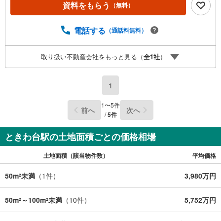
資料をもらう
（無料）
電話する
（通話料無料）
取り扱い不動産会社をもっと見る（
全
1
社
）
1
1
〜
5
件
前へ
次へ
/
5
件
ときわ台駅の土地面積ごとの価格相場
土地面積（該当物件数）
平均価格
50m
未満
（
1
件）
3,980万円
2
50m
～100m
未満
（
10
件）
5,752万円
2
2