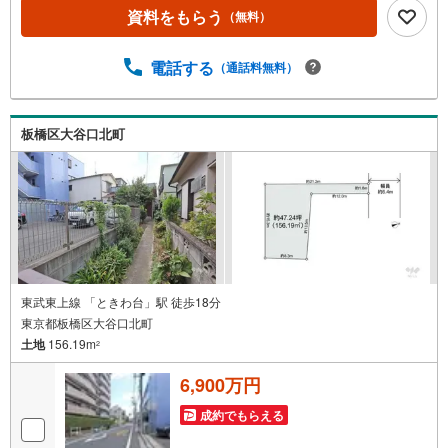
ご検討可いただけます！◆「富士見台小学校」までは徒歩
資料をもらう
（無料）
約4分！子育て世帯にもおすすめの立地◆「コモディイイダ
宮本町店」まで徒歩約8分と買物便利！【営業時間 10:00～
19:00】上記時間はお電話が繋がりやすくなっております。
電話する
（通話料無料）
お気軽にご連絡下さい！現地を見学される場合はご見学予
約ボタンよりご希望の日時をご記入いただけますとスムー
ズにご案内が可能です。～住宅ローン～諸費用込融資や築
板橋区大谷口北町
年数の古い物件のローンも得意としており、最適な銀行を
ご提案します。～リフォーム～理想の間取り、テイストを
作り上げられます！リフォームプランナーの同行も可能で
す。
東武東上線 「ときわ台」駅 徒歩18分
東京都板橋区大谷口北町
土地
156.19m
2
6,900万円
成約でもらえる