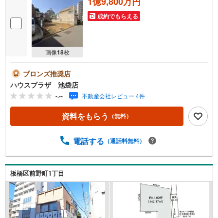
1億9,800万円
成約でもらえる
画像
18
枚
ブロンズ推奨店
ハウスプラザ 池袋店
-.--
不動産会社レビュー 4件
資料をもらう
（無料）
電話する
（通話料無料）
板橋区前野町1丁目