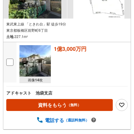
東武東上線 「ときわ台」駅 徒歩19分
東京都板橋区前野町6丁目
土地
227.1m
2
1億3,000万円
画像
14
枚
アドキャスト 池袋支店
資料をもらう
（無料）
電話する
（通話料無料）