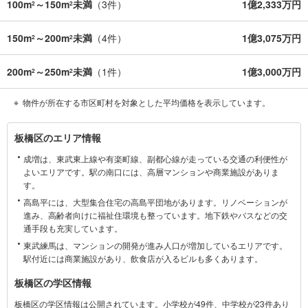
100m
～150m
未満
（
3
件）
1億2,333万円
2
2
150m
～200m
未満
（
4
件）
1億3,075万円
2
2
200m
～250m
未満
（
1
件）
1億3,000万円
2
2
物件が所在する市区町村を対象とした平均価格を表示しています。
板
板橋区のエリア情報
橋
成増は、東武東上線や有楽町線、副都心線が走っている交通の利便性が
区
よいエリアです。駅の南口には、高層マンションや商業施設がありま
に
す。
関
高島平には、大型集合住宅の高島平団地があります。リノベーションが
す
進み、高齢者向けに福祉住環境も整っています。地下鉄やバスなどの交
る
通手段も充実しています。
情
東武練馬は、マンションの開発が進み人口が増加しているエリアです。
報
駅付近には商業施設があり、飲食店が入るビルも多くあります。
板橋区の学区情報
板橋区の学区情報は公開されています。小学校が49件、中学校が23件あり