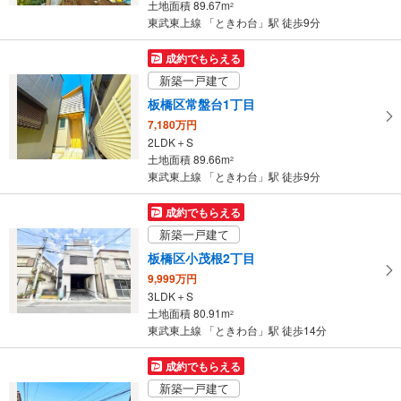
土地面積 89.67m
2
件
東武東上線 「ときわ台」駅 徒歩9分
を
マ
成約でもらえる
イ
新築一戸建て
ペ
板橋区常盤台1丁目
ー
7,180万円
ジ
2LDK＋S
に
土地面積 89.66m
2
保
東武東上線 「ときわ台」駅 徒歩9分
存
す
成約でもらえる
る
新築一戸建て
板橋区小茂根2丁目
9,999万円
3LDK＋S
土地面積 80.91m
2
東武東上線 「ときわ台」駅 徒歩14分
成約でもらえる
新築一戸建て