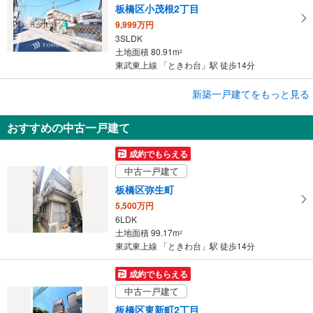
板橋区小茂根2丁目
9,999万円
3SLDK
土地面積 80.91m
2
東武東上線 「ときわ台」駅 徒歩14分
成約でもらえる
新築一戸建てをもっと見る
新築一戸建て
おすすめの中古一戸建て
板橋区大谷口北町
9,649万円
成約でもらえる
4LDK
中古一戸建て
土地面積 64.67m
2
東武東上線 「ときわ台」駅 徒歩14分
板橋区弥生町
5,500万円
6LDK
土地面積 99.17m
2
東武東上線 「ときわ台」駅 徒歩14分
成約でもらえる
中古一戸建て
板橋区東新町2丁目