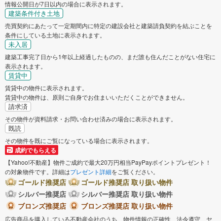
情報公開日が7日以内の場合に表示されます。
建築条件付き土地
売買契約にあたって一定期間内に特定の建設会社と建築請負契約を結ぶことを
条件にしている土地に表示されます。
未入居
建築工事完了日から1年以上経過したものの、まだ誰も住んだことがない住宅に
表示されます。
賃貸中
賃貸中の物件に表示されます。
賃貸中の物件は、原則ご自身でお住まいいただくことができません。
請求済
その物件が資料請求・お問い合わせ済みの場合に表示されます。
既読
その物件を既にご覧になっている場合に表示されます。
成約でもらえる
【Yahoo!不動産】物件ご成約で最大20万円相当PayPayポイントプレゼント！
の対象物件です。詳細は
プレゼント詳細
をご覧ください。
ゴールド推奨店
ゴールド推奨店 取り扱い物件
シルバー推奨店
シルバー推奨店 取り扱い物件
ブロンズ推奨店
ブロンズ推奨店 取り扱い物件
広告商品を購入している不動産会社のうち、物件情報の正確性、法令遵守、ヤ