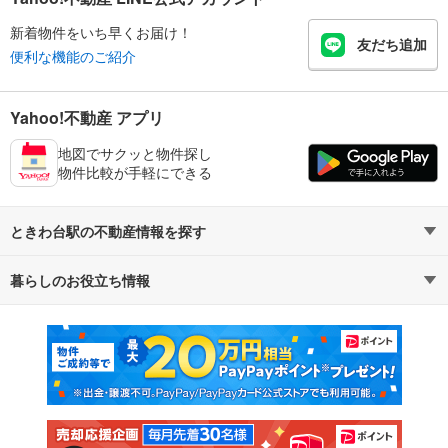
新着物件をいち早くお届け！
友だち追加
便利な機能のご紹介
Yahoo!不動産 アプリ
地図でサクッと物件探し
物件比較が手軽にできる
ときわ台駅の不動産情報を探す
暮らしのお役立ち情報
不動産・住宅
賃貸住宅
マンションカタログ
教えて！住まいの先生
新築マンション
中古マンション
新築一戸建て
中古一戸建て
注文住宅
土地