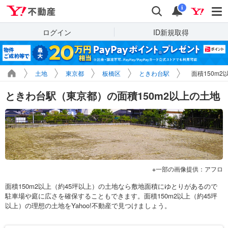
Yahoo!不動産
検索
通知
i
ログイン
ID新規取得
土地
東京都
板橋区
ときわ台駅
面積150m
ときわ台駅（東京都）の面積150m2以上の土地
一部の画像提供：アフロ
面積150m2以上（約45坪以上）の土地なら敷地面積にゆとりがあるので
駐車場や庭に広さを確保することもできます。面積150m2以上（約45坪
以上）の理想の土地をYahoo!不動産で見つけましょう。