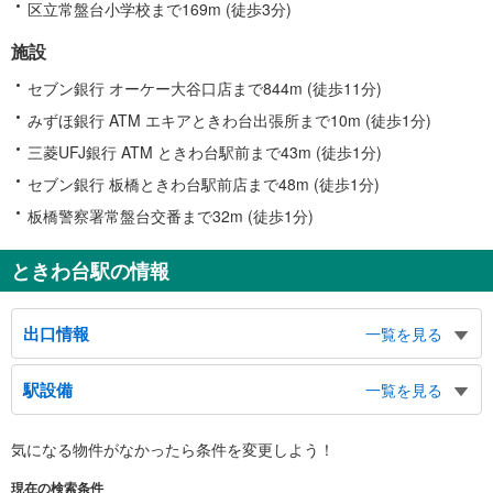
区立常盤台小学校まで169m (徒歩3分)
施設
セブン銀行 オーケー大谷口店まで844m (徒歩11分)
みずほ銀行 ATM エキアときわ台出張所まで10m (徒歩1分)
三菱UFJ銀行 ATM ときわ台駅前まで43m (徒歩1分)
セブン銀行 板橋ときわ台駅前店まで48m (徒歩1分)
板橋警察署常盤台交番まで32m (徒歩1分)
ときわ台駅の情報
出口情報
一覧を見る
北口
駅設備
一覧を見る
常磐台方面、前野町方面、富士見町方面、宮本町方面、泉町方面、淑徳学園方
面、バス・タクシーのりば
バリアフリー状況
南口
気になる物件がなかったら
条件を変更しよう！
※段差なしでの移動経路
南常磐台方面、東新町方面、東山町方面、小茂根方面
（○：有り △：要駅員設備 ×：無し）
現在の検索条件