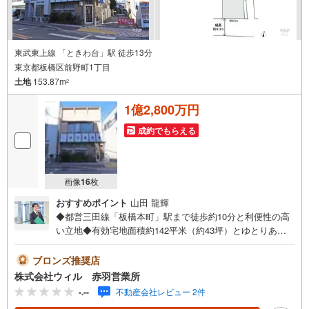
東武東上線 「ときわ台」駅 徒歩13分
東京都板橋区前野町1丁目
土地
153.87m
2
1億2,800万円
成約でもらえる
画像
16
枚
おすすめポイント
山田 龍輝
◆都営三田線「板橋本町」駅まで徒歩約10分と利便性の高
い立地◆有効宅地面積約142平米（約43坪）とゆとりある
敷地◆南道路×東道路の開放感良好な角地、南側道路の幅員
は約9.3mとなっております！◆建築条件はございません！
ブロンズ推奨店
お好きなハウスメーカー・工務店をお選びいただけます！
株式会社ウィル 赤羽営業所
◆ご家族のライフプランにあったお住まいをご建築可能◆
-.--
不動産会社レビュー 2件
立地と広い土地を活かした2世帯住宅や共同住宅等の建築も