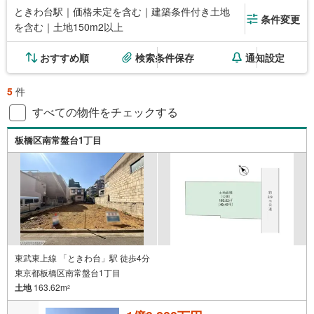
ときわ台駅｜価格未定を含む｜建築条件付き土地
条件変更
を含む｜土地150m2以上
おすすめ順
検索条件保存
通知設定
5
件
すべての物件をチェックする
板橋区南常盤台1丁目
東武東上線 「ときわ台」駅 徒歩4分
東京都板橋区南常盤台1丁目
土地
163.62m
2