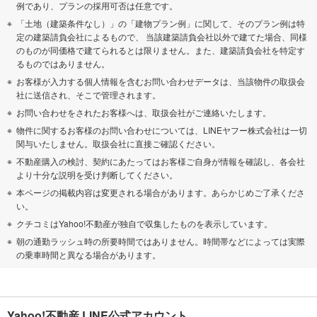
例であり、プランの採用可否は任意です。
「土地（建築条件なし）」の「建物プラン例」に関して、そのプラン例は特
定の建築請負会社によるもので、 当該建築請負会社以外で建てた場合、同様
のものが同価格で建てられるとは限りません。また、建築請負会社を特定す
るものではありません。
お客様が入力する個人情報を含むお問い合わせデータは、当該物件の取扱会
社に送信され、そこで管理されます。
お問い合わせをされたお客様へは、取扱会社がご連絡いたします。
物件に関するお客様のお問い合わせについては、LINEヤフー株式会社は一切
関与いたしません。取扱会社に直接ご確認ください。
不動産購入の検討、契約にあたってはお客様ご自身が情報を確認し、各会社
より十分な説明を受け判断してください。
本ページの掲載内容は変更される場合があります。あらかじめご了承くださ
い。
クチコミはYahoo!不動産が独自で収集したものを表示しています。
朝の通勤ラッシュ時の所要時間ではありません。時間帯などによっては実際
の乗車時間と異なる場合があります。
Yahoo!不動産 LINE公式アカウント