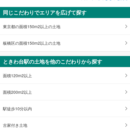
中古一戸建て
同じこだわりでエリアを広げて探す
板橋区小茂根2丁目
3,480万円
4DK（1階2階それぞれ2DKとなっております）
東京都の面積150m2以上の土地
土地面積 66.17m
2
東武東上線 「ときわ台」駅 徒歩17分
板橋区の面積150m2以上の土地
ときわ台駅の土地を他のこだわりから探す
面積120m2以上
面積200m2以上
駅徒歩10分以内
古家付き土地