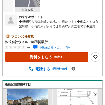
画像
13
枚
おすすめポイント
◆板橋区大谷口北町の売地のご紹介です！◆東京メトロ有
楽町線「小竹向原」駅まで徒歩約17分の立地です◆道路か
ら奥まった敷地のため、車や通行人による騒音が少なく静
かな環境で過ごすことができます◆現在、古家があります
ブロンズ推奨店
が、更地でのお渡しですので、解体費用が抑えられ引き渡
株式会社ウィル 赤羽営業所
し後はスムーズな着工が可能です！◆経済的で環境への負
-.--
不動産会社レビュー 2件
荷を減らすことができる都市ガスをご利用いただけます！
◆建ぺい率は60％、容積率は200％です！◆建築条件はご
資料をもらう
（無料）
ざいませんので、ご家族に合った間取りで、夢のマイホー
ムを建築できます！【営業時間 10:00～19:00】上記時間は
お電話が繋がりやすくなっております。お気軽にご連絡下
電話する
（通話料無料）
さい！現地を見学される場合はご見学予約ボタンよりご希
望の日時をご記入いただけますとスムーズにご案内が可能
です。～住宅ローン～諸費用込融資や築年数の古い物件の
板橋区前野町6丁目
ローンも得意としており、最適な銀行をご提案します。～
リフォーム～理想の間取り、テイストを作り上げられま
す！リフォームプランナーの同行も可能です。