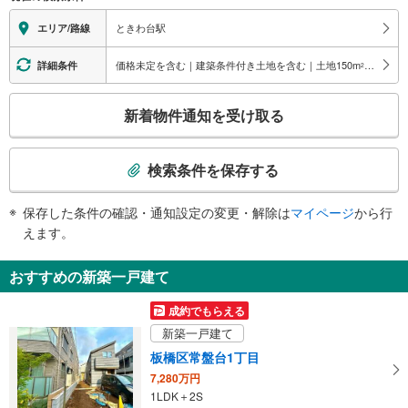
地上⇔改札⇔ホーム：○
エレベータ
ときわ台駅
エリア/路線
・ホーム⇔南改札
・南改札⇔南口
価格未定を含む｜建築条件付き土地を含む｜土地150
m
以上
詳細条件
2
トイレ
こ
《多機能トイレ》
新着物件通知を受け取る
・ホーム上
の
・改札内（北口）
検
その他
索
検索条件を保存する
・点字案内（券売機・手すり等）
条
・ＡＥＤ
件
保存した条件の確認・通知設定の変更・解除は
マイページ
から行
で
えます。
通
知
おすすめの新築一戸建て
を
受
成約でもらえる
け
新築一戸建て
取
板橋区常盤台1丁目
る
7,280万円
・
1LDK＋2S
条