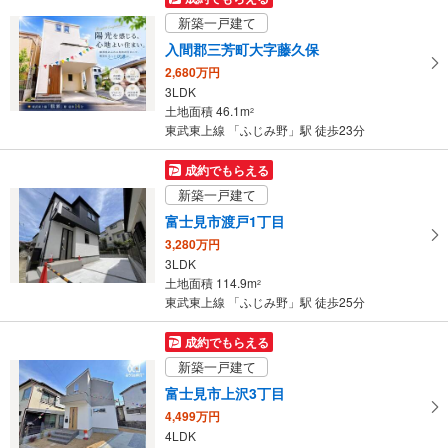
・点字案内（券売機・手すり等）
け
新築一戸建て
・ＡＥＤ
取
入間郡三芳町大字藤久保
る
2,680万円
・
3LDK
条
土地面積 46.1m
2
件
東武東上線 「ふじみ野」駅 徒歩23分
を
マ
成約でもらえる
イ
新築一戸建て
ペ
富士見市渡戸1丁目
ー
3,280万円
ジ
3LDK
に
土地面積 114.9m
2
保
東武東上線 「ふじみ野」駅 徒歩25分
存
す
成約でもらえる
る
新築一戸建て
富士見市上沢3丁目
4,499万円
4LDK