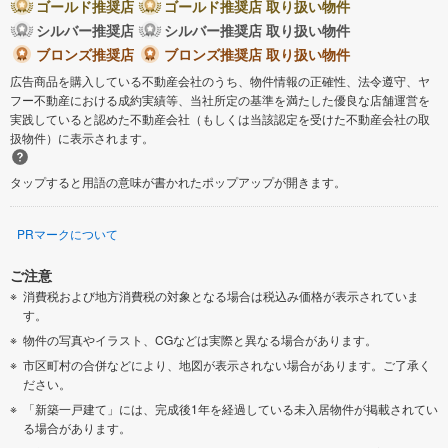
ゴールド推奨店
ゴールド推奨店 取り扱い物件
シルバー推奨店
シルバー推奨店 取り扱い物件
ブロンズ推奨店
ブロンズ推奨店 取り扱い物件
広告商品を購入している不動産会社のうち、物件情報の正確性、法令遵守、ヤ
フー不動産における成約実績等、当社所定の基準を満たした優良な店舗運営を
実践していると認めた不動産会社（もしくは当該認定を受けた不動産会社の取
扱物件）に表示されます。
タップすると用語の意味が書かれたポップアップが開きます。
PRマークについて
ご注意
消費税および地方消費税の対象となる場合は税込み価格が表示されていま
す。
物件の写真やイラスト、CGなどは実際と異なる場合があります。
市区町村の合併などにより、地図が表示されない場合があります。ご了承く
ださい。
「新築一戸建て」には、完成後1年を経過している未入居物件が掲載されてい
る場合があります。