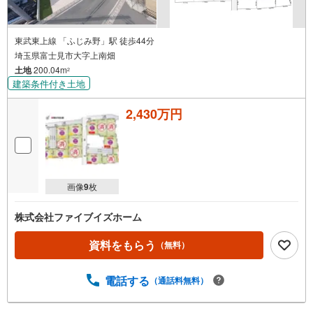
東武東上線 「ふじみ野」駅 徒歩44分
埼玉県富士見市大字上南畑
土地
200.04m
2
建築条件付き土地
2,430万円
画像
9
枚
株式会社ファイブイズホーム
資料をもらう
（無料）
電話する
（通話料無料）