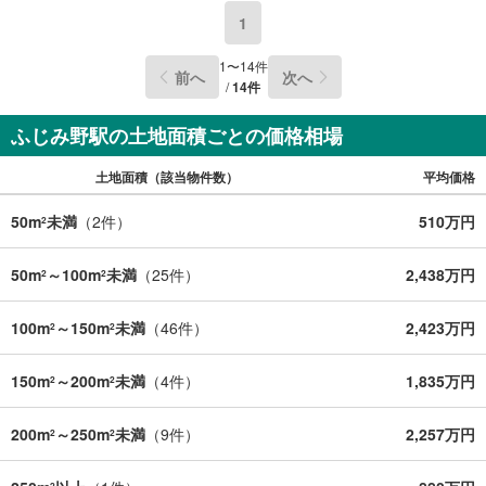
1
1
〜
14
件
前へ
次へ
/
14
件
ふじみ野駅の土地面積ごとの価格相場
土地面積（該当物件数）
平均価格
50m
未満
（
2
件）
510万円
2
50m
～100m
未満
（
25
件）
2,438万円
2
2
100m
～150m
未満
（
46
件）
2,423万円
2
2
150m
～200m
未満
（
4
件）
1,835万円
2
2
200m
～250m
未満
（
9
件）
2,257万円
2
2