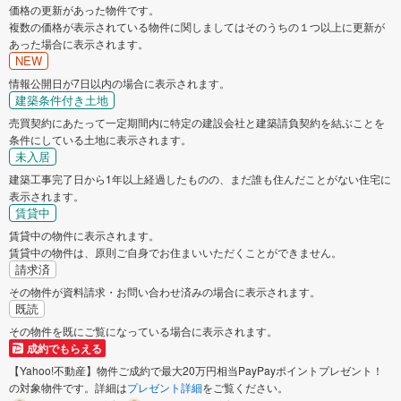
価格の更新があった物件です。
複数の価格が表示されている物件に関しましてはそのうちの１つ以上に更新が
あった場合に表示されます。
NEW
情報公開日が7日以内の場合に表示されます。
建築条件付き土地
売買契約にあたって一定期間内に特定の建設会社と建築請負契約を結ぶことを
条件にしている土地に表示されます。
未入居
建築工事完了日から1年以上経過したものの、まだ誰も住んだことがない住宅に
表示されます。
賃貸中
賃貸中の物件に表示されます。
賃貸中の物件は、原則ご自身でお住まいいただくことができません。
請求済
その物件が資料請求・お問い合わせ済みの場合に表示されます。
既読
その物件を既にご覧になっている場合に表示されます。
成約でもらえる
【Yahoo!不動産】物件ご成約で最大20万円相当PayPayポイントプレゼント！
の対象物件です。詳細は
プレゼント詳細
をご覧ください。