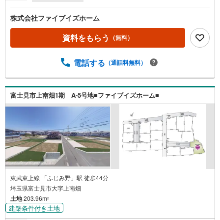
株式会社ファイブイズホーム
資料をもらう
（無料）
電話する
（通話料無料）
富士見市上南畑1期 A-5号地■ファイブイズホーム■
東武東上線 「ふじみ野」駅 徒歩44分
埼玉県富士見市大字上南畑
土地
203.96m
2
建築条件付き土地