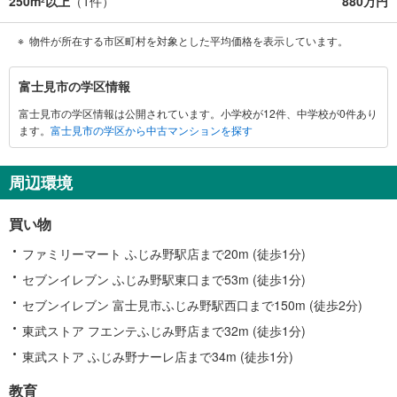
250m
以上
（
1
件）
880万円
2
物件が所在する市区町村を対象とした平均価格を表示しています。
富
富士見市の学区情報
士
富士見市の学区情報は公開されています。小学校が12件、中学校が0件あり
見
ます。
富士見市の学区から中古マンションを探す
市
に
関
周辺環境
す
る
買い物
情
報
ファミリーマート ふじみ野駅店まで20m (徒歩1分)
セブンイレブン ふじみ野駅東口まで53m (徒歩1分)
セブンイレブン 富士見市ふじみ野駅西口まで150m (徒歩2分)
東武ストア フエンテふじみ野店まで32m (徒歩1分)
東武ストア ふじみ野ナーレ店まで34m (徒歩1分)
教育