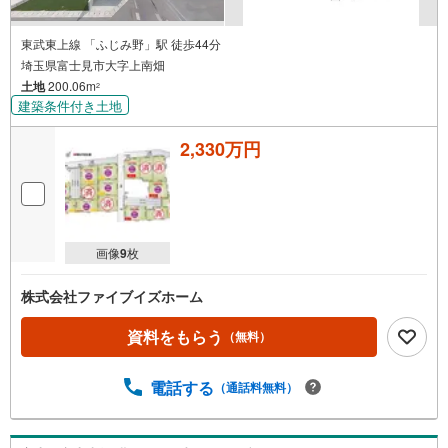
東武東上線 「ふじみ野」駅 徒歩44分
埼玉県富士見市大字上南畑
土地
200.06m
2
建築条件付き土地
2,330万円
画像
9
枚
株式会社ファイブイズホーム
資料をもらう
（無料）
電話する
（通話料無料）