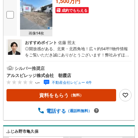
1,500万円
成約でもらえる
画像
14
枚
おすすめポイント
佐藤 照太
◎開放感がある、北東・北西角地！広々約54坪!!物件情報
をご覧いただき誠にありがとうございます！弊社みずほ台
店は、埼玉県富士見市、三芳町、ふじみ野市の東武東上線
沿線に特化した不動産会社です。■店舗についてみずほ台駅
シルバー推奨店
から徒歩約3分。キッズスペース完備で小さなお子様とのご
アルスビレッジ株式会社 朝霞店
来店でもご安心いただけます。■お客様の「買いたい」「売
-.--
不動産会社レビュー 4件
りたい」にお応えいたしますお客様にベストな選択をして
いただくための提案をしていきたいと考えております。ま
資料をもらう
（無料）
たスピーディーな売却をご希望のお客様には、買取も行っ
ております。■複合的なご提案が可能アルスビレッジでは、
新築戸建・中古戸建・土地・中古マンションの購入のお手
電話する
（通話料無料）
伝いの他、「土地＋建築」「中古住宅購入＋リフォーム」
「売却＋住み替え」「リースバック」など、複合的なご提
案をさせていただきます。必要となる費用やローンシミュ
ふじみ野市亀久保
レーションなど、より具体的なプランもご提案可能です。