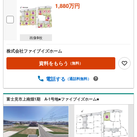
1,880万円
画像
9
枚
株式会社ファイブイズホーム
資料をもらう
（無料）
電話する
（通話料無料）
富士見市上南畑1期 A-1号地■ファイブイズホーム■