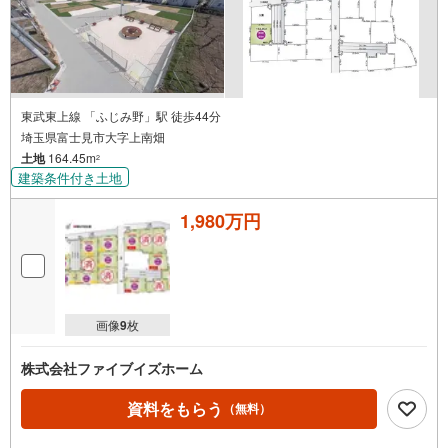
東武東上線 「ふじみ野」駅 徒歩44分
埼玉県富士見市大字上南畑
土地
164.45m
2
建築条件付き土地
1,980万円
画像
9
枚
株式会社ファイブイズホーム
資料をもらう
（無料）