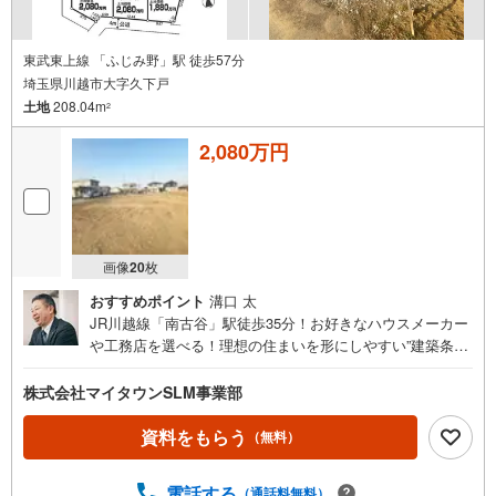
東武東上線 「ふじみ野」駅 徒歩57分
埼玉県川越市大字久下戸
土地
208.04m
2
2,080万円
画像
20
枚
おすすめポイント
溝口 太
JR川越線「南古谷」駅徒歩35分！お好きなハウスメーカー
や工務店を選べる！理想の住まいを形にしやすい”建築条件
無売地”のご紹介です！土地面積は208.04平米（約62.9
坪）！間取りの自由度が高く、お庭や駐車スペースも十分
株式会社マイタウンSLM事業部
に確保することができる広さ。南道路に面しており、陽当
たりも良好です。駅からは少し距離がありますが、のどか
資料をもらう
（無料）
な雰囲気が魅力的な住宅地。穏やかな暮らしを求める方に
ぜひおすすめです。------------【現地を見学する】をクリッ
電話する
（通話料無料）