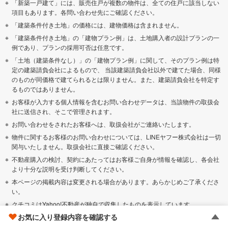
「新築一戸建て」には、販売住戸が複数の物件は、全ての住戸に該当しない
項目もあります。各問い合わせ先にご確認ください。
「建築条件付き土地」の価格には、建物価格は含まれません。
「建築条件付き土地」の「建物プラン例」は、土地購入者の設計プランの一
例であり、プランの採用可否は任意です。
「土地（建築条件なし）」の「建物プラン例」に関して、そのプラン例は特
定の建築請負会社によるもので、 当該建築請負会社以外で建てた場合、同様
のものが同価格で建てられるとは限りません。また、建築請負会社を特定す
るものではありません。
お客様が入力する個人情報を含むお問い合わせデータは、当該物件の取扱会
社に送信され、そこで管理されます。
お問い合わせをされたお客様へは、取扱会社がご連絡いたします。
物件に関するお客様のお問い合わせについては、LINEヤフー株式会社は一切
関与いたしません。取扱会社に直接ご確認ください。
不動産購入の検討、契約にあたってはお客様ご自身が情報を確認し、各会社
より十分な説明を受け判断してください。
本ページの掲載内容は変更される場合があります。あらかじめご了承くださ
い。
クチコミはYahoo!不動産が独自で収集したものを表示しています。
お気に入り登録内容を確認する
朝の通勤ラッシュ時の所要時間ではありません。時間帯などによっては実際
の乗車時間と異なる場合があります。