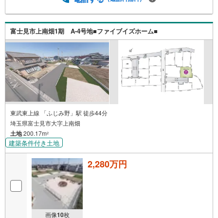
ク！WEBだけでは分からない周辺環境や陽当たりも実際に
感じていただけます初めて購入されるお客様にも現地をご
案内しながらご説明いたします事前に知りたい情報をいた
だけましたら、当日詳しいご説明をさせていただきます！
富士見市上南畑1期 A-4号地■ファイブイズホーム■
ぜひ【現地を見学する】からご予約ください！■【営業時
間 午前9時～午後8時（定休日:火・水）】こちらの時間帯
はお電話でのお問い合わせがスムーズにご案内できます。■
物件資料のご請求もお気軽にお問い合わせくださいネット
にないものも店舗でご紹介いたします！
東武東上線 「ふじみ野」駅 徒歩44分
埼玉県富士見市大字上南畑
土地
200.17m
2
建築条件付き土地
2,280万円
画像
10
枚