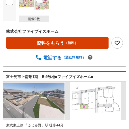
画像
9
枚
株式会社ファイブイズホーム
資料をもらう
（無料）
電話する
（通話料無料）
富士見市上南畑1期 B-5号地■ファイブイズホーム■
東武東上線 「ふじみ野」駅 徒歩44分