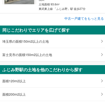
土地面積 93.6m
2
東武東上線 「ふじみ野」駅 徒歩27分
中古一戸建てをもっと見る
中古一戸建て
ふじみ野市上福岡3丁目
同じこだわりでエリアを広げて探す
4,480万円
2LDK＋S
土地面積 62.24m
2
埼玉県の面積150m2以上の土地
東武東上線 「ふじみ野」駅 徒歩22分
富士見市の面積150m2以上の土地
ふじみ野駅の土地を他のこだわりから探す
面積120m2以上
面積200m2以上