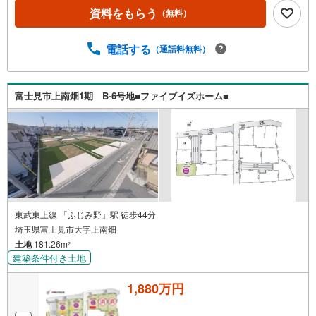
資料をもらう
（無料）
電話する
（通話料無料）
富士見市上南畑1期 B-6号地■ファイブイズホーム■
東武東上線 「ふじみ野」駅 徒歩44分
埼玉県富士見市大字上南畑
土地
181.26m
2
建築条件付き土地
1,880万円