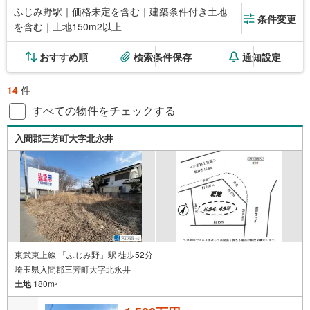
ふじみ野駅｜価格未定を含む｜建築条件付き土地
条件変更
を含む｜土地150m2以上
おすすめ順
検索条件保存
通知設定
14
件
すべての物件をチェックする
入間郡三芳町大字北永井
東武東上線 「ふじみ野」駅 徒歩52分
埼玉県入間郡三芳町大字北永井
土地
180m
2