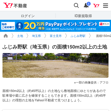
Yahoo!不動産
検索
通知
i
ログイン
ID新規取得
土地
埼玉県
富士見市
ふじみ野駅
面積150
ふじみ野駅（埼玉県）の面積150m2以上の土地
一部の画像提供：アフロ
面積150m2以上（約45坪以上）の土地なら敷地面積にゆとりがあるので
駐車場や庭に広さを確保することもできます。面積150m2以上（約45坪
以上）の理想の土地をYahoo!不動産で見つけましょう。