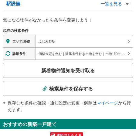
駅設備
一覧を見る
バリアフリー状況
気になる物件がなかったら
条件を変更しよう！
※段差なしでの移動経路
（○：有り △：要駅員設備 ×：無し）
現在の検索条件
地上⇔改札⇔ホーム：○
エレベータ
ふじみ野駅
エリア/路線
・各ホーム⇔改札
・改札⇔東口
価格未定を含む｜建築条件付き土地を含む｜土地150
m
以上
詳細条件
2
・改札⇔西口
・Ｉ’ｍＰＬＡＺＡ内
こ
新着物件通知を受け取る
エスカレータ
の
・各ホーム⇔改札
検
・改札⇔東口
索
検索条件を保存する
・改札⇔西口
条
トイレ
件
保存した条件の確認・通知設定の変更・解除は
マイページ
から行
《多機能トイレ》
で
えます。
・改札内
通
スロープ
知
おすすめの新築一戸建て
・改札⇔Ｉ’ｍＰＬＡＺＡ入口
を
その他
受
成約でもらえる