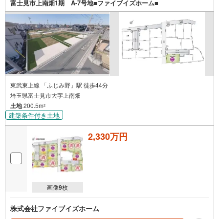
富士見市上南畑1期 A-7号地■ファイブイズホーム■
東武東上線 「ふじみ野」駅 徒歩44分
埼玉県富士見市大字上南畑
土地
200.5m
2
建築条件付き土地
2,330万円
画像
9
枚
株式会社ファイブイズホーム