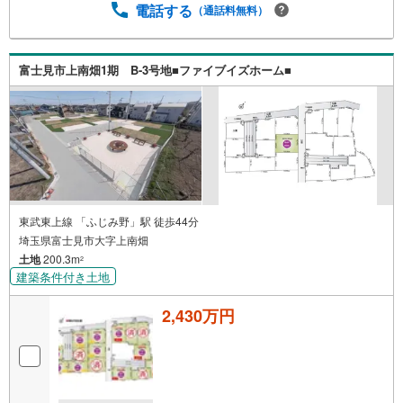
電話する
（通話料無料）
富士見市上南畑1期 B-3号地■ファイブイズホーム■
東武東上線 「ふじみ野」駅 徒歩44分
埼玉県富士見市大字上南畑
土地
200.3m
2
建築条件付き土地
2,430万円