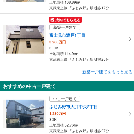
土地面積 168.89m
2
東武東上線 「ふじみ野」駅 徒歩17分
成約でもらえる
新築一戸建て
富士見市渡戸1丁目
3,280万円
3LDK
土地面積 114.9m
2
東武東上線 「ふじみ野」駅 徒歩25分
新築一戸建てをもっと見る
新築一戸建て
ライフバディサンセリテふじみ野市北野第11期
おすすめの中古一戸建て
3,190万円
4LDK＋WIC
中古一戸建て
土地面積 99.04m
2
東武東上線 「ふじみ野」駅 徒歩34分
ふじみ野市大井中央2丁目
1,280万円
3DK
土地面積 52.76m
2
東武東上線 「ふじみ野」駅 徒歩27分