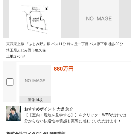
ご見学ご希望の方は、右上の“室内・現地を見学する（無
料）をボタンからご予約ください。
東武東上線 「ふじみ野」駅 バス11分 緑ヶ丘一丁目 バス停下車 徒歩20分
埼玉県ふじみ野市亀久保
土地
270m
2
880万円
画像
14
枚
おすすめポイント
大坂 悠介
【【室内・現地を見学する】】をクリック！WEBだけでは
分からない快適性や質感も実際に感じていただけます！事
前に知りたい情報をいただけましたら、当日詳しいご説明
をさせていただきます！ぜひ 【【現地を見学する】】か
株式会社マイタウンSLM事業部