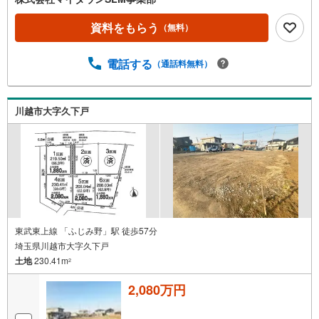
らご予約ください！■【営業時間 午前9時～午後8時（定
休日:火・水）】こちらの時間帯はお電話でのお問い合わせ
資料をもらう
（無料）
がスムーズにご案内できます。■物件資料のご請求もお気軽
にお問い合わせくださいネットにないものも店舗でご紹介
電話する
（通話料無料）
いたします！お好きなハウスメーカーや工務店を選べる！
理想の住まいを形にしやすい”建築条件無売地”のご紹介で
す！土地面積は81.67坪（270平米）！間取りの自由度が高
く、お庭や駐車スペースも十分に確保することができる広
川越市大字久下戸
さです。北側7.2m公道×西側4m私道×南側4m私道に面した
三方角地につき陽当り良く開放感に溢れています。飲食店
やスーパー、ホームセンター、100円ショップなど暮らしに
便利な施設が充実した「ビバモール埼玉大井」までお車約4
分（1.2km）。ご家族揃って週末のまとめ買いも便利で
す。
東武東上線 「ふじみ野」駅 徒歩57分
埼玉県川越市大字久下戸
土地
230.41m
2
2,080万円