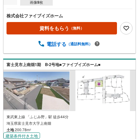
画像
9
枚
株式会社ファイブイズホーム
資料をもらう
（無料）
電話する
（通話料無料）
富士見市上南畑1期 B-2号地■ファイブイズホーム■
東武東上線 「ふじみ野」駅 徒歩44分
埼玉県富士見市大字上南畑
土地
200.78m
2
建築条件付き土地