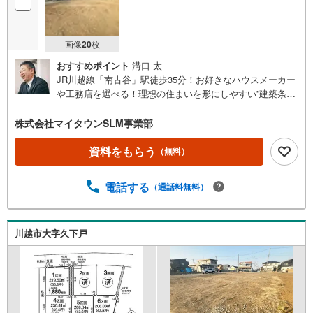
画像
20
枚
おすすめポイント
溝口 太
JR川越線「南古谷」駅徒歩35分！お好きなハウスメーカー
や工務店を選べる！理想の住まいを形にしやすい”建築条件
無売地”のご紹介です！土地面積は230.41平米（約69.6
坪）！間取りの自由度が高く、お庭や駐車スペースも十分
株式会社マイタウンSLM事業部
に確保することができる広さ。南道路に面しており、陽当
たりも良好です。駅からは少し距離がありますが、のどか
資料をもらう
（無料）
な雰囲気が魅力的な住宅地。穏やかな暮らしを求める方に
ぜひおすすめです。------------【現地を見学する】をクリッ
電話する
（通話料無料）
ク！WEBだけでは分からない周辺環境や陽当たりも実際に
感じていただけます初めて購入されるお客様にも現地をご
案内しながらご説明いたします事前に知りたい情報をいた
だけましたら、当日詳しいご説明をさせていただきます！
川越市大字久下戸
ぜひ【現地を見学する】からご予約ください！■【営業時
間 午前9時～午後8時（定休日:火・水）】こちらの時間帯
はお電話でのお問い合わせがスムーズにご案内できます。■
物件資料のご請求もお気軽にお問い合わせくださいネット
にないものも店舗でご紹介いたします！