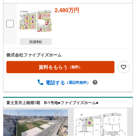
2,480万円
画像
9
枚
株式会社ファイブイズホーム
資料をもらう
（無料）
電話する
（通話料無料）
富士見市上南畑1期 B-1号地■ファイブイズホーム■