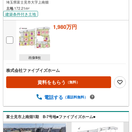
埼玉県富士見市大字上南畑
土地
172.21m
2
建築条件付き土地
1,980万円
画像
9
枚
株式会社ファイブイズホーム
資料をもらう
（無料）
電話する
（通話料無料）
富士見市上南畑1期 B-7号地■ファイブイズホーム■