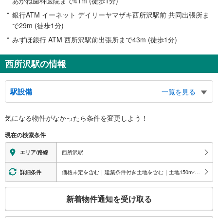
あかね歯科医院まで41m (徒歩1分)
銀行ATM イーネット デイリーヤマザキ西所沢駅前 共同出張所ま
で29m (徒歩1分)
みずほ銀行 ATM 西所沢駅前出張所まで43m (徒歩1分)
西所沢駅の情報
駅設備
一覧を見る
バリアフリー状況
気になる物件がなかったら
条件を変更しよう！
※段差なしでの移動経路
（○：有り △：要駅員設備 ×：無し）
現在の検索条件
地上⇔改札⇔ホーム：○
エレベータ
西所沢駅
エリア/路線
・各ホーム⇔跨線橋
エスカレータ
価格未定を含む｜建築条件付き土地を含む｜土地150
m
以上
詳細条件
2
・２～４番線ホーム⇔跨線橋
こ
トイレ
新着物件通知を受け取る
の
《多機能トイレ》
検
・改札内（４番線ホーム直結）