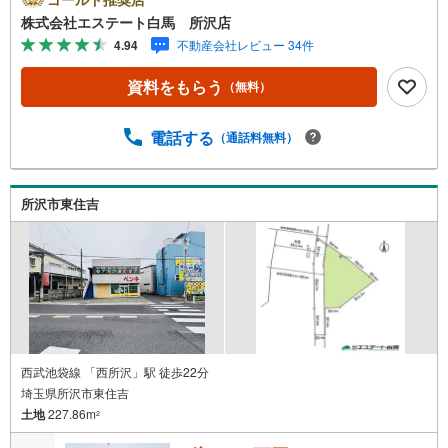
件情報が豊富所沢市を中心にたくさんの情報をご用意して
株式会社エステート白馬 所沢店
おります。インターネット広告前の物件も多数取り揃えて
4.94
不動産会社レビュー 34件
おります。お客様のご希望エリアをお申し付けください。
3.自社グループでリフォーム、新築請負所沢店の3階はリフ
資料をもらう
（無料）
ォーム、注文建築部門の相談スペースです。一級建築士を
はじめとした専門スタッフがおりますのでご見学とあわせ
て、リフォームや注文建築についてご相談頂けます4.年中
電話する
（通話料無料）
無休（年末年始除く）で営業しております営業時間 9:30
～19:00 この時間はお電話でのお問合わせがスムーズです
5.お子様連れでおこしくださいキッズスペース、授乳室、
所沢市東住吉
オムツ替えベッド、アンパンマンジュースをご用意してお
ります。ご見学ご希望の方は、右上の“室内・現地を見学す
る（無料）をボタンからご予約ください。
西武池袋線 「西所沢」駅 徒歩22分
埼玉県所沢市東住吉
土地
227.86m
2