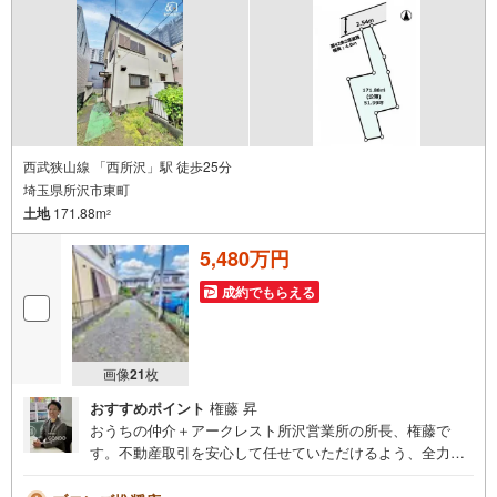
ります。ご見学ご希望の方は、右上の“室内・現地を見学す
る（無料）をボタンからご予約ください。
西武狭山線 「西所沢」駅 徒歩25分
埼玉県所沢市東町
土地
171.88m
2
5,480万円
成約でもらえる
画像
21
枚
おすすめポイント
権藤 昇
おうちの仲介＋アークレスト所沢営業所の所長、権藤で
す。不動産取引を安心して任せていただけるよう、全力で
サポートいたします。ご相談はお気軽にご来店ください。
スタッフ一同、お待ちしております。