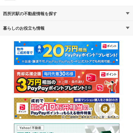
西所沢駅の不動産情報を探す
暮らしのお役立ち情報
不動産・住宅
賃貸住宅
マンションカタログ
教えて！住まいの先生
新築マンション
中古マンション
新築一戸建て
中古一戸建て
注文住宅
土地
売却査定