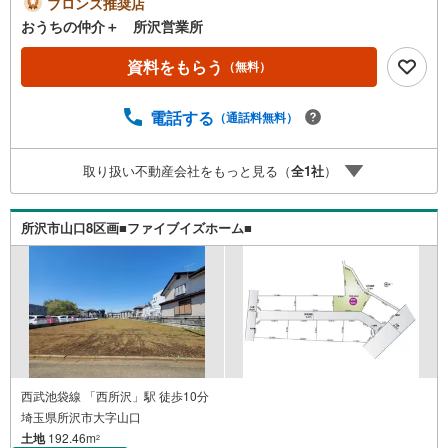
ブロンズ推奨店
おうちの仲介＋ 所沢営業所
資料をもらう
（無料）
電話する
（通話料無料）
取り扱い不動産会社をもっと見る（
全
1
社
）
所沢市山口8区画■ファイブイズホーム■
西武池袋線 「西所沢」駅 徒歩10分
埼玉県所沢市大字山口
土地
192.46m
2