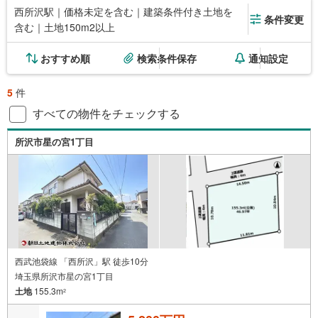
西所沢駅｜価格未定を含む｜建築条件付き土地を
条件変更
含む｜土地150m2以上
おすすめ順
検索条件保存
通知設定
5
件
すべての物件をチェックする
所沢市星の宮1丁目
西武池袋線 「西所沢」駅 徒歩10分
埼玉県所沢市星の宮1丁目
土地
155.3m
2