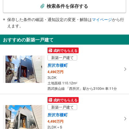
索
スロープ
検索条件を保存する
条
・４番線ホーム⇔改札
件
その他
保存した条件の確認・通知設定の変更・解除は
マイページ
から行
で
・点字案内（運賃表・手すり）
えます。
通
・ＡＥＤ
知
おすすめの新築一戸建て
を
受
成約でもらえる
け
新築一戸建て
取
所沢市榎町
る
4,490万円
・
3LDK
条
土地面積 110.12m
2
件
西武狭山線 「西所沢」駅から3100m 車:11分
を
マ
成約でもらえる
イ
新築一戸建て
ペ
所沢市榎町
ー
4,490万円
ジ
2LDK＋S