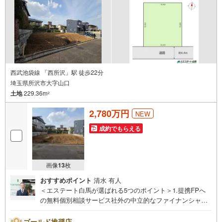
までお尋ねください。
西武池袋線 「西所沢」駅 徒歩22分
埼玉県所沢市大字山口
土地
229.36m
2
2,780万円
NEW
成約でもらえる
画像
13
枚
おすすめポイント
清水 有人
＜エステート白馬が選ばれる5つのポイント＞1.提携FPへ
の無料個別相談サービス社外の中立的なファイナンシャル
プランナーと無料相談できます。ローン返済について保険
や学費等も含めてシミュレーションをご提案できます2.物
ゴールド推奨店