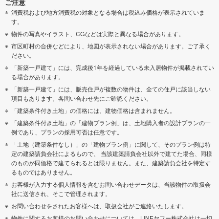
ご注意
消費税および地方消費税の対象となる場合は税込み価格が表示されていま
す。
物件の写真やイラスト、CGなどは実際と異なる場合があります。
市区町村の合併などにより、地図が表示されない場合があります。ご了承く
ださい。
「新築一戸建て」には、完成後1年を経過している未入居物件が掲載されてい
る場合があります。
「新築一戸建て」には、販売住戸が複数の物件は、全ての住戸に該当しない
項目もあります。各問い合わせ先にご確認ください。
「建築条件付き土地」の価格には、建物価格は含まれません。
「建築条件付き土地」の「建物プラン例」は、土地購入者の設計プランの一
例であり、プランの採用可否は任意です。
「土地（建築条件なし）」の「建物プラン例」に関して、そのプラン例は特
定の建築請負会社によるもので、 当該建築請負会社以外で建てた場合、同様
のものが同価格で建てられるとは限りません。また、建築請負会社を特定す
るものではありません。
お客様が入力する個人情報を含むお問い合わせデータは、当該物件の取扱会
社に送信され、そこで管理されます。
お問い合わせをされたお客様へは、取扱会社がご連絡いたします。
物件に関するお客様のお問い合わせについては、LINEヤフー株式会社は一切