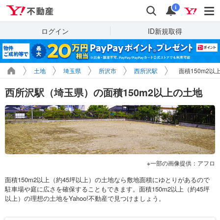
Yahoo!不動産
検索
通知
i
ログイン
ID新規取得
土地
埼玉県
所沢市
西所沢駅
面積150m2以
西所沢駅（埼玉県）の面積150m2以上の土地
一部の画像提供：アフロ
面積150m2以上（約45坪以上）の土地なら敷地面積にゆとりがあるので
駐車場や庭に広さを確保することもできます。面積150m2以上（約45坪
以上）の理想の土地をYahoo!不動産で見つけましょう。