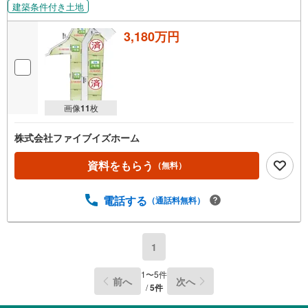
建築条件付き土地
3,180万円
画像
11
枚
株式会社ファイブイズホーム
資料をもらう
（無料）
電話する
（通話料無料）
1
1
〜
5
件
前へ
次へ
/
5
件