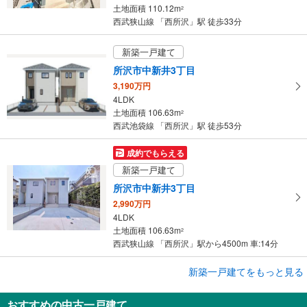
に
土地面積 110.12m
2
保
西武狭山線 「西所沢」駅 徒歩33分
存
す
新築一戸建て
る
所沢市中新井3丁目
3,190万円
4LDK
土地面積 106.63m
2
西武池袋線 「西所沢」駅 徒歩53分
成約でもらえる
新築一戸建て
所沢市中新井3丁目
2,990万円
4LDK
土地面積 106.63m
2
西武狭山線 「西所沢」駅から4500m 車:14分
成約でもらえる
新築一戸建てをもっと見る
新築一戸建て
おすすめの中古一戸建て
所沢市中新井3丁目