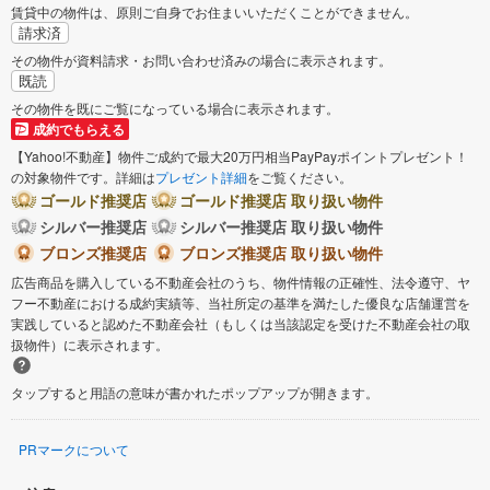
賃貸中の物件は、原則ご自身でお住まいいただくことができません。
請求済
その物件が資料請求・お問い合わせ済みの場合に表示されます。
既読
その物件を既にご覧になっている場合に表示されます。
成約でもらえる
【Yahoo!不動産】物件ご成約で最大20万円相当PayPayポイントプレゼント！
の対象物件です。詳細は
プレゼント詳細
をご覧ください。
ゴールド推奨店
ゴールド推奨店 取り扱い物件
シルバー推奨店
シルバー推奨店 取り扱い物件
ブロンズ推奨店
ブロンズ推奨店 取り扱い物件
広告商品を購入している不動産会社のうち、物件情報の正確性、法令遵守、ヤ
フー不動産における成約実績等、当社所定の基準を満たした優良な店舗運営を
実践していると認めた不動産会社（もしくは当該認定を受けた不動産会社の取
扱物件）に表示されます。
タップすると用語の意味が書かれたポップアップが開きます。
PRマークについて