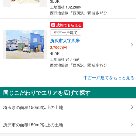
3LDK
土地面積 132.28m
2
西武池袋線 「西所沢」駅 徒歩15分
成約でもらえる
中古一戸建て
所沢市大字久米
2,700万円
4LDK
土地面積 91.44m
2
西武池袋線 「西所沢」駅 徒歩19分
成約でもらえる
中古一戸建てをもっと見る
中古一戸建て
同じこだわりでエリアを広げて探す
所沢市大字山口
4,150万円
3LDK＋S
埼玉県の面積150m2以上の土地
土地面積 223.55m
2
西武池袋線 「西所沢」駅 徒歩19分
所沢市の面積150m2以上の土地