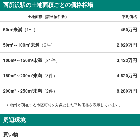
西所沢駅の土地面積ごとの価格相場
土地面積（該当物件数）
平均価格
50m
未満
（
1
件）
450万円
2
50m
～100m
未満
（
6
件）
2,829万円
2
2
100m
～150m
未満
（
21
件）
3,423万円
2
2
150m
～200m
未満
（
3
件）
4,620万円
2
2
200m
～250m
未満
（
2
件）
8,280万円
2
2
物件が所在する市区町村を対象とした平均価格を表示しています。
周辺環境
買い物