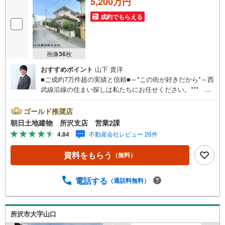
5,200万円
成約でもらえる
画像
36
枚
おすすめポイント
山下 貴洋
■ご成約7万件超の実績と信頼■～*この街が好きだから*～西
武線沿線の住まい探しは私たちにお任せください。*** 住
まい、安心のおとりつぎ ***地域密着を掲げ、東京・埼
玉・神奈川に展開。豊富な取引データと現場経験をもと
ゴールド推奨店
に、お客様一人ひとりに最適なご提案を行っています。
朝日土地建物 所沢支店 営業2課
「住宅ローンが不安」「自己資金が少ないけれど購入でき
4.84
不動産会社レビュー 26件
る？」「住み替えの進め方が分からない」など、購入・売
却に関するお悩みにも有資格スタッフが丁寧に対応。資金
資料をもらう
（無料）
計画の立案から契約・お引渡しまで一貫してサポートいた
します。広告未掲載物件や最新情報も随時ご紹介可能。物
件ごとのメリット・注意点をまとめたレポートもご用意し
電話する
（通話料無料）
ております。当日のご見学手配や無料送迎にも柔軟に対
応。まずはお気軽にご相談ください。■電車でお越しのお客
様は、西武線「所沢駅」西口より徒歩5分■お車でお越しの
所沢市大字山口
お客様は、提携駐車場がございますので弊社営業スタッフ