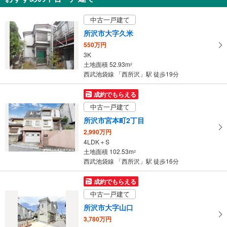
3,290万円
中古一戸建て
4LDK
土地面積 115.68m
2
所沢市大字久米
西武狭山線 「西所沢」駅から4500m 車:14分
550万円
3K
土地面積 52.93m
2
西武池袋線 「西所沢」駅 徒歩19分
成約でもらえる
中古一戸建て
所沢市宮本町2丁目
2,990万円
4LDK＋S
土地面積 102.53m
2
西武池袋線 「西所沢」駅 徒歩16分
成約でもらえる
中古一戸建て
所沢市大字山口
3,780万円