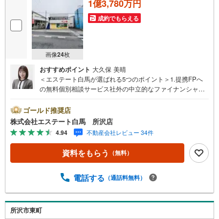
1億3,780万円
成約でもらえる
画像
24
枚
おすすめポイント
大久保 美晴
＜エステート白馬が選ばれる5つのポイント＞1.提携FPへ
の無料個別相談サービス社外の中立的なファイナンシャル
プランナーと無料相談できます。ローン返済について保険
や学費等も含めてシミュレーションをご提案できます2.物
ゴールド推奨店
件情報が豊富所沢市を中心にたくさんの情報をご用意して
株式会社エステート白馬 所沢店
おります。インターネット広告前の物件も多数取り揃えて
4.94
不動産会社レビュー 34件
おります。お客様のご希望エリアをお申し付けください。
3.自社グループでリフォーム、新築請負所沢店の3階はリフ
資料をもらう
（無料）
ォーム、注文建築部門の相談スペースです。一級建築士を
はじめとした専門スタッフがおりますのでご見学とあわせ
て、リフォームや注文建築についてご相談頂けます4.年中
電話する
（通話料無料）
無休（年末年始除く）で営業しております営業時間 9:30
～19:00 この時間はお電話でのお問合わせがスムーズです
5.お子様連れでおこしくださいキッズスペース、授乳室、
所沢市東町
オムツ替えベッド、アンパンマンジュースをご用意してお