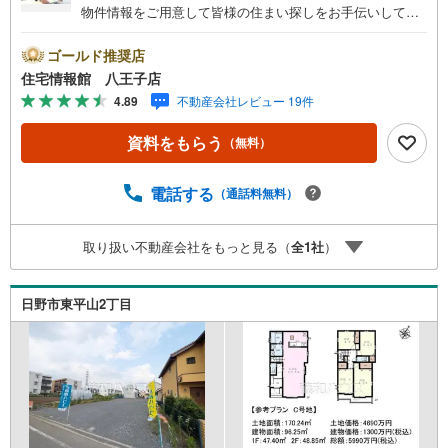
物件情報をご用意して皆様の住まい探しをお手伝いしてお
ります。まずは最寄りの住宅情報館にお気軽にご相談くだ
さい。【営業時間 10:00～19:00 火曜・水曜（祝日の場
ゴールド推奨店
合は営業いたします）】「資料請求」「内覧」のお問い合
住宅情報館 八王子店
わせは上記時間内ですとスムーズにご対応が可能です。ス
4.89
不動産会社レビュー 19件
タッフ一同お客様のお問合せをお待ちしております。【住
宅ローン相談会】開催中無理のない住宅ローンの試算やご
資料をもらう
（無料）
購入の際にかかる諸費用の概算も行っております。しっか
りとした資金計画のアドバイスをさせて頂きますので、お
気軽にご相談ください。お客様第一主義をモット-にお引越
電話する
（通話料無料）
しをしてからも安心して住んでいただけるよう、末永く誠
実に努めさせて頂きます。住宅情報館にお越し頂けたら、
取り扱い不動産会社をもっと見る（
全
1
社
）
物件のご紹介だけではなく、お住まいの疑問、不安、お家
の事ならなんでもご相談いただけます。お客様の要望をお
伺いしながら誠心誠意、全力でサポートさせて頂きます。
日野市東平山2丁目
お客様一人一人に合わせたライフプランのご提案をさせて
いただきます。お気軽にご相談ください。