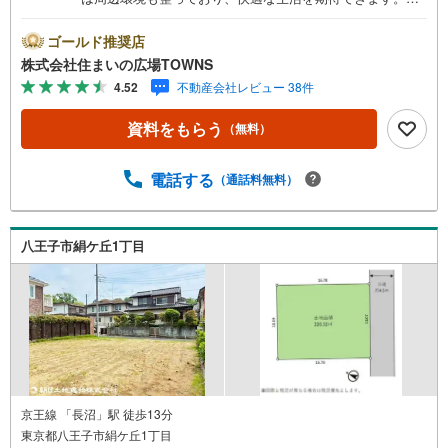
から徒歩7分圏内に立地しています。開放的で明るく快適に
過ごすことができる第一種低層住居専用地域は、ニーズも
ゴールド推奨店
高くおすすめです。土地面積は244.92平米（公簿）でござ
株式会社住まいの広場TOWNS
います。環境の良いエリアにある売地です。【年中無休/9:
4.52
不動産会社レビュー 38件
00～21:00】人気物件は特にお問い合わせが集中するため、
お早めにお電話下さい。「室内・現地を見学する」ボタン
資料をもらう
（無料）
よりご予約頂くとご見学がスムーズです。■その他、各種ご
相談も承っております。○住宅ローンのご相談○ライフプラ
ンのシミュレーション■住まいの広場TOWNSからお客様へ
電話する
（通話料無料）
経験豊富なスタッフが親身になってお客様に合った物件を
ご紹介させて頂きます！ /他社様掲載物件も併せてご紹介可
能ですのでお気軽にお問い合わせ下さい♪駐車場もござい
八王子市絹ケ丘1丁目
ますので、お車でのお越しも大歓迎です！
京王線 「長沼」駅 徒歩13分
東京都八王子市絹ケ丘1丁目