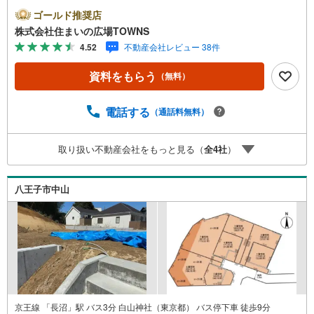
ごすことができます。土地面積は205.46平米（公簿）でご
ゴールド推奨店
ざいます。第一種低層住居専用地域はストレスフリーな生
株式会社住まいの広場TOWNS
活を送ることができ、静かな生活に適しています。安心の
4.52
不動産会社レビュー 38件
前面道路6m以上の条件を備えております。【年中無休/9:00
～21:00】人気物件は特にお問い合わせが集中するため、お
資料をもらう
（無料）
早めにお電話下さい。「室内・現地を見学する」ボタンよ
りご予約頂くとご見学がスムーズです。■その他、各種ご相
談も承っております。○住宅ローンのご相談○ライフプラン
電話する
（通話料無料）
のシミュレーション■住まいの広場TOWNSからお客様へ経
験豊富なスタッフが親身になってお客様に合った物件をご
取り扱い不動産会社をもっと見る（
全
4
社
）
紹介させて頂きます！ /他社様掲載物件も併せてご紹介可能
ですのでお気軽にお問い合わせ下さい♪駐車場もございま
すので、お車でのお越しも大歓迎です！
八王子市中山
京王線 「長沼」駅 バス3分 白山神社（東京都） バス停下車 徒歩9分