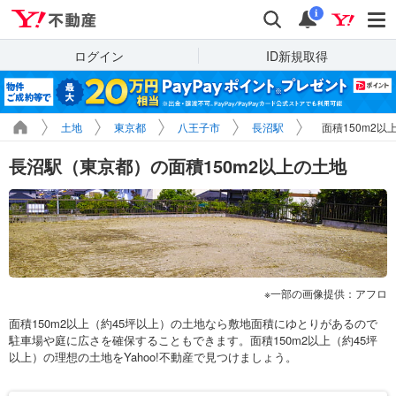
Yahoo!不動産
検索
通知
i
ログイン
ID新規取得
土地
東京都
八王子市
長沼駅
面積150m2以
長沼駅（東京都）の面積150m2以上の土地
一部の画像提供：アフロ
面積150m2以上（約45坪以上）の土地なら敷地面積にゆとりがあるので
駐車場や庭に広さを確保することもできます。面積150m2以上（約45坪
以上）の理想の土地をYahoo!不動産で見つけましょう。