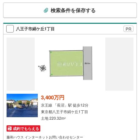
富なスタッフが親身になってお客様に合った物件をご紹介
こ
させて頂きます！ /他社様掲載物件も併せてご紹介可能です
検索条件を保存する
の
のでお気軽にお問い合わせ下さい♪駐車場もございますの
検
で、お車でのお越しも大歓迎です！
索
八王子市絹ケ丘1丁目
PR
条
件
で
通
知
を
受
け
取
る
3,400万円
・
京王線 「長沼」駅 徒歩12分
条
東京都八王子市絹ケ丘1丁目
件
土地 220.32m
2
を
成約でもらえる
マ
イ
藤和ハウス インターネットお問い合わせセンター