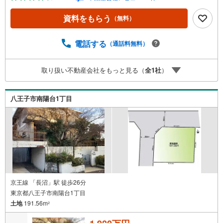
起こりにくいのも第一種低層住居専用地域のメリットで
す。【年中無休/9:00～21:00】人気物件は特にお問い合わ
資料をもらう
（無料）
せが集中するため、お早めにお電話下さい。「室内・現地
を見学する」ボタンよりご予約頂くとご見学がスムーズで
す。■その他、各種ご相談も承っております。○住宅ローン
電話する
（通話料無料）
のご相談○ライフプランのシミュレーション■住まいの広場
TOWNSからお客様へ経験豊富なスタッフが親身になってお
取り扱い不動産会社をもっと見る（
全
1
社
）
客様に合った物件をご紹介させて頂きます！ /他社様掲載物
件も併せてご紹介可能ですのでお気軽にお問い合わせ下さ
い♪駐車場もございますので、お車でのお越しも大歓迎で
八王子市南陽台1丁目
す！
京王線 「長沼」駅 徒歩26分
東京都八王子市南陽台1丁目
土地
191.56m
2