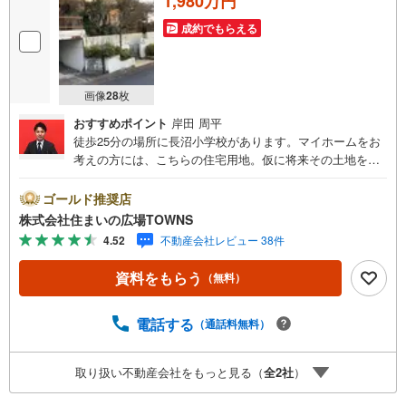
1,980万円
成約でもらえる
画像
28
枚
おすすめポイント
岸田 周平
徒歩25分の場所に長沼小学校があります。マイホームをお
考えの方には、こちらの住宅用地。仮に将来その土地を売
ることになった時に、大きな価格の変動が起こりにくいの
も第一種低層住居専用地域のメリットです。通風採光やプ
ゴールド推奨店
ライバシーが確保しやすく、また良い眺望が期待できる傾
株式会社住まいの広場TOWNS
斜地。こちらの売地は、土地の購入を検討されている方に
4.52
不動産会社レビュー 38件
イチオシとなっております。土地面積は191.56平米（公
簿）です。【年中無休/9:00～21:00】人気物件は特にお問
資料をもらう
（無料）
い合わせが集中するため、お早めにお電話下さい。「室
内・現地を見学する」ボタンよりご予約頂くとご見学がス
ムーズです。■その他、各種ご相談も承っております。○住
電話する
（通話料無料）
宅ローンのご相談○ライフプランのシミュレーション■住ま
いの広場TOWNSからお客様へ経験豊富なスタッフが親身に
取り扱い不動産会社をもっと見る（
全
2
社
）
なってお客様に合った物件をご紹介させて頂きます！ /他社
様掲載物件も併せてご紹介可能ですのでお気軽にお問い合