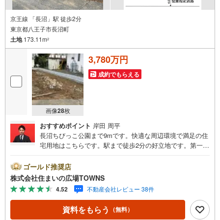
京王線 「長沼」駅 徒歩2分
東京都八王子市長沼町
土地
173.11m
2
3,780万円
成約でもらえる
画像
28
枚
おすすめポイント
岸田 周平
長沼ちびっこ公園まで9mです。快適な周辺環境で満足の住
宅用地はこちらです。駅まで徒歩2分の好立地です。第一種
低層住居専用地域は、将来的にも工場や大規模な商業施設
が建つことがなく、住環境の変化も心配ありません。こち
ゴールド推奨店
らの角地は空き巣が心配だという方も安心です。イチオシ
株式会社住まいの広場TOWNS
の土地面積173.11平米（公簿）の土地です。坂道がなく普
4.52
不動産会社レビュー 38件
段の移動も負担がかかりにくい平坦地です。【年中無休/9:
00～21:00】人気物件は特にお問い合わせが集中するため、
資料をもらう
（無料）
お早めにお電話下さい。「室内・現地を見学する」ボタン