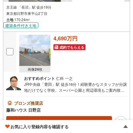
京王線 「長沼」駅 徒歩19分
東京都日野市東平山2丁目
土地
170.24m
2
建築条件付き土地
4,690万円
成約でもらえる
画像
24
枚
おすすめポイント
仁科 一之
JR中央線「豊田」駅 徒歩16分！経験豊かなスタッフが分譲
地だけでなく学校、スーパー公園と周辺環境もご案内致し
ます。お気軽にお問い合わせください。
ブロンズ推奨店
藤和ハウス 日野店
資料をもらう
（無料）
お気に入り登録内容を確認する