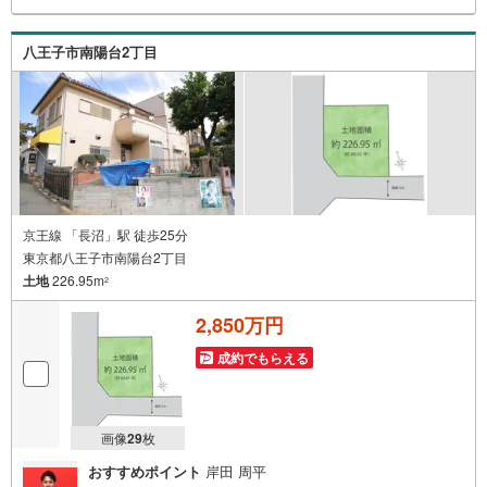
てお客様に合った物件をご紹介させて頂きます！ /他社様掲
載物件も併せてご紹介可能ですのでお気軽にお問い合わせ
八王子市南陽台2丁目
下さい♪駐車場もございますので、お車でのお越しも大歓
迎です！
京王線 「長沼」駅 徒歩25分
東京都八王子市南陽台2丁目
土地
226.95m
2
2,850万円
成約でもらえる
画像
29
枚
おすすめポイント
岸田 周平