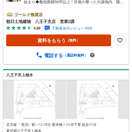
始まり◆敷地面積50坪以上！区画の整った分譲地内、陽当
り良好、現況更地です◆建築条件無！建築士との打ち合わ
せにより、お客様の好きな住まいを実現。※バザール会場に
ゴールド推奨店
は、ベビーベッドや キッズスペースをご用意しておりま
朝日土地建物 八王子支店 営業2課
す。 小さなお子様連れでも、安心してご来場ください！
4.86
不動産会社レビュー 45件
資料請求、住宅ローンのご相談などお気軽にお問合せくだ
さい！スタッフ25名でお客様がご覧になったことのない情
資料をもらう
（無料）
報を多数ご用意しております。インターネット、チラシな
どに掲載できない物件も多数ございます！ご案内時に他物
件もご紹介可能です。 担当営業へご希望をお伝えくださ
電話する
（通話料無料）
い！■ご案内方法ご自宅へお迎え・最寄り駅等でお待ち合わ
せ、弊社へのご来社など、ご相談ください。ご希望があれ
ば周辺環境、お客様の希望に合わせた物件などもご案内を
八王子市上柚木
いたします。お住まい探しは朝日土地建物（株）八王子
店 営業2課にお任せください！
京王線 「長沼」駅 バス10分 栗本橋 バス停下車 徒歩11分
東京都八王子市上柚木