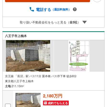
い。「室内・現地を見学する」ボタンよりご予約頂くとご
見学がスムーズです。■その他、各種ご相談も承っておりま
電話する
（通話料無料）
す。○住宅ローンのご相談○ライフプランのシミュレーショ
ン■住まいの広場TOWNSからお客様へ経験豊富なスタッフ
取り扱い不動産会社をもっと見る（
全
3
社
）
が親身になってお客様に合った物件をご紹介させて頂きま
す！ /他社様掲載物件も併せてご紹介可能ですのでお気軽に
お問い合わせ下さい♪駐車場もございますので、お車での
八王子市上柚木
お越しも大歓迎です！
京王線 「長沼」駅 バス11分 栗本橋 バス停下車 徒歩8分
東京都八王子市上柚木
土地
211.13m
2
2,180万円
成約でもらえる