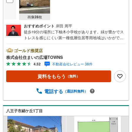
画像
28
枚
おすすめポイント
岸田 周平
徒歩19分の場所に下柚木小学校があります。緑が豊かでス
トレスを感じにくい第一種低層住居専用地域はいかがでし
ょうか。イチオシの土地面積211.13平米（公簿）の土地で
す。コチラは売地の情報となっています。土地購入をお考
ゴールド推奨店
えの方は是非。マイホームをお考えの方には、こちらの住
株式会社住まいの広場TOWNS
宅用地。【年中無休/9:00～21:00】人気物件は特にお問い
4.52
不動産会社レビュー 38件
合わせが集中するため、お早めにお電話下さい。「室内・
現地を見学する」ボタンよりご予約頂くとご見学がスムー
資料をもらう
（無料）
ズです。■その他、各種ご相談も承っております。○住宅ロ
ーンのご相談○ライフプランのシミュレーション■住まいの
広場TOWNSからお客様へ経験豊富なスタッフが親身になっ
電話する
（通話料無料）
てお客様に合った物件をご紹介させて頂きます！ /他社様掲
載物件も併せてご紹介可能ですのでお気軽にお問い合わせ
下さい♪駐車場もございますので、お車でのお越しも大歓
八王子市絹ケ丘1丁目
迎です！