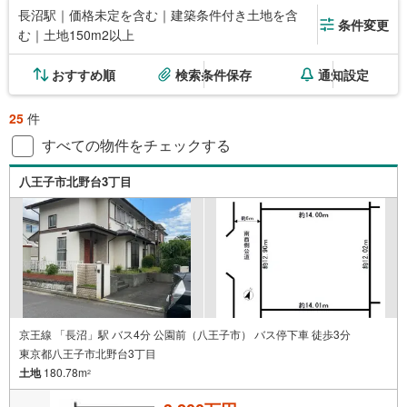
長沼駅｜価格未定を含む｜建築条件付き土地を含
条件変更
む｜土地150m2以上
おすすめ順
検索条件保存
通知設定
25
件
すべての物件をチェックする
八王子市北野台3丁目
京王線 「長沼」駅 バス4分 公園前（八王子市） バス停下車 徒歩3分
東京都八王子市北野台3丁目
土地
180.78m
2