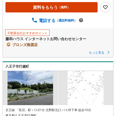
ペ
資料をもらう
（無料）
ー
ジ
に
電話する
（通話料無料）
保
存
不動産会社おすすめポイント
す
藤和ハウス インターネットお問い合わせセンター
る
ブロンズ推奨店
もっと見る
八王子市打越町
京王線 「長沼」駅 バス21分 北野駅北口 バス停下車 徒歩10分
東京都八王子市打越町