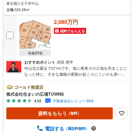
東京都八王子市中山
土地
326.28m
2
2,080万円
成約でもらえる
画像
27
枚
おすすめポイント
岸田 周平
中山北公園まで271mです。仮に将来その土地を売ることに
なった時に、大きな価格の変動が起こりにくいのも第一種
低層住居専用地域のメリットです。新しい住まいをお考え
の方に、好条件の住宅用地はこちらです。土地の購入をご
ゴールド推奨店
検討されているなら、ニーズも高いこちらの売地はいかが
株式会社住まいの広場TOWNS
でしょうか。イチオシの土地面積326.28平米（公簿）の土
4.52
不動産会社レビュー 38件
地です。【年中無休/9:00～21:00】人気物件は特にお問い
合わせが集中するため、お早めにお電話下さい。「室内・
資料をもらう
（無料）
現地を見学する」ボタンよりご予約頂くとご見学がスムー
ズです。■その他、各種ご相談も承っております。○住宅ロ
ーンのご相談○ライフプランのシミュレーション■住まいの
電話する
（通話料無料）
広場TOWNSからお客様へ経験豊富なスタッフが親身になっ