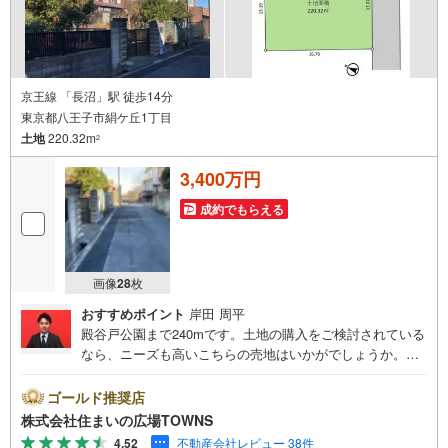
京王線 「長沼」駅 徒歩14分
東京都八王子市絹ケ丘1丁目
土地
220.32m
2
3,400万円
成約でもらえる
画像
28
枚
おすすめポイント
岸田 周平
殿谷戸公園まで240mです。土地の購入をご検討されている
なら、ニーズも高いこちらの売地はいかがでしょうか。駅
まで徒歩14分の場所に立地しています。周囲の環境もきっ
と満足して頂ける住宅用地はこちらです。ぜひご覧くださ
ゴールド推奨店
い。土地面積は220.32平米（公簿）で一押しです。仮に将
株式会社住まいの広場TOWNS
来その土地を売ることになった時に、大きな価格の変動が
4.52
不動産会社レビュー 38件