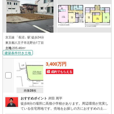
ございますので、お車でのお越しも大歓迎です！
京王線 「長沼」駅 徒歩24分
東京都八王子市北野台1丁目
土地
205.46m
2
建築条件付き土地
3,400万円
成約でもらえる
画像
28
枚
おすすめポイント
岸田 周平
徒歩8分の場所に高嶺小学校があります。周辺環境が充実し
ている住宅用地です。売地をお探しの方におすすめの土地
です。角地なので、風通しもよく解放感があり、快適に過