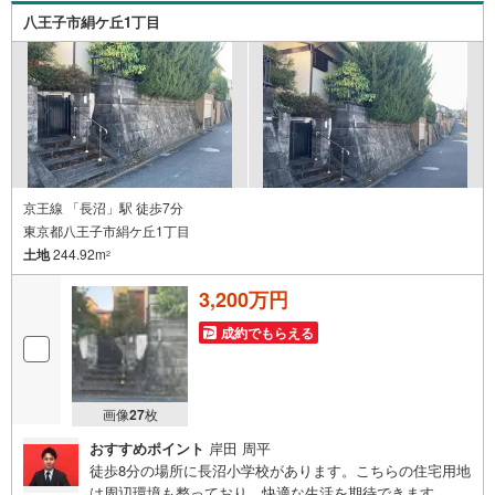
わせ下さい♪駐車場もございますので、お車でのお越しも
八王子市絹ケ丘1丁目
大歓迎です！
京王線 「長沼」駅 徒歩7分
東京都八王子市絹ケ丘1丁目
土地
244.92m
2
3,200万円
成約でもらえる
画像
27
枚
おすすめポイント
岸田 周平
徒歩8分の場所に長沼小学校があります。こちらの住宅用地
は周辺環境も整っており、快適な生活を期待できます。駅