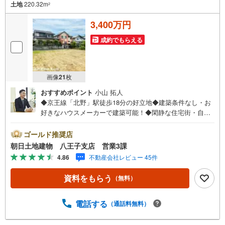
土地
220.32m
2
3,400万円
成約でもらえる
画像
21
枚
おすすめポイント
小山 拓人
◆京王線「北野」駅徒歩18分の好立地◆建築条件なし・お
好きなハウスメーカーで建築可能！◆閑静な住宅街・自然
と暮らせる住環境◆前面道路公道4.5m、区画が整理された
住宅街◆南道路のため陽当り良好※バザール会場には、ベビ
ゴールド推奨店
ーベッドや キッズスペースをご用意しております。 小
朝日土地建物 八王子支店 営業3課
さなお子様連れでも、安心してご来場ください！資料請
4.86
不動産会社レビュー 45件
求、住宅ローンのご相談などお気軽にお問合せください！
スタッフ25名でお客様がご覧になったことのない情報を多
資料をもらう
（無料）
数ご用意しております。インターネット、チラシなどに掲
載できない物件も多数ございます！ご案内時に他物件もご
紹介可能です。 担当営業へご希望をお伝えください！■ご
電話する
（通話料無料）
案内方法ご自宅へお迎え・最寄り駅等でお待ち合わせ、弊
社へのご来社など、ご相談ください。ご希望があれば周辺