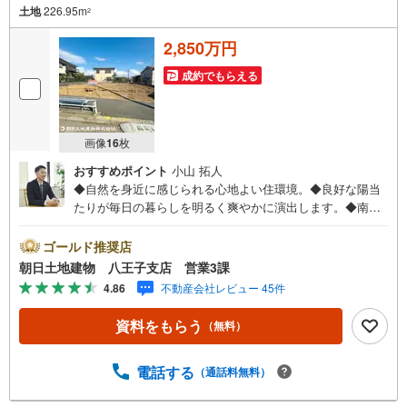
土地
226.95m
2
2,850万円
成約でもらえる
画像
16
枚
おすすめポイント
小山 拓人
◆自然を身近に感じられる心地よい住環境。◆良好な陽当
たりが毎日の暮らしを明るく爽やかに演出します。◆南西
角地のため解放感あふれる住宅地です。◆敷地面積68坪以
上！建て替えにも、土地としてご検討ください※バザール会
ゴールド推奨店
場には、ベビーベッドや キッズスペースをご用意してお
朝日土地建物 八王子支店 営業3課
ります。 小さなお子様連れでも、安心してご来場くださ
4.86
不動産会社レビュー 45件
い！資料請求、住宅ローンのご相談などお気軽にお問合せ
ください！スタッフ25名でお客様がご覧になったことのな
資料をもらう
（無料）
い情報を多数ご用意しております。インターネット、チラ
シなどに掲載できない物件も多数ございます！ご案内時に
他物件もご紹介可能です。 担当営業へご希望をお伝えくだ
電話する
（通話料無料）
さい！■ご案内方法ご自宅へお迎え・最寄り駅等でお待ち合
わせ、弊社へのご来社など、ご相談ください。ご希望があ