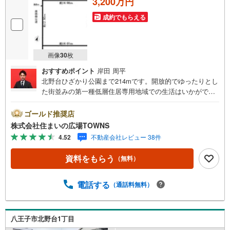
3,200万円
成約でもらえる
画像
30
枚
おすすめポイント
岸田 周平
北野台ひざかり公園まで214mです。開放的でゆったりとし
た街並みの第一種低層住居専用地域での生活はいかがです
か。売地をお探しの方には、こちらの売地はいかがでしょ
うか。周囲も環境も整っている、好条件の住宅用地がこち
ゴールド推奨店
ら。建築プランの自由度が高い、平坦な地勢です。前面道
株式会社住まいの広場TOWNS
路6m以上は確保しているので車の出し入れもラクラクで
4.52
不動産会社レビュー 38件
す。土地面積は180.78平米（公簿）でイチオシ。【年中無
休/9:00～21:00】人気物件は特にお問い合わせが集中する
資料をもらう
（無料）
ため、お早めにお電話下さい。「室内・現地を見学する」
ボタンよりご予約頂くとご見学がスムーズです。■その他、
各種ご相談も承っております。○住宅ローンのご相談○ライ
電話する
（通話料無料）
フプランのシミュレーション■住まいの広場TOWNSからお
客様へ経験豊富なスタッフが親身になってお客様に合った
物件をご紹介させて頂きます！ /他社様掲載物件も併せてご
八王子市北野台1丁目
紹介可能ですのでお気軽にお問い合わせ下さい♪駐車場も