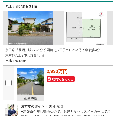
環境、お客様の希望に合わせた物件などもご案内をいたし
八王子市北野台3丁目
ます。お住まい探しは朝日土地建物（株）八王子店 営業3
課にお任せください！
京王線 「長沼」駅 バス4分 公園前（八王子市） バス停下車 徒歩3分
東京都八王子市北野台3丁目
土地
176.12m
2
2,990万円
成約でもらえる
画像
19
枚
おすすめポイント
矢部 竜也
■建築条件無し売地なので、お好きなハウスメーカーにてご