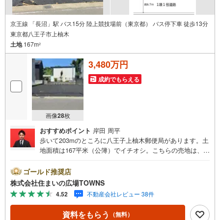
京王線 「長沼」駅 バス15分 陸上競技場前（東京都） バス停下車 徒歩13分
東京都八王子市上柚木
土地
167m
2
3,480万円
成約でもらえる
画像
28
枚
おすすめポイント
岸田 周平
歩いて203mのところに八王子上柚木郵便局があります。土
地面積は167平米（公簿）でイチオシ。こちらの売地は、土
地の購入を検討されている方にイチオシとなっておりま
す。住みやすい空間の条件の1つに前面道路が6m以上ある
ゴールド推奨店
ところを入れてみては。第一種低層住居専用地域では主に1
株式会社住まいの広場TOWNS
～2階建ての低層住宅がゆったりと立ち並ぶような住宅街が
4.52
不動産会社レビュー 38件
形成される傾向にあります。周辺環境が好条件でニーズの
高い住宅用地です。【年中無休/9:00～21:00】人気物件は
資料をもらう
（無料）
特にお問い合わせが集中するため、お早めにお電話下さ