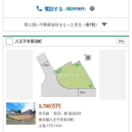
よりご予約頂くとご見学がスムーズです。■その他、各種ご
相談も承っております。○住宅ローンのご相談○ライフプラ
電話する
（通話料無料）
ンのシミュレーション■住まいの広場TOWNSからお客様へ
経験豊富なスタッフが親身になってお客様に合った物件を
取り扱い不動産会社をもっと見る（
全
1
社
）
ご紹介させて頂きます！ /他社様掲載物件も併せてご紹介可
能ですのでお気軽にお問い合わせ下さい♪駐車場もござい
ますので、お車でのお越しも大歓迎です！
八王子市長沼町
PR
3,780万円
京王線 「長沼」駅 徒歩2分
東京都八王子市長沼町
土地 173.11m
2