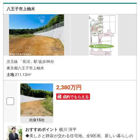
れば周辺環境、お客様の希望に合わせた物件などもご案内
八王子市上柚木
をいたします。お住まい探しは朝日土地建物（株）八王子
店 営業3課にお任せください！
京王線 「長沼」駅 徒歩36分
東京都八王子市上柚木
土地
211.13m
2
2,380万円
成約でもらえる
画像
15
枚
おすすめポイント
横川 淳平
◆美しさと静寂が交わる住宅地。全9区画、新しい暮らしの