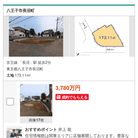
八王子市長沼町
京王線 「長沼」駅 徒歩2分
東京都八王子市長沼町
土地
173.11m
2
3,780万円
成約でもらえる
画像
17
枚
おすすめポイント
井上 龍
住宅情報館は関東エリアに店舗展開しております。豊富な