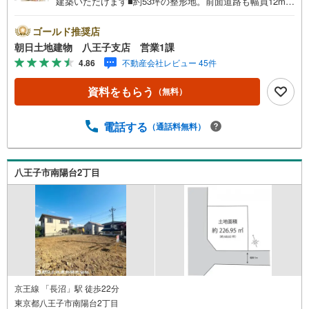
建築いただけます■約53坪の整形地。前面道路も幅員12mご
ざいますので、お車の駐車も楽々■高嶺小学校徒歩2分でお
子様の通学も安心です■周辺は区画が整った閑静な住宅街※
ゴールド推奨店
バザール会場には、ベビーベッドや キッズスペースをご
朝日土地建物 八王子支店 営業1課
用意しております。 小さなお子様連れでも、安心してご
4.86
不動産会社レビュー 45件
来場ください！資料請求、住宅ローンのご相談などお気軽
にお問合せください！スタッフ25名でお客様がご覧になっ
資料をもらう
（無料）
たことのない情報を多数ご用意しております。インターネ
ット、チラシなどに掲載できない物件も多数ございます！
ご案内時に他物件もご紹介可能です。 担当営業へご希望を
電話する
（通話料無料）
お伝えください！■ご案内方法ご自宅へお迎え・最寄り駅等
でお待ち合わせ、弊社へのご来社など、ご相談ください。
ご希望があれば周辺環境、お客様の希望に合わせた物件な
八王子市南陽台2丁目
どもご案内をいたします。お住まい探しは朝日土地建物
（株）八王子店 営業5課にお任せください！
京王線 「長沼」駅 徒歩22分
東京都八王子市南陽台2丁目