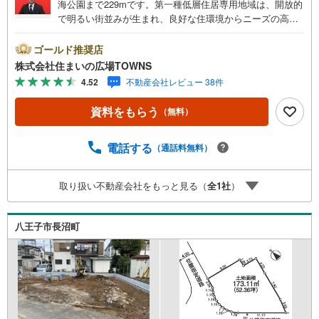
海公園まで229mです。第一種低層住居専用地域は、開放的
で明るい街並みが生まれ、良好な住環境からニーズの高い
場所です。周辺環境の良い売地ですので、土地購入をご検
討の方におすすめです。土地面積は226.95平米（公簿）と
ゴールド推奨店
なっております。住宅用地なので、周辺環境が新しい住ま
株式会社住まいの広場TOWNS
いを建てるのに適しています。【年中無休/9:00～21:00】
4.52
不動産会社レビュー 38件
人気物件は特にお問い合わせが集中するため、お早めにお
電話下さい。「室内・現地を見学する」ボタンよりご予約
資料をもらう
（無料）
頂くとご見学がスムーズです。■その他、各種ご相談も承っ
ております。○住宅ローンのご相談○ライフプランのシミュ
レーション■住まいの広場TOWNSからお客様へ経験豊富な
電話する
（通話料無料）
スタッフが親身になってお客様に合った物件をご紹介させ
て頂きます！ /他社様掲載物件も併せてご紹介可能ですので
取り扱い不動産会社をもっと見る（
全
1
社
）
お気軽にお問い合わせ下さい♪駐車場もございますので、
お車でのお越しも大歓迎です！
八王子市長沼町