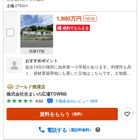
土地
2793m
2
1,980万円
NEW
成約でもらえる
画像
17
枚
おすすめポイント
徒歩13分の場所に由井第一小学校があります。利便性も高
く、資材置場用地にも適した立地はこちらです。土地面積
は2793平米（公簿）となっています。駅から徒歩9分圏内
に立地しています。売地をお探しの方におすすめの土地で
ゴールド推奨店
す。
株式会社住まいの広場TOWNS
4.52
不動産会社レビュー 38件
資料をもらう
（無料）
電話する
（通話料無料）