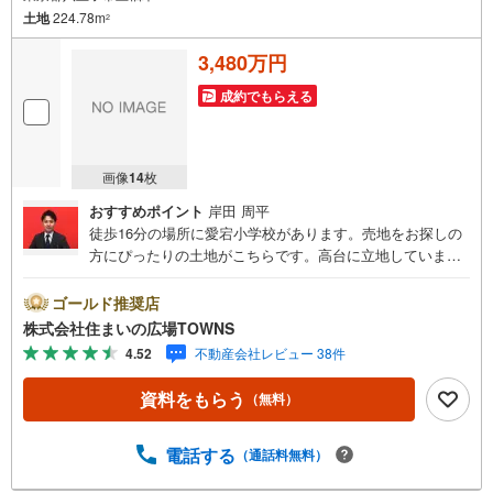
土地
224.78m
2
3,480万円
成約でもらえる
画像
14
枚
おすすめポイント
岸田 周平
徒歩16分の場所に愛宕小学校があります。売地をお探しの
方にぴったりの土地がこちらです。高台に立地していま
す。住宅用地なので住まいに適した周辺環境の整ってお
り、快適な生活が期待できるのではないでしょうか。イチ
ゴールド推奨店
オシの土地面積224.78平米（公簿）の土地です。第一種低
株式会社住まいの広場TOWNS
層住居専用地域は、開放的で明るい街並みが生まれ、良好
4.52
不動産会社レビュー 38件
な住環境からニーズの高い場所です。【年中無休/9:00～21:
00】人気物件は特にお問い合わせが集中するため、お早め
資料をもらう
（無料）
にお電話下さい。「室内・現地を見学する」ボタンよりご
予約頂くとご見学がスムーズです。■その他、各種ご相談も
承っております。○住宅ローンのご相談○ライフプランのシ
電話する
（通話料無料）
ミュレーション■住まいの広場TOWNSからお客様へ経験豊