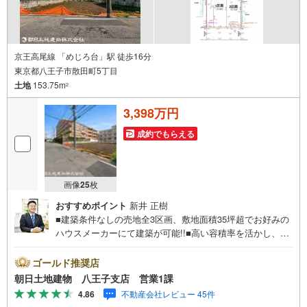
京王高尾線 「めじろ台」駅 徒歩16分
東京都八王子市散田町5丁目
土地
153.75m
2
3,398万円
成約でもらえる
画像
25
枚
おすすめポイント
新井 正樹
■建築条件なしの売地全3区画、敷地面積35坪超でお好みの
ハウスメーカーにて建築が可能!!■高い容積率を活かし、多
彩なプランが描ける将来性豊かな立地。■暮らしやすさが徒
歩圏に揃う、家族の笑顔が広がる穏やかな住環境。※バザー
ゴールド推奨店
ル会場には、ベビーベッドや キッズスペースをご用意し
朝日土地建物 八王子支店 営業1課
ております。 小さなお子様連れでも、安心してご来場く
4.86
不動産会社レビュー 45件
ださい！資料請求、住宅ローンのご相談などお気軽にお問