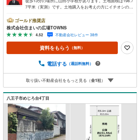
徒歩13分の場所に山田小学校があります。土地面積は198.7
7平米（実測）です。土地購入をお考えの方にイチオシの売
地がこちらです。駅までは徒歩12分でアクセス可能です。
周辺環境が新しい住まいを建てるのに適している住宅用地
ゴールド推奨店
です。日照権が侵害されない第一種低層住居専用地域なの
株式会社住まいの広場TOWNS
で、将来の住まいも安心ですよ。【年中無休/9:00～21:0
4.52
不動産会社レビュー 38件
0】人気物件は特にお問い合わせが集中するため、お早めに
お電話下さい。「室内・現地を見学する」ボタンよりご予
資料をもらう
（無料）
約頂くとご見学がスムーズです。■その他、各種ご相談も承
っております。○住宅ローンのご相談○ライフプランのシミ
ュレーション■住まいの広場TOWNSからお客様へ経験豊富
電話する
（通話料無料）
なスタッフが親身になってお客様に合った物件をご紹介さ
せて頂きます！ /他社様掲載物件も併せてご紹介可能ですの
取り扱い不動産会社をもっと見る（
全
1
社
）
でお気軽にお問い合わせ下さい♪駐車場もございますの
で、お車でのお越しも大歓迎です！
八王子市めじろ台4丁目