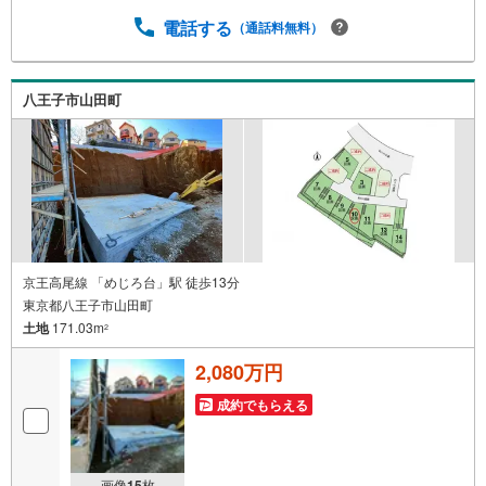
載できない物件も多数ございます！ご案内時に他物件もご
紹介可能です。 担当営業へご希望をお伝えください！■ご
電話する
（通話料無料）
案内方法ご自宅へお迎え・最寄り駅等でお待ち合わせ、弊
社へのご来社など、ご相談ください。ご希望があれば周辺
環境、お客様の希望に合わせた物件などもご案内をいたし
八王子市山田町
ます。お住まい探しは朝日土地建物（株）八王子店 営業2
課にお任せください！
京王高尾線 「めじろ台」駅 徒歩13分
東京都八王子市山田町
土地
171.03m
2
2,080万円
成約でもらえる
画像
15
枚