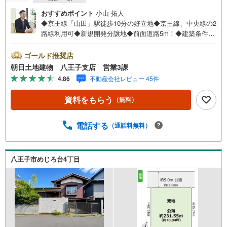
おすすめポイント
小山 拓人
◆京王線「山田」駅徒歩10分の好立地◆京王線、中央線の2
路線利用可◆新規開発分譲地◆前面道路5m！◆建築条件な
し◆お好きなハウスメーカーで建築可能です！◆閑静な住
宅街◆緑豊かな住環境※バザール会場には、ベビーベッド
ゴールド推奨店
や キッズスペースをご用意しております。 小さなお子
朝日土地建物 八王子支店 営業3課
様連れでも、安心してご来場ください！資料請求、住宅ロ
4.86
不動産会社レビュー 45件
ーンのご相談などお気軽にお問合せください！スタッフ25
名でお客様がご覧になったことのない情報を多数ご用意し
資料をもらう
（無料）
ております。インターネット、チラシなどに掲載できない
物件も多数ございます！ご案内時に他物件もご紹介可能で
す。 担当営業へご希望をお伝えください！■ご案内方法ご
電話する
（通話料無料）
自宅へお迎え・最寄り駅等でお待ち合わせ、弊社へのご来
社など、ご相談ください。ご希望があれば周辺環境、お客
様の希望に合わせた物件などもご案内をいたします。お住
八王子市めじろ台4丁目
まい探しは朝日土地建物（株）八王子店 営業1課にお任せ
ください！