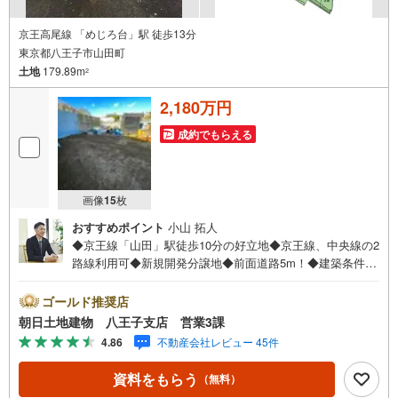
京王高尾線 「めじろ台」駅 徒歩13分
東京都八王子市山田町
土地
179.89m
2
2,180万円
成約でもらえる
画像
15
枚
おすすめポイント
小山 拓人
◆京王線「山田」駅徒歩10分の好立地◆京王線、中央線の2
路線利用可◆新規開発分譲地◆前面道路5m！◆建築条件な
し◆お好きなハウスメーカーで建築可能です！◆閑静な住
宅街◆緑豊かな住環境※バザール会場には、ベビーベッド
ゴールド推奨店
や キッズスペースをご用意しております。 小さなお子
朝日土地建物 八王子支店 営業3課
様連れでも、安心してご来場ください！資料請求、住宅ロ
4.86
不動産会社レビュー 45件
ーンのご相談などお気軽にお問合せください！スタッフ25
名でお客様がご覧になったことのない情報を多数ご用意し
資料をもらう
（無料）
ております。インターネット、チラシなどに掲載できない