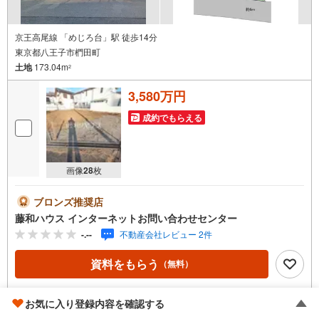
京王高尾線 「めじろ台」駅 徒歩14分
東京都八王子市椚田町
土地
173.04m
2
3,580万円
成約でもらえる
画像
28
枚
ブロンズ推奨店
藤和ハウス インターネットお問い合わせセンター
-.--
不動産会社レビュー 2件
資料をもらう
（無料）
電話する
（通話料無料）
お気に入り登録内容を確認する