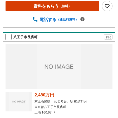
合せください！スタッフ25名でお客様がご覧になったこと
資料をもらう
（無料）
のない情報を多数ご用意しております。インターネット、
チラシなどに掲載できない物件も多数ございます！ご案内
時に他物件もご紹介可能です。 担当営業へご希望をお伝え
電話する
（通話料無料）
ください！■ご案内方法ご自宅へお迎え・最寄り駅等でお待
ち合わせ、弊社へのご来社など、ご相談ください。ご希望
があれば周辺環境、お客様の希望に合わせた物件などもご
八王子市長房町
PR
案内をいたします。お住まい探しは朝日土地建物（株）八
王子店 営業1課にお任せください！
2,480万円
京王高尾線 「めじろ台」駅 徒歩31分
東京都八王子市長房町
土地 160.67m
2