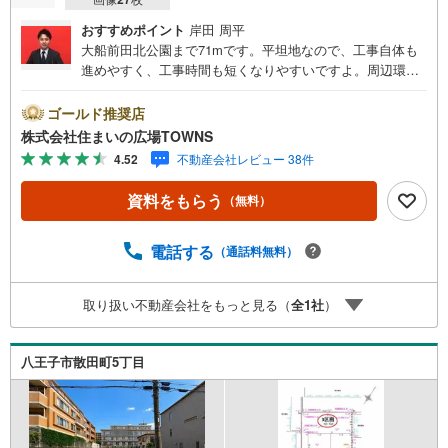
おすすめポイント
岸田 周平
大船前田北公園まで71mです。平坦地なので、工事自体も
進めやすく、工事時間も短くなりやすいですよ。周辺環境
が充実している売地はこちらです。第一種低層住居専用地
域では主に1～2階建ての低層住宅がゆったりと立ち並ぶよ
ゴールド推奨店
うな住宅街が形成される傾向にあります。こちらのアパー
株式会社住まいの広場TOWNS
ト用地は、周辺環境も好条件でニーズも高いですよ。土地
4.52
不動産会社レビュー 38件
面積は583平米（公簿）でございます。【年中無休/9:00～2
1:00】人気物件は特にお問い合わせが集中するため、お早
資料をもらう
（無料）
めにお電話下さい。「室内・現地を見学する」ボタンより
ご予約頂くとご見学がスムーズです。■その他、各種ご相談
も承っております。○住宅ローンのご相談○ライフプランの
電話する
（通話料無料）
シミュレーション■住まいの広場TOWNSからお客様へ経験
豊富なスタッフが親身になってお客様に合った物件をご紹
取り扱い不動産会社をもっと見る（
全
1
社
）
介させて頂きます！ /他社様掲載物件も併せてご紹介可能で
すのでお気軽にお問い合わせ下さい♪駐車場もございます
ので、お車でのお越しも大歓迎です！
八王子市散田町5丁目