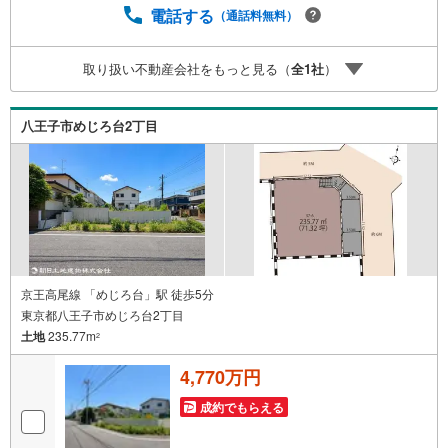
いの広場TOWNSからお客様へ経験豊富なスタッフが親身に
電話する
（通話料無料）
なってお客様に合った物件をご紹介させて頂きます！ /他社
様掲載物件も併せてご紹介可能ですのでお気軽にお問い合
取り扱い不動産会社をもっと見る（
全
1
社
）
わせ下さい♪駐車場もございますので、お車でのお越しも
大歓迎です！
八王子市めじろ台2丁目
京王高尾線 「めじろ台」駅 徒歩5分
東京都八王子市めじろ台2丁目
土地
235.77m
2
4,770万円
成約でもらえる