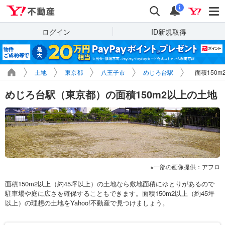
Yahoo!不動産
検索
通知
i
ログイン
ID新規取得
土地
東京都
八王子市
めじろ台駅
面積150
めじろ台駅（東京都）の面積150m2以上の土地
一部の画像提供：アフロ
面積150m2以上（約45坪以上）の土地なら敷地面積にゆとりがあるので
駐車場や庭に広さを確保することもできます。面積150m2以上（約45坪
以上）の理想の土地をYahoo!不動産で見つけましょう。