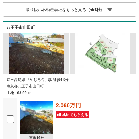
方法ご自宅へお迎え・最寄り駅等でお待ち合わせ、弊社へ
取り扱い不動産会社をもっと見る（
全
1
社
）
のご来社など、ご相談ください。ご希望があれば周辺環
境、お客様の希望に合わせた物件などもご案内をいたしま
す。お住まい探しは朝日土地建物（株）八王子店 営業2課
八王子市山田町
にお任せください！
京王高尾線 「めじろ台」駅 徒歩13分
東京都八王子市山田町
土地
163.99m
2
2,080万円
成約でもらえる
画像
16
枚