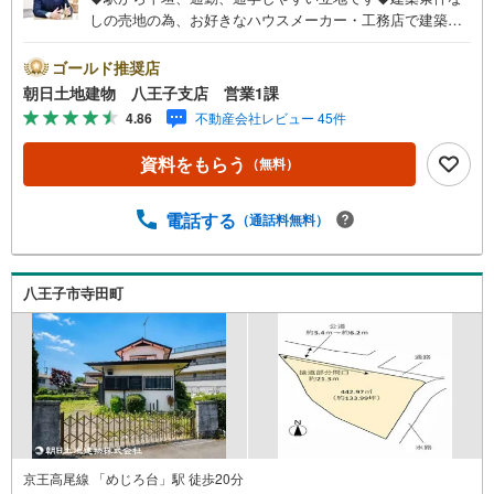
しの売地の為、お好きなハウスメーカー・工務店で建築可
能です◆京王高尾線「めじろ台」駅徒歩5分◆閑静な住宅街
にある広々とした66坪の角地※バザール会場には、ベビー
ゴールド推奨店
ベッドや キッズスペースをご用意しております。 小さ
朝日土地建物 八王子支店 営業1課
なお子様連れでも、安心してご来場ください！資料請求、
4.86
不動産会社レビュー 45件
住宅ローンのご相談などお気軽にお問合せください！スタ
ッフ25名でお客様がご覧になったことのない情報を多数ご
資料をもらう
（無料）
用意しております。インターネット、チラシなどに掲載で
きない物件も多数ございます！ご案内時に他物件もご紹介
可能です。 担当営業へご希望をお伝えください！■ご案内
電話する
（通話料無料）
方法ご自宅へお迎え・最寄り駅等でお待ち合わせ、弊社へ
のご来社など、ご相談ください。ご希望があれば周辺環
境、お客様の希望に合わせた物件などもご案内をいたしま
八王子市寺田町
す。お住まい探しは朝日土地建物（株）八王子店 営業5課
にお任せください！
京王高尾線 「めじろ台」駅 徒歩20分