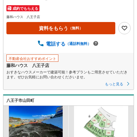
を
成約でもらえる
マ
イ
藤和ハウス 八王子店
ペ
資料をもらう
（無料）
ー
ジ
に
電話する
（通話料無料）
保
存
不動産会社おすすめポイント
す
藤和ハウス 八王子店
る
おすきなハウスメーカーで建築可能！参考プランもご用意させていただき
ます。ぜひお気軽にお問い合わせくださいませ。
もっと見る
八王子市山田町