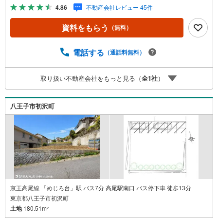
ル会場には、ベビーベッドや キッズスペースをご用意し
4.86
不動産会社レビュー 45件
ております。 小さなお子様連れでも、安心してご来場く
ださい！資料請求、住宅ローンのご相談などお気軽にお問
資料をもらう
（無料）
合せください！スタッフ25名でお客様がご覧になったこと
のない情報を多数ご用意しております。インターネット、
チラシなどに掲載できない物件も多数ございます！ご案内
電話する
（通話料無料）
時に他物件もご紹介可能です。 担当営業へご希望をお伝え
ください！■ご案内方法ご自宅へお迎え・最寄り駅等でお待
取り扱い不動産会社をもっと見る（
全
1
社
）
ち合わせ、弊社へのご来社など、ご相談ください。ご希望
があれば周辺環境、お客様の希望に合わせた物件などもご
案内をいたします。お住まい探しは朝日土地建物（株）八
八王子市初沢町
王子店 営業1課にお任せください！
京王高尾線 「めじろ台」駅 バス7分 高尾駅南口 バス停下車 徒歩13分
東京都八王子市初沢町
土地
180.51m
2