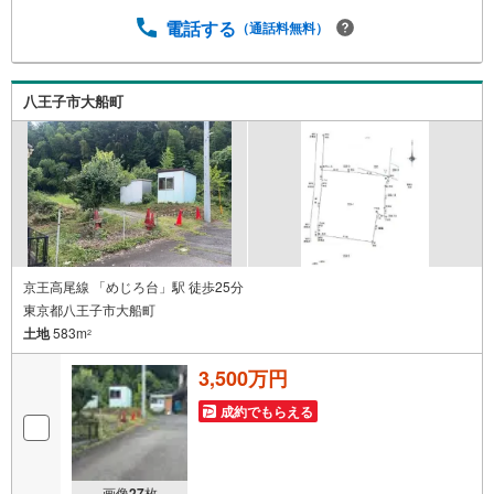
とご見学がスムーズです。■その他、各種ご相談も承ってお
ります。○住宅ローンのご相談○ライフプランのシミュレー
電話する
（通話料無料）
ション■住まいの広場TOWNSからお客様へ経験豊富なスタ
ッフが親身になってお客様に合った物件をご紹介させて頂
きます！ /他社様掲載物件も併せてご紹介可能ですのでお気
八王子市大船町
軽にお問い合わせ下さい♪駐車場もございますので、お車
でのお越しも大歓迎です！
京王高尾線 「めじろ台」駅 徒歩25分
東京都八王子市大船町
土地
583m
2
3,500万円
成約でもらえる
画像
27
枚