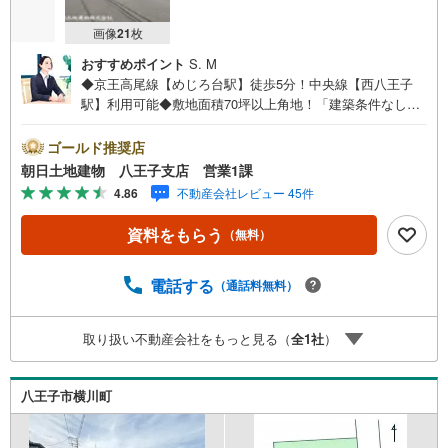
画像
21
枚
おすすめポイント
S. M
◆京王高尾線【めじろ台駅】徒歩5分！中央線【西八王子
駅】利用可能◆敷地面積70坪以上角地！「建築条件なし」
家族の夢を形にするマイホームを◆擁壁新規設置、規格住
宅を施工しやすい整形地、更地渡しです※バザール会場に
ゴールド推奨店
は、ベビーベッドや キッズスペースをご用意しておりま
朝日土地建物 八王子支店 営業1課
す。 小さなお子様連れでも、安心してご来場ください！
4.86
不動産会社レビュー 45件
資料請求、住宅ローンのご相談などお気軽にお問合せくだ
さい！スタッフ25名でお客様がご覧になったことのない情
資料をもらう
（無料）
報を多数ご用意しております。インターネット、チラシな
どに掲載できない物件も多数ございます！ご案内時に他物
件もご紹介可能です。 担当営業へご希望をお伝えくださ
電話する
（通話料無料）
い！■ご案内方法ご自宅へお迎え・最寄り駅等でお待ち合わ
せ、弊社へのご来社など、ご相談ください。ご希望があれ
取り扱い不動産会社をもっと見る（
全
1
社
）
ば周辺環境、お客様の希望に合わせた物件などもご案内を
いたします。お住まい探しは朝日土地建物（株）八王子
店 営業5課にお任せください！
八王子市横川町