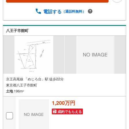
物件も多数ございます！ご案内時に他物件もご紹介可能で
す。 担当営業へご希望をお伝えください！■ご案内方法ご
電話する
（通話料無料）
自宅へお迎え・最寄り駅等でお待ち合わせ、弊社へのご来
社など、ご相談ください。ご希望があれば周辺環境、お客
様の希望に合わせた物件などもご案内をいたします。お住
八王子市館町
まい探しは朝日土地建物（株）八王子店 営業1課にお任せ
ください！
京王高尾線 「めじろ台」駅 徒歩22分
東京都八王子市館町
土地
196m
2
1,200万円
成約でもらえる