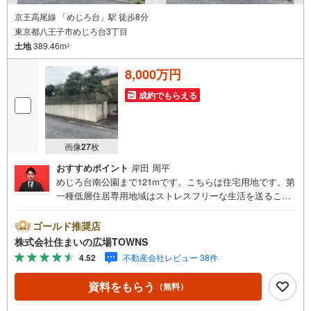
京王高尾線 「めじろ台」駅 徒歩8分
東京都八王子市めじろ台3丁目
土地
389.46m
2
8,000万円
成約でもらえる
画像
27
枚
おすすめポイント
岸田 周平
めじろ台南公園まで121mです。こちらは住宅用地です。第
一種低層住居専用地域はストレスフリーな生活を送ること
ができ、静かな生活に適しています。売地をお探しの方に
是非見て頂きたいイチオシの土地です。駅から徒歩8分圏内
ゴールド推奨店
に立地しています。土地面積は389.46平米（公簿）となっ
株式会社住まいの広場TOWNS
ております。【年中無休/9:00～21:00】人気物件は特にお
4.52
不動産会社レビュー 38件
問い合わせが集中するため、お早めにお電話下さい。「室
内・現地を見学する」ボタンよりご予約頂くとご見学がス
資料をもらう
（無料）
ムーズです。■その他、各種ご相談も承っております。○住
宅ローンのご相談○ライフプランのシミュレーション■住ま