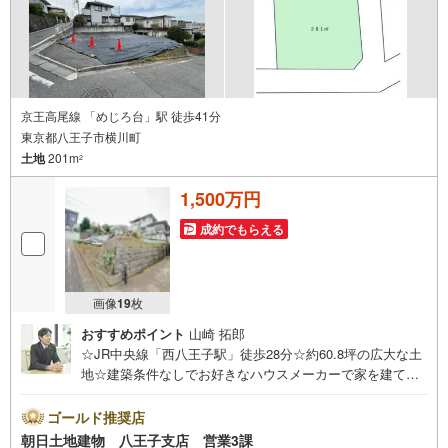
京王高尾線 「めじろ台」駅 徒歩41分
東京都八王子市横川町
土地
201m
2
1,500万円
成約でもらえる
画像
19
枚
おすすめポイント
山崎 拓郎
☆JR中央線「西八王子駅」徒歩28分☆約60.8坪の広大な土
地☆建築条件なしでお好きなハウスメーカーで家を建てる
ことができます。☆スーパー徒歩15分、コンビニエンスス
トア徒歩15分と買い物に便利な立地☆「横川西公園」徒歩6
ゴールド推奨店
分、「長房竜ヶ谷戸公園」徒歩10分と安心の立地※バザー
朝日土地建物 八王子支店 営業3課