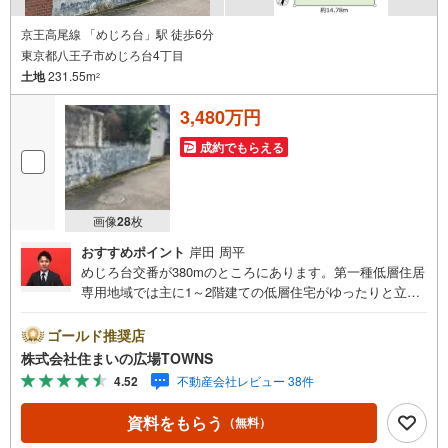
京王高尾線 「めじろ台」駅 徒歩6分
東京都八王子市めじろ台4丁目
土地
231.55m
2
3,480万円
成約でもらえる
画像
28
枚
おすすめポイント
岸田 周平
めじろ台交番が380mのところにあります。第一種低層住居
専用地域では主に1～2階建ての低層住宅がゆったりと立ち
並ぶような住宅街が形成される傾向にあります。駅から徒
歩6分圏内に立地しています。売地をお探しの方にぴったり
ゴールド推奨店
の土地がこちらです。周囲の環境もきっと満足して頂ける
株式会社住まいの広場TOWNS
住宅用地はこちらです。ぜひご覧ください。土地面積は23
4.52
不動産会社レビュー 38件
1.55平米（公簿）あります。【年中無休/9:00～21:00】人気
物件は特にお問い合わせが集中するため、お早めにお電話
資料をもらう
（無料）
下さい。「室内・現地を見学する」ボタンよりご予約頂く