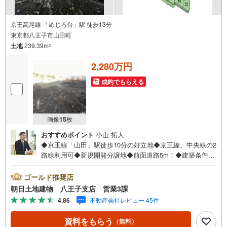
京王高尾線 「めじろ台」駅 徒歩13分
東京都八王子市山田町
土地
239.39m
2
2,280万円
成約でもらえる
画像
15
枚
おすすめポイント
小山 拓人
◆京王線「山田」駅徒歩10分の好立地◆京王線、中央線の2
路線利用可◆新規開発分譲地◆前面道路5m！◆建築条件な
し◆お好きなハウスメーカーで建築可能です！◆閑静な住
宅街◆緑豊かな住環境※バザール会場には、ベビーベッド
ゴールド推奨店
や キッズスペースをご用意しております。 小さなお子
朝日土地建物 八王子支店 営業3課
様連れでも、安心してご来場ください！資料請求、住宅ロ
4.86
不動産会社レビュー 45件
ーンのご相談などお気軽にお問合せください！スタッフ25
名でお客様がご覧になったことのない情報を多数ご用意し
資料をもらう
（無料）
ております。インターネット、チラシなどに掲載できない