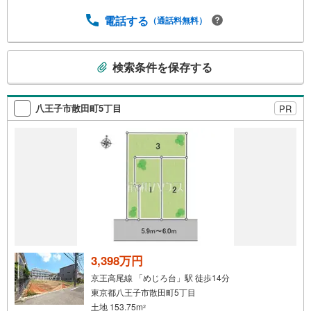
物件も多数ございます！ご案内時に他物件もご紹介可能で
す。 担当営業へご希望をお伝えください！■ご案内方法ご
電話する
（通話料無料）
自宅へお迎え・最寄り駅等でお待ち合わせ、弊社へのご来
社など、ご相談ください。ご希望があれば周辺環境、お客
こ
様の希望に合わせた物件などもご案内をいたします。お住
検索条件を保存する
の
まい探しは朝日土地建物（株）八王子店 営業1課にお任せ
検
ください！
索
八王子市散田町5丁目
PR
条
件
で
通
知
を
受
け
取
る
3,398万円
・
京王高尾線 「めじろ台」駅 徒歩14分
条
東京都八王子市散田町5丁目
件
土地 153.75m
2