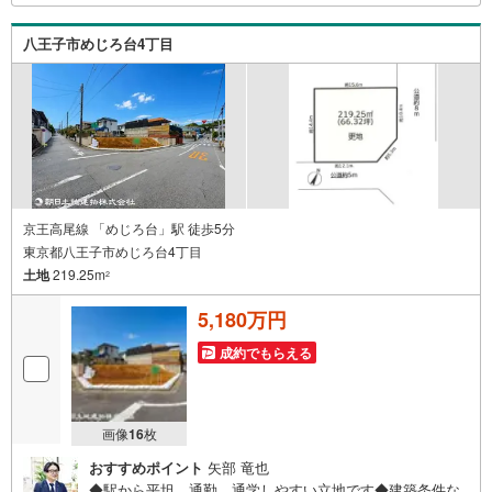
れば周辺環境、お客様の希望に合わせた物件などもご案内
をいたします。お住まい探しは朝日土地建物（株）八王子
八王子市めじろ台4丁目
店 営業5課にお任せください！
京王高尾線 「めじろ台」駅 徒歩5分
東京都八王子市めじろ台4丁目
土地
219.25m
2
5,180万円
成約でもらえる
画像
16
枚
おすすめポイント
矢部 竜也
◆駅から平坦、通勤、通学しやすい立地です◆建築条件な