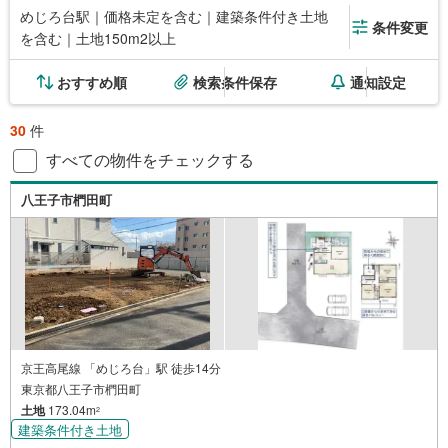
めじろ台駅｜価格未定を含む｜建築条件付き土地
条件変更
を含む｜土地150m2以上
おすすめ順
検索条件保存
通知設定
30
件
すべての物件をチェックする
八王子市椚田町
京王高尾線 「めじろ台」駅 徒歩14分
東京都八王子市椚田町
土地
173.04m
2
建築条件付き土地