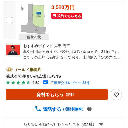
3,580万円
成約でもらえる
画像
29
枚
おすすめポイント
岸田 周平
薬や日用品を買うのに便利なおばた薬局まで、311mです。
コチラの土地は売地となっており、土地購入予定の方にお
勧めです。土地面積は173.04平米（公簿）あります。目立
ちやすい角地なので、安心して生活をおくることができま
ゴールド推奨店
す。駅まで徒歩14分の場所に立地しています。住みやすい
株式会社住まいの広場TOWNS
空間の条件の1つに前面道路が6m以上あるところを入れて
4.52
不動産会社レビュー 38件
みては。住宅用地なので住まいに適した周辺環境の整って
おり、快適な生活が期待できるのではないでしょうか。
資料をもらう
（無料）
【年中無休/9:00～21:00】人気物件は特にお問い合わせが
集中するため、お早めにお電話下さい。「室内・現地を見
学する」ボタンよりご予約頂くとご見学がスムーズです。■
電話する
（通話料無料）
その他、各種ご相談も承っております。○住宅ローンのご相
談○ライフプランのシミュレーション■住まいの広場TOWN
取り扱い不動産会社をもっと見る（
全
1
社
）
Sからお客様へ経験豊富なスタッフが親身になってお客様