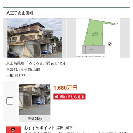
に合った物件をご紹介させて頂きます！ /他社様掲載物件も
併せてご紹介可能ですのでお気軽にお問い合わせ下さい♪
八王子市山田町
駐車場もございますので、お車でのお越しも大歓迎です！
京王高尾線 「めじろ台」駅 徒歩12分
東京都八王子市山田町
土地
198.77m
2
1,680万円
成約でもらえる
画像
28
枚
おすすめポイント
岸田 周平