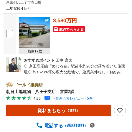
東京都八王子市寺田町
土地
536.41m
2
3,580万円
成約でもらえる
画像
17
枚
おすすめポイント
田中 康太
◇ 京王高尾線「めじろ台」駅徒歩約20分の落ち着いた住環
境◇ 約162.26坪の広大な敷地で、建築条件なし・お好みの
ハウスメーカーで建築可能◇ 北側約5.4～6.2m公道に接道
し、車の出入りもスムーズ◇ 間口約21.3mの開放感ある売
ゴールド推奨店
地で、多彩なプランに対応可能※バザール会場には、ベビー
朝日土地建物 八王子支店 営業2課
ベッドや キッズスペースをご用意しております。 小さ
4.86
不動産会社レビュー 45件
なお子様連れでも、安心してご来場ください！資料請求、
住宅ローンのご相談などお気軽にお問合せください！スタ
資料をもらう
（無料）
ッフ25名でお客様がご覧になったことのない情報を多数ご
用意しております。インターネット、チラシなどに掲載で
きない物件も多数ございます！ご案内時に他物件もご紹介
電話する
（通話料無料）
可能です。 担当営業へご希望をお伝えください！■ご案内