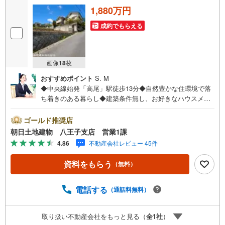
1,880万円
成約でもらえる
画像
18
枚
おすすめポイント
S. M
◆中央線始発「高尾」駅徒歩13分◆自然豊かな住環境で落
ち着きのある暮らし◆建築条件無し、お好きなハウスメー
カーで建築可能◆土地面積広々54坪◆南ひな壇のため陽当
たり・眺望良好◆小学校徒歩11分、中学校徒歩6分とお子様
ゴールド推奨店
の通学も安心◆家計に優しい都市ガス利用可能※バザール会
朝日土地建物 八王子支店 営業1課
場には、ベビーベッドや キッズスペースをご用意してお
4.86
不動産会社レビュー 45件
ります。 小さなお子様連れでも、安心してご来場くださ
い！資料請求、住宅ローンのご相談などお気軽にお問合せ
資料をもらう
（無料）
ください！スタッフ25名でお客様がご覧になったことのな
い情報を多数ご用意しております。インターネット、チラ
シなどに掲載できない物件も多数ございます！ご案内時に
電話する
（通話料無料）
他物件もご紹介可能です。 担当営業へご希望をお伝えくだ
さい！■ご案内方法ご自宅へお迎え・最寄り駅等でお待ち合
取り扱い不動産会社をもっと見る（
全
1
社
）
わせ、弊社へのご来社など、ご相談ください。ご希望があ