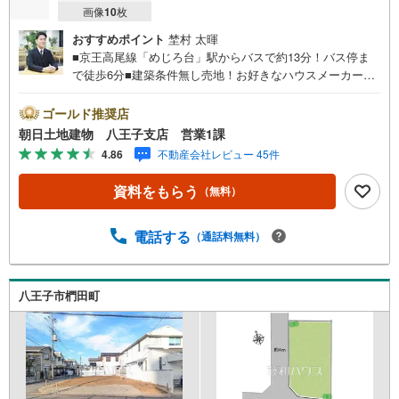
画像
10
枚
おすすめポイント
埜村 太暉
■京王高尾線「めじろ台」駅からバスで約13分！バス停ま
で徒歩6分■建築条件無し売地！お好きなハウスメーカーに
て建築可能です！理想の住まいを叶えられます！■敷地面積
59坪以上！陽当り良好、現況更地です。※バザール会場に
ゴールド推奨店
は、ベビーベッドや キッズスペースをご用意しておりま
朝日土地建物 八王子支店 営業1課
す。 小さなお子様連れでも、安心してご来場ください！
4.86
不動産会社レビュー 45件
資料請求、住宅ローンのご相談などお気軽にお問合せくだ
さい！スタッフ25名でお客様がご覧になったことのない情
資料をもらう
（無料）
報を多数ご用意しております。インターネット、チラシな
どに掲載できない物件も多数ございます！ご案内時に他物
件もご紹介可能です。 担当営業へご希望をお伝えくださ
電話する
（通話料無料）
い！■ご案内方法ご自宅へお迎え・最寄り駅等でお待ち合わ
せ、弊社へのご来社など、ご相談ください。ご希望があれ
ば周辺環境、お客様の希望に合わせた物件などもご案内を
八王子市椚田町
いたします。お住まい探しは朝日土地建物（株）八王子
店 営業1課にお任せください！