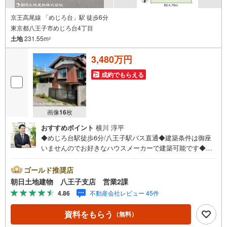
京王高尾線 「めじろ台」駅 徒歩6分
東京都八王子市めじろ台4丁目
土地
231.55m
2
3,480万円
成約でもらえる
画像
16
枚
おすすめポイント
横川 淳平
◆めじろ台駅徒歩6分/八王子駅バス直通◆建築条件は御座
いませんのでお好きなハウスメーカーで建築可能です◆理
想の間取りが実現できる整形地◆約70坪 圧巻の広さ◆前面
道路5m幅で車の出し入れも楽々※バザール会場には、ベビ
ゴールド推奨店
ーベッドや キッズスペースをご用意しております。 小
朝日土地建物 八王子支店 営業2課
さなお子様連れでも、安心してご来場ください！資料請
4.86
不動産会社レビュー 45件
求、住宅ローンのご相談などお気軽にお問合せください！
スタッフ25名でお客様がご覧になったことのない情報を多
資料をもらう
（無料）
数ご用意しております。インターネット、チラシなどに掲