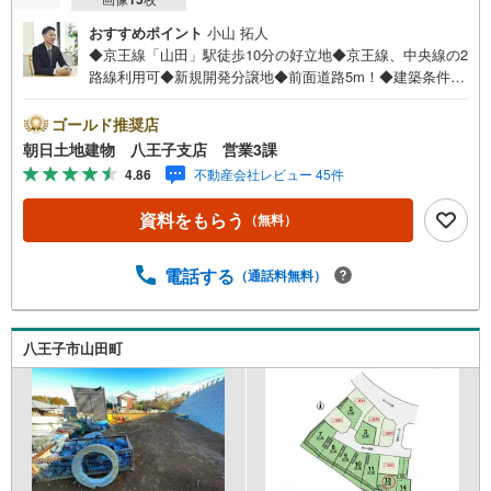
おすすめポイント
小山 拓人
◆京王線「山田」駅徒歩10分の好立地◆京王線、中央線の2
路線利用可◆新規開発分譲地◆前面道路5m！◆建築条件な
し◆お好きなハウスメーカーで建築可能です！◆閑静な住
宅街◆緑豊かな住環境※バザール会場には、ベビーベッド
ゴールド推奨店
や キッズスペースをご用意しております。 小さなお子
朝日土地建物 八王子支店 営業3課
様連れでも、安心してご来場ください！資料請求、住宅ロ
4.86
不動産会社レビュー 45件
ーンのご相談などお気軽にお問合せください！スタッフ25
名でお客様がご覧になったことのない情報を多数ご用意し
資料をもらう
（無料）
ております。インターネット、チラシなどに掲載できない
物件も多数ございます！ご案内時に他物件もご紹介可能で
す。 担当営業へご希望をお伝えください！■ご案内方法ご
電話する
（通話料無料）
自宅へお迎え・最寄り駅等でお待ち合わせ、弊社へのご来
社など、ご相談ください。ご希望があれば周辺環境、お客
様の希望に合わせた物件などもご案内をいたします。お住
八王子市山田町
まい探しは朝日土地建物（株）八王子店 営業1課にお任せ
ください！