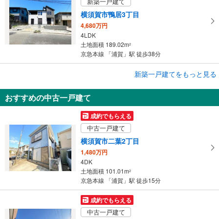
新築一戸建て
横須賀市鴨居3丁目
4,680万円
4LDK
土地面積 189.02m
2
京急本線 「浦賀」駅 徒歩38分
成約でもらえる
新築一戸建てをもっと見る
新築一戸建て
おすすめの中古一戸建て
横須賀市浦上台2丁目
3,850万円
成約でもらえる
4LDK
中古一戸建て
土地面積 97.34m
2
京急本線 「浦賀」駅 徒歩8分
横須賀市二葉2丁目
1,480万円
4DK
土地面積 101.01m
2
京急本線 「浦賀」駅 徒歩15分
成約でもらえる
中古一戸建て