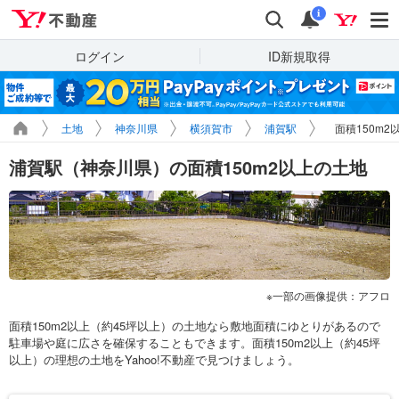
Yahoo!不動産
検索
通知
i
ログイン
ID新規取得
土地
神奈川県
横須賀市
浦賀駅
面積150m
浦賀駅（神奈川県）の面積150m2以上の土地
一部の画像提供：アフロ
面積150m2以上（約45坪以上）の土地なら敷地面積にゆとりがあるので
駐車場や庭に広さを確保することもできます。面積150m2以上（約45坪
以上）の理想の土地をYahoo!不動産で見つけましょう。