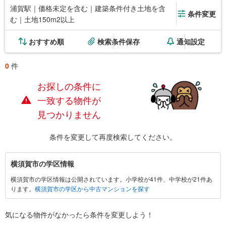
浦賀駅｜価格未定を含む｜建築条件付き土地を含
条件変更
む｜土地150m2以上
おすすめ順
検索条件保存
通知設定
0
件
お探しの条件に
一致する物件が
見つかりません
条件を変更して再度検索してください。
横
横須賀市の学区情報
須
横須賀市の学区情報は公開されています。小学校が41件、中学校が21件あ
賀
ります。
横須賀市の学区から中古マンションを探す
市
に
関
気になる物件がなかったら
条件を変更しよう！
す