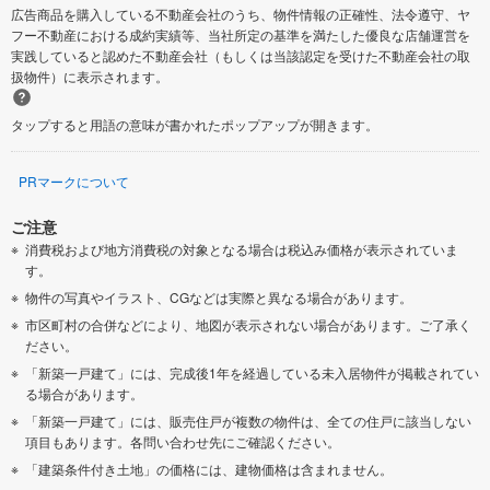
広告商品を購入している不動産会社のうち、物件情報の正確性、法令遵守、ヤ
フー不動産における成約実績等、当社所定の基準を満たした優良な店舗運営を
実践していると認めた不動産会社（もしくは当該認定を受けた不動産会社の取
扱物件）に表示されます。
タップすると用語の意味が書かれたポップアップが開きます。
PRマークについて
ご注意
消費税および地方消費税の対象となる場合は税込み価格が表示されていま
す。
物件の写真やイラスト、CGなどは実際と異なる場合があります。
市区町村の合併などにより、地図が表示されない場合があります。ご了承く
ださい。
「新築一戸建て」には、完成後1年を経過している未入居物件が掲載されてい
る場合があります。
「新築一戸建て」には、販売住戸が複数の物件は、全ての住戸に該当しない
項目もあります。各問い合わせ先にご確認ください。
「建築条件付き土地」の価格には、建物価格は含まれません。