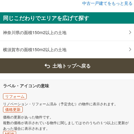
成約でもらえる
中古一戸建てをもっと見る
中古一戸建て
同じこだわりでエリアを広げて探す
横須賀市光風台
3,180万円
3LDK＋S
神奈川県の面積150m2以上の土地
土地面積 153.56m
2
京急本線 「浦賀」駅 徒歩28分
横須賀市の面積150m2以上の土地
土地トップへ戻る
ラベル・アイコンの意味
リフォーム
リノベーション・リフォーム済み（予定含む）の物件に表示されます。
価格更新
価格の更新があった物件です。
複数の価格が表示されている物件に関しましてはそのうちの１つ以上に更新が
あった場合に表示されます。
NEW