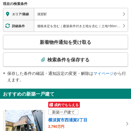
現在の検索条件
る
情
浦賀駅
エリア/路線
報
価格未定を含む｜建築条件付き土地を含む｜土地150
m
以上
詳細条件
2
こ
新着物件通知を受け取る
の
検
索
検索条件を保存する
条
件
保存した条件の確認・通知設定の変更・解除は
マイページ
から行
で
えます。
通
知
おすすめの新築一戸建て
を
受
成約でもらえる
け
新築一戸建て
取
横須賀市西浦賀2丁目
る
2,790万円
・