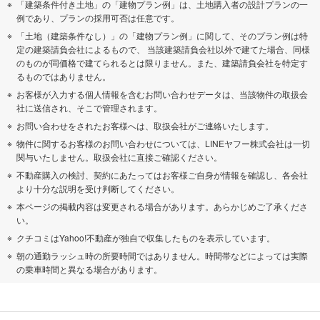
「建築条件付き土地」の「建物プラン例」は、土地購入者の設計プランの一
例であり、プランの採用可否は任意です。
「土地（建築条件なし）」の「建物プラン例」に関して、そのプラン例は特
定の建築請負会社によるもので、 当該建築請負会社以外で建てた場合、同様
のものが同価格で建てられるとは限りません。また、建築請負会社を特定す
るものではありません。
お客様が入力する個人情報を含むお問い合わせデータは、当該物件の取扱会
社に送信され、そこで管理されます。
お問い合わせをされたお客様へは、取扱会社がご連絡いたします。
物件に関するお客様のお問い合わせについては、LINEヤフー株式会社は一切
関与いたしません。取扱会社に直接ご確認ください。
不動産購入の検討、契約にあたってはお客様ご自身が情報を確認し、各会社
より十分な説明を受け判断してください。
本ページの掲載内容は変更される場合があります。あらかじめご了承くださ
い。
クチコミはYahoo!不動産が独自で収集したものを表示しています。
朝の通勤ラッシュ時の所要時間ではありません。時間帯などによっては実際
の乗車時間と異なる場合があります。