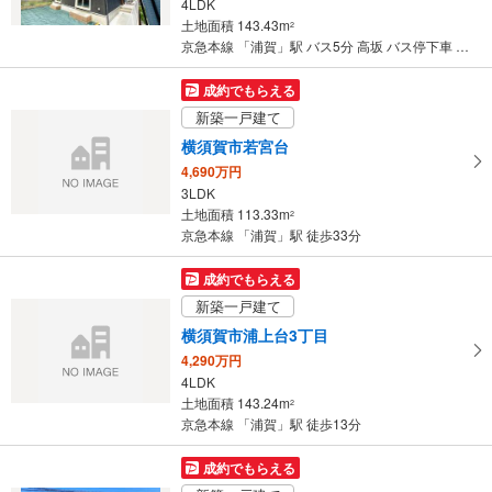
4LDK
条
土地面積 143.43m
2
件
京急本線 「浦賀」駅 バス5分 高坂 バス停下車 徒歩8分
を
マ
成約でもらえる
イ
新築一戸建て
ペ
横須賀市若宮台
ー
4,690万円
ジ
3LDK
に
土地面積 113.33m
2
保
京急本線 「浦賀」駅 徒歩33分
存
す
成約でもらえる
る
新築一戸建て
横須賀市浦上台3丁目
4,290万円
4LDK
土地面積 143.24m
2
京急本線 「浦賀」駅 徒歩13分
成約でもらえる