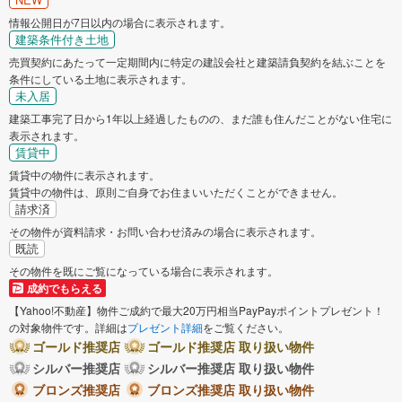
情報公開日が7日以内の場合に表示されます。
建築条件付き土地
売買契約にあたって一定期間内に特定の建設会社と建築請負契約を結ぶことを
条件にしている土地に表示されます。
未入居
建築工事完了日から1年以上経過したものの、まだ誰も住んだことがない住宅に
表示されます。
賃貸中
賃貸中の物件に表示されます。
賃貸中の物件は、原則ご自身でお住まいいただくことができません。
請求済
その物件が資料請求・お問い合わせ済みの場合に表示されます。
既読
その物件を既にご覧になっている場合に表示されます。
成約でもらえる
【Yahoo!不動産】物件ご成約で最大20万円相当PayPayポイントプレゼント！
の対象物件です。詳細は
プレゼント詳細
をご覧ください。
ゴールド推奨店
ゴールド推奨店 取り扱い物件
シルバー推奨店
シルバー推奨店 取り扱い物件
ブロンズ推奨店
ブロンズ推奨店 取り扱い物件