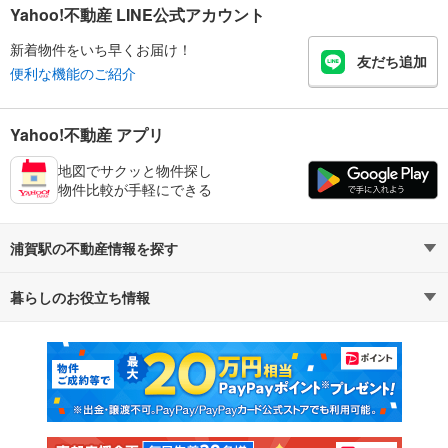
Yahoo!不動産 LINE公式アカウント
新着物件をいち早くお届け！
友だち追加
便利な機能のご紹介
Yahoo!不動産 アプリ
地図でサクッと物件探し
物件比較が手軽にできる
浦賀駅の不動産情報を探す
暮らしのお役立ち情報
不動産・住宅
賃貸住宅
マンションカタログ
教えて！住まいの先生
新築マンション
中古マンション
新築一戸建て
中古一戸建て