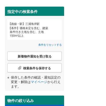
田沢湖線
(
5
)
指定中の検索条件
八戸線
(
0
)
磐越西線
(
33
)
詳しく見る
路線・駅
三浦海岸駅
宮崎
鹿児島
沖縄
条件
価格未定を含む、建築
陸羽西線
(
1
)
条件付き土地を含む、土地
150
m
以上
2
左沢線
(
20
)
条件をリセットする
津軽線
(
2
)
する
る
条件をリセットする
条件をリセットする
条件をリセットする
条件をリセットする
条件をリセットする
条件をリセットする
こ
信越本線
(
29
)
新着物件通知を受け取る
の
検
弥彦線
(
0
)
索
検索条件を保存する
条
総武本線
(
453
)
件
保存した条件の確認・通知設定の
で
変更・解除は
マイページ
から行え
通
ます。
京葉線
(
29
)
知
を
久留里線
(
175
)
受
物件の絞り込み
け
山手線
(
19
)