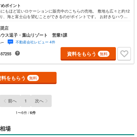
すめポイント
港にもほど近いロケーションに販売中のこちらの売地。 敷地も広々と約12
道
(
11
)
北越急行ほくほく線
(
0
)
あり、海と富士山を望むことができるのがポイントです。 お好きなハウス
カーでご検討頂けます。お気軽にお問合せください！
て銀河鉄道
(
6
)
青い森鉄道
(
4
)
奨店
ハウス逗子・葉山リゾート 営業1課
弘南線
(
0
)
弘南鉄道大鰐線
(
0
)
不動産会社レビュー 4件
-.--
鉄道鳥海山ろく線
(
1
)
福島交通飯坂線
(
35
)
資料をもらう
-57255
無料
長野線
(
4
)
上田電鉄別所線
(
3
)
イトレール
(
82
)
関東鉄道竜ケ崎線
(
7
)
資料をもらう
無料
鉄道大洗鹿島線
(
121
)
ひたちなか海浜鉄道湊線
(
9
)
57
)
千葉都市モノレール
(
77
)
前へ
1
次へ
鉄道上毛線
(
80
)
秩父鉄道
(
55
)
1
〜
6
件 /
6
件
線
(
12
)
つくばエクスプレス
(
70
)
相場
136
)
京成押上線
(
4
)