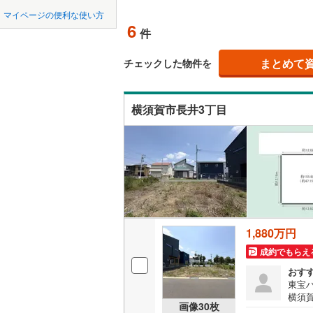
中国
鳥取
北上線
(
1
)
マイページの便利な使い方
オンライ
6
件
山田線
(
5
)
四国
徳島
大湊線
(
0
)
まとめて
オンライ
チェックした物件を
九州・沖縄
福岡
只見線
(
3
)
横須賀市長井3丁目
奥羽本線
(
男鹿線
(
1
)
0
0
0
0
0
0
該当物件
該当物件
該当物件
該当物件
該当物件
該当物件
件
件
件
件
件
件
羽越本線
(
飯山線
(
0
)
湘南新宿
1,880万円
(
476
)
成約でもらえ
外房線
(
53
おす
成田線
(
11
東宝
横須
画像
30
枚
とな
東金線
(
17