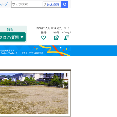
ヘルプ
鈴木愛理
検索
お気に入り
最近見た
マイ
知る
物件
物件
ページ
千歳線
(
8
)
タログ/質問
日高本線
(
0
)
南道路
（
0
）
福島
宗谷本線
(
0
)
古家あり
（
1
）
栃木
群馬
山梨
東北本線
(
740
)
川越線
(
131
)
吾妻線
(
25
)
日光線
(
107
)
仙石線
(
142
)
小学校まで1km以内
（
1
）
和歌山
大船渡線
(
1
)