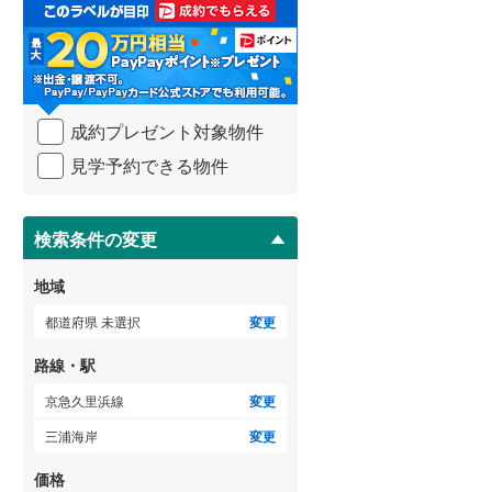
取
る
武蔵野線
(
226
)
・
条
横須賀線
(
131
)
件
を
青梅線
(
95
)
成約プレゼント対象物件
マ
イ
小海線
(
34
)
見学予約できる物件
ペ
ー
京浜東北線
(
209
)
ジ
に
検索条件の変更
総武線
(
137
)
保
存
御殿場線
(
74
)
地域
す
る
中央本線（JR東海）
(
244
)
都道府県 未選択
変更
太多線
(
69
)
路線・駅
名松線
(
3
)
京急久里浜線
変更
三浦海岸
変更
東海道本線（JR西日本）
(
203
)
価格
小浜線
(
5
)