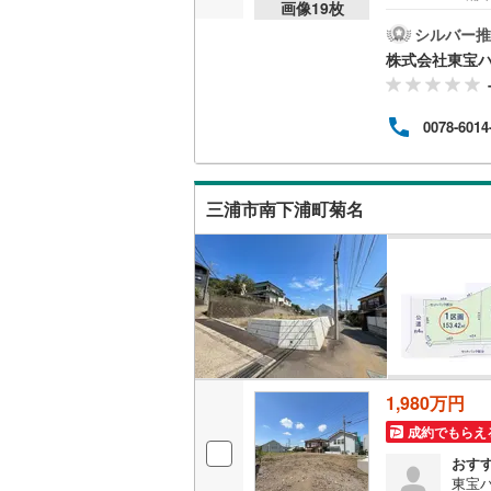
画像
19
枚
ー、広
越美北線
(
開放
シルバー推
に花
株式会社東宝
氷見線
(
2
)
ラル
東海
（東
紀勢本線（
0078-6014
及に
から
桜島線
(
0
)
と共
海岸
加古川線
(
三浦市南下浦町菊名
て世
赤穂線
(
37
宇野線
(
25
福塩線
(
62
岩徳線
(
21
小野田線
(
1,980万円
成約でもらえ
舞鶴線
(
1
)
おす
木次線
(
1
)
東宝