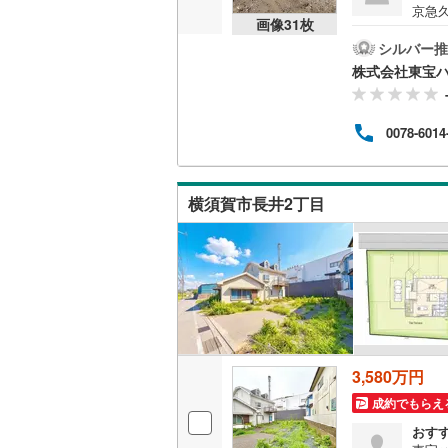
京急久
画像
31
枚
桜井線
(
48
m）
ト》
シルバー推
阪和線
(
68
暮ら
株式会社東宝
りる
おおさか
す。
ざま
0078-6014
内子線
(
0
)
力ま
いた
鳴門線
(
2
)
いる
ちに
横須賀市長井2丁目
暮ら
土讃線
(
61
ださ
鹿児島本
三角線
(
11
長崎本線
(
佐世保線
(
3,580万円
豊肥本線
(
成約でもらえ
日南線
(
19
おす