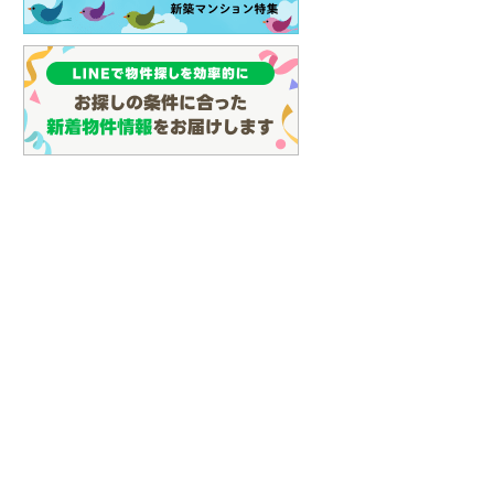
(
62
)
名古屋市営地下鉄鶴舞線
(
71
)
名古屋市営地下鉄名港線
(
17
)
OsakaMetro長堀鶴見緑地線
(
2
)
OsakaMetro谷町線
(
12
)
OsakaMetro千日前線
(
3
)
神戸市営地下鉄海岸線
(
1
)
福岡市地下鉄七隈線
(
76
)
函館市電宝来・谷地頭線
(
0
)
真岡鐵道
(
10
)
山形鉄道フラワー長井線
(
0
)
えちごトキめき鉄道妙高はねうまラ