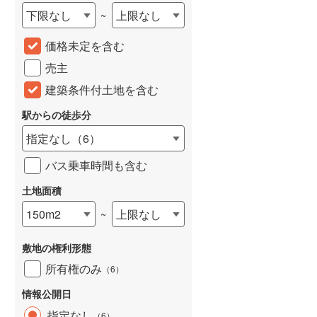
下限なし
上限なし
~
城端線
(
0
)
価格未定を含む
関西本線（JR西日本）
(
185
)
売主
大阪環状線
(
5
)
建築条件付土地を含む
山陽本線（JR西日本）
(
329
)
駅からの徒歩分
姫新線
(
106
)
指定なし
（
6
）
吉備線
(
20
)
バス乗車時間も含む
芸備線
(
38
)
土地面積
可部線
(
42
)
150m2
上限なし
~
宇部線
(
2
)
敷地の権利形態
山陰本線
(
155
)
所有権のみ
（
6
）
境線
(
10
)
情報公開日
奈良線
(
64
)
指定なし
（
6
）