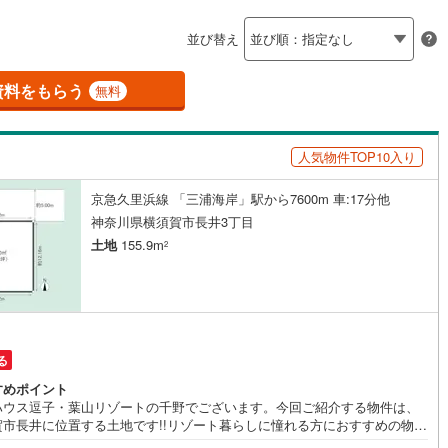
島根
岡山
広島
山口
釜石線
(
0
)
ン内見(相談)可
（
0
）
IT重説可
（
0
）
並び替え
花輪線
(
1
)
香川
愛媛
高知
保存した条件を見る
磐越東線
(
37
)
資料をもらう
ン対応とは？
無料
佐賀
長崎
熊本
大分
陸羽東線
(
21
)
人気物件TOP10入り
51
)
米坂線
(
0
)
京急久里浜線 「三浦海岸」駅から7600m 車:17分他
五能線
(
0
)
この条件で検索する
この条件で検索する
この条件で検索する
この条件で検索する
この条件で検索する
この条件で検索する
市区町村以下を選択
市区町村を選択す
駅を選択する
神奈川県横須賀市長井3丁目
5
)
白新線
(
4
)
土地
155.9m
2
越後線
(
12
)
ライン（宇都宮～逗子）
湘南新宿ライン（前橋～小田原）
(
397
)
る
2
)
内房線
(
443
)
すめポイント
0
)
鹿島線
(
3
)
ハウス逗子・葉山リゾートの千野でございます。今回ご紹介する物件は、
賀市長井に位置する土地です!!リゾート暮らしに憧れる方におすすめの物件
っております 《東宝ハウス逗子葉山リゾート》私たちは、この地域に特化
8
)
東海道本線
(
214
)