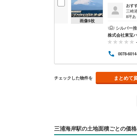
おす
三崎
いすみ鉄
8坪
画像
9
枚
メー
IGRいわ
シルバー推
株式会社東宝
弘南鉄道
由利高原
0078-6014
長野電鉄
宇都宮ラ
まとめて
チェックした物件を
鹿島臨海
小湊鐵道
(
上毛電気
流鉄流山
三浦海岸駅の土地面積ごとの価格
京成本線
(