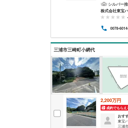
した
シルバー推
てい
南武線
(
27
株式会社東宝
人生
戸建
横浜線
(
38
りま
0078-6014
お伝
相模線
(
21
でも
見つ
五日市線
(
子・
三浦市三崎町小網代
全力
篠ノ井線
(
常磐線（
伊東線
(
45
身延線
(
14
武豊線
(
33
2,200万円
関西本線（
成約でもらえ
参宮線
(
3
)
おす
東宝
大糸線（J
三浦