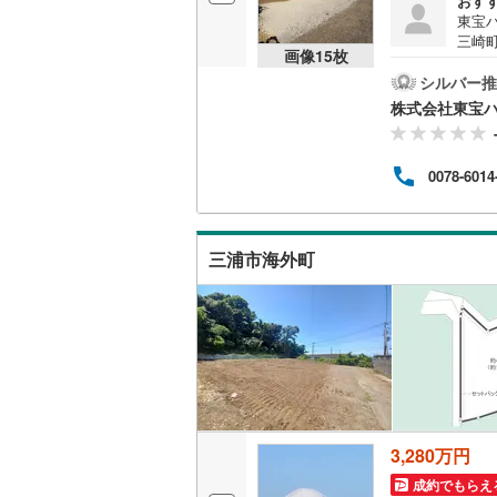
おす
東宝
三崎
画像
15
枚
名古屋市
想の
地域
シルバー推
手伝
名古屋市
株式会社東宝
く、
は、
京都市営
的な
0078-6014
アル
OsakaMe
す。
「理
OsakaMe
相談
三浦市海外町
暮ら
OsakaMe
ださ
福岡市地
私鉄・その他
札幌市電
(
道南いさ
阿武隈急
3,280万円
成約でもらえ
秋田内陸