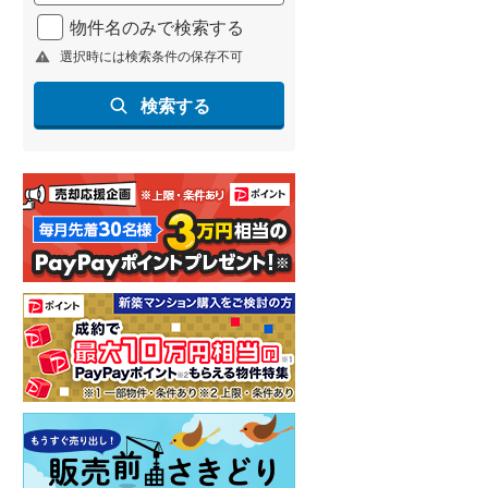
北海道新幹線
(
1
)
物件名のみで検索する
選択時には検索条件の保存不可
山形新幹線
(
161
)
東海道新幹線
(
275
)
検索する
九州新幹線
(
103
)
札幌市営地下鉄東豊線
(
9
)
東京メトロ銀座線
(
7
)
東京メトロ日比谷線
(
13
)
東京メトロ有楽町線
(
15
)
東京メトロ副都心線
(
19
)
都営新宿線
(
20
)
横浜市営地下鉄グリーンライン