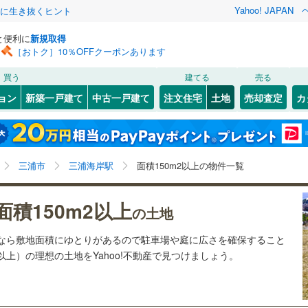
Yahoo! JAPAN
クに生き抜くヒント
と便利に
新規取得
［おトク］10％OFFクーポンあります
検索条件を保存しました
買う
建てる
売る
25
)
札沼線
(
6
)
建ち方、日当たり
ョン
新築一戸建て
中古一戸建て
注文住宅
土地
売却査定
カ
この検索条件の新着物件通知は、
マイページ
から設定できます。
室蘭本線
(
6
)
以上
（
0
）
角地
（
1
）
岩手
宮城
秋田
山形
18
)
富良野線
(
0
)
YRP野比
)
(
3
)
(
0
)
(
4
)
(
6
)
(
5
)
0
）
整形地
（
3
）
三浦海岸駅、価格未定を含む、建築条件付き土地を含
神奈川
埼玉
千葉
茨城
1
)
釧網本線
(
0
)
三浦市
三浦海岸駅
面積150m2以上の物件一覧
(
1
)
む、土地150
m
以上
2
契約、入居関連など
8
)
水郡線
(
130
)
長野
富山
石川
福井
面積150m2以上
（
0
）
第一種低層住居専用地域
（
1
）
の土地
5
)
上越線
(
43
)
閉じる
閉じる
お気に入りリストを見る
お気に入りリストを見る
閉じる
閉じる
岐阜
静岡
三重
土地なら敷地面積にゆとりがあるので駐車場や庭に広さを確保すること
検索条件を保存する
5
)
水戸線
(
45
)
坪以上）の理想の土地をYahoo!不動産で見つけましょう。
)
仙山線
(
143
)
マイページ
駅が始発駅
（
2
）
海まで2km以内
（
4
）
兵庫
京都
滋賀
奈良
)
気仙沼線
(
3
)
応