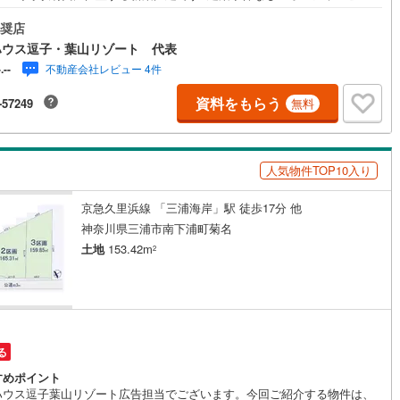
々敷地約76.9坪が魅力となっております 《湘南の魅力》1. 多様な文化と
5
)
七尾線
(
2
)
的な気風歴史ある鎌倉の古都文化と、明治以降の別荘地文化、そして戦後
奨店
開いたサーフカルチャーが混ざり合い、**「湘南モダン」**とも呼べるリベ
ハウス逗子・葉山リゾート 代表
高山本線（JR西日本）
(
1
)
で開放的な空気感を生み出しています。2. 都市へのアクセスと職住近接JR
不動産会社レビュー 4件
-.--
道線や横須賀線、湘南新宿ラインの拡充により、藤沢や茅ヶ崎から都心
京・渋谷等）まで1時間圏内という利便性を誇ります。リモートワークの普
JR西日本）
(
80
)
湖西線
(
158
)
資料をもらう
-57249
無料
伴い、平日は都心で働き、週末は海辺で過ごす、あるいは朝に一乗りして
始業する「オン・オフの切り替え」が容易な環境が整っています。3. 自然
福知山線
(
110
)
生する生活様式「スローライフ」を地で行く生活様式が根付いています。
沿いの散歩やマリンスポーツが日常の一部であり、豊かな自然環境が子育
43
)
播但線
(
104
)
人気物件TOP10入り
代やアクティブシニアを惹きつけています。
)
津山線
(
15
)
京急久里浜線 「三浦海岸」駅 徒歩17分 他
)
伯備線
(
27
)
神奈川県三浦市南下浦町菊名
土地
153.42m
2
)
呉線
(
67
)
)
山口線
(
3
)
2
)
美祢線
(
0
)
る
因美線
(
13
)
すめポイント
草津線
(
52
)
ハウス逗子葉山リゾート広告担当でございます。今回ご紹介する物件は、