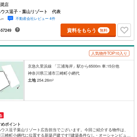
不動産仲介を通じて、皆さまが理想とする暮らしを実現するお手伝いをし
奨店
ます。住まい選びは、単に「家を買う・借りる」ことではなく、「どんな
)
鶴見線
(
10
)
ハウス逗子・葉山リゾート 代表
を送りたいか」を考える大切なプロセスです。逗子・葉山には、海を望む
不動産会社レビュー 4件
-.--
て、緑豊かな住宅街、趣のある古民家など、さまざまな魅力的な物件があ
3
)
根岸線
(
55
)
す。地域の雰囲気や暮らし方、コミュニティの魅力まで、リアルな情報を
資料をもらう
-57249
無料
えしながら、お客様一人ひとりに最適なご提案をいたします。「週末だけ
8
)
中央本線（JR東日本）
(
441
)
海のそばで過ごしたい」「将来的に移住を考えている」「理想の住まいを
けたい」-- そんな思いをお持ちの方は、ぜひ私たちにご相談ください。逗
80
)
八高線
(
322
)
葉山の魅力を知り尽くしたプロとして、皆さまの新しい暮らしの第一歩を
人気物件TOP10入り
でサポートいたします。どうぞお気軽にお問い合わせください。
8
)
大糸線（JR東日本）
(
10
)
京急久里浜線 「三浦海岸」駅から6500m 車:15分他
各駅停車）
(
71
)
埼京線
(
100
)
神奈川県三浦市三崎町小網代
)
東海道本線（JR東海）
(
700
)
土地
254.26m
2
9
)
飯田線
(
280
)
)
高山本線（JR東海）
(
41
)
JR東海）
(
63
)
紀勢本線（JR東海）
(
10
)
る
博多南線
(
18
)
すめポイント
ハウス逗子葉山リゾート広告担当でございます。今回ご紹介する物件は、
R西日本）
(
1
)
北陸本線
(
32
)
市三崎町小綱代に位置する新築戸建です!!建築条件なし・オーシャンビュ