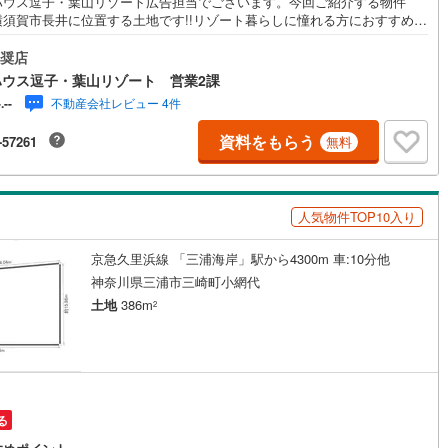
ハウス逗子・葉山リゾート広告担当でございます。今回ご紹介する物件
横須賀市長井に位置する土地です!!リゾート暮らしに憧れる方におすすめの
9
)
宮崎空港線
(
4
)
となっております 《東宝ハウス逗子・葉山リゾート》私たちは、この地域
化した不動産仲介を通じて、皆さまが理想とする暮らしを実現するお手伝
奨店
線
(
248
)
上越新幹線
(
75
)
しています。住まい選びは、単に「家を買う・借りる」ことではなく、
ハウス逗子・葉山リゾート 営業2課
んな人生を送りたいか」を考える大切なプロセスです。逗子・葉山には、
線
(
86
)
北陸新幹線
(
164
)
不動産会社レビュー 4件
-.--
望む戸建て、緑豊かな住宅街、趣のある古民家など、さまざまな魅力的な
があります。地域の雰囲気や暮らし方、コミュニティの魅力まで、リアル
線
(
125
)
北陸新幹線（JR西日本）
(
8
)
資料をもらう
-57261
無料
報をお伝えしながら、お客様一人ひとりに最適なご提案をいたします。
末だけでも海のそばで過ごしたい」「将来的に移住を考えている」「理想
幹線
(
1
)
まいを見つけたい」-- そんな思いをお持ちの方は、ぜひ私たちにご相談く
い。逗子・葉山の魅力を知り尽くしたプロとして、皆さまの新しい暮らし
人気物件TOP10入り
一歩を全力でサポートいたします。どうぞお気軽にお問い合わせくださ
地下鉄南北線
(
11
)
札幌市営地下鉄東西線
(
11
)
下鉄南北線
(
208
)
仙台市地下鉄東西線
(
68
)
京急久里浜線 「三浦海岸」駅から4300m 車:10分他
神奈川県三浦市三崎町小網代
ロ丸ノ内線
(
22
)
東京メトロ丸ノ内方南支線
(
9
)
土地
386m
2
ロ東西線
(
24
)
東京メトロ千代田線
(
27
)
ロ半蔵門線
(
8
)
東京メトロ南北線
(
24
)
線
(
14
)
都営三田線
(
28
)
る
戸線
(
21
)
横浜市営地下鉄ブルーライン
(
135
)