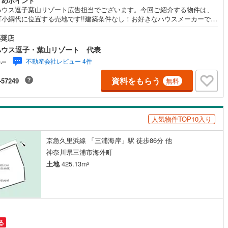
すめポイント
ハウス逗子葉山リゾート広告担当でございます。今回ご紹介する物件は、
町小綱代に位置する売地です!!建築条件なし！お好きなハウスメーカーで理
営地下鉄東山線
(
110
)
名古屋市営地下鉄名城線
(
90
)
住まいを実現できます。《東宝ハウス逗子葉山リゾート》私たちは、この
に特化した不動産仲介を通じて、皆さまが理想とする暮らしを実現するお
奨店
いをしています。住まい選びは、単に「家を買う・借りる」ことではな
営地下鉄桜通線
(
68
)
名古屋市営地下鉄上飯田線
(
9
)
ハウス逗子・葉山リゾート 代表
「どんな人生を送りたいか」を考える大切なプロセスです。逗子・葉山に
不動産会社レビュー 4件
-.--
海を望む戸建て、緑豊かな住宅街、趣のある古民家など、さまざまな魅力
地下鉄烏丸線
(
59
)
京都市営地下鉄東西線
(
40
)
物件があります。地域の雰囲気や暮らし方、コミュニティの魅力まで、リ
資料をもらう
-57249
無料
な情報をお伝えしながら、お客様一人ひとりに最適なご提案をいたしま
tro今里筋線
(
1
)
OsakaMetro御堂筋線
(
12
)
「週末だけでも海のそばで過ごしたい」「将来的に移住を考えている」
想の住まいを見つけたい」-- そんな思いをお持ちの方は、ぜひ私たちにご
tro四つ橋線
(
1
)
OsakaMetro中央線
(
5
)
ください。逗子・葉山の魅力を知り尽くしたプロとして、皆さまの新しい
人気物件TOP10入り
しの第一歩を全力でサポートいたします。どうぞお気軽にお問い合わせく
tro堺筋線
(
3
)
神戸市営地下鉄西神・山手線
(
11
)
い。
京急久里浜線 「三浦海岸」駅 徒歩86分 他
下鉄空港線
(
37
)
福岡市地下鉄箱崎線
(
5
)
神奈川県三浦市海外町
土地
425.13m
2
2
)
函館市電
(
0
)
りび鉄道
(
0
)
わたらせ渓谷鐵道
(
19
)
行
(
39
)
会津鉄道
(
4
)
る
縦貫鉄道
(
0
)
しなの鉄道北しなの線
(
4
)