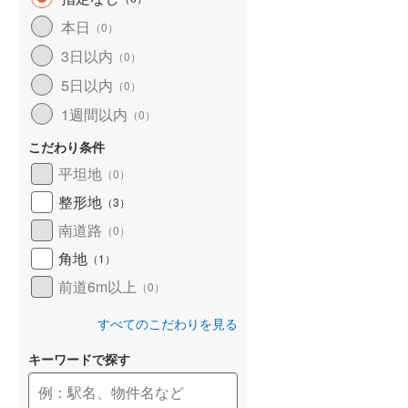
和歌山線
(
135
)
本日
（
0
）
3日以内
東西線
(
2
)
（
0
）
5日以内
（
0
）
予讃線
(
25
)
1週間以内
（
0
）
高徳線
(
18
)
こだわり条件
牟岐線
(
8
)
平坦地
（
0
）
山陽本線（JR九州）
(
5
)
整形地
（
3
）
篠栗線
(
41
)
南道路
（
0
）
角地
指宿枕崎線
(
176
)
（
1
）
前道6m以上
（
0
）
筑肥線
(
28
)
すべてのこだわりを見る
久大本線
(
54
)
キーワードで探す
日田彦山線
(
15
)
筑豊本線
(
41
)