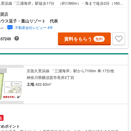
里浜線「三浦海岸」駅徒歩17分 （約1360m）・海まで徒歩2分（160
)
片町線
(
32
)
、オンもオフも充実する閑静な住宅地です。《東宝ハウス逗子葉山リゾー
私たちは、この地域に特化した不動産仲介を通じて、皆さまが理想とする
奨店
)
関西空港線
(
2
)
しを実現するお手伝いをしています。住まい選びは、単に「家を買う・借
ハウス逗子・葉山リゾート 代表
」ことではなく、「どんな人生を送りたいか」を考える大切なプロセスで
不動産会社レビュー 4件
-.--
東線
(
3
)
本四備讃線
(
7
)
湘南には、海を望む戸建て、緑豊かな住宅街、趣のある古民家など、さま
な魅力的な物件があります。地域の雰囲気や暮らし方、コミュニティの魅
資料をもらう
-57249
無料
予土線
(
0
)
で、リアルな情報をお伝えしながら、お客様一人ひとりに最適なご提案を
します。「週末だけでも海のそばで過ごしたい」「将来的に移住を考えて
徳島線
(
5
)
」「理想の住まいを見つけたい」-- そんな思いをお持ちの方は、ぜひ私た
ご相談ください。湘南の魅力を知り尽くしたプロとして、皆さまの新しい
しの第一歩を全力でサポートいたします。どうぞお気軽にお問い合わせく
)
土讃線
(
9
)
い。
京急久里浜線 「三浦海岸」駅から7100m 車:17分他
線
(
413
)
香椎線
(
54
)
神奈川県横須賀市長井2丁目
)
肥薩線
(
3
)
土地
422.63m
2
18
)
唐津線
(
1
)
2
)
大村線
(
1
)
61
)
日豊本線
(
266
)
る
)
吉都線
(
10
)
すめポイント