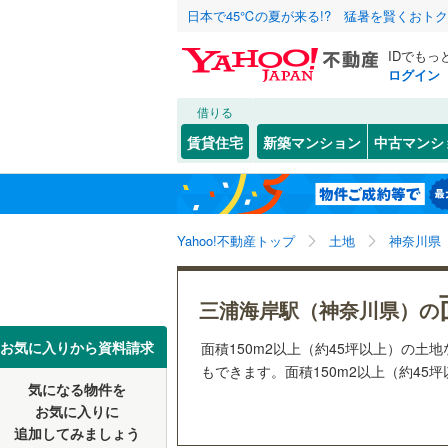
日本で45℃の夏が来る!? 猛暑を賢くおト
IDでもっ
ログイン
借りる
北海道
JR
北海道
函館本線
(
こだわり条件
配置、向き、
賃貸住宅
新築マンション
中古マンシ
石勝線
(
0
)
前道6m
東北
青森
根室本線
(
堀ノ内
(
3
)
(
4
平坦地
（
(
3
)
関東
東京
石北本線
(
Yahoo!不動産トップ
土地
神奈川県
販売、価格、
常磐線
(
47
信越・北陸
新潟
更地渡し
三浦海岸駅（神奈川県）の
高崎線
(
21
東海
愛知
お気に入りから資料請求
面積150m2以上（約45坪以上）の
立地
両毛線
(
25
もできます。面積150m2以上（約45
烏山線
(
76
気になる物件を
最寄りの
近畿
大阪
お気に入りに
石巻線
(
40
追加してみましょう
オンライン対