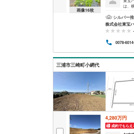
東宝
は、
後藤寺線
(
画像
16
枚
物件
に特
シルバー推
東北新幹
いを
株式会社東宝
「ど
秋田新幹
海を
物件
山陽新幹
0078-6014
な情
「週
西九州新
の住
ださ
三浦市三崎町小網代
の第
地下鉄
札幌市営
い。
仙台市地
東京メト
東京メト
東京メト
4,280万円
都営浅草
成約でもらえ
都営大江