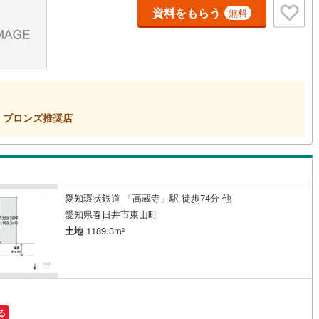
資料をもらう
無料
道
(
11
)
北越急行ほくほく線
(
0
)
て銀河鉄道
(
6
)
青い森鉄道
(
6
)
弘南線
(
0
)
弘南鉄道大鰐線
(
0
)
鉄道鳥海山ろく線
(
1
)
福島交通飯坂線
(
33
)
ブロンズ推奨店
長野線
(
4
)
上田電鉄別所線
(
3
)
イトレール
(
81
)
関東鉄道竜ケ崎線
(
7
)
鉄道大洗鹿島線
(
125
)
ひたちなか海浜鉄道湊線
(
9
)
愛知環状鉄道 「高蔵寺」駅 徒歩74分 他
愛知県春日井市東山町
57
)
千葉都市モノレール
(
78
)
土地
1189.3m
2
鉄道上毛線
(
79
)
秩父鉄道
(
55
)
線
(
12
)
つくばエクスプレス
(
69
)
139
)
京成押上線
(
4
)
る