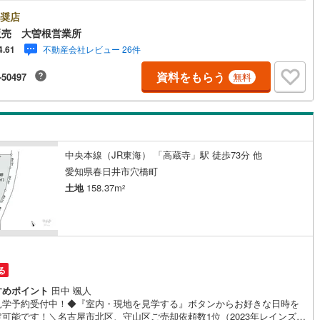
/名古屋市北区、守山区の直接のご売却依頼を数多くいただいている不動産
会社です。ネット上で分かる立地環境はもちろん、過去にお任せいただい
奨店
5
)
七尾線
(
2
)
客様に現地の生の声をもとに住戸環境を提案致します。＼平日のお住まい
販売 大曽根営業所
の方へ/弊社では平日にご内覧・契約など平日にお住まい探しをされるお客
高山本線（JR西日本）
(
1
)
不動産会社レビュー 26件
4.61
サービスをご用意しています。＼お仕事で忙しい方へ/午前10時から午後7
で”毎日”営業しています。事前にご予約頂きましたら営業時間外でのご内覧
JR西日本）
(
81
)
湖西線
(
158
)
資料をもらう
-50497
無料
対応いたします。＼本物件の他にも気になる物件がある方へ/不動産業者間
動産情報が共有されているので、名古屋市全域や、その他隣接エリアでも
福知山線
(
108
)
覧が可能です！ 【大曽根営業所】○地下鉄名城線、JR中央線「大曽根」駅
1分○お子様が遊べるキッズスペースあり○定休日ございません
44
)
播但線
(
103
)
)
津山線
(
15
)
中央本線（JR東海） 「高蔵寺」駅 徒歩73分 他
愛知県春日井市穴橋町
)
伯備線
(
27
)
土地
158.37m
2
)
呉線
(
67
)
)
山口線
(
3
)
2
)
美祢線
(
0
)
る
因美線
(
13
)
すめポイント
田中 颯人
見学予約受付中！◆『室内・現地を見学する』ボタンからお好きな日時を
草津線
(
52
)
定可能です！＼名古屋市北区、守山区ご売却依頼数1位（2023年レインズ調