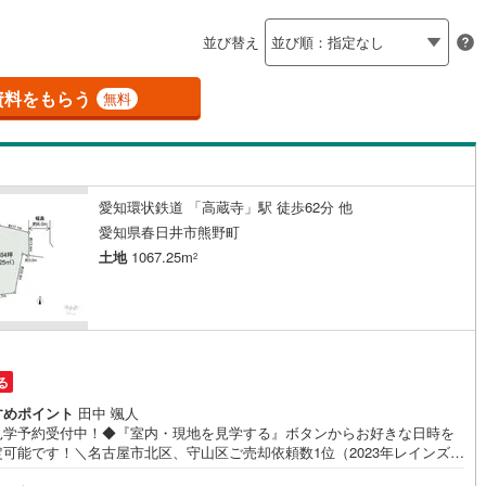
島根
岡山
広島
山口
釜石線
(
0
)
応
)
(
4
)
並び替え
花輪線
(
1
)
ン内見(相談)可
香川
（
51
）
愛媛
IT重説可
高知
（
32
）
保存した条件を見る
磐越東線
(
37
)
資料をもらう
無料
佐賀
長崎
熊本
大分
ン対応とは？
陸羽東線
(
21
)
)
(
4
)
(
9
)
(
12
)
(
11
)
(
7
)
(
10
)
54
)
米坂線
(
0
)
愛知環状鉄道 「高蔵寺」駅 徒歩62分 他
五能線
(
0
)
この条件で検索する
この条件で検索する
この条件で検索する
この条件で検索する
この条件で検索する
この条件で検索する
市区町村以下を選択
市区町村を選択す
駅を選択する
愛知県春日井市熊野町
)
(
0
)
(
0
)
(
1
)
(
2
)
(
4
)
(
18
)
5
)
白新線
(
4
)
土地
1067.25m
2
越後線
(
12
)
ライン（宇都宮～逗子）
湘南新宿ライン（前橋～小田原）
円
(
401
)
る
2
)
内房線
(
442
)
すめポイント
田中 颯人
見学予約受付中！◆『室内・現地を見学する』ボタンからお好きな日時を
0
)
鹿島線
(
4
)
定可能です！＼名古屋市北区、守山区ご売却依頼数1位（2023年レインズ調
/名古屋市北区、守山区の直接のご売却依頼を数多くいただいている不動産
8
)
東海道本線
(
218
)