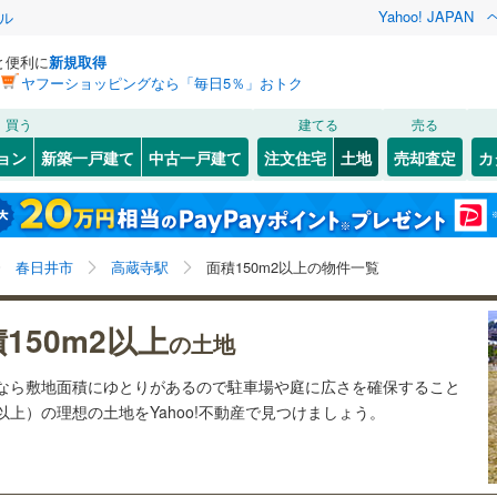
Yahoo! JAPAN
ル
と便利に
新規取得
ヤフーショッピングなら「毎日5％」おトク
検索条件を保存しました
買う
建てる
売る
25
)
札沼線
(
6
)
建ち方、日当たり
ョン
新築一戸建て
中古一戸建て
注文住宅
土地
売却査定
カ
この検索条件の新着物件通知は、
マイページ
から設定できます。
室蘭本線
(
6
)
以上
（
46
）
角地
（
4
）
岩手
宮城
秋田
山形
17
)
富良野線
(
0
)
宮ノ越
)
(
0
)
(
0
)
(
0
)
(
0
)
(
0
)
23
）
整形地
（
31
）
(
0
)
高蔵寺駅、価格未定を含む、建築条件付き土地を含む、
神奈川
埼玉
千葉
茨城
1
)
釧網本線
(
0
)
春日井市
高蔵寺駅
面積150m2以上の物件一覧
土地150
m
以上
2
契約、入居関連など
0
)
水郡線
(
129
)
長野
富山
石川
福井
150m2以上
（
9
）
第一種低層住居専用地域
の土地
)
(
0
)
(
0
)
(
0
)
(
1
)
(
0
)
(
4
)
4
)
上越線
(
43
)
（
35
）
閉じる
閉じる
お気に入りリストを見る
お気に入りリストを見る
閉じる
閉じる
岐阜
静岡
三重
土地なら敷地面積にゆとりがあるので駐車場や庭に広さを確保すること
検索条件を保存する
1
)
水戸線
(
45
)
坪以上）の理想の土地をYahoo!不動産で見つけましょう。
)
仙山線
(
146
)
マイページ
)
(
38
)
(
3
)
(
8
)
(
82
)
(
49
)
(
51
)
兵庫
京都
滋賀
奈良
駅が始発駅
（
14
）
海まで2km以内
（
0
）
)
気仙沼線
(
3
)