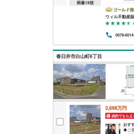
画像
18
枚
べ）
桜井線
(
46
仲介
ゴールド推
たお
ウィル不動産
阪和線
(
67
探し
様に
おおさか
時ま
0078-6014
もご
内子線
(
0
)
で不
ご内
鳴門線
(
2
)
徒歩
春日井市白山町6丁目
土讃線
(
62
鹿児島本
三角線
(
10
長崎本線
(
佐世保線
(
2,698万円
成約でもらえ
豊肥本線
(
おす
日南線
(
19
◆ご