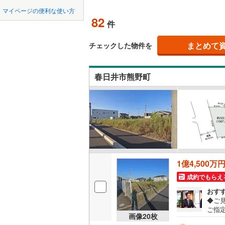
中国
鳥取
北上線
(
1
)
オンライン対
マイページの便利な使い方
(
4
)
(
2
)
(
4
82
件
山田線
(
5
)
四国
徳島
オンライ
大湊線
(
0
)
まとめて
チェックした物件を
九州・沖縄
福岡
オンライ
只見線
(
3
)
(
9
)
(
1
)
(
0
春日井市熊野町
奥羽本線
(
男鹿線
(
1
)
0
0
0
0
0
0
該当物件
該当物件
該当物件
該当物件
該当物件
該当物件
件
件
件
件
件
件
(
0
)
(
17
)
(
4
羽越本線
(
飯山線
(
0
)
湘南新宿
1億4,500万
(
475
)
成約でもらえ
外房線
(
53
おす
◆ご
成田線
(
11
ご指
画像
20
枚
べ）
東金線
(
17