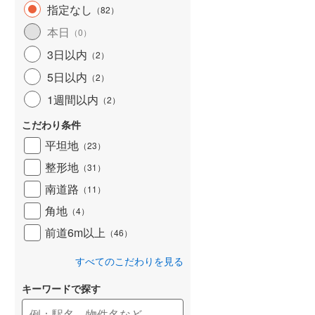
指定なし
（
82
）
和歌山線
(
135
)
本日
（
0
）
東西線
(
2
)
3日以内
（
2
）
予讃線
(
25
)
5日以内
（
2
）
高徳線
(
18
)
1週間以内
（
2
）
牟岐線
(
8
)
こだわり条件
平坦地
（
23
）
山陽本線（JR九州）
(
5
)
整形地
（
31
）
篠栗線
(
41
)
南道路
（
11
）
指宿枕崎線
(
177
)
角地
（
4
）
筑肥線
(
28
)
前道6m以上
（
46
）
久大本線
(
55
)
すべてのこだわりを見る
日田彦山線
(
16
)
キーワードで探す
筑豊本線
(
41
)