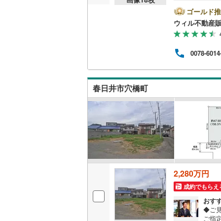
べ）
仲介
ゴールド推
越美北線
(
たお
ウィル不動産
探し
氷見線
(
2
)
様に
時ま
紀勢本線（
0078-6014
もご
で不
桜島線
(
0
)
ご内
徒歩
加古川線
(
春日井市穴橋町
赤穂線
(
36
宇野線
(
25
福塩線
(
62
岩徳線
(
21
2,280万円
小野田線
(
成約でもらえ
舞鶴線
(
1
)
おす
◆ご
木次線
(
1
)
ご指