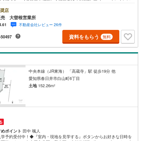
/名古屋市北区、守山区の直接のご売却依頼を数多くいただいている不動産
)
片町線
(
32
)
会社です。ネット上で分かる立地環境はもちろん、過去にお任せいただい
奨店
客様に現地の生の声をもとに住戸環境を提案致します。＼平日のお住まい
販売 大曽根営業所
)
関西空港線
(
2
)
の方へ/弊社では平日にご内覧・契約など平日にお住まい探しをされるお客
不動産会社レビュー 26件
4.61
サービスをご用意しています。＼お仕事で忙しい方へ/午前10時から午後7
東線
(
4
)
本四備讃線
(
7
)
で”毎日”営業しています。事前にご予約頂きましたら営業時間外でのご内覧
資料をもらう
-50497
無料
対応いたします。＼本物件の他にも気になる物件がある方へ/不動産業者間
予土線
(
0
)
動産情報が共有されているので、名古屋市全域や、その他隣接エリアでも
覧が可能です！ 【大曽根営業所】○地下鉄名城線、JR中央線「大曽根」駅
徳島線
(
5
)
1分○お子様が遊べるキッズスペースあり○定休日ございません
)
土讃線
(
9
)
中央本線（JR東海） 「高蔵寺」駅 徒歩19分 他
線
(
412
)
香椎線
(
56
)
愛知県春日井市白山町6丁目
土地
152.26m
2
)
肥薩線
(
3
)
13
)
唐津線
(
1
)
1
)
大村線
(
1
)
る
60
)
日豊本線
(
270
)
すめポイント
田中 颯人
)
吉都線
(
10
)
見学予約受付中！◆『室内・現地を見学する』ボタンからお好きな日時を