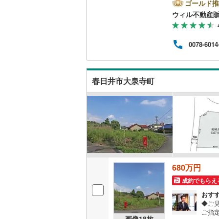
仲介
ゴールド推
たお
ウィル不動産
南武線
(
26
探し
様に
横浜線
(
38
時ま
0078-6014
もご
相模線
(
22
で不
ご内
五日市線
(
徒歩
春日井市大泉寺町
篠ノ井線
(
常磐線（
伊東線
(
45
身延線
(
15
武豊線
(
34
680万円
関西本線（
成約でもらえ
おす
参宮線
(
3
)
◆ご
ご指
大糸線（J
画像
18
枚