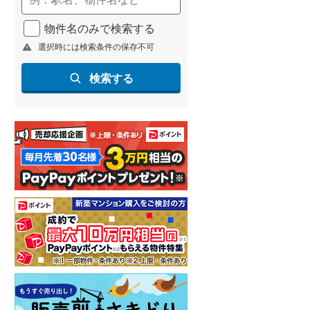
北海道新幹線
(
2
)
物件名のみで検索する
山形新幹線
(
159
)
選択時には検索条件の保存不可
東海道新幹線
(
276
)
検索する
九州新幹線
(
97
)
札幌市営地下鉄東豊線
(
9
)
東京メトロ銀座線
(
9
)
東京メトロ日比谷線
(
13
)
東京メトロ有楽町線
(
15
)
東京メトロ副都心線
(
20
)
都営新宿線
(
20
)
横浜市営地下鉄グリーンライン