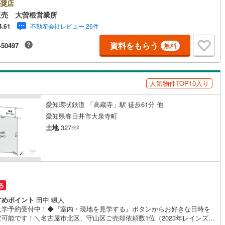
会社です。ネット上で分かる立地環境はもちろん、過去にお任せいただい
奨店
客様に現地の生の声をもとに住戸環境を提案致します。＼平日のお住まい
販売 大曽根営業所
)
鶴見線
(
11
)
の方へ/弊社では平日にご内覧・契約など平日にお住まい探しをされるお客
不動産会社レビュー 26件
4.61
サービスをご用意しています。＼お仕事で忙しい方へ/午前10時から午後7
6
)
根岸線
(
57
)
で”毎日”営業しています。事前にご予約頂きましたら営業時間外でのご内覧
資料をもらう
-50497
無料
対応いたします。＼本物件の他にも気になる物件がある方へ/不動産業者間
7
)
中央本線（JR東日本）
(
445
)
動産情報が共有されているので、名古屋市全域や、その他隣接エリアでも
覧が可能です！ 【大曽根営業所】○地下鉄名城線、JR中央線「大曽根」駅
81
)
八高線
(
323
)
1分○お子様が遊べるキッズスペースあり○定休日ございません
人気物件TOP10入り
8
)
大糸線（JR東日本）
(
10
)
愛知環状鉄道 「高蔵寺」駅 徒歩61分 他
各駅停車）
(
69
)
埼京線
(
101
)
愛知県春日井市大泉寺町
土地
327m
)
東海道本線（JR東海）
(
702
)
2
2
)
飯田線
(
276
)
)
高山本線（JR東海）
(
41
)
JR東海）
(
63
)
紀勢本線（JR東海）
(
10
)
る
すめポイント
田中 颯人
博多南線
(
18
)
見学予約受付中！◆『室内・現地を見学する』ボタンからお好きな日時を
定可能です！＼名古屋市北区、守山区ご売却依頼数1位（2023年レインズ調
R西日本）
(
1
)
北陸本線
(
32
)