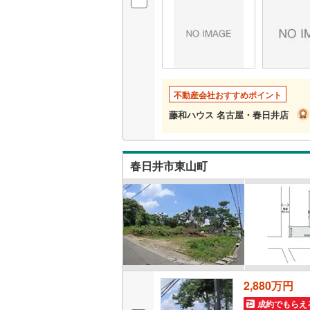
いすみ鉄
IGRいわ
弘南鉄道
不動産会社おすすめポイント
由利高原
藤和ハウス 名古屋・春日井店
長野電鉄
宇都宮ラ
春日井市東山町
鹿島臨海
小湊鐵道
(
上毛電気
流鉄流山
2,880万円
京成本線
(
成約でもらえ