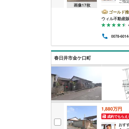
ご指
画像
17
枚
後藤寺線
(
べ）
仲介
ゴールド推
東北新幹
たお
ウィル不動産
探し
様に
秋田新幹
時ま
0078-6014
もご
山陽新幹
で不
ご内
西九州新
徒歩
春日井市金ケ口町
地下鉄
札幌市営
仙台市地
東京メト
東京メト
東京メト
1,880万円
成約でもらえ
都営浅草
おす
都営大江