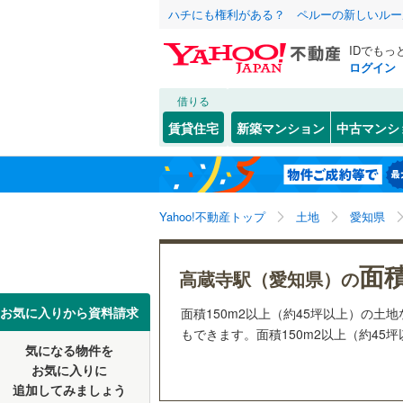
ハチにも権利がある？ ペルーの新しいルー
IDでもっ
ログイン
借りる
北海道
JR
北海道
函館本線
(
こだわり条件
配置、向き、
賃貸住宅
新築マンション
中古マンシ
石勝線
(
0
)
前道6m
東北
青森
根室本線
(
(
0
)
(
0
)
(
0
平坦地
（
関東
東京
石北本線
(
Yahoo!不動産トップ
土地
愛知県
販売、価格、
常磐線
(
48
信越・北陸
新潟
面積
更地渡し
高蔵寺駅（愛知県）の
(
0
)
(
0
)
(
0
高崎線
(
21
東海
愛知
お気に入りから資料請求
面積150m2以上（約45坪以上）の
両毛線
(
25
もできます。面積150m2以上（約45
立地
烏山線
(
75
気になる物件を
(
0
)
(
10
)
(
9
近畿
大阪
お気に入りに
最寄りの
石巻線
(
40
追加してみましょう