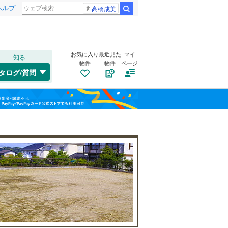
ヘルプ
高橋成美
検索
お気に入り
最近見た
マイ
知る
物件
物件
ページ
千歳線
(
8
)
タログ/質問
日高本線
(
0
)
南道路
（
11
）
福島
宗谷本線
(
0
)
(
13
)
(
0
)
(
0
)
古家あり
（
11
）
栃木
群馬
山梨
東北本線
(
744
)
川越線
(
126
)
(
1
)
(
4
)
(
0
)
吾妻線
(
29
)
日光線
(
106
)
仙石線
(
149
)
(
36
)
(
2
)
(
5
)
和歌山
小学校まで1km以内
（
37
）
大船渡線
(
1
)