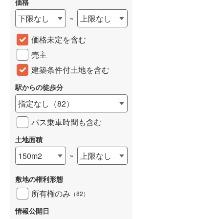
価格
城端線
(
0
)
下限なし
上限なし
~
関西本線（JR西日本）
(
184
)
価格未定を含む
大阪環状線
(
5
)
売主
山陽本線（JR西日本）
(
327
)
建築条件付土地を含む
姫新線
(
105
)
駅からの徒歩分
指定なし
（
82
）
吉備線
(
20
)
バス乗車時間も含む
芸備線
(
37
)
土地面積
可部線
(
42
)
150m2
上限なし
~
宇部線
(
2
)
山陰本線
(
155
)
敷地の権利形態
所有権のみ
（
82
）
境線
(
10
)
情報公開日
奈良線
(
64
)