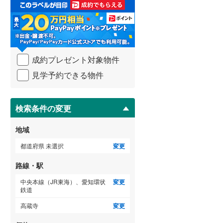
取
る
武蔵野線
(
233
)
・
条
横須賀線
(
133
)
件
を
青梅線
(
93
)
成約プレゼント対象物件
マ
イ
小海線
(
34
)
見学予約できる物件
ペ
ー
京浜東北線
(
213
)
ジ
に
検索条件の変更
総武線
(
139
)
保
存
御殿場線
(
76
)
地域
す
る
中央本線（JR東海）
(
245
)
都道府県 未選択
変更
太多線
(
69
)
路線・駅
名松線
(
3
)
中央本線（JR東海）、愛知環状
変更
鉄道
東海道本線（JR西日本）
(
202
)
高蔵寺
変更
小浜線
(
5
)