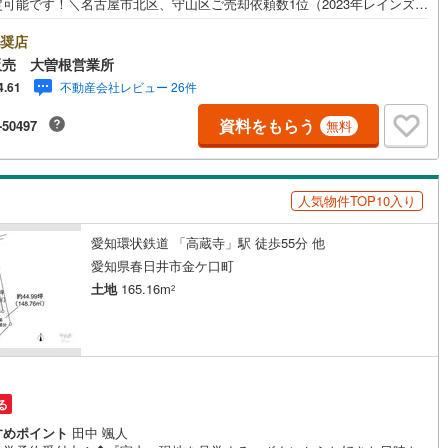
定可能です！＼名古屋市北区、守山区ご売却依頼数1位（2023年レインズ調
9
)
宮崎空港線
(
4
)
/名古屋市北区、守山区の直接のご売却依頼を数多くいただいている不動産
会社です。ネット上で分かる立地環境はもちろん、過去にお任せいただい
奨店
線
(
250
)
上越新幹線
(
74
)
客様に現地の生の声をもとに住戸環境を提案致します。＼平日のお住まい
販売 大曽根営業所
の方へ/弊社では平日にご内覧・契約など平日にお住まい探しをされるお客
不動産会社レビュー 26件
4.61
サービスをご用意しています。＼お仕事で忙しい方へ/午前10時から午後7
線
(
87
)
北陸新幹線
(
164
)
で”毎日”営業しています。事前にご予約頂きましたら営業時間外でのご内覧
資料をもらう
-50497
無料
対応いたします。＼本物件の他にも気になる物件がある方へ/不動産業者間
線
(
125
)
北陸新幹線（JR西日本）
(
8
)
動産情報が共有されているので、名古屋市全域や、その他隣接エリアでも
覧が可能です！ 【大曽根営業所】○地下鉄名城線、JR中央線「大曽根」駅
幹線
(
1
)
1分○お子様が遊べるキッズスペースあり○定休日ございません
人気物件TOP10入り
地下鉄南北線
(
11
)
札幌市営地下鉄東西線
(
11
)
愛知環状鉄道 「高蔵寺」駅 徒歩55分 他
下鉄南北線
(
208
)
仙台市地下鉄東西線
(
67
)
愛知県春日井市金ケ口町
土地
165.16m
2
ロ丸ノ内線
(
22
)
東京メトロ丸ノ内方南支線
(
9
)
ロ東西線
(
25
)
東京メトロ千代田線
(
28
)
ロ半蔵門線
(
10
)
東京メトロ南北線
(
23
)
る
線
(
14
)
都営三田線
(
26
)
すめポイント
田中 颯人
戸線
(
20
)
横浜市営地下鉄ブルーライン
(
136
)