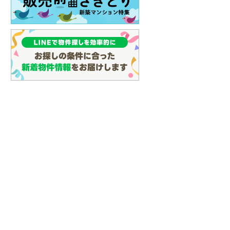
(
59
)
名古屋市営地下鉄鶴舞線
(
70
)
名古屋市営地下鉄名港線
(
18
)
OsakaMetro長堀鶴見緑地線
(
2
)
OsakaMetro谷町線
(
12
)
OsakaMetro千日前線
(
3
)
神戸市営地下鉄海岸線
(
1
)
福岡市地下鉄七隈線
(
77
)
函館市電宝来・谷地頭線
(
0
)
真岡鐵道
(
10
)
山形鉄道フラワー長井線
(
0
)
えちごトキめき鉄道妙高はねうまラ