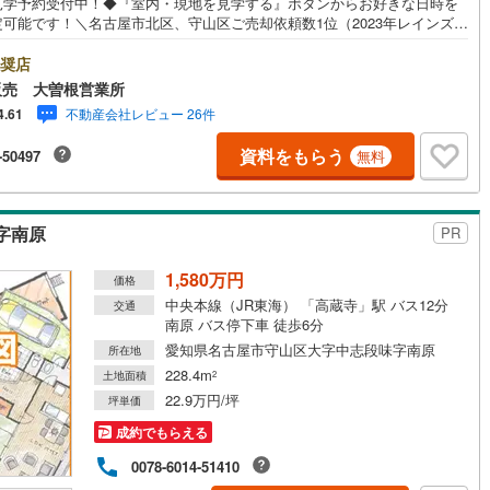
見学予約受付中！◆『室内・現地を見学する』ボタンからお好きな日時を
定可能です！＼名古屋市北区、守山区ご売却依頼数1位（2023年レインズ調
/名古屋市北区、守山区の直接のご売却依頼を数多くいただいている不動産
営地下鉄東山線
(
108
)
名古屋市営地下鉄名城線
(
90
)
会社です。ネット上で分かる立地環境はもちろん、過去にお任せいただい
奨店
客様に現地の生の声をもとに住戸環境を提案致します。＼平日のお住まい
販売 大曽根営業所
営地下鉄桜通線
(
68
)
名古屋市営地下鉄上飯田線
(
9
)
の方へ/弊社では平日にご内覧・契約など平日にお住まい探しをされるお客
不動産会社レビュー 26件
4.61
サービスをご用意しています。＼お仕事で忙しい方へ/午前10時から午後7
地下鉄烏丸線
(
60
)
京都市営地下鉄東西線
(
40
)
で”毎日”営業しています。事前にご予約頂きましたら営業時間外でのご内覧
資料をもらう
-50497
無料
対応いたします。＼本物件の他にも気になる物件がある方へ/不動産業者間
動産情報が共有されているので、名古屋市全域や、その他隣接エリアでも
tro今里筋線
(
1
)
OsakaMetro御堂筋線
(
12
)
覧が可能です！ 【大曽根営業所】○地下鉄名城線、JR中央線「大曽根」駅
1分○お子様が遊べるキッズスペースあり○定休日ございません
tro四つ橋線
(
1
)
OsakaMetro中央線
(
5
)
字南原
PR
tro堺筋線
(
2
)
神戸市営地下鉄西神・山手線
(
11
)
1,580万円
価格
下鉄空港線
(
37
)
福岡市地下鉄箱崎線
(
5
)
中央本線（JR東海） 「高蔵寺」駅 バス12分
交通
南原 バス停下車 徒歩6分
愛知県名古屋市守山区大字中志段味字南原
所在地
2
)
函館市電
(
0
)
228.4m
土地面積
2
22.9万円/坪
りび鉄道
(
0
)
わたらせ渓谷鐵道
(
17
)
坪単価
成約でもらえる
行
(
39
)
会津鉄道
(
4
)
0078-6014-51410
縦貫鉄道
(
0
)
しなの鉄道北しなの線
(
4
)