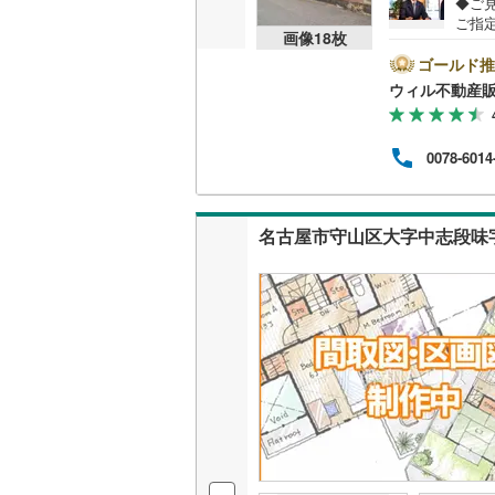
◆ご
ご指
画像
18
枚
べ）
名古屋市
仲介
ゴールド推
たお
ウィル不動産
名古屋市
探し
様に
京都市営
時ま
0078-6014
もご
で不
OsakaMe
ご内
徒歩
OsakaMe
名古屋市守山区大字中志段味
OsakaMe
福岡市地
私鉄・その他
札幌市電
(
道南いさ
阿武隈急
秋田内陸