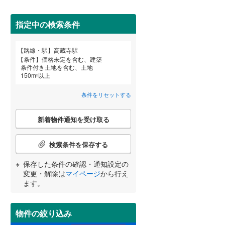
田沢湖線
(
5
)
指定中の検索条件
八戸線
(
0
)
磐越西線
(
34
)
路線・駅
高蔵寺駅
宮崎
鹿児島
沖縄
詳しく見る
条件
価格未定を含む、建築
陸羽西線
(
1
)
条件付き土地を含む、土地
(
13
)
(
2
)
(
18
)
150
m
以上
2
左沢線
(
20
)
条件をリセットする
津軽線
(
4
)
する
る
条件をリセットする
条件をリセットする
条件をリセットする
条件をリセットする
条件をリセットする
条件をリセットする
こ
(
6
)
(
82
)
信越本線
(
29
)
新着物件通知を受け取る
の
検
弥彦線
(
0
)
索
検索条件を保存する
条
総武本線
(
454
)
件
保存した条件の確認・通知設定の
で
変更・解除は
マイページ
から行え
通
ます。
京葉線
(
30
)
知
を
久留里線
(
173
)
受
物件の絞り込み
け
山手線
(
20
)