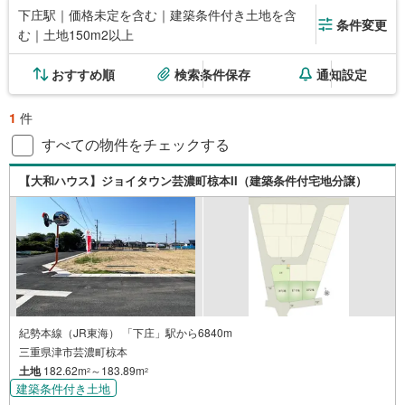
下庄駅｜価格未定を含む｜建築条件付き土地を含
条件変更
む｜土地150m2以上
おすすめ順
検索条件保存
通知設定
1
件
すべての物件をチェックする
【大和ハウス】ジョイタウン芸濃町椋本II（建築条件付宅地分譲）
紀勢本線（JR東海） 「下庄」駅から6840m
三重県津市芸濃町椋本
土地
182.62m
～183.89m
2
2
建築条件付き土地