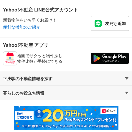
Yahoo!不動産 LINE公式アカウント
新着物件をいち早くお届け！
友だち追加
便利な機能のご紹介
Yahoo!不動産 アプリ
地図でサクッと物件探し
物件比較が手軽にできる
下庄駅の不動産情報を探す
暮らしのお役立ち情報
不動産・住宅
賃貸住宅
マンションカタログ
教えて！住まいの先生
新築マンション
中古マンション
新築一戸建て
中古一戸建て