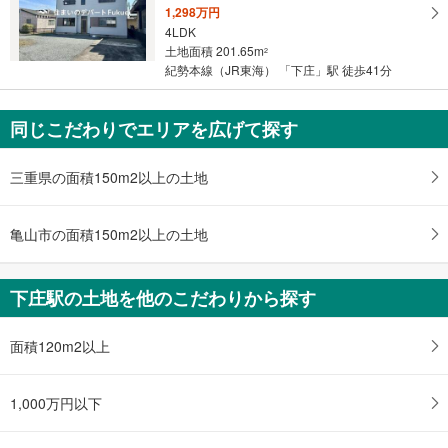
1,298万円
ペ
4LDK
ー
土地面積 201.65m
2
ジ
紀勢本線（JR東海） 「下庄」駅 徒歩41分
に
保
同じこだわりでエリアを広げて探す
存
す
る
三重県の面積150m2以上の土地
亀山市の面積150m2以上の土地
下庄駅の土地を他のこだわりから探す
面積120m2以上
1,000万円以下