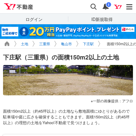
Yahoo!不動産
検索
通知
i
ログイン
ID新規取得
土地
三重県
亀山市
下庄駅
面積150m2以上
下庄駅（三重県）の面積150m2以上の土地
一部の画像提供：アフロ
面積150m2以上（約45坪以上）の土地なら敷地面積にゆとりがあるので
駐車場や庭に広さを確保することもできます。面積150m2以上（約45坪
以上）の理想の土地をYahoo!不動産で見つけましょう。