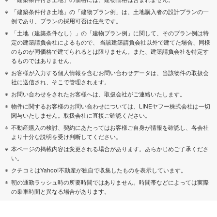
「建築条件付き土地」の「建物プラン例」は、土地購入者の設計プランの一
例であり、プランの採用可否は任意です。
「土地（建築条件なし）」の「建物プラン例」に関して、そのプラン例は特
定の建築請負会社によるもので、 当該建築請負会社以外で建てた場合、同様
のものが同価格で建てられるとは限りません。また、建築請負会社を特定す
るものではありません。
お客様が入力する個人情報を含むお問い合わせデータは、当該物件の取扱会
社に送信され、そこで管理されます。
お問い合わせをされたお客様へは、取扱会社がご連絡いたします。
物件に関するお客様のお問い合わせについては、LINEヤフー株式会社は一切
関与いたしません。取扱会社に直接ご確認ください。
不動産購入の検討、契約にあたってはお客様ご自身が情報を確認し、各会社
より十分な説明を受け判断してください。
本ページの掲載内容は変更される場合があります。あらかじめご了承くださ
い。
クチコミはYahoo!不動産が独自で収集したものを表示しています。
朝の通勤ラッシュ時の所要時間ではありません。時間帯などによっては実際
の乗車時間と異なる場合があります。