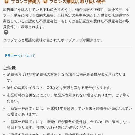
ブロンズ推奨店
ブロンズ推奨店 取り扱い物件
広告商品を購入している不動産会社のうち、物件情報の正確性、法令遵守、ヤ
フー不動産における成約実績等、当社所定の基準を満たした優良な店舗運営を
実践していると認めた不動産会社（もしくは当該認定を受けた不動産会社の取
扱物件）に表示されます。
タップすると用語の意味が書かれたポップアップが開きます。
PRマークについて
ご注意
消費税および地方消費税の対象となる場合は税込み価格が表示されていま
す。
物件の写真やイラスト、CGなどは実際と異なる場合があります。
市区町村の合併などにより、地図が表示されない場合があります。ご了承く
ださい。
「新築一戸建て」には、完成後1年を経過している未入居物件が掲載されてい
る場合があります。
「新築一戸建て」には、販売住戸が複数の物件は、全ての住戸に該当しない
項目もあります。各問い合わせ先にご確認ください。
「建築条件付き土地」の価格には、建物価格は含まれません。