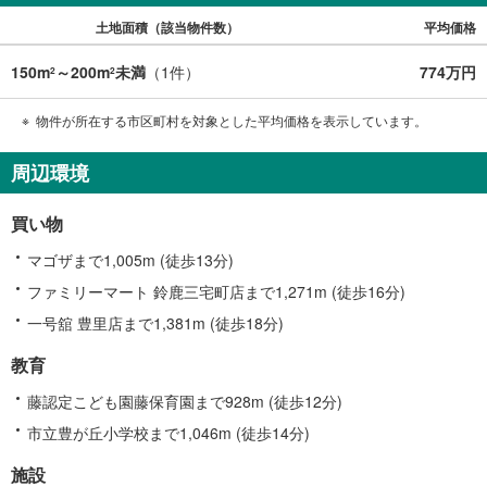
土地面積（該当物件数）
平均価格
150m
～200m
未満
（
1
件）
774万円
2
2
物件が所在する市区町村を対象とした平均価格を表示しています。
周辺環境
買い物
マゴザまで1,005m (徒歩13分)
ファミリーマート 鈴鹿三宅町店まで1,271m (徒歩16分)
一号舘 豊里店まで1,381m (徒歩18分)
教育
藤認定こども園藤保育園まで928m (徒歩12分)
市立豊が丘小学校まで1,046m (徒歩14分)
施設