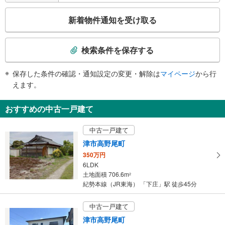
こ
新着物件通知を受け取る
の
検
索
検索条件を保存する
条
件
保存した条件の確認・通知設定の変更・解除は
マイページ
から行
で
えます。
通
知
おすすめの中古一戸建て
を
受
中古一戸建て
け
津市高野尾町
取
350万円
る
6LDK
・
土地面積 706.6m
2
条
紀勢本線（JR東海） 「下庄」駅 徒歩45分
件
を
中古一戸建て
マ
津市高野尾町
イ