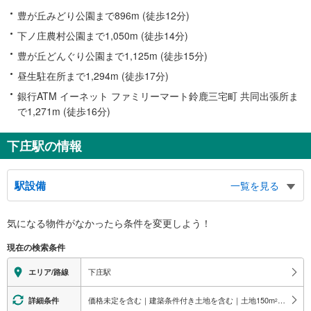
豊が丘みどり公園まで896m (徒歩12分)
下ノ庄農村公園まで1,050m (徒歩14分)
豊が丘どんぐり公園まで1,125m (徒歩15分)
昼生駐在所まで1,294m (徒歩17分)
銀行ATM イーネット ファミリーマート鈴鹿三宅町 共同出張所ま
で1,271m (徒歩16分)
下庄駅の情報
駅設備
一覧を見る
バリアフリー状況
気になる物件がなかったら
条件を変更しよう！
※段差なしでの移動経路
（○：有り △：要駅員設備 ×：無し）
現在の検索条件
地上⇔ホーム：
駅舎側のホーム：○
下庄駅
エリア/路線
駅舎と反対側のホーム：×
価格未定を含む｜建築条件付き土地を含む｜土地150
m
以上
詳細条件
2