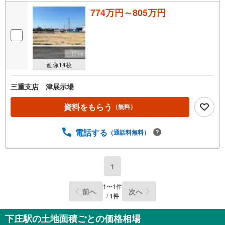
774万円～805万円
画像
14
枚
三重支店 津展示場
資料をもらう
（無料）
電話する
（通話料無料）
1
1
〜
1
件
前へ
次へ
/
1
件
下庄駅の土地面積ごとの価格相場