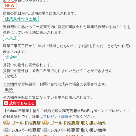
NEW
情報公開日が7日以内の場合に表示されます。
建築条件付き土地
売買契約にあたって一定期間内に特定の建設会社と建築請負契約を結ぶことを
条件にしている土地に表示されます。
未入居
建築工事完了日から1年以上経過したものの、まだ誰も住んだことがない住宅に
表示されます。
賃貸中
賃貸中の物件に表示されます。
賃貸中の物件は、原則ご自身でお住まいいただくことができません。
請求済
その物件が資料請求・お問い合わせ済みの場合に表示されます。
既読
その物件を既にご覧になっている場合に表示されます。
成約でもらえる
【Yahoo!不動産】物件ご成約で最大20万円相当PayPayポイントプレゼント！
の対象物件です。詳細は
プレゼント詳細
をご覧ください。
ゴールド推奨店
ゴールド推奨店 取り扱い物件
シルバー推奨店
シルバー推奨店 取り扱い物件