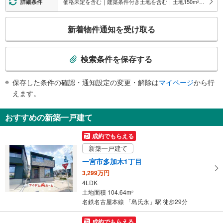
価格未定を含む｜建築条件付き土地を含む｜土地150
m
以上
詳細条件
2
その他
こ
・点字案内（券売機）
新着物件通知を受け取る
※駅員無配置駅（連絡先：名鉄一宮駅）
の
検
索
検索条件を保存する
条
件
保存した条件の確認・通知設定の変更・解除は
マイページ
から行
で
えます。
通
知
おすすめの新築一戸建て
を
受
成約でもらえる
け
新築一戸建て
取
一宮市多加木1丁目
る
3,299万円
・
4LDK
条
土地面積 104.64m
2
件
名鉄名古屋本線 「島氏永」駅 徒歩29分
を
マ
成約でもらえる