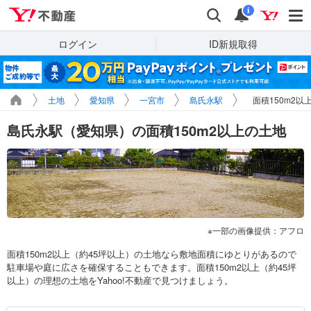
Yahoo!不動産
検索
通知
i
ログイン
ID新規取得
土地
愛知県
一宮市
島氏永駅
面積150m2以
島氏永駅（愛知県）の面積150m2以上の土地
一部の画像提供：アフロ
面積150m2以上（約45坪以上）の土地なら敷地面積にゆとりがあるので
駐車場や庭に広さを確保することもできます。面積150m2以上（約45坪
以上）の理想の土地をYahoo!不動産で見つけましょう。