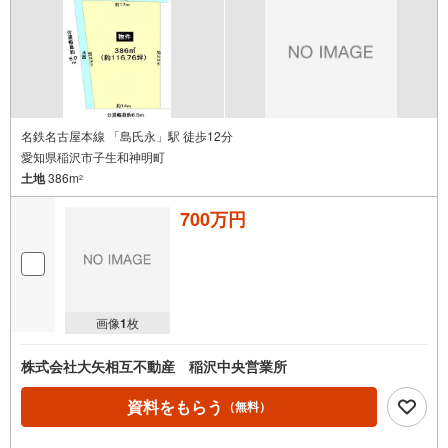
名鉄名古屋本線 「島氏永」駅 徒歩12分
愛知県稲沢市子生和神明町
土地
386m
2
700万円
画像
1
枚
株式会社大矢相互不動産 稲沢中央営業所
資料をもらう
（無料）