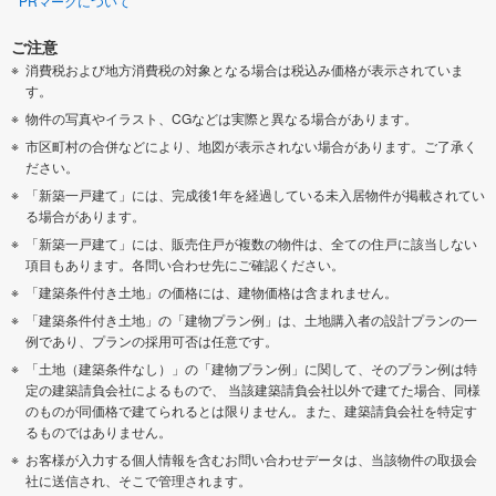
PRマークについて
ご注意
消費税および地方消費税の対象となる場合は税込み価格が表示されていま
す。
物件の写真やイラスト、CGなどは実際と異なる場合があります。
市区町村の合併などにより、地図が表示されない場合があります。ご了承く
ださい。
「新築一戸建て」には、完成後1年を経過している未入居物件が掲載されてい
る場合があります。
「新築一戸建て」には、販売住戸が複数の物件は、全ての住戸に該当しない
項目もあります。各問い合わせ先にご確認ください。
「建築条件付き土地」の価格には、建物価格は含まれません。
「建築条件付き土地」の「建物プラン例」は、土地購入者の設計プランの一
例であり、プランの採用可否は任意です。
「土地（建築条件なし）」の「建物プラン例」に関して、そのプラン例は特
定の建築請負会社によるもので、 当該建築請負会社以外で建てた場合、同様
のものが同価格で建てられるとは限りません。また、建築請負会社を特定す
るものではありません。
お客様が入力する個人情報を含むお問い合わせデータは、当該物件の取扱会
社に送信され、そこで管理されます。