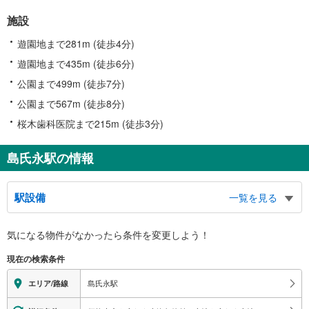
施設
遊園地まで281m (徒歩4分)
遊園地まで435m (徒歩6分)
公園まで499m (徒歩7分)
公園まで567m (徒歩8分)
桜木歯科医院まで215m (徒歩3分)
島氏永駅の情報
駅設備
一覧を見る
バリアフリー状況
気になる物件がなかったら
条件を変更しよう！
※段差なしでの移動経路
（○：有り △：要駅員設備 ×：無し）
現在の検索条件
地上⇔改札⇔ホーム：○
（※各改札⇔反対側のホームへの改札内移動：×）
島氏永駅
エリア/路線
スロープ
・各ホーム⇔各改札