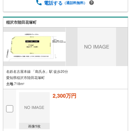
電話する
（通話料無料）
稲沢市陸田花塚町
名鉄名古屋本線 「島氏永」駅 徒歩20分
愛知県稲沢市陸田花塚町
土地
718m
2
2,300万円
画像
1
枚