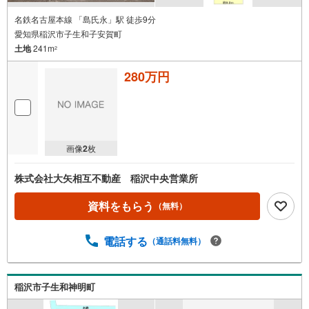
名鉄名古屋本線 「島氏永」駅 徒歩9分
愛知県稲沢市子生和子安賀町
土地
241m
2
280万円
画像
2
枚
株式会社大矢相互不動産 稲沢中央営業所
資料をもらう
（無料）
電話する
（通話料無料）
稲沢市子生和神明町