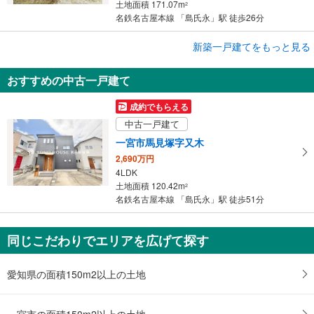
土地面積 171.07m
2
名鉄名古屋本線 「島氏永」駅 徒歩26分
成約でもらえる
新築一戸建てをもっと見る
新築一戸建て
おすすめの中古一戸建て
一宮市大和町北高井字西重田
2,490万円
成約でもらえる
3LDK＋S
中古一戸建て
土地面積 172.66m
2
名鉄名古屋本線 「島氏永」駅 徒歩26分
一宮市馬見塚字又木
2,690万円
4LDK
土地面積 120.42m
2
名鉄名古屋本線 「島氏永」駅 徒歩51分
同じこだわりでエリアを広げて探す
愛知県の面積150m2以上の土地
一宮市の面積150m2以上の土地