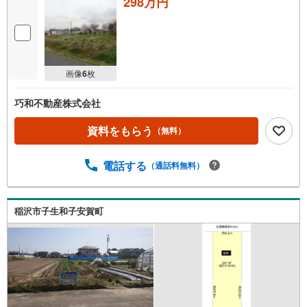
298万円
画像
6
枚
巧和不動産株式会社
資料をもらう
（無料）
電話する
（通話料無料）
稲沢市子生和子安賀町