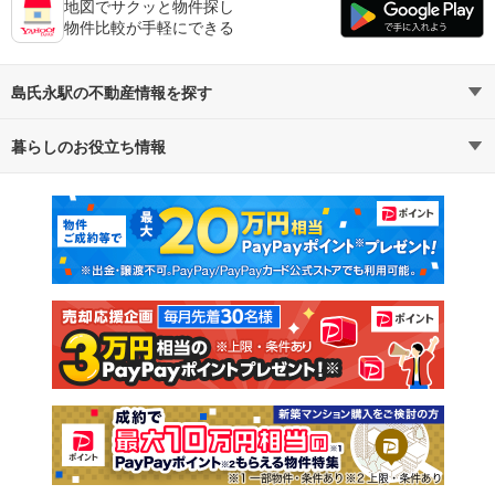
地図でサクッと物件探し
物件比較が手軽にできる
島氏永駅の不動産情報を探す
暮らしのお役立ち情報
不動産・住宅
賃貸住宅
マンションカタログ
教えて！住まいの先生
新築マンション
中古マンション
新築一戸建て
中古一戸建て
注文住宅
土地
売却査定