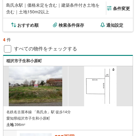
島氏永駅｜価格未定を含む｜建築条件付き土地を
条件変更
含む｜土地150m2以上
おすすめ順
検索条件保存
通知設定
4
件
すべての物件をチェックする
稲沢市子生和小原町
名鉄名古屋本線 「島氏永」駅 徒歩14分
愛知県稲沢市子生和小原町
土地
396m
2