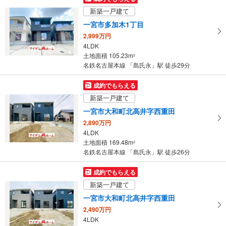
イ
新築一戸建て
ペ
一宮市多加木1丁目
ー
2,999万円
ジ
4LDK
に
土地面積 105.23m
2
保
名鉄名古屋本線 「島氏永」駅 徒歩29分
存
す
成約でもらえる
る
新築一戸建て
一宮市大和町北高井字西重田
2,890万円
4LDK
土地面積 169.48m
2
名鉄名古屋本線 「島氏永」駅 徒歩26分
成約でもらえる
新築一戸建て
一宮市大和町北高井字西重田
2,490万円
4LDK