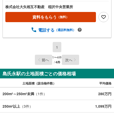
株式会社大矢相互不動産 稲沢中央営業所
資料をもらう
（無料）
電話する
（通話料無料）
1
1
〜
4
件
前へ
次へ
/
4
件
島氏永駅の土地面積ごとの価格相場
土地面積（該当物件数）
平均価格
200m
～250m
未満
（
1
件）
280万円
2
2
250m
以上
（
3
件）
1,099万円
2