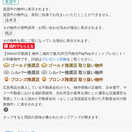
賃貸中
賃貸中の物件に表示されます。
賃貸中の物件は、原則ご自身でお住まいいただくことができません。
請求済
その物件が資料請求・お問い合わせ済みの場合に表示されます。
既読
その物件を既にご覧になっている場合に表示されます。
成約でもらえる
【Yahoo!不動産】物件ご成約で最大20万円相当PayPayポイントプレゼント！
の対象物件です。詳細は
プレゼント詳細
をご覧ください。
ゴールド推奨店
ゴールド推奨店 取り扱い物件
シルバー推奨店
シルバー推奨店 取り扱い物件
ブロンズ推奨店
ブロンズ推奨店 取り扱い物件
広告商品を購入している不動産会社のうち、物件情報の正確性、法令遵守、ヤ
フー不動産における成約実績等、当社所定の基準を満たした優良な店舗運営を
実践していると認めた不動産会社（もしくは当該認定を受けた不動産会社の取
扱物件）に表示されます。
タップすると用語の意味が書かれたポップアップが開きます。