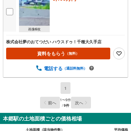
画像
6
枚
株式会社夢のおてつだい ハウスドゥ！千種大久手店
資料をもらう
（無料）
電話する
（通話料無料）
1
1
〜
9
件
前へ
次へ
/
9
件
本郷駅の土地面積ごとの価格相場
土地面積（該当物件数）
平均価格