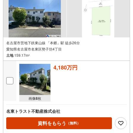
名古屋市営地下鉄東山線 「本郷」駅 徒歩26分
愛知県名古屋市名東区勢子坊4丁目
土地
159.17m
2
4,180万円
画像
8
枚
名東トラスト不動産株式会社
資料をもらう
（無料）