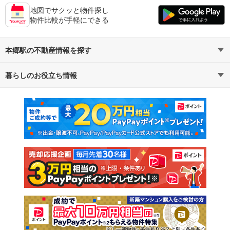
地図でサクッと物件探し
物件比較が手軽にできる
本郷駅の不動産情報を探す
暮らしのお役立ち情報
不動産・住宅
賃貸住宅
マンションカタログ
教えて！住まいの先生
新築マンション
中古マンション
新築一戸建て
中古一戸建て
注文住宅
土地
売却査定