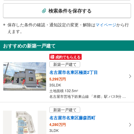
検
・２番出口
索
スロープ
検索条件を保存する
条
・東改札⇔２番出口
件
その他
保存した条件の確認・通知設定の変更・解除は
マイページ
から行
で
・ＡＥＤ
えます。
通
知
おすすめの新築一戸建て
を
受
成約でもらえる
け
新築一戸建て
取
名古屋市名東区極楽2丁目
る
5,299万円
・
3SLDK
条
土地面積 132.5m
2
件
名古屋市営地下鉄東山線 「本郷」駅 バス9分 高針台中学校 バス停下車 徒歩3分
を
マ
新築一戸建て
イ
名古屋市名東区藤森西町
ペ
4,280万円
ー
3LDK
ジ