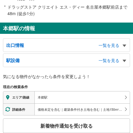
ドラッグストア クリエイト エス・ディー 名古屋本郷駅前店まで
48m (徒歩1分)
本郷駅の情報
出口情報
一覧を見る
１出口
駅設備
一覧を見る
名東区役所、名東保健所、上社郵便局、上社小学校、上社コミュニティセンタ
ー、名東土木事務所、東名ハイウェイバスのりば、本郷１・２丁目、上社２・
バリアフリー状況
３・５丁目、藤森１・２丁目、社が丘１・２丁目
気になる物件がなかったら
条件を変更しよう！
※段差なしでの移動経路
２出口
（○：有り △：要駅員設備 ×：無し）
現在の検索条件
市バス １−３番のりば（市バスターミナル）、本郷小学校、本郷コミュニテ
地上⇔改札⇔ホーム：○
ィセンター、岐阜銀行、タクシーのりば、本郷１−３丁目、姫若町
エレベータ
本郷駅
エリア/路線
・各ホーム⇔東改札
エスカレータ
価格未定を含む｜建築条件付き土地を含む｜土地150
m
以上
詳細条件
2
・各ホーム⇔東改札
こ
トイレ
新着物件通知を受け取る
の
《多機能トイレ》