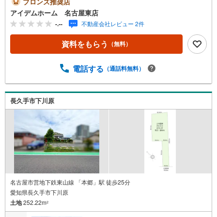
ブロンズ推奨店
学、大歓迎♪■地下鉄東山線「本郷」駅 徒歩13分（約1000
アイデムホーム 名古屋東店
m）■猪子石小学校:徒歩8分（約630m）■猪高中学校 :徒
-.--
不動産会社レビュー 2件
歩7分（約520m）＜自己資金0円でも大丈夫！＞*水曜日も
営業しております！*今から見たい！聞きたい！にスピード
資料をもらう
（無料）
対応！*自己資金なしでも購入出来ます！*自営業の方・買
い替えの方など資金計画でご不安な方もおまかせくださ
い！弊社HPにて物件のルームツアーMOVIEを公開中!!写真
電話する
（通話料無料）
だけでは伝わらない物件の魅力をたっぷりご紹介しており
ます♪さらに店内には豊富な物件資料や発売予定物件等ご
ざいます☆この機会にぜひお問い合わせください♪
長久手市下川原
名古屋市営地下鉄東山線 「本郷」駅 徒歩25分
愛知県長久手市下川原
土地
252.22m
2