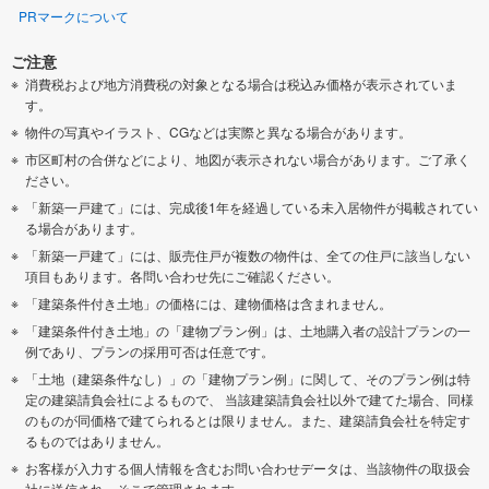
PRマークについて
ご注意
消費税および地方消費税の対象となる場合は税込み価格が表示されていま
す。
物件の写真やイラスト、CGなどは実際と異なる場合があります。
市区町村の合併などにより、地図が表示されない場合があります。ご了承く
ださい。
「新築一戸建て」には、完成後1年を経過している未入居物件が掲載されてい
る場合があります。
「新築一戸建て」には、販売住戸が複数の物件は、全ての住戸に該当しない
項目もあります。各問い合わせ先にご確認ください。
「建築条件付き土地」の価格には、建物価格は含まれません。
「建築条件付き土地」の「建物プラン例」は、土地購入者の設計プランの一
例であり、プランの採用可否は任意です。
「土地（建築条件なし）」の「建物プラン例」に関して、そのプラン例は特
定の建築請負会社によるもので、 当該建築請負会社以外で建てた場合、同様
のものが同価格で建てられるとは限りません。また、建築請負会社を特定す
るものではありません。
お客様が入力する個人情報を含むお問い合わせデータは、当該物件の取扱会
社に送信され、そこで管理されます。