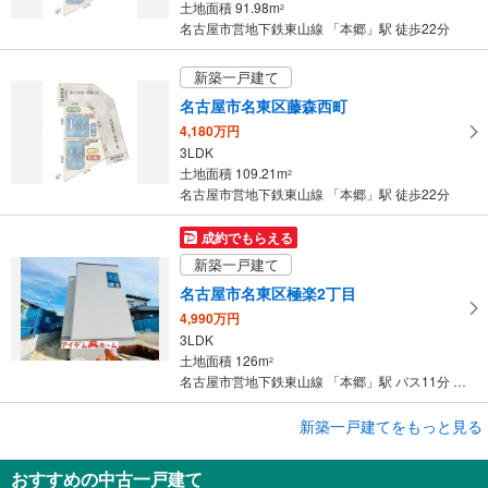
土地面積 91.98m
2
に
名古屋市営地下鉄東山線 「本郷」駅 徒歩22分
保
存
新築一戸建て
す
名古屋市名東区藤森西町
る
4,180万円
3LDK
土地面積 109.21m
2
名古屋市営地下鉄東山線 「本郷」駅 徒歩22分
成約でもらえる
新築一戸建て
名古屋市名東区極楽2丁目
4,990万円
3LDK
土地面積 126m
2
名古屋市営地下鉄東山線 「本郷」駅 バス11分 高針台中学校 バス停下車 徒歩6分
成約でもらえる
新築一戸建てをもっと見る
新築一戸建て
おすすめの中古一戸建て
名古屋市名東区極楽2丁目