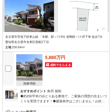
所」駅徒歩1分○お子様が遊べるキッズスペースあり○定休
日ございません
名古屋市営地下鉄東山線 「本郷」駅 バス9分 楽陶館 バス停下車 徒歩7分
愛知県名古屋市名東区貴船2丁目
土地
230.64m
2
5,880万円
成約でもらえる
画像
15
枚
おすすめポイント
鳥羽 朋樹
◆約230平米のゆとりある敷地で、ご家族の理想の住まいづ
くりを実現できます！◆建築条件はございません！お好き
なハウスメーカー・工務店をお選びいただけます！◆ご家
族に合った間取りで、夢のマイホームを建築できます！◆
シルバー推奨店