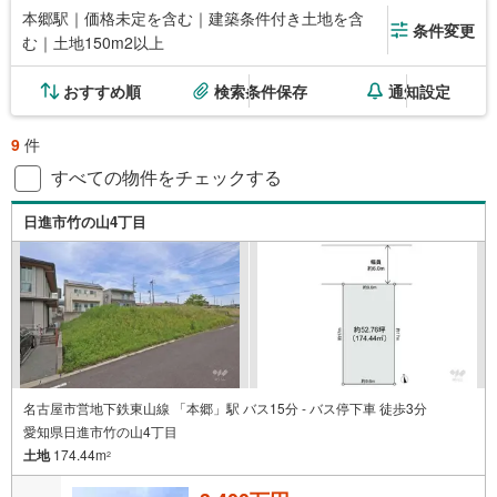
本郷駅｜価格未定を含む｜建築条件付き土地を含
条件変更
む｜土地150m2以上
おすすめ順
検索条件保存
通知設定
9
件
すべての物件をチェックする
日進市竹の山4丁目
名古屋市営地下鉄東山線 「本郷」駅 バス15分 - バス停下車 徒歩3分
愛知県日進市竹の山4丁目
土地
174.44m
2