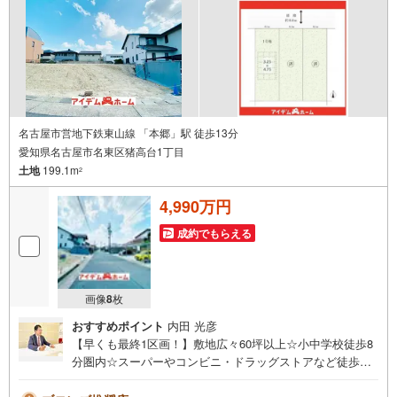
名古屋市営地下鉄東山線 「本郷」駅 徒歩13分
愛知県名古屋市名東区猪高台1丁目
土地
199.1m
2
4,990万円
成約でもらえる
画像
8
枚
おすすめポイント
内田 光彦
【早くも最終1区画！】敷地広々60坪以上☆小中学校徒歩8
分圏内☆スーパーやコンビニ・ドラッグストアなど徒歩圏
内♪即日案内可能！お問い合わせお待ちしております☆ ＼
名東区猪高台2期☆全3区画【1号地】/当日のご来店・ご見