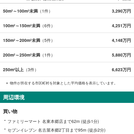
50m
～100m
未満
（
1
件）
3,290万円
2
2
100m
～150m
未満
（
6
件）
4,251万円
2
2
150m
～200m
未満
（
5
件）
4,148万円
2
2
200m
～250m
未満
（
1
件）
5,880万円
2
2
250m
以上
（
3
件）
6,623万円
2
物件が所在する市区町村を対象とした平均価格を表示しています。
周辺環境
買い物
ファミリーマート 名東本郷店まで62m (徒歩1分)
セブンイレブン 名古屋本郷2丁目まで95m (徒歩2分)