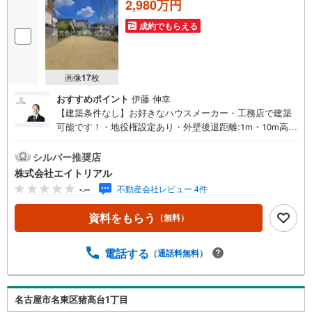
2,980万円
成約でもらえる
画像
17
枚
おすすめポイント
伊藤 伸幸
【建築条件なし】お好きなハウスメーカー・工務店で建築
可能です！・地役権設定あり・外壁後退距離:1m・10m高度
地区・緑化地域◇◆◇◆◇◆◇◆◇◆◇◆◇◆◇◆◇◆◇
◆住宅購入のことなら【エイトリアル】の売買仲介担当に
シルバー推奨店
お任せ下さい！「8」の末広がりと「∞」の無限大の想いを
株式会社エイトリアル
込めて、「マイホームを持つ」というお客様の夢の実現を
-.--
不動産会社レビュー 4件
全力でサポートします！まずはお気軽にご相談ください。
◇◆◇◆◇◆◇◆◇◆◇◆◇◆◇◆◇◆◇◆
資料をもらう
（無料）
電話する
（通話料無料）
名古屋市名東区猪高台1丁目