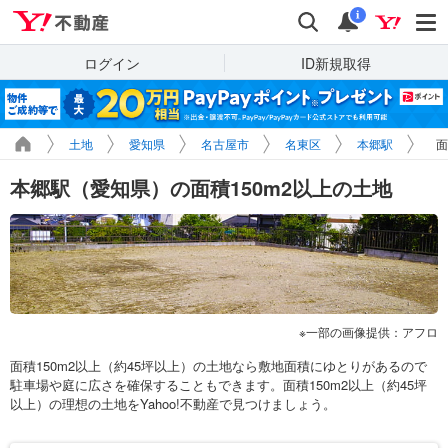
Yahoo!不動産
検索
通知
i
ログイン
ID新規取得
土地
愛知県
名古屋市
名東区
本郷駅
面
本郷駅（愛知県）の面積150m2以上の土地
一部の画像提供：アフロ
面積150m2以上（約45坪以上）の土地なら敷地面積にゆとりがあるので
駐車場や庭に広さを確保することもできます。面積150m2以上（約45坪
以上）の理想の土地をYahoo!不動産で見つけましょう。