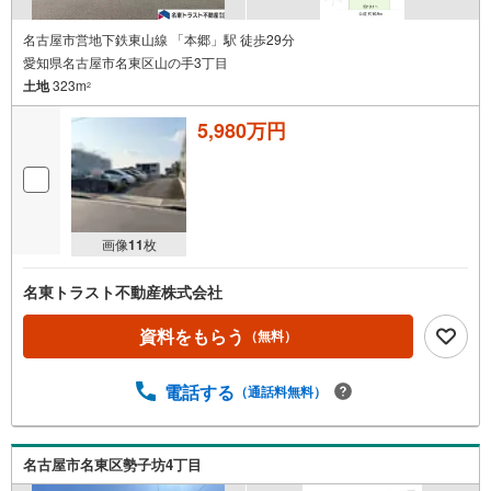
名古屋市営地下鉄東山線 「本郷」駅 徒歩29分
愛知県名古屋市名東区山の手3丁目
土地
323m
2
5,980万円
画像
11
枚
名東トラスト不動産株式会社
資料をもらう
（無料）
電話する
（通話料無料）
名古屋市名東区勢子坊4丁目