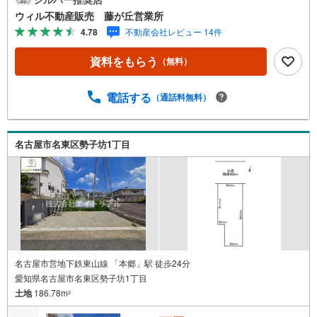
前面道路約6.5m公道に接道し、車の出入りもスムーズで
ウィル不動産販売 藤が丘営業所
す！◆住環境に配慮された第一種低層住居専用地域の閑静
4.78
不動産会社レビュー 14件
な住宅地となっております◆「貴船小学校」まで徒歩約7
分！小さなお子様も無理なく通学！◆「ファミリーマー
資料をもらう
（無料）
ト 名東貴船二丁目店」まで徒歩約4分の立地です！◆是
非、周辺環境も併せて現地をご覧ください【営業時間 10:0
0～19:00】上記時間はお電話が繋がりやすくなっておりま
電話する
（通話料無料）
す。お気軽にご連絡下さい！現地を見学される場合はご見
学予約ボタンよりご希望の日時をご記入いただけますとス
ムーズにご案内が可能です。**住宅ローン**諸費用込融資や
名古屋市名東区勢子坊1丁目
築年数の古い物件のローンも得意としており、最適な銀行
をご提案します。**リフォーム**理想の間取り、テイストを
作り上げられます！リフォームプランナーの同行も可能で
す。
名古屋市営地下鉄東山線 「本郷」駅 徒歩24分
愛知県名古屋市名東区勢子坊1丁目
土地
186.78m
2