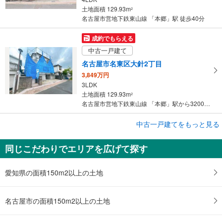
土地面積 129.93m
2
名古屋市営地下鉄東山線 「本郷」駅 徒歩40分
成約でもらえる
中古一戸建て
名古屋市名東区大針2丁目
3,849万円
3LDK
土地面積 129.93m
2
名古屋市営地下鉄東山線 「本郷」駅から3200m 車:8分
中古一戸建てをもっと見る
中古一戸建て
名古屋市名東区藤森2丁目
同じこだわりでエリアを広げて探す
1億円
4LDK
土地面積 180.38m
2
愛知県の面積150m2以上の土地
名古屋市営地下鉄東山線 「本郷」駅 徒歩10分
名古屋市の面積150m2以上の土地