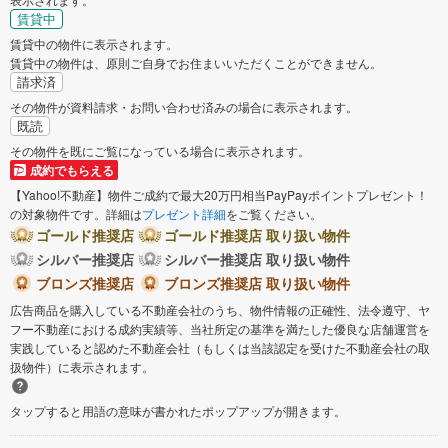
賃貸中
賃貸中の物件に表示されます。
賃貸中の物件は、原則ご自身でお住まいいただくことができません。
請求済
その物件が資料請求・お問い合わせ済みの場合に表示されます。
既読
その物件を既にご覧になっている場合に表示されます。
成約でもらえる
【Yahoo!不動産】物件ご成約で最大20万円相当PayPayポイントプレゼント！
の対象物件です。詳細は
プレゼント詳細
をご覧ください。
ゴールド推奨店
ゴールド推奨店 取り扱い物件
シルバー推奨店
シルバー推奨店 取り扱い物件
ブロンズ推奨店
ブロンズ推奨店 取り扱い物件
広告商品を購入している不動産会社のうち、物件情報の正確性、法令遵守、ヤ
フー不動産における成約実績等、当社所定の基準を満たした優良な店舗運営を
実践していると認めた不動産会社（もしくは当該認定を受けた不動産会社の取
扱物件）に表示されます。
タップすると用語の意味が書かれたポップアップが開きます。