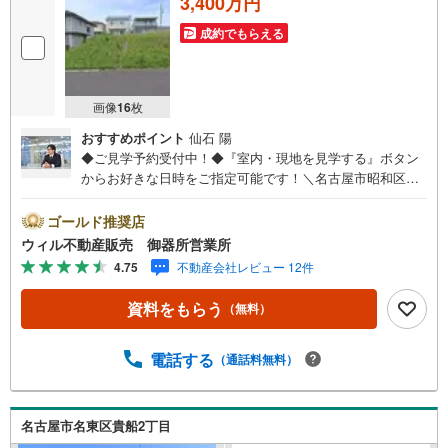
3,400万円
成約でもらえる
画像
16
枚
おすすめポイント
仙石 陽
◆ご見学予約受付中！◆『室内・現地を見学する』ボタン
からお好きな日時をご指定可能です！＼名古屋市昭和区、
天白区ご売却依頼数1位（2025年10月現在レインズ調べ）/
名古屋市昭和区、天白区の直接のご売却依頼を数多くいた
ゴールド推奨店
だいている不動産仲介会社です。ネット上で分かる立地環
ウィル不動産販売 御器所営業所
境はもちろん、過去にお任せいただいたお客様に現地の生
4.75
不動産会社レビュー 12件
の声をもとに住戸環境を提案致します。＼平日のお住まい
探しの方へ/弊社では平日にご内覧・契約など平日にお住ま
資料をもらう
（無料）
い探しをされるお客様にサービスをご用意しています。＼
お仕事で忙しい方へ/午前10時から午後7時まで”毎日”営業し
ています。事前にご予約頂きましたら営業時間外でのご内
電話する
（通話料無料）
覧もご対応いたします。＼本物件の他にも気になる物件が
ある方へ/不動産業者間で不動産情報が共有されているの
で、名古屋市全域や、その他隣接エリアでもご内覧が可能
名古屋市名東区貴船2丁目
です！ 【御器所営業所】○地下鉄桜通線、鶴舞線「御器