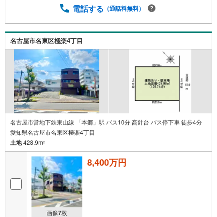
電話する
（通話料無料）
名古屋市名東区極楽4丁目
名古屋市営地下鉄東山線 「本郷」駅 バス10分 高針台 バス停下車 徒歩4分
愛知県名古屋市名東区極楽4丁目
土地
428.9m
2
8,400万円
画像
7
枚