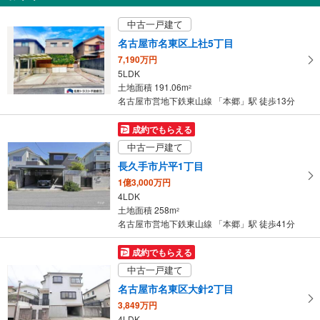
4,690万円
中古一戸建て
4LDK＋S
土地面積 161.51m
2
名古屋市名東区上社5丁目
名古屋市営地下鉄東山線 「本郷」駅 バス11分 高針台中学校 バス停下車 徒歩6分
7,190万円
5LDK
土地面積 191.06m
2
名古屋市営地下鉄東山線 「本郷」駅 徒歩13分
成約でもらえる
中古一戸建て
長久手市片平1丁目
1億3,000万円
4LDK
土地面積 258m
2
名古屋市営地下鉄東山線 「本郷」駅 徒歩41分
成約でもらえる
中古一戸建て
名古屋市名東区大針2丁目
3,849万円
4LDK