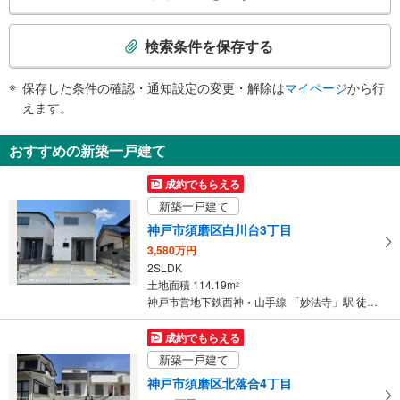
《多機能トイレ》
検
・改札内
索
その他
検索条件を保存する
条
・ＡＥＤ
件
保存した条件の確認・通知設定の変更・解除は
マイページ
から行
で
えます。
通
知
おすすめの新築一戸建て
を
受
成約でもらえる
け
新築一戸建て
取
神戸市須磨区白川台3丁目
る
3,580万円
・
2SLDK
条
土地面積 114.19m
2
件
神戸市営地下鉄西神・山手線 「妙法寺」駅 徒歩28分
を
マ
成約でもらえる
イ
新築一戸建て
ペ
神戸市須磨区北落合4丁目
ー