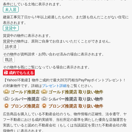
条件にしている土地に表示されます。
未入居
建築工事完了日から1年以上経過したものの、まだ誰も住んだことがない住宅に
表示されます。
賃貸中
賃貸中の物件に表示されます。
賃貸中の物件は、原則ご自身でお住まいいただくことができません。
請求済
その物件が資料請求・お問い合わせ済みの場合に表示されます。
既読
その物件を既にご覧になっている場合に表示されます。
成約でもらえる
【Yahoo!不動産】物件ご成約で最大20万円相当PayPayポイントプレゼント！
の対象物件です。詳細は
プレゼント詳細
をご覧ください。
ゴールド推奨店
ゴールド推奨店 取り扱い物件
シルバー推奨店
シルバー推奨店 取り扱い物件
ブロンズ推奨店
ブロンズ推奨店 取り扱い物件
広告商品を購入している不動産会社のうち、物件情報の正確性、法令遵守、ヤ
フー不動産における成約実績等、当社所定の基準を満たした優良な店舗運営を
実践していると認めた不動産会社（もしくは当該認定を受けた不動産会社の取
扱物件）に表示されます。