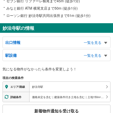
セブン銀行 リファーレ横尾まで45m (徒歩1分)
みなと銀行 ATM 横尾支店まで50m (徒歩1分)
ローソン銀行 妙法寺駅共同出張所まで51m (徒歩1分)
妙法寺駅の情報
出口情報
一覧を見る
南出口
駅設備
一覧を見る
横尾小学校、横尾中学校、友が丘高校、啓明学院、友が丘、横尾１−９丁目、
リファーレ横尾
バリアフリー状況
北出口
気になる物件がなかったら
条件を変更しよう！
※段差なしでの移動経路
妙法寺小学校、神戸星城高等学校、妙法寺、若草町、緑が丘、バスのりば、タ
（○：有り △：要駅員設備 ×：無し）
現在の検索条件
クシーのりば
地上⇔改札⇔ホーム：○
エレベータ
妙法寺駅
エリア/路線
・各ホーム⇔改札
エスカレータ
価格未定を含む｜建築条件付き土地を含む｜土地150
m
以上
詳細条件
2
・各ホーム⇔改札
こ
トイレ
新着物件通知を受け取る
の