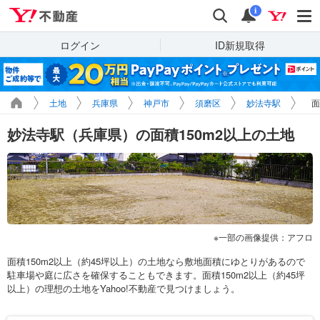
Yahoo!不動産
検索
通知
i
ログイン
ID新規取得
土地
兵庫県
神戸市
須磨区
妙法寺駅
面
妙法寺駅（兵庫県）の面積150m2以上の土地
一部の画像提供：アフロ
面積150m2以上（約45坪以上）の土地なら敷地面積にゆとりがあるので
駐車場や庭に広さを確保することもできます。面積150m2以上（約45坪
以上）の理想の土地をYahoo!不動産で見つけましょう。