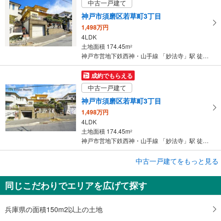
中古一戸建て
神戸市須磨区若草町3丁目
1,498万円
4LDK
土地面積 174.45m
2
神戸市営地下鉄西神・山手線 「妙法寺」駅 徒歩28分
成約でもらえる
中古一戸建て
神戸市須磨区若草町3丁目
1,498万円
4LDK
土地面積 174.45m
2
神戸市営地下鉄西神・山手線 「妙法寺」駅 徒歩28分
成約でもらえる
中古一戸建てをもっと見る
中古一戸建て
同じこだわりでエリアを広げて探す
神戸市須磨区白川台4丁目
3,580万円
3LDK
兵庫県の面積150m2以上の土地
土地面積 150.42m
2