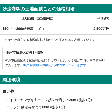
社のみ、もしくは当社を含めた数社でのみご紹介可能なオ
ープンハウス・ディベロップメントの物件
妙法寺駅の土地面積ごとの価格相場
土地面積（該当物件数）
平均価格
150m
～200m
未満
（
1
件）
2,500万円
2
2
物件が所在する市区町村を対象とした平均価格を表示しています。
神
神戸市須磨区の学区情報
戸
神戸市須磨区の学区情報は公開されています。小学校が20件、中学校が11
市
件あります。
神戸市須磨区の学区から中古マンションを探す
須
磨
区
周辺環境
に
関
買い物
す
る
デイリーヤマザキ Uライン妙法寺店まで30m (徒歩1分)
情
ローソン 妙法寺駅まで60m (徒歩1分)
報