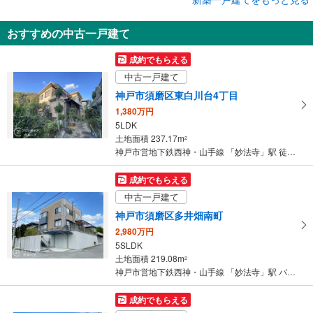
新築一戸建て
おすすめの中古一戸建て
神戸市須磨区白川台6丁目
3,999万円
成約でもらえる
4LDK
中古一戸建て
土地面積 127.76m
2
神戸市営地下鉄西神・山手線 「妙法寺」駅 徒歩34分
神戸市須磨区東白川台4丁目
1,380万円
5LDK
土地面積 237.17m
2
神戸市営地下鉄西神・山手線 「妙法寺」駅 徒歩39分
成約でもらえる
中古一戸建て
神戸市須磨区多井畑南町
2,980万円
5SLDK
土地面積 219.08m
2
神戸市営地下鉄西神・山手線 「妙法寺」駅 バス10分 多井畑南町 バス停下車 徒歩5分
成約でもらえる