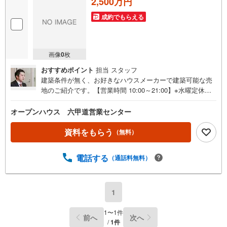
2,500万円
成約でもらえる
画像
0
枚
おすすめポイント
担当 スタッフ
建築条件が無く、お好きなハウスメーカーで建築可能な売
地のご紹介です。【営業時間 10:00～21:00】※水曜定休上
記時間はお電話が繋がりやすくなっております。ぜひお気
軽にご連絡ください！現地を見学される場合は「室内・現
オープンハウス 六甲道営業センター
地を見学する（無料）」ボタンよりご希望の日時をご記入
いただけますとスムーズにご案内が可能です。◎現地のご
資料をもらう
（無料）
案内について・平日や夜遅い時間帯もご案内が可能 ※定休
日を除く・経験豊富なスタッフが物件詳細を丁寧にご説明
電話する
（通話料無料）
いたします。・車でご自宅や最寄り駅等、ご指定の場所ま
で送迎します。・チャイルドシートのご用意ございます。
◎個別FP相談会 無料物件のご紹介だけでなく住宅ロー
ン・資金のご相談、まずは家探しについて話を聞きたいと
1
いう方も大歓迎です！年間8000棟以上の限定物件を発表し
ているオープンハウスだから出会える物件が多数ございま
1
〜
1
件
前へ
次へ
す。ぜひお気軽にご連絡・ご相談ください！※限定物件:当
/
1
件