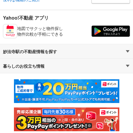
Yahoo!不動産 アプリ
地図でサクッと物件探し
物件比較が手軽にできる
妙法寺駅の不動産情報を探す
暮らしのお役立ち情報
不動産・住宅
賃貸住宅
マンションカタログ
教えて！住まいの先生
新築マンション
中古マンション
新築一戸建て
中古一戸建て
注文住宅
土地
売却査定