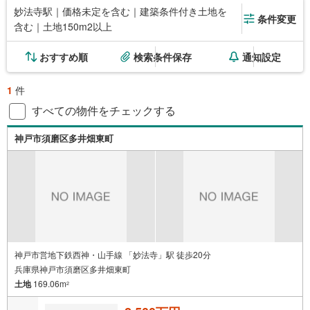
妙法寺駅｜価格未定を含む｜建築条件付き土地を
条件変更
含む｜土地150m2以上
おすすめ順
検索条件保存
通知設定
1
件
すべての物件をチェックする
神戸市須磨区多井畑東町
神戸市営地下鉄西神・山手線 「妙法寺」駅 徒歩20分
兵庫県神戸市須磨区多井畑東町
土地
169.06m
2