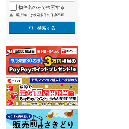
北海道新幹線
(
1
)
物件名のみで検索する
選択時には検索条件の保存不可
山形新幹線
(
160
)
東海道新幹線
(
275
)
検索する
九州新幹線
(
97
)
札幌市営地下鉄東豊線
(
9
)
東京メトロ銀座線
(
6
)
東京メトロ日比谷線
(
13
)
東京メトロ有楽町線
(
15
)
東京メトロ副都心線
(
20
)
都営新宿線
(
20
)
横浜市営地下鉄グリーンライン