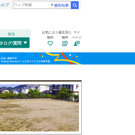
ヘルプ
横田知事
検索
お気に入り
最近見た
マイ
知る
物件
物件
ページ
千歳線
(
9
)
タログ/質問
日高本線
(
0
)
南道路
（
1
）
福島
宗谷本線
(
0
)
学園通り
(
1
)
(
0
)
古家あり
（
2
）
(
0
)
栃木
群馬
山梨
東北本線
(
739
)
川越線
(
132
)
吾妻線
(
29
)
日光線
(
106
)
仙石線
(
143
)
小学校まで1km以内
（
0
）
和歌山
大船渡線
(
1
)