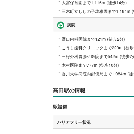
大宮保育園まで1,116m (徒歩14分)
後藤寺線
(
三木町立ししの子幼稚園まで1,184m (
東北新幹
病院
秋田新幹
野口内科医院まで121m (徒歩2分)
山陽新幹
こうじ歯科クリニックまで220m (徒歩
西九州新
三好外科胃腸科医院まで542m (徒歩7
木村医院まで777m (徒歩10分)
地下鉄
札幌市営
香川大学病院内郵便局まで1,084m (徒
仙台市地
東京メト
高田駅の情報
東京メト
駅設備
東京メト
都営浅草
バリアフリー状況
都営大江