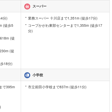
スーパー
)
片町線
(
31
)
)
関西空港線
(
2
)
4分)
業務スーパー 十川店まで1,351m (徒歩17分)
東線
(
4
)
本四備讃線
(
5
)
 (徒歩5
コープかがわ東部センターまで1,355m (徒歩17
分)
予土線
(
0
)
8m (徒
徳島線
(
5
)
0m (徒
)
土讃線
(
9
)
線
(
409
)
香椎線
(
55
)
歩18分)
)
肥薩線
(
4
)
小学校
18
)
唐津線
(
1
)
で395m
市立前田小学校まで837m (徒歩11分)
2
)
大村線
(
1
)
60
)
日豊本線
(
265
)
)
)
吉都線
(
10
)