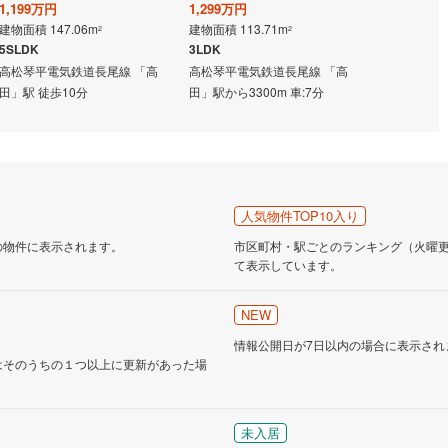
1,199万円
1,299万円
1,080万円
建物面積 147.06m
建物面積 113.71m
建物面積 152
2
2
5SLDK
3LDK
5SLDK
道
(
11
)
北越急行ほくほく線
(
0
)
高松琴平電気鉄道長尾線 「高
高松琴平電気鉄道長尾線 「高
高松琴平電気
て銀河鉄道
(
6
)
青い森鉄道
(
4
)
田」駅 徒歩10分
田」駅から3300m 車:7分
田」駅から24
弘南線
(
0
)
弘南鉄道大鰐線
(
0
)
鉄道鳥海山ろく線
(
1
)
福島交通飯坂線
(
35
)
長野線
(
4
)
上田電鉄別所線
(
3
)
人気物件TOP10入り
イトレール
(
81
)
関東鉄道竜ケ崎線
(
7
)
の物件に表示されます。
市区町村・駅ごとのランキング（火曜更新
て表示しています。
鉄道大洗鹿島線
(
125
)
ひたちなか海浜鉄道湊線
(
9
)
55
)
千葉都市モノレール
(
75
)
NEW
情報公開日が7日以内の場合に表示され
鉄道上毛線
(
79
)
秩父鉄道
(
56
)
はそのうちの１つ以上に更新があった場
線
(
12
)
つくばエクスプレス
(
72
)
137
)
京成押上線
(
5
)
未入居