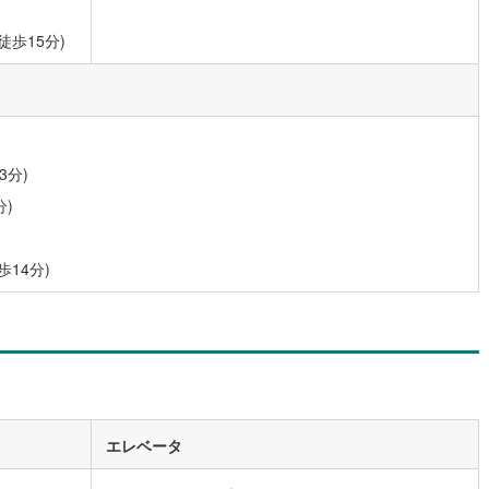
9
)
宮崎空港線
(
4
)
徒歩15分)
線
(
247
)
上越新幹線
(
75
)
線
(
87
)
北陸新幹線
(
165
)
線
(
124
)
北陸新幹線（JR西日本）
(
8
)
3分)
幹線
(
1
)
分)
地下鉄南北線
(
11
)
札幌市営地下鉄東西線
(
11
)
歩14分)
下鉄南北線
(
205
)
仙台市地下鉄東西線
(
68
)
ロ丸ノ内線
(
23
)
東京メトロ丸ノ内方南支線
(
9
)
ロ東西線
(
25
)
東京メトロ千代田線
(
26
)
ロ半蔵門線
(
7
)
東京メトロ南北線
(
24
)
線
(
14
)
都営三田線
(
28
)
エレベータ
戸線
(
21
)
横浜市営地下鉄ブルーライン
(
138
)