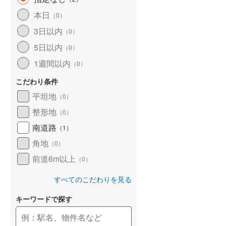
和歌山線
(
104
)
本日
（
0
）
3日以内
東西線
(
2
)
（
0
）
5日以内
（
0
）
予讃線
(
25
)
1週間以内
（
0
）
高徳線
(
18
)
こだわり条件
牟岐線
(
8
)
平坦地
（
0
）
山陽本線（JR九州）
(
5
)
整形地
（
0
）
篠栗線
(
42
)
南道路
（
1
）
角地
指宿枕崎線
(
171
)
（
0
）
前道6m以上
（
0
）
筑肥線
(
28
)
すべてのこだわりを見る
久大本線
(
55
)
キーワードで探す
日田彦山線
(
15
)
筑豊本線
(
41
)