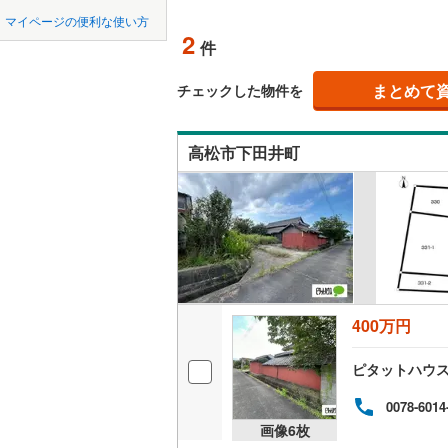
中国
鳥取
北上線
(
1
)
マイページの便利な使い方
オンライ
2
件
山田線
(
5
)
四国
徳島
大湊線
(
0
)
まとめて
オンライ
チェックした物件を
九州・沖縄
福岡
只見線
(
3
)
高松市下田井町
奥羽本線
(
男鹿線
(
1
)
0
0
0
0
0
0
該当物件
該当物件
該当物件
該当物件
該当物件
該当物件
件
件
件
件
件
件
羽越本線
(
飯山線
(
0
)
湘南新宿
400万円
(
473
)
ピタットハウ
外房線
(
52
成田線
(
11
0078-6014
画像
6
枚
東金線
(
17