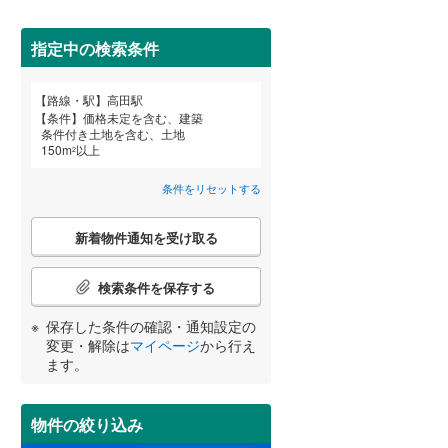
田沢湖線
(
5
)
指定中の検索条件
八戸線
(
0
)
磐越西線
(
33
)
詳しく見る
路線・駅
高田駅
宮崎
鹿児島
沖縄
条件
価格未定を含む、建築
陸羽西線
(
1
)
条件付き土地を含む、土地
150
m
以上
2
左沢線
(
20
)
条件をリセットする
津軽線
(
2
)
する
る
条件をリセットする
条件をリセットする
条件をリセットする
条件をリセットする
条件をリセットする
条件をリセットする
こ
信越本線
(
29
)
新着物件通知を受け取る
の
検
弥彦線
(
0
)
索
検索条件を保存する
条
総武本線
(
452
)
件
保存した条件の確認・通知設定の
で
変更・解除は
マイページ
から行え
通
ます。
京葉線
(
27
)
知
を
久留里線
(
176
)
受
物件の絞り込み
け
山手線
(
19
)