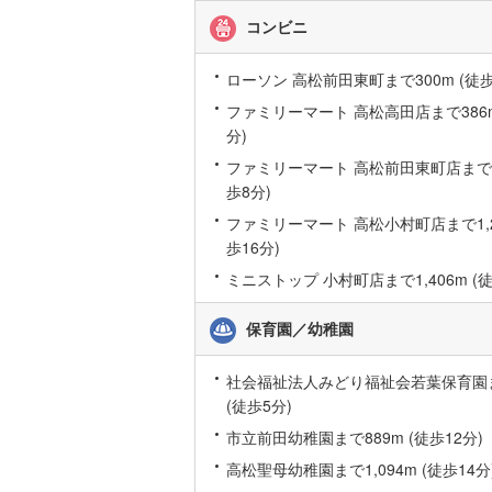
コンビニ
桜井線
(
49
阪和線
(
52
ローソン 高松前田東町まで300m (徒歩
おおさか
ファミリーマート 高松高田店まで386m
分)
内子線
(
0
)
ファミリーマート 高松前田東町店まで61
鳴門線
(
2
)
歩8分)
ファミリーマート 高松小村町店まで1,23
土讃線
(
61
歩16分)
鹿児島本
ミニストップ 小村町店まで1,406m (徒
三角線
(
11
保育園／幼稚園
長崎本線
(
社会福祉法人みどり福祉会若葉保育園ま
佐世保線
(
(徒歩5分)
豊肥本線
(
市立前田幼稚園まで889m (徒歩12分)
高松聖母幼稚園まで1,094m (徒歩14分
日南線
(
19