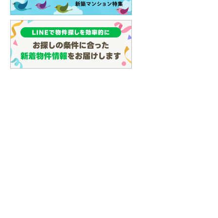
(
65
)
名古屋市営地下鉄鶴舞線
(
71
)
名古屋市営地下鉄名港線
(
16
)
OsakaMetro長堀鶴見緑地線
(
2
)
OsakaMetro谷町線
(
12
)
OsakaMetro千日前線
(
3
)
神戸市営地下鉄海岸線
(
1
)
福岡市地下鉄七隈線
(
73
)
函館市電宝来・谷地頭線
(
0
)
真岡鐵道
(
10
)
山形鉄道フラワー長井線
(
0
)
らえる
成約でもらえる
成約でもらえる
建て
中古一戸建て
中古一戸建て
えちごトキめき鉄道妙高はねうまラ