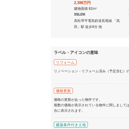
1,080万円
2,398万円
建物面積 152.74m
建物面積 82m
2
2
5SLDK
3SLDK
いすみ鉄
線 「高
高松琴平電気鉄道長尾線 「高
高松琴平電気鉄道長尾線 「高
IGRいわ
7分
田」駅から2400m 車:5分他
田」駅 徒歩9分 他
弘南鉄道
由利高原
ラベル・アイコンの意味
長野電鉄
リフォーム
宇都宮ラ
リノベーション・リフォーム済み（予定含む）
鹿島臨海
小湊鐵道
(
価格更新
価格の更新があった物件です。
上毛電気
複数の価格が表示されている物件に関しまして
合に表示されます。
流鉄流山
京成本線
(
建築条件付き土地