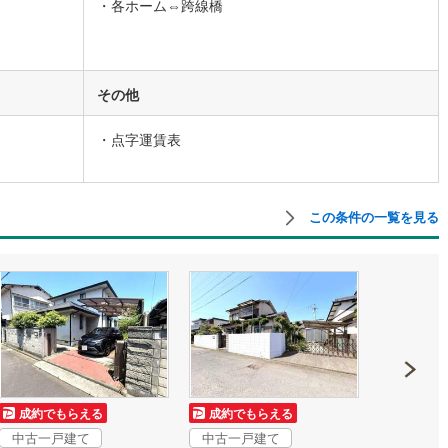
・各ホーム⇔跨線橋
営地下鉄東山線
(
103
)
名古屋市営地下鉄名城線
(
92
)
営地下鉄桜通線
(
68
)
名古屋市営地下鉄上飯田線
(
9
)
その他
地下鉄烏丸線
(
57
)
京都市営地下鉄東西線
(
40
)
・点字運賃表
tro今里筋線
(
1
)
OsakaMetro御堂筋線
(
12
)
tro四つ橋線
(
1
)
OsakaMetro中央線
(
5
)
この条件の一覧を見る
tro堺筋線
(
2
)
神戸市営地下鉄西神・山手線
(
11
)
下鉄空港線
(
37
)
福岡市地下鉄箱崎線
(
5
)
2
)
函館市電
(
0
)
りび鉄道
(
0
)
わたらせ渓谷鐵道
(
17
)
行
(
39
)
会津鉄道
(
4
)
成約でもらえる
成約でもらえる
成約でも
中古一戸建て
中古一戸建て
中古一戸
縦貫鉄道
(
0
)
しなの鉄道北しなの線
(
3
)