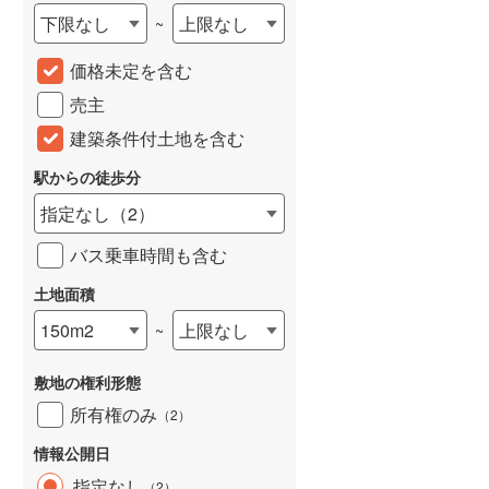
下限なし
上限なし
~
城端線
(
0
)
価格未定を含む
関西本線（JR西日本）
(
184
)
売主
大阪環状線
(
5
)
建築条件付土地を含む
山陽本線（JR西日本）
(
329
)
駅からの徒歩分
姫新線
(
108
)
指定なし
（
2
）
吉備線
(
17
)
バス乗車時間も含む
芸備線
(
36
)
土地面積
可部線
(
41
)
150m2
上限なし
~
宇部線
(
2
)
敷地の権利形態
山陰本線
(
155
)
所有権のみ
（
2
）
境線
(
10
)
情報公開日
奈良線
(
63
)
指定なし
（
2
）