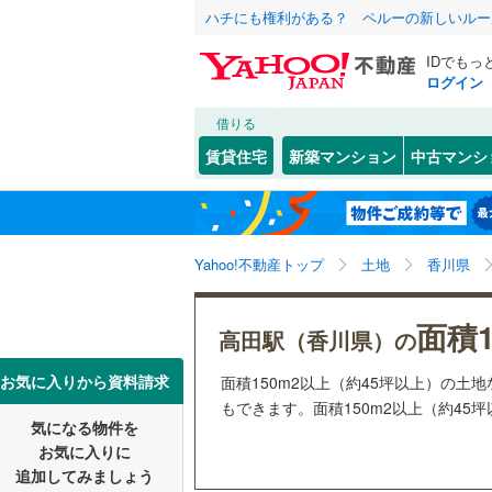
ハチにも権利がある？ ペルーの新しいルー
IDでもっ
ログイン
借りる
北海道
JR
北海道
函館本線
(
こだわり条件
配置、向き、
賃貸住宅
新築マンション
中古マンシ
石勝線
(
0
)
前道6m
東北
青森
根室本線
(
(
0
)
(
0
)
(
1
平坦地
（
関東
東京
石北本線
(
Yahoo!不動産トップ
土地
香川県
販売、価格、
常磐線
(
48
信越・北陸
新潟
面積1
更地渡し
高田駅（香川県）の
(
0
)
(
0
)
(
0
高崎線
(
21
東海
愛知
お気に入りから資料請求
面積150m2以上（約45坪以上）の
立地
両毛線
(
24
もできます。面積150m2以上（約45
烏山線
(
75
気になる物件を
最寄りの
近畿
大阪
お気に入りに
石巻線
(
41
追加してみましょう
オンライン対