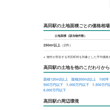
越美北線
(
氷見線
(
2
)
高田駅の土地面積ごとの価格相場
紀勢本線（
桜島線
(
0
)
土地面積（該当物件数）
加古川線
(
250m
以上
（
2
件）
2
赤穂線
(
36
物件が所在する市区町村を対象とした平均価格
宇野線
(
22
高田駅の土地を他のこだわりから
福塩線
(
62
面積120m2以上
面積200m2以上
100
岩徳線
(
21
500万円以下
1,000万円以下
1,500万
小野田線
(
6,000万円以下
舞鶴線
(
1
)
高田駅の周辺環境
木次線
(
1
)