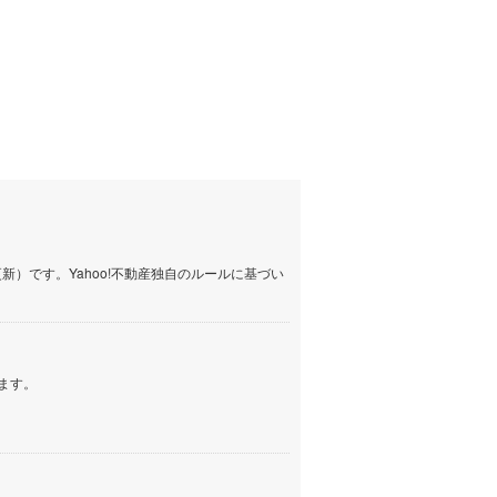
2,398万円
1,199万円
イン
(
1
)
.74m
建物面積 82m
建物面積 147.06m
2
2
2
3SLDK
5SLDK
しなの鉄道
(
199
)
鉄道長尾線 「高
高松琴平電気鉄道長尾線 「高
高松琴平電気鉄道長尾線 
津軽鉄道
(
0
)
00m 車:5分他
田」駅 徒歩9分 他
田」駅 徒歩10分
三陸鉄道リアス線
(
0
)
仙台空港アクセス線
(
54
)
松本電鉄上高地線
(
4
)
関東鉄道常総線
(
23
)
）です。Yahoo!不動産独自のルールに基づい
銚子電気鉄道
(
1
)
上信電鉄上信線
(
14
)
ます。
埼玉新都市交通伊奈線
(
90
)
京成成田高速鉄道アクセス線
(
4
)
京成千葉線
(
46
)