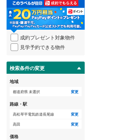
取
る
武蔵野線
(
225
)
・
条
横須賀線
(
132
)
件
を
青梅線
(
95
)
成約プレゼント対象物件
マ
イ
小海線
(
35
)
見学予約できる物件
ペ
ー
京浜東北線
(
209
)
ジ
に
検索条件の変更
総武線
(
140
)
保
存
御殿場線
(
75
)
地域
す
る
中央本線（JR東海）
(
246
)
都道府県 未選択
変更
太多線
(
71
)
路線・駅
名松線
(
3
)
高松琴平電気鉄道長尾線
変更
高田
変更
東海道本線（JR西日本）
(
203
)
価格
小浜線
(
5
)