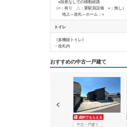
※段差なしでの移動経路
（○：有り △：要駅員設備 ×：無し）
地上⇔改札⇔ホーム：○
名古屋市
名古屋市
トイレ
京都市営
《多機能トイレ》
・改札内
OsakaMe
OsakaMe
おすすめの中古一戸建て
OsakaMe
福岡市地
私鉄・その他
札幌市電
(
道南いさ
阿武隈急
成約でもらえる
成約でもらえる
中古一戸建て
中古一戸建て
秋田内陸