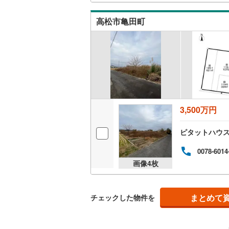
南武線
(
28
高松市亀田町
横浜線
(
38
相模線
(
21
五日市線
(
篠ノ井線
(
3,500万円
常磐線（
伊東線
(
44
ピタットハウ
身延線
(
15
0078-6014
画像
4
枚
武豊線
(
33
関西本線（
まとめて
チェックした物件を
参宮線
(
3
)
大糸線（J