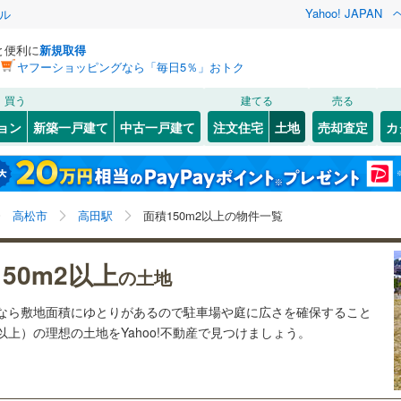
Yahoo! JAPAN
ル
と便利に
新規取得
ヤフーショッピングなら「毎日5％」おトク
検索条件を保存しました
買う
建てる
売る
26
)
札沼線
(
6
)
建ち方、日当たり
ョン
新築一戸建て
中古一戸建て
注文住宅
土地
売却査定
カ
この検索条件の新着物件通知は、
マイページ
から設定できます。
室蘭本線
(
6
)
以上
（
0
）
角地
（
0
）
岩手
宮城
秋田
山形
18
)
富良野線
(
0
)
)
(
1
)
(
0
)
(
1
)
(
1
)
(
2
)
(
1
)
0
）
整形地
（
0
）
高田駅、価格未定を含む、建築条件付き土地を含む、土
神奈川
埼玉
千葉
茨城
1
)
釧網本線
(
0
)
高松市
高田駅
面積150m2以上の物件一覧
地150
m
以上
2
契約、入居関連など
1
)
水郡線
(
129
)
長野
富山
石川
福井
50m2以上
（
0
）
第一種低層住居専用地域
（
0
）
の土地
)
(
0
)
5
)
上越線
(
43
)
閉じる
閉じる
お気に入りリストを見る
お気に入りリストを見る
閉じる
閉じる
岐阜
静岡
三重
土地なら敷地面積にゆとりがあるので駐車場や庭に広さを確保すること
検索条件を保存する
2
)
水戸線
(
44
)
坪以上）の理想の土地をYahoo!不動産で見つけましょう。
)
仙山線
(
145
)
マイページ
駅が始発駅
（
0
）
海まで2km以内
（
0
）
兵庫
京都
滋賀
奈良
)
気仙沼線
(
3
)
応