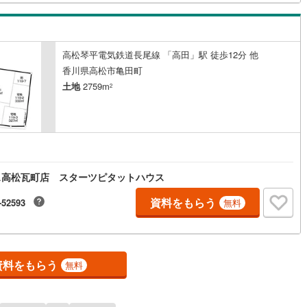
)
鶴見線
(
10
)
2
)
根岸線
(
55
)
高松琴平電気鉄道長尾線 「高田」駅 徒歩12分 他
香川県高松市亀田町
8
)
中央本線（JR東日本）
(
441
)
土地
2759m
2
79
)
八高線
(
320
)
8
)
大糸線（JR東日本）
(
10
)
各駅停車）
(
70
)
埼京線
(
100
)
)
東海道本線（JR東海）
(
701
)
ス高松瓦町店 スターツピタットハウス
1
)
飯田線
(
281
)
資料をもらう
-52593
無料
)
高山本線（JR東海）
(
40
)
JR東海）
(
60
)
紀勢本線（JR東海）
(
9
)
資料をもらう
無料
博多南線
(
18
)
R西日本）
(
1
)
北陸本線
(
30
)