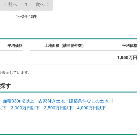
前へ
1
次へ
5
)
七尾線
(
2
)
1
〜
2
件 /
2
件
高山本線（JR西日本）
(
1
)
JR西日本）
(
45
)
湖西線
(
158
)
福知山線
(
102
)
平均価格
土地面積（該当物件数）
平均価格
43
)
播但線
(
106
)
1,950万円
)
津山線
(
14
)
を表示しています。
)
伯備線
(
26
)
探す
)
呉線
(
65
)
坪・面積330m2以上
古家付き土地
建築条件なしの土地
)
山口線
(
3
)
円以下
3,000万円以下
3,500万円以下
4,000万円以下
2
)
美祢線
(
0
)
因美線
(
13
)
草津線
(
52
)