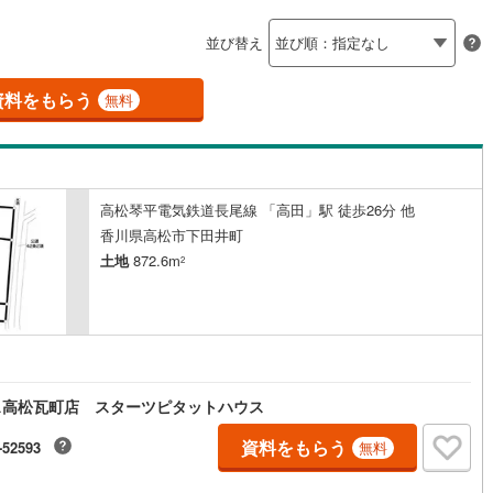
島根
岡山
広島
山口
釜石線
(
0
)
ン内見(相談)可
（
0
）
IT重説可
（
0
）
並び替え
花輪線
(
1
)
香川
愛媛
高知
保存した条件を見る
磐越東線
(
37
)
資料をもらう
ン対応とは？
無料
佐賀
長崎
熊本
大分
陸羽東線
(
22
)
51
)
米坂線
(
0
)
高松琴平電気鉄道長尾線 「高田」駅 徒歩26分 他
五能線
(
0
)
この条件で検索する
この条件で検索する
この条件で検索する
この条件で検索する
この条件で検索する
この条件で検索する
市区町村以下を選択
市区町村を選択す
駅を選択する
香川県高松市下田井町
5
)
白新線
(
4
)
土地
872.6m
2
越後線
(
12
)
ライン（宇都宮～逗子）
湘南新宿ライン（前橋～小田原）
(
401
)
ス高松瓦町店 スターツピタットハウス
9
)
内房線
(
441
)
資料をもらう
0
)
鹿島線
(
4
)
-52593
無料
8
)
東海道本線
(
219
)