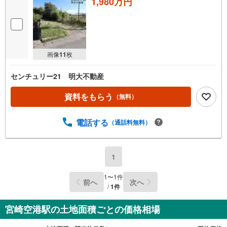
1,980万円
画像
11
枚
センチュリー21 明大不動産
資料をもらう
（無料）
電話する
（通話料無料）
1
1
〜
1
件
前へ
次へ
/
1
件
宮崎空港駅の土地面積ごとの価格相場