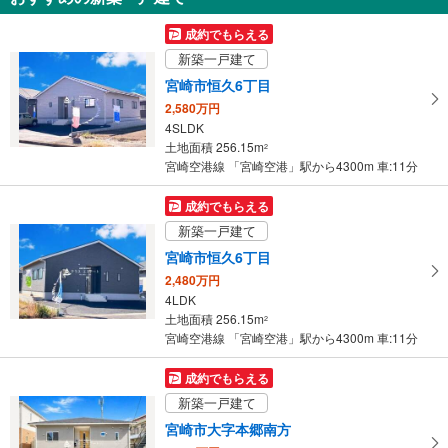
を
受
成約でもらえる
け
新築一戸建て
取
宮崎市恒久6丁目
る
2,580万円
・
4SLDK
条
土地面積 256.15m
2
件
宮崎空港線 「宮崎空港」駅から4300m 車:11分
を
マ
成約でもらえる
イ
新築一戸建て
ペ
宮崎市恒久6丁目
ー
2,480万円
ジ
4LDK
に
土地面積 256.15m
2
保
宮崎空港線 「宮崎空港」駅から4300m 車:11分
存
す
成約でもらえる
る
新築一戸建て
宮崎市大字本郷南方