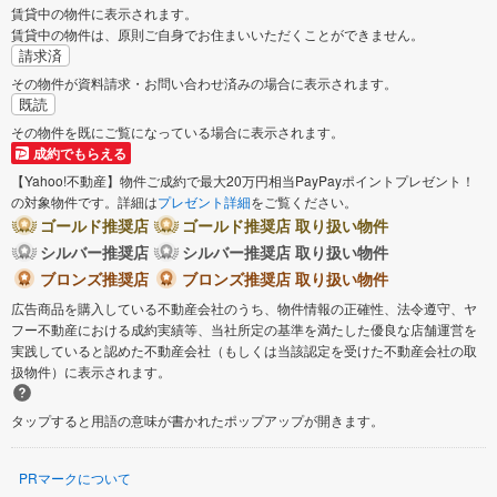
賃貸中の物件に表示されます。
賃貸中の物件は、原則ご自身でお住まいいただくことができません。
請求済
その物件が資料請求・お問い合わせ済みの場合に表示されます。
既読
その物件を既にご覧になっている場合に表示されます。
成約でもらえる
【Yahoo!不動産】物件ご成約で最大20万円相当PayPayポイントプレゼント！
の対象物件です。詳細は
プレゼント詳細
をご覧ください。
ゴールド推奨店
ゴールド推奨店 取り扱い物件
シルバー推奨店
シルバー推奨店 取り扱い物件
ブロンズ推奨店
ブロンズ推奨店 取り扱い物件
広告商品を購入している不動産会社のうち、物件情報の正確性、法令遵守、ヤ
フー不動産における成約実績等、当社所定の基準を満たした優良な店舗運営を
実践していると認めた不動産会社（もしくは当該認定を受けた不動産会社の取
扱物件）に表示されます。
タップすると用語の意味が書かれたポップアップが開きます。
PRマークについて