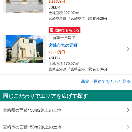
2,980万円
3SLDK
土地面積 227.97m
2
宮崎空港線 「宮崎空港」駅 徒歩26分
成約でもらえる
新築一戸建て
宮崎市宮の元町
2,380万円
4SLDK
土地面積 170.97m
2
宮崎空港線 「宮崎空港」駅 徒歩36分
成約でもらえる
新築一戸建てをもっと見る
新築一戸建て
同じこだわりでエリアを広げて探す
宮崎市宮の元町
2,580万円
4LDK
宮崎県の面積150m2以上の土地
土地面積 171.07m
2
宮崎空港線 「宮崎空港」駅 徒歩36分
宮崎市の面積150m2以上の土地