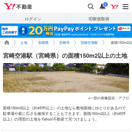
Yahoo!不動産
検索
通知
i
ログイン
ID新規取得
土地
宮崎県
宮崎市
宮崎空港駅
面積150m
宮崎空港駅（宮崎県）の面積150m2以上の土地
一部の画像提供：アフロ
面積150m2以上（約45坪以上）の土地なら敷地面積にゆとりがあるので
駐車場や庭に広さを確保することもできます。面積150m2以上（約45坪
以上）の理想の土地をYahoo!不動産で見つけましょう。