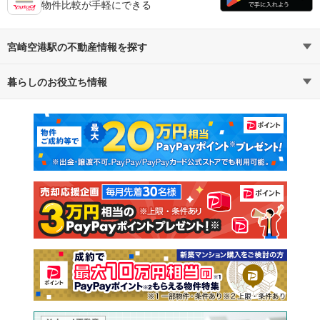
物件比較が手軽にできる
宮崎空港駅の不動産情報を探す
暮らしのお役立ち情報
不動産・住宅
賃貸住宅
マンションカタログ
教えて！住まいの先生
新築マンション
中古マンション
新築一戸建て
中古一戸建て
注文住宅
土地
売却査定