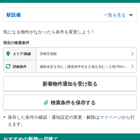
駅設備
一覧を見る
バリアフリー状況
気になる物件がなかったら
条件を変更しよう！
※段差なしでの移動経路
（○：有り △：要駅員設備 ×：無し）
現在の検索条件
地上⇔改札⇔ホーム：○
エレベータ
宮崎空港駅
エリア/路線
・地上⇔改札
エスカレータ
価格未定を含む｜建築条件付き土地を含む｜土地150
m
以上
詳細条件
2
・地上⇔改札
こ
新着物件通知を受け取る
の
検
索
検索条件を保存する
条
件
保存した条件の確認・通知設定の変更・解除は
マイページ
から行
で
えます。
通
知
おすすめの新築一戸建て