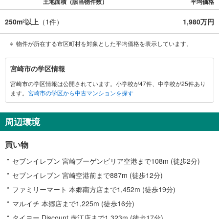
土地面積（該当物件数）
平均価格
250m
以上
（
1
件）
1,980万円
2
物件が所在する市区町村を対象とした平均価格を表示しています。
宮
宮崎市の学区情報
崎
宮崎市の学区情報は公開されています。小学校が47件、中学校が25件あり
市
ます。
宮崎市の学区から中古マンションを探す
に
関
す
周辺環境
る
情
買い物
報
セブンイレブン 宮崎ブーゲンビリア空港まで108m (徒歩2分)
セブンイレブン 宮崎空港前まで887m (徒歩12分)
ファミリーマート 本郷南方店まで1,452m (徒歩19分)
マルイチ 本郷店まで1,225m (徒歩16分)
タイヨー Discount 赤江店まで1,323m (徒歩17分)