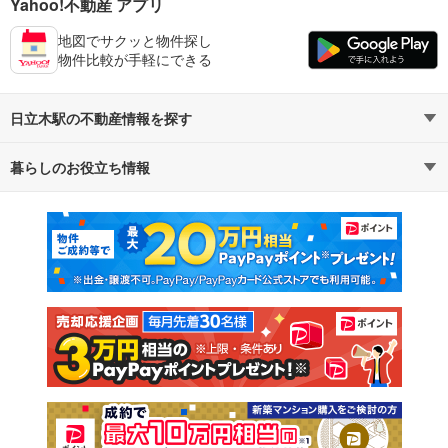
Yahoo!不動産 アプリ
地図でサクッと物件探し
物件比較が手軽にできる
日立木駅の不動産情報を探す
暮らしのお役立ち情報
不動産・住宅
賃貸住宅
マンションカタログ
教えて！住まいの先生
新築マンション
中古マンション
新築一戸建て
中古一戸建て
注文住宅
土地
売却査定