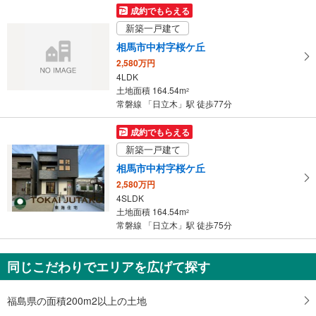
受
成約でもらえる
け
新築一戸建て
取
相馬市中村字桜ケ丘
る
2,580万円
・
4LDK
条
土地面積 164.54m
2
件
常磐線 「日立木」駅 徒歩77分
を
マ
成約でもらえる
イ
新築一戸建て
ペ
相馬市中村字桜ケ丘
ー
2,580万円
ジ
4SLDK
に
土地面積 164.54m
2
保
常磐線 「日立木」駅 徒歩75分
存
す
同じこだわりでエリアを広げて探す
る
福島県の面積200m2以上の土地