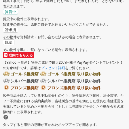
建築工事完了日から1年以上経過したものの、まだ誰も住んだことがない住宅に
表示されます。
賃貸中
賃貸中の物件に表示されます。
賃貸中の物件は、原則ご自身でお住まいいただくことができません。
請求済
その物件が資料請求・お問い合わせ済みの場合に表示されます。
既読
その物件を既にご覧になっている場合に表示されます。
成約でもらえる
【Yahoo!不動産】物件ご成約で最大20万円相当PayPayポイントプレゼント！
の対象物件です。詳細は
プレゼント詳細
をご覧ください。
ゴールド推奨店
ゴールド推奨店 取り扱い物件
シルバー推奨店
シルバー推奨店 取り扱い物件
ブロンズ推奨店
ブロンズ推奨店 取り扱い物件
広告商品を購入している不動産会社のうち、物件情報の正確性、法令遵守、ヤ
フー不動産における成約実績等、当社所定の基準を満たした優良な店舗運営を
実践していると認めた不動産会社（もしくは当該認定を受けた不動産会社の取
扱物件）に表示されます。
タップすると用語の意味が書かれたポップアップが開きます。