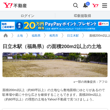
Yahoo!不動産
検索
通知
i
ログイン
ID新規取得
土地
福島県
相馬市
日立木駅
面積200m2以
日立木駅（福島県）の面積200m2以上の土地
一部の画像提供：アフロ
面積200m2以上（約60坪以上）の土地なら敷地面積にゆとりがあるので
駐車場や庭に十分な広さを確保することもできます。面積200m2以上
（約60坪以上）の理想の土地をYahoo!不動産で見つけましょう。