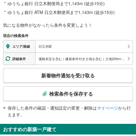
ゆうちょ銀行 日立木郵便局まで1,143m (徒歩15分)
ゆうちょ銀行 ATM 日立木郵便局まで1,143m (徒歩15分)
気になる物件がなかったら
条件を変更しよう！
現在の検索条件
日立木駅
エリア/路線
価格未定を含む｜建築条件付き土地を含む｜土地200
m
以上
詳細条件
2
こ
新着物件通知を受け取る
の
検
索
検索条件を保存する
条
件
保存した条件の確認・通知設定の変更・解除は
マイページ
から行
で
えます。
通
知
おすすめの新築一戸建て
を