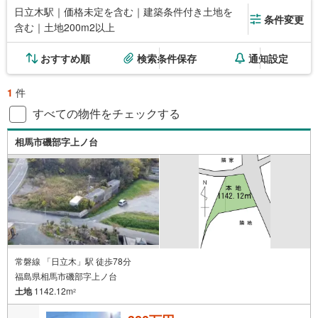
日立木駅｜価格未定を含む｜建築条件付き土地を
条件変更
含む｜土地200m2以上
おすすめ順
検索条件保存
通知設定
1
件
すべての物件をチェックする
相馬市磯部字上ノ台
常磐線 「日立木」駅 徒歩78分
福島県相馬市磯部字上ノ台
土地
1142.12m
2