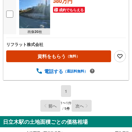
380万円
成約でもらえる
画像
20
枚
リフラット株式会社
資料をもらう
（無料）
電話する
（通話料無料）
1
1
〜
1
件
前へ
次へ
/
1
件
日立木駅の土地面積ごとの価格相場