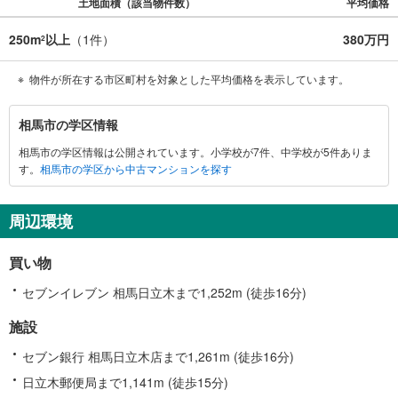
土地面積（該当物件数）
平均価格
250m
以上
（
1
件）
380万円
2
物件が所在する市区町村を対象とした平均価格を表示しています。
相
相馬市の学区情報
馬
相馬市の学区情報は公開されています。小学校が7件、中学校が5件ありま
市
す。
相馬市の学区から中古マンションを探す
に
関
す
周辺環境
る
情
買い物
報
セブンイレブン 相馬日立木まで1,252m (徒歩16分)
施設
セブン銀行 相馬日立木店まで1,261m (徒歩16分)
日立木郵便局まで1,141m (徒歩15分)