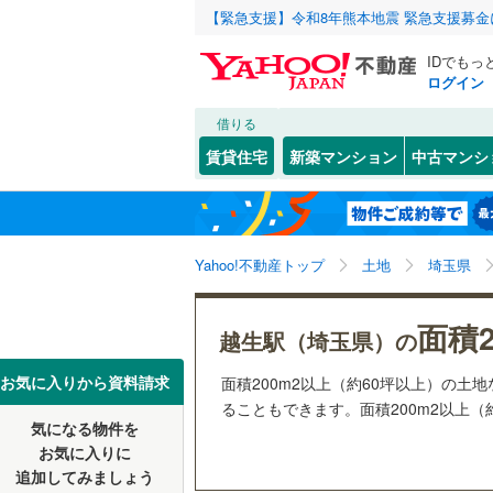
【緊急支援】令和8年熊本地震 緊急支援募
IDでもっ
ログイン
借りる
北海道
JR
北海道
函館本線
(
こだわり条件
配置、向き、
賃貸住宅
新築マンション
中古マンシ
石勝線
(
0
)
前道6m
東北
青森
根室本線
(
(
32
)
(
3
)
(
3
平坦地
（
関東
東京
石北本線
(
Yahoo!不動産トップ
土地
埼玉県
販売、価格、
常磐線
(
32
信越・北陸
新潟
面積2
更地渡し
越生駅（埼玉県）の
(
7
)
(
0
)
(
0
高崎線
(
11
東海
愛知
お気に入りから資料請求
面積200m2以上（約60坪以上）の
立地
両毛線
(
20
ることもできます。面積200m2以上（
烏山線
(
53
気になる物件を
最寄りの
近畿
大阪
お気に入りに
石巻線
(
33
(
14
)
(
18
)
(
1
追加してみましょう
オンライン対