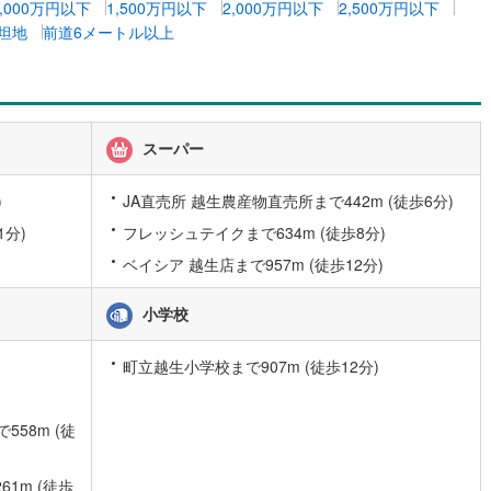
1,000万円以下
1,500万円以下
2,000万円以下
2,500万円以下
坦地
前道6メートル以上
道
(
9
)
北越急行ほくほく線
(
0
)
て銀河鉄道
(
4
)
青い森鉄道
(
3
)
弘南線
(
0
)
弘南鉄道大鰐線
(
0
)
スーパー
鉄道鳥海山ろく線
(
1
)
福島交通飯坂線
(
22
)
)
JA直売所 越生農産物直売所まで442m (徒歩6分)
長野線
(
3
)
上田電鉄別所線
(
3
)
1分)
フレッシュテイクまで634m (徒歩8分)
イトレール
(
54
)
関東鉄道竜ケ崎線
(
5
)
ベイシア 越生店まで957m (徒歩12分)
鉄道大洗鹿島線
(
98
)
ひたちなか海浜鉄道湊線
(
9
)
小学校
35
)
千葉都市モノレール
(
31
)
町立越生小学校まで907m (徒歩12分)
鉄道上毛線
(
73
)
秩父鉄道
(
38
)
線
(
3
)
つくばエクスプレス
(
38
)
58m (徒
77
)
京成押上線
(
2
)
1m (徒歩