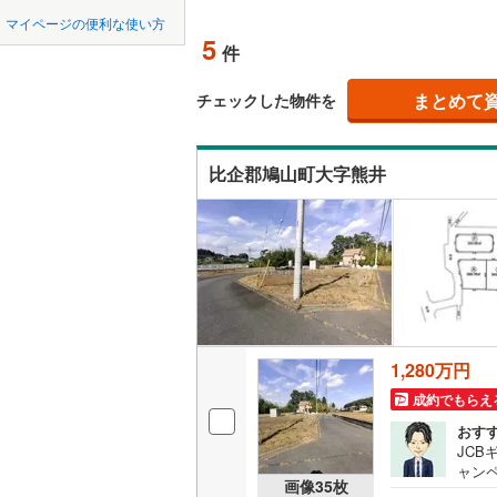
中国
鳥取
北上線
(
1
)
マイページの便利な使い方
オンライ
5
件
山田線
(
2
)
四国
徳島
大湊線
(
0
)
まとめて
オンライ
チェックした物件を
九州・沖縄
福岡
只見線
(
3
)
比企郡鳩山町大字熊井
奥羽本線
(
男鹿線
(
1
)
0
0
0
0
0
0
該当物件
該当物件
該当物件
該当物件
該当物件
該当物件
件
件
件
件
件
件
羽越本線
(
飯山線
(
0
)
湘南新宿
1,280万円
(
290
)
成約でもらえ
外房線
(
32
おす
成田線
(
59
JC
ャンペ
画像
35
枚
のお
東金線
(
96