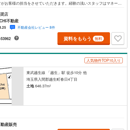
フがお客様の担当をさせていただきます。経験の浅いスタッフはマネージ
)
片町線
(
25
)
が二人三脚でお客様をサポート致します。各スタッフは年間に40件前後の
渡しを経験しておりますので、安心、安全のお取引ができる事をお約束い
奨店
)
関西空港線
(
2
)
ます。 住宅ローンや火災保険、ライフライン（電気、ガス、水道等）や税
CHI不動産
控除手続きまで、不動産購入に関わる全ての手続きを私共がサポートいた
不動産会社レビュー 8件
4.25
東線
(
1
)
本四備讃線
(
4
)
す。 お客様のご不明点は丁寧にご説明いたしますのでご安心ください。 そ
物件以外にかかる諸経費について、「どこに、なんで、いくら」全てご説
資料をもらう
-53962
無料
予土線
(
0
)
たします。 いつでもお気軽にお問い合わせください。
徳島線
(
4
)
人気物件TOP10入り
)
土讃線
(
5
)
線
(
288
)
香椎線
(
19
)
東武越生線 「越生」駅 徒歩10分 他
埼玉県入間郡越生町春日4丁目
肥薩線
(
3
)
土地
646.37m
2
15
)
唐津線
(
0
)
1
)
大村線
(
1
)
51
)
日豊本線
(
217
)
不動産販売
)
吉都線
(
9
)