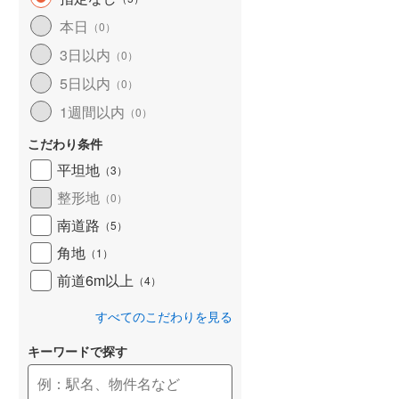
和歌山線
(
75
)
本日
（
0
）
3日以内
東西線
(
2
)
（
0
）
5日以内
（
0
）
予讃線
(
19
)
1週間以内
（
0
）
高徳線
(
17
)
こだわり条件
牟岐線
(
5
)
平坦地
（
3
）
山陽本線（JR九州）
(
4
)
整形地
（
0
）
篠栗線
(
20
)
南道路
（
5
）
角地
指宿枕崎線
(
107
)
（
1
）
前道6m以上
（
4
）
筑肥線
(
17
)
すべてのこだわりを見る
久大本線
(
43
)
キーワードで探す
日田彦山線
(
10
)
筑豊本線
(
35
)