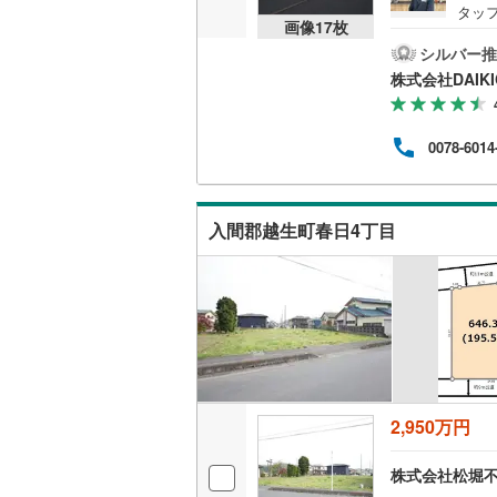
タッ
画像
17
枚
桜井線
(
25
ャー
引き
シルバー推
阪和線
(
33
たし
株式会社DAIKI
金の
おおさか
しま
の他
0078-6014
内子線
(
0
)
明い
鳴門線
(
2
)
入間郡越生町春日4丁目
土讃線
(
24
鹿児島本
三角線
(
6
)
長崎本線
(
佐世保線
(
2,950万円
豊肥本線
(
株式会社松堀
日南線
(
17