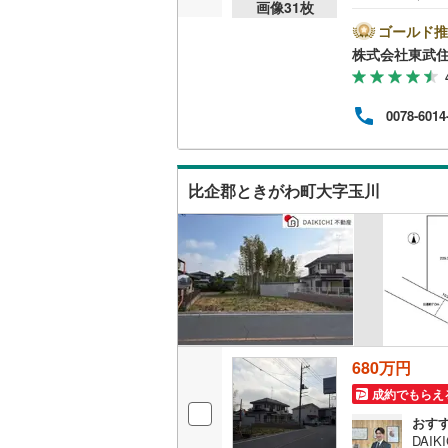
画像
31
枚
のお
越美北線
(
プラ
ゴールド推
良好
株式会社東武
氷見線
(
2
)
為、
ハウ
ご紹
紀勢本線（
0078-6014
揃え
当日
桜島線
(
0
)
～4
加古川線
(
比企郡ときがわ町大字玉川
赤穂線
(
23
宇野線
(
13
福塩線
(
41
岩徳線
(
2
)
小野田線
(
680万円
成約でもらえ
舞鶴線
(
1
)
おす
木次線
(
1
)
DAI