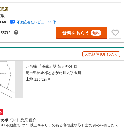
問い合わせがスムーズです。住み替えをご希望の方は自社買取保証付売却
5
)
七尾線
(
2
)
ンがございます。お気軽にお問い合わせください。●建築条件なし●住環境
奨店
●南道路◇当社の強みは（1）リフォーム（当社でも再販事業を行っている
住販
高山本線（JR西日本）
(
0
)
お客様に最適なプランをご提供できます。）（2）注文住宅のご紹介（提携
不動産会社レビュー 22件
4.63
スメーカー7社を保有しておりますので、ご予算・ご希望に合ったプランを
介できます。）◇売買情報など、住まいに関する不動産情報を豊富に取り
JR西日本）
(
34
)
湖西線
(
98
)
資料をもらう
-55718
無料
ております。またリフォームの相談も承ります。◇インターネット予約で
現地見学が可能です（1）［室内・現地を見学する］をクリック（2）本日
福知山線
(
66
)
日以内をご希望の方は「ご要望・ご質問欄」に希望日時をご記入ください！
27
)
播但線
(
69
)
人気物件TOP10入り
)
津山線
(
8
)
八高線 「越生」駅 徒歩85分 他
)
伯備線
(
12
)
埼玉県比企郡ときがわ町大字玉川
土地
225.32m
2
)
呉線
(
32
)
山口線
(
3
)
1
)
美祢線
(
0
)
る
因美線
(
9
)
すめポイント
桑原 優介
草津線
(
27
)
KICHI不動産では5年以上キャリアのある宅地建物取引士の資格を有したス