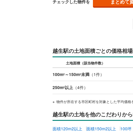
まとめて
チェックした物件を
名古屋市
名古屋市
京都市営
OsakaMe
越生駅の土地面積ごとの価格相場
OsakaMe
土地面積（該当物件数）
OsakaMe
100m
～150m
未満
（
1
件）
2
2
福岡市地
250m
以上
（
4
件）
2
私鉄・その他
札幌市電
(
物件が所在する市区町村を対象とした平均価格
道南いさ
越生駅の土地を他のこだわりから
阿武隈急
面積120m2以上
面積150m2以上
100
秋田内陸