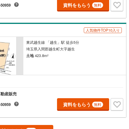
資料をもらう
-50959
無料
6
)
宮崎空港線
(
3
)
線
(
174
)
上越新幹線
(
39
)
線
(
48
)
北陸新幹線
(
129
)
人気物件TOP10入り
線
(
77
)
北陸新幹線（JR西日本）
(
5
)
東武越生線 「越生」駅 徒歩5分
幹線
(
1
)
埼玉県入間郡越生町大字越生
土地
423.8m
2
地下鉄南北線
(
7
)
札幌市営地下鉄東西線
(
6
)
下鉄南北線
(
137
)
仙台市地下鉄東西線
(
50
)
ロ丸ノ内線
(
6
)
東京メトロ丸ノ内方南支線
(
1
)
不動産販売
ロ東西線
(
10
)
東京メトロ千代田線
(
11
)
資料をもらう
-50959
無料
ロ半蔵門線
(
3
)
東京メトロ南北線
(
8
)
線
(
9
)
都営三田線
(
11
)
戸線
(
5
)
横浜市営地下鉄ブルーライン
(
63
)