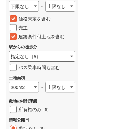
下限なし
上限なし
~
城端線
(
0
)
価格未定を含む
関西本線（JR西日本）
(
113
)
売主
大阪環状線
(
2
)
建築条件付土地を含む
山陽本線（JR西日本）
(
173
)
駅からの徒歩分
姫新線
(
64
)
指定なし
（
5
）
吉備線
(
8
)
バス乗車時間も含む
芸備線
(
18
)
土地面積
可部線
(
18
)
200m2
上限なし
~
宇部線
(
1
)
敷地の権利形態
山陰本線
(
100
)
所有権のみ
（
5
）
境線
(
6
)
情報公開日
奈良線
(
33
)
指定なし
（
5
）