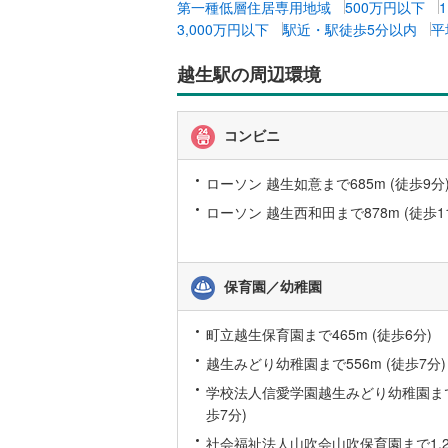
第一種低層住居専用地域
500万円以下
3,000万円以下
駅近・駅徒歩5分以内
平
いすみ鉄
越生駅の周辺環境
IGRいわ
弘南鉄道
コンビニ
由利高原
ローソン 越生如意まで685m (徒歩9分
長野電鉄
ローソン 越生西和田まで878m (徒歩1
宇都宮ラ
鹿島臨海
保育園／幼稚園
小湊鐵道
(
町立越生保育園まで465m (徒歩6分)
上毛電気
越生みどり幼稚園まで556m (徒歩7分)
流鉄流山
学校法人信愛学園越生みどり幼稚園まで5
歩7分)
京成本線
(
社会福祉法人山吹会山吹保育園まで1,26