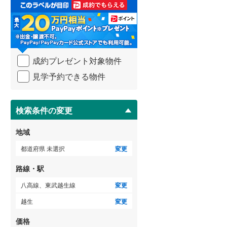
取
る
武蔵野線
(
128
)
・
条
横須賀線
(
65
)
件
を
青梅線
(
42
)
成約プレゼント対象物件
マ
イ
小海線
(
34
)
見学予約できる物件
ペ
ー
京浜東北線
(
96
)
ジ
に
検索条件の変更
総武線
(
53
)
保
存
御殿場線
(
40
)
地域
す
る
中央本線（JR東海）
(
165
)
都道府県 未選択
変更
太多線
(
59
)
路線・駅
名松線
(
3
)
八高線、東武越生線
変更
越生
変更
東海道本線（JR西日本）
(
117
)
価格
小浜線
(
4
)