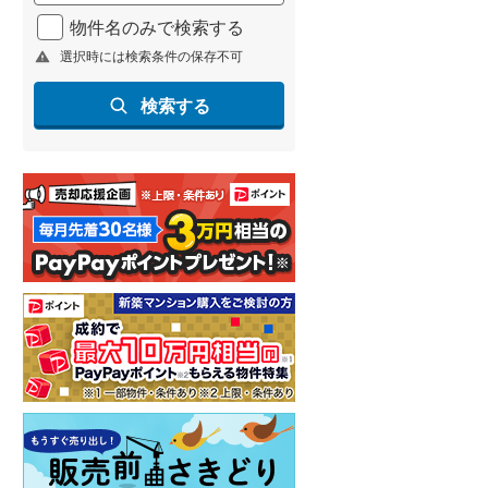
北海道新幹線
(
1
)
物件名のみで検索する
選択時には検索条件の保存不可
山形新幹線
(
96
)
東海道新幹線
(
169
)
検索する
九州新幹線
(
68
)
札幌市営地下鉄東豊線
(
4
)
東京メトロ銀座線
(
3
)
東京メトロ日比谷線
(
4
)
東京メトロ有楽町線
(
4
)
東京メトロ副都心線
(
5
)
都営新宿線
(
9
)
横浜市営地下鉄グリーンライン