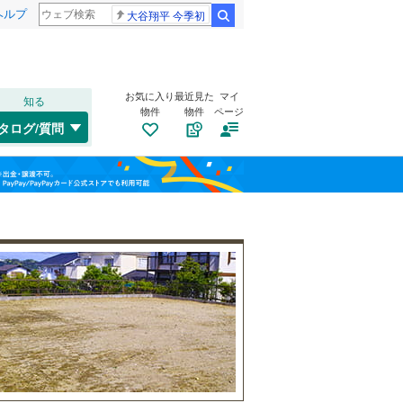
ヘルプ
大谷翔平 今季初
検索
お気に入り
最近見た
マイ
知る
物件
物件
ページ
千歳線
(
5
)
タログ/質問
日高本線
(
0
)
南道路
（
5
）
福島
宗谷本線
(
0
)
(
2
)
(
5
)
(
2
)
古家あり
（
0
）
栃木
群馬
山梨
東北本線
(
486
)
川越線
(
68
)
(
1
)
(
4
)
(
5
)
吾妻線
(
29
)
日光線
(
74
)
仙石線
(
82
)
小学校まで1km以内
（
1
）
和歌山
大船渡線
(
1
)