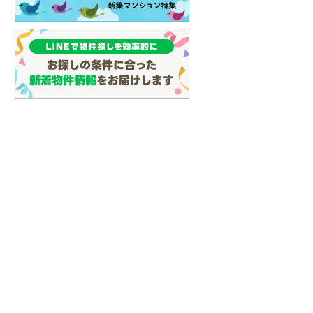
(
25
)
名古屋市営地下鉄鶴舞線
(
35
)
名古屋市営地下鉄名港線
(
10
)
OsakaMetro長堀鶴見緑地線
(
0
)
OsakaMetro谷町線
(
6
)
OsakaMetro千日前線
(
2
)
神戸市営地下鉄海岸線
(
0
)
福岡市地下鉄七隈線
(
28
)
函館市電宝来・谷地頭線
(
0
)
真岡鐵道
(
10
)
山形鉄道フラワー長井線
(
0
)
えちごトキめき鉄道妙高はねうまラ