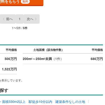
資料をもらう
無料
営地下鉄東山線
(
57
)
名古屋市営地下鉄名城線
(
53
)
前へ
1
次へ
営地下鉄桜通線
(
38
)
名古屋市営地下鉄上飯田線
(
6
)
1
〜
5
件 /
5
件
地下鉄烏丸線
(
39
)
京都市営地下鉄東西線
(
24
)
tro今里筋線
(
1
)
OsakaMetro御堂筋線
(
4
)
tro四つ橋線
(
1
)
OsakaMetro中央線
(
4
)
平均価格
土地面積（該当物件数）
平均価格
tro堺筋線
(
0
)
神戸市営地下鉄西神・山手線
(
6
)
500万円
200m
～250m
未満
（
1
件）
680万円
2
2
下鉄空港線
(
17
)
福岡市地下鉄箱崎線
(
3
)
1,522万円
2
)
函館市電
(
0
)
を表示しています。
りび鉄道
(
0
)
わたらせ渓谷鐵道
(
15
)
探す
行
(
35
)
会津鉄道
(
4
)
坪・面積330m2以上
駅徒歩10分以内
建築条件なしの土地
縦貫鉄道
(
0
)
しなの鉄道北しなの線
(
3
)