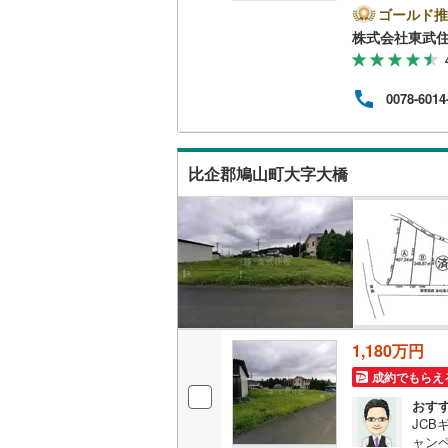
プラ
ゴールド推
かな
南武線
(
12
株式会社東武
（当
す。
横浜線
(
14
で、
0078-6014
動産
相模線
(
11
イン
をク
五日市線
(
時を
比企郡鳩山町大字大橋
篠ノ井線
(
常磐線（
伊東線
(
35
身延線
(
12
武豊線
(
19
1,180万円
関西本線（
成約でもらえ
参宮線
(
0
)
おす
JC
大糸線（J
ャンペ