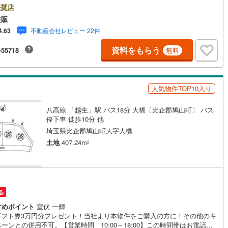
ンがございます。お気軽にお問い合わせください。●建築条件無し●自然豊
奨店
住環境●子育て支援充実●日当たり良好◇当社の強みは（1）リフォーム
)
鶴見線
(
7
)
住販
社でも再販事業を行っている為、お客様に最適なプランをご提供できま
不動産会社レビュー 22件
4.63
）（2）注文住宅のご紹介（提携ハウスメーカー7社を保有しておりますの
2
)
根岸線
(
26
)
ご予算・ご希望に合ったプランをご紹介できます。）◇住まいに関する不
資料をもらう
-55718
無料
情報を豊富に取り揃えております。またリフォームの相談も承ります。◇
1
)
中央本線（JR東日本）
(
224
)
ターネット予約で当日現地見学が可能です（1）［室内・現地を見学する］
リック（2）本日～4日以内をご希望の方は「ご要望・ご質問欄」に希望日
30
)
八高線
(
112
)
ご記入ください！
人気物件TOP10入り
8
)
大糸線（JR東日本）
(
9
)
八高線 「越生」駅 バス18分 大橋〔比企郡鳩山町〕 バス
各駅停車）
(
37
)
埼京線
(
36
)
停下車 徒歩10分 他
)
東海道本線（JR東海）
(
443
)
埼玉県比企郡鳩山町大字大橋
土地
407.24m
2
2
)
飯田線
(
164
)
)
高山本線（JR東海）
(
32
)
JR東海）
(
38
)
紀勢本線（JR東海）
(
5
)
る
博多南線
(
9
)
すめポイント
室伏 一輝
Bギフト券3万円分プレゼント！当社より本物件をご購入の方に！その他のキ
R西日本）
(
0
)
北陸本線
(
10
)
ーンとの併用不可。【営業時間 10:00～18:00】この時間帯はお電話で