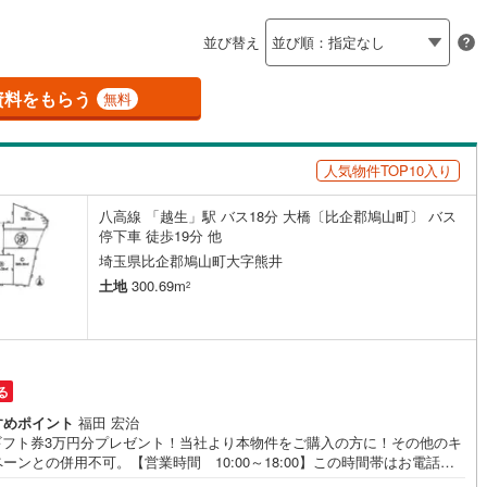
島根
岡山
広島
山口
釜石線
(
0
)
ン内見(相談)可
（
1
）
IT重説可
（
0
）
並び替え
花輪線
(
1
)
香川
愛媛
高知
保存した条件を見る
磐越東線
(
27
)
資料をもらう
ン対応とは？
無料
佐賀
長崎
熊本
大分
陸羽東線
(
22
)
人気物件TOP10入り
38
)
米坂線
(
0
)
八高線 「越生」駅 バス18分 大橋〔比企郡鳩山町〕 バス
五能線
(
0
)
この条件で検索する
この条件で検索する
この条件で検索する
この条件で検索する
この条件で検索する
この条件で検索する
市区町村以下を選択
市区町村を選択す
駅を選択する
停下車 徒歩19分 他
4
)
白新線
(
2
)
埼玉県比企郡鳩山町大字熊井
土地
300.69m
2
越後線
(
5
)
ライン（宇都宮～逗子）
湘南新宿ライン（前橋～小田原）
(
204
)
る
9
)
内房線
(
282
)
すめポイント
福田 宏治
)
鹿島線
(
4
)
Bギフト券3万円分プレゼント！当社より本物件をご購入の方に！その他のキ
ーンとの併用不可。【営業時間 10:00～18:00】この時間帯はお電話で
問い合わせがスムーズです。住み替えをご希望の方は自社買取保証付売却
)
東海道本線
(
113
)