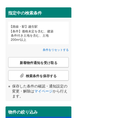
田沢湖線
(
3
)
指定中の検索条件
八戸線
(
0
)
磐越西線
(
26
)
詳しく見る
路線・駅
越生駅
宮崎
鹿児島
沖縄
条件
価格未定を含む、建築
陸羽西線
(
0
)
条件付き土地を含む、土地
200
m
以上
2
左沢線
(
10
)
条件をリセットする
津軽線
(
2
)
する
る
条件をリセットする
条件をリセットする
条件をリセットする
条件をリセットする
条件をリセットする
条件をリセットする
こ
信越本線
(
21
)
新着物件通知を受け取る
の
検
弥彦線
(
0
)
索
検索条件を保存する
条
総武本線
(
237
)
件
保存した条件の確認・通知設定の
で
変更・解除は
マイページ
から行え
通
ます。
京葉線
(
8
)
知
を
久留里線
(
114
)
受
物件の絞り込み
け
山手線
(
7
)