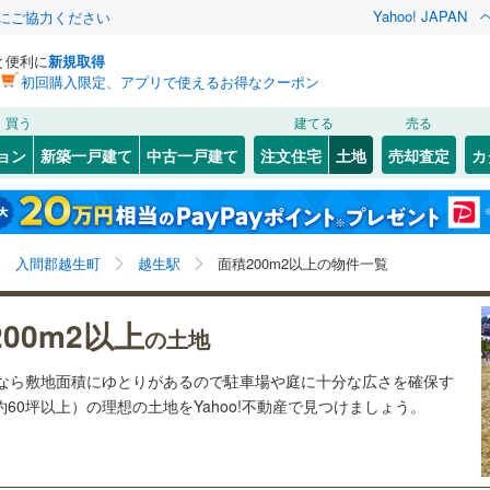
Yahoo! JAPAN
金にご協力ください
と便利に
新規取得
初回購入限定、アプリで使えるお得なクーポン
検索条件を保存しました
買う
建てる
売る
21
)
札沼線
(
3
)
建ち方、日当たり
ョン
新築一戸建て
中古一戸建て
注文住宅
土地
売却査定
カ
この検索条件の新着物件通知は、
マイページ
から設定できます。
室蘭本線
(
6
)
以上
（
4
）
角地
（
1
）
岩手
宮城
秋田
山形
17
)
富良野線
(
0
)
箱根ケ崎
)
(
0
)
(
6
)
(
10
)
(
22
)
(
3
)
3
）
整形地
（
0
）
(
19
)
越生駅、価格未定を含む、建築条件付き土地を含む、土
神奈川
埼玉
千葉
茨城
1
)
釧網本線
(
0
)
入間郡越生町
越生駅
面積200m2以上の物件一覧
地200
m
以上
2
契約、入居関連など
9
)
水郡線
(
111
)
長野
富山
石川
福井
00m2以上
（
0
）
第一種低層住居専用地域
（
0
）
の土地
)
(
3
)
(
0
)
(
0
)
(
0
)
(
0
)
(
1
)
5
)
上越線
(
36
)
閉じる
閉じる
お気に入りリストを見る
お気に入りリストを見る
閉じる
閉じる
岐阜
静岡
三重
土地なら敷地面積にゆとりがあるので駐車場や庭に十分な広さを確保す
検索条件を保存する
9
)
水戸線
(
38
)
約60坪以上）の理想の土地をYahoo!不動産で見つけましょう。
)
仙山線
(
70
)
マイページ
駅が始発駅
（
2
）
海まで2km以内
（
0
）
兵庫
京都
滋賀
奈良
)
気仙沼線
(
3
)
3
)
(
13
)
(
4
)
(
4
)
(
1
)
(
5
)
応