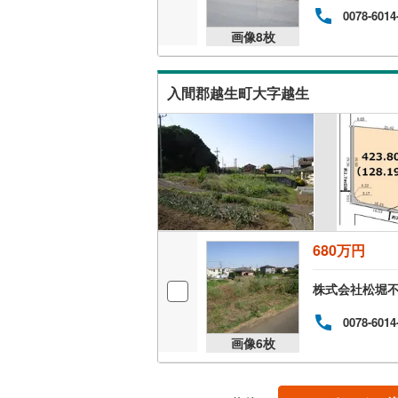
0078-6014
後藤寺線
(
画像
8
枚
東北新幹
秋田新幹
入間郡越生町大字越生
山陽新幹
西九州新
地下鉄
札幌市営
仙台市地
680万円
東京メト
株式会社松堀
東京メト
0078-6014
東京メト
画像
6
枚
都営浅草
都営大江