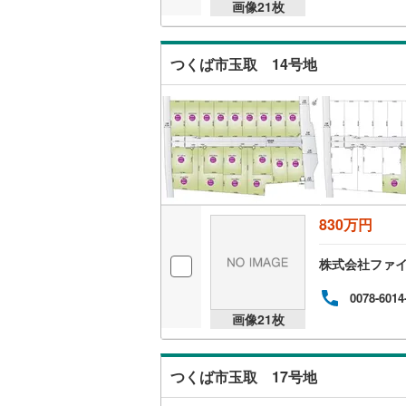
画像
21
枚
越美北線
(
氷見線
(
2
)
つくば市玉取 14号地
紀勢本線（
桜島線
(
0
)
加古川線
(
赤穂線
(
24
830万円
宇野線
(
16
福塩線
(
41
株式会社ファ
岩徳線
(
2
)
0078-6014
画像
21
枚
小野田線
(
舞鶴線
(
1
)
つくば市玉取 17号地
木次線
(
1
)