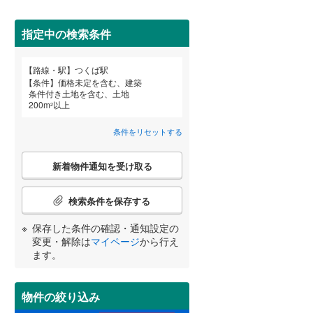
田沢湖線
(
3
)
指定中の検索条件
八戸線
(
0
)
磐越西線
(
26
)
路線・駅
つくば駅
宮崎
鹿児島
沖縄
詳しく見る
条件
価格未定を含む、建築
陸羽西線
(
0
)
条件付き土地を含む、土地
200
m
以上
2
左沢線
(
10
)
条件をリセットする
津軽線
(
2
)
する
る
条件をリセットする
条件をリセットする
条件をリセットする
条件をリセットする
条件をリセットする
条件をリセットする
こ
信越本線
(
21
)
新着物件通知を受け取る
の
検
弥彦線
(
0
)
索
検索条件を保存する
条
総武本線
(
235
)
件
保存した条件の確認・通知設定の
で
変更・解除は
マイページ
から行え
通
ます。
京葉線
(
8
)
知
を
久留里線
(
113
)
受
物件の絞り込み
け
山手線
(
7
)