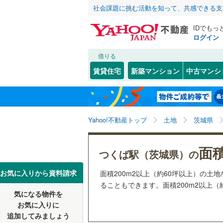
社会課題に挑む活動を知って、共感できる支
IDでもっ
ログイン
借りる
北海道
JR
北海道
函館本線
(
こだわり条件
配置、向き、
賃貸住宅
新築マンション
中古マンシ
石勝線
(
0
)
前道6m
東北
青森
根室本線
(
(
0
)
(
0
)
(
0
平坦地
（
関東
東京
石北本線
(
Yahoo!不動産トップ
土地
茨城県
販売、価格、
常磐線
(
32
信越・北陸
新潟
面積
更地渡し
つくば駅（茨城県）の
高崎線
(
11
東海
愛知
お気に入りから資料請求
面積200m2以上（約60坪以上）の
両毛線
(
22
ることもできます。面積200m2以上（
立地
烏山線
(
54
気になる物件を
近畿
大阪
お気に入りに
柏たなか
最寄りの
(
1
石巻線
(
33
追加してみましょう