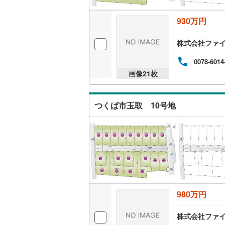
後藤寺線
(
930万円
東北新幹
株式会社ファ
秋田新幹
0078-6014
山陽新幹
画像
21
枚
西九州新
つくば市玉取 10号地
地下鉄
札幌市営
仙台市地
東京メト
東京メト
東京メト
980万円
都営浅草
株式会社ファ
都営大江