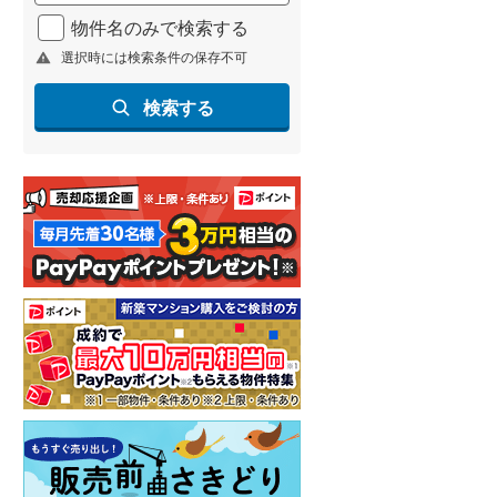
北海道新幹線
(
1
)
物件名のみで検索する
選択時には検索条件の保存不可
山形新幹線
(
96
)
東海道新幹線
(
168
)
検索する
九州新幹線
(
72
)
札幌市営地下鉄東豊線
(
4
)
東京メトロ銀座線
(
4
)
東京メトロ日比谷線
(
4
)
東京メトロ有楽町線
(
4
)
東京メトロ副都心線
(
5
)
都営新宿線
(
9
)
横浜市営地下鉄グリーンライン