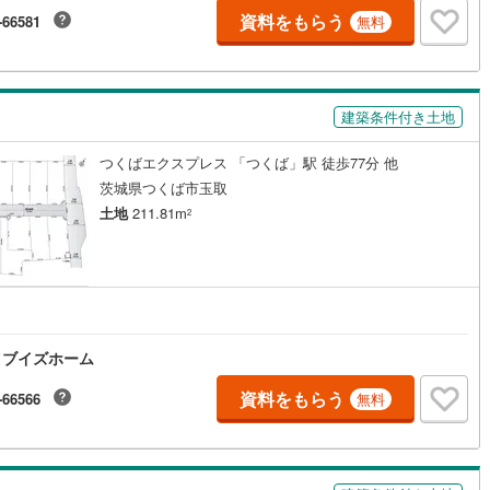
資料をもらう
-66581
無料
営地下鉄東山線
(
59
)
名古屋市営地下鉄名城線
(
51
)
営地下鉄桜通線
(
37
)
名古屋市営地下鉄上飯田線
(
6
)
建築条件付き土地
地下鉄烏丸線
(
40
)
京都市営地下鉄東西線
(
24
)
つくばエクスプレス 「つくば」駅 徒歩77分 他
tro今里筋線
(
1
)
OsakaMetro御堂筋線
(
4
)
茨城県つくば市玉取
土地
211.81m
2
tro四つ橋線
(
1
)
OsakaMetro中央線
(
4
)
tro堺筋線
(
0
)
神戸市営地下鉄西神・山手線
(
6
)
下鉄空港線
(
17
)
福岡市地下鉄箱崎線
(
3
)
イブイズホーム
2
)
函館市電
(
0
)
資料をもらう
-66566
無料
りび鉄道
(
0
)
わたらせ渓谷鐵道
(
17
)
行
(
35
)
会津鉄道
(
4
)
縦貫鉄道
(
0
)
しなの鉄道北しなの線
(
4
)