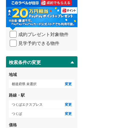
取
る
武蔵野線
(
129
)
・
条
横須賀線
(
66
)
件
を
青梅線
(
42
)
成約プレゼント対象物件
マ
イ
小海線
(
33
)
見学予約できる物件
ペ
ー
京浜東北線
(
94
)
ジ
に
検索条件の変更
総武線
(
48
)
保
存
御殿場線
(
40
)
地域
す
る
中央本線（JR東海）
(
163
)
都道府県 未選択
変更
太多線
(
58
)
路線・駅
名松線
(
3
)
つくばエクスプレス
変更
つくば
変更
東海道本線（JR西日本）
(
117
)
価格
小浜線
(
4
)