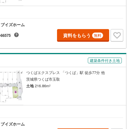
6
)
宮崎空港線
(
3
)
線
(
173
)
上越新幹線
(
38
)
イブイズホーム
線
(
46
)
北陸新幹線
(
127
)
資料をもらう
-66575
無料
線
(
79
)
北陸新幹線（JR西日本）
(
5
)
幹線
(
1
)
建築条件付き土地
地下鉄南北線
(
7
)
札幌市営地下鉄東西線
(
6
)
つくばエクスプレス 「つくば」駅 徒歩77分 他
下鉄南北線
(
139
)
仙台市地下鉄東西線
(
50
)
茨城県つくば市玉取
ロ丸ノ内線
(
6
)
東京メトロ丸ノ内方南支線
(
1
)
土地
216.86m
2
ロ東西線
(
10
)
東京メトロ千代田線
(
12
)
ロ半蔵門線
(
4
)
東京メトロ南北線
(
8
)
線
(
9
)
都営三田線
(
11
)
イブイズホーム
戸線
(
6
)
横浜市営地下鉄ブルーライン
(
63
)