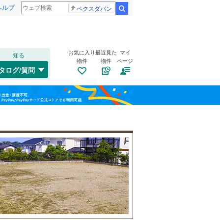
ヘルプ
ペクスダバン
検索
お気に入り
最近見た
マイ
知る
物件
物件
ページ
千歳線
(
5
)
タログ/質問
日高本線
(
0
)
南道路
（
1
）
福島
宗谷本線
(
0
)
流山セントラルパーク
流山おおたかの森
(
3
)
古家あり
（
2
）
栃木
群馬
山梨
東北本線
(
485
)
川越線
(
65
)
(
2
)
吾妻線
(
25
)
(
1
)
日光線
(
75
)
仙石線
(
81
)
和歌山
小学校まで1km以内
（
0
）
大船渡線
(
1
)