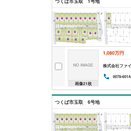
つくば市玉取 1号地
いすみ鉄
IGRいわ
弘南鉄道
由利高原
1,080万円
長野電鉄
株式会社ファ
宇都宮ラ
0078-6014
鹿島臨海
画像
21
枚
小湊鐵道
(
つくば市玉取 6号地
上毛電気
流鉄流山
京成本線
(