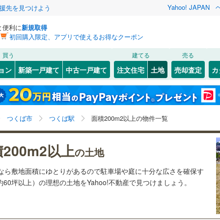
Yahoo! JAPAN
援先を見つけよう
と便利に
新規取得
初回購入限定、アプリで使えるお得なクーポン
検索条件を保存しました
買う
建てる
売る
21
)
札沼線
(
3
)
建ち方、日当たり
ョン
新築一戸建て
中古一戸建て
注文住宅
土地
売却査定
カ
この検索条件の新着物件通知は、
マイページ
から設定できます。
室蘭本線
(
6
)
以上
（
12
）
角地
（
3
）
岩手
宮城
秋田
山形
17
)
富良野線
(
0
)
)
(
0
)
(
2
)
(
1
)
(
4
)
(
3
)
(
2
)
0
）
整形地
（
0
）
つくば駅、価格未定を含む、建築条件付き土地を含む、
神奈川
埼玉
千葉
茨城
1
)
釧網本線
(
0
)
つくば市
つくば駅
面積200m2以上の物件一覧
土地200
m
以上
2
契約、入居関連など
7
)
水郡線
(
112
)
長野
富山
石川
福井
200m2以上
（
0
）
第一種低層住居専用地域
の土地
4
)
上越線
(
36
)
（
10
）
閉じる
閉じる
お気に入りリストを見る
お気に入りリストを見る
閉じる
閉じる
岐阜
静岡
三重
土地なら敷地面積にゆとりがあるので駐車場や庭に十分な広さを確保す
検索条件を保存する
2
)
水戸線
(
38
)
約60坪以上）の理想の土地をYahoo!不動産で見つけましょう。
)
仙山線
(
69
)
マイページ
兵庫
京都
滋賀
奈良
みらい平
みどりの
つくば
駅が始発駅
（
0
）
海まで2km以内
（
0
）
)
(
2
)
(
14
)
)
気仙沼線
(
3
)