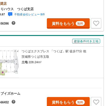
可能！■敷地広々110坪以上♪好きなハウスメーカーでお家を建てたいけど
奨店
が見つからないっ！そんなお客様は『ひだまりハウス』までお問い合わせ
)
鶴見線
(
7
)
まりハウス つくば支店
い！豊富な物件情報からお客様にピッタリの物件をご紹介させていただき
不動産会社レビュー 8件
4.87
（＾＾）/つくば市小田 売地 つくば駅（車18分） 秀峰筑波義務教育学
3
)
根岸線
(
26
)
歩50分）
資料をもらう
-56396
無料
2
)
中央本線（JR東日本）
(
222
)
31
)
八高線
(
114
)
建築条件付き土地
8
)
大糸線（JR東日本）
(
9
)
つくばエクスプレス 「つくば」駅 徒歩77分 他
各駅停車）
(
38
)
埼京線
(
35
)
茨城県つくば市玉取
)
東海道本線（JR東海）
(
439
)
土地
228.24m
2
0
)
飯田線
(
163
)
)
高山本線（JR東海）
(
33
)
JR東海）
(
40
)
紀勢本線（JR東海）
(
5
)
イブイズホーム
博多南線
(
9
)
資料をもらう
-66452
無料
R西日本）
(
0
)
北陸本線
(
10
)