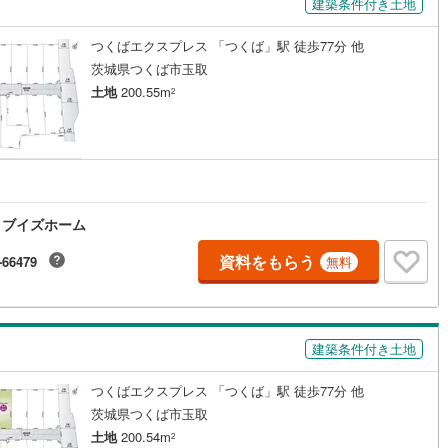
建築条件付き土地
つくばエクスプレス 「つくば」駅 徒歩77分 他
道
(
9
)
北越急行ほくほく線
(
0
)
茨城県つくば市玉取
て銀河鉄道
(
4
)
青い森鉄道
(
3
)
土地
200.55m
2
弘南線
(
0
)
弘南鉄道大鰐線
(
0
)
鉄道鳥海山ろく線
(
1
)
福島交通飯坂線
(
22
)
長野線
(
3
)
上田電鉄別所線
(
3
)
イブイズホーム
イトレール
(
55
)
関東鉄道竜ケ崎線
(
5
)
資料をもらう
-66479
無料
鉄道大洗鹿島線
(
94
)
ひたちなか海浜鉄道湊線
(
9
)
36
)
千葉都市モノレール
(
31
)
鉄道上毛線
(
74
)
秩父鉄道
(
37
)
建築条件付き土地
線
(
3
)
つくばエクスプレス
(
38
)
つくばエクスプレス 「つくば」駅 徒歩77分 他
茨城県つくば市玉取
76
)
京成押上線
(
1
)
土地
200.54m
2