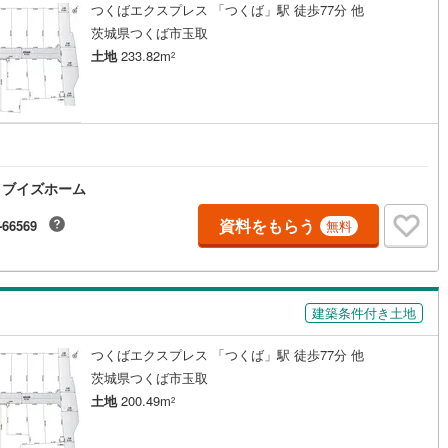
つくばエクスプレス 「つくば」駅 徒歩77分 他
)
片町線
(
25
)
茨城県つくば市玉取
土地
233.82m
2
)
関西空港線
(
2
)
東線
(
1
)
本四備讃線
(
6
)
予土線
(
0
)
徳島線
(
4
)
イブイズホーム
)
土讃線
(
5
)
資料をもらう
-66569
無料
線
(
290
)
香椎線
(
18
)
肥薩線
(
2
)
建築条件付き土地
15
)
唐津線
(
0
)
つくばエクスプレス 「つくば」駅 徒歩77分 他
1
)
大村線
(
1
)
茨城県つくば市玉取
52
)
日豊本線
(
216
)
土地
200.49m
2
)
吉都線
(
9
)