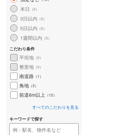
和歌山線
(
98
)
本日
（
0
）
3日以内
東西線
(
2
)
（
0
）
5日以内
（
0
）
予讃線
(
19
)
1週間以内
（
0
）
高徳線
(
17
)
こだわり条件
牟岐線
(
5
)
平坦地
（
0
）
山陽本線（JR九州）
(
4
)
整形地
（
0
）
篠栗線
(
19
)
南道路
（
1
）
角地
指宿枕崎線
(
110
)
（
3
）
前道6m以上
（
12
）
筑肥線
(
17
)
すべてのこだわりを見る
久大本線
(
42
)
キーワードで探す
日田彦山線
(
10
)
筑豊本線
(
35
)