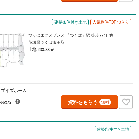
5
)
七尾線
(
2
)
高山本線（JR西日本）
(
0
)
建築条件付き土地
人気物件TOP10入り
JR西日本）
(
58
)
湖西線
(
98
)
つくばエクスプレス 「つくば」駅 徒歩77分 他
茨城県つくば市玉取
福知山線
(
66
)
土地
233.88m
2
27
)
播但線
(
69
)
)
津山線
(
9
)
)
伯備線
(
13
)
)
呉線
(
33
)
イブイズホーム
山口線
(
3
)
資料をもらう
-66572
無料
1
)
美祢線
(
0
)
因美線
(
9
)
建築条件付き土地
草津線
(
27
)