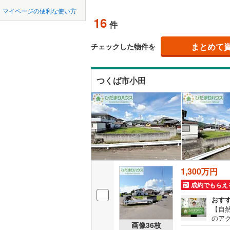
柏の葉キャンパス
中国
鳥取
北上線
(
1
)
オンライン対
マイページの便利な使い方
(
1
)
16
件
山田線
(
2
)
四国
徳島
オンライ
(
1
)
大湊線
(
0
)
まとめて
チェックした物件を
九州・沖縄
福岡
オンライ
只見線
(
3
)
つくば市小田
奥羽本線
(
男鹿線
(
1
)
0
0
0
0
0
0
該当物件
該当物件
該当物件
該当物件
該当物件
該当物件
件
件
件
件
件
件
羽越本線
(
飯山線
(
0
)
湘南新宿
1,300万円
(
293
)
成約でもらえ
外房線
(
32
おす
成田線
(
60
【自
のア
画像
36
枚
りハ
東金線
(
96