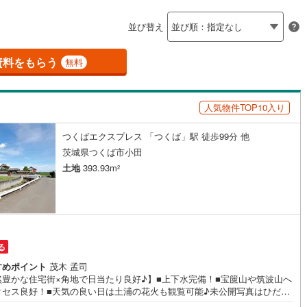
島根
岡山
広島
山口
釜石線
(
0
)
応
(
0
)
(
16
)
並び替え
(
2
)
花輪線
(
1
)
ン内見(相談)可
香川
（
2
）
愛媛
IT重説可
高知
（
1
）
保存した条件を見る
磐越東線
(
27
)
資料をもらう
無料
佐賀
長崎
熊本
大分
ン対応とは？
陸羽東線
(
21
)
人気物件TOP10入り
38
)
米坂線
(
0
)
つくばエクスプレス 「つくば」駅 徒歩99分 他
五能線
(
0
)
この条件で検索する
この条件で検索する
この条件で検索する
この条件で検索する
この条件で検索する
この条件で検索する
市区町村以下を選択
市区町村を選択す
駅を選択する
茨城県つくば市小田
4
)
白新線
(
2
)
土地
393.93m
2
越後線
(
5
)
ライン（宇都宮～逗子）
湘南新宿ライン（前橋～小田原）
(
203
)
る
9
)
内房線
(
281
)
すめポイント
茂木 孟司
)
鹿島線
(
3
)
然豊かな住宅街×角地で日当たり良好♪】■上下水完備！■宝篋山や筑波山へ
クセス良好！■天気の良い日は土浦の花火も観覧可能♪未公開写真はひだま
ウスHPにて公開中♪■小田城跡でお散歩も可能♪■自然豊かな環境で家庭菜
)
東海道本線
(
112
)