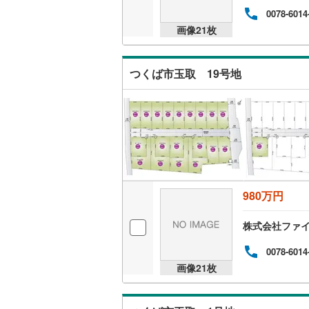
0078-6014
画像
21
枚
名古屋市
名古屋市
つくば市玉取 19号地
京都市営
OsakaMe
OsakaMe
OsakaMe
福岡市地
980万円
株式会社ファ
私鉄・その他
札幌市電
(
0078-6014
道南いさ
画像
21
枚
阿武隈急
秋田内陸