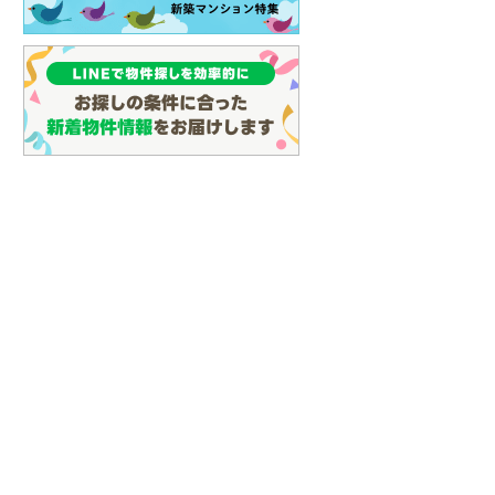
(
24
)
名古屋市営地下鉄鶴舞線
(
35
)
名古屋市営地下鉄名港線
(
11
)
OsakaMetro長堀鶴見緑地線
(
0
)
OsakaMetro谷町線
(
6
)
OsakaMetro千日前線
(
2
)
神戸市営地下鉄海岸線
(
0
)
福岡市地下鉄七隈線
(
30
)
函館市電宝来・谷地頭線
(
0
)
真岡鐵道
(
10
)
山形鉄道フラワー長井線
(
0
)
えちごトキめき鉄道妙高はねうまラ