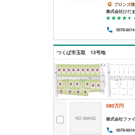
園も
ブロンズ推
土地
南武線
(
11
株式会社ひだ
下さ
ます
横浜線
(
14
校（徒
0078-6014
相模線
(
11
五日市線
(
つくば市玉取 13号地
篠ノ井線
(
常磐線（
伊東線
(
36
身延線
(
12
武豊線
(
19
580万円
関西本線（
株式会社ファ
参宮線
(
0
)
0078-6014
大糸線（J