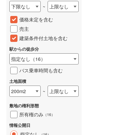
下限なし
上限なし
~
城端線
(
0
)
価格未定を含む
関西本線（JR西日本）
(
113
)
売主
大阪環状線
(
2
)
建築条件付土地を含む
山陽本線（JR西日本）
(
174
)
駅からの徒歩分
姫新線
(
64
)
指定なし
（
16
）
吉備線
(
10
)
バス乗車時間も含む
芸備線
(
19
)
土地面積
可部線
(
19
)
200m2
上限なし
~
宇部線
(
1
)
敷地の権利形態
山陰本線
(
100
)
所有権のみ
（
16
）
境線
(
6
)
情報公開日
奈良線
(
34
)
指定なし
（
16
）