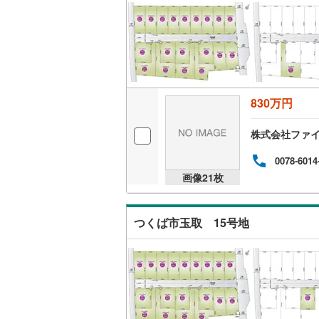
桜井線
(
25
阪和線
(
46
おおさか
内子線
(
0
)
830万円
鳴門線
(
2
)
株式会社ファ
土讃線
(
24
0078-6014
鹿児島本
画像
21
枚
三角線
(
6
)
つくば市玉取 15号地
長崎本線
(
佐世保線
(
豊肥本線
(
日南線
(
17