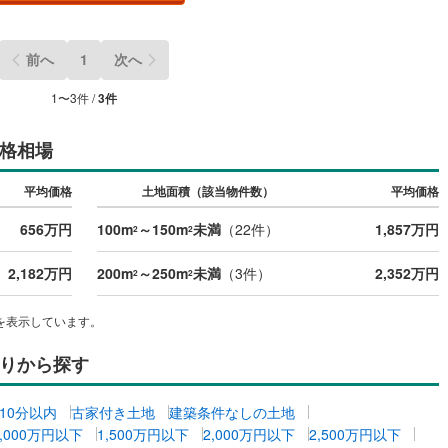
)
片町線
(
25
)
前へ
1
次へ
)
関西空港線
(
2
)
東線
(
1
)
本四備讃線
(
6
)
1
〜
3
件 /
3
件
予土線
(
0
)
格相場
徳島線
(
4
)
平均価格
土地面積（該当物件数）
平均価格
)
土讃線
(
5
)
656万円
100m
～150m
未満
（
22
件）
1,857万円
2
2
線
(
289
)
香椎線
(
18
)
2,182万円
200m
～250m
未満
（
3
件）
2,352万円
2
2
肥薩線
(
2
)
15
)
唐津線
(
0
)
を表示しています。
1
)
大村線
(
1
)
りから探す
52
)
日豊本線
(
216
)
10分以内
古家付き土地
建築条件なしの土地
)
吉都線
(
9
)
1,000万円以下
1,500万円以下
2,000万円以下
2,500万円以下