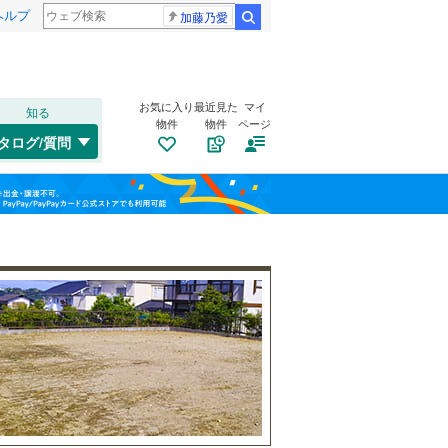
ヘルプ
加藤乃愛
検索
お気に入り
最近見た
マイ
知る
物件
物件
ページ
千歳線
(
5
)
タログ/質問
日高本線
(
0
)
南道路
（
0
）
福島
宗谷本線
(
0
)
鎌ケ谷大仏
(
4
)
(
2
)
古家あり
（
1
）
(
3
)
栃木
群馬
山梨
東北本線
(
485
)
川越線
(
65
)
(
2
)
(
4
)
(
4
)
吾妻線
(
25
)
日光線
(
75
)
仙石線
(
81
)
小学校まで1km以内
（
1
）
和歌山
大船渡線
(
1
)