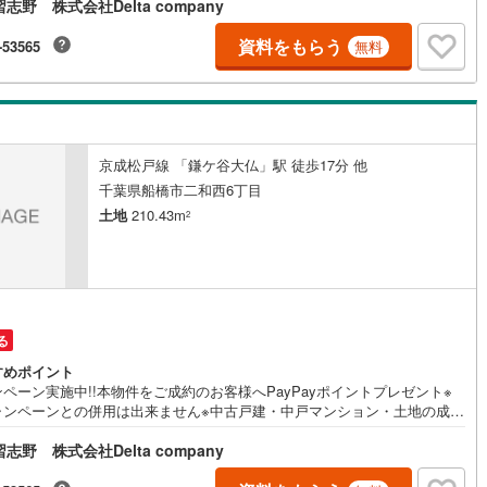
志野 株式会社Delta company
建の成約価格の0.3％または20万円のいずれか安価な額相当のPayPayポ
トを付与
)
鶴見線
(
7
)
資料をもらう
-53565
無料
3
)
根岸線
(
26
)
2
)
中央本線（JR東日本）
(
222
)
31
)
八高線
(
114
)
京成松戸線 「鎌ケ谷大仏」駅 徒歩17分 他
千葉県船橋市二和西6丁目
8
)
大糸線（JR東日本）
(
9
)
土地
210.43m
2
各駅停車）
(
38
)
埼京線
(
35
)
)
東海道本線（JR東海）
(
440
)
0
)
飯田線
(
163
)
る
)
高山本線（JR東海）
(
33
)
すめポイント
ペーン実施中!!本物件をご成約のお客様へPayPayポイントプレゼント※
JR東海）
(
40
)
紀勢本線（JR東海）
(
5
)
ャンペーンとの併用は出来ません※中古戸建・中戸マンション・土地の成約
0.15％または20万円のいずれか安価な額相当のPayPayポイントを付与※
博多南線
(
9
)
志野 株式会社Delta company
建の成約価格の0.3％または20万円のいずれか安価な額相当のPayPayポ
トを付与
R西日本）
(
0
)
北陸本線
(
12
)