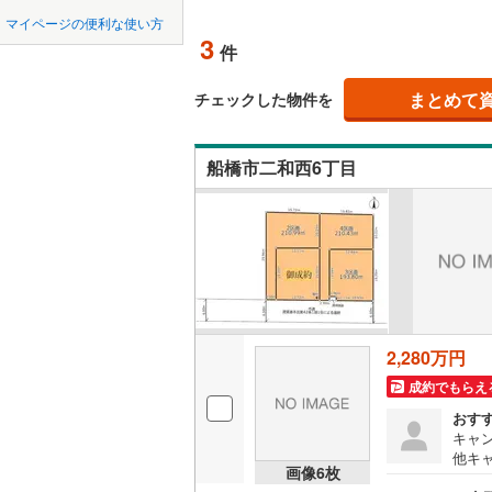
中国
鳥取
北上線
(
1
)
マイページの便利な使い方
オンライ
3
件
山田線
(
2
)
四国
徳島
大湊線
(
0
)
まとめて
オンライ
チェックした物件を
九州・沖縄
福岡
只見線
(
3
)
船橋市二和西6丁目
奥羽本線
(
男鹿線
(
1
)
0
0
0
0
0
0
該当物件
該当物件
該当物件
該当物件
該当物件
該当物件
件
件
件
件
件
件
羽越本線
(
飯山線
(
0
)
湘南新宿
2,280万円
(
293
)
成約でもらえ
外房線
(
32
おす
キャン
成田線
(
60
他キ
画像
6
枚
価格の
東金線
(
96