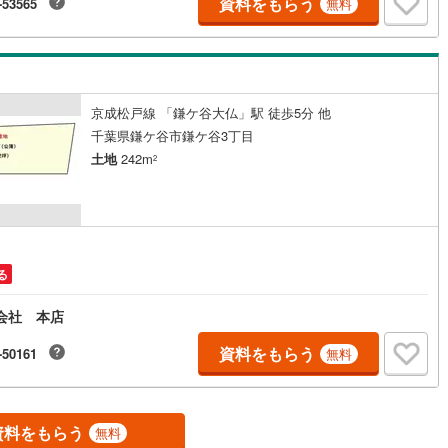
資料をもらう
-53565
無料
5
)
七尾線
(
2
)
高山本線（JR西日本）
(
0
)
JR西日本）
(
58
)
湖西線
(
98
)
京成松戸線 「鎌ケ谷大仏」駅 徒歩5分 他
千葉県鎌ケ谷市鎌ケ谷3丁目
福知山線
(
66
)
土地
242m
2
27
)
播但線
(
69
)
)
津山線
(
9
)
)
伯備線
(
13
)
る
)
呉線
(
33
)
会社 本店
山口線
(
3
)
資料をもらう
-50161
無料
1
)
美祢線
(
0
)
因美線
(
9
)
資料をもらう
無料
草津線
(
27
)