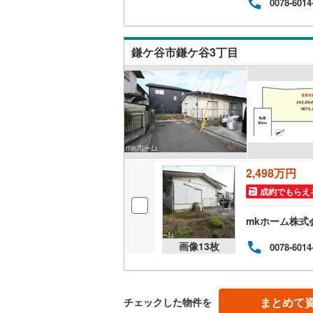
0078-6014
越美北線
(
氷見線
(
2
)
鎌ケ谷市鎌ケ谷3丁目
紀勢本線（
桜島線
(
0
)
加古川線
(
赤穂線
(
24
2,498万円
宇野線
(
16
成約でもらえ
福塩線
(
41
mkホーム株式
岩徳線
(
2
)
画像
13
枚
0078-6014
小野田線
(
舞鶴線
(
1
)
まとめて
チェックした物件を
木次線
(
1
)