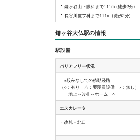
鎌ヶ谷山下眼科まで111m (徒歩2分)
長谷川皮フ科まで111m (徒歩2分)
いすみ鉄
IGRいわ
鎌ヶ谷大仏駅の情報
弘南鉄道
駅設備
由利高原
長野電鉄
バリアフリー状況
宇都宮ラ
※段差なしでの移動経路
鹿島臨海
（○：有り △：要駅員設備 ×：無し）
地上⇔改札⇔ホーム：○
小湊鐵道
(
エスカレータ
上毛電気
流鉄流山
・改札⇔北口
京成本線
(