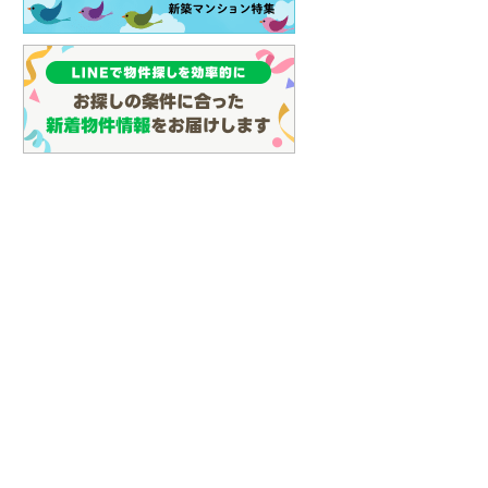
(
23
)
名古屋市営地下鉄鶴舞線
(
35
)
名古屋市営地下鉄名港線
(
11
)
OsakaMetro長堀鶴見緑地線
(
0
)
OsakaMetro谷町線
(
6
)
OsakaMetro千日前線
(
2
)
神戸市営地下鉄海岸線
(
0
)
福岡市地下鉄七隈線
(
30
)
函館市電宝来・谷地頭線
(
0
)
真岡鐵道
(
10
)
山形鉄道フラワー長井線
(
0
)
えちごトキめき鉄道妙高はねうまラ