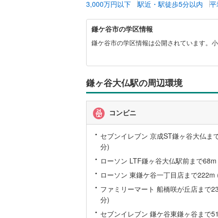
3,000万円以下
駅近・駅徒歩5分以内
平
後藤寺線
(
鎌
東北新幹
鎌ケ谷市の学区情報
ケ
谷
鎌ケ谷市の学区情報は公開されています。小
秋田新幹
市
に
山陽新幹
関
す
鎌ヶ谷大仏駅の周辺環境
西九州新
る
情
報
地下鉄
札幌市営
コンビニ
仙台市地
セブンイレブン 京成ST鎌ヶ谷大仏まで5
東京メト
分)
ローソン LTF鎌ヶ谷大仏駅前まで68m 
東京メト
ローソン 東鎌ケ谷一丁目店まで222m 
東京メト
ファミリーマート 船橋咲が丘店まで233
都営浅草
分)
セブンイレブン 鎌ケ谷東鎌ヶ谷まで511
都営大江