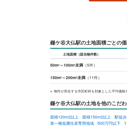
桜井線
(
24
阪和線
(
46
おおさか
内子線
(
0
)
鎌ケ谷大仏駅の土地面積ごとの価
鳴門線
(
2
)
土地面積（該当物件数）
土讃線
(
24
50m
～100m
未満
（
5
件）
2
2
鹿児島本
150m
～200m
未満
（
11
件）
2
2
三角線
(
6
)
長崎本線
(
物件が所在する市区町村を対象とした平均価格
佐世保線
(
鎌ケ谷大仏駅の土地を他のこだわ
豊肥本線
(
面積120m2以上
面積150m2以上
駅徒歩
日南線
(
17
第一種低層住居専用地域
500万円以下