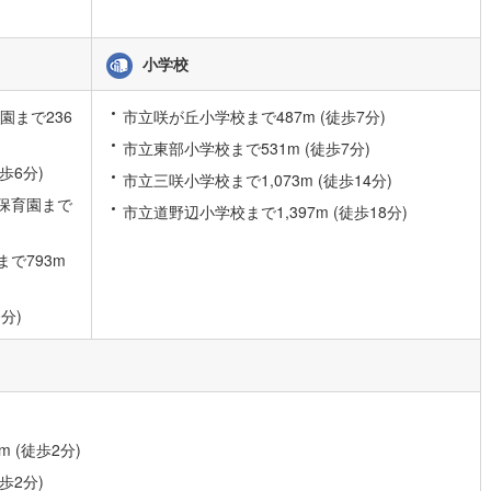
営地下鉄東山線
(
59
)
名古屋市営地下鉄名城線
(
51
)
小学校
営地下鉄桜通線
(
37
)
名古屋市営地下鉄上飯田線
(
6
)
園まで236
市立咲が丘小学校まで487m (徒歩7分)
地下鉄烏丸線
(
40
)
京都市営地下鉄東西線
(
24
)
市立東部小学校まで531m (徒歩7分)
歩6分)
市立三咲小学校まで1,073m (徒歩14分)
tro今里筋線
(
1
)
OsakaMetro御堂筋線
(
4
)
保育園まで
市立道野辺小学校まで1,397m (徒歩18分)
tro四つ橋線
(
1
)
OsakaMetro中央線
(
4
)
で793m
tro堺筋線
(
0
)
神戸市営地下鉄西神・山手線
(
6
)
下鉄空港線
(
17
)
福岡市地下鉄箱崎線
(
3
)
分)
2
)
函館市電
(
0
)
りび鉄道
(
0
)
わたらせ渓谷鐵道
(
17
)
行
(
35
)
会津鉄道
(
4
)
 (徒歩2分)
歩2分)
縦貫鉄道
(
0
)
しなの鉄道北しなの線
(
4
)