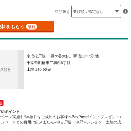
島根
岡山
広島
山口
釜石線
(
0
)
ン内見(相談)可
（
2
）
IT重説可
（
2
）
並び替え
花輪線
(
1
)
香川
愛媛
高知
保存した条件を見る
磐越東線
(
27
)
資料をもらう
ン対応とは？
無料
佐賀
長崎
熊本
大分
陸羽東線
(
21
)
38
)
米坂線
(
0
)
京成松戸線 「鎌ケ谷大仏」駅 徒歩17分 他
五能線
(
0
)
この条件で検索する
この条件で検索する
この条件で検索する
この条件で検索する
この条件で検索する
この条件で検索する
市区町村以下を選択
市区町村を選択す
駅を選択する
千葉県船橋市二和西6丁目
4
)
白新線
(
2
)
土地
210.99m
2
越後線
(
5
)
ライン（宇都宮～逗子）
湘南新宿ライン（前橋～小田原）
(
203
)
る
9
)
内房線
(
281
)
すめポイント
ペーン実施中!!本物件をご成約のお客様へPayPayポイントプレゼント※
)
鹿島線
(
3
)
ャンペーンとの併用は出来ません※中古戸建・中戸マンション・土地の成約
0.15％または20万円のいずれか安価な額相当のPayPayポイントを付与※
)
東海道本線
(
112
)