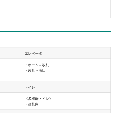
道
(
9
)
北越急行ほくほく線
(
0
)
て銀河鉄道
(
4
)
青い森鉄道
(
3
)
弘南線
(
0
)
弘南鉄道大鰐線
(
0
)
鉄道鳥海山ろく線
(
1
)
福島交通飯坂線
(
22
)
長野線
(
3
)
上田電鉄別所線
(
3
)
エレベータ
イトレール
(
55
)
関東鉄道竜ケ崎線
(
5
)
・ホーム⇔改札
鉄道大洗鹿島線
(
94
)
ひたちなか海浜鉄道湊線
(
9
)
・改札⇔南口
36
)
千葉都市モノレール
(
31
)
トイレ
鉄道上毛線
(
74
)
秩父鉄道
(
37
)
線
(
3
)
つくばエクスプレス
(
38
)
《多機能トイレ》
・改札内
76
)
京成押上線
(
1
)