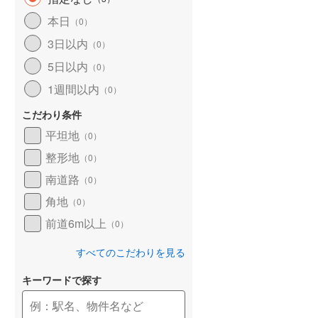
和歌山線
(
98
)
本日
（
0
）
3日以内
東西線
(
2
)
（
0
）
5日以内
（
0
）
予讃線
(
19
)
1週間以内
（
0
）
高徳線
(
17
)
こだわり条件
牟岐線
(
5
)
平坦地
（
0
）
山陽本線（JR九州）
(
4
)
整形地
（
0
）
篠栗線
(
19
)
南道路
（
0
）
角地
指宿枕崎線
(
110
)
（
0
）
前道6m以上
（
0
）
筑肥線
(
17
)
すべてのこだわりを見る
久大本線
(
42
)
キーワードで探す
日田彦山線
(
10
)
筑豊本線
(
35
)