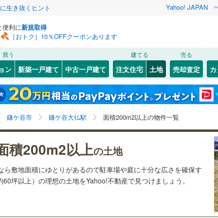
Yahoo! JAPAN
クに生き抜くヒント
と便利に
新規取得
［おトク］10％OFFクーポンあります
検索条件を保存しました
買う
建てる
売る
21
)
札沼線
(
3
)
建ち方、日当たり
ョン
新築一戸建て
中古一戸建て
注文住宅
土地
売却査定
カ
この検索条件の新着物件通知は、
マイページ
から設定できます。
室蘭本線
(
6
)
以上
（
0
）
角地
（
0
）
岩手
宮城
秋田
山形
17
)
富良野線
(
0
)
)
(
1
)
(
0
)
(
4
)
(
5
)
(
2
)
(
3
)
0
）
整形地
（
0
）
鎌ケ谷大仏駅、価格未定を含む、建築条件付き土地を含
神奈川
埼玉
千葉
茨城
1
)
釧網本線
(
0
)
鎌ケ谷市
鎌ケ谷大仏駅
面積200m2以上の物件一覧
む、土地200
m
以上
2
契約、入居関連など
7
)
水郡線
(
112
)
長野
富山
石川
福井
面積200m2以上
（
0
）
第一種低層住居専用地域
（
1
）
の土地
くぬぎ山
みのり台
)
(
0
)
(
2
)
(
5
)
(
2
)
4
)
上越線
(
36
)
閉じる
閉じる
お気に入りリストを見る
お気に入りリストを見る
閉じる
閉じる
岐阜
静岡
三重
土地なら敷地面積にゆとりがあるので駐車場や庭に十分な広さを確保す
検索条件を保存する
3
)
水戸線
(
39
)
(
0
)
(
1
)
約60坪以上）の理想の土地をYahoo!不動産で見つけましょう。
)
仙山線
(
69
)
マイページ
駅が始発駅
（
0
）
海まで2km以内
（
0
）
兵庫
京都
滋賀
奈良
)
気仙沼線
(
3
)
応