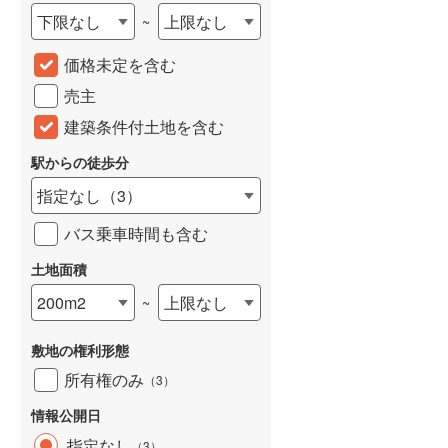
下限なし
上限なし
~
城端線
(
0
)
価格未定を含む
関西本線（JR西日本）
(
113
)
売主
大阪環状線
(
2
)
建築条件付土地を含む
山陽本線（JR西日本）
(
174
)
駅からの徒歩分
姫新線
(
64
)
指定なし
（
3
）
吉備線
(
10
)
バス乗車時間も含む
芸備線
(
19
)
土地面積
可部線
(
19
)
200m2
上限なし
~
宇部線
(
1
)
敷地の権利形態
山陰本線
(
100
)
所有権のみ
（
3
）
境線
(
6
)
情報公開日
奈良線
(
34
)
指定なし
（
3
）