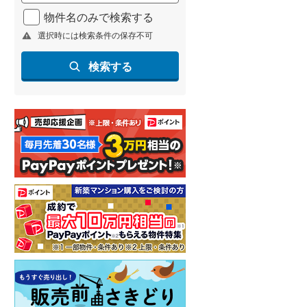
北海道新幹線
(
1
)
物件名のみで検索する
選択時には検索条件の保存不可
山形新幹線
(
96
)
東海道新幹線
(
169
)
検索する
九州新幹線
(
72
)
札幌市営地下鉄東豊線
(
4
)
東京メトロ銀座線
(
4
)
東京メトロ日比谷線
(
4
)
東京メトロ有楽町線
(
4
)
東京メトロ副都心線
(
5
)
都営新宿線
(
9
)
横浜市営地下鉄グリーンライン