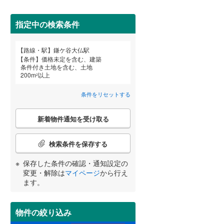
田沢湖線
(
3
)
指定中の検索条件
八戸線
(
0
)
磐越西線
(
26
)
詳しく見る
路線・駅
鎌ケ谷大仏駅
宮崎
鹿児島
沖縄
条件
価格未定を含む、建築
陸羽西線
(
0
)
条件付き土地を含む、土地
200
m
以上
2
左沢線
(
10
)
条件をリセットする
津軽線
(
2
)
する
る
条件をリセットする
条件をリセットする
条件をリセットする
条件をリセットする
条件をリセットする
条件をリセットする
こ
信越本線
(
21
)
新着物件通知を受け取る
の
検
弥彦線
(
0
)
索
検索条件を保存する
条
総武本線
(
235
)
件
保存した条件の確認・通知設定の
で
変更・解除は
マイページ
から行え
通
ます。
京葉線
(
8
)
知
を
久留里線
(
113
)
受
物件の絞り込み
け
山手線
(
7
)