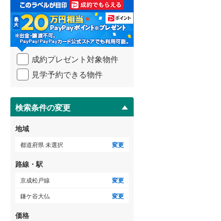
取
る
武蔵野線
(
129
)
・
条
横須賀線
(
66
)
件
を
青梅線
(
42
)
成約プレゼント対象物件
マ
イ
小海線
(
33
)
見学予約できる物件
ペ
ー
京浜東北線
(
94
)
ジ
に
検索条件の変更
総武線
(
48
)
保
存
御殿場線
(
40
)
地域
す
る
中央本線（JR東海）
(
163
)
都道府県 未選択
変更
太多線
(
58
)
路線・駅
名松線
(
3
)
京成松戸線
変更
鎌ケ谷大仏
変更
東海道本線（JR西日本）
(
117
)
価格
小浜線
(
4
)