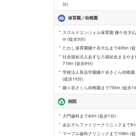
分)
名古屋市
保育園／幼稚園
名古屋市
スクルドエンジェル保育園 鎌ケ谷大仏
m (徒歩3分)
京都市営
たかし保育園鎌ケ谷大仏まで405m (徒
OsakaMe
社会福祉法人あすなろ福祉会まるやま
OsakaMe
719m (徒歩9分)
学校法人長浜学園鎌ケ谷さくら幼稚園ま
OsakaMe
(徒歩10分)
福岡市地
鎌ヶ谷さくら幼稚園まで793m (徒歩10
私鉄・その他
札幌市電
(
病院
道南いさ
大門歯科まで40m (徒歩1分)
阿武隈急
あおぞらファミリークリニックまで91m
マーブル歯科クリニックまで108m (徒
秋田内陸