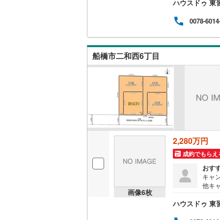
ハウスドゥ 東習
新築戸
イン
南武線
(
11
0078-6014
横浜線
(
14
相模線
(
11
船橋市二和西6丁目
五日市線
(
篠ノ井線
(
常磐線（
伊東線
(
36
2,280万円
身延線
(
12
成約でもらえ
武豊線
(
19
おす
キャン
関西本線（
他キ
画像
6
枚
価格の
参宮線
(
0
)
ハウスドゥ 東習
新築戸
イン
大糸線（J