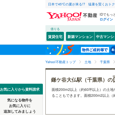
日本で45℃の夏が来る!? 猛暑を賢くおト
IDでもっ
ログイン
借りる
北海道
JR
北海道
函館本線
(
こだわり条件
配置、向き、
賃貸住宅
新築マンション
中古マンシ
石勝線
(
0
)
前道6m
東北
青森
根室本線
(
(
1
)
(
1
)
(
2
平坦地
（
関東
東京
石北本線
(
Yahoo!不動産トップ
土地
千葉県
販売、価格、
常磐線
(
32
信越・北陸
新潟
更地渡し
鎌ケ谷大仏駅（千葉県）の
新鎌ケ谷
(
0
)
(
0
高崎線
(
11
(
1
)
東海
愛知
お気に入りから資料請求
面積200m2以上（約60坪以上）の
立地
両毛線
(
22
ることもできます。面積200m2以上（
烏山線
(
54
気になる物件を
最寄りの
近畿
大阪
お気に入りに
石巻線
(
33
追加してみましょう
オンライン対