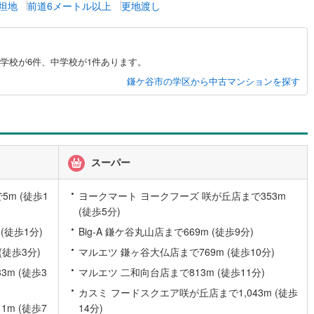
坦地
前道6メートル以上
更地渡し
6
)
宮崎空港線
(
3
)
線
(
174
)
上越新幹線
(
38
)
学校が6件、中学校が1件あります。
線
(
46
)
北陸新幹線
(
127
)
鎌ケ谷市の学区から中古マンションを探す
線
(
79
)
北陸新幹線（JR西日本）
(
5
)
幹線
(
1
)
地下鉄南北線
(
7
)
札幌市営地下鉄東西線
(
6
)
スーパー
下鉄南北線
(
139
)
仙台市地下鉄東西線
(
50
)
m (徒歩1
ヨークマート ヨークフーズ 咲が丘店まで353m
ロ丸ノ内線
(
6
)
東京メトロ丸ノ内方南支線
(
1
)
(徒歩5分)
(徒歩1分)
Big-A 鎌ケ谷丸山店まで669m (徒歩9分)
ロ東西線
(
10
)
東京メトロ千代田線
(
12
)
(徒歩3分)
マルエツ 鎌ヶ谷大仏店まで769m (徒歩10分)
ロ半蔵門線
(
4
)
東京メトロ南北線
(
8
)
m (徒歩3
マルエツ 二和向台店まで813m (徒歩11分)
線
(
9
)
都営三田線
(
11
)
カスミ フードスクエア咲が丘店まで1,043m (徒歩
m (徒歩7
14分)
戸線
(
6
)
横浜市営地下鉄ブルーライン
(
61
)