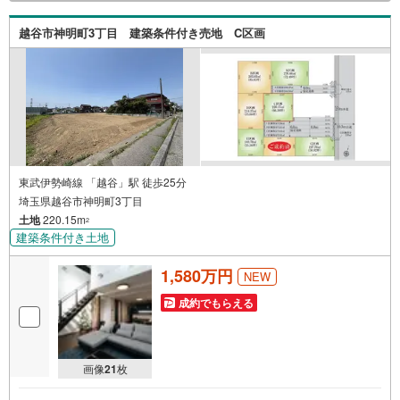
越谷市神明町3丁目 建築条件付き売地 C区画
東武伊勢崎線 「越谷」駅 徒歩25分
埼玉県越谷市神明町3丁目
土地
220.15m
2
建築条件付き土地
1,580万円
NEW
成約でもらえる
画像
21
枚