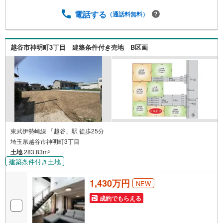
電話する
（通話料無料）
越谷市神明町3丁目 建築条件付き売地 B区画
東武伊勢崎線 「越谷」駅 徒歩25分
埼玉県越谷市神明町3丁目
土地
283.83m
2
建築条件付き土地
1,430万円
NEW
成約でもらえる