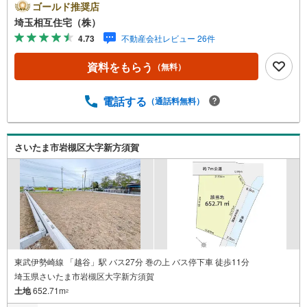
ゴールド推奨店
埼玉相互住宅（株）
4.73
不動産会社レビュー 26件
資料をもらう
（無料）
電話する
（通話料無料）
さいたま市岩槻区大字新方須賀
東武伊勢崎線 「越谷」駅 バス27分 巻の上 バス停下車 徒歩11分
埼玉県さいたま市岩槻区大字新方須賀
土地
652.71m
2