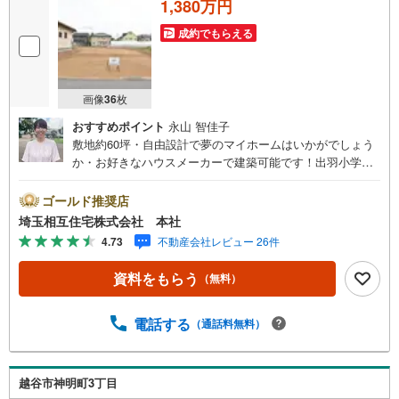
1,380万円
成約でもらえる
画像
36
枚
おすすめポイント
永山 智佳子
敷地約60坪・自由設計で夢のマイホームはいかがでしょう
か・お好きなハウスメーカーで建築可能です！出羽小学校
まで徒歩約9分（700m）！お気軽にお問い合わせくださ
い！【お子様がいるお客様でも安心】本社来店専用のキッ
ゴールド推奨店
ズスペースを完備、お子様連れでも落ち着いてご相談いた
埼玉相互住宅株式会社 本社
だけます。チャイルドシートもご用意しております。【住
4.73
不動産会社レビュー 26件
宅ローンに強い！本社直結の住宅ローン・契約サポート】
本社在籍の専門スタッフが、金融機関との調整から 審査の
資料をもらう
（無料）
ポイントまで一貫してサポート。現在お借入れがある方、
勤続年数が短い方、自己資金に不安がある方も、まずはご
相談ください。住宅ローンに詳しいスタッフが、状況に合
電話する
（通話料無料）
わせて無理のない進め方をご案内します。 初めての方も安
心してご相談いただけます。【本社ならではの総合サポー
ト・検討段階から具体化までスムーズ】まだ迷っている段
越谷市神明町3丁目
階でも問題ありません。物件のご紹介だけでなく、資金計