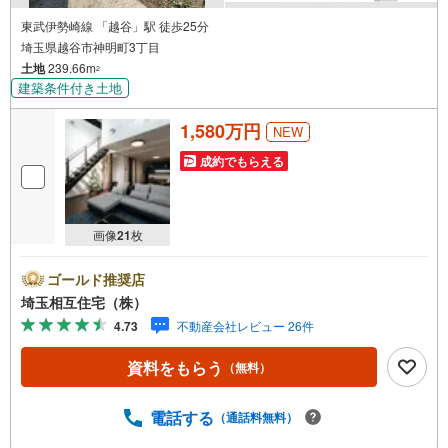
東武伊勢崎線 「越谷」駅 徒歩25分
埼玉県越谷市神明町3丁目
土地
239.66m
2
建築条件付き土地
1,580万円
NEW
成約でもらえる
画像
21
枚
ゴールド推奨店
埼玉相互住宅（株）
4.73
不動産会社レビュー 26件
資料をもらう
（無料）
電話する
（通話料無料）