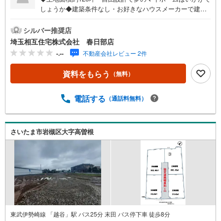
しょうか◆建築条件なし・お好きなハウスメーカーで建築
可能◆当社建築士による無料のプラン作成承ります◆教
育・商業施設が整った閑静な住宅街です◇お子様がいるお
シルバー推奨店
客様でも安心◇キッズスペース完備。チャイルドシートも
埼玉相互住宅株式会社 春日部店
完備しているので、必要の際はお声掛け下さい。◇住宅ロ
-.--
不動産会社レビュー 2件
ーンについて◇現在借入れがある、勤続年数が短い、自己
資金が少ない、住宅ローンが組めるか心配・・・そう思わ
資料をもらう
（無料）
れている方。当社には住宅ローン専門アドバイザーおりま
す！お気軽にご相談下さい。◇買取保証付き売却システム
◇お住み替えでご自宅が売れない、不動産早期現金化をし
電話する
（通話料無料）
たい、他社に販売活動を依頼しているが売れない・・・そ
う思われている方。一定期間で成約に至らなかった場合、
予め設定させていただいた金額で当社が買取致します。越
さいたま市岩槻区大字高曽根
谷の戸建、土地、マンション買取は埼玉相互住宅春日部店
まで！
東武伊勢崎線 「越谷」駅 バス25分 末田 バス停下車 徒歩8分