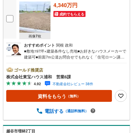
4,340万円
成約でもらえる
画像
7
枚
おすすめポイント
関根 政和
■敷地197坪×建築条件なし売地■お好きなハウスメーカーで
建築可■前面7m公道お問合せでもれなく「住宅ローン講
座」プレゼント！営業時間:7:00～22:00（年中無休）こち
らの時間帯はお電話でのお問い合わせがスムーズにご案内
ゴールド推奨店
できますぜひお気軽にご連絡下さい！東宝ハウスライフソ
株式会社東宝ハウス浦和 営業6課
リューションズグループ 東宝ハウス浦和 特別提携金利
4.92
不動産会社レビュー 38件
〔一例〕東宝ハウス浦和の住宅ローン■変動金利全期間引下
げプラン⇒住宅ローン金利優遇割の最大適用《0.89％》と
資料をもらう
（無料）
某信用金庫金利1.275％の比較借入金4000万円返済期間35
年の総返済額の差額:303万円※2026年7月末実行分まで（審
査・要件があります）◇TOHO HOUSE CLUBで生涯の安心
電話する
（通話料無料）
をお届け◇東宝ハウスのライフパートナーが直接ご対応ラ
イフプランニング、かけつけサポート、Club Offプレミアム
など多彩なサービスがございます
越谷市増林2丁目