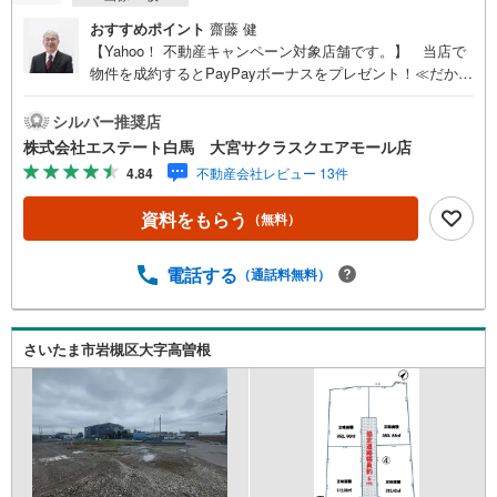
おすすめポイント
齋藤 健
【Yahoo！ 不動産キャンペーン対象店舗です。】 当店で
物件を成約するとPayPayボーナスをプレゼント！≪だから
エステート白馬が選ばれる≫◆エステート白馬の5大サポー
ト◆1.FP相談サポート社外のファイナンシャルプランナー
シルバー推奨店
と資金相談が出来ます。無料で何度でもお気軽に。2.設備
株式会社エステート白馬 大宮サクラスクエアモール店
保証の延長サービス新築住宅は2年、中古住宅は半年の設備
4.84
不動産会社レビュー 13件
修理サービスを無料で付帯しています3.注文住宅「白馬の
家」高気密・高断熱のフルオーダー住宅「白馬の家」のご
資料をもらう
（無料）
提案もできます。ご興味のある土地にプランを作るのもお
任せください4.見学時、建築士同行サービス見学に建築士
が同行し、目視検査やリフォーム費用をお伝えするなどの
電話する
（通話料無料）
無料サービスを行っています5.ご売却不動産の買取保証一
定期間で不動産売却ができなかった場合、予め定めた金額
で弊社が買取いたします
さいたま市岩槻区大字高曽根