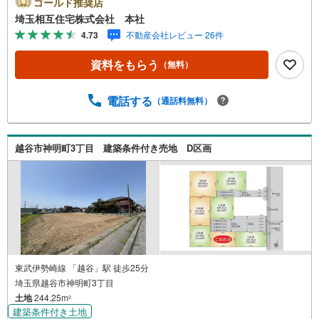
ゴールド推奨店
いるお客様でも安心】本社来店専用のキッズスペースを完
埼玉相互住宅株式会社 本社
備、お子様連れでも落ち着いてご相談いただけます。チャ
4.73
不動産会社レビュー 26件
イルドシートもご用意しております。【住宅ローンに強
い！本社直結の住宅ローン・契約サポート】本社在籍の専
資料をもらう
（無料）
門スタッフが、金融機関との調整から 審査のポイントまで
一貫してサポート。現在お借入れがある方、勤続年数が短
い方、自己資金に不安がある方も、まずはご相談くださ
電話する
（通話料無料）
い。住宅ローンに詳しいスタッフが、状況に合わせて無理
のない進め方をご案内します。 初めての方も安心してご相
談いただけます。【本社ならではの総合サポート・検討段
越谷市神明町3丁目 建築条件付き売地 D区画
階から具体化までスムーズ】まだ迷っている段階でも問題
ありません。物件のご紹介だけでなく、資金計画、間取り
の考え方、建築の注意点、将来的な売却や住み替えの可能
性まで、一つひとつ整理しながらご案内します。
東武伊勢崎線 「越谷」駅 徒歩25分
埼玉県越谷市神明町3丁目
土地
244.25m
2
建築条件付き土地