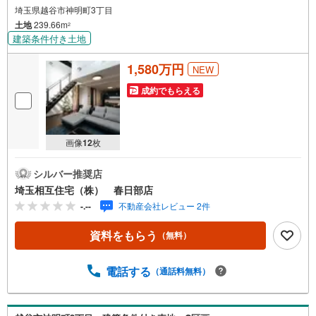
埼玉県越谷市神明町3丁目
土地
239.66m
2
建築条件付き土地
1,580万円
NEW
成約でもらえる
画像
12
枚
シルバー推奨店
埼玉相互住宅（株） 春日部店
-.--
不動産会社レビュー 2件
資料をもらう
（無料）
電話する
（通話料無料）