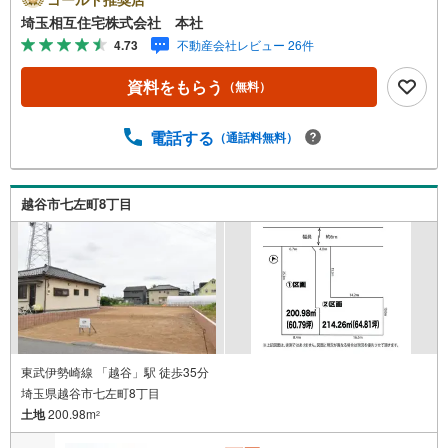
イルドシートもご用意しております。【住宅ローンに強
埼玉相互住宅株式会社 本社
い！本社直結の住宅ローン・契約サポート】本社在籍の専
4.73
不動産会社レビュー 26件
門スタッフが、金融機関との調整から 審査のポイントまで
一貫してサポート。現在お借入れがある方、勤続年数が短
資料をもらう
（無料）
い方、自己資金に不安がある方も、まずはご相談くださ
い。住宅ローンに詳しいスタッフが、状況に合わせて無理
のない進め方をご案内します。 初めての方も安心してご相
電話する
（通話料無料）
談いただけます。【本社ならではの総合サポート・検討段
階から具体化までスムーズ】まだ迷っている段階でも問題
ありません。物件のご紹介だけでなく、資金計画、間取り
越谷市七左町8丁目
の考え方、建築の注意点、将来的な売却や住み替えの可能
性まで、一つひとつ整理しながらご案内します。
東武伊勢崎線 「越谷」駅 徒歩35分
埼玉県越谷市七左町8丁目
土地
200.98m
2