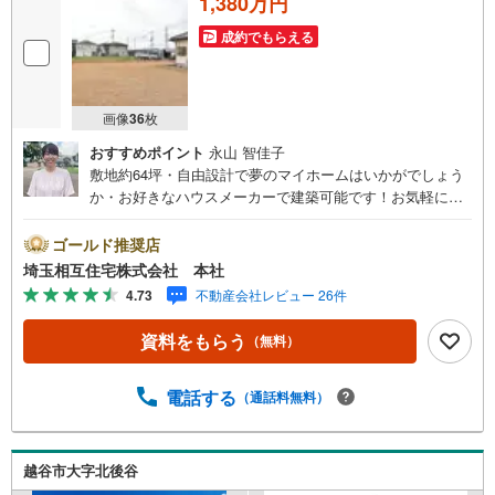
1,380万円
成約でもらえる
画像
36
枚
おすすめポイント
永山 智佳子
敷地約64坪・自由設計で夢のマイホームはいかがでしょう
か・お好きなハウスメーカーで建築可能です！お気軽にお
問い合わせください！【お子様がいるお客様でも安心】本
社来店専用のキッズスペースを完備、お子様連れでも落ち
ゴールド推奨店
着いてご相談いただけます。チャイルドシートもご用意し
埼玉相互住宅株式会社 本社
ております。【住宅ローンに強い！本社直結の住宅ロー
4.73
不動産会社レビュー 26件
ン・契約サポート】本社在籍の専門スタッフが、金融機関
との調整から 審査のポイントまで一貫してサポート。現在
資料をもらう
（無料）
お借入れがある方、勤続年数が短い方、自己資金に不安が
ある方も、まずはご相談ください。住宅ローンに詳しいス
タッフが、状況に合わせて無理のない進め方をご案内しま
電話する
（通話料無料）
す。 初めての方も安心してご相談いただけます。【本社な
らではの総合サポート・検討段階から具体化までスムー
ズ】まだ迷っている段階でも問題ありません。物件のご紹
越谷市大字北後谷
介だけでなく、資金計画、間取りの考え方、建築の注意