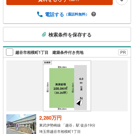
提案もできます。ご興味のある土地にプランを作るのもお
任せください4.見学時、建築士同行サービス見学に建築士
が同行し、目視検査やリフォーム費用をお伝えするなどの
電話する
（通話料無料）
無料サービスを行っています5.ご売却不動産の買取保証一
定期間で不動産売却ができなかった場合、予め定めた金額
こ
で弊社が買取いたします
検索条件を保存する
の
検
索
越谷市相模町1丁目 建築条件付き売地
PR
条
件
で
通
知
を
受
け
取
る
2,280万円
・
東武伊勢崎線 「越谷」駅 徒歩19分
条
埼玉県越谷市相模町1丁目