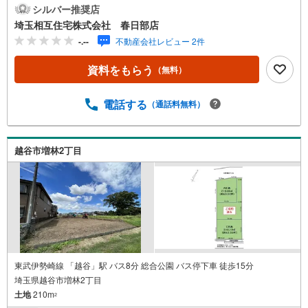
小学校まで徒歩約5分（400m）◇お子様がいるお客様でも
シルバー推奨店
安心◇キッズスペース完備。チャイルドシートも完備して
埼玉相互住宅株式会社 春日部店
いるので、必要の際はお声掛け下さい。◇住宅ローンにつ
-.--
不動産会社レビュー 2件
いて◇現在借入れがある、勤続年数が短い、自己資金が少
ない、住宅ローンが組めるか心配・・・そう思われている
資料をもらう
（無料）
方。当社には住宅ローン専門アドバイザーおります！お気
軽にご相談下さい。◇買取保証付き売却システム◇お住み
替えでご自宅が売れない、不動産早期現金化をしたい、他
電話する
（通話料無料）
社に販売活動を依頼しているが売れない・・・そう思われ
ている方。一定期間で成約に至らなかった場合、予め設定
させていただいた金額で当社が買取致します。越谷の戸
越谷市増林2丁目
建、土地、マンション買取は埼玉相互住宅春日部店まで！
東武伊勢崎線 「越谷」駅 バス8分 総合公園 バス停下車 徒歩15分
埼玉県越谷市増林2丁目
土地
210m
2