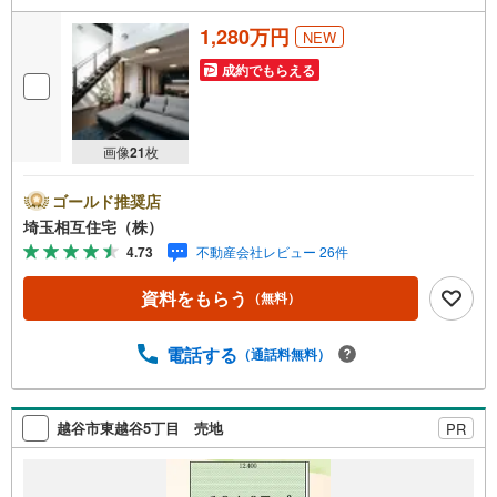
1,280万円
NEW
成約でもらえる
画像
21
枚
ゴールド推奨店
埼玉相互住宅（株）
4.73
不動産会社レビュー 26件
資料をもらう
（無料）
電話する
（通話料無料）
越谷市東越谷5丁目 売地
PR