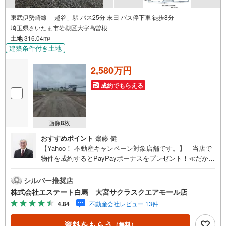
東武伊勢崎線 「越谷」駅 バス25分 末田 バス停下車 徒歩8分
埼玉県さいたま市岩槻区大字高曽根
土地
316.04m
2
建築条件付き土地
2,580万円
成約でもらえる
画像
8
枚
おすすめポイント
齋藤 健
【Yahoo！ 不動産キャンペーン対象店舗です。】 当店で
物件を成約するとPayPayボーナスをプレゼント！≪だから
エステート白馬が選ばれる≫◆エステート白馬の5大サポー
ト◆1.FP相談サポート社外のファイナンシャルプランナー
シルバー推奨店
と資金相談が出来ます。無料で何度でもお気軽に。2.設備
株式会社エステート白馬 大宮サクラスクエアモール店
保証の延長サービス新築住宅は2年、中古住宅は半年の設備
4.84
不動産会社レビュー 13件
修理サービスを無料で付帯しています3.注文住宅「白馬の
家」高気密・高断熱のフルオーダー住宅「白馬の家」のご
資料をもらう
（無料）