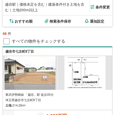
越谷駅｜価格未定を含む｜建築条件付き土地を含
条件変更
む｜土地200m2以上
おすすめ順
検索条件保存
通知設定
46
件
すべての物件をチェックする
越谷市七左町8丁目
東武伊勢崎線 「越谷」駅 徒歩35分
埼玉県越谷市七左町8丁目
土地
214.26m
2