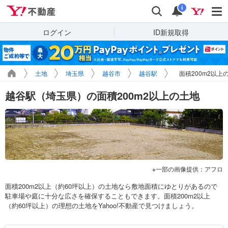
Yahoo!不動産
検索
通知
i
ログイン
ID新規取得
土地
埼玉県
越谷市
越谷駅
面積200m2以上
越谷駅（埼玉県）の面積200m2以上の土地
一部の画像提供：アフロ
面積200m2以上（約60坪以上）の土地なら敷地面積にゆとりがあるので
駐車場や庭に十分な広さを確保することもできます。面積200m2以上
（約60坪以上）の理想の土地をYahoo!不動産で見つけましょう。