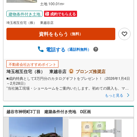
件
土地 100.01m
2
を
建物条件付き土地
成約でもらえる
マ
イ
埼玉相互住宅（株） 東越谷店
ペ
資料をもらう
（無料）
ー
ジ
に
電話する
（通話料無料）
保
存
不動産会社おすすめポイント
す
埼玉相互住宅（株） 東越谷店
ブロンズ推奨店
る
■成約特典として3万円分のカタログギフトをプレゼント！（2026年1月4日
～2月28日）
”当社施工現場・ショールームをご案内いたします。初めての購入も、マン
ションからの住み替えにもご検討ください！
もっと見る
”現地をご見学希望の方、お電話いただければ平日でもご案内いたします！
”詳細は 埼玉相互住宅（株）東越谷店までお気軽にご連絡ください。
越谷市神明町3丁目 建築条件付き売地 D区画