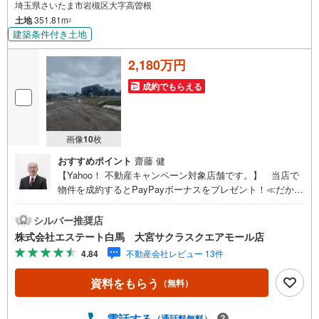
埼玉県さいたま市岩槻区大字高曽根
土地
351.81m
2
建築条件付き土地
2,180万円
成約でもらえる
画像
10
枚
おすすめポイント
齋藤 健
【Yahoo！ 不動産キャンペーン対象店舗です。】 当店で
物件を成約するとPayPayボーナスをプレゼント！≪だから
エステート白馬が選ばれる≫◆エステート白馬の5大サポー
ト◆1.FP相談サポート社外のファイナンシャルプランナー
シルバー推奨店
と資金相談が出来ます。無料で何度でもお気軽に。2.設備
株式会社エステート白馬 大宮サクラスクエアモール店
保証の延長サービス新築住宅は2年、中古住宅は半年の設備
4.84
不動産会社レビュー 13件
修理サービスを無料で付帯しています3.注文住宅「白馬の
家」高気密・高断熱のフルオーダー住宅「白馬の家」のご
資料をもらう
（無料）
提案もできます。ご興味のある土地にプランを作るのもお
任せください4.見学時、建築士同行サービス見学に建築士
が同行し、目視検査やリフォーム費用をお伝えするなどの
電話する
（通話料無料）