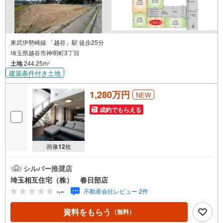
東武伊勢崎線 「越谷」駅 徒歩25分
埼玉県越谷市神明町3丁目
土地
244.25m
2
建築条件付き土地
1,280万円
NEW
成約でもらえる
画像
12
枚
シルバー推奨店
埼玉相互住宅（株） 春日部店
-.--
不動産会社レビュー 2件
資料をもらう
（無料）