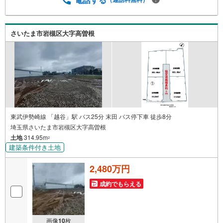
無料サービスを行っています5.ご売却不動産の買取保証一
定期間で不動産売却ができなかった場合、予め定めた金額
で弊社が買取いたします
さいたま市岩槻区大字高曽根
東武伊勢崎線 「越谷」駅 バス25分 末田 バス停下車 徒歩8分
埼玉県さいたま市岩槻区大字高曽根
土地
314.95m
2
建築条件付き土地
2,480万円
成約でもらえる
画像
10
枚