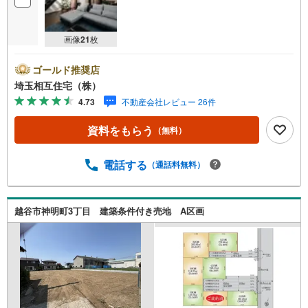
画像
21
枚
ゴールド推奨店
埼玉相互住宅（株）
4.73
不動産会社レビュー 26件
資料をもらう
（無料）
電話する
（通話料無料）
越谷市神明町3丁目 建築条件付き売地 A区画