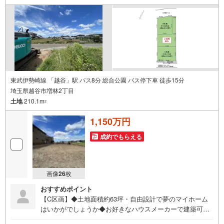
東武伊勢崎線 「越谷」駅 バス8分 総合公園 バス停下車 徒歩15分
埼玉県越谷市増林2丁目
土地
210.1m
2
1,150万円
成約でもらえる
画像
26
枚
おすすめポイント
【C区画】◆土地面積約63坪・自由設計で夢のマイホーム
はいかがでしょうか◆お好きなハウスメーカーで建築可
能 ◆当社建築士による無料のプラン作成承ります◆増林