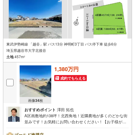
点、将来的な売却や住み替えの可能性まで、一つひとつ整
理しながらご案内します。
東武伊勢崎線 「越谷」駅 バス13分 神明町3丁目 バス停下車 徒歩6分
埼玉県越谷市大字北後谷
土地
457m
2
1,380万円
成約でもらえる
画像
34
枚
おすすめポイント
澤田 拓也
A区画敷地約138坪！北西角地！近隣農地が多くのどかな街
並みです！お気軽にお問い合わせください！【お子様がい
るお客様でも安心】本社来店専用のキッズスペースを完
備、お子様連れでも落ち着いてご相談いただけます。チャ
ゴールド推奨店