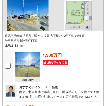
画、間取りの考え方、建築の注意点、将来的な売却や住み
替えの可能性まで、一つひとつ整理しながらご案内しま
す。
東武伊勢崎線 「越谷」駅 バス13分 大石橋 バス停下車 徒歩6分
埼玉県越谷市神明町3丁目
土地
218.84m
2
1,300万円
成約でもらえる
画像
30
枚
おすすめポイント
澤田 拓也
南東・北東角地で陽当り良好・開放感のある立地です！敷
地約65坪、お庭や駐車スペースも広く確保できるゆとりの
住環境。理想の間取りやデザインでマイホームはいかがで
しょうか。当社無料の間取り作成も承ります！【お子様が