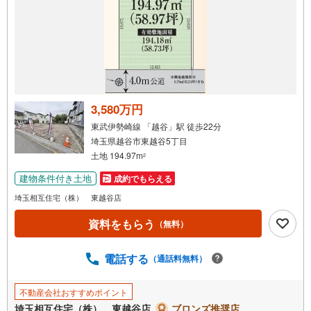
3,580万円
東武伊勢崎線 「越谷」駅 徒歩22分
埼玉県越谷市東越谷5丁目
土地 194.97m
2
建物条件付き土地
成約でもらえる
埼玉相互住宅（株） 東越谷店
資料をもらう
（無料）
電話する
（通話料無料）
不動産会社おすすめポイント
埼玉相互住宅（株） 東越谷店
ブロンズ推奨店