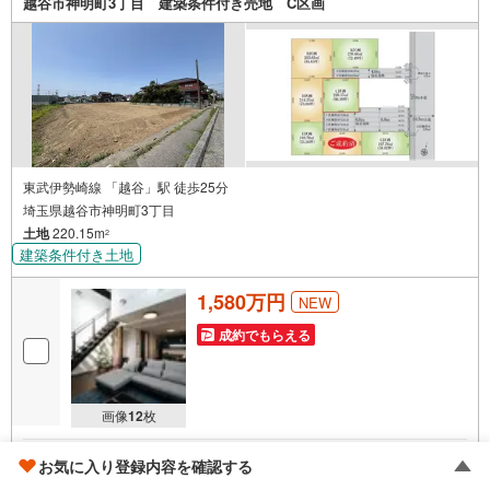
越谷市神明町3丁目 建築条件付き売地 C区画
東武伊勢崎線 「越谷」駅 徒歩25分
埼玉県越谷市神明町3丁目
土地
220.15m
2
建築条件付き土地
1,580万円
NEW
成約でもらえる
画像
12
枚
シルバー推奨店
お気に入り登録内容を確認する
埼玉相互住宅（株） 春日部店