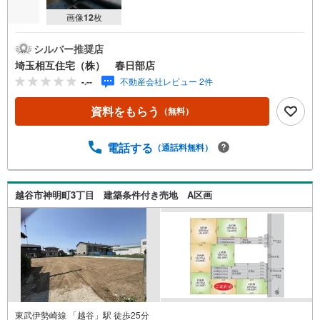
画像
12
枚
シルバー推奨店
埼玉相互住宅（株） 春日部店
-.--
不動産会社レビュー 2件
資料をもらう
（無料）
電話する
（通話料無料）
越谷市神明町3丁目 建築条件付き売地 A区画
東武伊勢崎線 「越谷」駅 徒歩25分