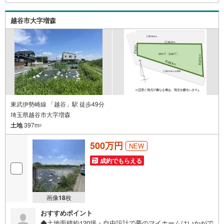
建、土地、マンション買取は埼玉相互住宅春日部店まで！
越谷市大字増森
東武伊勢崎線 「越谷」駅 徒歩49分
埼玉県越谷市大字増森
土地
397m
2
500万円
NEW
成約でもらえる
画像
18
枚
おすすめポイント
◆土地面積約120坪・自由設計で夢のマイホームはいかがで