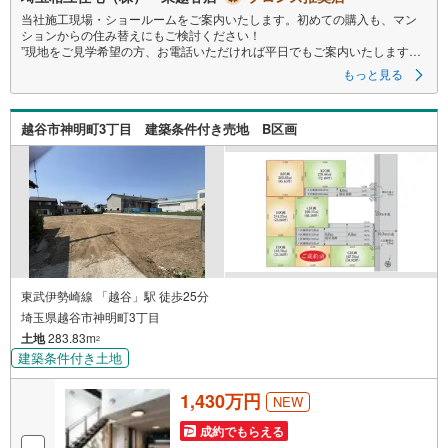
当社施工現場・ショールームをご案内いたします。初めての購入も、マン
ションからの住み替えにもご検討ください！
”現地をご見学希望の方、お電話いただければ平日でもご案内いたします！
”詳細は 埼玉相互住宅（株）東越谷店までお気軽にご連絡ください。
もっと見る
越谷市神明町3丁目 建築条件付き売地 B区画
東武伊勢崎線 「越谷」駅 徒歩25分
埼玉県越谷市神明町3丁目
土地
283.83m
2
建築条件付き土地
1,430万円
NEW
成約でもらえる