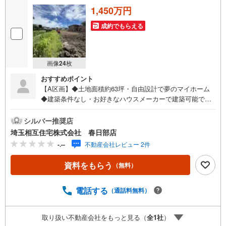
1,450万円
成約でもらえる
画像
24
枚
おすすめポイント
【A区画】◆土地面積約63坪・自由設計で夢のマイホーム
◆建築条件なし・お好きなハウスメーカーで建築可能です
◆希望の間取りが叶いやすい整形地 ◆当社建築士による
無料のプラン作成承ります◇お子様がいるお客様でも安心
シルバー推奨店
◇キッズスペース完備。チャイルドシートも完備している
埼玉相互住宅株式会社 春日部店
ので、必要の際はお声掛け下さい。◇住宅ローンについて
-.--
不動産会社レビュー 2件
◇現在借入れがある、勤続年数が短い、自己資金が少な
い、住宅ローンが組めるか心配・・・そう思われている
資料をもらう
（無料）
方。当社には住宅ローン専門アドバイザーおります！お気
軽にご相談下さい。◇買取保証付き売却システム◇お住み
替えでご自宅が売れない、不動産早期現金化をしたい、他
電話する
（通話料無料）
社に販売活動を依頼しているが売れない・・・そう思われ
ている方。一定期間で成約に至らなかった場合、予め設定
取り扱い不動産会社をもっと見る（
全
1
社
）
させていただいた金額で当社が買取致します。越谷の戸