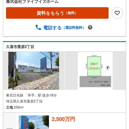
株式会社ファイブイズホーム
資料をもらう
（無料）
電話する
（通話料無料）
久喜市栗原2丁目
東武日光線 「幸手」駅 徒歩18分
埼玉県久喜市栗原2丁目
土地
256m
2
2,500万円