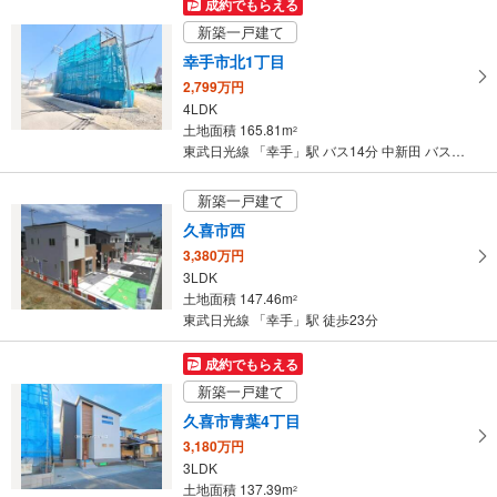
成約でもらえる
イ
新築一戸建て
ペ
幸手市北1丁目
ー
2,799万円
ジ
4LDK
に
土地面積 165.81m
2
保
東武日光線 「幸手」駅 バス14分 中新田 バス停下車 徒歩7分
存
す
新築一戸建て
る
久喜市西
3,380万円
3LDK
土地面積 147.46m
2
東武日光線 「幸手」駅 徒歩23分
成約でもらえる
新築一戸建て
久喜市青葉4丁目
3,180万円
3LDK
土地面積 137.39m
2