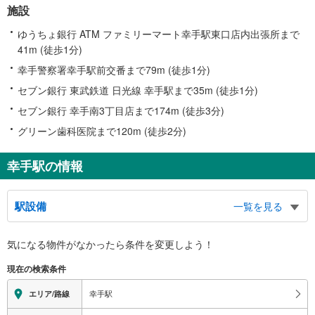
施設
ゆうちょ銀行 ATM ファミリーマート幸手駅東口店内出張所まで
41m (徒歩1分)
幸手警察署幸手駅前交番まで79m (徒歩1分)
セブン銀行 東武鉄道 日光線 幸手駅まで35m (徒歩1分)
セブン銀行 幸手南3丁目店まで174m (徒歩3分)
グリーン歯科医院まで120m (徒歩2分)
幸手駅の情報
駅設備
一覧を見る
バリアフリー状況
気になる物件がなかったら
条件を変更しよう！
※段差なしでの移動経路
（○：有り △：要駅員設備 ×：無し）
現在の検索条件
地上⇔改札⇔ホーム：○
エレベータ
幸手駅
エリア/路線
・各ホーム⇔改札