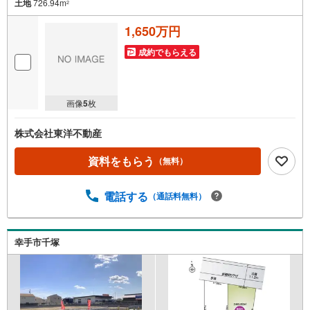
土地
726.94m
2
1,650万円
成約でもらえる
画像
5
枚
株式会社東洋不動産
資料をもらう
（無料）
電話する
（通話料無料）
幸手市千塚