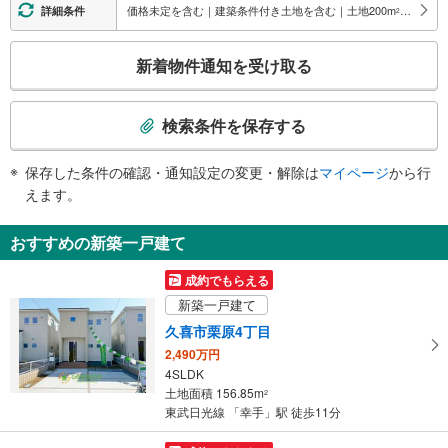
・改札⇔東口
価格未定を含む｜建築条件付き土地を含む｜土地200
m
以上
詳細条件
2
・改札⇔西口
トイレ
こ
新着物件通知を受け取る
《多機能トイレ》
の
・改札内
検
その他
索
検索条件を保存する
・ＡＥＤ
条
件
保存した条件の確認・通知設定の変更・解除は
マイページ
から行
で
えます。
通
知
おすすめの新築一戸建て
を
受
成約でもらえる
け
新築一戸建て
取
久喜市栗原4丁目
る
2,490万円
・
4SLDK
条
土地面積 156.85m
2
件
東武日光線 「幸手」駅 徒歩11分
を
マ