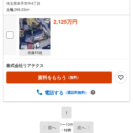
埼玉県幸手市中4丁目
土地
269.23m
2
2,125万円
画像
11
枚
株式会社リアテクス
資料をもらう
（無料）
電話する
（通話料無料）
1
1
〜
10
件
前へ
次へ
/
10
件