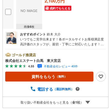
2,100万円
成約でもらえる
画像
6
枚
おすすめポイント
鈴木 大介
いつでもご見学出来ます！各ポータルサイトお客様満足度
高評価のスタッフが、親切・丁寧にご対応いたします！埼
玉・東京に全7店舗、白馬グループで年間10,000人以上の方
にご利用頂いています。ご購入・ご売却から建築・リフォ
ゴールド推奨店
ーム・資金計画のプロが、より良いご提案をいたします。
株式会社エステート白馬 東大宮店
～人気のリモート見学・リモート相談サービス～・小さい
4.55
不動産会社レビュー 40件
お子様や家事で外出できない、天気が悪く外出したくない
時・LINEやZOOMなど無料のアプリですぐにご利用いただ
資料をもらう
（無料）
けます・リモート見学はスタッフがご興味ある物件の現地
から映像をお届けします・写真では伝わりにくい「空気
感」や違うアングルからみたかったリビングの「見え方」
電話する
（通話料無料）
などもしっかり確認できます・リモート相談は第三者によ
る住宅ローンや家計相談を専門のファイナンシャルプラン
取り扱い不動産会社をもっと見る（
全
1
社
）
ナーと1対1で・バーチャル背景でプライバシーも安心・忙
しいパートナーに変わって予め確認も・別々の場所から家