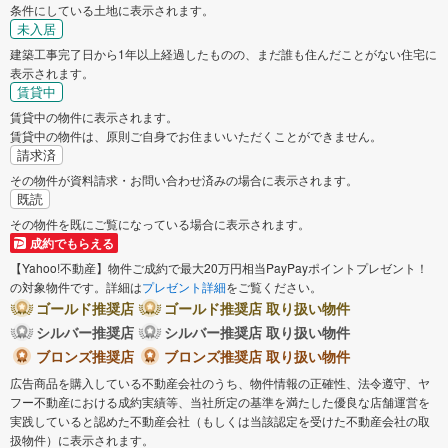
条件にしている土地に表示されます。
未入居
建築工事完了日から1年以上経過したものの、まだ誰も住んだことがない住宅に
表示されます。
賃貸中
賃貸中の物件に表示されます。
賃貸中の物件は、原則ご自身でお住まいいただくことができません。
請求済
その物件が資料請求・お問い合わせ済みの場合に表示されます。
既読
その物件を既にご覧になっている場合に表示されます。
成約でもらえる
【Yahoo!不動産】物件ご成約で最大20万円相当PayPayポイントプレゼント！
の対象物件です。詳細は
プレゼント詳細
をご覧ください。
ゴールド推奨店
ゴールド推奨店 取り扱い物件
シルバー推奨店
シルバー推奨店 取り扱い物件
ブロンズ推奨店
ブロンズ推奨店 取り扱い物件
広告商品を購入している不動産会社のうち、物件情報の正確性、法令遵守、ヤ
フー不動産における成約実績等、当社所定の基準を満たした優良な店舗運営を
実践していると認めた不動産会社（もしくは当該認定を受けた不動産会社の取
扱物件）に表示されます。