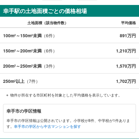
幸手駅の土地面積ごとの価格相場
土地面積（該当物件数）
平均価格
100m
～150m
未満
（
6
件）
891万円
2
2
150m
～200m
未満
（
6
件）
1,210万円
2
2
200m
～250m
未満
（
3
件）
1,570万円
2
2
250m
以上
（
7
件）
1,702万円
2
物件が所在する市区町村を対象とした平均価格を表示しています。
幸
幸手市の学区情報
手
幸手市の学区情報は公開されています。小学校が8件、中学校が1件ありま
市
す。
幸手市の学区から中古マンションを探す
に
関