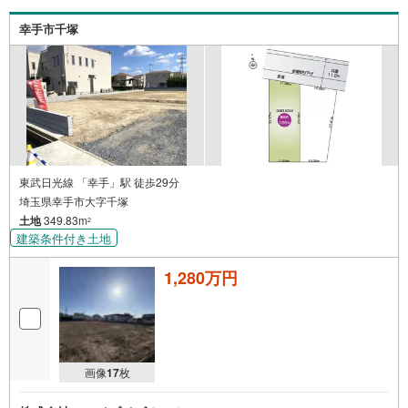
幸手市千塚
東武日光線 「幸手」駅 徒歩29分
埼玉県幸手市大字千塚
土地
349.83m
2
建築条件付き土地
1,280万円
画像
17
枚