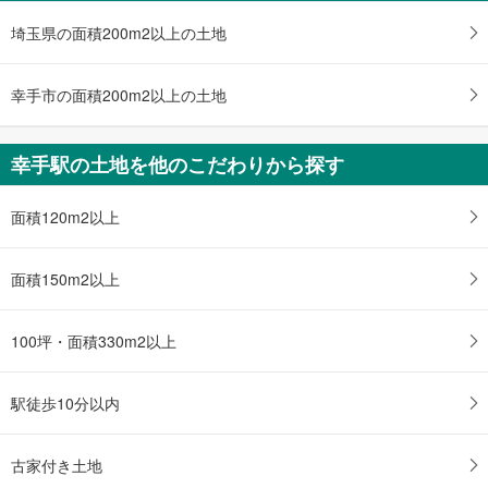
1,980万円
4SLDK
埼玉県の面積200m2以上の土地
土地面積 165.3m
2
東武日光線 「幸手」駅 徒歩46分
幸手市の面積200m2以上の土地
幸手駅の土地を他のこだわりから探す
面積120m2以上
面積150m2以上
100坪・面積330m2以上
駅徒歩10分以内
古家付き土地