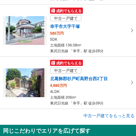
成約でもらえる
中古一戸建て
幸手市大字千塚
580万円
5DK
土地面積 136.08m
2
東武日光線 「幸手」駅 徒歩28分
成約でもらえる
中古一戸建て
北葛飾郡杉戸町高野台西2丁目
4,980万円
4LDK
土地面積 206m
2
東武日光線 「幸手」駅 徒歩39分
成約でもらえる
中古一戸建てをもっと見る
中古一戸建て
同じこだわりでエリアを広げて探す
北葛飾郡杉戸町高野台南2丁目