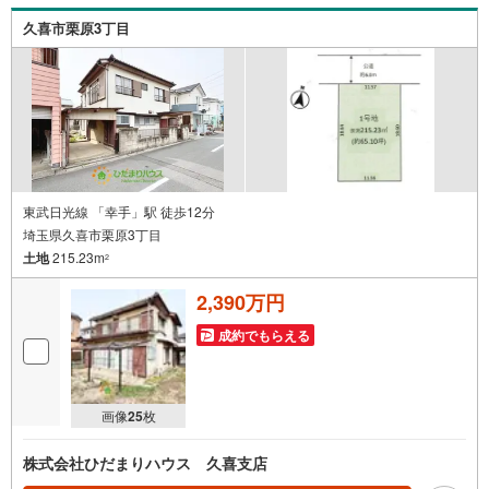
久喜市栗原3丁目
東武日光線 「幸手」駅 徒歩12分
埼玉県久喜市栗原3丁目
土地
215.23m
2
2,390万円
成約でもらえる
画像
25
枚
株式会社ひだまりハウス 久喜支店