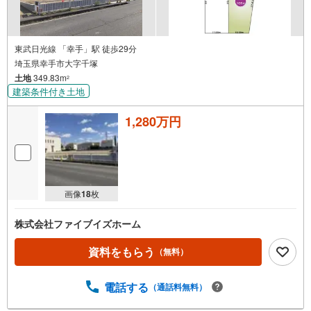
東武日光線 「幸手」駅 徒歩29分
埼玉県幸手市大字千塚
土地
349.83m
2
建築条件付き土地
1,280万円
画像
18
枚
株式会社ファイブイズホーム
資料をもらう
（無料）
電話する
（通話料無料）