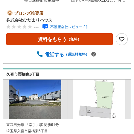
様の欲しい進捗情報を毎日更新！（2）お仕事帰りや夜でも
OK 空いている時間に「ちょっと話だけでもOK！」
ブロンズ推奨店
気軽にお立ち寄り♪（3）女性おひとりでも安心 強引
株式会社ひだまりハウス
な接客なし。暖かいスタッフがお客様の立場で親身にご対
-.--
不動産会社レビュー 2件
応♪（4）充実したキッズスペース お子様を飽きさせ
ないよう、女性スタッフとおもちゃやゲームなどで遊べま
資料をもらう
（無料）
す（*＾＾*）『主役であるあなた』の、ひだまりのような
温かいお家を一緒に探しませんか（＾＾）？
電話する
（通話料無料）
久喜市栗橋東6丁目
東武日光線 「幸手」駅 徒歩91分
埼玉県久喜市栗橋東6丁目