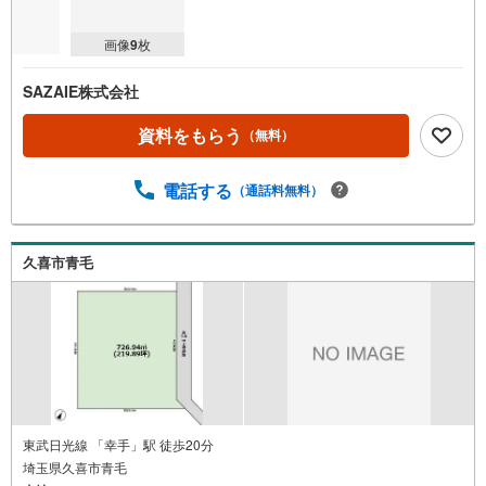
画像
9
枚
SAZAIE株式会社
資料をもらう
（無料）
電話する
（通話料無料）
久喜市青毛
東武日光線 「幸手」駅 徒歩20分
埼玉県久喜市青毛