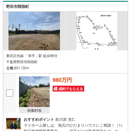
族みんなで参加もできます・お気軽にご相談下さい～営業
野田市関宿町
時間～9:30～18:30こちらのお時間でしたらお電話でのお問
合せがスムーズです
東武日光線 「幸手」駅 徒歩96分
千葉県野田市関宿町
土地
931.72m
2
980万円
成約でもらえる
画像
21
枚
おすすめポイント
前川原 克仁
マイホーム探しは、地元のひだまりハウスにご相談！（1）
毎日進捗情報更新中 値下がりや販売状況など、お客