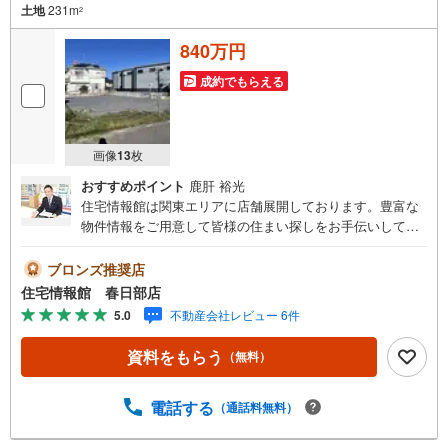
土地
231m
2
840万円
成約でもらえる
画像
13
枚
おすすめポイント
鹿肝 裕光
住宅情報館は関東エリアに店舗展開しております。豊富な
物件情報をご用意して皆様の住まい探しをお手伝いしてお
ります。まずは最寄りの住宅情報館にお気軽にご相談くだ
さい。住宅ローン相談会も同時開催中無理のない住宅ロー
ブロンズ推奨店
ンの試算やご購入の際にかかる諸費用の概算も行っており
住宅情報館 春日部店
ます。しっかりとした資金計画のアドバイスをさせて頂き
5.0
不動産会社レビュー 6件
ますので、お気軽にご相談ください。
資料をもらう
（無料）
電話する
（通話料無料）