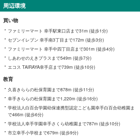
す
周辺環境
る
情
買い物
報
ファミリーマート 幸手駅東口店まで31m (徒歩1分)
セブンイレブン 幸手南3丁目まで172m (徒歩3分)
ファミリーマート 幸手中四丁目店まで301m (徒歩4分)
しあわせのえきプラスまで549m (徒歩7分)
エコス TAIRAYA幸手店まで739m (徒歩10分)
教育
久喜きららの杜保育園まで878m (徒歩11分)
幸手きららの杜保育園まで1,220m (徒歩16分)
学校法人白百合学園幼保連携型認定こども園幸手白百合幼稚園ま
で466m (徒歩6分)
学校法人幸手学園幸手さくら幼稚園まで787m (徒歩10分)
市立幸手小学校まで679m (徒歩9分)