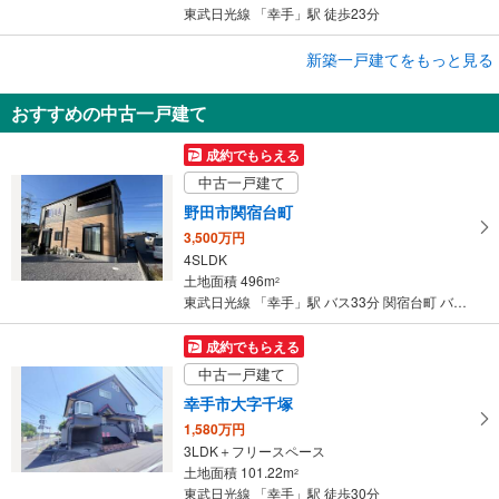
東武日光線 「幸手」駅 徒歩23分
新築一戸建てをもっと見る
新築一戸建て
久喜市西
おすすめの中古一戸建て
2,630万円
3LDK
成約でもらえる
土地面積 147.97m
2
中古一戸建て
東武日光線 「幸手」駅 徒歩25分
野田市関宿台町
3,500万円
4SLDK
土地面積 496m
2
東武日光線 「幸手」駅 バス33分 関宿台町 バス停下車 徒歩14分
成約でもらえる
中古一戸建て
幸手市大字千塚
1,580万円
3LDK＋フリースペース
土地面積 101.22m
2
東武日光線 「幸手」駅 徒歩30分