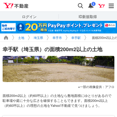
Yahoo!不動産
検索
通知
i
ログイン
ID新規取得
土地
埼玉県
幸手市
幸手駅
面積200m2以上
幸手駅（埼玉県）の面積200m2以上の土地
一部の画像提供：アフロ
面積200m2以上（約60坪以上）の土地なら敷地面積にゆとりがあるので
駐車場や庭に十分な広さを確保することもできます。面積200m2以上
（約60坪以上）の理想の土地をYahoo!不動産で見つけましょう。