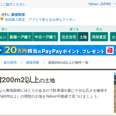
Yahoo! JAPAN
金にご協力ください
と便利に
新規取得
初回購入限定、アプリで使えるお得なクーポン
検索条件を保存しました
買う
建てる
売る
21
)
札沼線
(
3
)
建ち方、日当たり
ョン
新築一戸建て
中古一戸建て
注文住宅
土地
売却査定
カ
この検索条件の新着物件通知は、
マイページ
から設定できます。
室蘭本線
(
6
)
以上
（
1
）
角地
（
0
）
岩手
宮城
秋田
山形
17
)
富良野線
(
0
)
鎌ケ谷
新鎌ケ谷
)
(
4
)
(
0
)
(
0
)
(
2
)
1
）
整形地
（
1
）
(
2
)
(
1
)
南桜井駅、価格未定を含む、建築条件付き土地を含む、
神奈川
埼玉
千葉
茨城
1
)
釧網本線
(
0
)
春日部市
南桜井駅
面積200m2以上の物件一覧
土地200
m
以上
2
契約、入居関連など
7
)
水郡線
(
112
)
長野
富山
石川
福井
200m2以上
（
0
）
第一種低層住居専用地域
（
0
）
の土地
)
(
3
)
(
2
)
(
2
)
(
5
)
(
9
)
(
8
)
4
)
上越線
(
36
)
閉じる
閉じる
お気に入りリストを見る
お気に入りリストを見る
閉じる
閉じる
岐阜
静岡
三重
土地なら敷地面積にゆとりがあるので駐車場や庭に十分な広さを確保す
検索条件を保存する
3
)
水戸線
(
39
)
約60坪以上）の理想の土地をYahoo!不動産で見つけましょう。
)
仙山線
(
69
)
マイページ
駅が始発駅
（
0
）
海まで2km以内
（
0
）
兵庫
京都
滋賀
奈良
)
気仙沼線
(
3
)
応