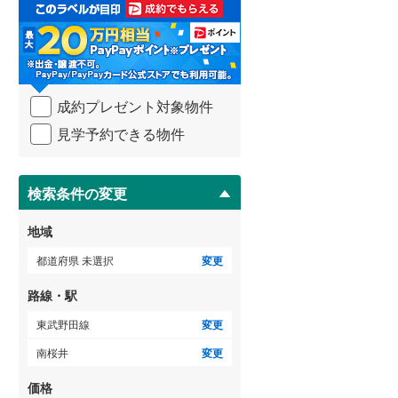
取
る
武蔵野線
(
129
)
・
条
横須賀線
(
66
)
件
を
青梅線
(
42
)
成約プレゼント対象物件
マ
イ
小海線
(
33
)
見学予約できる物件
ペ
ー
京浜東北線
(
94
)
ジ
に
検索条件の変更
総武線
(
48
)
保
存
御殿場線
(
40
)
地域
す
る
中央本線（JR東海）
(
163
)
都道府県 未選択
変更
太多線
(
58
)
路線・駅
名松線
(
3
)
東武野田線
変更
南桜井
変更
東海道本線（JR西日本）
(
117
)
価格
小浜線
(
4
)