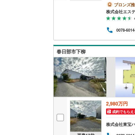
0～1
ブロンズ推
越美北線
(
お早
株式会社エス
くと
氷見線
(
2
)
相談
や、
0078-6014
紀勢本線（
頂い
取引
桜島線
(
0
)
ィケ
のバ
春日部市下柳
つ替
加古川線
(
い。
赤穂線
(
24
宇野線
(
16
福塩線
(
41
岩徳線
(
2
)
2,980万円
小野田線
(
成約でもらえ
舞鶴線
(
1
)
株式会社東宝
木次線
(
1
)
画像
13
枚