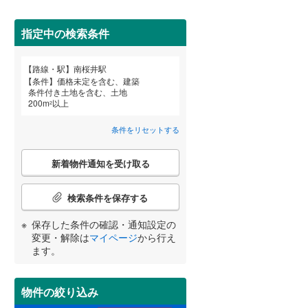
田沢湖線
(
3
)
(
3
)
(
19
)
指定中の検索条件
八戸線
(
0
)
磐越西線
(
26
)
詳しく見る
路線・駅
南桜井駅
宮崎
鹿児島
沖縄
条件
価格未定を含む、建築
陸羽西線
(
0
)
条件付き土地を含む、土地
200
m
以上
2
左沢線
(
10
)
条件をリセットする
津軽線
(
2
)
する
る
条件をリセットする
条件をリセットする
条件をリセットする
条件をリセットする
条件をリセットする
条件をリセットする
こ
信越本線
(
21
)
新着物件通知を受け取る
の
検
弥彦線
(
0
)
索
検索条件を保存する
条
総武本線
(
235
)
件
保存した条件の確認・通知設定の
で
変更・解除は
マイページ
から行え
通
ます。
京葉線
(
8
)
知
を
久留里線
(
113
)
受
物件の絞り込み
け
山手線
(
7
)