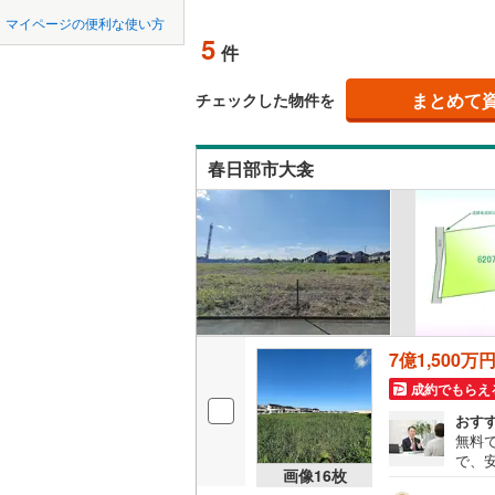
中国
鳥取
北上線
(
1
)
マイページの便利な使い方
藤の牛島
オンライ
5
(
14
)
(
6
件
山田線
(
2
)
(
15
)
四国
徳島
大湊線
(
0
)
まとめて
オンライ
チェックした物件を
九州・沖縄
福岡
只見線
(
3
)
春日部市大衾
奥羽本線
(
男鹿線
(
1
)
0
0
0
0
0
0
該当物件
該当物件
該当物件
該当物件
該当物件
該当物件
件
件
件
件
件
件
羽越本線
(
飯山線
(
0
)
湘南新宿
7億1,500万
(
293
)
成約でもらえ
外房線
(
32
おす
無料
成田線
(
60
で、
画像
16
枚
致し
東金線
(
96