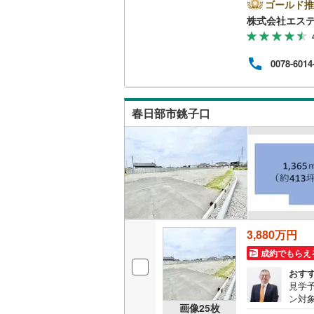
店舗
ゴールド推
サー
株式会社エス
南武線
(
11
時・
学は
横浜線
(
14
りに
0078-6014
もし
相模線
(
11
を専
ーも
五日市線
(
なで参
春日部市銚子口
お時
篠ノ井線
(
常磐線（
伊東線
(
36
身延線
(
12
武豊線
(
19
3,880万円
成約でもらえ
関西本線（
おす
参宮線
(
0
)
見学予
ン対
画像
25
枚
大糸線（J
もら