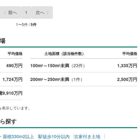
前へ
1
次へ
道
(
9
)
北越急行ほくほく線
(
0
)
1
〜
5
件 /
5
件
て銀河鉄道
(
4
)
青い森鉄道
(
3
)
弘南線
(
0
)
弘南鉄道大鰐線
(
0
)
場
鉄道鳥海山ろく線
(
1
)
福島交通飯坂線
(
22
)
平均価格
土地面積（該当物件数）
平均価格
長野線
(
3
)
上田電鉄別所線
(
3
)
490万円
100m
～150m
未満
（
23
件）
1,335万円
2
2
イトレール
(
55
)
関東鉄道竜ケ崎線
(
5
)
1,724万円
200m
～250m
未満
（
1
件）
2,500万円
2
2
鉄道大洗鹿島線
(
94
)
ひたちなか海浜鉄道湊線
(
9
)
億9,910万円
36
)
千葉都市モノレール
(
31
)
を表示しています。
鉄道上毛線
(
74
)
秩父鉄道
(
37
)
線
(
3
)
つくばエクスプレス
(
38
)
ら探す
76
)
京成押上線
(
1
)
坪・面積330m2以上
駅徒歩10分以内
古家付き土地