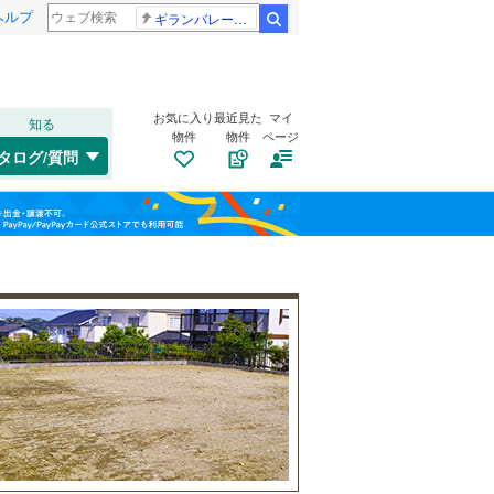
ヘルプ
ギランバレー症候群
検索
お気に入り
最近見た
マイ
知る
物件
物件
ページ
千歳線
(
5
)
タログ/質問
日高本線
(
0
)
南道路
（
1
）
福島
宗谷本線
(
0
)
(
4
)
(
3
)
(
8
)
古家あり
（
3
）
栃木
群馬
山梨
東北本線
(
485
)
川越線
(
65
)
(
4
)
(
2
)
(
5
)
吾妻線
(
25
)
日光線
(
75
)
仙石線
(
81
)
小学校まで1km以内
（
3
）
和歌山
大船渡線
(
1
)