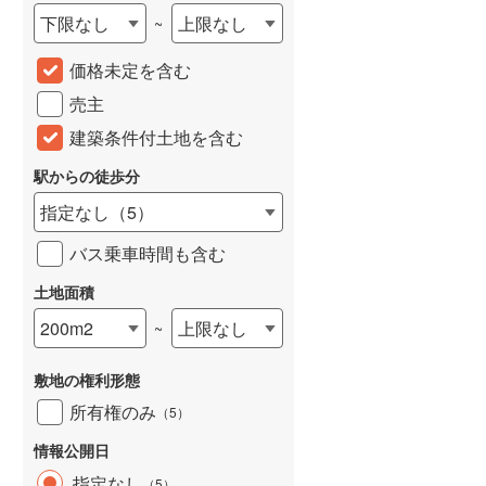
下限なし
上限なし
~
城端線
(
0
)
価格未定を含む
関西本線（JR西日本）
(
113
)
売主
大阪環状線
(
2
)
建築条件付土地を含む
山陽本線（JR西日本）
(
174
)
駅からの徒歩分
姫新線
(
64
)
指定なし
（
5
）
吉備線
(
10
)
バス乗車時間も含む
芸備線
(
19
)
土地面積
可部線
(
19
)
200m2
上限なし
~
宇部線
(
1
)
敷地の権利形態
山陰本線
(
100
)
所有権のみ
（
5
）
境線
(
6
)
情報公開日
奈良線
(
34
)
指定なし
（
5
）