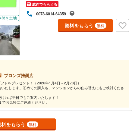
成約でもらえる
0078-6014-64359
営地下鉄東山線
(
59
)
名古屋市営地下鉄名城線
(
51
)
件付き土地
資料をもらう
無料
営地下鉄桜通線
(
37
)
名古屋市営地下鉄上飯田線
(
6
)
地下鉄烏丸線
(
40
)
京都市営地下鉄東西線
(
24
)
tro今里筋線
(
1
)
OsakaMetro御堂筋線
(
4
)
tro四つ橋線
(
1
)
OsakaMetro中央線
(
4
)
tro堺筋線
(
0
)
神戸市営地下鉄西神・山手線
(
6
)
ブロンズ推奨店
フトをプレゼント！（2026年1月4日～2月28日）
下鉄空港線
(
17
)
福岡市地下鉄箱崎線
(
3
)
内いたします。初めての購入も、マンションからの住み替えにもご検討くださ
だければ平日でもご案内いたします！
2
)
函館市電
(
0
)
店までお気軽にご連絡ください。
りび鉄道
(
0
)
わたらせ渓谷鐵道
(
17
)
行
(
35
)
会津鉄道
(
4
)
資料をもらう
無料
縦貫鉄道
(
0
)
しなの鉄道北しなの線
(
4
)