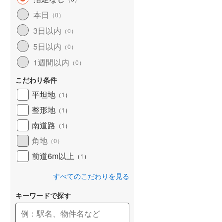
和歌山線
(
98
)
本日
（
0
）
3日以内
東西線
(
2
)
（
0
）
5日以内
（
0
）
予讃線
(
19
)
1週間以内
（
0
）
高徳線
(
17
)
こだわり条件
牟岐線
(
5
)
平坦地
（
1
）
山陽本線（JR九州）
(
4
)
整形地
（
1
）
篠栗線
(
19
)
南道路
（
1
）
角地
指宿枕崎線
(
110
)
（
0
）
前道6m以上
（
1
）
筑肥線
(
17
)
すべてのこだわりを見る
久大本線
(
42
)
キーワードで探す
日田彦山線
(
10
)
筑豊本線
(
35
)