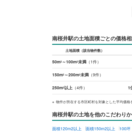
いすみ鉄
IGRいわ
弘南鉄道
南桜井駅の土地面積ごとの価格相
由利高原
土地面積（該当物件数）
長野電鉄
50m
～100m
未満
（
1
件）
2
2
宇都宮ラ
150m
～200m
未満
（
9
件）
2
2
鹿島臨海
250m
以上
（
4
件）
1
2
小湊鐵道
(
物件が所在する市区町村を対象とした平均価格
上毛電気
流鉄流山
南桜井駅の土地を他のこだわりか
京成本線
(
面積120m2以上
面積150m2以上
100