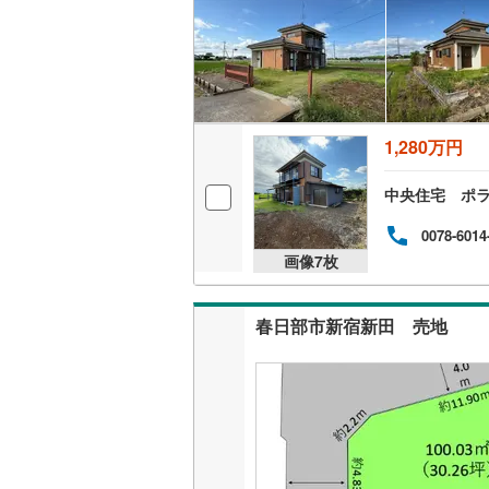
後藤寺線
(
東北新幹
秋田新幹
山陽新幹
1,280万円
西九州新
中央住宅 ポ
0078-6014
地下鉄
札幌市営
画像
7
枚
仙台市地
東京メト
春日部市新宿新田 売地
東京メト
東京メト
都営浅草
都営大江