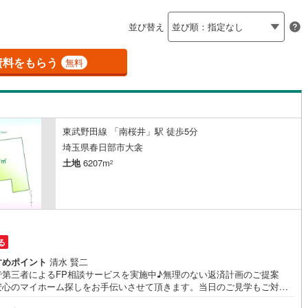
島根
岡山
広島
山口
釜石線
(
0
)
ン内見(相談)可
（
2
）
IT重説可
（
0
）
)
(
11
)
(
11
)
(
17
)
(
4
)
(
2
)
(
1
)
並び替え
花輪線
(
1
)
香川
愛媛
高知
保存した条件を見る
磐越東線
(
27
)
資料をもらう
ン対応とは？
無料
佐賀
長崎
熊本
大分
陸羽東線
(
21
)
38
)
米坂線
(
0
)
東武野田線 「南桜井」駅 徒歩5分
五能線
(
0
)
この条件で検索する
この条件で検索する
この条件で検索する
この条件で検索する
この条件で検索する
この条件で検索する
市区町村以下を選択
市区町村を選択す
駅を選択する
埼玉県春日部市大衾
4
)
白新線
(
2
)
土地
6207m
2
越後線
(
5
)
ライン（宇都宮～逗子）
湘南新宿ライン（前橋～小田原）
円
(
203
)
る
9
)
内房線
(
281
)
すめポイント
清水 賢二
で第三者によるFP相談サービスを実施中♪無理のない返済計画のご提案
)
鹿島線
(
3
)
安心のマイホーム探しをお手伝いさせて頂きます。当日のご見学もご対応
ます。当店は東大宮駅東口から徒歩3分。電車でもお車でもご来店しやすい
)
東海道本線
(
112
)