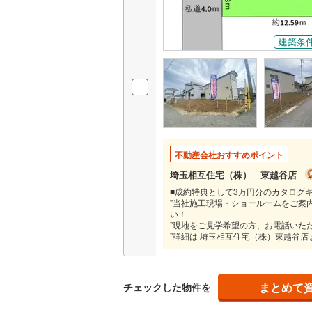
名古屋市
建築条
名古屋市
京都市営
OsakaMe
OsakaMe
不動産会社おすすめポイント
OsakaMe
埼玉相互住宅（株） 東越谷店
■成約特典として3万円分のカタログギ
福岡市地
”当社施工現場・ショールームをご案
い！
”現地をご見学希望の方、お電話いた
私鉄・その他
札幌市電
(
”詳細は 埼玉相互住宅（株）東越谷
道南いさ
阿武隈急
まとめて
チェックした物件を
秋田内陸