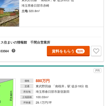
6
)
宮崎空港線
(
3
)
埼玉県春日部市赤崎
土地
320.8m
2
線
(
174
)
上越新幹線
(
38
)
線
(
46
)
北陸新幹線
(
127
)
線
(
79
)
北陸新幹線（JR西日本）
(
5
)
幹線
(
1
)
ラス住まいの情報館 千間台営業所
資料をもらう
-53564
無料
地下鉄南北線
(
7
)
札幌市営地下鉄東西線
(
6
)
下鉄南北線
(
139
)
仙台市地下鉄東西線
(
50
)
ロ丸ノ内線
(
6
)
東京メトロ丸ノ内方南支線
(
1
)
PR
ロ東西線
(
10
)
東京メトロ千代田線
(
12
)
880万円
価格
東武野田線 「南桜井」駅 徒歩18分 他
交通
ロ半蔵門線
(
4
)
東京メトロ南北線
(
8
)
埼玉県春日部市新宿新田
所在地
線
(
9
)
都営三田線
(
11
)
100.03m
土地面積
2
29.1万円/坪
坪単価
戸線
(
6
)
横浜市営地下鉄ブルーライン
(
61
)