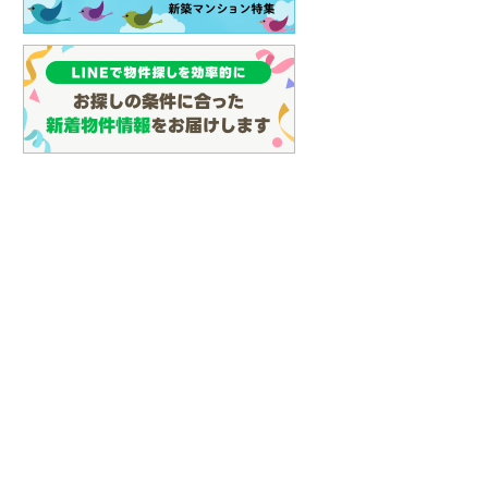
(
23
)
名古屋市営地下鉄鶴舞線
(
35
)
名古屋市営地下鉄名港線
(
11
)
OsakaMetro長堀鶴見緑地線
(
0
)
OsakaMetro谷町線
(
6
)
OsakaMetro千日前線
(
2
)
神戸市営地下鉄海岸線
(
0
)
福岡市地下鉄七隈線
(
30
)
函館市電宝来・谷地頭線
(
0
)
真岡鐵道
(
10
)
山形鉄道フラワー長井線
(
0
)
えちごトキめき鉄道妙高はねうまラ