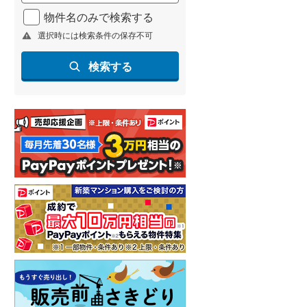
北海道新幹線
(
1
)
物件名のみで検索する
選択時には検索条件の保存不可
山形新幹線
(
96
)
東海道新幹線
(
169
)
検索する
九州新幹線
(
72
)
札幌市営地下鉄東豊線
(
4
)
東京メトロ銀座線
(
4
)
東京メトロ日比谷線
(
4
)
東京メトロ有楽町線
(
4
)
東京メトロ副都心線
(
5
)
都営新宿線
(
9
)
横浜市営地下鉄グリーンライン