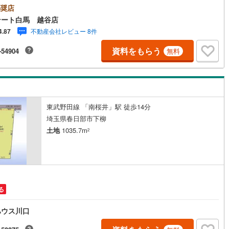
9:00】（年末年始除く）・人気物件には特に問い合わせが集中するため、
奨店
5
)
七尾線
(
2
)
めにお電話ください。「室内・現地を見学する」ボタンよりご予約いただ
テート白馬 越谷店
ご見学がスムーズです。【エステート白馬 越谷店】・提携FPへの無料個別
不動産会社レビュー 8件
4.87
高山本線（JR西日本）
(
0
)
サービス外部のファイナンシャルプランナーへの無料個別相談サービス
講師を招いての無料マイホームセミナーなども主催しており、大変ご好評
資料をもらう
-54904
無料
JR西日本）
(
58
)
湖西線
(
98
)
ております。・不動産の調査、契約、住宅ローン、引渡しまで安全安心な
を一括サポートまた、白馬グループ各社（白馬建設、大和建設、白馬メデ
福知山線
(
66
)
アサービス）と連携したプラスアップサポートで住まい探しから引越し後
ックアップまでご相談頂けます。・キッズスペースや授乳スペース、おむ
えベッド、を完備しておりますので、お子様連れでもお気軽にお越し下さ
27
)
播但線
(
69
)
東武野田線 「南桜井」駅 徒歩14分
)
津山線
(
9
)
埼玉県春日部市下柳
)
伯備線
(
13
)
土地
1035.7m
2
)
呉線
(
33
)
山口線
(
3
)
1
)
美祢線
(
0
)
る
因美線
(
9
)
ハウス川口
草津線
(
27
)