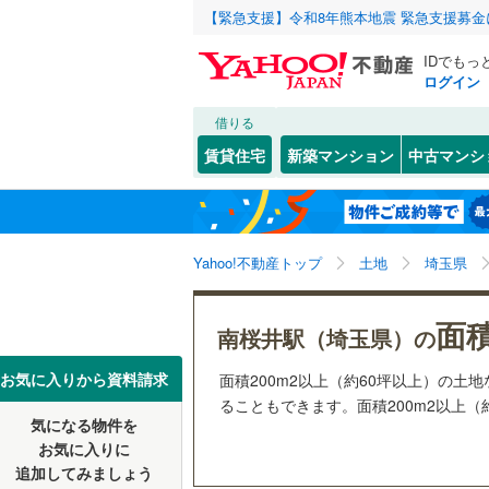
【緊急支援】令和8年熊本地震 緊急支援募
IDでもっ
ログイン
借りる
北海道
JR
北海道
函館本線
(
こだわり条件
配置、向き、
賃貸住宅
新築マンション
中古マンシ
石勝線
(
0
)
前道6m
東北
青森
根室本線
(
(
0
)
(
0
)
(
0
平坦地
（
関東
東京
石北本線
(
Yahoo!不動産トップ
土地
埼玉県
販売、価格、
常磐線
(
32
信越・北陸
新潟
面積
更地渡し
南桜井駅（埼玉県）の
流山おおたかの森
(
1
)
(
4
高崎線
(
11
東海
愛知
お気に入りから資料請求
面積200m2以上（約60坪以上）の
立地
両毛線
(
22
ることもできます。面積200m2以上（
烏山線
(
54
気になる物件を
最寄りの
近畿
大阪
(
2
)
お気に入りに
石巻線
(
33
追加してみましょう
オンライン対