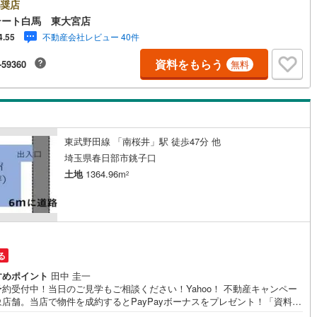
です。お気軽にお立ち寄り下さい。～人気のリモート見学・リモート相談
奨店
ビス～・小さいお子様や家事で外出できない、天気が悪く外出したくない
テート白馬 東大宮店
)
鶴見線
(
7
)
LINEやZOOMなど無料のアプリですぐにご利用いただけます・リモート見
不動産会社レビュー 40件
4.55
スタッフがご興味ある物件の現地から映像をお届けします・写真では伝わ
3
)
根岸線
(
26
)
くい「空気感」や違うアングルからみたかったリビングの「見え方」など
資料をもらう
-59360
無料
っかり確認できます・リモート相談は第三者による住宅ローンや家計相談
2
)
中央本線（JR東日本）
(
222
)
門のファイナンシャルプランナーと1対1で・バーチャル背景でプライバシ
安心・忙しいパートナーに変わって予め確認も・別々の場所から家族みん
31
)
八高線
(
114
)
加もできます・お気軽にご相談下さい～営業時間～9:30～18:30こちらの
間でしたらお電話でのお問合せがスムーズですお気軽にお問合せください
8
)
大糸線（JR東日本）
(
9
)
東武野田線 「南桜井」駅 徒歩47分 他
各駅停車）
(
38
)
埼京線
(
35
)
埼玉県春日部市銚子口
土地
1364.96m
2
)
東海道本線（JR東海）
(
440
)
0
)
飯田線
(
163
)
)
高山本線（JR東海）
(
33
)
る
JR東海）
(
40
)
紀勢本線（JR東海）
(
5
)
すめポイント
田中 圭一
博多南線
(
9
)
約受付中！当日のご見学もご相談ください！Yahoo！ 不動産キャンペー
象店舗。当店で物件を成約するとPayPayボーナスをプレゼント！「資料を
R西日本）
(
0
)
北陸本線
(
12
)
う」「見学予約をする」ボタンからお問い合わせください。【営業時間 9:3