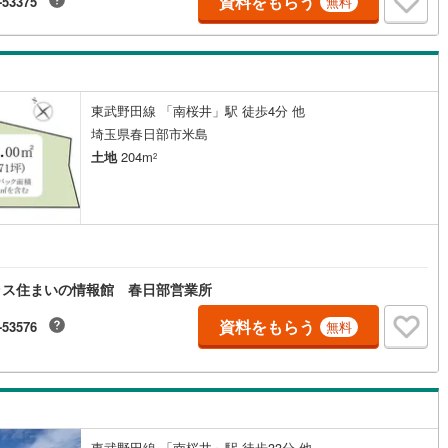
資料をもらう
-53375
無料
)
片町線
(
25
)
)
関西空港線
(
2
)
東線
(
1
)
本四備讃線
(
6
)
東武野田線 「南桜井」駅 徒歩4分 他
埼玉県春日部市米島
予土線
(
0
)
土地
204m
2
徳島線
(
4
)
)
土讃線
(
5
)
線
(
289
)
香椎線
(
18
)
肥薩線
(
2
)
ラス住まいの情報館 春日部営業所
15
)
唐津線
(
0
)
資料をもらう
-53576
無料
1
)
大村線
(
1
)
52
)
日豊本線
(
216
)
)
吉都線
(
9
)
東武野田線 「南桜井」駅 徒歩33分 他