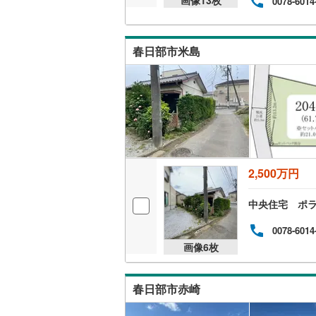
0078-6014
桜井線
(
24
阪和線
(
46
春日部市米島
おおさか
内子線
(
0
)
鳴門線
(
2
)
土讃線
(
24
2,500万円
鹿児島本
三角線
(
6
)
中央住宅 ポ
長崎本線
(
0078-6014
画像
6
枚
佐世保線
(
豊肥本線
(
春日部市赤崎
日南線
(
17