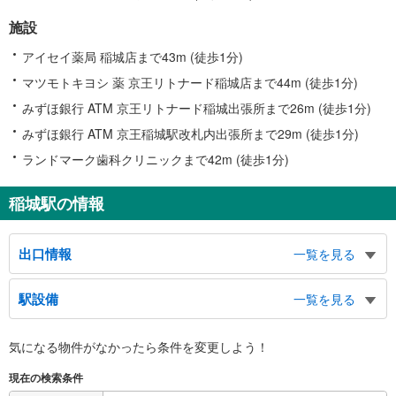
施設
アイセイ薬局 稲城店まで43m (徒歩1分)
マツモトキヨシ 薬 京王リトナード稲城店まで44m (徒歩1分)
みずほ銀行 ATM 京王リトナード稲城出張所まで26m (徒歩1分)
みずほ銀行 ATM 京王稲城駅改札内出張所まで29m (徒歩1分)
ランドマーク歯科クリニックまで42m (徒歩1分)
稲城駅の情報
出口情報
一覧を見る
南口
駅設備
一覧を見る
東長村 百村 方面、バスのりば、タクシーのりば
北口
バリアフリー状況
気になる物件がなかったら
条件を変更しよう！
東長村 百村 方面、稲城市役所、中央文化センター、福祉センター、稲城市
※段差なしでの移動経路
保健センター、稲城消防署
（○：有り △：要駅員設備 ×：無し）
現在の検索条件
地上⇔改札⇔ホーム：○