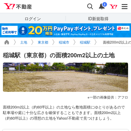
Yahoo!不動産
検索
通知
i
ログイン
ID新規取得
土地
東京都
稲城市
稲城駅
面積200m2以上
稲城駅（東京都）の面積200m2以上の土地
一部の画像提供：アフロ
面積200m2以上（約60坪以上）の土地なら敷地面積にゆとりがあるので
駐車場や庭に十分な広さを確保することもできます。面積200m2以上
（約60坪以上）の理想の土地をYahoo!不動産で見つけましょう。