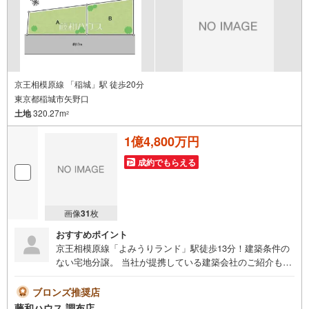
京王相模原線 「稲城」駅 徒歩20分
東京都稲城市矢野口
土地
320.27m
2
1億4,800万円
成約でもらえる
画像
31
枚
おすすめポイント
京王相模原線「よみうりランド」駅徒歩13分！建築条件の
ない宅地分譲。 当社が提携している建築会社のご紹介も可
能です！周辺環境も含めてご案内いたしますので、お気軽
にお問い合わせください
ブロンズ推奨店
藤和ハウス 調布店