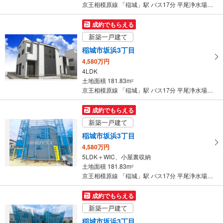
件
京王相模原線 「稲城」駅 バス17分 平尾浄水場 バス停下車 徒歩4分
を
マ
成約でもらえる
イ
新築一戸建て
ペ
稲城市坂浜3丁目
ー
4,580万円
ジ
4LDK
に
土地面積 181.83m
2
保
京王相模原線 「稲城」駅 バス17分 平尾浄水場 バス停下車 徒歩4分
存
す
成約でもらえる
る
新築一戸建て
稲城市坂浜3丁目
4,580万円
5LDK＋WIC、小屋裏収納
土地面積 181.83m
2
京王相模原線 「稲城」駅 バス17分 平尾浄水場 バス停下車 徒歩4分
成約でもらえる
新築一戸建て
稲城市坂浜3丁目