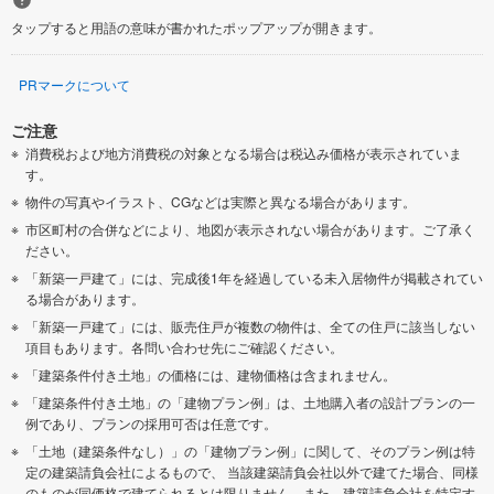
タップすると用語の意味が書かれたポップアップが開きます。
PRマークについて
ご注意
消費税および地方消費税の対象となる場合は税込み価格が表示されていま
す。
物件の写真やイラスト、CGなどは実際と異なる場合があります。
市区町村の合併などにより、地図が表示されない場合があります。ご了承く
ださい。
「新築一戸建て」には、完成後1年を経過している未入居物件が掲載されてい
る場合があります。
「新築一戸建て」には、販売住戸が複数の物件は、全ての住戸に該当しない
項目もあります。各問い合わせ先にご確認ください。
「建築条件付き土地」の価格には、建物価格は含まれません。
「建築条件付き土地」の「建物プラン例」は、土地購入者の設計プランの一
例であり、プランの採用可否は任意です。
「土地（建築条件なし）」の「建物プラン例」に関して、そのプラン例は特
定の建築請負会社によるもので、 当該建築請負会社以外で建てた場合、同様
のものが同価格で建てられるとは限りません。また、建築請負会社を特定す