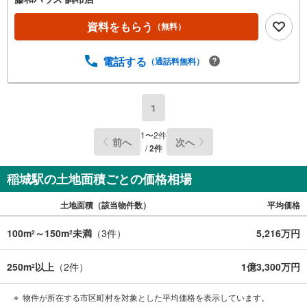
資料をもらう
（無料）
電話する
（通話料無料）
1
1
〜
2
件
前へ
次へ
/
2
件
稲城駅の土地面積ごとの価格相場
土地面積（該当物件数）
平均価格
100m
～150m
未満
（
3
件）
5,216万円
2
2
250m
以上
（
2
件）
1億3,300万円
2
物件が所在する市区町村を対象とした平均価格を表示しています。