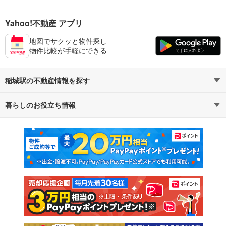
Yahoo!不動産 アプリ
地図でサクッと物件探し
物件比較が手軽にできる
稲城駅の不動産情報を探す
暮らしのお役立ち情報
不動産・住宅
賃貸住宅
マンションカタログ
教えて！住まいの先生
新築マンション
中古マンション
新築一戸建て
中古一戸建て
注文住宅
土地
売却査定