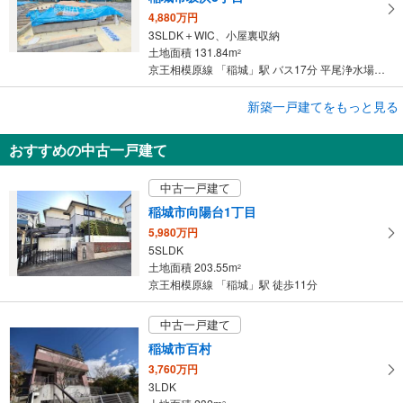
4,880万円
3SLDK＋WIC、小屋裏収納
土地面積 131.84m
2
京王相模原線 「稲城」駅 バス17分 平尾浄水場 バス停下車 徒歩4分
成約でもらえる
新築一戸建てをもっと見る
新築一戸建て
おすすめの中古一戸建て
稲城市坂浜3丁目
4,680万円
中古一戸建て
4LDK＋小屋裏収納
土地面積 137.51m
2
稲城市向陽台1丁目
京王相模原線 「稲城」駅 バス17分 平尾浄水場 バス停下車 徒歩5分
5,980万円
5SLDK
土地面積 203.55m
2
京王相模原線 「稲城」駅 徒歩11分
中古一戸建て
稲城市百村
3,760万円
3LDK