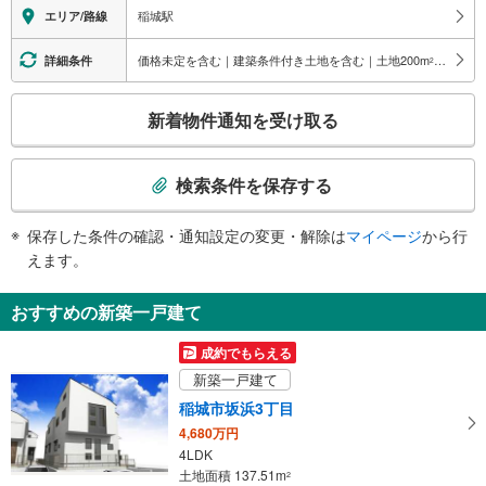
エレベータ
稲城駅
エリア/路線
・各ホーム⇔改札
・改札⇔１Ｆ出口（北方面）
価格未定を含む｜建築条件付き土地を含む｜土地200
m
以上
詳細条件
2
エスカレータ
こ
・各ホーム⇔改札
新着物件通知を受け取る
・改札⇔１Ｆ出口（北方面）
の
トイレ
検
索
《多機能トイレ》
検索条件を保存する
・改札内
条
その他
件
保存した条件の確認・通知設定の変更・解除は
マイページ
から行
で
・点字案内（券売機・運賃表・階段手すり）
えます。
・ＡＥＤ
通
知
おすすめの新築一戸建て
を
受
成約でもらえる
け
新築一戸建て
取
稲城市坂浜3丁目
る
4,680万円
・
4LDK
条
土地面積 137.51m
2