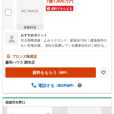
1億1,800万円
成約でもらえる
画像
31
枚
おすすめポイント
京王相模原線「よみうりランド」駅徒歩13分！建築条件の
ない宅地分譲。 当社が提携している建築会社のご紹介も可
能です！周辺環境も含めてご案内いたしますので、お気軽
にお問い合わせください
ブロンズ推奨店
藤和ハウス 調布店
資料をもらう
（無料）
電話する
（通話料無料）
稲城市矢野口