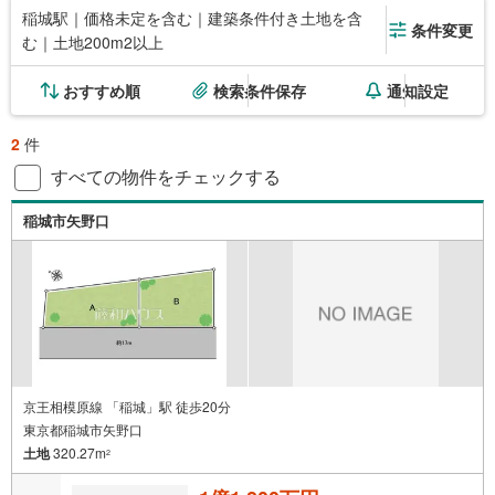
稲城駅｜価格未定を含む｜建築条件付き土地を含
条件変更
む｜土地200m2以上
おすすめ順
検索条件保存
通知設定
2
件
すべての物件をチェックする
稲城市矢野口
京王相模原線 「稲城」駅 徒歩20分
東京都稲城市矢野口
土地
320.27m
2