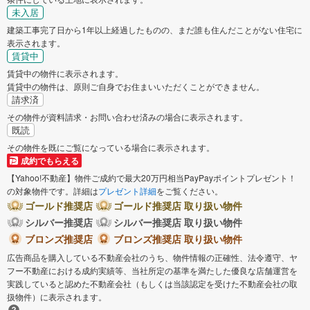
未入居
建築工事完了日から1年以上経過したものの、まだ誰も住んだことがない住宅に
表示されます。
賃貸中
賃貸中の物件に表示されます。
賃貸中の物件は、原則ご自身でお住まいいただくことができません。
請求済
その物件が資料請求・お問い合わせ済みの場合に表示されます。
既読
その物件を既にご覧になっている場合に表示されます。
成約でもらえる
【Yahoo!不動産】物件ご成約で最大20万円相当PayPayポイントプレゼント！
の対象物件です。詳細は
プレゼント詳細
をご覧ください。
ゴールド推奨店
ゴールド推奨店 取り扱い物件
シルバー推奨店
シルバー推奨店 取り扱い物件
ブロンズ推奨店
ブロンズ推奨店 取り扱い物件
広告商品を購入している不動産会社のうち、物件情報の正確性、法令遵守、ヤ
フー不動産における成約実績等、当社所定の基準を満たした優良な店舗運営を
実践していると認めた不動産会社（もしくは当該認定を受けた不動産会社の取
扱物件）に表示されます。