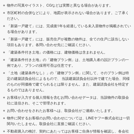
物件の写真やイラスト、CGなどは実際と異なる場合があります。
市区町村の合併などにより、地図が表示されない場合があります。ご了承く
ださい。
「新築一戸建て」には、完成後1年を経過している未入居物件が掲載されてい
る場合があります。
「新築一戸建て」には、販売住戸が複数の物件は、全ての住戸に該当しない
項目もあります。各問い合わせ先にご確認ください。
「建築条件付き土地」の価格には、建物価格は含まれません。
「建築条件付き土地」の「建物プラン例」は、土地購入者の設計プランの一
例であり、プランの採用可否は任意です。
「土地（建築条件なし）」の「建物プラン例」に関して、そのプラン例は特
定の建築請負会社によるもので、 当該建築請負会社以外で建てた場合、同様
のものが同価格で建てられるとは限りません。また、建築請負会社を特定す
るものではありません。
お客様が入力する個人情報を含むお問い合わせデータは、当該物件の取扱会
社に送信され、そこで管理されます。
お問い合わせをされたお客様へは、取扱会社がご連絡いたします。
物件に関するお客様のお問い合わせについては、LINEヤフー株式会社は一切
関与いたしません。取扱会社に直接ご確認ください。
不動産購入の検討、契約にあたってはお客様ご自身が情報を確認し、各会社