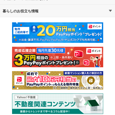
暮らしのお役立ち情報
不動産・住宅
賃貸住宅
マンションカタログ
教えて！住まいの先生
新築マンション
中古マンション
新築一戸建て
中古一戸建て
注文住宅
土地
売却査定