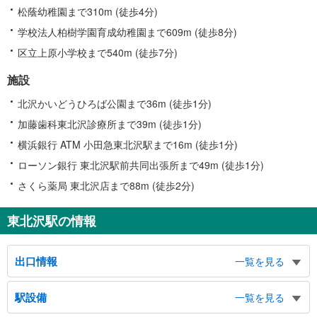
松蔭幼稚園まで310m (徒歩4分)
学校法人柏樹学園育成幼稚園まで609m (徒歩8分)
区立上原小学校まで540m (徒歩7分)
施設
北沢かいどうひろば公園まで36m (徒歩1分)
加藤歯科東北沢診療所まで39m (徒歩1分)
横浜銀行 ATM 小田急東北沢駅まで16m (徒歩1分)
ローソン銀行 東北沢駅前共同出張所まで49m (徒歩1分)
さくら薬局 東北沢店まで88m (徒歩2分)
東北沢駅の情報
出口情報
一覧を見る
出口（東口改札）
駅設備
一覧を見る
北沢３～５、上原２・３、大山町、駒場３・４、松蔭中学校・高等学校、東京
大学駒場リサーチキャンパス、バスのりば