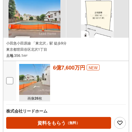
小田急小田原線 「東北沢」駅 徒歩9分
東京都世田谷区北沢1丁目
土地
356.1m
2
6億7,600万円
NEW
画像
26
枚
株式会社リードホーム
資料をもらう
（無料）