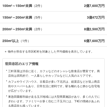
100m
～150m
未満
（
2
件）
2億7,600万円
2
2
150m
～200m
未満
（
5
件）
3億472万円
2
2
200m
～250m
未満
（
2
件）
8億2,500万円
2
2
250m
以上
（
1
件）
6億7,600万円
2
物件が所在する市区町村を対象とした平均価格を表示しています。
世
世田谷区のエリア情報
田
三軒茶屋は渋谷に近く、カフェなどのオシャレな飲食店が豊富です。商
谷
店街は庶民的で、一人暮らしやカップルなどに人気のエリアです。
区
カフェやライブハウス、古着店が多い下北沢は、総菜店などが並ぶ商店
に
街やスーパーもあり、日常生活に便利です。駅を離れると静かな住宅地
関
が広がっています。
す
東急田園都市線が走る玉川地域には大型商業施設があり、多くの人でに
る
ぎわいます。ファミリーが多く住む二子玉川には、下町の情緒があふれ
情
る商店街も残っています。