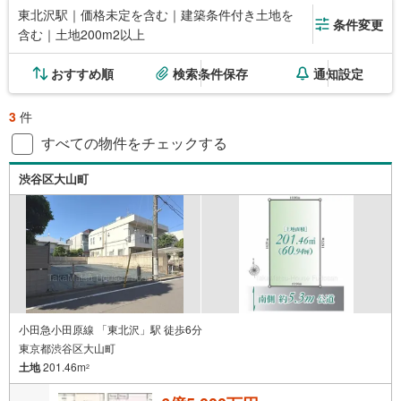
東北沢駅｜価格未定を含む｜建築条件付き土地を
条件変更
含む｜土地200m2以上
おすすめ順
検索条件保存
通知設定
3
件
すべての物件をチェックする
渋谷区大山町
小田急小田原線 「東北沢」駅 徒歩6分
東京都渋谷区大山町
土地
201.46m
2