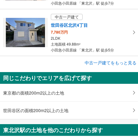
小田急小田原線 「東北沢」駅 徒歩7分
中古一戸建て
世田谷区北沢4丁目
7,780万円
2LDK
土地面積 49.88m
2
小田急小田原線 「東北沢」駅 徒歩5分
成約でもらえる
中古一戸建てをもっと見る
中古一戸建て
同じこだわりでエリアを広げて探す
世田谷区北沢4丁目
7,780万円
2LDK
東京都の面積200m2以上の土地
土地面積 49.88m
2
小田急小田原線 「東北沢」駅 徒歩5分
世田谷区の面積200m2以上の土地
東北沢駅の土地を他のこだわりから探す