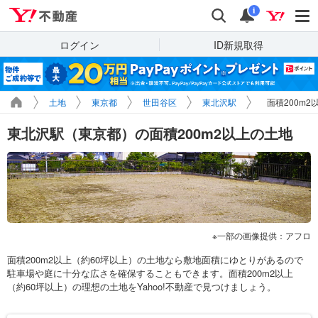
Yahoo!不動産
検索
通知
i
ログイン
ID新規取得
土地
東京都
世田谷区
東北沢駅
面積200m
東北沢駅（東京都）の面積200m2以上の土地
一部の画像提供：アフロ
面積200m2以上（約60坪以上）の土地なら敷地面積にゆとりがあるので
駐車場や庭に十分な広さを確保することもできます。面積200m2以上
（約60坪以上）の理想の土地をYahoo!不動産で見つけましょう。