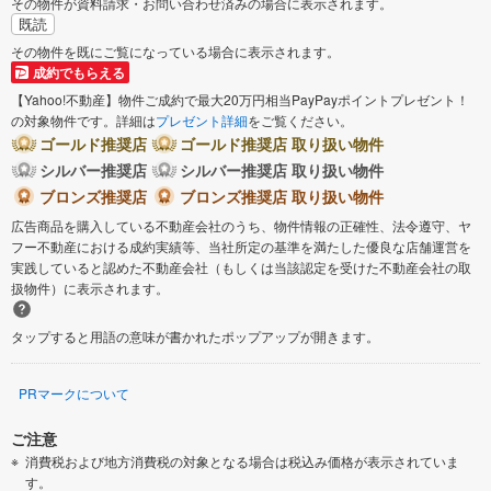
その物件が資料請求・お問い合わせ済みの場合に表示されます。
既読
その物件を既にご覧になっている場合に表示されます。
成約でもらえる
【Yahoo!不動産】物件ご成約で最大20万円相当PayPayポイントプレゼント！
の対象物件です。詳細は
プレゼント詳細
をご覧ください。
ゴールド推奨店
ゴールド推奨店 取り扱い物件
シルバー推奨店
シルバー推奨店 取り扱い物件
ブロンズ推奨店
ブロンズ推奨店 取り扱い物件
広告商品を購入している不動産会社のうち、物件情報の正確性、法令遵守、ヤ
フー不動産における成約実績等、当社所定の基準を満たした優良な店舗運営を
実践していると認めた不動産会社（もしくは当該認定を受けた不動産会社の取
扱物件）に表示されます。
タップすると用語の意味が書かれたポップアップが開きます。
PRマークについて
ご注意
消費税および地方消費税の対象となる場合は税込み価格が表示されていま
す。