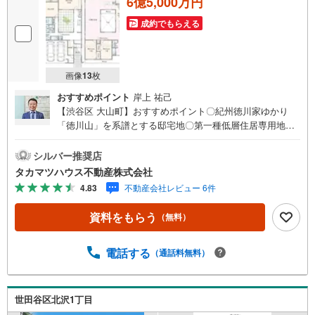
6億5,000万円
成約でもらえる
画像
13
枚
おすすめポイント
岸上 祐己
【渋谷区 大山町】おすすめポイント〇紀州徳川家ゆかり
「徳川山」を系譜とする邸宅地〇第一種低層住居専用地域
＋敷地面積の最低限度200平米の厳しい制限により整備され
たゆとりある街並み〇前面道路5.3m公道・南向きで陽の光
シルバー推奨店
がしっかりと注ぎます〇代々木上原駅徒歩10分、小田急
タカマツハウス不動産株式会社
線・千代田線利用可能で都心方面へのアクセス良好〇建築
4.83
不動産会社レビュー 6件
条件無、お好きなハウスメーカーで建築可能〇接道間口10.
96m、並列で複数台の車を駐車可能※車種による制限がござ
資料をもらう
（無料）
いますライフインフォメーション〇Odakyu OX代々木上原
店 約800m〇マルエツ代々木上原店 約1000m〇サミッ
トストア笹塚店 約950m〇まいばすけっと北沢4丁目店
電話する
（通話料無料）
約350m〇ローソン渋谷大山町店 約350m〇トモズ アコル
デ代々木上原店 約800m〇代々木大山公園 約450m〇世
田谷区立北沢公園 約290m〇代々木公園 約1900m〇西原
世田谷区北沢1丁目
小学校 約890m〇代々木中学校 約1400m