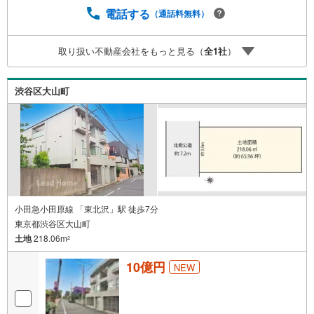
電話する
（通話料無料）
取り扱い不動産会社をもっと見る（
全
1
社
）
渋谷区大山町
小田急小田原線 「東北沢」駅 徒歩7分
東京都渋谷区大山町
土地
218.06m
2
10億円
NEW