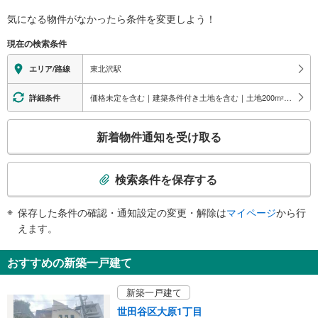
バリアフリー状況
出口（西口改札）
気になる物件がなかったら
条件を変更しよう！
※段差なしでの移動経路
北沢１・３・４、大原
（○：有り △：要駅員設備 ×：無し）
現在の検索条件
地上⇔改札⇔ホーム：○
エレベータ
東北沢駅
エリア/路線
・ホーム⇔改札
トイレ
価格未定を含む｜建築条件付き土地を含む｜土地200
m
以上
詳細条件
2
《多機能トイレ》
こ
・改札内
新着物件通知を受け取る
スロープ
の
検
・有り
索
その他
検索条件を保存する
条
・ＡＥＤ
件
保存した条件の確認・通知設定の変更・解除は
マイページ
から行
で
えます。
通
知
おすすめの新築一戸建て
を
受
新築一戸建て
け
世田谷区大原1丁目
取