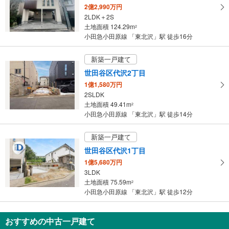
2億2,990万円
る
2LDK＋2S
・
土地面積 124.29m
2
条
小田急小田原線 「東北沢」駅 徒歩16分
件
を
新築一戸建て
マ
世田谷区代沢2丁目
イ
1億1,580万円
ペ
2SLDK
ー
土地面積 49.41m
2
ジ
小田急小田原線 「東北沢」駅 徒歩14分
に
保
新築一戸建て
存
世田谷区代沢1丁目
す
1億5,680万円
る
3LDK
土地面積 75.59m
2
小田急小田原線 「東北沢」駅 徒歩12分
おすすめの中古一戸建て