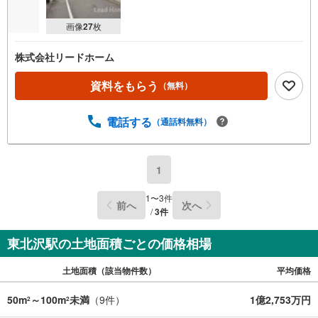
画像
27
枚
株式会社リードホーム
資料をもらう
（無料）
電話する
（通話料無料）
1
1
〜
3
件
前へ
次へ
/
3
件
東北沢駅の土地面積ごとの価格相場
土地面積（該当物件数）
平均価格
50m
～100m
未満
（
9
件）
1億2,753万円
2
2