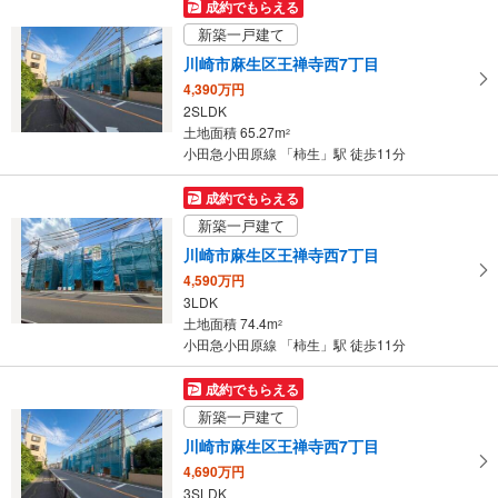
成約でもらえる
け
新築一戸建て
取
川崎市麻生区王禅寺西7丁目
る
4,390万円
・
2SLDK
条
土地面積 65.27m
2
件
小田急小田原線 「柿生」駅 徒歩11分
を
マ
成約でもらえる
イ
新築一戸建て
ペ
川崎市麻生区王禅寺西7丁目
ー
4,590万円
ジ
3LDK
に
土地面積 74.4m
2
保
小田急小田原線 「柿生」駅 徒歩11分
存
す
成約でもらえる
る
新築一戸建て
川崎市麻生区王禅寺西7丁目
4,690万円
3SLDK