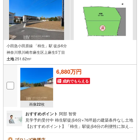
小田急小田原線 「柿生」駅 徒歩6分
神奈川県川崎市麻生区上麻生5丁目
土地
251.62m
2
6,880万円
成約でもらえる
画像
22
枚
おすすめポイント
阿部 智誉
見学予約受付中 柿生駅徒歩6分×76坪超の建築条件なし土地
【おすすめポイント】「柿生」駅徒歩6分の利便性に加え、
土地面積約76坪のゆとりを備えた建築条件なし売地。広さ
を活かして、建物・庭・駐車スペースなどを含めた多彩な
ブロンズ推奨店