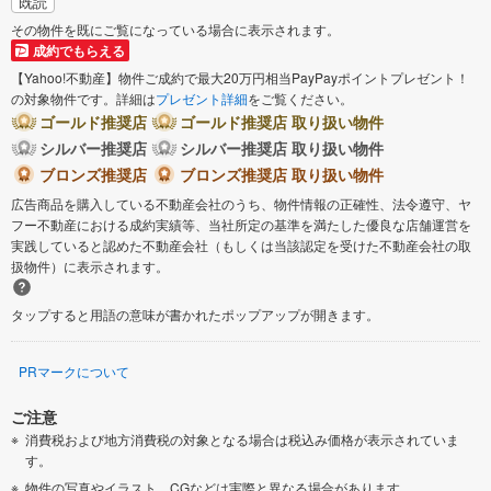
既読
その物件を既にご覧になっている場合に表示されます。
成約でもらえる
【Yahoo!不動産】物件ご成約で最大20万円相当PayPayポイントプレゼント！
の対象物件です。詳細は
プレゼント詳細
をご覧ください。
ゴールド推奨店
ゴールド推奨店 取り扱い物件
シルバー推奨店
シルバー推奨店 取り扱い物件
ブロンズ推奨店
ブロンズ推奨店 取り扱い物件
広告商品を購入している不動産会社のうち、物件情報の正確性、法令遵守、ヤ
フー不動産における成約実績等、当社所定の基準を満たした優良な店舗運営を
実践していると認めた不動産会社（もしくは当該認定を受けた不動産会社の取
扱物件）に表示されます。
タップすると用語の意味が書かれたポップアップが開きます。
PRマークについて
ご注意
消費税および地方消費税の対象となる場合は税込み価格が表示されていま
す。
物件の写真やイラスト、CGなどは実際と異なる場合があります。