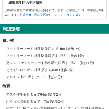
川崎市麻生区の学区情報
崎
川崎市麻生区の学区情報は公開されています。小学校が15件、中学校が8件
市
あります。
川崎市麻生区の学区から中古マンションを探す
麻
生
区
周辺環境
に
関
買い物
す
る
ファミリーマート 柿生駅前店まで19m (徒歩1分)
情
ファミリーマート 柿生駅北口店まで55m (徒歩1分)
報
充レン ファミリーマート柿生駅北口店まで57m (徒歩1分)
そうてつローゼン 柿生店まで49m (徒歩1分)
マルエツ 柿生店まで162m (徒歩3分)
教育
アスク柿生保育園まで84m (徒歩2分)
かくれんぼ保育園まで117m (徒歩2分)
認定こども園フェリシア幼稚園フェリシアこども短期大学附属ま