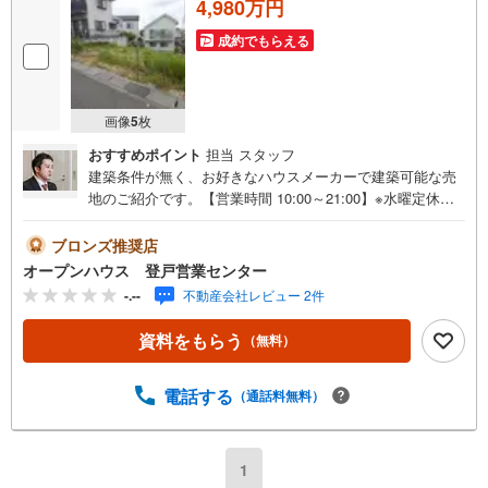
4,980万円
成約でもらえる
画像
5
枚
おすすめポイント
担当 スタッフ
建築条件が無く、お好きなハウスメーカーで建築可能な売
地のご紹介です。【営業時間 10:00～21:00】※水曜定休上
記時間はお電話が繋がりやすくなっております。ぜひお気
軽にご連絡ください！現地を見学される場合は「室内・現
ブロンズ推奨店
地を見学する（無料）」ボタンよりご希望の日時をご記入
オープンハウス 登戸営業センター
いただけますとスムーズにご案内が可能です。◎現地のご
-.--
不動産会社レビュー 2件
案内について・平日や夜遅い時間帯もご案内が可能 ※定休
日を除く・経験豊富なスタッフが物件詳細を丁寧にご説明
資料をもらう
（無料）
いたします。・車でご自宅や最寄り駅等、ご指定の場所ま
で送迎します。・チャイルドシートのご用意ございます。
◎個別FP相談会 無料物件のご紹介だけでなく住宅ロー
電話する
（通話料無料）
ン・資金のご相談、まずは家探しについて話を聞きたいと
いう方も大歓迎です！年間8000棟以上の限定物件を発表し
ているオープンハウスだから出会える物件が多数ございま
1
す。ぜひお気軽にご連絡・ご相談ください！※限定物件:当