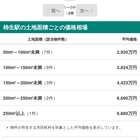
社のみ、もしくは当社を含めた数社でのみご紹介可能なオ
1
〜
3
件
前へ
次へ
ープンハウス・ディベロップメントの物件
/
3
件
柿生駅の土地面積ごとの価格相場
土地面積（該当物件数）
平均価格
50m
～100m
未満
（
7
件）
2,920万円
2
2
100m
～150m
未満
（
9
件）
3,824万円
2
2
150m
～200m
未満
（
3
件）
4,423万円
2
2
200m
～250m
未満
（
2
件）
8,690万円
2
2
250m
以上
（
1
件）
6,880万円
2
物件が所在する市区町村を対象とした平均価格を表示しています。
川