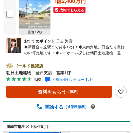
1億2,400万円
成約でもらえる
画像
12
枚
おすすめポイント
日吉 海音
◆新百合ヶ丘駅まで徒歩12分！◆東南角地、日当たり良好
の67坪売地です！◆マイホーム探しは朝日土地建物 登戸
店へ◇◆創業42周年の朝日土地建物グループで購入後も安
心◆◇地域密着！購入だけでなくご売却もしっかりとサポ
ゴールド推奨店
ートします！◇◆【朝日土地建物 登戸支店】イチ押しポ
朝日土地建物 登戸支店 営業1課
イント！◆◇◆◇「新百合ヶ丘」駅徒歩12分！◇◆■広々
4.93
不動産会社レビュー 15件
とした67坪オーバーの売地で夢のマイホームをお好きなハ
ウスメーカーさんで建てませんか？■閑静な住宅街ながらお
資料をもらう
（無料）
買い物、通学にも便利な好立地。■敷地面積や建物高さにル
ールのある整然とした街並みも魅力■住宅ローンのご相談、
お住み替えのご相談も無料です■◆お電話・インターネット
電話する
（通話料無料）
からお気軽にお問い合わせください◆朝日土地建物 登戸
支店 営業1課へ
川崎市麻生区上麻生5丁目