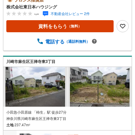
プランをご検討可能【見どころ】・土地251.62m2のゆと
株式会社東日本ハウジング
り。幅広いプランを描きやすい土地・建築条件なし！お好
-.--
不動産会社レビュー 2件
きなハウスメーカーで理想の住まいづくりが可能・第一種
低層住居専用地域、落ち着いた街並みが魅力【周辺環境】
資料をもらう
（無料）
マルエツ柿生店まで徒歩7分（約550m）【ご見学につい
て】ご希望日時を第2希望まで送信→日程調整いたします。
ローン/住替えも同時相談可能（お子様連れOK・オンライ
電話する
（通話料無料）
ン可）【営業時間 9:00-19:00】定休日:なし（年末年始を除
く）上記時間はお電話が繋がりやすくなっております。ぜ
ひお気軽にご連絡下さい！現地を見学される場合は「室
川崎市麻生区王禅寺東3丁目
内・現地を見学する（無料）」ボタンよりご希望の日時を
ご記入いただけますとスムーズにご案内が可能です。
小田急小田原線 「柿生」駅 徒歩27分
神奈川県川崎市麻生区王禅寺東3丁目
土地
237.47m
2