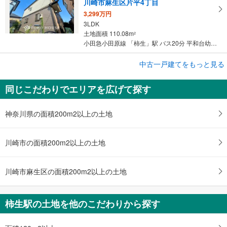
川崎市麻生区片平4丁目
3,299万円
3LDK
土地面積 110.08m
2
小田急小田原線 「柿生」駅 バス20分 平和台幼稚園前 バス停下車 徒歩6分
成約でもらえる
中古一戸建てをもっと見る
中古一戸建て
同じこだわりでエリアを広げて探す
川崎市麻生区王禅寺東3丁目
4,580万円
4LDK
神奈川県の面積200m2以上の土地
土地面積 302.25m
2
小田急小田原線 「柿生」駅 徒歩26分
川崎市の面積200m2以上の土地
川崎市麻生区の面積200m2以上の土地
柿生駅の土地を他のこだわりから探す