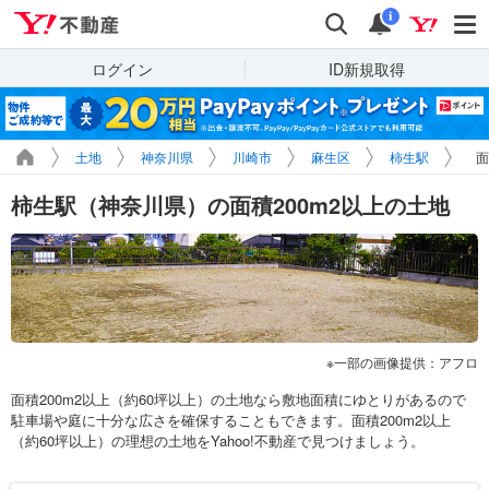
Yahoo!不動産
検索
通知
i
ログイン
ID新規取得
土地
神奈川県
川崎市
麻生区
柿生駅
面
柿生駅（神奈川県）の面積200m2以上の土地
一部の画像提供：アフロ
面積200m2以上（約60坪以上）の土地なら敷地面積にゆとりがあるので
駐車場や庭に十分な広さを確保することもできます。面積200m2以上
（約60坪以上）の理想の土地をYahoo!不動産で見つけましょう。