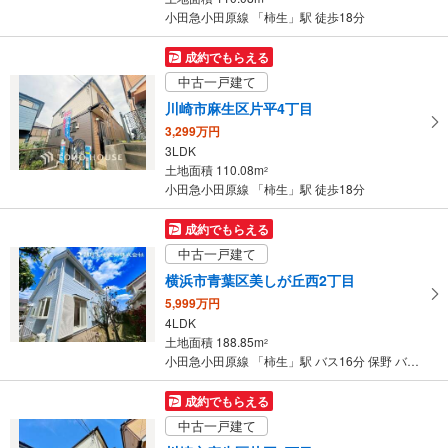
小田急小田原線 「柿生」駅 徒歩18分
成約でもらえる
中古一戸建て
川崎市麻生区片平4丁目
3,299万円
3LDK
土地面積 110.08m
2
小田急小田原線 「柿生」駅 徒歩18分
成約でもらえる
中古一戸建て
横浜市青葉区美しが丘西2丁目
5,999万円
4LDK
土地面積 188.85m
2
小田急小田原線 「柿生」駅 バス16分 保野 バス停下車 徒歩9分
成約でもらえる
中古一戸建て