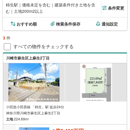
柿生駅｜価格未定を含む｜建築条件付き土地を含
条件変更
む｜土地200m2以上
おすすめ順
検索条件保存
通知設定
3
件
すべての物件をチェックする
川崎市麻生区上麻生2丁目
小田急小田原線 「柿生」駅 徒歩24分
神奈川県川崎市麻生区上麻生2丁目
土地
224.69m
2