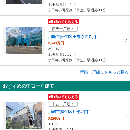
土地面積 65.01m
2
小田急小田原線 「柿生」駅 徒歩11分
成約でもらえる
新築一戸建て
川崎市麻生区王禅寺西7丁目
4,690万円
2SLDK
土地面積 65.02m
2
小田急小田原線 「柿生」駅 徒歩11分
成約でもらえる
新築一戸建てをもっと見る
新築一戸建て
おすすめの中古一戸建て
川崎市麻生区王禅寺西7丁目
4,690万円
成約でもらえる
4LDK
中古一戸建て
土地面積 65.06m
2
小田急小田原線 「柿生」駅 徒歩11分
川崎市麻生区片平4丁目
3,299万円
3LDK
土地面積 110.08m
2