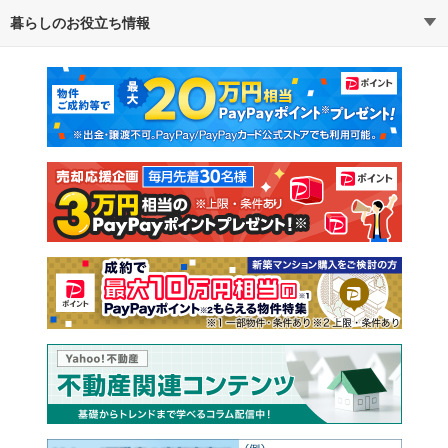
暮らしのお役立ち情報
不動産・住宅
賃貸住宅
マンションカタログ
教えて！住まいの先生
新築マンション
中古マンション
新築一戸建て
中古一戸建て
注文住宅
土地
売却査定