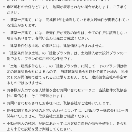
市区町村の合併などにより、地図が表示されない場合があります。ご了承く
ださい。
「新築一戸建て」には、完成後1年を経過している未入居物件が掲載されてい
る場合があります。
「新築一戸建て」には、販売住戸が複数の物件は、全ての住戸に該当しない
項目もあります。各問い合わせ先にご確認ください。
「建築条件付き土地」の価格には、建物価格は含まれません。
「建築条件付き土地」の「建物プラン例」は、土地購入者の設計プランの一
例であり、プランの採用可否は任意です。
「土地（建築条件なし）」の「建物プラン例」に関して、そのプラン例は特
定の建築請負会社によるもので、 当該建築請負会社以外で建てた場合、同様
のものが同価格で建てられるとは限りません。また、建築請負会社を特定す
るものではありません。
お客様が入力する個人情報を含むお問い合わせデータは、当該物件の取扱会
社に送信され、そこで管理されます。
お問い合わせをされたお客様へは、取扱会社がご連絡いたします。
物件に関するお客様のお問い合わせについては、LINEヤフー株式会社は一切
関与いたしません。取扱会社に直接ご確認ください。
不動産購入の検討、契約にあたってはお客様ご自身が情報を確認し、各会社
より十分な説明を受け判断してください。