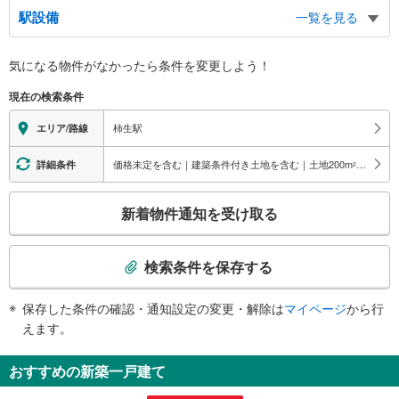
北口
駅設備
一覧を見る
バスのりば
南口
バリアフリー状況
気になる物件がなかったら
条件を変更しよう！
バスのりば
※段差なしでの移動経路
（○：有り △：要駅員設備 ×：無し）
現在の検索条件
地上⇔改札⇔ホーム：○
エレベータ
柿生駅
エリア/路線
・各ホーム⇔橋上連絡通路
トイレ
価格未定を含む｜建築条件付き土地を含む｜土地200
m
以上
詳細条件
2
《多機能トイレ》
こ
・１番線ホーム
新着物件通知を受け取る
スロープ
の
検
・１番線ホーム⇔南口改札
索
検索条件を保存する
条
件
保存した条件の確認・通知設定の変更・解除は
マイページ
から行
で
えます。
通
知
おすすめの新築一戸建て
を
受