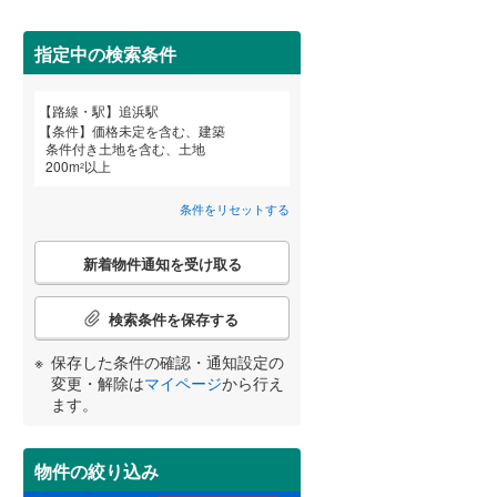
田沢湖線
(
3
)
堀ノ内
(
1
)
(
0
)
指定中の検索条件
(
2
)
八戸線
(
0
)
磐越西線
(
26
)
詳しく見る
路線・駅
追浜駅
宮崎
鹿児島
沖縄
条件
価格未定を含む、建築
陸羽西線
(
0
)
条件付き土地を含む、土地
200
m
以上
2
左沢線
(
10
)
条件をリセットする
津軽線
(
2
)
する
る
条件をリセットする
条件をリセットする
条件をリセットする
条件をリセットする
条件をリセットする
条件をリセットする
こ
信越本線
(
21
)
新着物件通知を受け取る
の
検
弥彦線
(
0
)
索
検索条件を保存する
条
総武本線
(
237
)
件
保存した条件の確認・通知設定の
で
変更・解除は
マイページ
から行え
通
ます。
京葉線
(
8
)
知
を
久留里線
(
114
)
受
物件の絞り込み
け
山手線
(
7
)