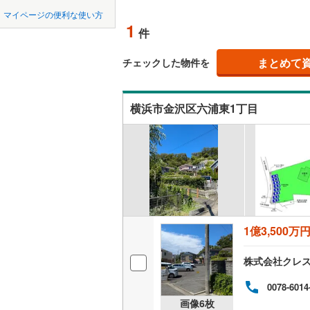
中国
鳥取
北上線
(
1
)
マイページの便利な使い方
(
0
)
(
1
)
(
0
オンライ
1
件
山田線
(
2
)
四国
徳島
大湊線
(
0
)
まとめて
オンライ
チェックした物件を
九州・沖縄
福岡
只見線
(
3
)
(
0
)
(
0
)
横浜市金沢区六浦東1丁目
奥羽本線
(
男鹿線
(
1
)
0
0
0
0
0
0
該当物件
該当物件
該当物件
該当物件
該当物件
該当物件
件
件
件
件
件
件
羽越本線
(
飯山線
(
0
)
湘南新宿
1億3,500万
(
292
)
外房線
(
32
株式会社クレ
成田線
(
59
0078-6014
画像
6
枚
東金線
(
96