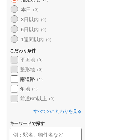
和歌山線
(
75
)
本日
（
0
）
3日以内
東西線
(
2
)
（
0
）
5日以内
（
0
）
予讃線
(
19
)
1週間以内
（
0
）
高徳線
(
17
)
こだわり条件
牟岐線
(
5
)
平坦地
（
0
）
山陽本線（JR九州）
(
4
)
整形地
（
0
）
篠栗線
(
20
)
南道路
（
1
）
角地
指宿枕崎線
(
107
)
（
1
）
前道6m以上
（
0
）
筑肥線
(
17
)
すべてのこだわりを見る
久大本線
(
42
)
キーワードで探す
日田彦山線
(
10
)
筑豊本線
(
35
)