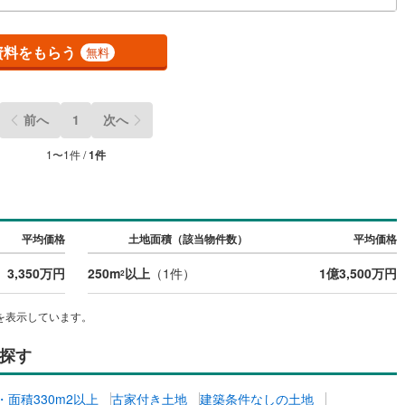
)
鶴見線
(
7
)
資料をもらう
無料
2
)
根岸線
(
26
)
1
)
中央本線（JR東日本）
(
224
)
前へ
1
次へ
30
)
八高線
(
112
)
1
〜
1
件 /
1
件
8
)
大糸線（JR東日本）
(
9
)
各駅停車）
(
37
)
埼京線
(
36
)
)
東海道本線（JR東海）
(
442
)
平均価格
土地面積（該当物件数）
平均価格
1
)
飯田線
(
164
)
3,350万円
250m
以上
（
1
件）
1億3,500万円
2
)
高山本線（JR東海）
(
32
)
を表示しています。
JR東海）
(
38
)
紀勢本線（JR東海）
(
5
)
探す
博多南線
(
9
)
R西日本）
(
0
)
北陸本線
(
10
)
坪・面積330m2以上
古家付き土地
建築条件なしの土地