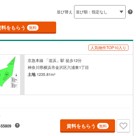
島根
岡山
広島
山口
釜石線
(
0
)
)
(
1
)
(
0
)
(
0
)
(
0
)
(
0
)
(
1
)
ン内見(相談)可
（
0
）
IT重説可
（
0
）
並び替え
花輪線
(
1
)
香川
愛媛
高知
保存した条件を見る
磐越東線
(
27
)
資料をもらう
ン対応とは？
無料
佐賀
長崎
熊本
大分
陸羽東線
(
22
)
人気物件TOP10入り
38
)
米坂線
(
0
)
京急本線 「追浜」駅 徒歩12分
五能線
(
0
)
この条件で検索する
この条件で検索する
この条件で検索する
この条件で検索する
この条件で検索する
この条件で検索する
市区町村以下を選択
市区町村を選択す
駅を選択する
神奈川県横浜市金沢区六浦東1丁目
4
)
白新線
(
2
)
土地
1235.81m
2
越後線
(
5
)
ライン（宇都宮～逗子）
湘南新宿ライン（前橋～小田原）
円
(
204
)
9
)
内房線
(
282
)
ス
)
鹿島線
(
4
)
資料をもらう
-55809
無料
)
東海道本線
(
112
)