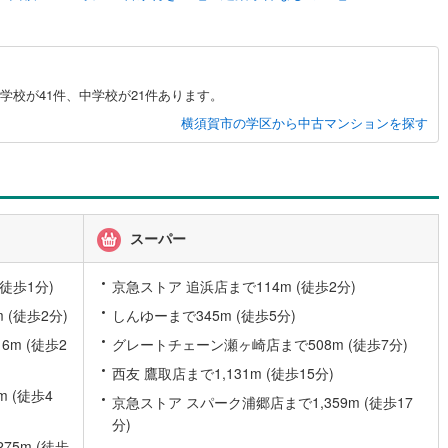
5
)
七尾線
(
2
)
高山本線（JR西日本）
(
0
)
学校が41件、中学校が21件あります。
JR西日本）
(
34
)
湖西線
(
98
)
横須賀市の学区から中古マンションを探す
福知山線
(
66
)
27
)
播但線
(
69
)
)
津山線
(
9
)
スーパー
)
伯備線
(
13
)
徒歩1分)
京急ストア 追浜店まで114m (徒歩2分)
)
呉線
(
32
)
 (徒歩2分)
しんゆーまで345m (徒歩5分)
山口線
(
3
)
m (徒歩2
グレートチェーン瀬ヶ崎店まで508m (徒歩7分)
1
)
美祢線
(
0
)
西友 鷹取店まで1,131m (徒歩15分)
 (徒歩4
因美線
(
9
)
京急ストア スパーク浦郷店まで1,359m (徒歩17
分)
草津線
(
27
)
5m (徒歩