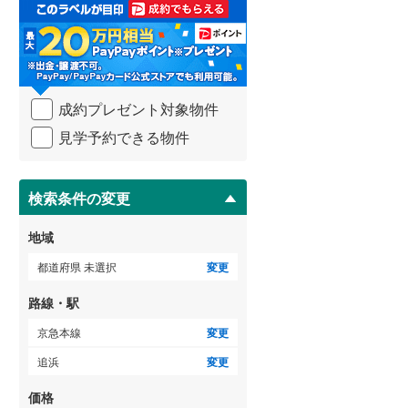
取
る
武蔵野線
(
128
)
・
条
横須賀線
(
65
)
件
を
青梅線
(
42
)
成約プレゼント対象物件
マ
イ
小海線
(
33
)
見学予約できる物件
ペ
ー
京浜東北線
(
95
)
ジ
に
検索条件の変更
総武線
(
53
)
保
存
御殿場線
(
40
)
地域
す
る
中央本線（JR東海）
(
165
)
都道府県 未選択
変更
太多線
(
59
)
路線・駅
名松線
(
3
)
京急本線
変更
追浜
変更
東海道本線（JR西日本）
(
117
)
価格
小浜線
(
4
)