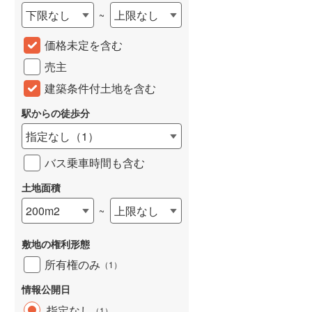
下限なし
上限なし
~
城端線
(
0
)
価格未定を含む
関西本線（JR西日本）
(
113
)
売主
大阪環状線
(
2
)
建築条件付土地を含む
山陽本線（JR西日本）
(
174
)
駅からの徒歩分
姫新線
(
64
)
指定なし
（
1
）
吉備線
(
10
)
バス乗車時間も含む
芸備線
(
18
)
土地面積
可部線
(
18
)
200m2
上限なし
~
宇部線
(
1
)
敷地の権利形態
山陰本線
(
100
)
所有権のみ
（
1
）
境線
(
6
)
情報公開日
奈良線
(
33
)
指定なし
（
1
）