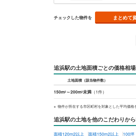
南武線
(
11
まとめて
チェックした物件を
横浜線
(
14
相模線
(
11
五日市線
(
篠ノ井線
(
常磐線（
追浜駅の土地面積ごとの価格相場
伊東線
(
36
土地面積（該当物件数）
身延線
(
12
150m
～200m
未満
（
1
件）
2
2
武豊線
(
19
物件が所在する市区町村を対象とした平均価格
関西本線（
追浜駅の土地を他のこだわりから
参宮線
(
0
)
大糸線（J
面積120m2以上
面積150m2以上
100