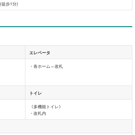
徒歩1分)
6
)
宮崎空港線
(
3
)
線
(
174
)
上越新幹線
(
39
)
線
(
48
)
北陸新幹線
(
129
)
線
(
78
)
北陸新幹線（JR西日本）
(
5
)
幹線
(
1
)
エレベータ
・各ホーム⇔改札
地下鉄南北線
(
7
)
札幌市営地下鉄東西線
(
6
)
下鉄南北線
(
137
)
仙台市地下鉄東西線
(
50
)
ロ丸ノ内線
(
6
)
東京メトロ丸ノ内方南支線
(
1
)
トイレ
ロ東西線
(
10
)
東京メトロ千代田線
(
11
)
《多機能トイレ》
ロ半蔵門線
(
3
)
東京メトロ南北線
(
8
)
・改札内
線
(
9
)
都営三田線
(
11
)
戸線
(
5
)
横浜市営地下鉄ブルーライン
(
63
)