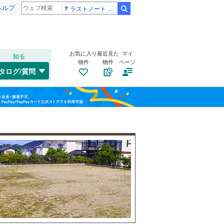
ヘルプ
ラストノート 内田有紀
検索
お気に入り
最近見た
マイ
知る
物件
物件
ページ
千歳線
(
5
)
タログ/質問
日高本線
(
0
)
南道路
（
1
）
福島
宗谷本線
(
0
)
(
0
)
(
1
)
(
1
)
古家あり
（
1
）
栃木
群馬
山梨
東北本線
(
488
)
川越線
(
68
)
(
0
)
(
0
)
(
0
)
吾妻線
(
29
)
日光線
(
74
)
(
2
)
(
4
)
(
0
)
仙石線
(
82
)
小学校まで1km以内
（
0
）
和歌山
大船渡線
(
1
)