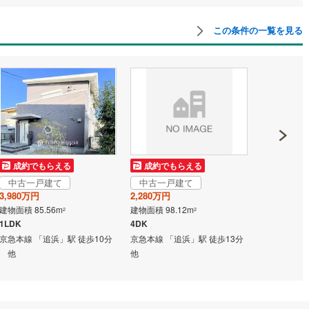
この条件の一覧を見る
道
(
9
)
北越急行ほくほく線
(
0
)
て銀河鉄道
(
4
)
青い森鉄道
(
3
)
弘南線
(
0
)
弘南鉄道大鰐線
(
0
)
鉄道鳥海山ろく線
(
1
)
福島交通飯坂線
(
22
)
長野線
(
3
)
上田電鉄別所線
(
3
)
イトレール
(
54
)
関東鉄道竜ケ崎線
(
5
)
成約でもらえる
成約でもらえる
成約でも
中古一戸建て
中古一戸建て
中古一戸
鉄道大洗鹿島線
(
98
)
ひたちなか海浜鉄道湊線
(
9
)
3,980万円
2,280万円
2,280万円
建物面積 85.56m
建物面積 98.12m
建物面積 98.
2
2
35
)
千葉都市モノレール
(
31
)
1LDK
4DK
4DK
京急本線 「追浜」駅 徒歩10分
京急本線 「追浜」駅 徒歩13分
京急本線 「
鉄道上毛線
(
74
)
秩父鉄道
(
38
)
他
他
他
線
(
3
)
つくばエクスプレス
(
38
)
77
)
京成押上線
(
2
)