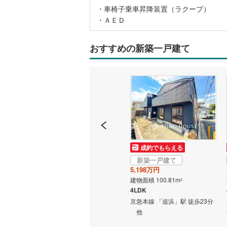
・車椅子乗車昇降装置（ラクープ）
・ＡＥＤ
名古屋市
名古屋市
おすすめの新築一戸建て
京都市営
OsakaMe
OsakaMe
OsakaMe
福岡市地
成約でもらえる
成約でもらえる
新築一戸建て
新築一戸建て
私鉄・その他
札幌市電
(
5,198万円
5,198万円
建物面積 100.81m
建物面積 100.81m
2
2
道南いさ
4LDK
4LDK
歩20分
京急本線 「追浜」駅 徒歩21分
京急本線 「追浜」駅 徒歩23分
阿武隈急
他
他
秋田内陸