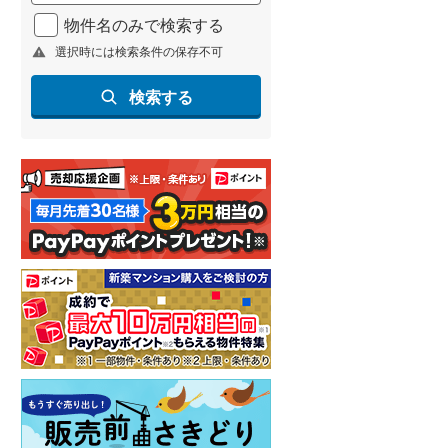
北海道新幹線
(
1
)
物件名のみで検索する
選択時には検索条件の保存不可
山形新幹線
(
96
)
東海道新幹線
(
169
)
検索する
九州新幹線
(
68
)
札幌市営地下鉄東豊線
(
4
)
東京メトロ銀座線
(
3
)
東京メトロ日比谷線
(
4
)
東京メトロ有楽町線
(
4
)
東京メトロ副都心線
(
5
)
都営新宿線
(
9
)
横浜市営地下鉄グリーンライン