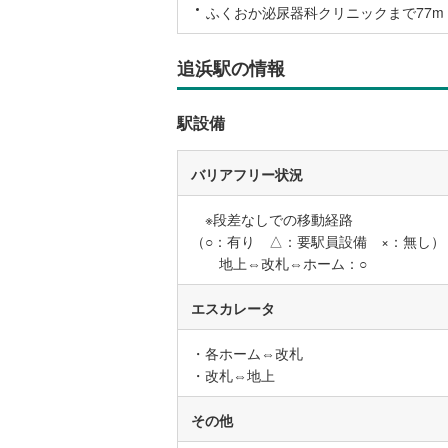
ふくおか泌尿器科クリニックまで77m (
後藤寺線
(
東北新幹
追浜駅の情報
秋田新幹
駅設備
山陽新幹
西九州新
バリアフリー状況
※段差なしでの移動経路
地下鉄
札幌市営
（○：有り △：要駅員設備 ×：無し）
仙台市地
地上⇔改札⇔ホーム：○
東京メト
エスカレータ
東京メト
・各ホーム⇔改札
東京メト
・改札⇔地上
都営浅草
その他
都営大江