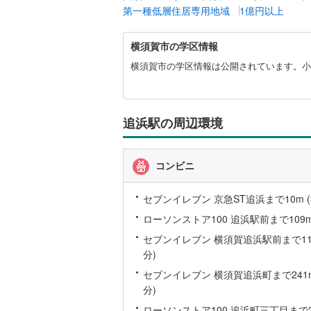
第一種低層住居専用地域
1億円以上
越美北線
(
横
氷見線
(
2
)
横須賀市の学区情報
須
賀
横須賀市の学区情報は公開されています。小
紀勢本線（
市
に
桜島線
(
0
)
関
す
追浜駅の周辺環境
加古川線
(
る
情
赤穂線
(
24
報
コンビニ
宇野線
(
16
セブンイレブン 京急ST追浜まで10m (
福塩線
(
41
ローソンストア100 追浜駅前まで109m
岩徳線
(
2
)
セブンイレブン 横須賀追浜駅前まで116
小野田線
(
分)
セブンイレブン 横須賀追浜町まで241m
舞鶴線
(
1
)
分)
木次線
(
1
)
ローソンストア100 追浜町三丁目まで27