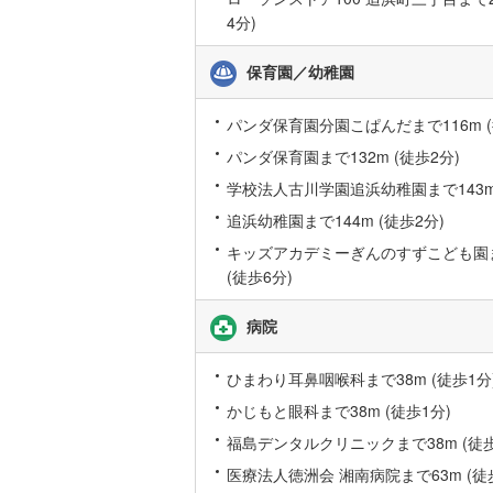
4分)
桜井線
(
25
阪和線
(
33
保育園／幼稚園
おおさか
パンダ保育園分園こぱんだまで116m (
内子線
(
0
)
パンダ保育園まで132m (徒歩2分)
学校法人古川学園追浜幼稚園まで143m 
鳴門線
(
2
)
追浜幼稚園まで144m (徒歩2分)
土讃線
(
24
キッズアカデミーぎんのすずこども園ま
鹿児島本
(徒歩6分)
三角線
(
6
)
病院
長崎本線
(
ひまわり耳鼻咽喉科まで38m (徒歩1分
佐世保線
(
かじもと眼科まで38m (徒歩1分)
豊肥本線
(
福島デンタルクリニックまで38m (徒歩
医療法人徳洲会 湘南病院まで63m (徒
日南線
(
17