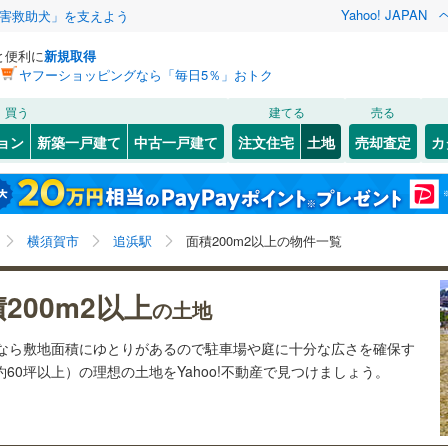
Yahoo! JAPAN
害救助犬」を支えよう
と便利に
新規取得
ヤフーショッピングなら「毎日5％」おトク
検索条件を保存しました
買う
建てる
売る
21
)
札沼線
(
3
)
建ち方、日当たり
ョン
新築一戸建て
中古一戸建て
注文住宅
土地
売却査定
カ
この検索条件の新着物件通知は、
マイページ
から設定できます。
室蘭本線
(
6
)
以上
（
0
）
角地
（
1
）
岩手
宮城
秋田
山形
17
)
富良野線
(
0
)
)
(
0
)
(
0
)
(
0
)
(
0
)
(
0
)
(
0
)
0
）
整形地
（
0
）
追浜駅、価格未定を含む、建築条件付き土地を含む、土
神奈川
埼玉
千葉
茨城
1
)
釧網本線
(
0
)
横須賀市
追浜駅
面積200m2以上の物件一覧
地200
m
以上
2
契約、入居関連など
9
)
水郡線
(
111
)
長野
富山
石川
福井
)
(
0
)
(
0
)
(
2
)
(
3
)
(
4
)
(
0
)
200m2以上
（
0
）
第一種低層住居専用地域
（
0
）
の土地
5
)
上越線
(
36
)
閉じる
閉じる
お気に入りリストを見る
お気に入りリストを見る
閉じる
閉じる
岐阜
静岡
三重
土地なら敷地面積にゆとりがあるので駐車場や庭に十分な広さを確保す
検索条件を保存する
4
)
水戸線
(
38
)
約60坪以上）の理想の土地をYahoo!不動産で見つけましょう。
日ノ出町
井土ケ谷
)
(
0
)
(
0
)
(
3
)
(
2
)
)
仙山線
(
70
)
マイページ
駅が始発駅
（
0
）
海まで2km以内
（
0
）
(
0
)
(
1
)
兵庫
京都
滋賀
奈良
)
気仙沼線
(
3
)
応