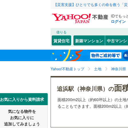
【災害支援】ひとりでも多くの命を救う「災
IDでもっ
ログイン
借りる
北海道
JR
北海道
函館本線
(
こだわり条件
配置、向き、
賃貸住宅
新築マンション
中古マンシ
石勝線
(
0
)
前道6m
東北
青森
根室本線
(
(
0
)
(
0
)
(
0
平坦地
（
関東
東京
石北本線
(
Yahoo!不動産トップ
土地
神奈川県
販売、価格、
常磐線
(
32
信越・北陸
新潟
(
0
)
(
0
)
(
0
面積
更地渡し
追浜駅（神奈川県）の
高崎線
(
11
東海
愛知
お気に入りから資料請求
面積200m2以上（約60坪以上）の
立地
両毛線
(
22
ることもできます。面積200m2以上（
(
0
)
(
1
)
(
0
烏山線
(
53
気になる物件を
最寄りの
近畿
大阪
お気に入りに
石巻線
(
33
追加してみましょう
オンライン対