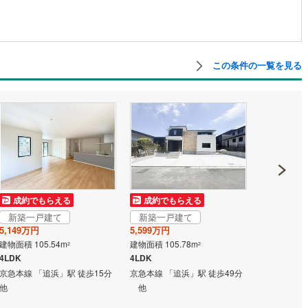
営地下鉄東山線
(
57
)
名古屋市営地下鉄名城線
(
53
)
営地下鉄桜通線
(
38
)
名古屋市営地下鉄上飯田線
(
6
)
この条件の一覧を見る
地下鉄烏丸線
(
39
)
京都市営地下鉄東西線
(
24
)
tro今里筋線
(
1
)
OsakaMetro御堂筋線
(
4
)
tro四つ橋線
(
1
)
OsakaMetro中央線
(
4
)
tro堺筋線
(
0
)
神戸市営地下鉄西神・山手線
(
6
)
下鉄空港線
(
17
)
福岡市地下鉄箱崎線
(
3
)
成約でもらえる
成約でもらえる
成約でも
新築一戸建て
新築一戸建て
新築一戸
2
)
函館市電
(
0
)
5,149万円
5,599万円
5,198万円
建物面積 105.54m
建物面積 105.78m
建物面積 100
2
2
りび鉄道
(
0
)
わたらせ渓谷鐵道
(
17
)
4LDK
4LDK
4LDK
京急本線 「追浜」駅 徒歩15分
京急本線 「追浜」駅 徒歩49分
京急本線 「
行
(
35
)
会津鉄道
(
4
)
他
他
他
縦貫鉄道
(
0
)
しなの鉄道北しなの線
(
3
)