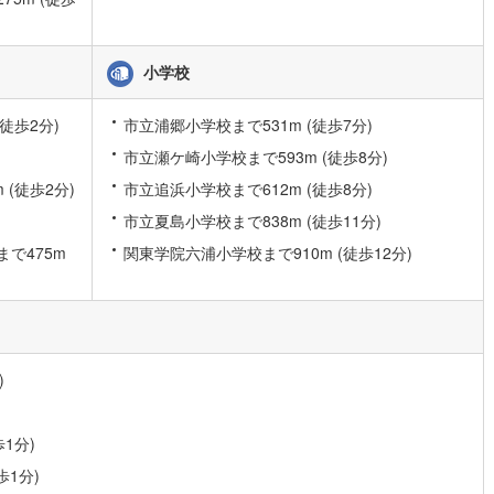
)
片町線
(
25
)
)
関西空港線
(
2
)
小学校
東線
(
1
)
本四備讃線
(
6
)
徒歩2分)
市立浦郷小学校まで531m (徒歩7分)
予土線
(
0
)
市立瀬ケ崎小学校まで593m (徒歩8分)
(徒歩2分)
市立追浜小学校まで612m (徒歩8分)
徳島線
(
4
)
市立夏島小学校まで838m (徒歩11分)
)
土讃線
(
5
)
で475m
関東学院六浦小学校まで910m (徒歩12分)
線
(
288
)
香椎線
(
19
)
肥薩線
(
3
)
15
)
唐津線
(
0
)
)
1
)
大村線
(
1
)
51
)
日豊本線
(
217
)
1分)
歩1分)
)
吉都線
(
9
)