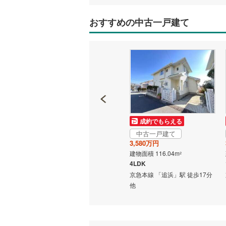
おすすめの中古一戸建て
いすみ鉄
IGRいわ
弘南鉄道
由利高原
長野電鉄
宇都宮ラ
成約でもらえる
成約でもらえる
中古一戸建て
中古一戸建て
鹿島臨海
2,880万円
3,580万円
建物面積 86.11m
建物面積 116.04m
2
2
小湊鐵道
(
3LDK
4LDK
バス9分
京急本線 「追浜」駅 徒歩8分
京急本線 「追浜」駅 徒歩17分
上毛電気
分 他
他
他
流鉄流山
京成本線
(