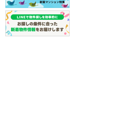
(
25
)
名古屋市営地下鉄鶴舞線
(
35
)
名古屋市営地下鉄名港線
(
10
)
OsakaMetro長堀鶴見緑地線
(
0
)
OsakaMetro谷町線
(
6
)
OsakaMetro千日前線
(
2
)
神戸市営地下鉄海岸線
(
0
)
福岡市地下鉄七隈線
(
28
)
らえる
成約でもらえる
成約でもらえる
建て
新築一戸建て
新築一戸建て
函館市電宝来・谷地頭線
(
0
)
5,399万円
4,680万円
.81m
建物面積 102.88m
建物面積 112.9m
2
2
2
真岡鐵道
(
10
)
4LDK
3LDK
追浜」駅 徒歩20分
京急本線 「追浜」駅 徒歩17分
京急本線 「追浜」駅 徒歩
山形鉄道フラワー長井線
(
0
)
他
他
えちごトキめき鉄道妙高はねうまラ