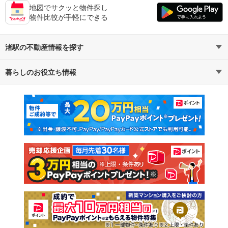
地図でサクッと物件探し
物件比較が手軽にできる
渚駅の不動産情報を探す
暮らしのお役立ち情報
不動産・住宅
賃貸住宅
マンションカタログ
教えて！住まいの先生
新築マンション
中古マンション
新築一戸建て
中古一戸建て
注文住宅
土地
売却査定