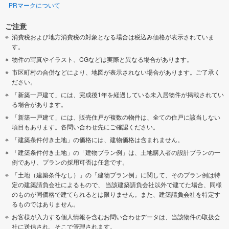
PRマークについて
ご注意
消費税および地方消費税の対象となる場合は税込み価格が表示されていま
す。
物件の写真やイラスト、CGなどは実際と異なる場合があります。
市区町村の合併などにより、地図が表示されない場合があります。ご了承く
ださい。
「新築一戸建て」には、完成後1年を経過している未入居物件が掲載されてい
る場合があります。
「新築一戸建て」には、販売住戸が複数の物件は、全ての住戸に該当しない
項目もあります。各問い合わせ先にご確認ください。
「建築条件付き土地」の価格には、建物価格は含まれません。
「建築条件付き土地」の「建物プラン例」は、土地購入者の設計プランの一
例であり、プランの採用可否は任意です。
「土地（建築条件なし）」の「建物プラン例」に関して、そのプラン例は特
定の建築請負会社によるもので、 当該建築請負会社以外で建てた場合、同様
のものが同価格で建てられるとは限りません。また、建築請負会社を特定す
るものではありません。
お客様が入力する個人情報を含むお問い合わせデータは、当該物件の取扱会
社に送信され、そこで管理されます。