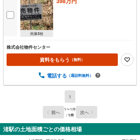
398万円
画像
3
枚
株式会社物件センター
資料をもらう
（無料）
電話する
（通話料無料）
1
1
〜
1
件
前へ
次へ
/
1
件
渚駅の土地面積ごとの価格相場