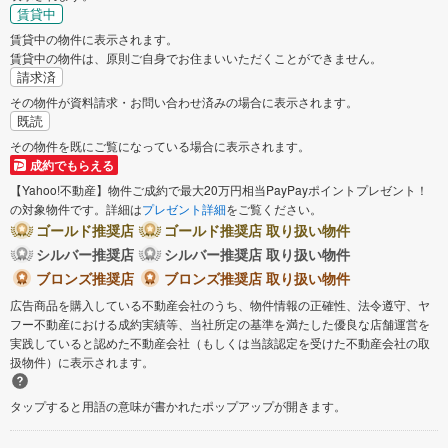
賃貸中
賃貸中の物件に表示されます。
賃貸中の物件は、原則ご自身でお住まいいただくことができません。
請求済
その物件が資料請求・お問い合わせ済みの場合に表示されます。
既読
その物件を既にご覧になっている場合に表示されます。
成約でもらえる
【Yahoo!不動産】物件ご成約で最大20万円相当PayPayポイントプレゼント！
の対象物件です。詳細は
プレゼント詳細
をご覧ください。
ゴールド推奨店
ゴールド推奨店 取り扱い物件
シルバー推奨店
シルバー推奨店 取り扱い物件
ブロンズ推奨店
ブロンズ推奨店 取り扱い物件
広告商品を購入している不動産会社のうち、物件情報の正確性、法令遵守、ヤ
フー不動産における成約実績等、当社所定の基準を満たした優良な店舗運営を
実践していると認めた不動産会社（もしくは当該認定を受けた不動産会社の取
扱物件）に表示されます。
タップすると用語の意味が書かれたポップアップが開きます。