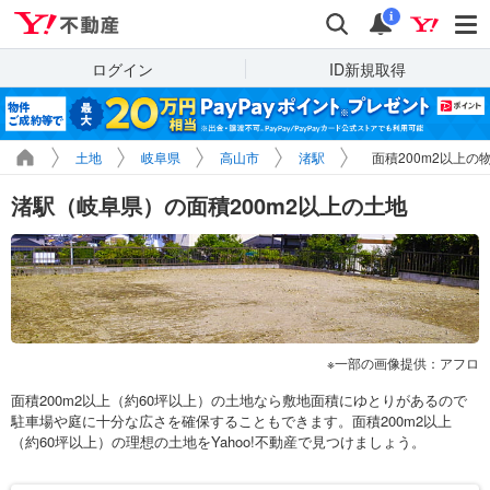
Yahoo!不動産
検索
通知
i
ログイン
ID新規取得
土地
岐阜県
高山市
渚駅
面積200m2以上の
渚駅（岐阜県）の面積200m2以上の土地
一部の画像提供：アフロ
面積200m2以上（約60坪以上）の土地なら敷地面積にゆとりがあるので
駐車場や庭に十分な広さを確保することもできます。面積200m2以上
（約60坪以上）の理想の土地をYahoo!不動産で見つけましょう。