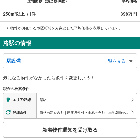
土地面積（該当物件数）
平均価格
250m
以上
（
1
件）
398万円
2
物件が所在する市区町村を対象とした平均価格を表示しています。
渚駅の情報
駅設備
一覧を見る
バリアフリー状況
気になる物件がなかったら
条件を変更しよう！
※段差なしでの移動経路
（○：有り △：要駅員設備 ×：無し）
現在の検索条件
地上⇔ホーム：×
スロープ
渚駅
エリア/路線
・有り
価格未定を含む｜建築条件付き土地を含む｜土地200
m
以上
詳細条件
2
こ
新着物件通知を受け取る
の
検