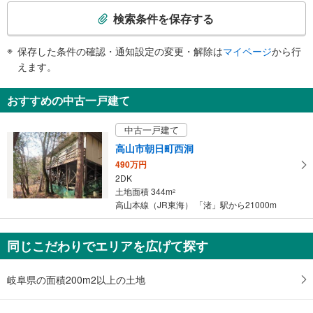
索
検索条件を保存する
条
件
保存した条件の確認・通知設定の変更・解除は
マイページ
から行
で
えます。
通
知
おすすめの中古一戸建て
を
受
中古一戸建て
け
高山市朝日町西洞
取
490万円
る
2DK
・
土地面積 344m
2
条
高山本線（JR東海） 「渚」駅から21000m
件
を
マ
同じこだわりでエリアを広げて探す
イ
ペ
岐阜県の面積200m2以上の土地
ー
ジ