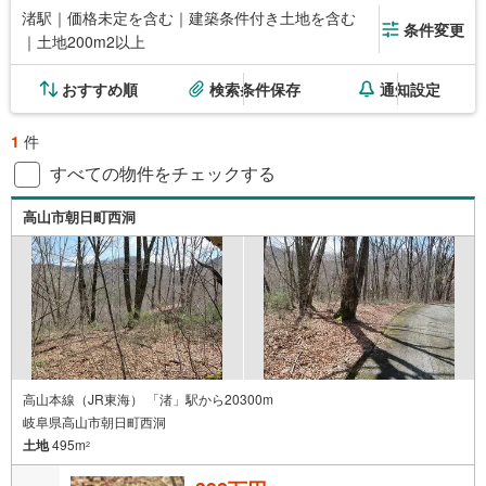
渚駅｜価格未定を含む｜建築条件付き土地を含む
条件変更
｜土地200m2以上
おすすめ順
検索条件保存
通知設定
1
件
すべての物件をチェックする
高山市朝日町西洞
高山本線（JR東海） 「渚」駅から20300m
岐阜県高山市朝日町西洞
土地
495m
2