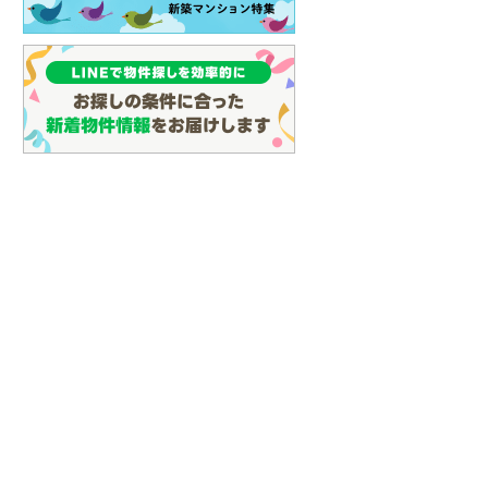
(
23
)
名古屋市営地下鉄鶴舞線
(
34
)
名古屋市営地下鉄名港線
(
11
)
OsakaMetro長堀鶴見緑地線
(
0
)
OsakaMetro谷町線
(
6
)
OsakaMetro千日前線
(
2
)
神戸市営地下鉄海岸線
(
0
)
福岡市地下鉄七隈線
(
30
)
函館市電宝来・谷地頭線
(
0
)
真岡鐵道
(
10
)
山形鉄道フラワー長井線
(
0
)
えちごトキめき鉄道妙高はねうまラ