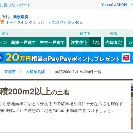
Yahoo! JAPAN
際に買ったレポート
と便利に
新規取得
ボーナスセレクション 人気商品が最大40％
検索条件を保存しました
買う
建てる
売る
21
)
札沼線
(
3
)
建ち方、日当たり
ョン
新築一戸建て
中古一戸建て
注文住宅
土地
売却査定
カ
この検索条件の新着物件通知は、
マイページ
から設定できます。
室蘭本線
(
6
)
以上
（
2
）
角地
（
1
）
岩手
宮城
秋田
山形
16
)
富良野線
(
0
)
ノ池
巽ケ丘
(
3
)
(
3
)
(
2
)
(
3
)
(
2
)
0
）
整形地
（
0
）
)
(
6
)
高横須賀駅、価格未定を含む、建築条件付き土地を含
神奈川
埼玉
千葉
茨城
1
)
釧網本線
(
0
)
東海市
高横須賀駅
面積200m2以上の物件一覧
む、土地200
m
以上
2
契約、入居関連など
8
)
水郡線
(
111
)
長野
富山
石川
福井
積200m2以上
（
1
）
第一種低層住居専用地域
（
0
）
の土地
上ゲ
)
(
3
)
(
1
)
(
0
)
(
0
)
4
)
上越線
(
36
)
(
4
)
閉じる
閉じる
お気に入りリストを見る
お気に入りリストを見る
閉じる
閉じる
岐阜
静岡
三重
土地なら敷地面積にゆとりがあるので駐車場や庭に十分な広さを確保す
検索条件を保存する
8
)
水戸線
(
39
)
約60坪以上）の理想の土地をYahoo!不動産で見つけましょう。
)
仙山線
(
71
)
マイページ
駅が始発駅
（
0
）
海まで2km以内
（
0
）
兵庫
京都
滋賀
奈良
)
気仙沼線
(
3
)
応