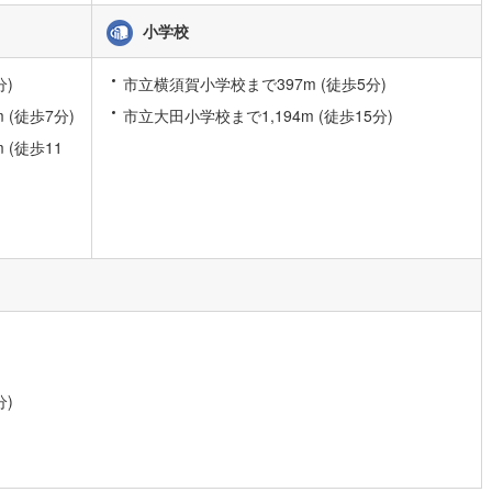
6
)
宮崎空港線
(
3
)
小学校
線
(
175
)
上越新幹線
(
38
)
分)
市立横須賀小学校まで397m (徒歩5分)
線
(
47
)
北陸新幹線
(
128
)
(徒歩7分)
市立大田小学校まで1,194m (徒歩15分)
線
(
78
)
北陸新幹線（JR西日本）
(
5
)
(徒歩11
幹線
(
1
)
地下鉄南北線
(
7
)
札幌市営地下鉄東西線
(
6
)
下鉄南北線
(
139
)
仙台市地下鉄東西線
(
48
)
ロ丸ノ内線
(
6
)
東京メトロ丸ノ内方南支線
(
1
)
ロ東西線
(
11
)
東京メトロ千代田線
(
13
)
分)
ロ半蔵門線
(
5
)
東京メトロ南北線
(
8
)
線
(
9
)
都営三田線
(
11
)
戸線
(
5
)
横浜市営地下鉄ブルーライン
(
61
)