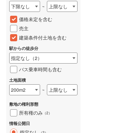
下限なし
上限なし
~
城端線
(
0
)
価格未定を含む
関西本線（JR西日本）
(
113
)
売主
大阪環状線
(
2
)
建築条件付土地を含む
山陽本線（JR西日本）
(
171
)
駅からの徒歩分
姫新線
(
63
)
指定なし
（
2
）
吉備線
(
10
)
バス乗車時間も含む
芸備線
(
19
)
土地面積
可部線
(
19
)
200m2
上限なし
~
宇部線
(
1
)
敷地の権利形態
山陰本線
(
100
)
所有権のみ
（
2
）
境線
(
6
)
情報公開日
奈良線
(
34
)
指定なし
（
2
）