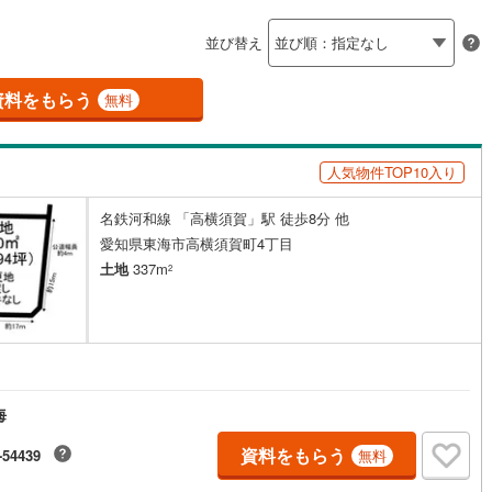
島根
岡山
広島
山口
釜石線
(
0
)
ン内見(相談)可
（
0
）
IT重説可
（
0
）
並び替え
花輪線
(
1
)
香川
愛媛
高知
保存した条件を見る
磐越東線
(
27
)
資料をもらう
ン対応とは？
無料
佐賀
長崎
熊本
大分
陸羽東線
(
21
)
人気物件TOP10入り
40
)
米坂線
(
0
)
名鉄河和線 「高横須賀」駅 徒歩8分 他
五能線
(
0
)
この条件で検索する
この条件で検索する
この条件で検索する
この条件で検索する
この条件で検索する
この条件で検索する
市区町村以下を選択
市区町村を選択す
駅を選択する
愛知県東海市高横須賀町4丁目
4
)
白新線
(
2
)
土地
337m
2
越後線
(
5
)
ライン（宇都宮～逗子）
湘南新宿ライン（前橋～小田原）
(
206
)
0
)
内房線
(
282
)
海
)
鹿島線
(
4
)
資料をもらう
-54439
無料
)
東海道本線
(
114
)