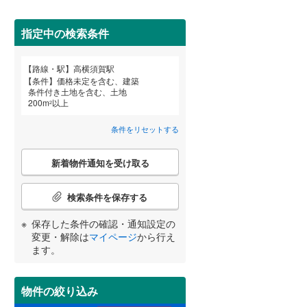
田沢湖線
(
3
)
指定中の検索条件
八戸線
(
0
)
磐越西線
(
27
)
詳しく見る
路線・駅
高横須賀駅
宮崎
鹿児島
沖縄
条件
価格未定を含む、建築
陸羽西線
(
0
)
条件付き土地を含む、土地
200
m
以上
2
左沢線
(
10
)
条件をリセットする
津軽線
(
4
)
する
る
条件をリセットする
条件をリセットする
条件をリセットする
条件をリセットする
条件をリセットする
条件をリセットする
こ
信越本線
(
21
)
新着物件通知を受け取る
の
検
弥彦線
(
0
)
索
検索条件を保存する
条
総武本線
(
236
)
件
保存した条件の確認・通知設定の
で
変更・解除は
マイページ
から行え
通
ます。
京葉線
(
9
)
知
を
久留里線
(
113
)
受
物件の絞り込み
け
山手線
(
8
)