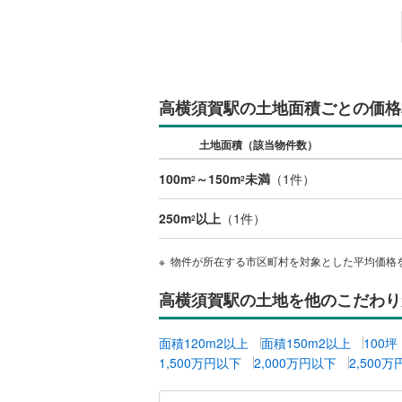
越美北線
(
氷見線
(
2
)
紀勢本線（
高横須賀駅の土地面積ごとの価格
桜島線
(
0
)
土地面積（該当物件数）
加古川線
(
100m
～150m
未満
（
1
件）
2
2
赤穂線
(
23
250m
以上
（
1
件）
2
宇野線
(
16
福塩線
(
41
物件が所在する市区町村を対象とした平均価格
岩徳線
(
2
)
高横須賀駅の土地を他のこだわり
小野田線
(
面積120m2以上
面積150m2以上
100
舞鶴線
(
1
)
1,500万円以下
2,000万円以下
2,500
木次線
(
1
)
東