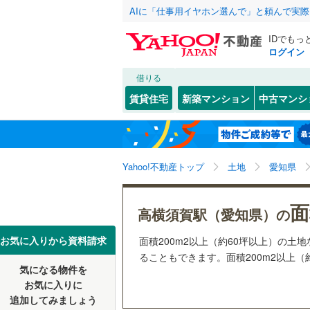
AIに「仕事用イヤホン選んで」と頼んで実
IDでもっ
ログイン
借りる
北海道
JR
北海道
函館本線
(
こだわり条件
配置、向き、
賃貸住宅
新築マンション
中古マンシ
石勝線
(
0
)
前道6m
東北
青森
根室本線
(
加木屋中
(
2
)
(
2
)
平坦地
（
(
1
関東
東京
石北本線
(
Yahoo!不動産トップ
土地
愛知県
販売、価格、
常磐線
(
32
信越・北陸
新潟
面
更地渡し
高横須賀駅（愛知県）の
(
4
)
(
4
)
(
4
高崎線
(
11
東海
愛知
お気に入りから資料請求
面積200m2以上（約60坪以上）の
立地
両毛線
(
21
ることもできます。面積200m2以上（
烏山線
(
53
気になる物件を
最寄りの
近畿
大阪
お気に入りに
石巻線
(
33
追加してみましょう
オンライン対