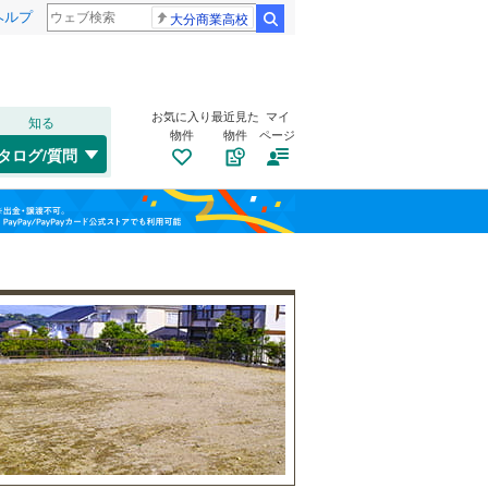
ヘルプ
大分商業高校
検索
お気に入り
最近見た
マイ
知る
物件
物件
ページ
千歳線
(
5
)
タログ/質問
日高本線
(
0
)
南道路
（
1
）
福島
宗谷本線
(
0
)
(
2
)
(
1
)
(
1
)
古家あり
（
0
）
栃木
群馬
山梨
東北本線
(
489
)
川越線
(
64
)
吾妻線
(
29
)
日光線
(
74
)
仙石線
(
85
)
小学校まで1km以内
（
1
）
和歌山
大船渡線
(
1
)