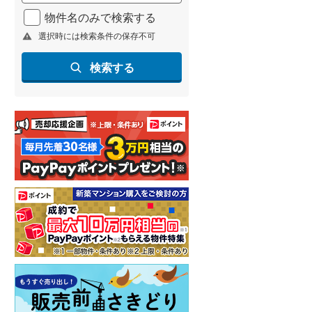
北海道新幹線
(
1
)
物件名のみで検索する
選択時には検索条件の保存不可
山形新幹線
(
95
)
東海道新幹線
(
169
)
検索する
九州新幹線
(
66
)
札幌市営地下鉄東豊線
(
4
)
東京メトロ銀座線
(
5
)
東京メトロ日比谷線
(
5
)
東京メトロ有楽町線
(
4
)
東京メトロ副都心線
(
6
)
都営新宿線
(
9
)
横浜市営地下鉄グリーンライン