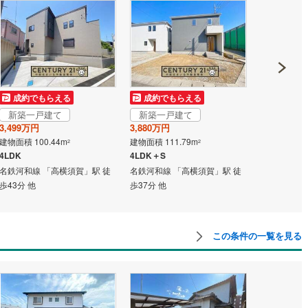
道
(
9
)
北越急行ほくほく線
(
0
)
て銀河鉄道
(
4
)
青い森鉄道
(
5
)
弘南線
(
0
)
弘南鉄道大鰐線
(
0
)
成約でもらえる
成約でもらえる
成約でも
鉄道鳥海山ろく線
(
1
)
福島交通飯坂線
(
22
)
新築一戸建て
新築一戸建て
新築一戸
3,499万円
3,880万円
3,480万円
長野線
(
3
)
上田電鉄別所線
(
3
)
建物面積 100.44m
建物面積 111.79m
建物面積 117
2
2
4LDK
4LDK＋S
4LDK
イトレール
(
54
)
関東鉄道竜ケ崎線
(
5
)
名鉄河和線 「高横須賀」駅 徒
名鉄河和線 「高横須賀」駅 徒
名鉄河和線 
歩43分 他
歩37分 他
歩23分 他
鉄道大洗鹿島線
(
98
)
ひたちなか海浜鉄道湊線
(
9
)
36
)
千葉都市モノレール
(
32
)
この条件の一覧を見る
鉄道上毛線
(
73
)
秩父鉄道
(
37
)
線
(
3
)
つくばエクスプレス
(
38
)
78
)
京成押上線
(
1
)