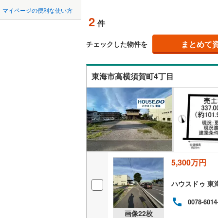
中国
鳥取
北上線
(
1
)
マイページの便利な使い方
オンライ
2
件
山田線
(
2
)
四国
徳島
大湊線
(
0
)
まとめて
オンライ
チェックした物件を
九州・沖縄
福岡
只見線
(
3
)
東海市高横須賀町4丁目
奥羽本線
(
男鹿線
(
1
)
0
0
0
0
0
0
該当物件
該当物件
該当物件
該当物件
該当物件
該当物件
件
件
件
件
件
件
羽越本線
(
飯山線
(
0
)
湘南新宿
5,300万円
(
293
)
外房線
(
33
ハウスドゥ 東
成田線
(
61
0078-6014
画像
22
枚
東金線
(
96