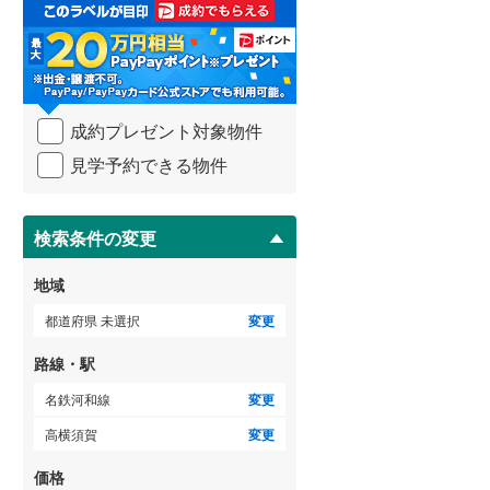
取
る
武蔵野線
(
135
)
・
条
横須賀線
(
67
)
件
を
青梅線
(
39
)
成約プレゼント対象物件
マ
イ
小海線
(
33
)
見学予約できる物件
ペ
ー
京浜東北線
(
100
)
ジ
に
検索条件の変更
総武線
(
50
)
保
存
御殿場線
(
40
)
地域
す
る
中央本線（JR東海）
(
164
)
都道府県 未選択
変更
太多線
(
58
)
路線・駅
名松線
(
3
)
名鉄河和線
変更
高横須賀
変更
東海道本線（JR西日本）
(
116
)
価格
小浜線
(
4
)