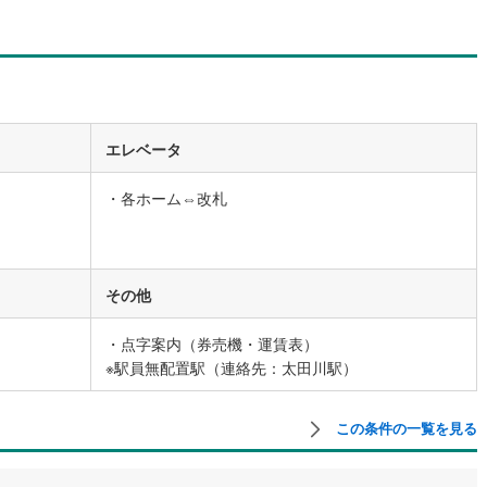
営地下鉄東山線
(
57
)
名古屋市営地下鉄名城線
(
51
)
営地下鉄桜通線
(
37
)
名古屋市営地下鉄上飯田線
(
6
)
地下鉄烏丸線
(
41
)
京都市営地下鉄東西線
(
24
)
エレベータ
tro今里筋線
(
1
)
OsakaMetro御堂筋線
(
4
)
・各ホーム⇔改札
tro四つ橋線
(
1
)
OsakaMetro中央線
(
4
)
tro堺筋線
(
0
)
神戸市営地下鉄西神・山手線
(
6
)
その他
下鉄空港線
(
17
)
福岡市地下鉄箱崎線
(
3
)
・点字案内（券売機・運賃表）
2
)
函館市電
(
0
)
※駅員無配置駅（連絡先：太田川駅）
りび鉄道
(
0
)
わたらせ渓谷鐵道
(
15
)
この条件の一覧を見る
行
(
35
)
会津鉄道
(
4
)
縦貫鉄道
(
0
)
しなの鉄道北しなの線
(
4
)