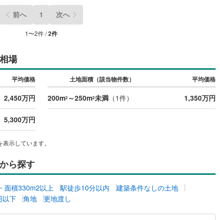
5
)
七尾線
(
2
)
前へ
1
次へ
高山本線（JR西日本）
(
0
)
1
〜
2
件 /
2
件
JR西日本）
(
58
)
湖西線
(
98
)
相場
福知山線
(
66
)
平均価格
土地面積（該当物件数）
平均価格
27
)
播但線
(
68
)
2,450万円
200m
～250m
未満
（
1
件）
1,350万円
2
2
)
津山線
(
9
)
5,300万円
)
伯備線
(
13
)
)
呉線
(
33
)
を表示しています。
山口線
(
3
)
から探す
1
)
美祢線
(
0
)
坪・面積330m2以上
駅徒歩10分以内
建築条件なしの土地
因美線
(
9
)
万円以下
角地
更地渡し
草津線
(
26
)