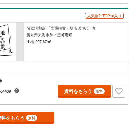
)
鶴見線
(
8
)
人気物件TOP10入り
8
)
根岸線
(
28
)
名鉄河和線 「高横須賀」駅 徒歩18分 他
7
)
中央本線（JR東日本）
(
223
)
愛知県東海市加木屋町唐畑
土地
207.67m
32
)
八高線
(
112
)
2
8
)
大糸線（JR東日本）
(
9
)
各駅停車）
(
37
)
埼京線
(
37
)
)
東海道本線（JR東海）
(
440
)
海
1
)
飯田線
(
160
)
資料をもらう
-54439
無料
)
高山本線（JR東海）
(
33
)
JR東海）
(
39
)
紀勢本線（JR東海）
(
5
)
資料をもらう
博多南線
(
9
)
無料
R西日本）
(
0
)
北陸本線
(
12
)