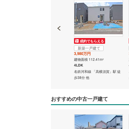
いすみ鉄
IGRいわ
弘南鉄道
成約でもらえる
成約でもらえる
由利高原
新築一戸建て
新築一戸建て
3,980万円
3,980万円
長野電鉄
建物面積 112.41m
建物面積 112.41m
2
2
4LDK
4LDK
宇都宮ラ
」駅 徒
名鉄河和線 「高横須賀」駅 徒
名鉄河和線 「高横須賀」駅 徒
歩37分 他
歩38分 他
鹿島臨海
小湊鐵道
(
おすすめの中古一戸建て
上毛電気
流鉄流山
京成本線
(