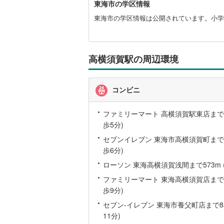
東海市の学区情報
海
桜井線
(
23
市
東海市の学区情報は公開されています。小学
に
阪和線
(
46
関
す
おおさか
る
高横須賀駅の周辺環境
情
内子線
(
0
)
報
鳴門線
(
2
)
コンビニ
土讃線
(
25
ファミリーマート 高横須賀駅東店まで36
鹿児島本
歩5分)
セブンイレブン 東海市高横須賀町まで44
三角線
(
5
)
歩6分)
長崎本線
(
ローソン 東海高横須賀浅間まで573m 
佐世保線
(
ファミリーマート 東海高横須賀店まで65
歩9分)
豊肥本線
(
セブン-イレブン 東海市養父町店まで83
11分)
日南線
(
17