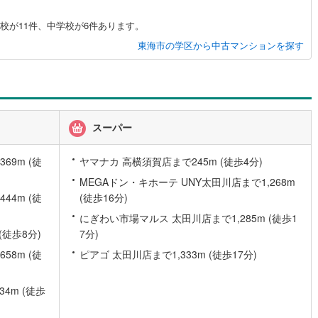
)
片町線
(
25
)
校が11件、中学校が6件あります。
)
関西空港線
(
2
)
東海市の学区から中古マンションを探す
東線
(
2
)
本四備讃線
(
6
)
予土線
(
0
)
徳島線
(
4
)
スーパー
)
土讃線
(
5
)
9m (徒
ヤマナカ 高横須賀店まで245m (徒歩4分)
線
(
283
)
香椎線
(
18
)
MEGAドン・キホーテ UNY太田川店まで1,268m
4m (徒
(徒歩16分)
肥薩線
(
2
)
にぎわい市場マルス 太田川店まで1,285m (徒歩1
10
)
唐津線
(
0
)
(徒歩8分)
7分)
1
)
大村線
(
1
)
8m (徒
ピアゴ 太田川店まで1,333m (徒歩17分)
51
)
日豊本線
(
219
)
4m (徒歩
)
吉都線
(
9
)