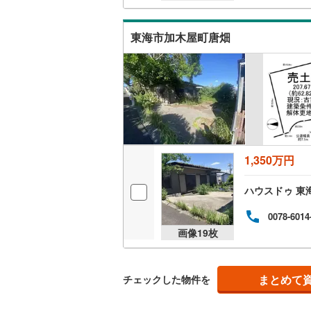
南武線
(
10
東海市加木屋町唐畑
横浜線
(
14
相模線
(
11
五日市線
(
篠ノ井線
(
常磐線（
1,350万円
伊東線
(
36
ハウスドゥ 東
身延線
(
12
0078-6014
武豊線
(
19
画像
19
枚
関西本線（
まとめて
参宮線
(
0
)
チェックした物件を
大糸線（J