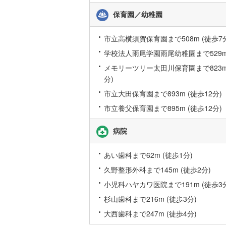
後藤寺線
(
保育園／幼稚園
東北新幹
市立高横須賀保育園まで508m (徒歩7
秋田新幹
学校法人雨尾学園雨尾幼稚園まで529m 
山陽新幹
メモリーツリー太田川保育園まで823m 
分)
西九州新
市立大田保育園まで893m (徒歩12分)
市立養父保育園まで895m (徒歩12分)
地下鉄
札幌市営
仙台市地
病院
東京メト
あい歯科まで62m (徒歩1分)
東京メト
久野整形外科まで145m (徒歩2分)
小児科ハヤカワ医院まで191m (徒歩3
東京メト
杉山歯科まで216m (徒歩3分)
都営浅草
大西歯科まで247m (徒歩4分)
都営大江