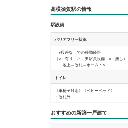
高横須賀駅の情報
名古屋市
駅設備
名古屋市
京都市営
バリアフリー状況
OsakaMe
※段差なしでの移動経路
OsakaMe
（○：有り △：要駅員設備 ×：無し）
地上⇔改札⇔ホーム：○
OsakaMe
トイレ
福岡市地
《車椅子対応》《ベビーベッド》
私鉄・その他
札幌市電
(
・改札外
道南いさ
おすすめの新築一戸建て
阿武隈急
秋田内陸