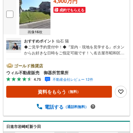
4,900万円
成約でもらえる
画像
16
枚
おすすめポイント
仙石 陽
◆ご見学予約受付中！◆『室内・現地を見学する』ボタン
からお好きな日時をご指定可能です！＼名古屋市昭和区、
天白区ご売却依頼数1位（2025年10月現在レインズ調べ）/
名古屋市昭和区、天白区の直接のご売却依頼を数多くいた
ゴールド推奨店
だいている不動産仲介会社です。ネット上で分かる立地環
ウィル不動産販売 御器所営業所
境はもちろん、過去にお任せいただいたお客様に現地の生
4.75
不動産会社レビュー 12件
の声をもとに住戸環境を提案致します。＼平日のお住まい
探しの方へ/弊社では平日にご内覧・契約など平日にお住ま
資料をもらう
（無料）
い探しをされるお客様にサービスをご用意しています。＼
お仕事で忙しい方へ/午前10時から午後7時まで”毎日”営業し
ています。事前にご予約頂きましたら営業時間外でのご内
電話する
（通話料無料）
覧もご対応いたします。＼本物件の他にも気になる物件が
ある方へ/不動産業者間で不動産情報が共有されているの
で、名古屋市全域や、その他隣接エリアでもご内覧が可能
日進市岩崎町新ラ田
です！ 【御器所営業所】○地下鉄桜通線、鶴舞線「御器