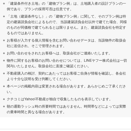
「建築条件付き土地」の「建物プラン例」は、土地購入者の設計プランの一
例であり、プランの採用可否は任意です。
「土地（建築条件なし）」の「建物プラン例」に関して、そのプラン例は特
定の建築請負会社によるもので、 当該建築請負会社以外で建てた場合、同様
のものが同価格で建てられるとは限りません。また、建築請負会社を特定す
るものではありません。
お客様が入力する個人情報を含むお問い合わせデータは、当該物件の取扱会
社に送信され、そこで管理されます。
お問い合わせをされたお客様へは、取扱会社がご連絡いたします。
物件に関するお客様のお問い合わせについては、LINEヤフー株式会社は一切
関与いたしません。取扱会社に直接ご確認ください。
不動産購入の検討、契約にあたってはお客様ご自身が情報を確認し、各会社
より十分な説明を受け判断してください。
本ページの掲載内容は変更される場合があります。あらかじめご了承くださ
い。
クチコミはYahoo!不動産が独自で収集したものを表示しています。
朝の通勤ラッシュ時の所要時間ではありません。時間帯などによっては実際
の乗車時間と異なる場合があります。