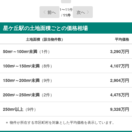
1
〜
11
件
前へ
次へ
/
11
件
星ケ丘駅の土地面積ごとの価格相場
土地面積（該当物件数）
平均価格
50m
～100m
未満
（
1
件）
3,290万円
2
2
100m
～150m
未満
（
8
件）
4,107万円
2
2
150m
～200m
未満
（
9
件）
2,904万円
2
2
200m
～250m
未満
（
2
件）
4,475万円
2
2
250m
以上
（
9
件）
9,328万円
2
物件が所在する市区町村を対象とした平均価格を表示しています。