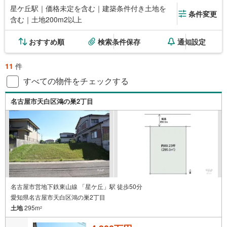
星ケ丘駅｜価格未定を含む｜建築条件付き土地を
条件変更
含む｜土地200m2以上
おすすめ順
検索条件保存
通知設定
11
件
すべての物件をチェックする
名古屋市天白区鴻の巣2丁目
名古屋市営地下鉄東山線 「星ケ丘」駅 徒歩50分
愛知県名古屋市天白区鴻の巣2丁目
土地
295m
2