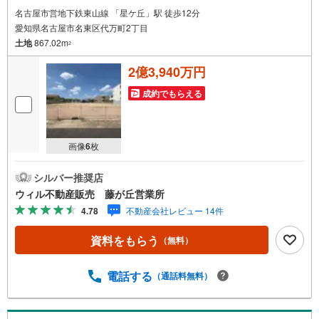
名古屋市営地下鉄東山線 「星ケ丘」駅 徒歩12分
愛知県名古屋市名東区代万町2丁目
土地
867.02m
2
2億3,940万円
成約でもらえる
画像
6
枚
シルバー推奨店
ウィル不動産販売 藤が丘営業所
4.78
不動産会社レビュー 14件
資料をもらう
（無料）
電話する
（通話料無料）