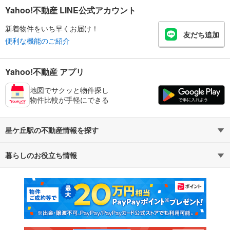
Yahoo!不動産 LINE公式アカウント
新着物件をいち早くお届け！
友だち追加
便利な機能のご紹介
Yahoo!不動産 アプリ
地図でサクッと物件探し
物件比較が手軽にできる
星ケ丘駅の不動産情報を探す
暮らしのお役立ち情報
不動産・住宅
賃貸住宅
マンションカタログ
教えて！住まいの先生
新築マンション
中古マンション
新築一戸建て
中古一戸建て