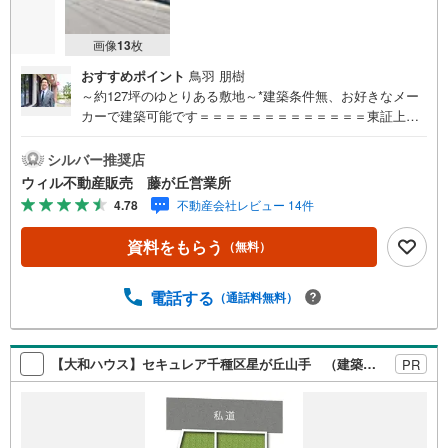
画像
13
枚
おすすめポイント
鳥羽 朋樹
～約127坪のゆとりある敷地～*建築条件無、お好きなメー
カーで建築可能です＝＝＝＝＝＝＝＝＝＝＝＝＝東証上場
のウィルで安心取引！定休日無！平日特典あり！住宅ロー
ンもお任せ下さい！年間800組以上を担当する専門部署が、
シルバー推奨店
あなたの住宅ローンをお手伝い！リフォーム・リノベも併
ウィル不動産販売 藤が丘営業所
せて相談可能！お子様連れのご家族も落ち着いてお話がで
4.78
不動産会社レビュー 14件
きるよう、キッズスペースを設置しています。【営業時間
10:00-19:00】（年中無休）上記時間はお電話が繋がりやす
資料をもらう
（無料）
くなっております。ぜひお気軽にご連絡下さい！現地を見
学される場合は「室内・現地を見学する（無料）」ボタン
よりご希望の日時をご記入いただけますとスムーズにご案
電話する
（通話料無料）
内が可能です。
【大和ハウス】セキュレア千種区星が丘山手 （建築条件付宅地分譲）
PR