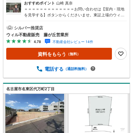
おすすめポイント
山崎 真奈
＝＝＝＝＝＝＝＝＝＝＝＝＝お問い合わせは【室内・現地
を見学する】ボタンからくださいませ。東証上場のウィル
で安心取引！定休日無！平日特典あり！住宅ローンもお任
せ下さい！年間800組以上を担当する専門部署が、あなたの
シルバー推奨店
住宅ローンをお手伝い！リフォーム・リノベも併せて相談
ウィル不動産販売 藤が丘営業所
可能！お子様連れのご家族も落ち着いてお話ができるよ
4.78
不動産会社レビュー 14件
う、キッズスペースを設置しています。【営業時間 10:00-1
9:00】（年中無休）上記時間はお電話が繋がりやすくなっ
資料をもらう
（無料）
ております。ぜひお気軽にご連絡下さい！
電話する
（通話料無料）
名古屋市名東区代万町2丁目