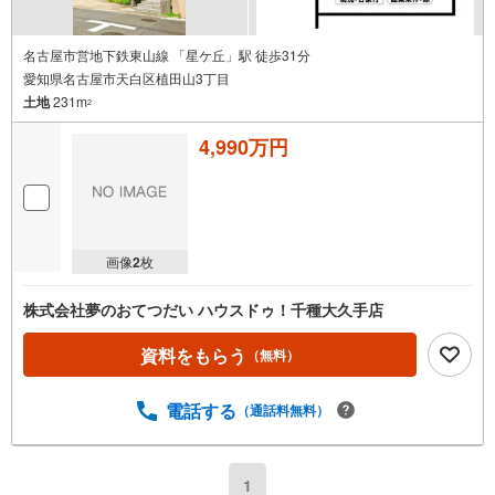
名古屋市営地下鉄東山線 「星ケ丘」駅 徒歩31分
愛知県名古屋市天白区植田山3丁目
土地
231m
2
4,990万円
画像
2
枚
株式会社夢のおてつだい ハウスドゥ！千種大久手店
資料をもらう
（無料）
電話する
（通話料無料）
1