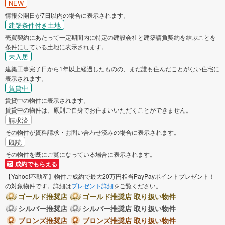
NEW
情報公開日が7日以内の場合に表示されます。
建築条件付き土地
売買契約にあたって一定期間内に特定の建設会社と建築請負契約を結ぶことを
条件にしている土地に表示されます。
未入居
建築工事完了日から1年以上経過したものの、まだ誰も住んだことがない住宅に
表示されます。
賃貸中
賃貸中の物件に表示されます。
賃貸中の物件は、原則ご自身でお住まいいただくことができません。
請求済
その物件が資料請求・お問い合わせ済みの場合に表示されます。
既読
その物件を既にご覧になっている場合に表示されます。
成約でもらえる
【Yahoo!不動産】物件ご成約で最大20万円相当PayPayポイントプレゼント！
の対象物件です。詳細は
プレゼント詳細
をご覧ください。
ゴールド推奨店
ゴールド推奨店 取り扱い物件
シルバー推奨店
シルバー推奨店 取り扱い物件
ブロンズ推奨店
ブロンズ推奨店 取り扱い物件