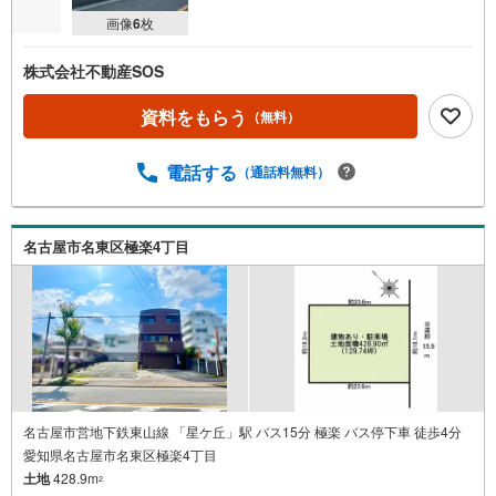
画像
6
枚
株式会社不動産SOS
資料をもらう
（無料）
電話する
（通話料無料）
名古屋市名東区極楽4丁目
名古屋市営地下鉄東山線 「星ケ丘」駅 バス15分 極楽 バス停下車 徒歩4分
愛知県名古屋市名東区極楽4丁目
土地
428.9m
2