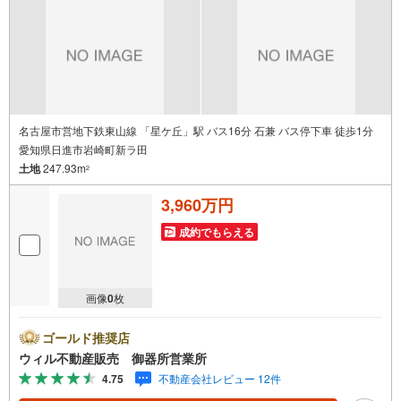
所」駅徒歩1分○お子様が遊べるキッズスペースあり○定休
日ございません
名古屋市営地下鉄東山線 「星ケ丘」駅 バス16分 石兼 バス停下車 徒歩1分
愛知県日進市岩崎町新ラ田
土地
247.93m
2
3,960万円
成約でもらえる
画像
0
枚
ゴールド推奨店
ウィル不動産販売 御器所営業所
4.75
不動産会社レビュー 12件