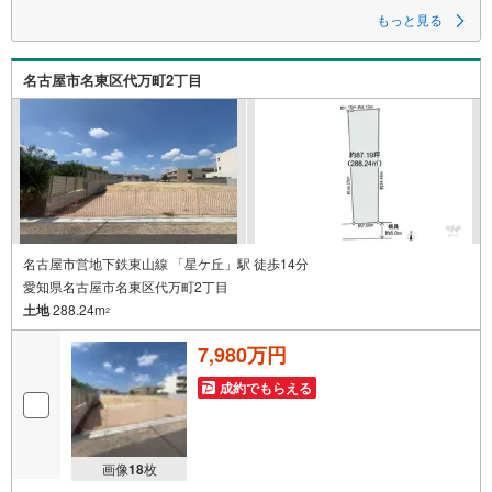
もっと見る
名古屋市名東区代万町2丁目
名古屋市営地下鉄東山線 「星ケ丘」駅 徒歩14分
愛知県名古屋市名東区代万町2丁目
土地
288.24m
2
7,980万円
成約でもらえる
画像
18
枚