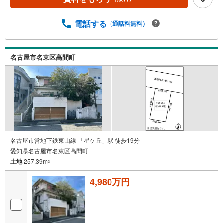
電話する
（通話料無料）
名古屋市名東区高間町
名古屋市営地下鉄東山線 「星ケ丘」駅 徒歩19分
愛知県名古屋市名東区高間町
土地
257.39m
2
4,980万円