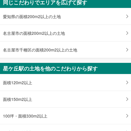
同じこだわりでエリアを広げて探す
名古屋市名東区上菅2丁目
4,799万円
4SLDK
愛知県の面積200m2以上の土地
土地面積 183.11m
2
名古屋市営地下鉄東山線 「星ケ丘」駅 徒歩30分
名古屋市の面積200m2以上の土地
名古屋市千種区の面積200m2以上の土地
星ケ丘駅の土地を他のこだわりから探す
面積120m2以上
面積150m2以上
100坪・面積330m2以上