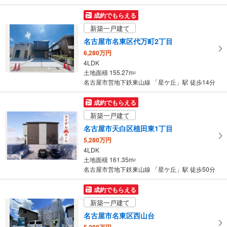
を
マ
成約でもらえる
イ
新築一戸建て
ペ
名古屋市名東区代万町2丁目
ー
6,280万円
ジ
4LDK
に
土地面積 155.27m
2
保
名古屋市営地下鉄東山線 「星ケ丘」駅 徒歩14分
存
す
成約でもらえる
る
新築一戸建て
名古屋市天白区植田東1丁目
5,280万円
4LDK
土地面積 161.35m
2
名古屋市営地下鉄東山線 「星ケ丘」駅 徒歩50分
成約でもらえる
新築一戸建て
名古屋市名東区西山台