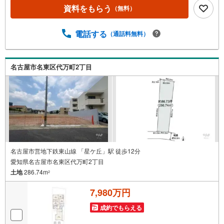
資料をもらう
（無料）
電話する
（通話料無料）
名古屋市名東区代万町2丁目
名古屋市営地下鉄東山線 「星ケ丘」駅 徒歩12分
愛知県名古屋市名東区代万町2丁目
土地
286.74m
2
7,980万円
成約でもらえる