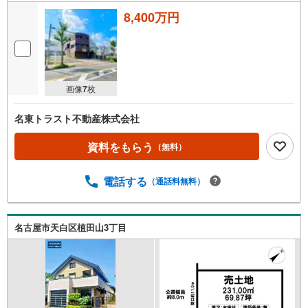
8,400万円
画像
7
枚
名東トラスト不動産株式会社
資料をもらう
（無料）
電話する
（通話料無料）
名古屋市天白区植田山3丁目