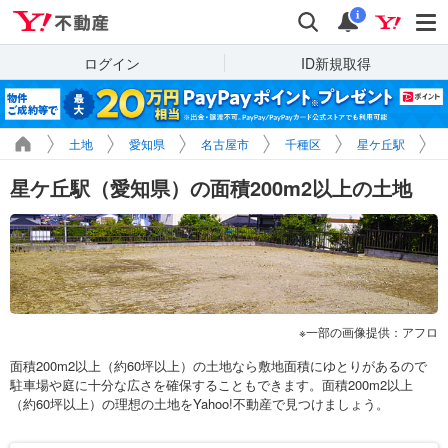
Yahoo!不動産
検索
通知
i
ログイン
ID新規取得
土地
愛知県
名古屋市
千種区
星ケ丘駅
星ケ丘駅（愛知県）の面積200m2以上の土地
一部の画像提供：アフロ
面積200m2以上（約60坪以上）の土地なら敷地面積にゆとりがあるので
駐車場や庭に十分な広さを確保することもできます。面積200m2以上
（約60坪以上）の理想の土地をYahoo!不動産で見つけましょう。