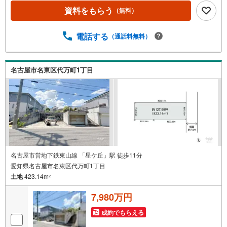
に行えます！◆住環境に配慮された第一種低層住居専用地
資料をもらう
（無料）
域、閑静な住宅地の一画です◆「星ヶ丘小学校」まで徒歩
約5分！子育て世帯にうれしい立地です【営業時間 10:00～
19:00】上記時間はお電話が繋がりやすくなっております。
電話する
（通話料無料）
お気軽にご連絡下さい！現地を見学される場合はご見学予
約ボタンよりご希望の日時をご記入いただけますとスムー
ズにご案内が可能です。**住宅ローン**諸費用込融資や築年
名古屋市名東区代万町1丁目
数の古い物件のローンも得意としており、最適な銀行をご
提案します。**リフォーム**理想の間取り、テイストを作り
上げられます！リフォームプランナーの同行も可能です。
名古屋市営地下鉄東山線 「星ケ丘」駅 徒歩11分
愛知県名古屋市名東区代万町1丁目
土地
423.14m
2
7,980万円
成約でもらえる