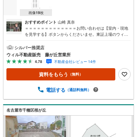
画像
19
枚
おすすめポイント
山崎 真奈
＝＝＝＝＝＝＝＝＝＝＝＝＝お問い合わせは【室内・現地
を見学する】ボタンからくださいませ。東証上場のウィル
で安心取引！定休日無！平日特典あり！住宅ローンもお任
せ下さい！年間800組以上を担当する専門部署が、あなたの
シルバー推奨店
住宅ローンをお手伝い！リフォーム・リノベも併せて相談
ウィル不動産販売 藤が丘営業所
可能！お子様連れのご家族も落ち着いてお話ができるよ
4.78
不動産会社レビュー 14件
う、キッズスペースを設置しています。【営業時間 10:00-1
9:00】（年中無休）上記時間はお電話が繋がりやすくなっ
資料をもらう
（無料）
ております。ぜひお気軽にご連絡下さい！
電話する
（通話料無料）
名古屋市千種区桜が丘