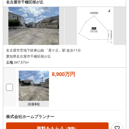
名古屋市千種区桜が丘
名古屋市営地下鉄東山線 「星ケ丘」駅 徒歩11分
愛知県名古屋市千種区桜が丘
土地
347.57m
2
8,900万円
画像
9
枚
株式会社ホームプランナー
資料をもらう
（無料）