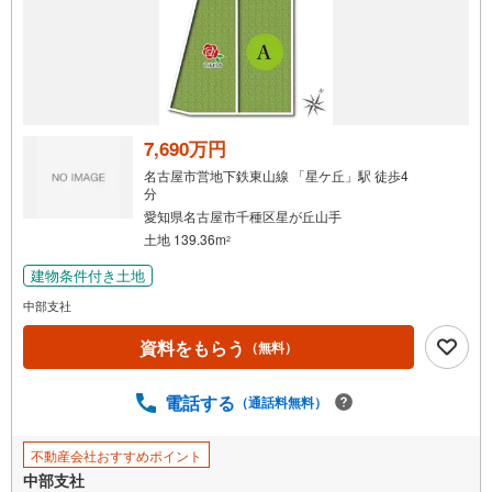
7,690万円
名古屋市営地下鉄東山線 「星ケ丘」駅 徒歩4
分
愛知県名古屋市千種区星が丘山手
土地 139.36m
2
建物条件付き土地
中部支社
資料をもらう
（無料）
電話する
（通話料無料）
不動産会社おすすめポイント
中部支社