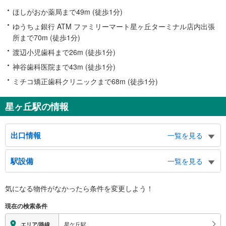
ほしがおか薬局まで49m (徒歩1分)
ゆうちょ銀行 ATM ファミリーマート星ヶ丘ターミナル店内出張
所まで70m (徒歩1分)
渡辺小児歯科まで26m (徒歩1分)
神谷歯科医院まで43m (徒歩1分)
ミチコ矯正歯科クリニックまで68m (徒歩1分)
星ヶ丘駅の情報
出口情報
一覧を見る
１出口
駅設備
一覧を見る
（利用時間 ６：００～２３：３０）、市バス ４番のりば（市バスターミナ
ル）、星が丘山手、田代町、井上町
バリアフリー状況
２出口
気になる物件がなかったら
条件を変更しよう！
※段差なしでの移動経路
市バス １−３番のりば（市バスターミナル）、千種スポーツセンター、平和
（○：有り △：要駅員設備 ×：無し）
現在の検索条件
公園、名鉄バスのりば、東名ハイウェイバスのりば、星が丘山手、田代町、井
地上⇔改札⇔ホーム：○
上町
エレベータ
星ケ丘駅
エリア/路線