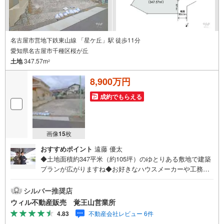
名古屋市営地下鉄東山線 「星ケ丘」駅 徒歩11分
愛知県名古屋市千種区桜が丘
土地
347.57m
2
8,900万円
成約でもらえる
画像
15
枚
おすすめポイント
遠藤 優太
◆土地面積約347平米（約105坪）のゆとりある敷地で建築
プランが広がりますね◆お好きなハウスメーカーや工務店
で建築可能！◆ご家族の楽しみが増えるお庭や、愛車のた
めのカースペースもご検討いただけます◆ゆとりのある土
シルバー推奨店
地で、ご家族にぴったりのマイホームを実現してみません
ウィル不動産販売 覚王山営業所
か◆現況は更地ですので、引き渡し後はスムーズな着工が
4.83
不動産会社レビュー 6件
可能です◆接道幅員約6mとゆったり！車庫入れがスムーズ