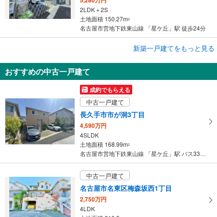
5,280万円
2LDK＋2S
土地面積 150.27m
2
名古屋市営地下鉄東山線 「星ケ丘」駅 徒歩24分
新築一戸建てをもっと見る
新築一戸建て
名古屋市名東区西山台
おすすめの中古一戸建て
5,280万円
4LDK＋WIC--ウォーキングクローゼット～広々収納！
成約でもらえる
土地面積 150.27m
2
中古一戸建て
名古屋市営地下鉄東山線 「星ケ丘」駅 徒歩23分
長久手市市が洞3丁目
4,590万円
4SLDK
土地面積 168.99m
2
名古屋市営地下鉄東山線 「星ケ丘」駅 バス33分 市が洞 バス停下車 徒歩3分
中古一戸建て
名古屋市名東区梅森坂西1丁目
2,750万円
4LDK