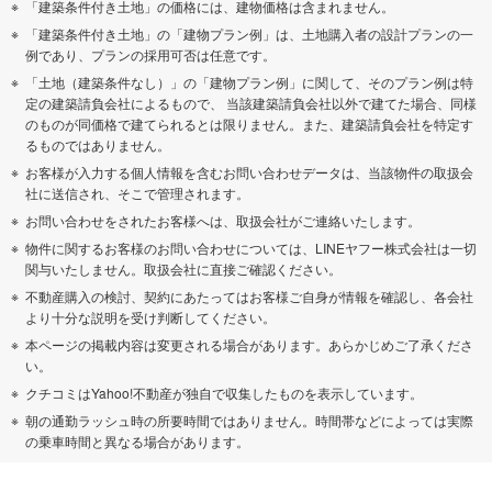
「建築条件付き土地」の価格には、建物価格は含まれません。
「建築条件付き土地」の「建物プラン例」は、土地購入者の設計プランの一
例であり、プランの採用可否は任意です。
「土地（建築条件なし）」の「建物プラン例」に関して、そのプラン例は特
定の建築請負会社によるもので、 当該建築請負会社以外で建てた場合、同様
のものが同価格で建てられるとは限りません。また、建築請負会社を特定す
るものではありません。
お客様が入力する個人情報を含むお問い合わせデータは、当該物件の取扱会
社に送信され、そこで管理されます。
お問い合わせをされたお客様へは、取扱会社がご連絡いたします。
物件に関するお客様のお問い合わせについては、LINEヤフー株式会社は一切
関与いたしません。取扱会社に直接ご確認ください。
不動産購入の検討、契約にあたってはお客様ご自身が情報を確認し、各会社
より十分な説明を受け判断してください。
本ページの掲載内容は変更される場合があります。あらかじめご了承くださ
い。
クチコミはYahoo!不動産が独自で収集したものを表示しています。
朝の通勤ラッシュ時の所要時間ではありません。時間帯などによっては実際
の乗車時間と異なる場合があります。