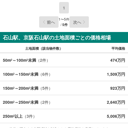
1
1
〜
5
件
前へ
次へ
/
5
件
石山駅、京阪石山駅の土地面積ごとの価格相場
土地面積（該当物件数）
平均価格
50m
～100m
未満
（
2
件）
474万円
2
2
100m
～150m
未満
（
6
件）
1,509万円
2
2
150m
～200m
未満
（
5
件）
923万円
2
2
200m
～250m
未満
（
2
件）
2,640万円
2
2
250m
以上
（
3
件）
5,006万円
2