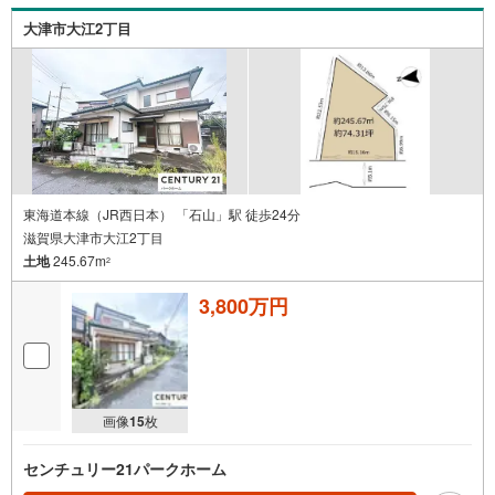
大津市大江2丁目
東海道本線（JR西日本） 「石山」駅 徒歩24分
滋賀県大津市大江2丁目
土地
245.67m
2
3,800万円
画像
15
枚
センチュリー21パークホーム