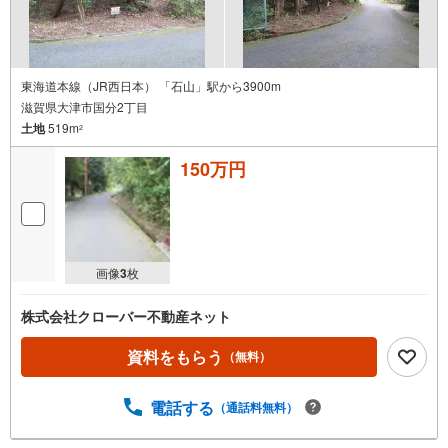
東海道本線（JR西日本） 「石山」駅から3900m
滋賀県大津市国分2丁目
土地
519m
2
150万円
画像
3
枚
株式会社クローバー不動産ネット
資料をもらう
（無料）
電話する
（通話料無料）