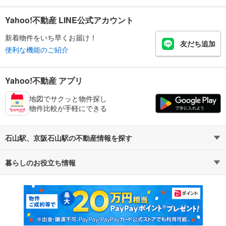
Yahoo!不動産 LINE公式アカウント
新着物件をいち早くお届け！
友だち追加
便利な機能のご紹介
Yahoo!不動産 アプリ
地図でサクッと物件探し
物件比較が手軽にできる
石山駅、京阪石山駅の不動産情報を探す
暮らしのお役立ち情報
不動産・住宅
賃貸住宅
マンションカタログ
教えて！住まいの先生
新築マンション
中古マンション
新築一戸建て
中古一戸建て