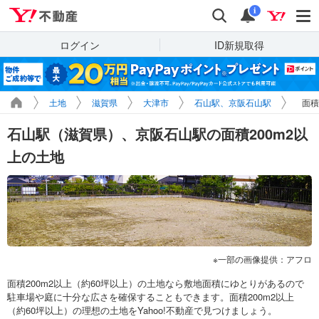
Yahoo!不動産
検索
通知
i
ログイン
ID新規取得
土地
滋賀県
大津市
石山駅、京阪石山駅
面積
石山駅（滋賀県）、京阪石山駅の面積200m2以
上の土地
一部の画像提供：アフロ
面積200m2以上（約60坪以上）の土地なら敷地面積にゆとりがあるので
駐車場や庭に十分な広さを確保することもできます。面積200m2以上
（約60坪以上）の理想の土地をYahoo!不動産で見つけましょう。