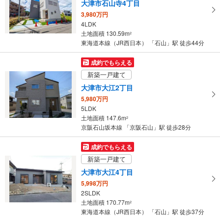
大津市石山寺4丁目
る
3,980万円
・
4LDK
条
土地面積 130.59m
2
件
東海道本線（JR西日本） 「石山」駅 徒歩44分
を
マ
成約でもらえる
イ
新築一戸建て
ペ
大津市大江2丁目
ー
5,980万円
ジ
5LDK
に
土地面積 147.6m
2
保
京阪石山坂本線 「京阪石山」駅 徒歩28分
存
す
成約でもらえる
る
新築一戸建て
大津市大江4丁目
5,998万円
2SLDK
土地面積 170.77m
2
東海道本線（JR西日本） 「石山」駅 徒歩37分