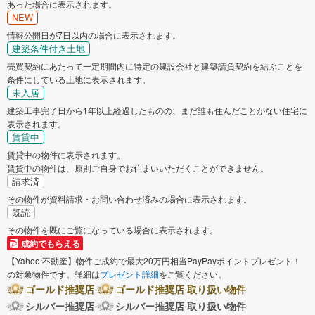
あった場合に表示されます。
NEW
情報公開日が7日以内の場合に表示されます。
建築条件付き土地
売買契約にあたって一定期間内に特定の建設会社と建築請負契約を結ぶことを
条件にしている土地に表示されます。
未入居
建築工事完了日から1年以上経過したものの、まだ誰も住んだことがない住宅に
表示されます。
賃貸中
賃貸中の物件に表示されます。
賃貸中の物件は、原則ご自身でお住まいいただくことができません。
請求済
その物件が資料請求・お問い合わせ済みの場合に表示されます。
既読
その物件を既にご覧になっている場合に表示されます。
成約でもらえる
【Yahoo!不動産】物件ご成約で最大20万円相当PayPayポイントプレゼント！
の対象物件です。詳細は
プレゼント詳細
をご覧ください。
ゴールド推奨店
ゴールド推奨店 取り扱い物件
シルバー推奨店
シルバー推奨店 取り扱い物件