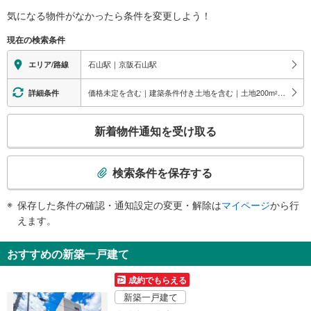
バリアフリー状況
気になる物件がなかったら
条件を変更しよう！
※段差なしでの移動経路
（○：有り △：要駅員設備 ×：無し）
現在の検索条件
地上⇔改札⇔ホーム：○
エレベータ
石山駅｜京阪石山駅
エリア/路線
・各ホーム⇔改札
・改札⇔北口
価格未定を含む｜建築条件付き土地を含む｜土地200
m
以上
詳細条件
2
・改札⇔南口
エスカレータ
こ
新着物件通知を受け取る
・各ホーム⇔改札
の
・改札⇔北口
検
・改札⇔南口
索
検索条件を保存する
トイレ
条
《多機能トイレ》
件
保存した条件の確認・通知設定の変更・解除は
マイページ
から行
・改札内
で
えます。
《車椅子対応》
通
・改札外（南口）
知
その他
おすすめの新築一戸建て
を
・ＡＥＤ
受
成約でもらえる
け
新築一戸建て
取