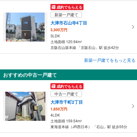
成約でもらえる
新築一戸建て
大津市石山寺4丁目
3,300万円
3LDK
土地面積 120.94m
2
京阪石山坂本線 「京阪石山」駅 徒歩42分
成約でもらえる
新築一戸建てをもっと見る
新築一戸建て
おすすめの中古一戸建て
大津市石山寺4丁目
4,222万円
成約でもらえる
3LDK
中古一戸建て
土地面積 138.28m
2
東海道本線（JR西日本） 「石山」駅 バス13分 野々宮 バス停下車 徒歩5分
大津市千町2丁目
1,850万円
4LDK
土地面積 159.54m
2
東海道本線（JR西日本） 「石山」駅 徒歩55分