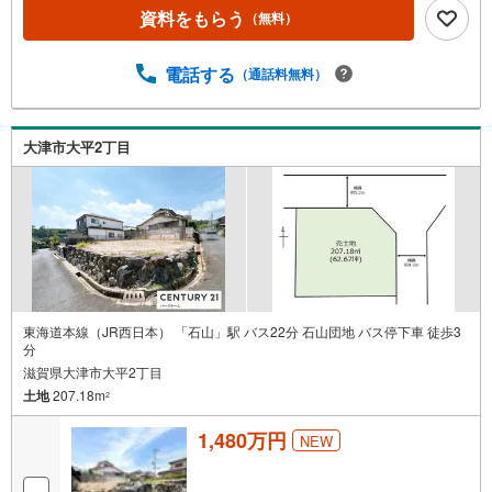
資料をもらう
（無料）
電話する
（通話料無料）
大津市大平2丁目
東海道本線（JR西日本） 「石山」駅 バス22分 石山団地 バス停下車 徒歩3
分
滋賀県大津市大平2丁目
土地
207.18m
2
1,480万円
NEW