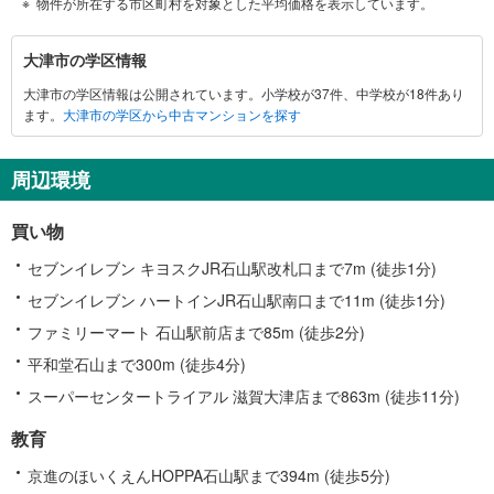
物件が所在する市区町村を対象とした平均価格を表示しています。
大
大津市の学区情報
津
大津市の学区情報は公開されています。小学校が37件、中学校が18件あり
市
ます。
大津市の学区から中古マンションを探す
に
関
す
周辺環境
る
情
買い物
報
セブンイレブン キヨスクJR石山駅改札口まで7m (徒歩1分)
セブンイレブン ハートインJR石山駅南口まで11m (徒歩1分)
ファミリーマート 石山駅前店まで85m (徒歩2分)
平和堂石山まで300m (徒歩4分)
スーパーセンタートライアル 滋賀大津店まで863m (徒歩11分)
教育
京進のほいくえんHOPPA石山駅まで394m (徒歩5分)