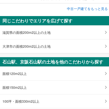
成約でもらえる
中古一戸建てをもっと見る
中古一戸建て
同じこだわりでエリアを広げて探す
宇治市西笠取赤坂
980万円
1SDK
滋賀県の面積200m2以上の土地
土地面積 495.97m
2
東海道本線（JR西日本） 「石山」駅 バス43分 内畑 バス停下車 徒歩64分
大津市の面積200m2以上の土地
石山駅、京阪石山駅の土地を他のこだわりから探す
面積120m2以上
面積150m2以上
100坪・面積330m2以上