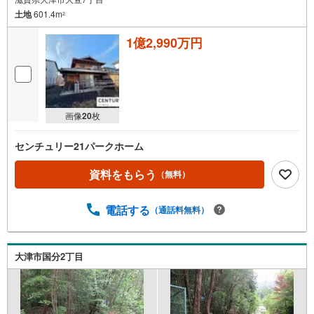
土地
601.4m
2
1億2,990万円
画像
20
枚
センチュリー21パークホーム
資料をもらう
（無料）
電話する
（通話料無料）
大津市国分2丁目