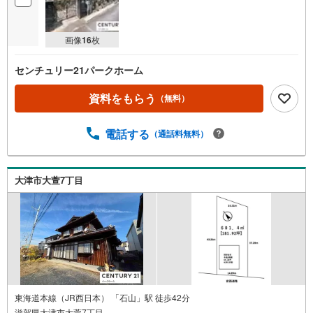
画像
16
枚
センチュリー21パークホーム
資料をもらう
（無料）
電話する
（通話料無料）
大津市大萱7丁目
東海道本線（JR西日本） 「石山」駅 徒歩42分
滋賀県大津市大萱7丁目