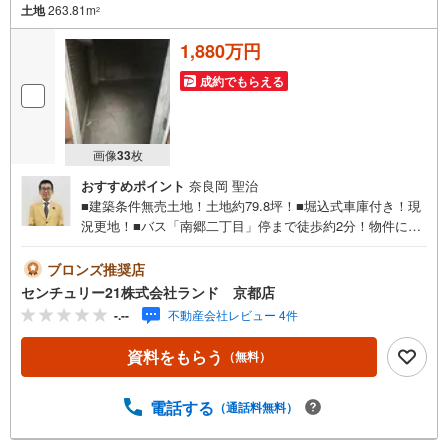
土地
263.81m
2
1,880万円
成約でもらえる
画像
33
枚
おすすめポイント
奈良岡 聖治
■建築条件無売土地！土地約79.8坪！■堀込式車庫付き！現
況更地！■バス「南郷二丁目」停まで徒歩約2分！物件に関
するお問い合わせは（株）ランド 京都店までお気軽にお
問い合わせくださいませ！＜センチュリー21ランドについ
ブロンズ推奨店
て＞●センチュリー21ランド京都店は・・・ お客様のご
センチュリー21株式会社ランド 京都店
希望をお客様の目線でご満足いただけるお住いを全力でお
-.--
不動産会社レビュー 4件
探し致します！●購入・売却・ローンのご相談など、些細な
ことでもお気軽にご相談下さいませ！●リフォームのご相談
資料をもらう
（無料）
も承っております。○京阪鴨東線 「出町柳」駅 徒歩約6分○
京都市営地下鉄烏丸線 「今出川」駅 徒歩約10分○営業時間:
10:00～20:00（火曜日・水曜日定休日※祝日は営業）事前に
電話する
（通話料無料）
ご連絡いただけますと、スムーズにご案内が可能です。ご
連絡お待ちしております！