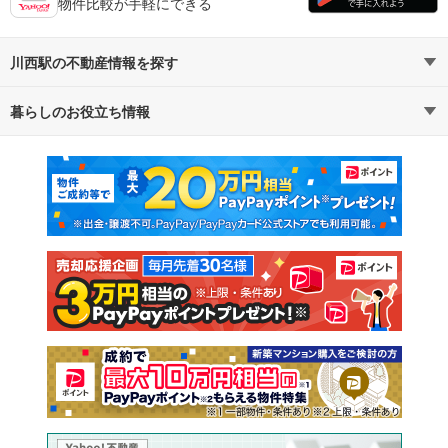
物件比較が手軽にできる
川西駅の不動産情報を探す
暮らしのお役立ち情報
不動産・住宅
賃貸住宅
マンションカタログ
教えて！住まいの先生
新築マンション
中古マンション
新築一戸建て
中古一戸建て
注文住宅
土地
売却査定