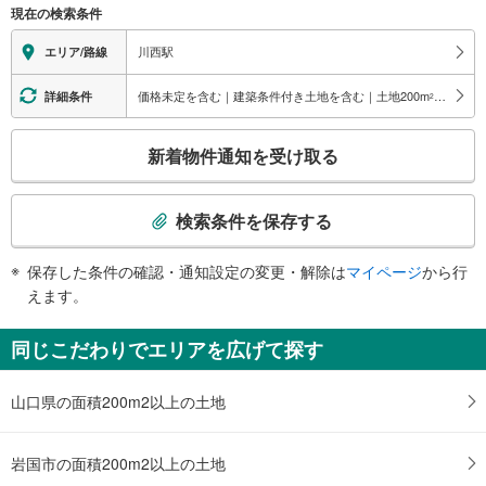
現在の検索条件
情
報
川西駅
エリア/路線
価格未定を含む｜建築条件付き土地を含む｜土地200
m
以上
詳細条件
2
こ
新着物件通知を受け取る
の
検
索
検索条件を保存する
条
件
保存した条件の確認・通知設定の変更・解除は
マイページ
から行
で
えます。
通
知
同じこだわりでエリアを広げて探す
を
受
山口県の面積200m2以上の土地
け
取
る
岩国市の面積200m2以上の土地
・