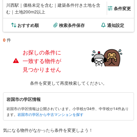
川西駅｜価格未定を含む｜建築条件付き土地を含
条件変更
む｜土地200m2以上
おすすめ順
検索条件保存
通知設定
0
件
お探しの条件に
一致する物件が
見つかりません
条件を変更して再度検索してください。
岩
岩国市の学区情報
国
岩国市の学区情報は公開されています。小学校が34件、中学校が14件あり
市
ます。
岩国市の学区から中古マンションを探す
に
関
す
気になる物件がなかったら
条件を変更しよう！
る