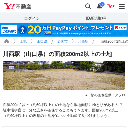
Yahoo!不動産
検索
通知
i
ログイン
ID新規取得
土地
山口県
岩国市
川西駅
面積200m2以上
川西駅（山口県）の面積200m2以上の土地
一部の画像提供：アフロ
面積200m2以上（約60坪以上）の土地なら敷地面積にゆとりがあるので
駐車場や庭に十分な広さを確保することもできます。面積200m2以上
（約60坪以上）の理想の土地をYahoo!不動産で見つけましょう。