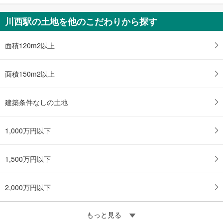
条
件
川西駅の土地を他のこだわりから探す
を
マ
面積120m2以上
イ
ペ
ー
面積150m2以上
ジ
に
建築条件なしの土地
保
存
す
1,000万円以下
る
1,500万円以下
2,000万円以下
もっと見る