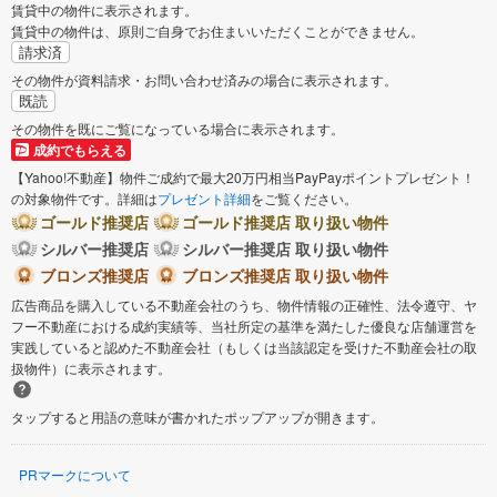
賃貸中の物件に表示されます。
賃貸中の物件は、原則ご自身でお住まいいただくことができません。
請求済
その物件が資料請求・お問い合わせ済みの場合に表示されます。
既読
その物件を既にご覧になっている場合に表示されます。
成約でもらえる
【Yahoo!不動産】物件ご成約で最大20万円相当PayPayポイントプレゼント！
の対象物件です。詳細は
プレゼント詳細
をご覧ください。
ゴールド推奨店
ゴールド推奨店 取り扱い物件
シルバー推奨店
シルバー推奨店 取り扱い物件
ブロンズ推奨店
ブロンズ推奨店 取り扱い物件
広告商品を購入している不動産会社のうち、物件情報の正確性、法令遵守、ヤ
フー不動産における成約実績等、当社所定の基準を満たした優良な店舗運営を
実践していると認めた不動産会社（もしくは当該認定を受けた不動産会社の取
扱物件）に表示されます。
タップすると用語の意味が書かれたポップアップが開きます。
PRマークについて