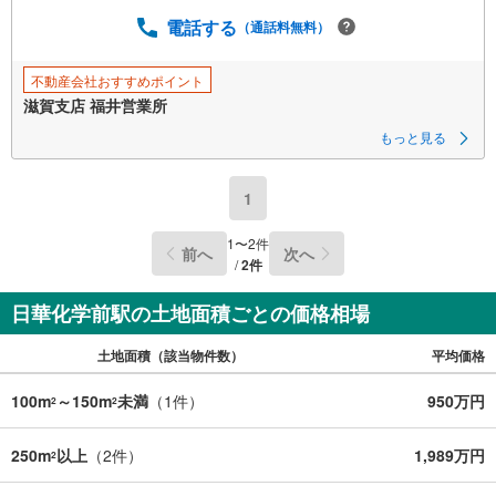
電話する
（通話料無料）
不動産会社おすすめポイント
滋賀支店 福井営業所
もっと見る
1
1
〜
2
件
前へ
次へ
/
2
件
日華化学前駅の土地面積ごとの価格相場
土地面積（該当物件数）
平均価格
100m
～150m
未満
（
1
件）
950万円
2
2
250m
以上
（
2
件）
1,989万円
2