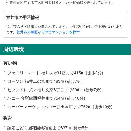
物件が所在する市区町村を対象とした平均価格を表示しています。
福
福井市の学区情報
井
福井市の学区情報は公開されています。小学校が48件、中学校が23件あり
市
ます。
福井市の学区から中古マンションを探す
に
関
す
周辺環境
る
情
買い物
報
ファミリーマート 福井あがり店まで415m (徒歩6分)
ローソン 福井二の宮まで483m (徒歩7分)
セブンイレブン 福井文京3丁目まで504m (徒歩7分)
ハニー 食彩館西福井まで754m (徒歩10分)
スーパーマーケットバロー新田塚店まで762m (徒歩10分)
教育
認定こども園花園幼稚園まで337m (徒歩5分)