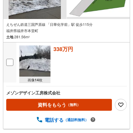
えちぜん鉄道三国芦原線 「日華化学前」駅 徒歩115分
福井県福井市本堂町
土地
281.56m
2
338万円
画像
14
枚
メゾンデザイン工房株式会社
資料をもらう
（無料）
電話する
（通話料無料）