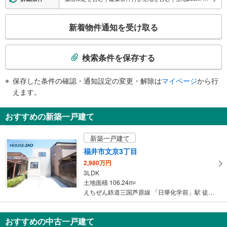
こ
新着物件通知を受け取る
の
検
索
検索条件を保存する
条
件
保存した条件の確認・通知設定の変更・解除は
マイページ
から行
で
えます。
通
知
おすすめの新築一戸建て
を
受
新築一戸建て
け
福井市文京3丁目
取
2,980万円
る
3LDK
・
土地面積 106.24m
2
条
えちぜん鉄道三国芦原線 「日華化学前」駅 徒歩5分
件
を
マ
おすすめの中古一戸建て