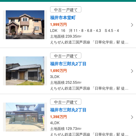
イ
ペ
中古一戸建て
ー
福井市本堂町
ジ
1,999万円
に
LDK 16 洋 11・8・6.8・4.3 S 4.5・4
保
土地面積 239.35m
2
えちぜん鉄道三国芦原線 「日華化学前」駅 徒歩116分
存
す
中古一戸建て
る
福井市三郎丸2丁目
1,690万円
3LDK
土地面積 252.55m
2
えちぜん鉄道三国芦原線 「日華化学前」駅 徒歩27分
中古一戸建て
福井市三郎丸2丁目
1,398万円
4LDK
土地面積 129.73m
2
えちぜん鉄道三国芦原線 「日華化学前」駅 徒歩26分