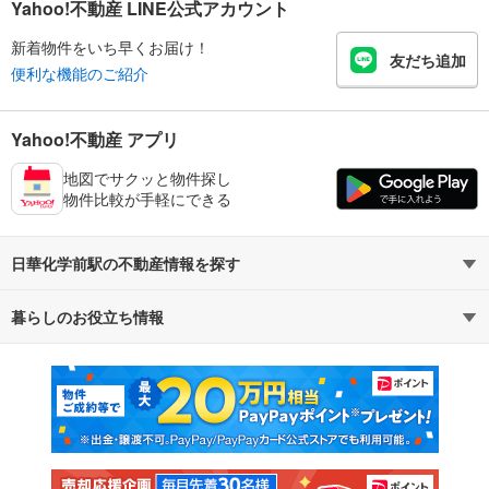
Yahoo!不動産 LINE公式アカウント
新着物件をいち早くお届け！
友だち追加
便利な機能のご紹介
Yahoo!不動産 アプリ
地図でサクッと物件探し
物件比較が手軽にできる
日華化学前駅の不動産情報を探す
暮らしのお役立ち情報
不動産・住宅
賃貸住宅
マンションカタログ
教えて！住まいの先生
新築マンション
中古マンション
新築一戸建て
中古一戸建て