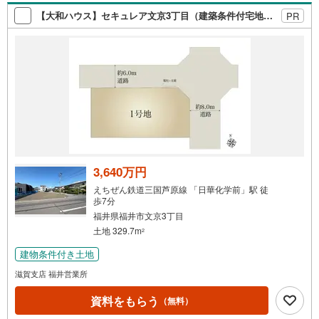
【大和ハウス】セキュレア文京3丁目（建築条件付宅地分譲）
PR
3,640万円
えちぜん鉄道三国芦原線 「日華化学前」駅 徒
歩7分
福井県福井市文京3丁目
土地 329.7m
2
建物条件付き土地
滋賀支店 福井営業所
資料をもらう
（無料）