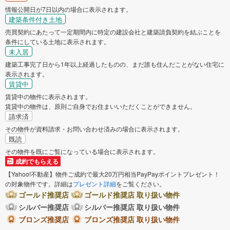
情報公開日が7日以内の場合に表示されます。
建築条件付き土地
売買契約にあたって一定期間内に特定の建設会社と建築請負契約を結ぶことを
条件にしている土地に表示されます。
未入居
建築工事完了日から1年以上経過したものの、まだ誰も住んだことがない住宅に
表示されます。
賃貸中
賃貸中の物件に表示されます。
賃貸中の物件は、原則ご自身でお住まいいただくことができません。
請求済
その物件が資料請求・お問い合わせ済みの場合に表示されます。
既読
その物件を既にご覧になっている場合に表示されます。
成約でもらえる
【Yahoo!不動産】物件ご成約で最大20万円相当PayPayポイントプレゼント！
の対象物件です。詳細は
プレゼント詳細
をご覧ください。
ゴールド推奨店
ゴールド推奨店 取り扱い物件
シルバー推奨店
シルバー推奨店 取り扱い物件
ブロンズ推奨店
ブロンズ推奨店 取り扱い物件