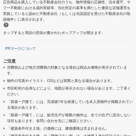
広告商品を購入している不動産会社のうち、物件情報の正確性、法令遵守、ヤ
フー不動産における成約実績等、当社所定の基準を満たした優良な店舗運営を
実践していると認めた不動産会社（もしくは当該認定を受けた不動産会社の取
扱物件）に表示されます。
タップすると用語の意味が書かれたポップアップが開きます。
PRマークについて
ご注意
消費税および地方消費税の対象となる場合は税込み価格が表示されていま
す。
物件の写真やイラスト、CGなどは実際と異なる場合があります。
市区町村の合併などにより、地図が表示されない場合があります。ご了承く
ださい。
「新築一戸建て」には、完成後1年を経過している未入居物件が掲載されてい
る場合があります。
「新築一戸建て」には、販売住戸が複数の物件は、全ての住戸に該当しない
項目もあります。各問い合わせ先にご確認ください。
「建築条件付き土地」の価格には、建物価格は含まれません。
「建築条件付き土地」の「建物プラン例」は、土地購入者の設計プランの一