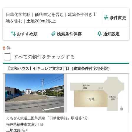
日華化学前駅｜価格未定を含む｜建築条件付き土
条件変更
地を含む｜土地200m2以上
おすすめ順
検索条件保存
通知設定
2
件
すべての物件をチェックする
【大和ハウス】セキュレア文京3丁目（建築条件付宅地分譲）
えちぜん鉄道三国芦原線 「日華化学前」駅 徒歩7分
福井県福井市文京3丁目
土地
329.7m
2