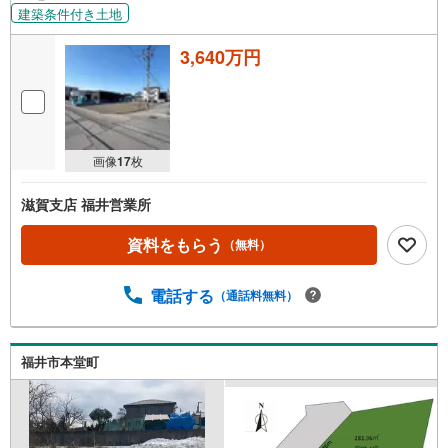
建築条件付き土地
3,640万円
画像
17
枚
滋賀支店 福井営業所
資料をもらう
（無料）
電話する
（通話料無料）
福井市本堂町