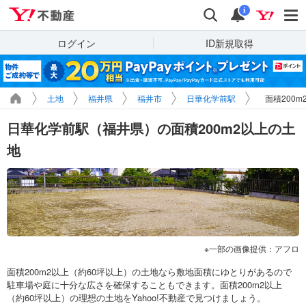
Yahoo!不動産
検索
通知
i
ログイン
ID新規取得
土地
福井県
福井市
日華化学前駅
面積200
日華化学前駅（福井県）の面積200m2以上の土
地
一部の画像提供：アフロ
面積200m2以上（約60坪以上）の土地なら敷地面積にゆとりがあるので
駐車場や庭に十分な広さを確保することもできます。面積200m2以上
（約60坪以上）の理想の土地をYahoo!不動産で見つけましょう。