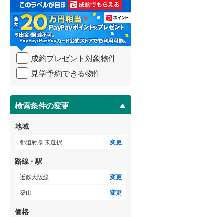
取
る
武蔵野線
(
135
)
・
条
横須賀線
(
68
)
件
を
青梅線
(
38
)
成約プレゼント対象物件
マ
イ
小海線
(
33
)
見学予約できる物件
ペ
ー
京浜東北線
(
101
)
ジ
に
検索条件の変更
総武線
(
50
)
保
存
御殿場線
(
40
)
地域
す
る
中央本線（JR東海）
(
164
)
都道府県 未選択
変更
太多線
(
58
)
路線・駅
名松線
(
3
)
近鉄大阪線
変更
築山
変更
東海道本線（JR西日本）
(
115
)
価格
小浜線
(
4
)