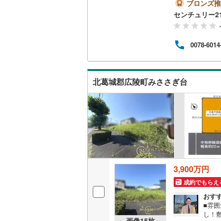
とい
ブロンズ推
行多数
センチュリー2
南武線
(
10
（審査
◇ -
横浜線
(
15
o！
0078-6014
「見学
相模線
(
11
インのうえ
五日市線
(
北葛城郡広陵町みささぎ台
篠ノ井線
(
常磐線（
伊東線
(
36
身延線
(
12
武豊線
(
19
3,900万円
関西本線（
成約でもらえ
おす
参宮線
(
0
)
■雰
し！
大糸線（J
画像
15
枚