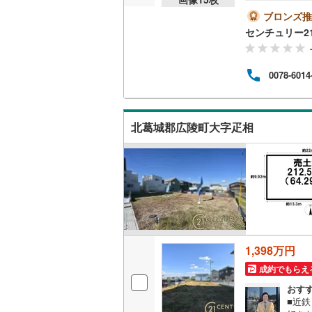
曜日
い！
ブロンズ推
越美北線
(
携銀行
センチュリー2
5％～
氷見線
(
2
)
店舗 
【Ya
紀勢本線（
0078-6014
う」「
ログイン
桜島線
(
0
)
加古川線
(
北葛城郡広陵町大字疋相
赤穂線
(
23
宇野線
(
16
福塩線
(
41
岩徳線
(
2
)
1,398万円
小野田線
(
成約でもらえ
舞鶴線
(
1
)
おす
■近
木次線
(
1
)