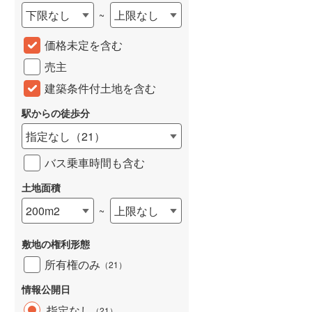
下限なし
上限なし
~
城端線
(
0
)
価格未定を含む
関西本線（JR西日本）
(
113
)
売主
大阪環状線
(
2
)
建築条件付土地を含む
山陽本線（JR西日本）
(
167
)
駅からの徒歩分
姫新線
(
62
)
指定なし
（
21
）
吉備線
(
10
)
バス乗車時間も含む
芸備線
(
19
)
土地面積
可部線
(
19
)
200m2
上限なし
~
宇部線
(
1
)
敷地の権利形態
山陰本線
(
100
)
所有権のみ
（
21
）
境線
(
6
)
情報公開日
奈良線
(
34
)
指定なし
（
21
）