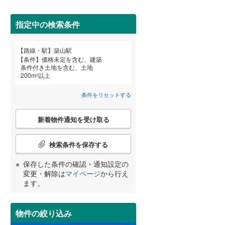
(
0
)
(
0
)
(
0
)
田沢湖線
(
3
)
指定中の検索条件
八戸線
(
0
)
磐越西線
(
25
)
詳しく見る
路線・駅
築山駅
宮崎
鹿児島
沖縄
条件
価格未定を含む、建築
陸羽西線
(
0
)
条件付き土地を含む、土地
200
m
以上
2
左沢線
(
10
)
条件をリセットする
津軽線
(
4
)
する
る
条件をリセットする
条件をリセットする
条件をリセットする
条件をリセットする
条件をリセットする
条件をリセットする
こ
信越本線
(
19
)
新着物件通知を受け取る
の
検
弥彦線
(
0
)
索
検索条件を保存する
条
総武本線
(
236
)
件
保存した条件の確認・通知設定の
で
変更・解除は
マイページ
から行え
通
ます。
京葉線
(
9
)
知
を
久留里線
(
113
)
受
物件の絞り込み
け
山手線
(
8
)