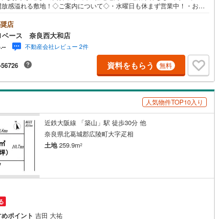
開放感溢れる敷地！◇ご案内について◇・水曜日も休まず営業中！・お仕
6
)
宮崎空港線
(
3
)
わりのお時間でもご見学可！・今から見たい！というお声にもご対応でき
！◇住宅ローンもお任せください！◇・提携銀行多数あり（地方銀行・都
奨店
線
(
173
)
上越新幹線
(
38
)
・信用金庫etc）・優遇後適用金利 0.875％～（審査内容により異なりま
1ベース 奈良西大和店
-- ◇◇ Yahoo！不動産キャンペーン対象店舗 ◇◇ ----当店で物件を成約い
線
(
47
)
北陸新幹線
(
127
)
不動産会社レビュー 2件
-.--
とPayPayボーナスライトがもらえる【Yahoo！不動産/物件ご成約キャン
ン】の対象になります。「資料をもらう」「見学予約をする」からエント
線
(
77
)
北陸新幹線（JR西日本）
(
5
)
資料をもらう
-56726
無料
ださい。※必ずYahoo！ JAPAN IDでログインのうえお問い合わせくださ
------------------------
幹線
(
1
)
人気物件TOP10入り
地下鉄南北線
(
7
)
札幌市営地下鉄東西線
(
6
)
近鉄大阪線 「築山」駅 徒歩30分 他
下鉄南北線
(
142
)
仙台市地下鉄東西線
(
48
)
奈良県北葛城郡広陵町大字疋相
ロ丸ノ内線
(
6
)
東京メトロ丸ノ内方南支線
(
1
)
土地
259.9m
2
ロ東西線
(
11
)
東京メトロ千代田線
(
14
)
ロ半蔵門線
(
6
)
東京メトロ南北線
(
8
)
線
(
9
)
都営三田線
(
11
)
る
すめポイント
吉田 大祐
戸線
(
5
)
横浜市営地下鉄ブルーライン
(
62
)