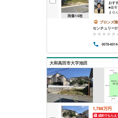
おす
■最
ませ
いすみ鉄
画像
14
枚
営業
にも
ブロンズ推
IGRいわ
（地方
センチュリー2
により
弘南鉄道
で物件
件ご
由利高原
0078-6014
る」か
い合わせく
長野電鉄
宇都宮ラ
大和高田市大字池田
鹿島臨海
小湊鐵道
(
上毛電気
流鉄流山
1,788万円
京成本線
(
成約でもらえ