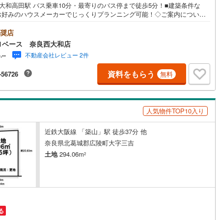
大和高田駅 バス乗車10分・最寄りのバス停まで徒歩5分！■建築条件な
お好みのハウスメーカーでじっくりプランニング可能！◇ご案内について
水曜日も休まず営業中！・お仕事終わりのお時間でもご見学可！・今から
営地下鉄東山線
(
58
)
名古屋市営地下鉄名城線
(
49
)
い！というお声にもご対応できます！◇住宅ローンもお任せください！
奨店
提携銀行多数あり（地方銀行・都市銀行・信用金庫etc）・優遇後適用金利
1ベース 奈良西大和店
営地下鉄桜通線
(
37
)
名古屋市営地下鉄上飯田線
(
6
)
75％～（審査内容により異なります）--- ◇◇ Yahoo！不動産キャンペーン
不動産会社レビュー 2件
-.--
舗 ◇◇ ----当店で物件を成約いただくとPayPayボーナスライトがもらえ
地下鉄烏丸線
(
41
)
京都市営地下鉄東西線
(
24
)
ahoo！不動産/物件ご成約キャンペーン】の対象になります。「資料をも
資料をもらう
-56726
無料
「見学予約をする」からエントリーください。※必ずYahoo！ JAPAN ID
tro今里筋線
(
1
)
OsakaMetro御堂筋線
(
4
)
ンのうえお問い合わせください。-----------------------------
tro四つ橋線
(
1
)
OsakaMetro中央線
(
4
)
人気物件TOP10入り
tro堺筋線
(
0
)
神戸市営地下鉄西神・山手線
(
6
)
近鉄大阪線 「築山」駅 徒歩37分 他
下鉄空港線
(
20
)
福岡市地下鉄箱崎線
(
3
)
奈良県北葛城郡広陵町大字三吉
土地
294.06m
2
2
)
函館市電
(
0
)
りび鉄道
(
0
)
わたらせ渓谷鐵道
(
15
)
行
(
35
)
会津鉄道
(
4
)
る
縦貫鉄道
(
0
)
しなの鉄道北しなの線
(
4
)