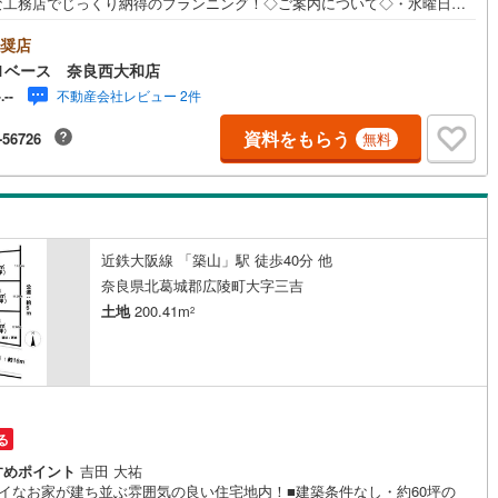
な工務店でじっくり納得のプランニング！◇ご案内について◇・水曜日も
ず営業中！・お仕事終わりのお時間でもご見学可！・今から見たい！とい
)
片町線
(
25
)
声にもご対応できます！◇住宅ローンもお任せください！◇・提携銀行多
奨店
（地方銀行・都市銀行・信用金庫etc）・優遇後適用金利 0.875％～（審
)
関西空港線
(
2
)
1ベース 奈良西大和店
により異なります）--- ◇◇ Yahoo！不動産キャンペーン対象店舗 ◇◇ --
不動産会社レビュー 2件
-.--
店で物件を成約いただくとPayPayボーナスライトがもらえる【Yahoo！不
東線
(
2
)
本四備讃線
(
6
)
/物件ご成約キャンペーン】の対象になります。「資料をもらう」「見学予
資料をもらう
-56726
無料
る」からエントリーください。※必ずYahoo！ JAPAN IDでログインのう
予土線
(
0
)
わせください。-----------------------------
徳島線
(
4
)
)
土讃線
(
5
)
近鉄大阪線 「築山」駅 徒歩40分 他
線
(
287
)
香椎線
(
19
)
奈良県北葛城郡広陵町大字三吉
土地
200.41m
2
肥薩線
(
2
)
10
)
唐津線
(
0
)
1
)
大村線
(
1
)
51
)
日豊本線
(
218
)
る
すめポイント
吉田 大祐
)
吉都線
(
8
)
レイなお家が建ち並ぶ雰囲気の良い住宅地内！■建築条件なし・約60坪の