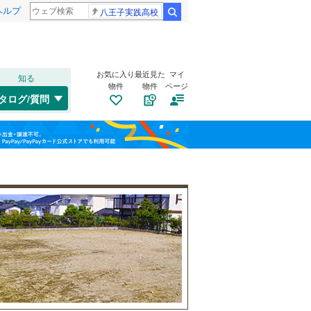
ヘルプ
八王子実践高校
検索
お気に入り
最近見た
マイ
知る
物件
物件
ページ
千歳線
(
5
)
タログ/質問
日高本線
(
0
)
南道路
（
6
）
福島
宗谷本線
(
0
)
(
1
)
(
0
)
(
1
)
古家あり
（
1
）
栃木
群馬
山梨
東北本線
(
490
)
川越線
(
64
)
(
21
)
(
13
)
(
7
)
吾妻線
(
29
)
日光線
(
72
)
(
1
)
(
7
)
(
43
)
仙石線
(
85
)
小学校まで1km以内
（
11
）
和歌山
大船渡線
(
1
)