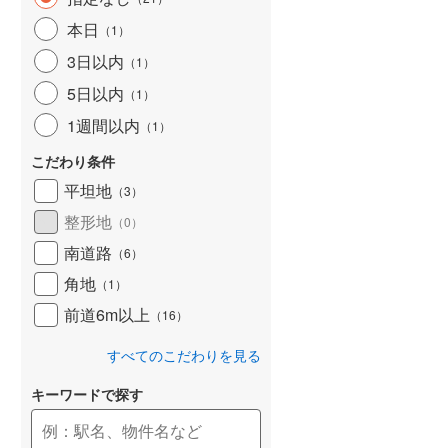
和歌山線
(
98
)
本日
（
1
）
3日以内
東西線
(
2
)
（
1
）
5日以内
（
1
）
予讃線
(
18
)
1週間以内
（
1
）
高徳線
(
17
)
こだわり条件
牟岐線
(
5
)
平坦地
（
3
）
山陽本線（JR九州）
(
4
)
整形地
（
0
）
篠栗線
(
20
)
南道路
（
6
）
角地
指宿枕崎線
(
109
)
（
1
）
前道6m以上
（
16
）
筑肥線
(
17
)
すべてのこだわりを見る
久大本線
(
43
)
キーワードで探す
日田彦山線
(
10
)
筑豊本線
(
34
)