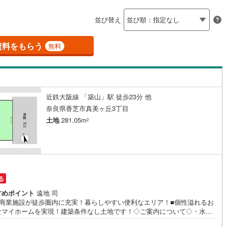
島根
岡山
広島
山口
)
(
1
)
(
0
)
(
11
)
(
0
)
(
18
)
(
2
)
釜石線
(
0
)
ン内見(相談)可
（
21
）
IT重説可
（
0
）
並び替え
花輪線
(
1
)
香川
愛媛
高知
保存した条件を見る
磐越東線
(
25
)
資料をもらう
ン対応とは？
無料
佐賀
長崎
熊本
大分
陸羽東線
(
21
)
41
)
米坂線
(
0
)
近鉄大阪線 「築山」駅 徒歩23分 他
五能線
(
0
)
この条件で検索する
この条件で検索する
この条件で検索する
この条件で検索する
この条件で検索する
この条件で検索する
市区町村以下を選択
市区町村を選択す
駅を選択する
奈良県香芝市真美ヶ丘3丁目
4
)
白新線
(
2
)
土地
281.05m
2
越後線
(
5
)
ライン（宇都宮～逗子）
湘南新宿ライン（前橋～小田原）
(
205
)
る
3
)
内房線
(
280
)
すめポイント
遠地 司
隣商業施設が徒歩圏内に充実！暮らしやすい便利なエリア！■個性溢れるお
)
鹿島線
(
4
)
なマイホームを実現！建築条件なし土地です！◇ご案内について◇・水曜
休まず営業中！・お仕事終わりのお時間でもご見学可！・今から見たい！
)
東海道本線
(
116
)