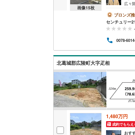
広々
後藤寺線
(
画像
15
枚
事終
ます
ブロンズ推
東北新幹
市銀行
センチュリー2
す）-
秋田新幹
ただく
ペー
山陽新幹
0078-6014
リーく
い。-----
西九州新
北葛城郡広陵町大字疋相
地下鉄
札幌市営
仙台市地
東京メト
東京メト
東京メト
1,480万円
都営浅草
成約でもらえ
おす
都営大江