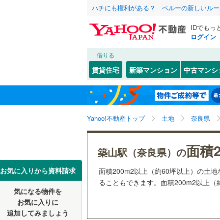
ハチにも権利がある？ ペルーの新しいルー
IDでもっ
ログイン
借りる
北海道
JR
北海道
函館本線
(
こだわり条件
配置、向き、
賃貸住宅
新築マンション
中古マンシ
石勝線
(
0
)
前道6m
東北
青森
根室本線
(
(
1
)
(
1
)
(
0
平坦地
（
関東
東京
石北本線
(
Yahoo!不動産トップ
土地
奈良県
販売、価格、
常磐線
(
32
信越・北陸
新潟
(
0
)
(
0
)
(
0
面積2
更地渡し
築山駅（奈良県）の
高崎線
(
11
東海
愛知
お気に入りから資料請求
面積200m2以上（約60坪以上）の
立地
両毛線
(
21
ることもできます。面積200m2以上（
(
2
)
(
0
)
(
3
烏山線
(
53
気になる物件を
最寄りの
近畿
大阪
お気に入りに
石巻線
(
32
追加してみましょう
オンライン対