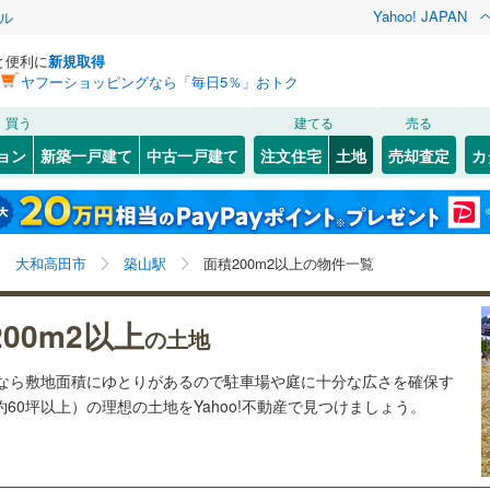
Yahoo! JAPAN
ル
と便利に
新規取得
ヤフーショッピングなら「毎日5％」おトク
検索条件を保存しました
買う
建てる
売る
21
)
札沼線
(
3
)
建ち方、日当たり
ョン
新築一戸建て
中古一戸建て
注文住宅
土地
売却査定
カ
この検索条件の新着物件通知は、
マイページ
から設定できます。
室蘭本線
(
6
)
以上
（
16
）
角地
（
1
）
岩手
宮城
秋田
山形
16
)
富良野線
(
0
)
)
(
0
)
(
0
)
(
0
)
(
0
)
(
1
)
(
1
)
3
）
整形地
（
0
）
築山駅、価格未定を含む、建築条件付き土地を含む、土
神奈川
埼玉
千葉
茨城
1
)
釧網本線
(
0
)
大和高田市
築山駅
面積200m2以上の物件一覧
地200
m
以上
2
契約、入居関連など
9
)
水郡線
(
109
)
長野
富山
石川
福井
)
(
1
)
(
4
)
(
5
)
(
6
)
(
4
)
(
13
)
00m2以上
（
0
）
第一種低層住居専用地域
（
0
）
の土地
1
)
上越線
(
36
)
閉じる
閉じる
お気に入りリストを見る
お気に入りリストを見る
閉じる
閉じる
岐阜
静岡
三重
土地なら敷地面積にゆとりがあるので駐車場や庭に十分な広さを確保す
検索条件を保存する
6
)
水戸線
(
39
)
約60坪以上）の理想の土地をYahoo!不動産で見つけましょう。
)
(
2
)
(
6
)
(
5
)
(
0
)
(
11
)
(
0
)
)
仙山線
(
72
)
マイページ
駅が始発駅
（
0
）
海まで2km以内
（
0
）
兵庫
京都
滋賀
奈良
)
気仙沼線
(
3
)
応