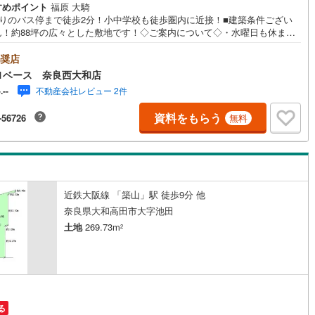
すめポイント
福原 大騎
寄りのバス停まで徒歩2分！小中学校も徒歩圏内に近接！■建築条件ござい
ん！約88坪の広々とした敷地です！◇ご案内について◇・水曜日も休まず
道
(
9
)
北越急行ほくほく線
(
0
)
中！・お仕事終わりのお時間でもご見学可！・今から見たい！というお声
ご対応できます！◇住宅ローンもお任せください！◇・提携銀行多数あり
奨店
て銀河鉄道
(
4
)
青い森鉄道
(
5
)
銀行・都市銀行・信用金庫etc）・優遇後適用金利 0.875％～（審査内容
1ベース 奈良西大和店
異なります）--- ◇◇ Yahoo！不動産キャンペーン対象店舗 ◇◇ ----当店
弘南線
(
0
)
弘南鉄道大鰐線
(
0
)
不動産会社レビュー 2件
-.--
を成約いただくとPayPayボーナスライトがもらえる【Yahoo！不動産/物
成約キャンペーン】の対象になります。「資料をもらう」「見学予約をす
鉄道鳥海山ろく線
(
1
)
福島交通飯坂線
(
22
)
資料をもらう
-56726
無料
らエントリーください。※必ずYahoo！ JAPAN IDでログインのうえお問
ださい。-----------------------------
長野線
(
3
)
上田電鉄別所線
(
3
)
イトレール
(
54
)
関東鉄道竜ケ崎線
(
5
)
鉄道大洗鹿島線
(
98
)
ひたちなか海浜鉄道湊線
(
9
)
近鉄大阪線 「築山」駅 徒歩9分 他
奈良県大和高田市大字池田
34
)
千葉都市モノレール
(
32
)
土地
269.73m
2
鉄道上毛線
(
73
)
秩父鉄道
(
37
)
線
(
3
)
つくばエクスプレス
(
38
)
77
)
京成押上線
(
1
)
る