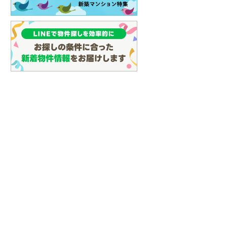
(
23
)
名古屋市営地下鉄鶴舞線
(
34
)
名古屋市営地下鉄名港線
(
13
)
OsakaMetro長堀鶴見緑地線
(
0
)
OsakaMetro谷町線
(
6
)
OsakaMetro千日前線
(
2
)
神戸市営地下鉄海岸線
(
0
)
福岡市地下鉄七隈線
(
32
)
函館市電宝来・谷地頭線
(
0
)
真岡鐵道
(
10
)
山形鉄道フラワー長井線
(
0
)
えちごトキめき鉄道妙高はねうまラ