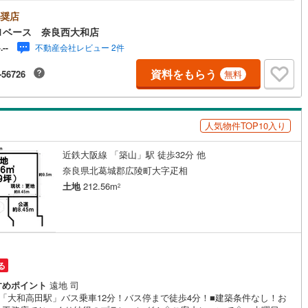
も休まず営業中！・お仕事終わりのお時間でもご見学可！・今から見た
というお声にもご対応できます！◇住宅ローンもお任せください！◇・提
奨店
5
)
七尾線
(
2
)
多数あり（地方銀行・都市銀行・信用金庫etc）・優遇後適用金利 0.87
1ベース 奈良西大和店
（審査内容により異なります）--- ◇◇ Yahoo！不動産キャンペーン対象
高山本線（JR西日本）
(
0
)
不動産会社レビュー 2件
-.--
◇◇ ----当店で物件を成約いただくとPayPayボーナスライトがもらえる
hoo！不動産/物件ご成約キャンペーン】の対象になります。「資料をもら
JR西日本）
(
58
)
湖西線
(
98
)
資料をもらう
-56726
無料
見学予約をする」からエントリーください。※必ずYahoo！ JAPAN IDで
のうえお問い合わせください。-----------------------------
福知山線
(
66
)
27
)
播但線
(
66
)
人気物件TOP10入り
)
津山線
(
9
)
近鉄大阪線 「築山」駅 徒歩32分 他
奈良県北葛城郡広陵町大字疋相
)
伯備線
(
13
)
土地
212.56m
2
)
呉線
(
33
)
山口線
(
3
)
1
)
美祢線
(
0
)
る
因美線
(
9
)
すめポイント
遠地 司
鉄「大和高田駅」バス乗車12分！バス停まで徒歩4分！■建築条件なし！お
草津線
(
26
)