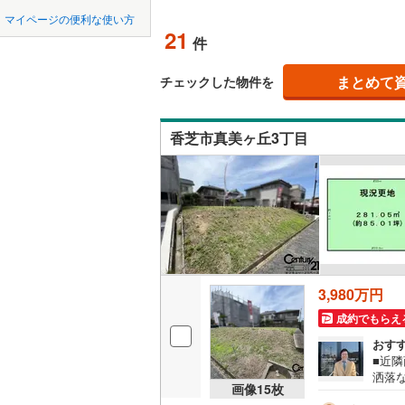
中国
鳥取
桔梗が丘
(
12
)
(
2
北上線
(
1
)
マイページの便利な使い方
(
32
)
オンライ
21
件
山田線
(
2
)
四国
徳島
大湊線
(
0
)
まとめて
オンライ
チェックした物件を
九州・沖縄
福岡
只見線
(
3
)
香芝市真美ヶ丘3丁目
奥羽本線
(
男鹿線
(
1
)
0
0
0
0
0
0
該当物件
該当物件
該当物件
該当物件
該当物件
該当物件
件
件
件
件
件
件
羽越本線
(
飯山線
(
0
)
湘南新宿
3,980万円
(
295
)
成約でもらえ
外房線
(
33
おす
■近
成田線
(
60
洒落
画像
15
枚
日も
東金線
(
95