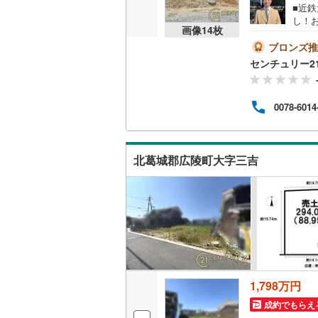
■近鉄
し！
画像
14
枚
◇・
名古屋市
見た
ブロンズ推
◇・
センチュリー2
名古屋市
0.8
対象店
京都市営
る【Y
0078-6014
らう」
OsakaMe
でログイ
OsakaMe
北葛城郡広陵町大字三吉
OsakaMe
福岡市地
私鉄・その他
札幌市電
(
道南いさ
1,798万円
阿武隈急
成約でもらえ
秋田内陸