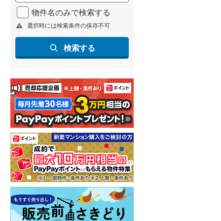
北海道新幹線
(
1
)
物件名のみで検索する
選択時には検索条件の保存不可
山形新幹線
(
93
)
東海道新幹線
(
169
)
検索する
九州新幹線
(
67
)
札幌市営地下鉄東豊線
(
4
)
東京メトロ銀座線
(
6
)
東京メトロ日比谷線
(
5
)
東京メトロ有楽町線
(
4
)
東京メトロ副都心線
(
6
)
都営新宿線
(
10
)
横浜市営地下鉄グリーンライン