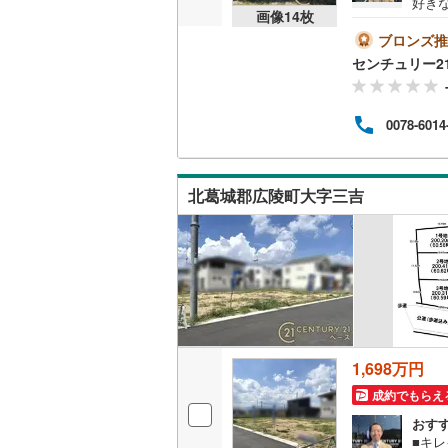
好き
画像
14
枚
休ま
桜井線
(
23
うお
ブロンズ推
数あり
阪和線
(
46
センチュリー2
査内容
--当
おおさか
動産
0078-6014
約をす
内子線
(
0
)
えお問い合
鳴門線
(
2
)
北葛城郡広陵町大字三吉
土讃線
(
25
鹿児島本
三角線
(
5
)
長崎本線
(
佐世保線
(
1,698万円
豊肥本線
(
成約でもらえ
おす
日南線
(
17
■キ