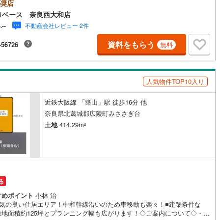
うお声にもご対応できます！◇住宅ローンもお任せください！◇・提携銀
奨店
あり（地方銀行・都市銀行・信用金庫etc）・優遇後適用金利 0.875％～
1ベース 奈良西大和店
)
鶴見線
(
8
)
内容により異なります）--- ◇◇ Yahoo！不動産キャンペーン対象店舗 ◇
不動産会社レビュー 2件
-.--
---当店で物件を成約いただくとPayPayボーナスライトがもらえる【Yaho
0
)
根岸線
(
29
)
不動産/物件ご成約キャンペーン】の対象になります。「資料をもらう」
資料をもらう
-56726
無料
予約をする」からエントリーください。※必ずYahoo！ JAPAN IDでログ
7
)
中央本線（JR東日本）
(
223
)
お問い合わせください。-----------------------------
32
)
八高線
(
114
)
人気物件TOP10入り
8
)
大糸線（JR東日本）
(
9
)
近鉄大阪線 「築山」駅 徒歩16分 他
各駅停車）
(
36
)
埼京線
(
37
)
奈良県北葛城郡広陵町みささぎ台
土地
414.29m
)
東海道本線（JR東海）
(
440
)
2
3
)
飯田線
(
160
)
)
高山本線（JR東海）
(
33
)
JR東海）
(
39
)
紀勢本線（JR東海）
(
5
)
る
すめポイント
小林 治
博多南線
(
9
)
囲気の良い住居エリア！中和幹線沿いのため車移動も楽々！■建築条件な
敷地面積約125坪とプランニング幅も広がります！◇ご案内について◇・水
R西日本）
(
0
)
北陸本線
(
12
)