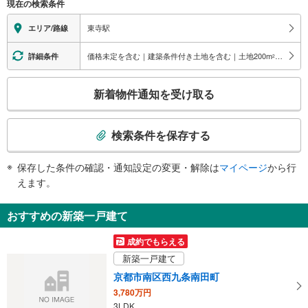
現在の検索条件
地上⇔改札⇔ホーム：○
エレベータ
東寺駅
エリア/路線
・各ホーム⇔改札
エスカレータ
価格未定を含む｜建築条件付き土地を含む｜土地200
m
以上
詳細条件
2
・各ホーム⇔改札
こ
トイレ
新着物件通知を受け取る
の
《多機能トイレ》
検
・有り
索
検索条件を保存する
条
件
保存した条件の確認・通知設定の変更・解除は
マイページ
から行
で
えます。
通
知
おすすめの新築一戸建て
を
受
成約でもらえる
け
新築一戸建て
取
京都市南区西九条南田町
る
3,780万円
・
3LDK