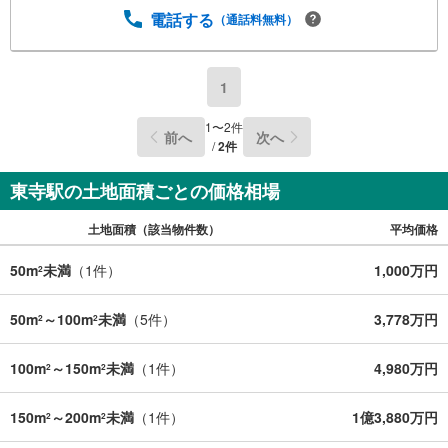
電話する
（通話料無料）
1
1
〜
2
件
前へ
次へ
/
2
件
東寺駅の土地面積ごとの価格相場
土地面積（該当物件数）
平均価格
50m
未満
（
1
件）
1,000万円
2
50m
～100m
未満
（
5
件）
3,778万円
2
2
100m
～150m
未満
（
1
件）
4,980万円
2
2
150m
～200m
未満
（
1
件）
1億3,880万円
2
2