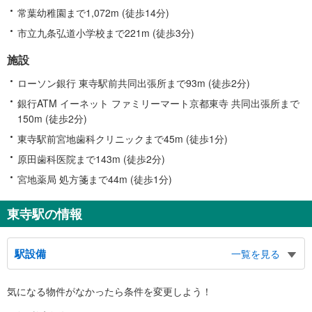
常葉幼稚園まで1,072m (徒歩14分)
市立九条弘道小学校まで221m (徒歩3分)
施設
ローソン銀行 東寺駅前共同出張所まで93m (徒歩2分)
銀行ATM イーネット ファミリーマート京都東寺 共同出張所まで
150m (徒歩2分)
東寺駅前宮地歯科クリニックまで45m (徒歩1分)
原田歯科医院まで143m (徒歩2分)
宮地薬局 処方箋まで44m (徒歩1分)
東寺駅の情報
駅設備
一覧を見る
バリアフリー状況
気になる物件がなかったら
条件を変更しよう！
※段差なしでの移動経路
（○：有り △：要駅員設備 ×：無し）