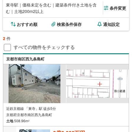
東寺駅｜価格未定を含む｜建築条件付き土地を含
条件変更
む｜土地200m2以上
おすすめ順
検索条件保存
通知設定
2
件
すべての物件をチェックする
京都市南区西九条島町
近鉄京都線 「東寺」駅 徒歩5分
京都府京都市南区西九条島町
土地
508.96m
2