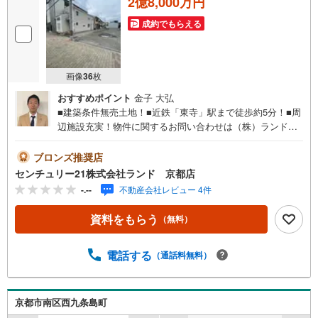
2億8,000万円
成約でもらえる
画像
36
枚
おすすめポイント
金子 大弘
■建築条件無売土地！■近鉄「東寺」駅まで徒歩約5分！■周
辺施設充実！物件に関するお問い合わせは（株）ランド
京都店までお気軽にお問い合わせくださいませ！＜センチ
ュリー21ランドについて＞●センチュリー21ランド京都店
ブロンズ推奨店
は・・・ お客様のご希望をお客様の目線でご満足いただ
センチュリー21株式会社ランド 京都店
けるお住いを全力でお探し致します！●購入・売却・ローン
-.--
不動産会社レビュー 4件
のご相談など、些細なことでもお気軽にご相談下さいま
せ！●リフォームのご相談も承っております。○京阪鴨東線
資料をもらう
（無料）
「出町柳」駅 徒歩約6分○京都市営地下鉄烏丸線 「今出
川」駅 徒歩約10分○営業時間:10:00～20:00（火曜日・水曜
日定休日※祝日は営業）事前にご連絡いただけますと、スム
電話する
（通話料無料）
ーズにご案内が可能です。ご連絡お待ちしております！
京都市南区西九条島町