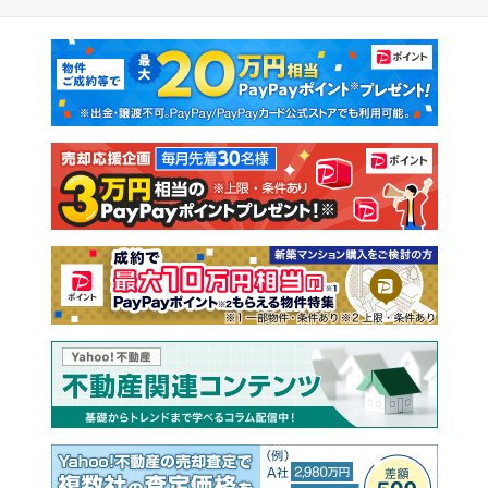
マンションカタログ
教えて！住まいの先生
新築マンション
中古マンション
新築一戸建て
中古一戸建て
注文住宅
土地
売却査定