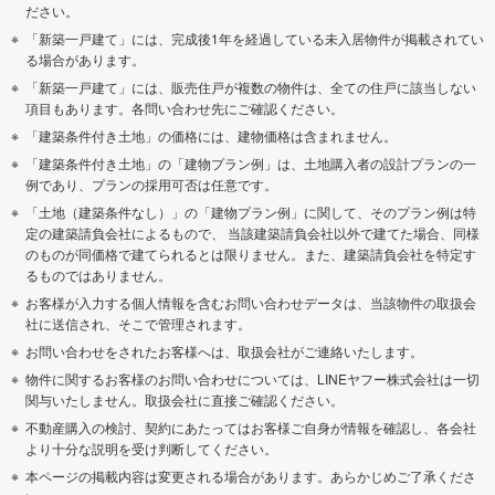
ださい。
「新築一戸建て」には、完成後1年を経過している未入居物件が掲載されてい
る場合があります。
「新築一戸建て」には、販売住戸が複数の物件は、全ての住戸に該当しない
項目もあります。各問い合わせ先にご確認ください。
「建築条件付き土地」の価格には、建物価格は含まれません。
「建築条件付き土地」の「建物プラン例」は、土地購入者の設計プランの一
例であり、プランの採用可否は任意です。
「土地（建築条件なし）」の「建物プラン例」に関して、そのプラン例は特
定の建築請負会社によるもので、 当該建築請負会社以外で建てた場合、同様
のものが同価格で建てられるとは限りません。また、建築請負会社を特定す
るものではありません。
お客様が入力する個人情報を含むお問い合わせデータは、当該物件の取扱会
社に送信され、そこで管理されます。
お問い合わせをされたお客様へは、取扱会社がご連絡いたします。
物件に関するお客様のお問い合わせについては、LINEヤフー株式会社は一切
関与いたしません。取扱会社に直接ご確認ください。
不動産購入の検討、契約にあたってはお客様ご自身が情報を確認し、各会社
より十分な説明を受け判断してください。
本ページの掲載内容は変更される場合があります。あらかじめご了承くださ