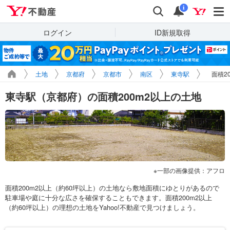
Yahoo!不動産
検索
通知
i
ログイン
ID新規取得
土地
京都府
京都市
南区
東寺駅
面積2
東寺駅（京都府）の面積200m2以上の土地
一部の画像提供：アフロ
面積200m2以上（約60坪以上）の土地なら敷地面積にゆとりがあるので
駐車場や庭に十分な広さを確保することもできます。面積200m2以上
（約60坪以上）の理想の土地をYahoo!不動産で見つけましょう。