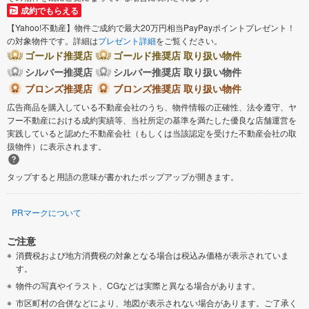
成約でもらえる
【Yahoo!不動産】物件ご成約で最大20万円相当PayPayポイントプレゼント！
の対象物件です。詳細は
プレゼント詳細
をご覧ください。
ゴールド推奨店
ゴールド推奨店 取り扱い物件
シルバー推奨店
シルバー推奨店 取り扱い物件
ブロンズ推奨店
ブロンズ推奨店 取り扱い物件
広告商品を購入している不動産会社のうち、物件情報の正確性、法令遵守、ヤ
フー不動産における成約実績等、当社所定の基準を満たした優良な店舗運営を
実践していると認めた不動産会社（もしくは当該認定を受けた不動産会社の取
扱物件）に表示されます。
タップすると用語の意味が書かれたポップアップが開きます。
PRマークについて
ご注意
消費税および地方消費税の対象となる場合は税込み価格が表示されていま
す。
物件の写真やイラスト、CGなどは実際と異なる場合があります。
市区町村の合併などにより、地図が表示されない場合があります。ご了承く