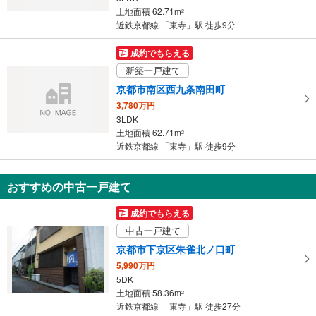
条
土地面積 62.71m
2
件
近鉄京都線 「東寺」駅 徒歩9分
を
マ
成約でもらえる
イ
新築一戸建て
ペ
京都市南区西九条南田町
ー
3,780万円
ジ
3LDK
に
土地面積 62.71m
2
保
近鉄京都線 「東寺」駅 徒歩9分
存
す
おすすめの中古一戸建て
る
成約でもらえる
中古一戸建て
京都市下京区朱雀北ノ口町
5,990万円
5DK
土地面積 58.36m
2
近鉄京都線 「東寺」駅 徒歩27分