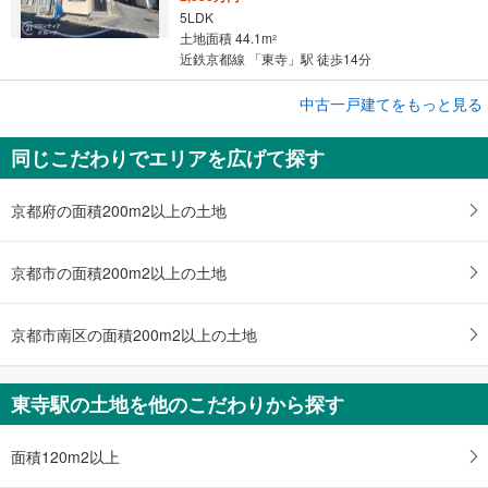
5LDK
土地面積 44.1m
2
近鉄京都線 「東寺」駅 徒歩14分
中古一戸建てをもっと見る
中古一戸建て
京都市南区西九条東比永城町
同じこだわりでエリアを広げて探す
9,000万円
3LDK
土地面積 67.6m
2
京都府の面積200m2以上の土地
近鉄京都線 「東寺」駅 徒歩3分
京都市の面積200m2以上の土地
京都市南区の面積200m2以上の土地
東寺駅の土地を他のこだわりから探す
面積120m2以上