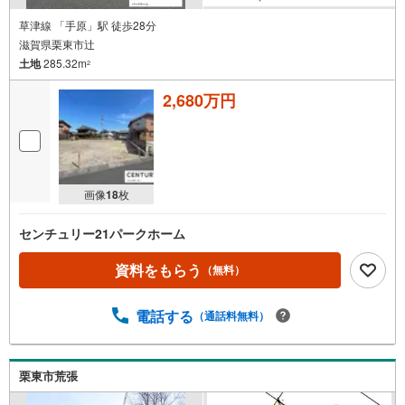
草津線 「手原」駅 徒歩28分
滋賀県栗東市辻
土地
285.32m
2
2,680万円
画像
18
枚
センチュリー21パークホーム
資料をもらう
（無料）
電話する
（通話料無料）
栗東市荒張