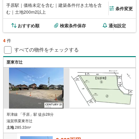
手原駅｜価格未定を含む｜建築条件付き土地を含
条件変更
む｜土地200m2以上
おすすめ順
検索条件保存
通知設定
4
件
すべての物件をチェックする
栗東市辻
草津線 「手原」駅 徒歩28分
滋賀県栗東市辻
土地
285.33m
2