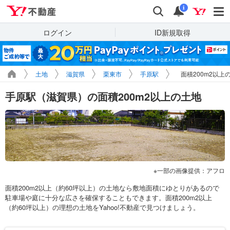
Yahoo!不動産
検索
通知
i
ログイン
ID新規取得
土地
滋賀県
栗東市
手原駅
面積200m2以上
手原駅（滋賀県）の面積200m2以上の土地
一部の画像提供：アフロ
面積200m2以上（約60坪以上）の土地なら敷地面積にゆとりがあるので
駐車場や庭に十分な広さを確保することもできます。面積200m2以上
（約60坪以上）の理想の土地をYahoo!不動産で見つけましょう。