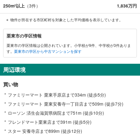
250m
以上
（
3
件）
1,836万円
2
物件が所在する市区町村を対象とした平均価格を表示しています。
栗
栗東市の学区情報
東
栗東市の学区情報は公開されています。小学校が9件、中学校が3件ありま
市
す。
栗東市の学区から中古マンションを探す
に
関
す
周辺環境
る
情
買い物
報
ファミリーマート 栗東手原店まで334m (徒歩5分)
ファミリーマート 栗東安養寺一丁目店まで509m (徒歩7分)
ローソン 済生会滋賀県病院まで751m (徒歩10分)
フレンドマート栗東店まで391m (徒歩5分)
スター 安養寺店まで899m (徒歩12分)