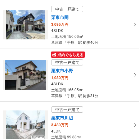
中古一戸建て
栗東市岡
3,095万円
4SLDK
土地面積 150.06m
2
草津線 「手原」駅 徒歩40分
成約でもらえる
中古一戸建て
栗東市小野
1,080万円
4SLDK
土地面積 165.05m
2
草津線 「手原」駅 徒歩31分
中古一戸建て
栗東市川辺
3,480万円
4LDK
土地面積 99.88m
2