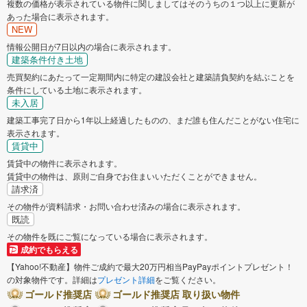
複数の価格が表示されている物件に関しましてはそのうちの１つ以上に更新が
あった場合に表示されます。
NEW
情報公開日が7日以内の場合に表示されます。
建築条件付き土地
売買契約にあたって一定期間内に特定の建設会社と建築請負契約を結ぶことを
条件にしている土地に表示されます。
未入居
建築工事完了日から1年以上経過したものの、まだ誰も住んだことがない住宅に
表示されます。
賃貸中
賃貸中の物件に表示されます。
賃貸中の物件は、原則ご自身でお住まいいただくことができません。
請求済
その物件が資料請求・お問い合わせ済みの場合に表示されます。
既読
その物件を既にご覧になっている場合に表示されます。
成約でもらえる
【Yahoo!不動産】物件ご成約で最大20万円相当PayPayポイントプレゼント！
の対象物件です。詳細は
プレゼント詳細
をご覧ください。
ゴールド推奨店
ゴールド推奨店 取り扱い物件