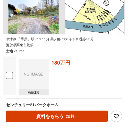
草津線 「手原」駅 バス11分 美ノ郷 バス停下車 徒歩25分
滋賀県栗東市荒張
土地
210m
2
180万円
画像
2
枚
センチュリー21パークホーム
資料をもらう
（無料）