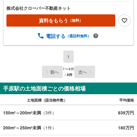
株式会社クローバー不動産ネット
資料をもらう
（無料）
電話する
（通話料無料）
1
1
〜
4
件
前へ
次へ
/
4
件
手原駅の土地面積ごとの価格相場
土地面積（該当物件数）
平均価格
150m
～200m
未満
（
3
件）
839万円
2
2
200m
～250m
未満
（
1
件）
180万円
2
2