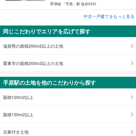
草津線 「手原」駅 徒歩24分
中古一戸建てをもっと見る
中古一戸建て
草津市青地町
同じこだわりでエリアを広げて探す
3,270万円
4LDK
土地面積 165.6m
2
滋賀県の面積200m2以上の土地
草津線 「手原」駅 徒歩50分
栗東市の面積200m2以上の土地
手原駅の土地を他のこだわりから探す
面積120m2以上
面積150m2以上
古家付き土地