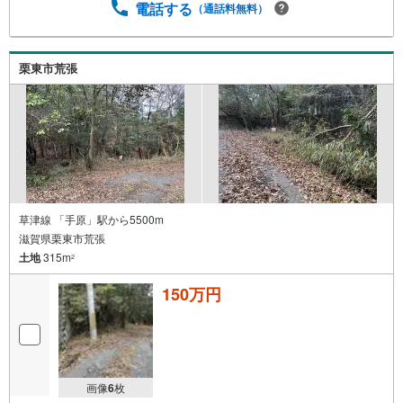
電話する
（通話料無料）
栗東市荒張
草津線 「手原」駅から5500m
滋賀県栗東市荒張
土地
315m
2
150万円
画像
6
枚