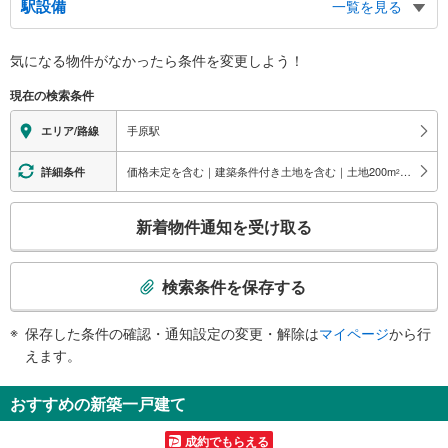
駅設備
一覧を見る
バリアフリー状況
気になる物件がなかったら
条件を変更しよう！
※段差なしでの移動経路
（○：有り △：要駅員設備 ×：無し）
現在の検索条件
地上⇔改札⇔ホーム：○
エレベータ
手原駅
エリア/路線
・各ホーム⇔改札
・改札⇔北口
価格未定を含む｜建築条件付き土地を含む｜土地200
m
以上
詳細条件
2
・改札⇔南口
トイレ
こ
新着物件通知を受け取る
《多機能トイレ》
の
・有り
検
索
検索条件を保存する
条
件
保存した条件の確認・通知設定の変更・解除は
マイページ
から行
で
えます。
通
知
おすすめの新築一戸建て
を
受
成約でもらえる