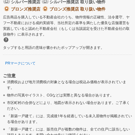
シルバー推奨店
シルバー推奨店 取り扱い物件
ブロンズ推奨店
ブロンズ推奨店 取り扱い物件
広告商品を購入している不動産会社のうち、物件情報の正確性、法令遵守、ヤ
フー不動産における成約実績等、当社所定の基準を満たした優良な店舗運営を
実践していると認めた不動産会社（もしくは当該認定を受けた不動産会社の取
扱物件）に表示されます。
タップすると用語の意味が書かれたポップアップが開きます。
PRマークについて
ご注意
消費税および地方消費税の対象となる場合は税込み価格が表示されていま
す。
物件の写真やイラスト、CGなどは実際と異なる場合があります。
市区町村の合併などにより、地図が表示されない場合があります。ご了承く
ださい。
「新築一戸建て」には、完成後1年を経過している未入居物件が掲載されてい
る場合があります。
「新築一戸建て」には、販売住戸が複数の物件は、全ての住戸に該当しない
項目もあります。各問い合わせ先にご確認ください。