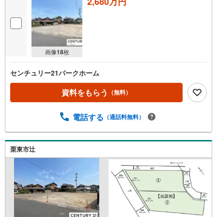
2,680万円
画像
18
枚
センチュリー21パークホーム
資料をもらう
（無料）
電話する
（通話料無料）
栗東市辻