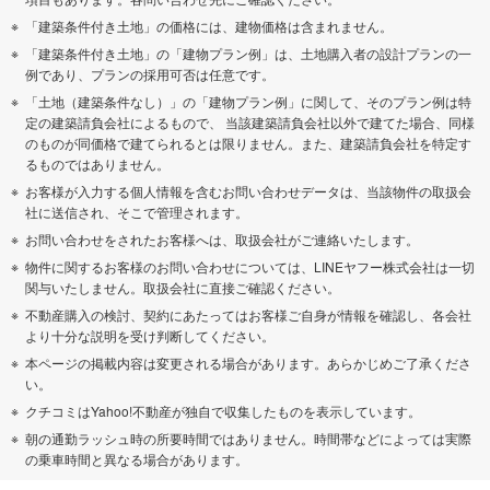
「建築条件付き土地」の価格には、建物価格は含まれません。
「建築条件付き土地」の「建物プラン例」は、土地購入者の設計プランの一
例であり、プランの採用可否は任意です。
「土地（建築条件なし）」の「建物プラン例」に関して、そのプラン例は特
定の建築請負会社によるもので、 当該建築請負会社以外で建てた場合、同様
のものが同価格で建てられるとは限りません。また、建築請負会社を特定す
るものではありません。
お客様が入力する個人情報を含むお問い合わせデータは、当該物件の取扱会
社に送信され、そこで管理されます。
お問い合わせをされたお客様へは、取扱会社がご連絡いたします。
物件に関するお客様のお問い合わせについては、LINEヤフー株式会社は一切
関与いたしません。取扱会社に直接ご確認ください。
不動産購入の検討、契約にあたってはお客様ご自身が情報を確認し、各会社
より十分な説明を受け判断してください。
本ページの掲載内容は変更される場合があります。あらかじめご了承くださ
い。
クチコミはYahoo!不動産が独自で収集したものを表示しています。
朝の通勤ラッシュ時の所要時間ではありません。時間帯などによっては実際
の乗車時間と異なる場合があります。