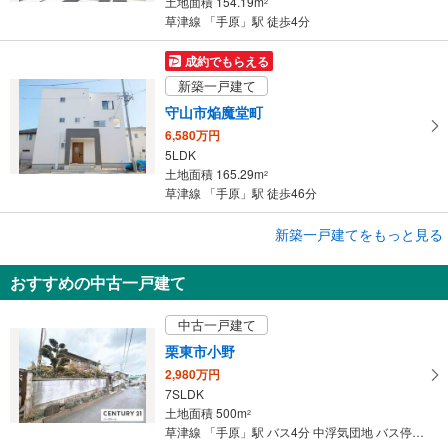
土地面積 154.19m
2
草津線 「手原」駅 徒歩4分
成約でもらえる
新築一戸建て
守山市焔魔堂町
6,580万円
5LDK
土地面積 165.29m
2
草津線 「手原」駅 徒歩46分
成約でもらえる
新築一戸建てをもっと見る
新築一戸建て
おすすめの中古一戸建て
守山市岡町
3,998万円
中古一戸建て
4LDK
土地面積 106.66m
2
栗東市小野
草津線 「手原」駅 徒歩42分
2,980万円
7SLDK
土地面積 500m
2
草津線 「手原」駅 バス4分 中浮気団地 バス停下車 徒歩5分