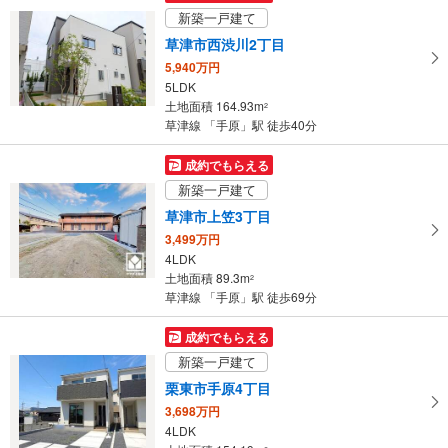
け
新築一戸建て
取
草津市西渋川2丁目
る
5,940万円
・
5LDK
条
土地面積 164.93m
2
件
草津線 「手原」駅 徒歩40分
を
マ
成約でもらえる
イ
新築一戸建て
ペ
草津市上笠3丁目
ー
3,499万円
ジ
4LDK
に
土地面積 89.3m
2
保
草津線 「手原」駅 徒歩69分
存
す
成約でもらえる
る
新築一戸建て
栗東市手原4丁目
3,698万円
4LDK