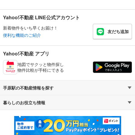
Yahoo!不動産 LINE公式アカウント
新着物件をいち早くお届け！
友だち追加
便利な機能のご紹介
Yahoo!不動産 アプリ
地図でサクッと物件探し
物件比較が手軽にできる
手原駅の不動産情報を探す
暮らしのお役立ち情報
不動産・住宅
賃貸住宅
マンションカタログ
教えて！住まいの先生
新築マンション
中古マンション
新築一戸建て
中古一戸建て