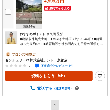
4,999万円
成約でもらえる
画像
36
枚
おすすめポイント
奈良岡 聖治
■建築条件無売土地！■南向き土地広々約102.44坪！■前道
ゆったり約6m！■教育施設が徒歩圏内でお子様の通学も安
心！物件に関するお問い合わせは（株）ランド 京都店ま
でお気軽にお問い合わせくださいませ！＜センチュリー21
ブロンズ推奨店
ランドについて＞●センチュリー21ランド京都店
センチュリー21株式会社ランド 京都店
は・・・ お客様のご希望をお客様の目線でご満足いただ
-.--
不動産会社レビュー 4件
けるお住いを全力でお探し致します！●購入・売却・ローン
のご相談など、些細なことでもお気軽にご相談下さいま
資料をもらう
（無料）
せ！●リフォームのご相談も承っております。○京阪鴨東線
「出町柳」駅 徒歩約6分○京都市営地下鉄烏丸線 「今出
川」駅 徒歩約10分○営業時間:10:00～20:00（火曜日・水曜
電話する
（通話料無料）
日定休日※祝日は営業）事前にご連絡いただけますと、スム
ーズにご案内が可能です。ご連絡お待ちしております！
1