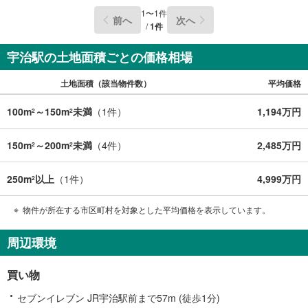
1
〜
1
件
前へ
次へ
/
1
件
宇治駅の土地面積ごとの価格相場
土地面積（該当物件数）
平均価格
100m
～150m
未満
（
1
件）
1,194万円
2
2
150m
～200m
未満
（
4
件）
2,485万円
2
2
250m
以上
（
1
件）
4,999万円
2
物件が所在する市区町村を対象とした平均価格を表示しています。
周辺環境
買い物
セブンイレブン JR宇治駅前まで57m (徒歩1分)