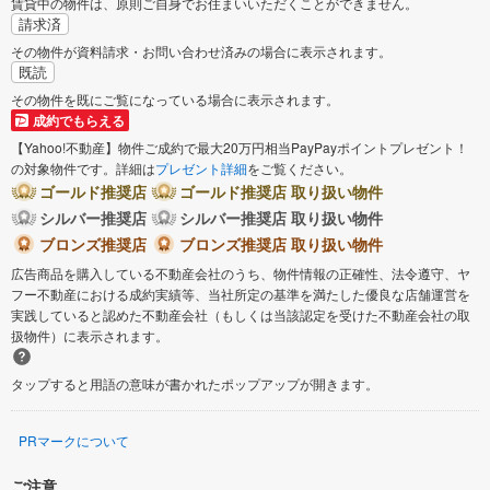
賃貸中の物件は、原則ご自身でお住まいいただくことができません。
請求済
その物件が資料請求・お問い合わせ済みの場合に表示されます。
既読
その物件を既にご覧になっている場合に表示されます。
成約でもらえる
【Yahoo!不動産】物件ご成約で最大20万円相当PayPayポイントプレゼント！
の対象物件です。詳細は
プレゼント詳細
をご覧ください。
ゴールド推奨店
ゴールド推奨店 取り扱い物件
シルバー推奨店
シルバー推奨店 取り扱い物件
ブロンズ推奨店
ブロンズ推奨店 取り扱い物件
広告商品を購入している不動産会社のうち、物件情報の正確性、法令遵守、ヤ
フー不動産における成約実績等、当社所定の基準を満たした優良な店舗運営を
実践していると認めた不動産会社（もしくは当該認定を受けた不動産会社の取
扱物件）に表示されます。
タップすると用語の意味が書かれたポップアップが開きます。
PRマークについて
ご注意