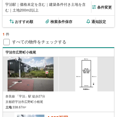
宇治駅｜価格未定を含む｜建築条件付き土地を含
条件変更
む｜土地200m2以上
おすすめ順
検索条件保存
通知設定
1
件
すべての物件をチェックする
宇治市広野町小根尾
奈良線 「宇治」駅 徒歩27分
京都府宇治市広野町小根尾
土地
338.67m
2