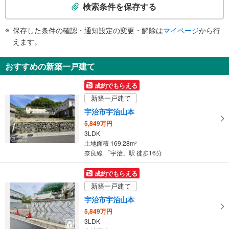
索
検索条件を保存する
トイレ
条
《車椅子対応》《ベビーベッド》
件
保存した条件の確認・通知設定の変更・解除は
マイページ
から行
・改札内
で
えます。
その他
通
・ＡＥＤ
知
おすすめの新築一戸建て
を
受
成約でもらえる
け
新築一戸建て
取
宇治市宇治山本
る
5,849万円
・
3LDK
条
土地面積 169.28m
2
件
奈良線 「宇治」駅 徒歩16分
を
マ
成約でもらえる
イ
新築一戸建て
ペ
宇治市宇治山本
ー
5,849万円
ジ
3LDK
に