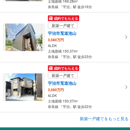
土地面積 169.28m
2
保
奈良線 「宇治」駅 徒歩16分
存
す
成約でもらえる
る
新築一戸建て
宇治市莵道池山
3,580万円
4LDK
土地面積 150.37m
2
奈良線 「宇治」駅 徒歩23分
成約でもらえる
新築一戸建て
宇治市莵道池山
3,580万円
4LDK
土地面積 150.37m
2
奈良線 「宇治」駅 徒歩22分
成約でもらえる
新築一戸建てをもっと見る
新築一戸建て