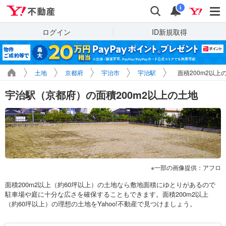
Yahoo!不動産
検索
通知
i
ログイン
ID新規取得
土地
京都府
宇治市
宇治駅
面積200m2以上
宇治駅（京都府）の面積200m2以上の土地
一部の画像提供：アフロ
面積200m2以上（約60坪以上）の土地なら敷地面積にゆとりがあるので
駐車場や庭に十分な広さを確保することもできます。面積200m2以上
（約60坪以上）の理想の土地をYahoo!不動産で見つけましょう。