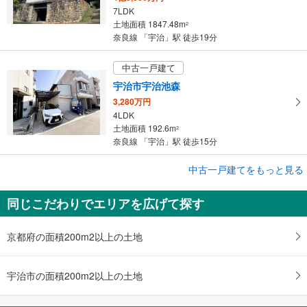
7LDK
土地面積 1847.48m
2
奈良線 「宇治」駅 徒歩19分
中古一戸建て
宇治市宇治池森
3,280万円
4LDK
土地面積 192.6m
2
奈良線 「宇治」駅 徒歩15分
成約でもらえる
中古一戸建てをもっと見る
中古一戸建て
同じこだわりでエリアを広げて探す
宇治市琵琶台1丁目
4,280万円
5LDK
京都府の面積200m2以上の土地
土地面積 196.13m
2
奈良線 「宇治」駅 徒歩17分
宇治市の面積200m2以上の土地