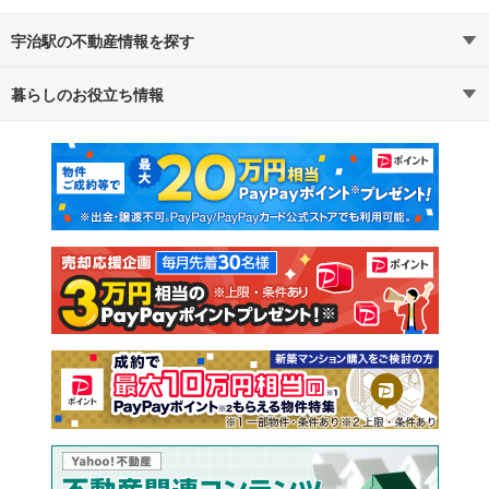
宇治駅の不動産情報を探す
暮らしのお役立ち情報
不動産・住宅
賃貸住宅
マンションカタログ
教えて！住まいの先生
新築マンション
中古マンション
新築一戸建て
中古一戸建て
注文住宅
土地
売却査定