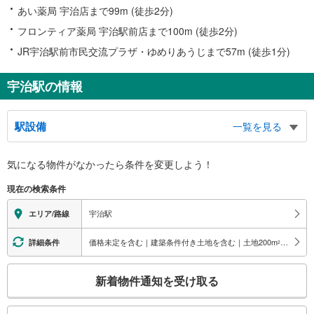
あい薬局 宇治店まで99m (徒歩2分)
フロンティア薬局 宇治駅前店まで100m (徒歩2分)
JR宇治駅前市民交流プラザ・ゆめりあうじまで57m (徒歩1分)
宇治駅の情報
駅設備
一覧を見る
バリアフリー状況
気になる物件がなかったら
条件を変更しよう！
※段差なしでの移動経路
（○：有り △：要駅員設備 ×：無し）
現在の検索条件
地上⇔改札⇔ホーム：○
エレベータ
宇治駅
エリア/路線
・各ホーム⇔改札
・改札⇔北口
価格未定を含む｜建築条件付き土地を含む｜土地200
m
以上
詳細条件
2
・改札⇔南口
エスカレータ
こ
新着物件通知を受け取る
・各ホーム⇔改札
の
・改札⇔北口
検
・改札⇔南口