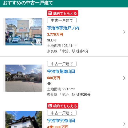
おすすめの中古一戸建て
宇治市宇治大谷
4,199万円
成約でもらえる
4LDK
中古一戸建て
土地面積 132.15m
2
奈良線 「宇治」駅 徒歩22分
宇治市宇治戸ノ内
3,770万円
3LDK
土地面積 103.41m
2
奈良線 「宇治」駅 徒歩5分
中古一戸建て
宇治市莵道山田
680万円
4K
土地面積 66.16m
2
奈良線 「宇治」駅 徒歩26分
成約でもらえる
中古一戸建て
宇治市宇治山田
4億5,600万円