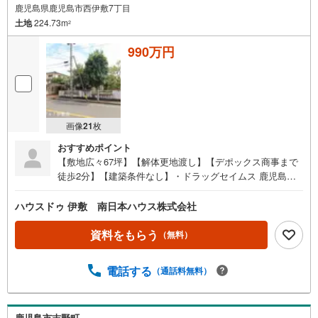
鹿児島県鹿児島市西伊敷7丁目
土地
224.73m
2
990万円
画像
21
枚
おすすめポイント
【敷地広々67坪】【解体更地渡し】【デポックス商事まで
徒歩2分】【建築条件なし】・ドラッグセイムス 鹿児島西
伊敷店まで徒歩6分（約410m）・解体更地渡し（現況渡し
の場合は690万）●イチ押しポイント●・既存建物は解体更
ハウスドゥ 伊敷 南日本ハウス株式会社
地渡し（現況渡しの場合は690万）・大通り（伊敷団地中央
線沿い）で自宅兼事業としてもいかがでしょうか？●周辺環
資料をもらう
（無料）
境●・西伊敷小学校まで徒歩15分（約1200m）・緑丘中学
校まで徒歩18分（約1400m）・（株）デポックス商事まで
電話する
（通話料無料）
徒歩2分（約160m）・ドラッグセイムス 鹿児島西伊敷店ま
で徒歩6分（約410m）・ローソン鹿児島西伊敷七丁目店ま
で徒歩6分（約460m）・いぶすき歯科まで徒歩6分（約460
m） 買替の方、自己資金の少ない方、勤続年数短い方、自
鹿児島市吉野町