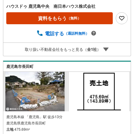
に ■周辺環境■・セブンイレブン吉野柿之迫店まで徒歩2分
ハウスドゥ 鹿児島中央 南日本ハウス株式会社
（約90m）・整形外科吉野台クリニックまで徒歩4分（約30
0m）・マクドナルド吉野店まで徒歩5分（約400m）・南日
資料をもらう
（無料）
本銀行吉野支店まで徒歩7分（約550m）・タイヨー吉野店
まで徒歩8分（約570m）・ファミリーマート 大明ヶ丘店ま
電話する
（通話料無料）
で徒歩9分（約660m）・大明丘郵便局まで徒歩10分（約78
0m）・大明丘小学校まで徒歩10分（約800m）・吉野中学
校まで徒歩30分（約2340m）ご希望があれば近隣の資料を
取り扱い不動産会社をもっと見る（
全
1
社
）
お持ちいたします 他にもご覧になりたい物件があれば、遠
慮なくお申し付けください 店頭で住宅ローンのご相談、資
金計画、お申込みが可能です 売却のご相談・査定も無料で
鹿児島市長田町
受付中 お家のことならハウスドゥ鹿児島中央の南日本ハウ
スにお任せ下さい！
鹿児島本線 「鹿児島」駅 徒歩13分
鹿児島県鹿児島市長田町
土地
475.69m
2