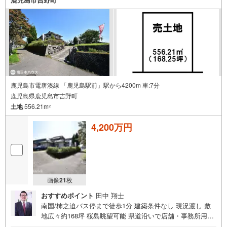
営業の方住宅ローンにご不安のある方、他社で住宅ローン
に落ちてしまった方など、お気軽にご相談ください
鹿児島市電唐湊線 「鹿児島駅前」駅から4200m 車:7分
鹿児島県鹿児島市吉野町
土地
556.21m
2
4,200万円
画像
21
枚
おすすめポイント
田中 翔士
南国/柿之迫バス停まで徒歩1分 建築条件なし 現況渡し 敷
地広々約168坪 桜島眺望可能 県道沿いで店舗・事務所用地
にもおすすめ 解体やリフォームのご相談も弊社までお気軽