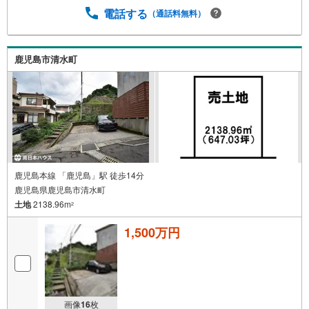
西伊敷支店まで徒歩6分（約460m）・マツモトキヨシ 伊敷
電話する
（通話料無料）
団地店まで徒歩6分（約470m）・伊敷団地中央公園まで徒
歩10分（約780m） 買替の方、自己資金の少ない方、勤続
年数短い方、自営業の方住宅ローンにご不安のある方、他
社で住宅ローンに落ちてしまった方など、お気軽にご相談
鹿児島市清水町
ください
鹿児島本線 「鹿児島」駅 徒歩14分
鹿児島県鹿児島市清水町
土地
2138.96m
2
1,500万円
画像
16
枚