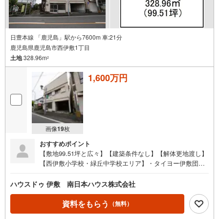
日豊本線 「鹿児島」駅から7600m 車:21分
鹿児島県鹿児島市西伊敷1丁目
土地
328.96m
2
1,600万円
画像
19
枚
おすすめポイント
【敷地99.51坪と広々】【建築条件なし】【解体更地渡し】
【西伊敷小学校・緑丘中学校エリア】・タイヨー伊敷団地
店まで約400m・看板効果あり●周辺環境●・西伊敷小学校
まで徒歩17分（約1300m）・緑丘中学校まで徒歩38分（約
ハウスドゥ 伊敷 南日本ハウス株式会社
3000m）・タイヨー 伊敷団地店まで徒歩6分（約480m）・
こまどり保育園まで徒歩2分（約160m）・セブンイレブン
資料をもらう
（無料）
鹿児島西伊敷3丁目店まで徒歩6分（約450m）・鹿児島銀行