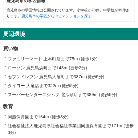
鹿児島市の学区情報
児
鹿児島市の学区情報は公開されています。小学校が78件、中学校が39件あ
島
ります。
鹿児島市の学区から中古マンションを探す
市
に
関
周辺環境
す
る
買い物
情
報
ファミリーマート 上本町店まで75m (徒歩1分)
ローソン 鹿児島浜町まで148m (徒歩2分)
セブンイレブン 鹿児島大竜町まで387m (徒歩5分)
タイヨー 大竜店まで322m (徒歩5分)
スーパーセンターニシムタ 北ふ頭店まで389m (徒歩5分)
教育
同胞保育園まで164m (徒歩3分)
社会福祉法人鹿児島県社会福祉事業団同胞保育園まで171m (徒歩
3分)