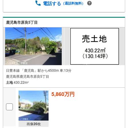
電話する
（通話料無料）
0m）・玉里第四公園まで徒歩15分（約1140m）・タイヨー
玉里団地店まで徒歩16分（約1260m）・うちの幼稚園まで
徒歩17分（約1320m）・鹿児島女子高等学校まで徒歩20分
（約1580m） 住宅ローンのご相談も承ります！お気軽にご
鹿児島市原良5丁目
相談ください
日豊本線 「鹿児島」駅から4500m 車:13分
鹿児島県鹿児島市原良5丁目
土地
430.22m
2
5,860万円
画像
20
枚