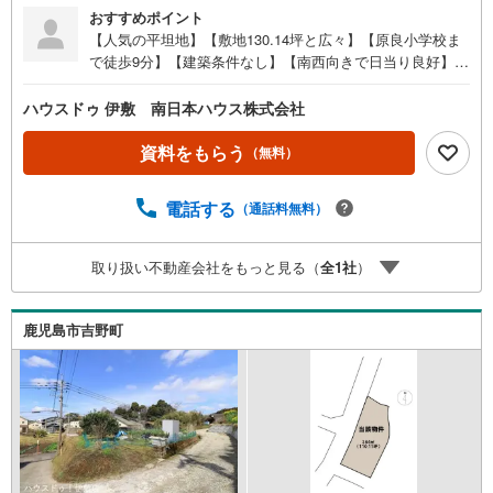
おすすめポイント
【人気の平坦地】【敷地130.14坪と広々】【原良小学校ま
で徒歩9分】【建築条件なし】【南西向きで日当り良好】・
道路間口が広い（約34.4m）平坦地の土地です●周辺環境
●・原良小学校まで徒歩9分（約650m）・城西中学校まで徒
ハウスドゥ 伊敷 南日本ハウス株式会社
歩13分（約1000m）・鹿児島原良郵便局まで徒歩3分（約2
10m）・セブンイレブン鹿児島原良店まで徒歩7分（約530
資料をもらう
（無料）
m）・鹿児島相互信用金庫原良支店まで徒歩7分（約540
m）・昭和幼稚園まで徒歩9分（約670m）・山形屋ストア
電話する
（通話料無料）
城西店まで徒歩9分（約690m）・鹿児島銀行城西支店まで
徒歩9分（約700m）・花岡公園まで徒歩10分（約730m）・
タイヨー原良店まで徒歩11分（約820m） 住宅ローンのご
取り扱い不動産会社をもっと見る（
全
1
社
）
相談も承ります！お気軽にご相談ください
鹿児島市吉野町