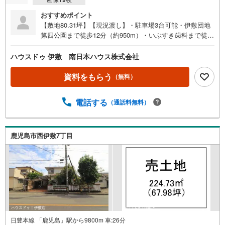
おすすめポイント
【敷地80.31坪】【現況渡し】・駐車場3台可能・伊敷団地
第四公園まで徒歩12分（約950m）・いぶすき歯科まで徒歩
14分（約1100m）●周辺環境●・伊敷小学校まで徒歩27分
（約2100m）・伊敷台中学校まで徒歩39分（約3100m）・
ハウスドゥ 伊敷 南日本ハウス株式会社
伊敷団地第四公園まで徒歩12分（約950m）・いぶすき歯科
まで徒歩14分（約1100m）・（株）デポックス商事まで徒
資料をもらう
（無料）
歩15分（約1150m）・ドラッグセイムス 鹿児島西伊敷店ま
で徒歩18分（約1400m）・ローソン鹿児島西伊敷七丁目店
電話する
（通話料無料）
まで徒歩18分（約1430m）・鹿児島西伊敷三郵便局 まで徒
歩19分（約1500m）・マツモトキヨシ 伊敷団地店まで徒歩
20分（約1590m）・鹿児島銀行 西伊敷支店まで徒歩21分
（約1660m） 買替の方、自己資金の少ない方、勤続年数短
鹿児島市西伊敷7丁目
い方、自営業の方住宅ローンにご不安のある方、他社で住
宅ローンに落ちてしまった方など、お気軽にご相談くださ
い
日豊本線 「鹿児島」駅から9800m 車:26分