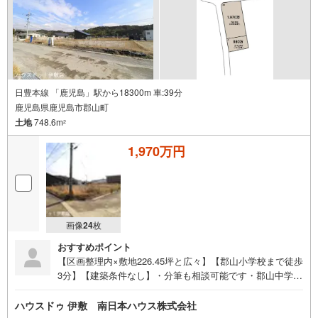
日豊本線 「鹿児島」駅から18300m 車:39分
鹿児島県鹿児島市郡山町
土地
748.6m
2
1,970万円
画像
24
枚
おすすめポイント
【区画整理内×敷地226.45坪と広々】【郡山小学校まで徒歩
3分】【建築条件なし】・分筆も相談可能です・郡山中学校
まで徒歩6分（約470m）・郡山ショップまで徒歩11分（約8
40m）●周辺環境●・郡山小学校まで徒歩3分（約200m）・
ハウスドゥ 伊敷 南日本ハウス株式会社
郡山中学校まで徒歩6分（約470m）・郡山ショップまで徒