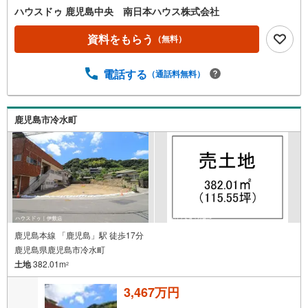
育園まで徒歩1分（約40m）・ファミリーマート長田町店ま
ハウスドゥ 鹿児島中央 南日本ハウス株式会社
で徒歩4分（約280m）・公益社団法人鹿児島共済会 南風病
院まで徒歩5分（約340m）・南洲公園まで徒歩8分（約570
資料をもらう
（無料）
m）・ドラッグストアコスモス下竜尾町店まで徒歩8分（約
590m）・鹿児島銀行たてばば支店まで徒歩9分（約720
電話する
（通話料無料）
m）・タイヨー 大竜店まで徒歩10分（約750m）・長田中
学校まで徒歩10分（約760m）・大龍小学校まで徒歩14分
（約1060m）ご希望がございましたら近隣の資料をお持ち
いたします 他にもご覧になりたい物件がございましたら、
鹿児島市冷水町
遠慮なくお申し付けください 店頭で住宅ローンのご相談、
資金計画、お申込みが可能です 売却のご相談・査定も無料
で受付中 お家のことならハウスドゥ鹿児島中央の南日本ハ
ウスにお任せ下さい！
鹿児島本線 「鹿児島」駅 徒歩17分
鹿児島県鹿児島市冷水町
土地
382.01m
2
3,467万円