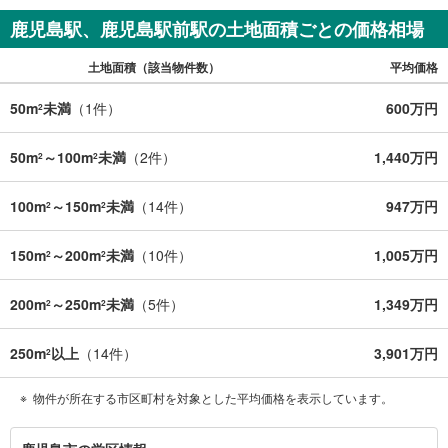
鹿児島駅、鹿児島駅前駅の土地面積ごとの価格相場
土地面積（該当物件数）
平均価格
50m
未満
（
1
件）
600万円
2
50m
～100m
未満
（
2
件）
1,440万円
2
2
100m
～150m
未満
（
14
件）
947万円
2
2
150m
～200m
未満
（
10
件）
1,005万円
2
2
200m
～250m
未満
（
5
件）
1,349万円
2
2
250m
以上
（
14
件）
3,901万円
2
物件が所在する市区町村を対象とした平均価格を表示しています。
鹿