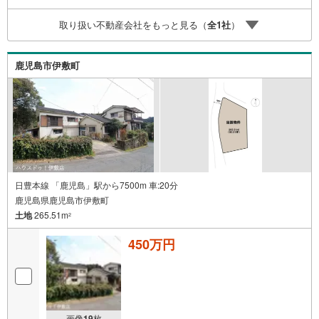
0m）・若宮公園まで徒歩12分（約950m）・共立幼稚園ま
で徒歩13分（約990m）・春日交番まで徒歩13分（約1030
取り扱い不動産会社をもっと見る（
全
1
社
）
m） 買替の方、自己資金の少ない方、勤続年数短い方、自
営業の方住宅ローンにご不安のある方、他社で住宅ローン
に落ちてしまった方など、お気軽にご相談ください
鹿児島市伊敷町
日豊本線 「鹿児島」駅から7500m 車:20分
鹿児島県鹿児島市伊敷町
土地
265.51m
2
450万円
画像
19
枚