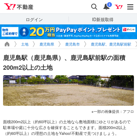
Yahoo!不動産
検索
通知
i
ログイン
ID新規取得
土地
鹿児島県
鹿児島市
鹿児島駅、鹿児島駅前駅
鹿児島駅（鹿児島県）、鹿児島駅前駅の面積
200m2以上の土地
一部の画像提供：アフロ
面積200m2以上（約60坪以上）の土地なら敷地面積にゆとりがあるので
駐車場や庭に十分な広さを確保することもできます。面積200m2以上
（約60坪以上）の理想の土地をYahoo!不動産で見つけましょう。