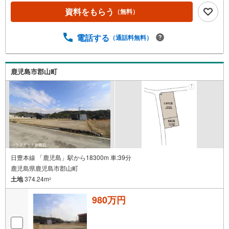
歩11分（約840m）・ドラッグセイムス鹿児島郡山店まで徒
資料をもらう
（無料）
歩14分（約1120m）・鹿児島銀行 郡山支店まで徒歩15分
（約1170m）・ファミリーマート郡山店まで徒歩15分（約1
電話する
（通話料無料）
170m）・郡山郵便局まで徒歩16分（約1270m）・郡山支所
まで徒歩19分（約1510m）・Aコープ郡山店まで徒歩23分
（約1810m）・明桜館高等学校まで徒歩25分（約1950m）
住宅ローンのご相談も承ります！お気軽にご相談ください
鹿児島市郡山町
日豊本線 「鹿児島」駅から18300m 車:39分
鹿児島県鹿児島市郡山町
土地
374.24m
2
980万円