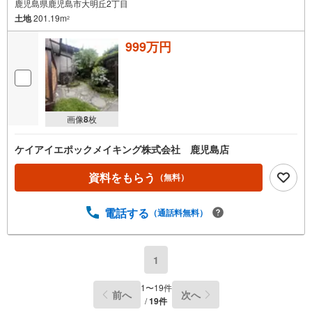
鹿児島県鹿児島市大明丘2丁目
土地
201.19m
2
999万円
画像
8
枚
ケイアイエポックメイキング株式会社 鹿児島店
資料をもらう
（無料）
電話する
（通話料無料）
1
1
〜
19
件
前へ
次へ
/
19
件