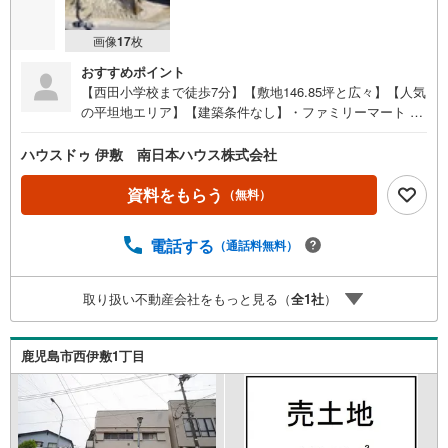
マ
イ
画像
17
枚
ペ
おすすめポイント
ー
【西田小学校まで徒歩7分】【敷地146.85坪と広々】【人気
ジ
の平坦地エリア】【建築条件なし】・ファミリーマート に
に
しだ三丁目店まで徒歩7分（約500m）●周辺環境●・西田小
保
学校まで徒歩7分（約540m）・城西中学校まで徒歩18分
ハウスドゥ 伊敷 南日本ハウス株式会社
存
（約1400m）・常盤公園まで徒歩4分（約260m）・ファミ
す
リーマート にしだ三丁目店まで徒歩7分（約500m）・鹿児
資料をもらう
（無料）
る
島銀行西田支店まで徒歩7分（約540m）・ローソン鹿児島
西田三丁目店まで徒歩8分（約600m）・南日本銀行西田支
電話する
（通話料無料）
店まで徒歩9分（約650m）・山形屋ストア 西田店まで徒歩
9分（約680m）・鶴丸高校まで徒歩10分（約750m） 住宅
ローンのご相談も承ります！お気軽にご相談ください
取り扱い不動産会社をもっと見る（
全
1
社
）
鹿児島市西伊敷1丁目