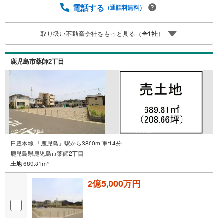
ブン鹿児島吉野柿之迫店まで徒歩8分（約580m）・山形屋
電話する
（通話料無料）
ストア大明ヶ丘店まで徒歩8分（約580m）・タイヨー吉野
店まで徒歩9分（約660m）・マクドナルド吉野店まで徒歩1
1分（約830m）・鹿児島県立東高等学校まで徒歩12分（約9
取り扱い不動産会社をもっと見る（
全
1
社
）
10m） 買替の方、自己資金の少ない方、勤続年数短い方、
自営業の方住宅ローンにご不安のある方、他社で住宅ロー
ンに落ちてしまった方など、お気軽にご相談ください 「お
鹿児島市薬師2丁目
家探し」「ご売却」は 地域密着型不動産 南日本ハウス伊
敷店におまかせ下さい！
日豊本線 「鹿児島」駅から3800m 車:14分
鹿児島県鹿児島市薬師2丁目
土地
689.81m
2
2億5,000万円