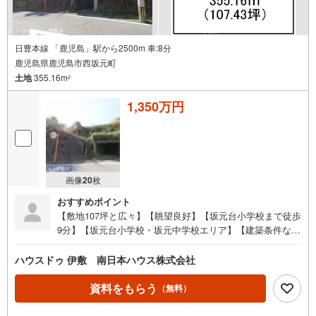
日豊本線 「鹿児島」駅から2500m 車:8分
鹿児島県鹿児島市西坂元町
土地
355.16m
2
1,350万円
画像
20
枚
おすすめポイント
【敷地107坪と広々】【眺望良好】【坂元台小学校まで徒歩
9分】【坂元台小学校・坂元中学校エリア】【建築条件な
し】・マジオドライバーズスクールまで徒歩5分（約400
m）●周辺環境●・坂元台小学校まで徒歩9分（約650m）・
ハウスドゥ 伊敷 南日本ハウス株式会社
坂元中学校まで徒歩19分（約1500m）・マジオドライバー
ズスクールまで徒歩5分（約400m）・坂元幼稚園まで徒歩6
資料をもらう
（無料）
分（約470m）・鹿児島商業高校まで徒歩8分（約610m）・
YショップSUNSUN城山店 米元酒店まで徒歩14分（約107