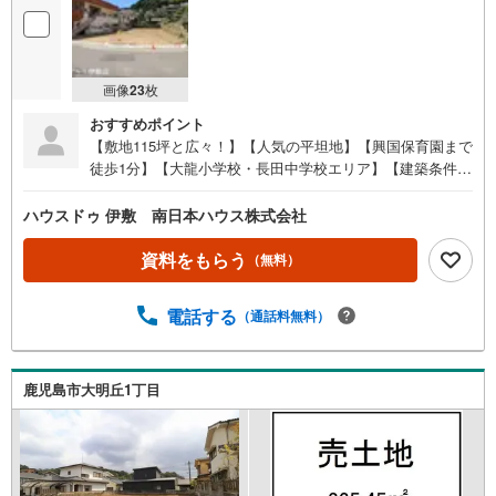
画像
23
枚
おすすめポイント
【敷地115坪と広々！】【人気の平坦地】【興国保育園まで
徒歩1分】【大龍小学校・長田中学校エリア】【建築条件な
し】・ファミリーマート長田町店まで徒歩4分（約290m）●
イチ押しポイント●・敷地115坪と広々！住宅用や事業用な
ハウスドゥ 伊敷 南日本ハウス株式会社
ど多様な使い方のできる土地・人気の平坦地で、周辺に病
院、スーパー、保育園等あり●周辺環境●・大龍小学校まで
資料をもらう
（無料）
徒歩13分（約1000m）・長田中学校まで徒歩13分（約1000
m）・興国保育園まで徒歩1分（約50m）・ファミリーマー
電話する
（通話料無料）
ト長田町店まで徒歩4分（約290m）・公益社団法人鹿児島
共済会 南風病院まで徒歩7分（約490m）・南洲公園まで徒
歩7分（約540m）・ドラッグストアコスモス下竜尾町店ま
で徒歩8分（約590m）・鹿児島銀行たてばば支店まで徒歩1
鹿児島市大明丘1丁目
0分（約760m）・鹿児島医療センターまで徒歩12分（約90
0m）・城山ストアー城山店まで徒歩14分（約1110m） 住
宅ローンのご相談も承ります！お気軽にご相談ください