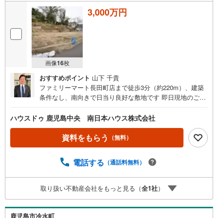
3,000万円
画像
16
枚
おすすめポイント
山下 千貴
ファミリーマート長田町店まで徒歩3分（約220m）、建築
条件なし、南向きで日当り良好な敷地です 即日現地のご案
内可能です！お気軽にお問い合わせください ≪南日本ハウ
スの建築のご紹介≫建築プランはお客様のご要望やご予算
ハウスドゥ 鹿児島中央 南日本ハウス株式会社
に合わせて数種類ございます！【住家～すみか～】【みな
みの家】【よかいえ】【CUBEY】などそれぞれの建築プラ
資料をもらう
（無料）
ンの資料送付も無料で行っております！まずはお気軽にお
問い合わせください 土地探し、お家探し、注文住宅、リフ
電話する
（通話料無料）
ォーム、太陽光発電など住宅のことなら南日本ハウスにお
任せください！■周辺環境■・ファミリーマート長田町店ま
で徒歩3分（約220m）・南風病院まで徒歩6分（約450
取り扱い不動産会社をもっと見る（
全
1
社
）
m）・南洲公園まで徒歩7分（約510m）・コスモス下竜尾
町店まで徒歩7分（約550m）・鹿児島銀行たてばば支店ま
で徒歩9分（約680m）・タイヨー 大竜店まで徒歩9分（約7
鹿児島市冷水町