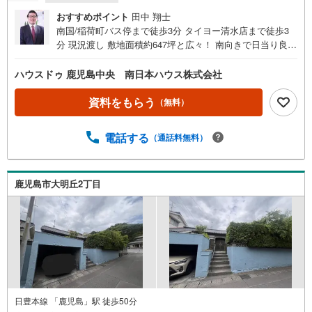
おすすめポイント
田中 翔士
南国/稲荷町バス停まで徒歩3分 タイヨー清水店まで徒歩3
分 現況渡し 敷地面積約647坪と広々！ 南向きで日当り良好
な敷地■周辺環境■・医療法人健生会 あんびる病院まで徒
歩5分（約390m）・清水小学校まで徒歩5分（約400m）・
ハウスドゥ 鹿児島中央 南日本ハウス株式会社
春日交番まで徒歩8分（約600m）・清水中学校まで徒歩8分
（約630m）・共立幼稚園まで徒歩9分（約710m）・若宮公
資料をもらう
（無料）
園まで徒歩10分（約730m）・セブンイレブン 鹿児島池之
上町店まで徒歩11分（約850m）
電話する
（通話料無料）
鹿児島市大明丘2丁目
日豊本線 「鹿児島」駅 徒歩50分