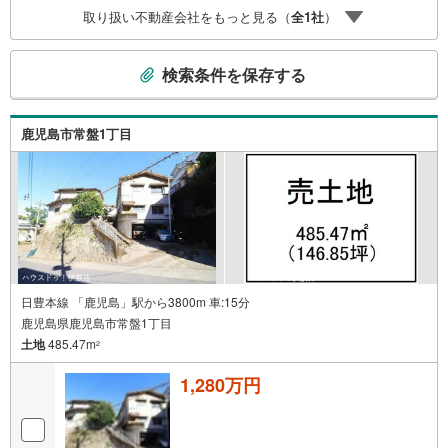
ひらやままで徒歩20分（約1560m） 買替の方、自己資金の
取り扱い不動産会社をもっと見る（
全
1
社
）
少ない方、勤続年数短い方、自営業の方住宅ローンにご不
安のある方、他社で住宅ローンに落ちてしまった方など、
こ
お気軽にご相談ください
検索条件を保存する
の
検
索
鹿児島市常盤1丁目
条
件
で
通
知
を
受
け
日豊本線 「鹿児島」駅から3800m 車:15分
鹿児島県鹿児島市常盤1丁目
取
土地
485.47m
る
2
・
1,280万円
条
件
を