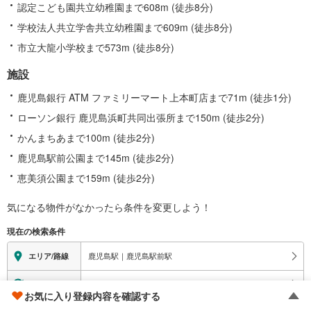
認定こども園共立幼稚園まで608m (徒歩8分)
学校法人共立学舎共立幼稚園まで609m (徒歩8分)
市立大龍小学校まで573m (徒歩8分)
施設
鹿児島銀行 ATM ファミリーマート上本町店まで71m (徒歩1分)
ローソン銀行 鹿児島浜町共同出張所まで150m (徒歩2分)
かんまちあまで100m (徒歩2分)
鹿児島駅前公園まで145m (徒歩2分)
恵美須公園まで159m (徒歩2分)
気になる物件がなかったら
条件を変更しよう！
現在の検索条件
鹿児島駅｜鹿児島駅前駅
エリア/路線
価格未定を含む｜建築条件付き土地を含む｜土地200
m
以上
詳細条件
2
お気に入り登録内容を確認する