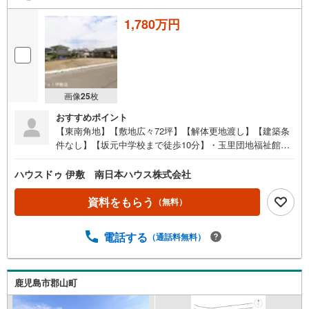
1,780万円
画像
25
枚
おすすめポイント
【東南角地】【敷地広々72坪】【解体更地渡し】【建築条
件なし】【坂元中学校まで徒歩10分】・玉里団地福祉館ま
で徒歩5分（約360m）・ファミリーマート下伊敷店まで徒
歩8分（約620m）●周辺環境●・坂元小学校まで徒歩13分
ハウスドゥ 伊敷 南日本ハウス株式会社
（約1000m）・坂元中学校まで徒歩10分（約800m）・玉里
団地福祉館まで徒歩5分（約360m）・日当平郵便局まで徒
資料をもらう
（無料）
歩5分（約390m）・日当平公園まで徒歩6分（約440m）・
ファミリーマート 下伊敷店まで徒歩8分（約620m）・うち
電話する
（通話料無料）
の幼稚園まで徒歩9分（約710m）・モンキープラザまで徒
歩10分（約730m）・タイヨー玉里団地店まで徒歩10分（約
750m）・南日本銀行玉里支店まで徒歩10分（約760m） 住
宅ローンのご相談も承ります！お気軽にご相談ください
鹿児島市郡山町