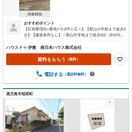
画像
22
枚
おすすめポイント
【区画整理内×敷地113.2坪と広々】【郡山小学校まで徒歩3
分】【建築条件なし】・郡山中学校まで徒歩6分（約470
m）・郡山ショップまで徒歩11分（約840m）●周辺環境●・
郡山小学校まで徒歩3分（約200m）・郡山中学校まで徒歩6
ハウスドゥ 伊敷 南日本ハウス株式会社
分（約470m）・郡山ショップまで徒歩11分（約840m）・
ドラッグセイムス鹿児島郡山店まで徒歩14分（約1120
資料をもらう
（無料）
m）・鹿児島銀行 郡山支店まで徒歩15分（約1170m）・
ファミリーマート郡山店まで徒歩15分（約1170m）・郡山
電話する
（通話料無料）
郵便局まで徒歩16分（約1270m）・郡山支所まで徒歩19分
（約1510m）・Aコープ郡山店まで徒歩23分（約1810
m）・明桜館高等学校まで徒歩25分（約1950m） 住宅ロー
ンのご相談も承ります！お気軽にご相談ください
鹿児島市稲荷町