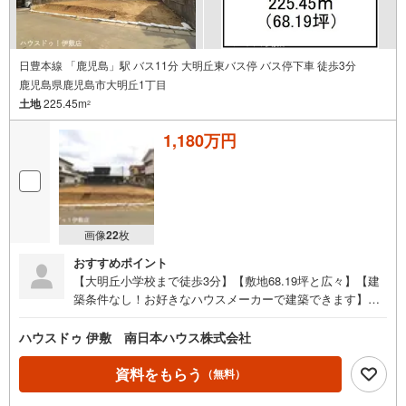
日豊本線 「鹿児島」駅 バス11分 大明丘東バス停 バス停下車 徒歩3分
鹿児島県鹿児島市大明丘1丁目
土地
225.45m
2
1,180万円
画像
22
枚
おすすめポイント
【大明丘小学校まで徒歩3分】【敷地68.19坪と広々】【建
築条件なし！お好きなハウスメーカーで建築できます】・
鹿児島大明丘郵便局まで徒歩6分●周辺環境●・大明丘小学
校まで徒歩3分（約220m）・吉野中学校まで徒歩32分（約2
ハウスドゥ 伊敷 南日本ハウス株式会社
500m）・鹿児島大明丘郵便局まで徒歩6分（約460m）・よ
しどめ歯科 大明丘本院まで徒歩6分（約460m）・ファミリ
資料をもらう
（無料）
ーマート 大明ヶ丘店まで徒歩8分（約570m）・セブンイレ