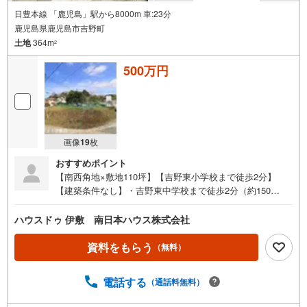
日豊本線 「鹿児島」駅から8000m 車:23分
鹿児島県鹿児島市吉野町
土地
364m
2
500万円
画像
19
枚
おすすめポイント
【南西角地×敷地110坪】【吉野東小学校まで徒歩2分】
【建築条件なし】・吉野東中学校まで徒歩2分（約150
m）・吉野東公園まで徒歩4分（約280m）●周辺環境●・吉
野東小学校まで徒歩2分（約100m）・吉野東中学校まで徒
ハウスドゥ 伊敷 南日本ハウス株式会社
歩2分（約150m）・吉野東公園まで徒歩4分（約280m）・
ありきストアーまで徒歩12分（約900m）・菖蒲谷郵便局ま
資料をもらう
（無料）
で徒歩12分（約920m）・ローソン吉野菖蒲谷店まで徒歩16
分（約1230m）・ちはなこども園まで徒歩18分（約1370
電話する
（通話料無料）
m）・よしや交通まで徒歩19分（約1470m）・ファミリー
マート吉野菖蒲谷店まで徒歩19分（約1510m）・食料品店