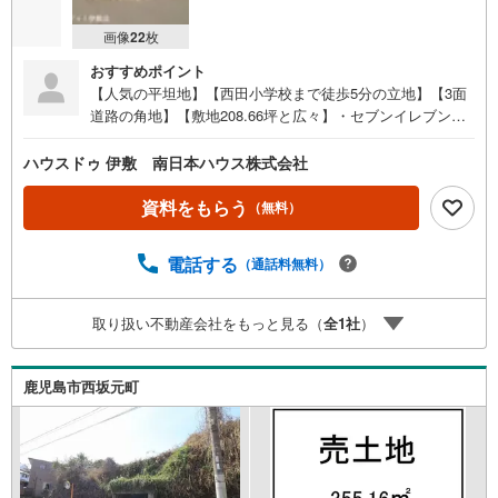
画像
22
枚
おすすめポイント
【人気の平坦地】【西田小学校まで徒歩5分の立地】【3面
道路の角地】【敷地208.66坪と広々】・セブンイレブン鹿
児島原良店まで徒歩3分（約220m）●周辺環境●・西田小学
校まで徒歩5分（約330m）・城西中学校まで徒歩10分（約7
ハウスドゥ 伊敷 南日本ハウス株式会社
50m）・セブンイレブン鹿児島原良店まで徒歩3分（約220
m）・鹿児島相互信用金庫原良支店まで徒歩4分（約250
資料をもらう
（無料）
m）・薬師公園まで徒歩4分（約310m）・山形屋ストア城
西店まで徒歩5分（約330m）・TUTAYA城西店まで徒歩5分
電話する
（通話料無料）
（約330m）・城西公園まで徒歩6分（約450m）・鶴丸高校
まで徒歩7分（約510m）・薬師温泉まで徒歩7分（約560
m） 住宅ローンのご相談も承ります！お気軽にご相談くだ
取り扱い不動産会社をもっと見る（
全
1
社
）
さい
鹿児島市西坂元町