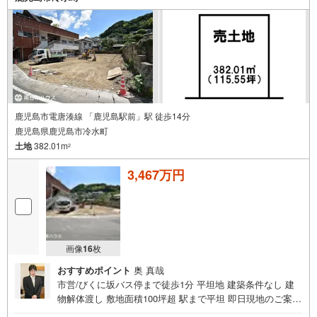
00m）・長田中学校まで徒歩10分（約750m）・大龍小学校
まで徒歩13分（約1000m）・鹿児島駅まで徒歩13分（約10
30m）
鹿児島市電唐湊線 「鹿児島駅前」駅 徒歩14分
鹿児島県鹿児島市冷水町
土地
382.01m
2
3,467万円
画像
16
枚
おすすめポイント
奥 真哉
市営/びくに坂バス停まで徒歩1分 平坦地 建築条件なし 建
物解体渡し 敷地面積100坪超 駅まで平坦 即日現地のご案内
致します！お気軽にお問合せください ■周辺環境■・興国保