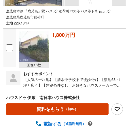
鹿児島本線 「鹿児島」駅 バス6分 稲荷町バス停 バス停下車 徒歩3分
鹿児島県鹿児島市稲荷町
土地
226.18m
2
1,800万円
画像
18
枚
おすすめポイント
【人気の平坦地】【清水中学校まで徒歩4分】【敷地68.41
坪と広々】【建築条件なし！お好きなハウスメーカーで建
築できます】【清水小学校・中学校エリア】・ローソン皷
川町店まで徒歩9分●周辺環境●・清水小学校まで徒歩9分
ハウスドゥ 伊敷 南日本ハウス株式会社
（約650m）・清水中学校まで徒歩4分（約310m）・あんび
る病院まで徒歩4分（約320m）・ローソン皷川町店まで徒
資料をもらう
（無料）
歩9分（約670m）・タイヨー清水店まで徒歩9分（約690
m）・コープかごしま玉竜店まで徒歩10分（約760m）・鹿
電話する
（通話料無料）
児島玉龍中学校・鹿児島玉龍高等学校まで徒歩12分（約89