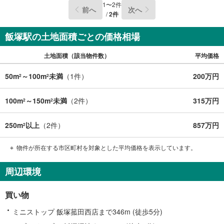
1
〜
2
件
前へ
次へ
/
2
件
飯塚駅の土地面積ごとの価格相場
土地面積（該当物件数）
平均価格
50m
～100m
未満
（
1
件）
200万円
2
2
100m
～150m
未満
（
2
件）
315万円
2
2
250m
以上
（
2
件）
857万円
2
物件が所在する市区町村を対象とした平均価格を表示しています。
周辺環境
買い物
ミニストップ 飯塚菰田西店まで346m (徒歩5分)