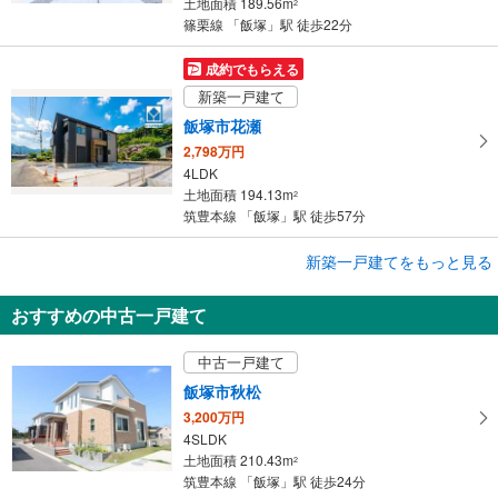
土地面積 189.56m
2
篠栗線 「飯塚」駅 徒歩22分
成約でもらえる
新築一戸建て
飯塚市花瀬
2,798万円
4LDK
土地面積 194.13m
2
筑豊本線 「飯塚」駅 徒歩57分
成約でもらえる
新築一戸建てをもっと見る
新築一戸建て
おすすめの中古一戸建て
飯塚市花瀬
2,698万円
中古一戸建て
4LDK
土地面積 211.93m
2
飯塚市秋松
筑豊本線 「飯塚」駅 徒歩57分
3,200万円
4SLDK
土地面積 210.43m
2
筑豊本線 「飯塚」駅 徒歩24分