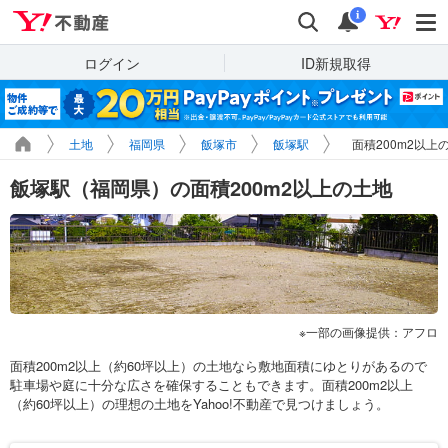
Yahoo!不動産
検索
通知
i
ログイン
ID新規取得
土地
福岡県
飯塚市
飯塚駅
面積200m2以上
飯塚駅（福岡県）の面積200m2以上の土地
一部の画像提供：アフロ
面積200m2以上（約60坪以上）の土地なら敷地面積にゆとりがあるので
駐車場や庭に十分な広さを確保することもできます。面積200m2以上
（約60坪以上）の理想の土地をYahoo!不動産で見つけましょう。