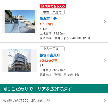
成約でもらえる
中古一戸建て
飯塚市弁分
1,799万円
4LDK
土地面積 179.95m
2
筑豊本線 「飯塚」駅から4000m 車:8分
中古一戸建て
飯塚市吉原町
1億5,500万円
1R
土地面積 718.21m
2
筑豊本線 「飯塚」駅 徒歩18分
同じこだわりでエリアを広げて探す
福岡県の面積200m2以上の土地