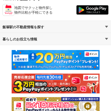
地図でサクッと物件探し
物件比較が手軽にできる
飯塚駅の不動産情報を探す
暮らしのお役立ち情報
不動産・住宅
賃貸住宅
マンションカタログ
教えて！住まいの先生
新築マンション
中古マンション
新築一戸建て
中古一戸建て
注文住宅
土地
売却査定