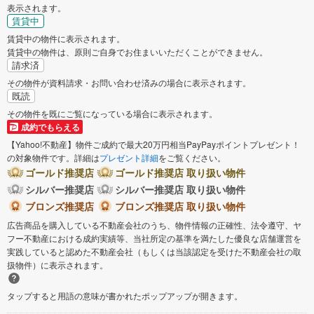
表示されます。
賃貸中
賃貸中の物件に表示されます。
賃貸中の物件は、原則ご自身でお住まいいただくことができません。
請求済
その物件が資料請求・お問い合わせ済みの場合に表示されます。
既読
その物件を既にご覧になっている場合に表示されます。
成約でもらえる
【Yahoo!不動産】物件ご成約で最大20万円相当PayPayポイントプレゼント！
の対象物件です。詳細は
プレゼント詳細
をご覧ください。
ゴールド推奨店
ゴールド推奨店 取り扱い物件
シルバー推奨店
シルバー推奨店 取り扱い物件
ブロンズ推奨店
ブロンズ推奨店 取り扱い物件
広告商品を購入している不動産会社のうち、物件情報の正確性、法令遵守、ヤ
フー不動産における成約実績等、当社所定の基準を満たした優良な店舗運営を
実践していると認めた不動産会社（もしくは当該認定を受けた不動産会社の取
扱物件）に表示されます。
タップすると用語の意味が書かれたポップアップが開きます。