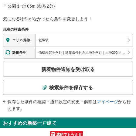
公園まで105m (徒歩2分)
気になる物件がなかったら
条件を変更しよう！
現在の検索条件
飯塚駅
エリア/路線
価格未定を含む｜建築条件付き土地を含む｜土地200
m
以上
詳細条件
2
こ
新着物件通知を受け取る
の
検
索
検索条件を保存する
条
件
保存した条件の確認・通知設定の変更・解除は
マイページ
から行
で
えます。
通
知
おすすめの新築一戸建て
を
受
成約でもらえる