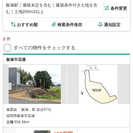
飯塚駅｜価格未定を含む｜建築条件付き土地を含
条件変更
む｜土地200m2以上
おすすめ順
検索条件保存
通知設定
2
件
すべての物件をチェックする
飯塚市花瀬
篠栗線 「飯塚」駅 徒歩57分
福岡県飯塚市花瀬
土地
556.39m
2