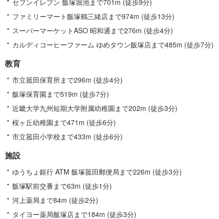
セブンイレブン 飯塚堀池まで701m (徒歩9分)
ファミリーマート飯塚鶴三緒店まで974m (徒歩13分)
スーパーマーケットASO 昭和通まで276m (徒歩4分)
カルディコーヒーファーム ゆめタウン飯塚店まで485m (徒歩7分)
教育
市立菰田保育所まで296m (徒歩4分)
飯塚保育園まで519m (徒歩7分)
近畿大学九州短期大学附属幼稚園まで202m (徒歩3分)
桜ヶ丘幼稚園まで471m (徒歩6分)
市立菰田小学校まで433m (徒歩6分)
施設
ゆうちょ銀行 ATM 飯塚菰田郵便局まで226m (徒歩3分)
飯塚駅前交番まで63m (徒歩1分)
河上薬局まで84m (徒歩2分)
タイヨー薬局飯塚店まで184m (徒歩3分)