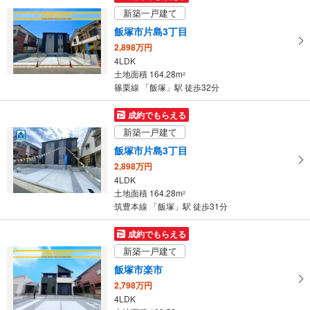
け
新築一戸建て
取
飯塚市片島3丁目
る
2,898万円
・
4LDK
条
土地面積 164.28m
2
件
篠栗線 「飯塚」駅 徒歩32分
を
マ
成約でもらえる
イ
新築一戸建て
ペ
飯塚市片島3丁目
ー
2,898万円
ジ
4LDK
に
土地面積 164.28m
2
保
筑豊本線 「飯塚」駅 徒歩31分
存
す
成約でもらえる
る
新築一戸建て
飯塚市楽市
2,798万円
4LDK