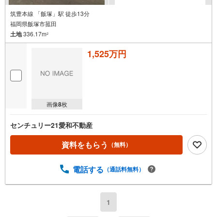
筑豊本線 「飯塚」駅 徒歩13分
福岡県飯塚市菰田
土地
336.17m
2
1,525万円
画像
8
枚
センチュリー21愛和不動産
資料をもらう
（無料）
電話する
（通話料無料）
1