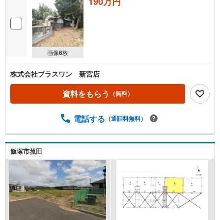
190万円
画像
6
枚
株式会社プラスワン 新宮店
資料をもらう
（無料）
電話する
（通話料無料）
飯塚市菰田