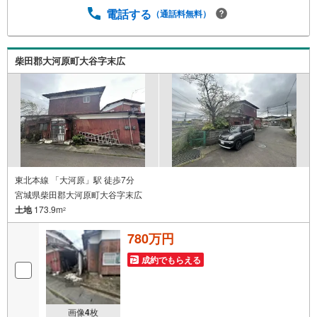
電話する
（通話料無料）
柴田郡大河原町大谷字末広
東北本線 「大河原」駅 徒歩7分
宮城県柴田郡大河原町大谷字末広
土地
173.9m
2
780万円
成約でもらえる
画像
4
枚