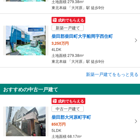
土地面積 279.38m
2
東北本線 「大河原」駅 徒歩9分
成約でもらえる
新築一戸建て
柴田郡柴田町大字船岡字西住町
3,250万円
4LDK
土地面積 279.38m
2
東北本線 「大河原」駅 徒歩9分
成約でもらえる
新築一戸建てをもっと見る
新築一戸建て
おすすめの中古一戸建て
柴田郡柴田町大字船岡字西住町
3,250万円
成約でもらえる
4LDK
中古一戸建て
土地面積 279.38m
2
東北本線 「大河原」駅 徒歩9分
柴田郡大河原町字町
850万円
5LDK
土地面積 68.17m
2