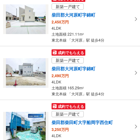
け
新築一戸建て
取
柴田郡大河原町字錦町
る
2,450万円
・
4LDK
条
土地面積 221.11m
2
件
東北本線 「大河原」駅 徒歩4分
を
マ
成約でもらえる
イ
新築一戸建て
ペ
柴田郡大河原町字錦町
ー
2,490万円
ジ
4LDK
に
土地面積 165.29m
2
保
東北本線 「大河原」駅 徒歩4分
存
す
成約でもらえる
る
新築一戸建て
柴田郡柴田町大字船岡字西住町
3,250万円
4LDK