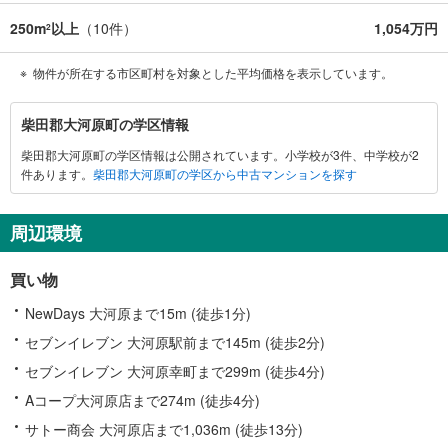
250m
以上
（
10
件）
1,054万円
2
物件が所在する市区町村を対象とした平均価格を表示しています。
柴
柴田郡大河原町の学区情報
田
柴田郡大河原町の学区情報は公開されています。小学校が3件、中学校が2
郡
件あります。
柴田郡大河原町の学区から中古マンションを探す
大
河
原
周辺環境
町
に
買い物
関
す
NewDays 大河原まで15m (徒歩1分)
る
セブンイレブン 大河原駅前まで145m (徒歩2分)
情
セブンイレブン 大河原幸町まで299m (徒歩4分)
報
Aコープ大河原店まで274m (徒歩4分)
サトー商会 大河原店まで1,036m (徒歩13分)