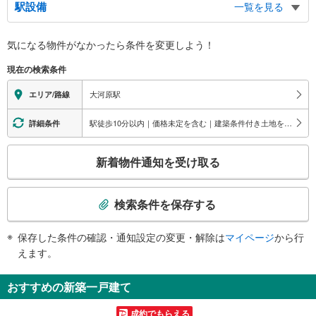
駅設備
一覧を見る
バリアフリー状況
気になる物件がなかったら
条件を変更しよう！
※段差なしでの移動経路
（○：有り △：要駅員設備 ×：無し）
現在の検索条件
地上⇔改札⇔ホーム：×
大河原駅
エリア/路線
駅徒歩10分以内｜価格未定を含む｜建築条件付き土地を含む
詳細条件
こ
新着物件通知を受け取る
の
検
索
検索条件を保存する
条
件
保存した条件の確認・通知設定の変更・解除は
マイページ
から行
で
えます。
通
知
おすすめの新築一戸建て
を
受
成約でもらえる