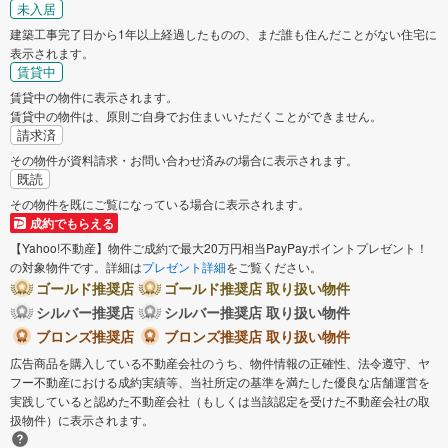
未入居
建築工事完了日から1年以上経過したものの、まだ誰も住んだことがない住宅に
表示されます。
賃貸中
賃貸中の物件に表示されます。
賃貸中の物件は、原則ご自身でお住まいいただくことができません。
請求済
その物件が資料請求・お問い合わせ済みの場合に表示されます。
既読
その物件を既にご覧になっている場合に表示されます。
成約でもらえる
【Yahoo!不動産】物件ご成約で最大20万円相当PayPayポイントプレゼント！
の対象物件です。詳細は
プレゼント詳細
をご覧ください。
ゴールド推奨店
ゴールド推奨店 取り扱い物件
シルバー推奨店
シルバー推奨店 取り扱い物件
ブロンズ推奨店
ブロンズ推奨店 取り扱い物件
広告商品を購入している不動産会社のうち、物件情報の正確性、法令遵守、ヤ
フー不動産における成約実績等、当社所定の基準を満たした優良な店舗運営を
実践していると認めた不動産会社（もしくは当該認定を受けた不動産会社の取
扱物件）に表示されます。