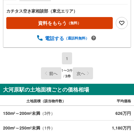
カチタス空き家相談部（東北エリア）
資料をもらう
（無料）
電話する
（通話料無料）
1
1
〜
3
件
前へ
次へ
/
3
件
大河原駅の土地面積ごとの価格相場
土地面積（該当物件数）
平均価格
150m
～200m
未満
（
3
件）
626万円
2
2
200m
～250m
未満
（
1
件）
1,180万円
2
2