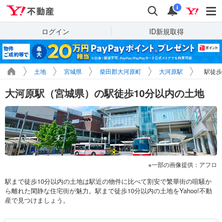
Yahoo!不動産
検索
通知
i
ログイン
ID新規取得
土地
宮城県
柴田郡大河原町
大河原駅
駅徒歩
大河原駅（宮城県）の駅徒歩10分以内の土地
一部の画像提供：アフロ
駅まで徒歩10分以内の土地は駅近の物件に比べて割安で繁華街の喧騒か
ら離れた閑静な住宅街が魅力。駅まで徒歩10分以内の土地をYahoo!不動
産で見つけましょう。