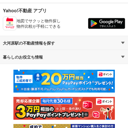
Yahoo!不動産 アプリ
地図でサクッと物件探し
物件比較が手軽にできる
大河原駅の不動産情報を探す
暮らしのお役立ち情報
不動産・住宅
賃貸住宅
マンションカタログ
教えて！住まいの先生
新築マンション
中古マンション
新築一戸建て
中古一戸建て
注文住宅
土地
売却査定