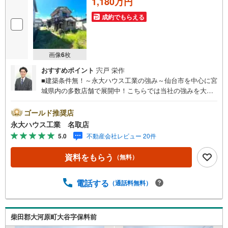
1,180万円
成約でもらえる
画像
6
枚
おすすめポイント
宍戸 栄作
■建築条件無！～永大ハウス工業の強み～仙台市を中心に宮
城県内の多数店舗で展開中！こちらでは当社の強みを大き
く2つに分けてご紹介！1.＜豊富な不動産知識＞戸建・マン
ション・土地…と種別を問わず不動産を取り扱っておりま
ゴールド推奨店
す。さらに教育施設や商業施設、子育て環境や行政などの
永大ハウス工業 名取店
地域情報を総合し、お客様により良い物件選びをしていた
5.0
不動産会社レビュー 20件
だけるよう、しっかりとサポートさせていただきます。2.
＜経験豊富なスタッフ＞当社では【購入】【売却】【引っ
資料をもらう
（無料）
越し】【リフォーム】など住宅に関する様々なご相談はも
ちろん、ご購入時に気になる住宅ローンや各種税金につい
ても、誠心誠意ご説明させていただきます。各店舗ではキ
電話する
（通話料無料）
ッズスペースも完備！お子様連れのご家族皆様で、ぜひお
越しください。営業時間:10:00～18:00（定休日:火・水曜
日 ※店舗により変動あり）現地のご案内も可能ですので、
柴田郡大河原町大谷字保料前
どうぞお気軽にお問い合わせください！