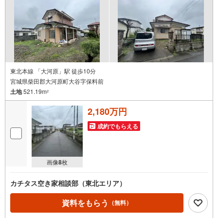
東北本線 「大河原」駅 徒歩10分
宮城県柴田郡大河原町大谷字保料前
土地
521.19m
2
2,180万円
成約でもらえる
画像
8
枚
カチタス空き家相談部（東北エリア）
資料をもらう
（無料）