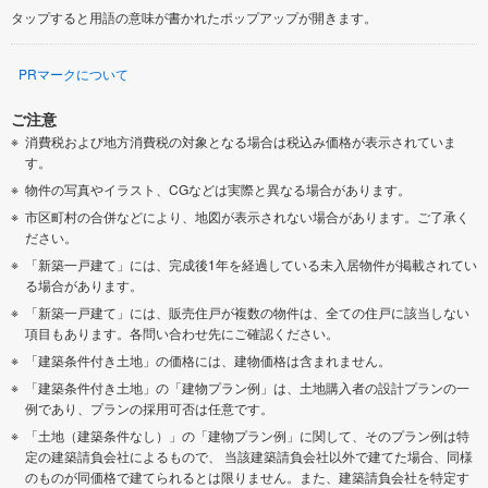
タップすると用語の意味が書かれたポップアップが開きます。
PRマークについて
ご注意
消費税および地方消費税の対象となる場合は税込み価格が表示されていま
す。
物件の写真やイラスト、CGなどは実際と異なる場合があります。
市区町村の合併などにより、地図が表示されない場合があります。ご了承く
ださい。
「新築一戸建て」には、完成後1年を経過している未入居物件が掲載されてい
る場合があります。
「新築一戸建て」には、販売住戸が複数の物件は、全ての住戸に該当しない
項目もあります。各問い合わせ先にご確認ください。
「建築条件付き土地」の価格には、建物価格は含まれません。
「建築条件付き土地」の「建物プラン例」は、土地購入者の設計プランの一
例であり、プランの採用可否は任意です。
「土地（建築条件なし）」の「建物プラン例」に関して、そのプラン例は特
定の建築請負会社によるもので、 当該建築請負会社以外で建てた場合、同様
のものが同価格で建てられるとは限りません。また、建築請負会社を特定す