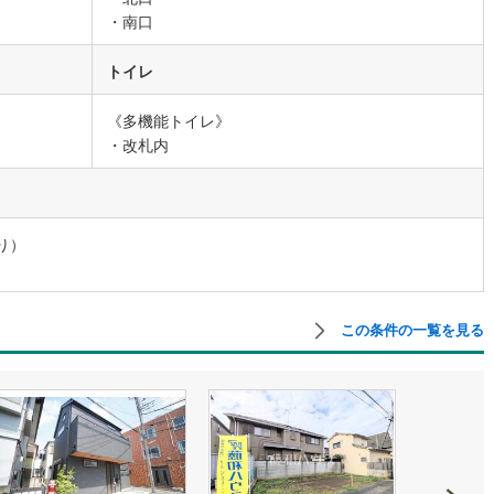
・南口
道
(
0
)
北越急行ほくほく線
(
0
)
トイレ
て銀河鉄道
(
1
)
青い森鉄道
(
1
)
《多機能トイレ》
弘南線
(
0
)
弘南鉄道大鰐線
(
0
)
・改札内
鉄道鳥海山ろく線
(
0
)
福島交通飯坂線
(
13
)
長野線
(
0
)
上田電鉄別所線
(
0
)
り）
イトレール
(
8
)
関東鉄道竜ケ崎線
(
2
)
鉄道大洗鹿島線
(
9
)
ひたちなか海浜鉄道湊線
(
5
)
この条件の一覧を見る
4
)
千葉都市モノレール
(
32
)
鉄道上毛線
(
20
)
秩父鉄道
(
15
)
線
(
23
)
つくばエクスプレス
(
65
)
147
)
京成押上線
(
29
)