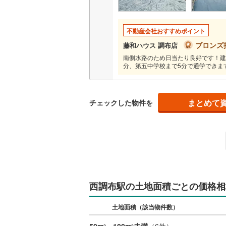
越美北線
(
不動産会社おすすめポイント
氷見線
(
2
)
ブロンズ
藤和ハウス 調布店
紀勢本線（
南側水路のため日当たり良好です！建
分、第五中学校まで5分で通学できま
桜島線
(
5
)
加古川線
(
まとめて
チェックした物件を
赤穂線
(
1
)
宇野線
(
5
)
福塩線
(
12
岩徳線
(
9
)
小野田線
(
西調布駅の土地面積ごとの価格相
舞鶴線
(
0
)
土地面積（該当物件数）
木次線
(
0
)
2
2