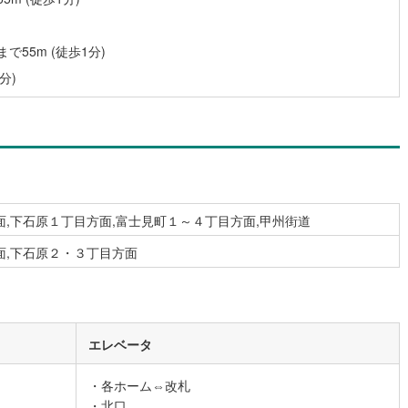
営地下鉄東山線
(
92
)
名古屋市営地下鉄名城線
(
117
)
55m (徒歩1分)
分)
営地下鉄桜通線
(
89
)
名古屋市営地下鉄上飯田線
(
20
)
地下鉄烏丸線
(
56
)
京都市営地下鉄東西線
(
50
)
tro今里筋線
(
29
)
OsakaMetro御堂筋線
(
46
)
tro四つ橋線
(
12
)
OsakaMetro中央線
(
19
)
tro堺筋線
(
8
)
神戸市営地下鉄西神・山手線
(
14
)
,下石原１丁目方面,富士見町１～４丁目方面,甲州街道
下鉄空港線
(
16
)
福岡市地下鉄箱崎線
(
5
)
面,下石原２・３丁目方面
2
)
函館市電
(
0
)
りび鉄道
(
0
)
わたらせ渓谷鐵道
(
5
)
エレベータ
行
(
5
)
会津鉄道
(
1
)
・各ホーム⇔改札
縦貫鉄道
(
0
)
しなの鉄道北しなの線
(
0
)
・北口