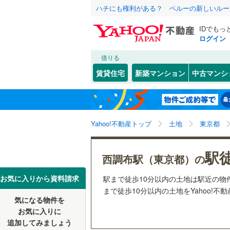
ハチにも権利がある？ ペルーの新しいルー
IDでもっ
ログイン
借りる
北海道
JR
北海道
函館本線
(
こだわり条件
配置、向き、
賃貸住宅
新築マンション
中古マンシ
石勝線
(
0
)
前道6m
東北
青森
根室本線
(
幡ケ
(
0
)
(
7
)
平坦地
（
(
5
関東
東京
石北本線
(
Yahoo!不動産トップ
土地
東京都
販売、価格、
常磐線
(
80
信越・北陸
新潟
駅
更地渡し
西調布駅（東京都）の
つつじケ丘
(
18
)
(
1
高崎線
(
84
東海
愛知
お気に入りから資料請求
駅まで徒歩10分以内の土地は駅近の
立地
両毛線
(
36
まで徒歩10分以内の土地をYahoo!不
(
16
)
烏山線
(
8
)
気になる物件を
最寄りの
近畿
大阪
お気に入りに
石巻線
(
8
)
追加してみましょう
オンライン対