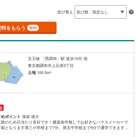
島根
岡山
広島
山口
釜石線
(
0
)
聖蹟桜ケ丘
2
)
(
1
)
(
7
)
(
8
)
(
3
)
(
3
)
ン内見(相談)可
（
1
）
IT重説可
（
0
）
(
4
)
並び替え
花輪線
(
0
)
香川
愛媛
高知
保存した条件を見る
磐越東線
(
1
)
資料をもらう
ン対応とは？
無料
佐賀
長崎
熊本
大分
陸羽東線
(
2
)
7
)
米坂線
(
0
)
京王線 「西調布」駅 徒歩10分 他
五能線
(
0
)
この条件で検索する
この条件で検索する
この条件で検索する
この条件で検索する
この条件で検索する
この条件で検索する
市区町村以下を選択
市区町村を選択す
駅を選択する
東京都調布市上石原3丁目
0
)
白新線
(
0
)
土地
100.5m
2
越後線
(
4
)
ライン（宇都宮～逗子）
湘南新宿ライン（前橋～小田原）
(
177
)
る
)
内房線
(
73
)
すめポイント
保坂 雄大
水路のため日当たり良好です！建築条件無しでお好きなハウスメーカーで
)
鹿島線
(
0
)
可能となります第三小学校まで7分、第五中学校まで5分で通学できますの
お子様も安心の住環境です。
)
東海道本線
(
75
)