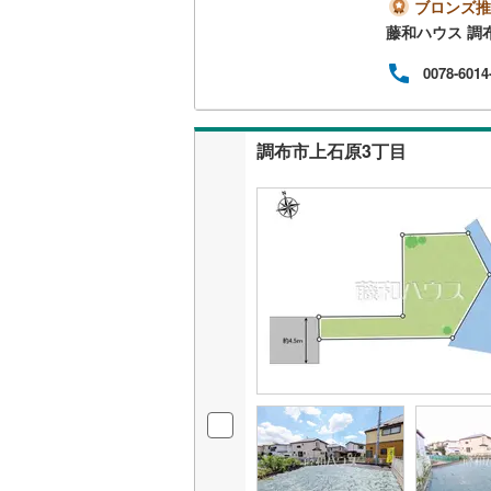
ブロンズ推
藤和ハウス 調
南武線
(
12
0078-6014
横浜線
(
95
相模線
(
69
調布市上石原3丁目
五日市線
(
篠ノ井線
(
常磐線（
伊東線
(
10
身延線
(
17
武豊線
(
12
関西本線（
参宮線
(
0
)
大糸線（J