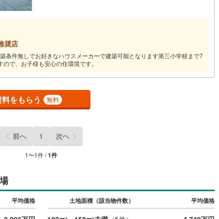
2
)
七尾線
(
1
)
高山本線（JR西日本）
(
0
)
推奨店
JR西日本）
(
31
)
湖西線
(
27
)
築条件無しでお好きなハウスメーカーで建築可能となります第三小学校まで7
すので、お子様も安心の住環境です。
福知山線
(
53
)
8
)
播但線
(
12
)
資料をもらう
無料
津山線
(
1
)
伯備線
(
2
)
前へ
1
次へ
)
呉線
(
18
)
1
〜
1
件 /
1
件
山口線
(
1
)
1
)
美祢線
(
0
)
場
因美線
(
0
)
平均価格
土地面積（該当物件数）
平均価格
草津線
(
2
)
2
2