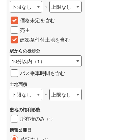
下限なし
上限なし
~
城端線
(
0
)
価格未定を含む
関西本線（JR西日本）
(
59
)
売主
大阪環状線
(
34
)
建築条件付土地を含む
山陽本線（JR西日本）
(
75
)
駅からの徒歩分
姫新線
(
6
)
10分以内
（
1
）
吉備線
(
5
)
バス乗車時間も含む
芸備線
(
12
)
土地面積
可部線
(
28
)
下限なし
上限なし
~
宇部線
(
1
)
敷地の権利形態
山陰本線
(
83
)
所有権のみ
（
1
）
境線
(
1
)
情報公開日
奈良線
(
62
)
指定なし
（
1
）