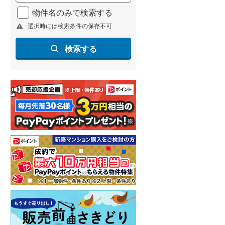
北海道新幹線
(
0
)
物件名のみで検索する
選択時には検索条件の保存不可
山形新幹線
(
36
)
東海道新幹線
(
87
)
検索する
九州新幹線
(
9
)
札幌市営地下鉄東豊線
(
6
)
東京メトロ銀座線
(
51
)
東京メトロ日比谷線
(
75
)
東京メトロ有楽町線
(
81
)
東京メトロ副都心線
(
98
)
都営新宿線
(
85
)
横浜市営地下鉄グリーンライン