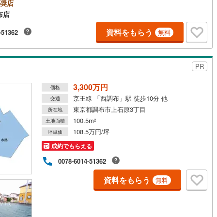
奨店
布店
2
)
鶴見線
(
14
)
資料をもらう
-51362
無料
)
根岸線
(
26
)
)
中央本線（JR東日本）
(
245
)
PR
53
)
八高線
(
101
)
3,300万円
1
)
大糸線（JR東日本）
(
1
)
価格
京王線 「西調布」駅 徒歩10分 他
交通
各駅停車）
(
57
)
埼京線
(
204
)
東京都調布市上石原3丁目
所在地
100.5m
土地面積
2
)
東海道本線（JR東海）
(
216
)
108.5万円/坪
坪単価
)
飯田線
(
88
)
成約でもらえる
)
高山本線（JR東海）
(
2
)
0078-6014-51362
JR東海）
(
29
)
紀勢本線（JR東海）
(
2
)
資料をもらう
無料
博多南線
(
0
)
R西日本）
(
0
)
北陸本線
(
0
)