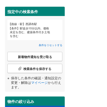
田沢湖線
(
0
)
(
7
)
(
11
)
(
0
)
指定中の検索条件
八戸線
(
0
)
磐越西線
(
0
)
詳しく見る
路線・駅
西調布駅
宮崎
鹿児島
沖縄
条件
駅徒歩10分以内、価格
陸羽西線
(
0
)
未定を含む、建築条件付き土地
を含む
左沢線
(
0
)
条件をリセットする
津軽線
(
1
)
する
る
条件をリセットする
条件をリセットする
条件をリセットする
条件をリセットする
条件をリセットする
条件をリセットする
こ
信越本線
(
3
)
新着物件通知を受け取る
の
検
弥彦線
(
0
)
索
検索条件を保存する
条
総武本線
(
109
)
件
保存した条件の確認・通知設定の
で
変更・解除は
マイページ
から行え
通
ます。
京葉線
(
30
)
知
を
久留里線
(
19
)
受
物件の絞り込み
け
山手線
(
195
)