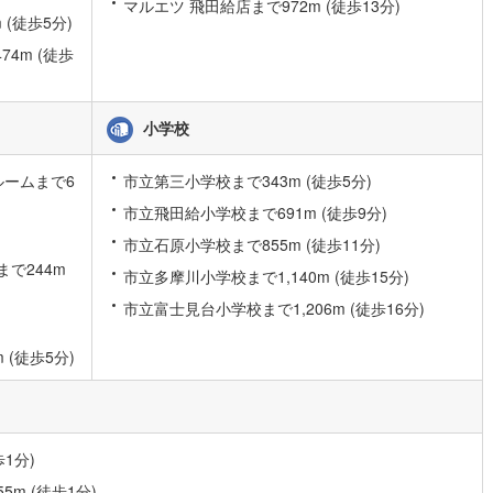
マルエツ 飛田給店まで972m (徒歩13分)
(徒歩5分)
0
)
宮崎空港線
(
0
)
4m (徒歩
線
(
40
)
上越新幹線
(
27
)
線
(
30
)
北陸新幹線
(
29
)
小学校
線
(
7
)
北陸新幹線（JR西日本）
(
2
)
ルームまで6
市立第三小学校まで343m (徒歩5分)
幹線
(
1
)
市立飛田給小学校まで691m (徒歩9分)
地下鉄南北線
(
4
)
札幌市営地下鉄東西線
(
4
)
市立石原小学校まで855m (徒歩11分)
で244m
市立多摩川小学校まで1,140m (徒歩15分)
下鉄南北線
(
24
)
仙台市地下鉄東西線
(
15
)
市立富士見台小学校まで1,206m (徒歩16分)
ロ丸ノ内線
(
167
)
東京メトロ丸ノ内方南支線
(
45
)
(徒歩5分)
ロ東西線
(
121
)
東京メトロ千代田線
(
81
)
ロ半蔵門線
(
50
)
東京メトロ南北線
(
129
)
線
(
105
)
都営三田線
(
121
)
1分)
戸線
(
192
)
横浜市営地下鉄ブルーライン
(
111
)
m (徒歩1分)