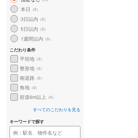
和歌山線
(
44
)
本日
（
0
）
3日以内
東西線
(
14
)
（
0
）
5日以内
（
0
）
予讃線
(
7
)
1週間以内
（
0
）
高徳線
(
8
)
こだわり条件
牟岐線
(
2
)
平坦地
（
0
）
山陽本線（JR九州）
(
1
)
整形地
（
0
）
篠栗線
(
10
)
南道路
（
0
）
角地
指宿枕崎線
(
63
)
（
0
）
前道6m以上
（
0
）
筑肥線
(
12
)
すべてのこだわりを見る
久大本線
(
6
)
キーワードで探す
日田彦山線
(
5
)
筑豊本線
(
5
)