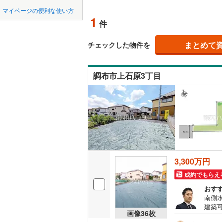
中国
鳥取
北上線
(
0
)
(
6
)
(
19
)
(
1
マイページの便利な使い方
オンライ
1
件
山田線
(
0
)
四国
徳島
大湊線
(
0
)
まとめて
オンライ
チェックした物件を
九州・沖縄
福岡
只見線
(
1
)
調布市上石原3丁目
奥羽本線
(
男鹿線
(
0
)
0
0
0
0
0
0
該当物件
該当物件
該当物件
該当物件
該当物件
該当物件
件
件
件
件
件
件
羽越本線
(
飯山線
(
0
)
湘南新宿
3,300万円
(
218
)
成約でもらえ
外房線
(
57
おす
南側
成田線
(
21
建築
画像
36
枚
で、
東金線
(
15