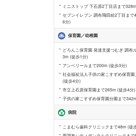
ミニストップ 下石原2丁目店まで328m 
後藤寺線
(
セブンイレブン 調布飛田給2丁目まで47
東北新幹
6分)
秋田新幹
保育園／幼稚園
山陽新幹
どろんこ保育園 発達支援つむぎ 調布
西九州新
3m (徒歩1分)
アンベリールまで200m (徒歩3分)
地下鉄
札幌市営
社会福祉法人子供の家こすずめ保育園ま
仙台市地
(徒歩4分)
市立上石原保育園まで265m (徒歩4分)
東京メト
子供の家こすずめ保育園分園まで342m 
東京メト
病院
東京メト
都営浅草
こまむら歯科クリニックまで48m (徒歩
都営大江
西調布シティデンタルクリニックまで55