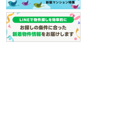
(
29
)
名古屋市営地下鉄鶴舞線
(
68
)
名古屋市営地下鉄名港線
(
21
)
OsakaMetro長堀鶴見緑地線
(
22
)
OsakaMetro谷町線
(
44
)
OsakaMetro千日前線
(
23
)
神戸市営地下鉄海岸線
(
6
)
福岡市地下鉄七隈線
(
47
)
函館市電宝来・谷地頭線
(
0
)
真岡鐵道
(
3
)
山形鉄道フラワー長井線
(
0
)
えちごトキめき鉄道妙高はねうまラ