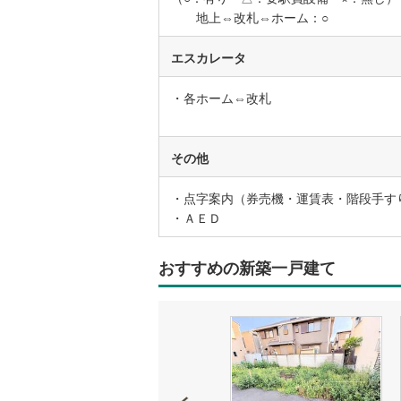
地上⇔改札⇔ホーム：○
いすみ鉄
エスカレータ
IGRいわ
・各ホーム⇔改札
弘南鉄道
由利高原
その他
長野電鉄
・点字案内（券売機・運賃表・階段手す
宇都宮ラ
・ＡＥＤ
鹿島臨海
おすすめの新築一戸建て
小湊鐵道
(
上毛電気
流鉄流山
京成本線
(