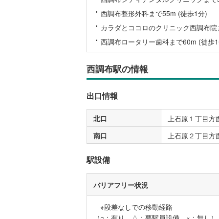
西調布整形外科まで55m (徒歩1分)
名古屋市
カラダとココロのクリニック西調布院まで
西調布ロータリー歯科まで60m (徒歩1
名古屋市
京都市営
西調布駅の情報
OsakaMe
出口情報
OsakaMe
OsakaMe
北口
上石原１丁目方面
福岡市地
南口
上石原２丁目方
駅設備
私鉄・その他
札幌市電
(
道南いさ
バリアフリー状況
阿武隈急
※段差なしでの移動経路
秋田内陸
（○：有り △：要駅員設備 ×：無し）