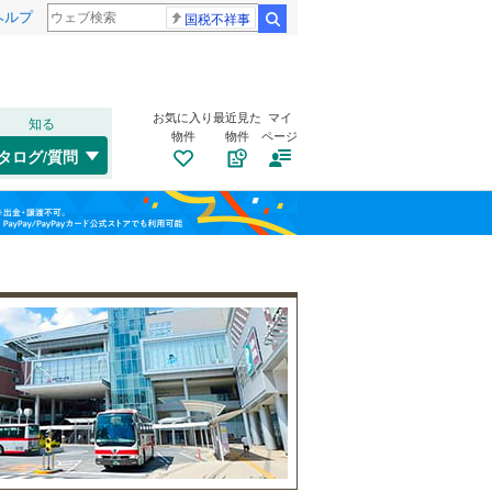
ヘルプ
国税不祥事
検索
お気に入り
最近見た
マイ
知る
物件
物件
ページ
千歳線
(
3
)
タログ/質問
日高本線
(
0
)
南道路
（
0
）
福島
宗谷本線
(
0
)
(
9
)
(
6
)
(
11
)
古家あり
（
0
）
栃木
群馬
山梨
東北本線
(
158
)
川越線
(
50
)
(
13
)
(
16
)
(
3
)
吾妻線
(
1
)
日光線
(
13
)
仙石線
(
47
)
小学校まで1km以内
（
0
）
和歌山
大船渡線
(
0
)