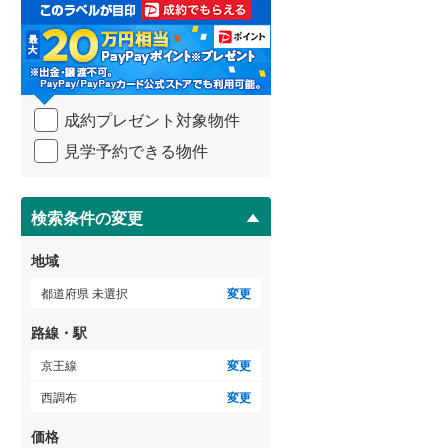
取
る
武蔵野線
(
143
)
・
条
横須賀線
(
88
)
件
を
青梅線
(
71
)
成約プレゼント対象物件
マ
イ
小海線
(
1
)
見学予約できる物件
ペ
ー
京浜東北線
(
289
)
ジ
に
検索条件の変更
総武線
(
296
)
保
存
御殿場線
(
15
)
地域
す
る
中央本線（JR東海）
(
49
)
都道府県 未選択
変更
太多線
(
15
)
路線・駅
名松線
(
0
)
京王線
変更
西調布
変更
東海道本線（JR西日本）
(
149
)
価格
小浜線
(
1
)