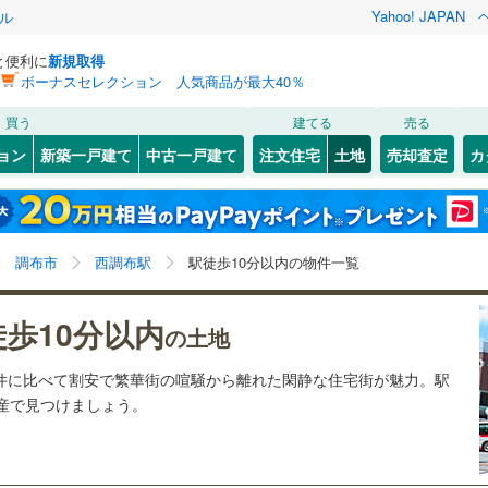
Yahoo! JAPAN
ル
と便利に
新規取得
ボーナスセレクション 人気商品が最大40％
検索条件を保存しました
買う
建てる
売る
5
)
札沼線
(
5
)
建ち方、日当たり
ョン
新築一戸建て
中古一戸建て
注文住宅
土地
売却査定
カ
この検索条件の新着物件通知は、
マイページ
から設定できます。
室蘭本線
(
0
)
以上
（
0
）
角地
（
0
）
岩手
宮城
秋田
山形
3
)
富良野線
(
0
)
谷
(
14
)
(
8
)
(
4
)
(
8
)
(
12
)
(
11
)
0
）
整形地
（
0
）
)
西調布駅、駅徒歩10分以内、価格未定を含む、建築条
神奈川
埼玉
千葉
茨城
0
)
釧網本線
(
0
)
調布市
西調布駅
駅徒歩10分以内の物件一覧
件付き土地を含む
契約、入居関連など
)
水郡線
(
4
)
長野
富山
石川
福井
徒歩10分以内
（
0
）
第一種低層住居専用地域
（
1
）
の土地
7
)
(
8
)
(
6
)
(
4
)
(
1
)
(
2
)
(
13
)
)
上越線
(
0
)
閉じる
閉じる
お気に入りリストを見る
お気に入りリストを見る
閉じる
閉じる
岐阜
静岡
三重
物件に比べて割安で繁華街の喧騒から離れた閑静な住宅街が魅力。駅
検索条件を保存する
)
水戸線
(
2
)
動産で見つけましょう。
仙山線
(
17
)
マイページ
駅が始発駅
（
0
）
海まで2km以内
（
0
）
兵庫
京都
滋賀
奈良
気仙沼線
(
1
)
応