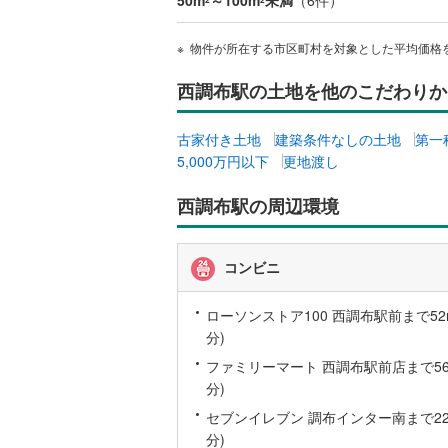
50m
～100m
未満
（
6
件）
桜井線
(
29
物件が所在する市区町村を対象とした平均価格
阪和線
(
62
西調布駅の土地を他のこだわりか
おおさか
内子線
(
0
)
古家付き土地
建築条件なしの土地
第一
5,000万円以下
更地渡し
鳴門線
(
0
)
西調布駅の周辺環境
土讃線
(
37
鹿児島本
コンビニ
三角線
(
5
)
ローソンストア100 西調布駅前まで52m
長崎本線
(
分)
佐世保線
(
ファミリーマート 西調布駅前店まで56m
分)
豊肥本線
(
セブンイレブン 調布インター南まで221
日南線
(
3
)
分)