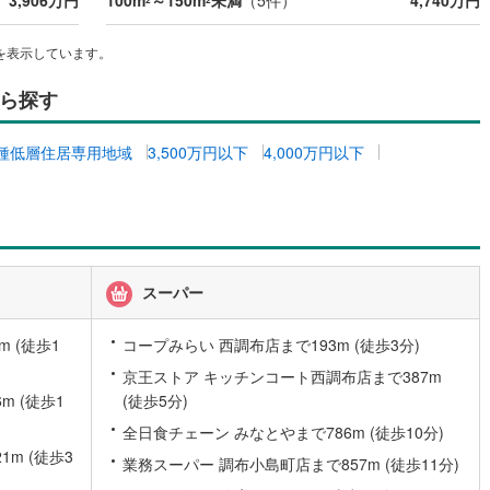
3,906万円
100m
～150m
未満
（
5
件）
4,740万円
)
片町線
(
28
)
を表示しています。
)
関西空港線
(
0
)
ら探す
東線
(
45
)
本四備讃線
(
0
)
予土線
(
0
)
種低層住居専用地域
3,500万円以下
4,000万円以下
徳島線
(
2
)
)
土讃線
(
1
)
線
(
88
)
香椎線
(
17
)
スーパー
肥薩線
(
0
)
 (徒歩1
コープみらい 西調布店まで193m (徒歩3分)
5
)
唐津線
(
0
)
京王ストア キッチンコート西調布店まで387m
1
)
大村線
(
0
)
 (徒歩1
(徒歩5分)
6
)
日豊本線
(
38
)
全日食チェーン みなとやまで786m (徒歩10分)
m (徒歩3
業務スーパー 調布小島町店まで857m (徒歩11分)
吉都線
(
1
)