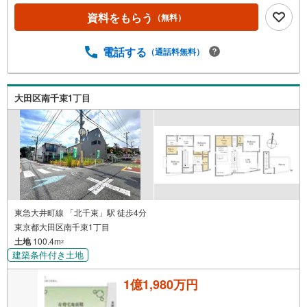
資料をもらう
（無料）
電話する
（通話料無料）
大田区南千束1丁目
東急大井町線 「北千束」駅 徒歩4分
東京都大田区南千束1丁目
土地
100.4m
2
建築条件付き土地
1億1,980万円