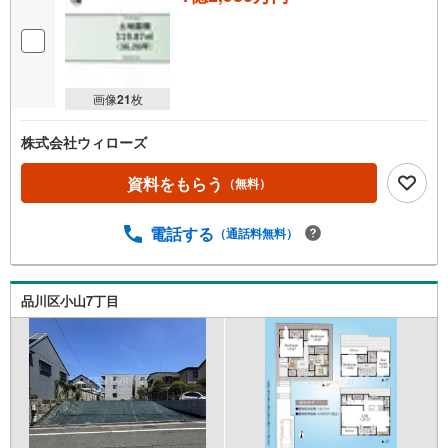
画像
21
枚
株式会社ウィローズ
資料をもらう
（無料）
電話する
（通話料無料）
品川区小山7丁目