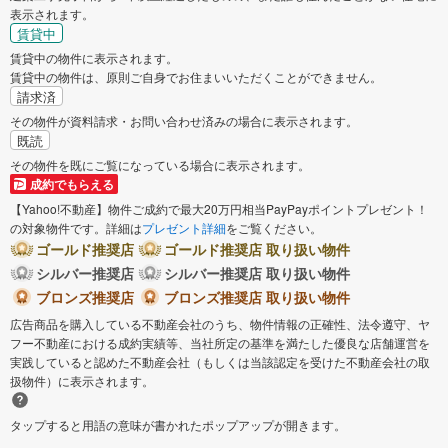
表示されます。
賃貸中
賃貸中の物件に表示されます。
賃貸中の物件は、原則ご自身でお住まいいただくことができません。
請求済
その物件が資料請求・お問い合わせ済みの場合に表示されます。
既読
その物件を既にご覧になっている場合に表示されます。
成約でもらえる
【Yahoo!不動産】物件ご成約で最大20万円相当PayPayポイントプレゼント！
の対象物件です。詳細は
プレゼント詳細
をご覧ください。
ゴールド推奨店
ゴールド推奨店 取り扱い物件
シルバー推奨店
シルバー推奨店 取り扱い物件
ブロンズ推奨店
ブロンズ推奨店 取り扱い物件
広告商品を購入している不動産会社のうち、物件情報の正確性、法令遵守、ヤ
フー不動産における成約実績等、当社所定の基準を満たした優良な店舗運営を
実践していると認めた不動産会社（もしくは当該認定を受けた不動産会社の取
扱物件）に表示されます。
タップすると用語の意味が書かれたポップアップが開きます。