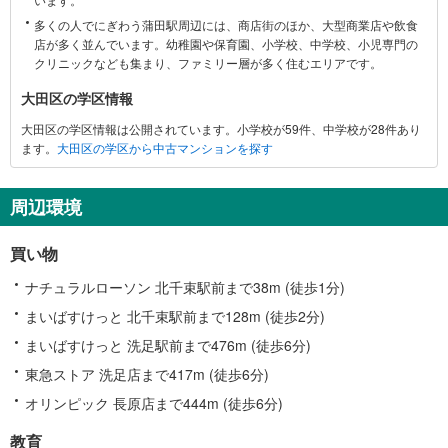
す
多くの人でにぎわう蒲田駅周辺には、商店街のほか、大型商業店や飲食
る
店が多く並んでいます。幼稚園や保育園、小学校、中学校、小児専門の
情
クリニックなども集まり、ファミリー層が多く住むエリアです。
報
大田区の学区情報
大田区の学区情報は公開されています。小学校が59件、中学校が28件あり
ます。
大田区の学区から中古マンションを探す
周辺環境
買い物
ナチュラルローソン 北千束駅前まで38m (徒歩1分)
まいばすけっと 北千束駅前まで128m (徒歩2分)
まいばすけっと 洗足駅前まで476m (徒歩6分)
東急ストア 洗足店まで417m (徒歩6分)
オリンピック 長原店まで444m (徒歩6分)
教育