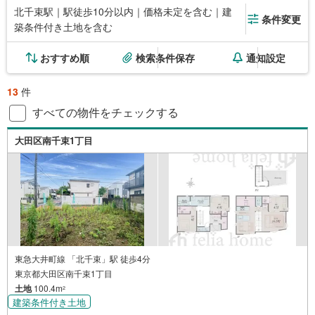
北千束駅｜駅徒歩10分以内｜価格未定を含む｜建
条件変更
築条件付き土地を含む
おすすめ順
検索条件保存
通知設定
13
件
すべての物件をチェックする
大田区南千束1丁目
東急大井町線 「北千束」駅 徒歩4分
東京都大田区南千束1丁目
土地
100.4m
2
建築条件付き土地