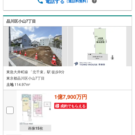
も充実させておりますので、ご安心下さい■お客様駐車場を
電話する
（通話料無料）
ご用意しております詳しくはスタッフよりお伝えさせて頂
きます弊社が会員様のみにご提供する先行公開物件も多数
ご提案いたします。ホームページにて会員登録ください資
品川区小山7丁目
料請求は【下部のオレンジ色資料請求ボタン】よりお問い
合わせください
東急大井町線 「北千束」駅 徒歩9分
東京都品川区小山7丁目
土地
114.97m
2
1億7,900万円
成約でもらえる
画像
15
枚