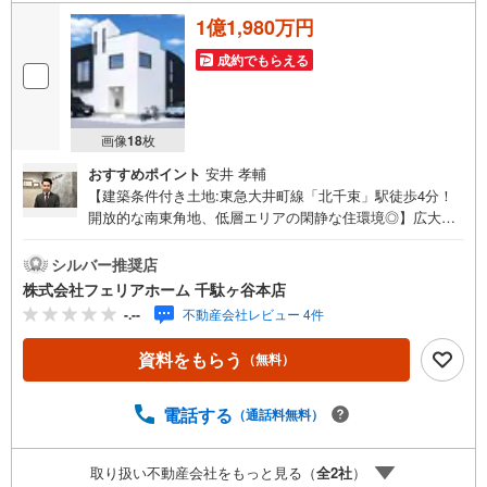
1億1,980万円
成約でもらえる
画像
18
枚
おすすめポイント
安井 孝輔
【建築条件付き土地:東急大井町線「北千束」駅徒歩4分！
開放的な南東角地、低層エリアの閑静な住環境◎】広大な
自然広がる「洗足池公園」徒歩2分！仕様・設備充実の3LD
K＋カースぺ-ス2台のプラン有です♪この土地は土地売買契
シルバー推奨店
約後3ヶ月以内に売主会社が指定する建築会社と建物の建築
株式会社フェリアホーム 千駄ヶ谷本店
請負契約を締結することを条件に販売します。この期間内
-.--
不動産会社レビュー 4件
に建築請負契約書を締結されなかった場合は、土地売買契
約は白紙となり、受領した手付金等の土地代金はすべてお
資料をもらう
（無料）
返しします。フェリアホーム千駄ヶ谷本店は、渋谷区・新
宿区・目黒区・世田谷区・品川区・大田区を中心に城南・
都心エリアで、土地・新築戸建・中古戸建・マンションな
電話する
（通話料無料）
ど幅広い物件を取り扱っております！【Yahoo！ 不動産キ
ャンペーン対象店舗】当店で物件を成約するとPayPayポイ
取り扱い不動産会社をもっと見る（
全
2
社
）
ントがもらえる「Yahoo！不動産 物件ご成約キャンペー