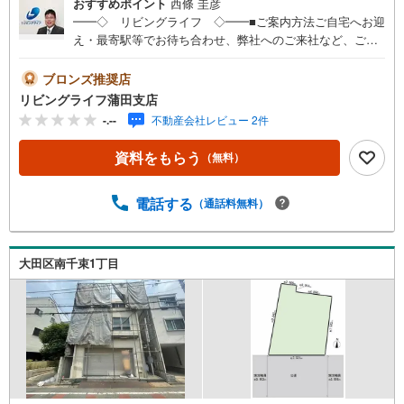
おすすめポイント
西條 圭彦
━━◇ リビングライフ ◇━━■ご案内方法ご自宅へお迎
え・最寄駅等でお待ち合わせ、弊社へのご来社など、ご相
談くださいませ。ご希望があれば周辺環境、お客様の希望
に合わせた物件などもご案内をいたします■ご予約方法事前
ブロンズ推奨店
に鍵の手配が必要な場合がありますので、お早目にご連絡
リビングライフ蒲田支店
をいただけると、ご案内がスムーズです。■資金のご相談も
-.--
不動産会社レビュー 2件
お気軽にどうぞ！ライフプラン作成や住宅ローンはどこの
銀行がいい？適切な借入額は？などご質問にもFPがしっか
資料をもらう
（無料）
りとお答えいたします■キッズスペースもご用意お子様が退
屈しないよう、DVD、おもちゃ、絵本などキッズスペース
も充実させておりますので、ご安心下さい■お客様駐車場を
電話する
（通話料無料）
ご用意しております詳しくはスタッフよりお伝えさせて頂
きます弊社が会員様のみにご提供する先行公開物件も多数
ご提案いたします。ホームページにて会員登録ください資
大田区南千束1丁目
料請求は【下部のオレンジ色資料請求ボタン】よりお問い
合わせください