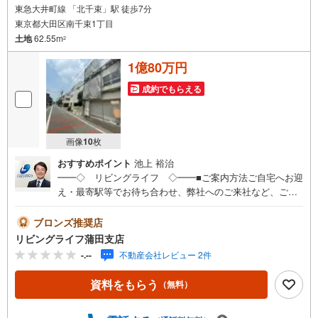
東急大井町線 「北千束」駅 徒歩7分
東京都大田区南千束1丁目
土地
62.55m
2
1億80万円
成約でもらえる
画像
10
枚
おすすめポイント
池上 裕治
━━◇ リビングライフ ◇━━■ご案内方法ご自宅へお迎
え・最寄駅等でお待ち合わせ、弊社へのご来社など、ご相
談くださいませ。ご希望があれば周辺環境、お客様の希望
に合わせた物件などもご案内をいたします■ご予約方法事前
ブロンズ推奨店
に鍵の手配が必要な場合がありますので、お早目にご連絡
リビングライフ蒲田支店
をいただけると、ご案内がスムーズです。■資金のご相談も
-.--
不動産会社レビュー 2件
お気軽にどうぞ！ライフプラン作成や住宅ローンはどこの
銀行がいい？適切な借入額は？などご質問にもFPがしっか
資料をもらう
（無料）
りとお答えいたします■キッズスペースもご用意お子様が退
屈しないよう、DVD、おもちゃ、絵本などキッズスペース