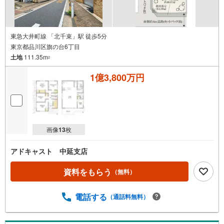
■キッズスペースもご用意
お子様が退屈しないよう、DVD、おもちゃ、絵本などキッズスペースも充
実させておりますので、ご安心下さい
東急大井町線 「北千束」駅 徒歩5分
■お客様駐車場をご用意しております
東京都品川区旗の台6丁目
詳しくはスタッフよりお伝えさせて頂きます
土地
111.35m
2
弊社が会員様のみにご提供する先行公開物件も多数ご提案いたします。ホ
ームページにて会員登録ください
1億3,800万円
資料請求は【下部のオレンジ色資料請求ボタン】よりお問い合わせくださ
い
画像
13
枚
アドキャスト 中延支店
資料をもらう
（無料）
電話する
（通話料無料）