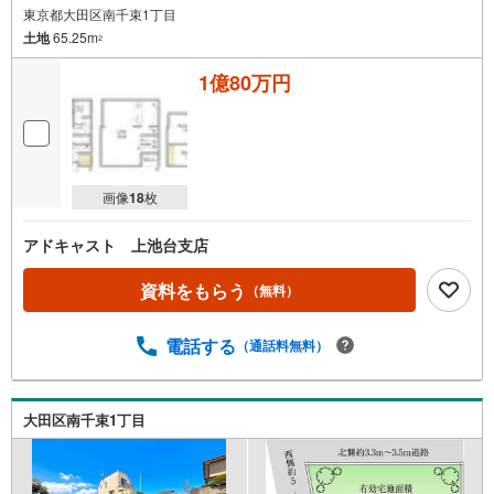
東京都大田区南千束1丁目
土地
65.25m
2
1億80万円
画像
18
枚
アドキャスト 上池台支店
資料をもらう
（無料）
電話する
（通話料無料）
大田区南千束1丁目