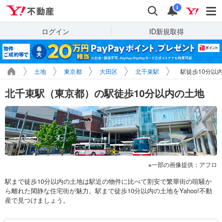
Yahoo!不動産
検索
通知
i
ログイン
ID新規取得
土地
東京都
大田区
北千束駅
駅徒歩10分以
北千束駅（東京都）の駅徒歩10分以内の土地
一部の画像提供：アフロ
駅まで徒歩10分以内の土地は駅近の物件に比べて割安で繁華街の喧騒か
ら離れた閑静な住宅街が魅力。駅まで徒歩10分以内の土地をYahoo!不動
産で見つけましょう。