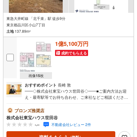
東急大井町線 「北千束」駅 徒歩9分
東京都品川区小山7丁目
土地
137.89m
2
1億5,100万円
成約でもらえる
画像
15
枚
おすすめポイント
長崎 敦
━━◇株式会社東宝ハウス世田谷◇━━■ご案内方法お迎
え・最寄駅等でお待ち合わせ、ご来社などご相談くださ
い。お客様の希望に合わせた物件、周辺環境などもご案内
をいたします。■ご予約方法直接お電話ください。メールで
ブロンズ推奨店
のご予約も承ります。突然のご来店でも対応可能です。事
株式会社東宝ハウス世田谷
前に鍵の手配が必要な場合がございます。お早目にご連絡
-.--
不動産会社レビュー 2件
をいただけると、大変スムーズです。■その他、各種ご相談
もお気軽にどうぞ！◎ファイナンシャルプランナーによる