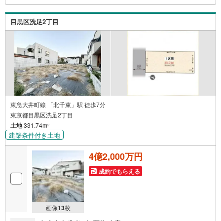
ン」の対象になります。「資料をもらう」「見学予約をす
る」ボタンからお問い合わせください。※必ずYahoo！ JAP
目黒区洗足2丁目
AN IDでログインしてください。※PayPayポイントは出金
と譲渡はできません。
東急大井町線 「北千束」駅 徒歩7分
東京都目黒区洗足2丁目
土地
331.74m
2
建築条件付き土地
4億2,000万円
成約でもらえる
画像
13
枚