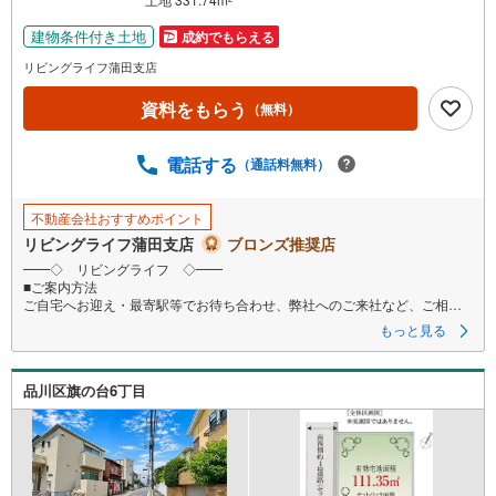
建物条件付き土地
成約でもらえる
リビングライフ蒲田支店
資料をもらう
（無料）
電話する
（通話料無料）
不動産会社おすすめポイント
リビングライフ蒲田支店
ブロンズ推奨店
━━◇ リビングライフ ◇━━
■ご案内方法
ご自宅へお迎え・最寄駅等でお待ち合わせ、弊社へのご来社など、ご相談
くださいませ。ご希望があれば周辺環境、お客様の希望に合わせた物件な
もっと見る
どもご案内をいたします
■ご予約方法
品川区旗の台6丁目
事前に鍵の手配が必要な場合がありますので、お早目にご連絡をいただけ
ると、ご案内がスムーズです。
■資金のご相談もお気軽にどうぞ！
ライフプラン作成や住宅ローンはどこの銀行がいい？適切な借入額は？な
どご質問にもFPがしっかりとお答えいたします