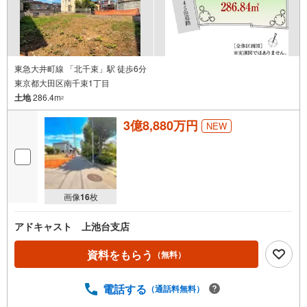
東急大井町線 「北千束」駅 徒歩6分
東京都大田区南千束1丁目
土地
286.4m
2
3億8,880万円
NEW
画像
16
枚
アドキャスト 上池台支店
資料をもらう
（無料）
電話する
（通話料無料）