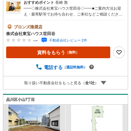
おすすめポイント
長崎 敦
━━◇株式会社東宝ハウス世田谷◇━━■ご案内方法お迎
え・最寄駅等でお待ち合わせ、ご来社などご相談くださ
い。お客様の希望に合わせた物件、周辺環境などもご案内
をいたします。■ご予約方法直接お電話ください。メールで
ブロンズ推奨店
のご予約も承ります。突然のご来店でも対応可能です。事
株式会社東宝ハウス世田谷
前に鍵の手配が必要な場合がございます。お早目にご連絡
-.--
不動産会社レビュー 2件
をいただけると、大変スムーズです。■その他、各種ご相談
もお気軽にどうぞ！◎ファイナンシャルプランナーによる
資料をもらう
（無料）
ライフシミュレーション・生活収支のキャッシュフローを
分かりやすくグラフに表示・お客様のライフプランに合っ
た資金計画のご提案・効果的な生命保険の見直し ◎住宅ロ
電話する
（通話料無料）
ーンのご相談・繰り上げ返済は「いつ」、「どのくらい」
するのが効果的？・どこの銀行で借りるとお得なの？・適
取り扱い不動産会社をもっと見る（
全
1
社
）
切な借入額は？■キッズスペースもございます☆DVD、おも
ちゃ、絵本、ぬりえなど充実させております。資料請求は
【下部オレンジ色資料請求ボタン】よりお問い合わせくだ
品川区小山7丁目
さい！