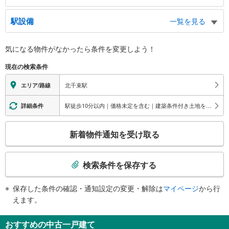
出口
駅設備
一覧を見る
南千束１・２丁目、昭和大学歯科医院、環七通り
バリアフリー状況
気になる物件がなかったら
条件を変更しよう！
※段差なしでの移動経路
（○：有り △：要駅員設備 ×：無し）
現在の検索条件
地上⇔改札⇔ホーム：○
エレベータ
北千束駅
エリア/路線
・ホーム⇔改札
トイレ
駅徒歩10分以内｜価格未定を含む｜建築条件付き土地を含む
詳細条件
《多機能トイレ》
こ
・改札内
新着物件通知を受け取る
その他
の
検
・ＡＥＤ
索
・点字運賃表
検索条件を保存する
・点字シール
条
件
保存した条件の確認・通知設定の変更・解除は
マイページ
から行
で
えます。
通
知
おすすめの中古一戸建て
を