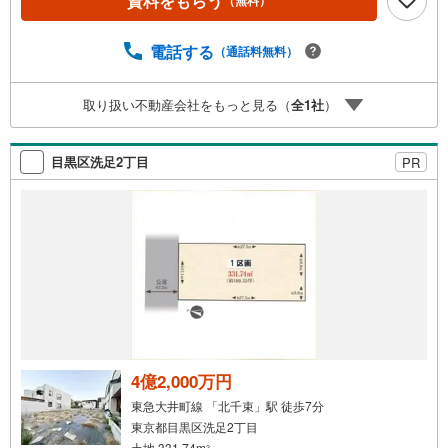
資料をもらう
（無料）
ライフシミュレーション・生活収支のキャッシュフローを
分かりやすくグラフに表示・お客様のライフプランに合っ
た資金計画のご提案・効果的な生命保険の見直し ◎住宅ロ
電話する
（通話料無料）
ーンのご相談・繰り上げ返済は「いつ」、「どのくらい」
するのが効果的？・どこの銀行で借りるとお得なの？・適
取り扱い不動産会社をもっと見る（
全
1
社
）
切な借入額は？■キッズスペースもございます☆DVD、おも
ちゃ、絵本、ぬりえなど充実させております。資料請求は
【下部オレンジ色資料請求ボタン】よりお問い合わせくだ
目黒区洗足2丁目
PR
さい！
4億2,000万円
東急大井町線 「北千束」駅 徒歩7分
東京都目黒区洗足2丁目
土地 331.74m
2