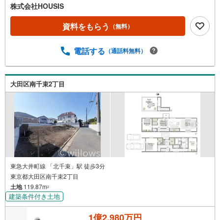
株式会社HOUSIS
資料をもらう
（無料）
電話する
（通話料無料）
大田区南千束2丁目
東急大井町線 「北千束」駅 徒歩3分
東京都大田区南千束2丁目
土地
119.87m
2
建築条件付き土地
1億2,980万円