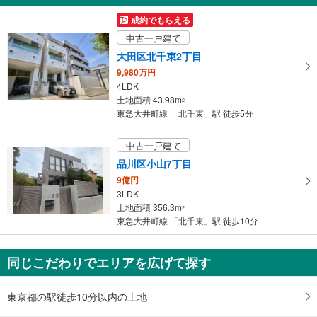
受
成約でもらえる
け
中古一戸建て
取
大田区北千束2丁目
る
9,980万円
・
4LDK
条
土地面積 43.98m
2
件
東急大井町線 「北千束」駅 徒歩5分
を
マ
中古一戸建て
イ
品川区小山7丁目
ペ
9億円
ー
3LDK
ジ
土地面積 356.3m
2
に
東急大井町線 「北千束」駅 徒歩10分
保
存
同じこだわりでエリアを広げて探す
す
る
東京都の駅徒歩10分以内の土地