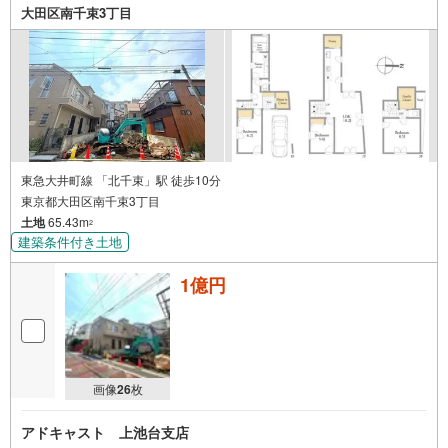
大田区南千束3丁目
東急大井町線 「北千束」駅 徒歩10分
東京都大田区南千束3丁目
土地
65.43m
2
建築条件付き土地
1億円
画像
26
枚
アドキャスト 上池台支店