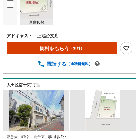
画像
16
枚
アドキャスト 上池台支店
資料をもらう
（無料）
電話する
（通話料無料）
大田区南千束1丁目
東急大井町線 「北千束」駅 徒歩7分