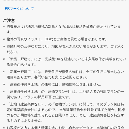
PRマークについて
ご注意
消費税および地方消費税の対象となる場合は税込み価格が表示されていま
す。
物件の写真やイラスト、CGなどは実際と異なる場合があります。
市区町村の合併などにより、地図が表示されない場合があります。ご了承く
ださい。
「新築一戸建て」には、完成後1年を経過している未入居物件が掲載されてい
る場合があります。
「新築一戸建て」には、販売住戸が複数の物件は、全ての住戸に該当しない
項目もあります。各問い合わせ先にご確認ください。
「建築条件付き土地」の価格には、建物価格は含まれません。
「建築条件付き土地」の「建物プラン例」は、土地購入者の設計プランの一
例であり、プランの採用可否は任意です。
「土地（建築条件なし）」の「建物プラン例」に関して、そのプラン例は特
定の建築請負会社によるもので、 当該建築請負会社以外で建てた場合、同様
のものが同価格で建てられるとは限りません。また、建築請負会社を特定す
るものではありません。
お客様が入力する個人情報を含むお問い合わせデータは、当該物件の取扱会