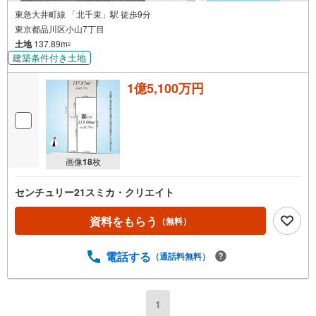
東急大井町線 「北千束」駅 徒歩9分
東京都品川区小山7丁目
土地
137.89m
2
建築条件付き土地
1億5,100万円
画像
18
枚
センチュリー21スミカ・クリエイト
資料をもらう
（無料）
電話する
（通話料無料）
1