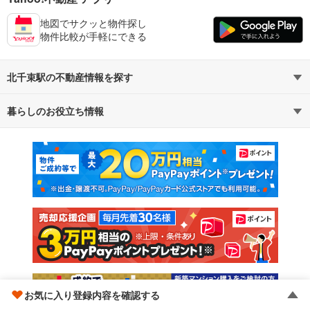
地図でサクッと物件探し
物件比較が手軽にできる
北千束駅の不動産情報を探す
暮らしのお役立ち情報
不動産・住宅
賃貸住宅
マンションカタログ
教えて！住まいの先生
新築マンション
中古マンション
新築一戸建て
中古一戸建て
注文住宅
土地
売却査定
お気に入り登録内容を確認する