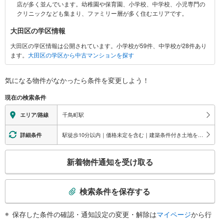
店が多く並んでいます。幼稚園や保育園、小学校、中学校、小児専門の
情
クリニックなども集まり、ファミリー層が多く住むエリアです。
報
大田区の学区情報
大田区の学区情報は公開されています。小学校が59件、中学校が28件あり
ます。
大田区の学区から中古マンションを探す
気になる物件がなかったら
条件を変更しよう！
現在の検索条件
千鳥町駅
エリア/路線
駅徒歩10分以内｜価格未定を含む｜建築条件付き土地を含む
詳細条件
こ
新着物件通知を受け取る
の
検
索
検索条件を保存する
条
件
保存した条件の確認・通知設定の変更・解除は
マイページ
から行
で