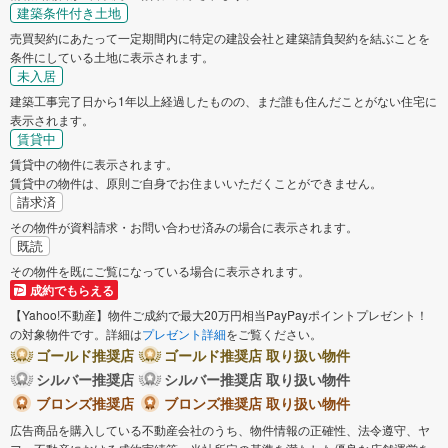
建築条件付き土地
売買契約にあたって一定期間内に特定の建設会社と建築請負契約を結ぶことを
条件にしている土地に表示されます。
未入居
建築工事完了日から1年以上経過したものの、まだ誰も住んだことがない住宅に
表示されます。
賃貸中
賃貸中の物件に表示されます。
賃貸中の物件は、原則ご自身でお住まいいただくことができません。
請求済
その物件が資料請求・お問い合わせ済みの場合に表示されます。
既読
その物件を既にご覧になっている場合に表示されます。
成約でもらえる
【Yahoo!不動産】物件ご成約で最大20万円相当PayPayポイントプレゼント！
の対象物件です。詳細は
プレゼント詳細
をご覧ください。
ゴールド推奨店
ゴールド推奨店 取り扱い物件
シルバー推奨店
シルバー推奨店 取り扱い物件
ブロンズ推奨店
ブロンズ推奨店 取り扱い物件
広告商品を購入している不動産会社のうち、物件情報の正確性、法令遵守、ヤ