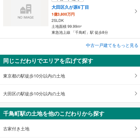
大田区久が原6丁目
1億3,800万円
2SLDK
土地面積 99.99m
2
東急池上線 「千鳥町」駅 徒歩8分
中古一戸建てをもっと見る
中古一戸建て
大田区千鳥2丁目
同じこだわりでエリアを広げて探す
5,880万円
4LDK
土地面積 47.83m
2
東京都の駅徒歩10分以内の土地
東急池上線 「千鳥町」駅 徒歩7分
大田区の駅徒歩10分以内の土地
千鳥町駅の土地を他のこだわりから探す
古家付き土地