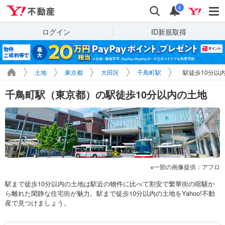
Yahoo!不動産
検索
通知
i
ログイン
ID新規取得
土地
東京都
大田区
千鳥町駅
駅徒歩10分以
千鳥町駅（東京都）の駅徒歩10分以内の土地
一部の画像提供：アフロ
駅まで徒歩10分以内の土地は駅近の物件に比べて割安で繁華街の喧騒か
ら離れた閑静な住宅街が魅力。駅まで徒歩10分以内の土地をYahoo!不動
産で見つけましょう。