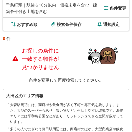
千鳥町駅｜駅徒歩10分以内｜価格未定を含む｜建
条件変更
築条件付き土地を含む
おすすめ順
検索条件保存
通知設定
0
件
お探しの条件に
一致する物件が
見つかりません
条件を変更して再度検索してください。
大
大田区のエリア情報
田
大森駅周辺には、商店街や飲食店が多く下町の雰囲気を残します。ま
区
た、大型のスーパーもあり、買い物など、生活しやすい環境です。海岸
に
エリアには平和島公園などがあり、リフレッシュできる空間が広がって
関
います。
す
多くの人でにぎわう蒲田駅周辺には、商店街のほか、大型商業店や飲食
る