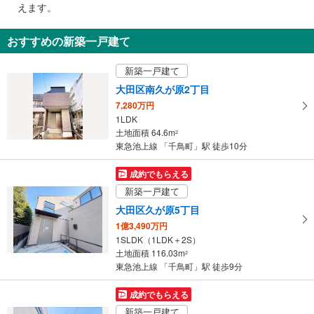
えます。
通
知
おすすめの新築一戸建て
を
受
新築一戸建て
け
大田区南久が原2丁目
取
7,280万円
る
1LDK
・
土地面積 64.6m
2
条
東急池上線 「千鳥町」駅 徒歩10分
件
を
成約でもらえる
マ
新築一戸建て
イ
大田区久が原5丁目
ペ
1億3,490万円
ー
1SLDK（1LDK＋2S）
ジ
土地面積 116.03m
2
に
東急池上線 「千鳥町」駅 徒歩9分
保
存
成約でもらえる
す
新築一戸建て