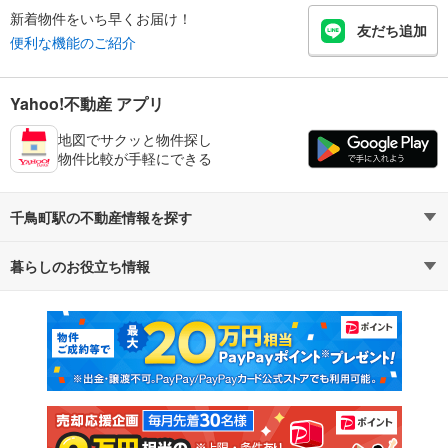
新着物件をいち早くお届け！
友だち追加
便利な機能のご紹介
Yahoo!不動産 アプリ
地図でサクッと物件探し
物件比較が手軽にできる
千鳥町駅の不動産情報を探す
暮らしのお役立ち情報
不動産・住宅
賃貸住宅
マンションカタログ
教えて！住まいの先生
新築マンション
中古マンション
新築一戸建て
中古一戸建て
注文住宅
土地