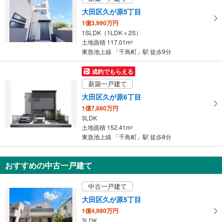
る
大田区久が原5丁目
1億3,990万円
1SLDK（1LDK＋2S）
土地面積 117.01m
2
東急池上線 「千鳥町」駅 徒歩9分
成約でもらえる
新築一戸建て
大田区久が原6丁目
1億7,880万円
3LDK
土地面積 152.41m
2
東急池上線 「千鳥町」駅 徒歩8分
おすすめの中古一戸建て
中古一戸建て
大田区久が原5丁目
1億4,980万円
3LDK