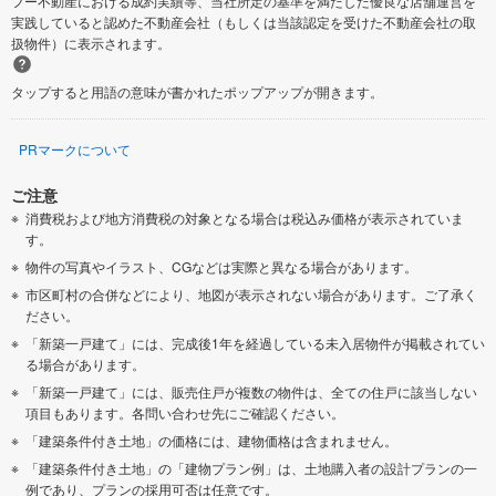
フー不動産における成約実績等、当社所定の基準を満たした優良な店舗運営を
実践していると認めた不動産会社（もしくは当該認定を受けた不動産会社の取
扱物件）に表示されます。
タップすると用語の意味が書かれたポップアップが開きます。
PRマークについて
ご注意
消費税および地方消費税の対象となる場合は税込み価格が表示されていま
す。
物件の写真やイラスト、CGなどは実際と異なる場合があります。
市区町村の合併などにより、地図が表示されない場合があります。ご了承く
ださい。
「新築一戸建て」には、完成後1年を経過している未入居物件が掲載されてい
る場合があります。
「新築一戸建て」には、販売住戸が複数の物件は、全ての住戸に該当しない
項目もあります。各問い合わせ先にご確認ください。
「建築条件付き土地」の価格には、建物価格は含まれません。
「建築条件付き土地」の「建物プラン例」は、土地購入者の設計プランの一
例であり、プランの採用可否は任意です。