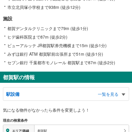
市立北貝塚小学校まで938m (徒歩12分)
施設
都賀デンタルクリニックまで79m (徒歩1分)
ヒデ歯科医院まで87m (徒歩2分)
ビューアルッテ JR都賀駅券売機横まで15m (徒歩1分)
みずほ銀行 ATM 都賀駅前出張所まで51m (徒歩1分)
セブン銀行 千葉都市モノレール 都賀駅まで87m (徒歩2分)
都賀駅の情報
駅設備
一覧を見る
バリアフリー状況
気になる物件がなかったら
条件を変更しよう！
※段差なしでの移動経路
（○：有り △：要駅員設備 ×：無し）
現在の検索条件
【ＪＲ東日本】：○
【千葉都市モノレール】：○
都賀駅
エリア/路線