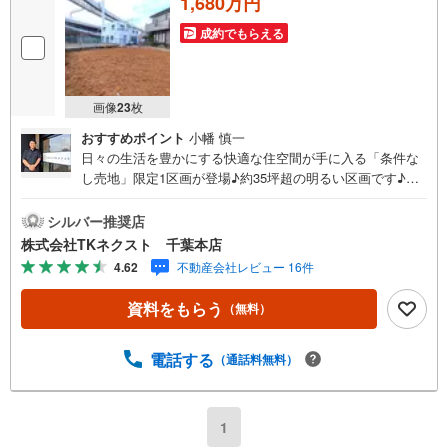
1,680万円
成約でもらえる
画像
23
枚
おすすめポイント
小幡 慎一
日々の生活を豊かにする快適な住空間が手に入る「条件な
し売地」限定1区画が登場♪約35坪超の明るい区画です♪◆
アクセス◆JR総武本線「都賀」駅 徒歩8分千葉都市モノ
レール「みつわ台」駅 徒歩14分◆設備◆お好きな間取り
シルバー推奨店
で納得のプランニングできる「条件なし売地」♪ご家族の
株式会社TKネクスト 千葉本店
夢を自由に叶える住まいをご提案♪落ち着いた雰囲気漂う
4.62
不動産会社レビュー 16件
住宅街♪お子様とすぐに遊びに行ける距離に公園があるの
は嬉しい♪小学校やスーパー、コンビニが徒歩圏内10分圏
資料をもらう
（無料）
内♪◆周辺環境◆千葉市立北貝塚小学校 徒歩11分千葉市
立貝塚中学校 徒歩22分若葉保育園 徒歩9分ヨークマー
ト 徒歩6分セブンイレブン 徒歩5分上林房公園 徒歩3分
電話する
（通話料無料）
日々の疲れを癒す落ち着いた住環境の千葉市若葉区西都賀1
丁目に「条件なし売地」限定1区画が登場です♪大小の公園
や毎日通うスーパー、コンビニが徒歩圏内♪暮らしやすい
1
住環境なのでお気軽にお問い合わせください♪