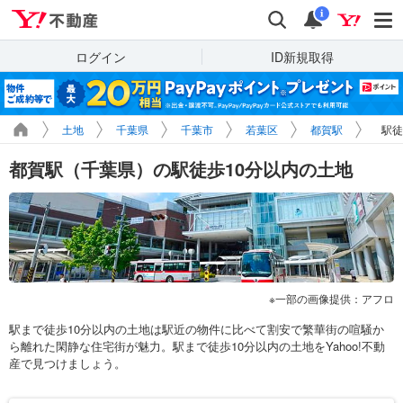
Yahoo!不動産
検索
通知
i
ログイン
ID新規取得
土地
千葉県
千葉市
若葉区
都賀駅
駅徒
都賀駅（千葉県）の駅徒歩10分以内の土地
一部の画像提供：アフロ
駅まで徒歩10分以内の土地は駅近の物件に比べて割安で繁華街の喧騒か
ら離れた閑静な住宅街が魅力。駅まで徒歩10分以内の土地をYahoo!不動
産で見つけましょう。