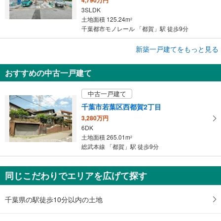
3SLDK
土地面積 125.24m
2
千葉都市モノレール 「都賀」駅 徒歩9分
成約でもらえる
新築一戸建てをもっと見る
新築一戸建て
おすすめの中古一戸建て
千葉市若葉区西都賀1丁目
4,390万円
中古一戸建て
3LDK
土地面積 98.72m
2
千葉市若葉区西都賀2丁目
総武本線 「都賀」駅 徒歩6分
3,280万円
6DK
土地面積 265.01m
2
総武本線 「都賀」駅 徒歩9分
同じこだわりでエリアを広げて探す
千葉県の駅徒歩10分以内の土地