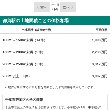
1
〜
1
件
前へ
次へ
/
1
件
都賀駅の土地面積ごとの価格相場
土地面積（該当物件数）
平均価格
100m
～150m
未満
（
14
件）
1,908万円
2
2
150m
～200m
未満
（
9
件）
2,238万円
2
2
200m
～250m
未満
（
5
件）
3,317万円
2
2
250m
以上
（
4
件）
3,807万円
2
物件が所在する市区町村を対象とした平均価格を表示しています。
千
千葉市若葉区の学区情報
葉
千葉市若葉区の学区情報は公開されています。小学校が21件、中学校が10
市