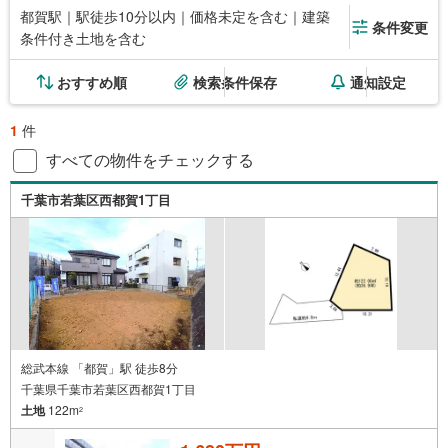
都賀駅｜駅徒歩10分以内｜価格未定を含む｜建築
条件変更
条件付き土地を含む
おすすめ順
検索条件保存
通知設定
1
件
すべての物件をチェックする
千葉市若葉区西都賀1丁目
総武本線 「都賀」駅 徒歩8分
千葉県千葉市若葉区西都賀1丁目
土地
122m
2