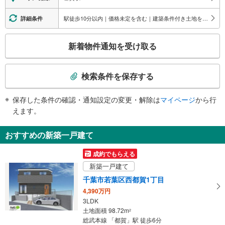
エレベータ
【ＪＲ】
駅徒歩10分以内｜価格未定を含む｜建築条件付き土地を含む
詳細条件
・ホーム⇔改札
・改札⇔西口
こ
新着物件通知を受け取る
【千葉都市モノレール】
の
・各ホーム⇔改札
検
・改札⇔地上
索
エスカレータ
検索条件を保存する
条
【ＪＲ】
件
・ホーム⇔改札
保存した条件の確認・通知設定の変更・解除は
マイページ
から行
で
トイレ
えます。
通
【ＪＲ】
知
《多機能トイレ》
おすすめの新築一戸建て
を
・改札内
【千葉都市モノレール】
受
成約でもらえる
《多機能トイレ》
け
新築一戸建て
・改札内
取
スロープ
千葉市若葉区西都賀1丁目
る
【ＪＲ】
4,390万円
・
・改札⇔西口
3LDK
条
・改札⇔東口
土地面積 98.72m
2
件
その他
総武本線 「都賀」駅 徒歩6分