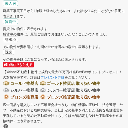
未入居
建築工事完了日から1年以上経過したものの、まだ誰も住んだことがない住宅に
表示されます。
賃貸中
賃貸中の物件に表示されます。
賃貸中の物件は、原則ご自身でお住まいいただくことができません。
請求済
その物件が資料請求・お問い合わせ済みの場合に表示されます。
既読
その物件を既にご覧になっている場合に表示されます。
成約でもらえる
【Yahoo!不動産】物件ご成約で最大20万円相当PayPayポイントプレゼント！
の対象物件です。詳細は
プレゼント詳細
をご覧ください。
ゴールド推奨店
ゴールド推奨店 取り扱い物件
シルバー推奨店
シルバー推奨店 取り扱い物件
ブロンズ推奨店
ブロンズ推奨店 取り扱い物件
広告商品を購入している不動産会社のうち、物件情報の正確性、法令遵守、ヤ
フー不動産における成約実績等、当社所定の基準を満たした優良な店舗運営を
実践していると認めた不動産会社（もしくは当該認定を受けた不動産会社の取
扱物件）に表示されます。