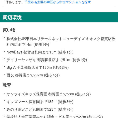
件あります。
千葉市若葉区の学区から中古マンションを探す
若
葉
区
周辺環境
に
関
買い物
す
る
株式会社JR東日本リテールネットニューデイズ キオスク都賀駅改
情
札内店まで14m (徒歩1分)
報
NewDays 都賀改札内まで15m (徒歩1分)
デイリーヤマザキ 都賀駅前店まで51m (徒歩1分)
Big-A 千葉都賀店まで130m (徒歩2分)
西友 都賀店まで297m (徒歩4分)
教育
サンライズキッズ保育園 都賀園まで58m (徒歩1分)
キッズマーム保育園まで185m (徒歩3分)
みのり認定こども園まで523m (徒歩7分)
学校法人幸正学園みのり認定こども園まで527m (徒歩7分)