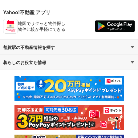
Yahoo!不動産 アプリ
地図でサクッと物件探し
物件比較が手軽にできる
都賀駅の不動産情報を探す
暮らしのお役立ち情報
不動産・住宅
賃貸住宅
マンションカタログ
教えて！住まいの先生
新築マンション
中古マンション
新築一戸建て
中古一戸建て
注文住宅
土地
売却査定