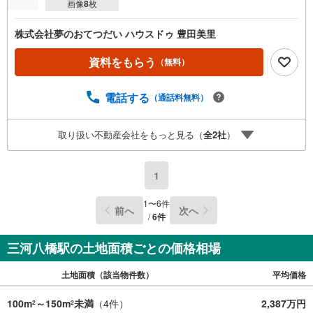
画像
8
枚
株式会社夢のおてつだい ハウスドゥ 豊田美里
資料をもらう
（無料）
電話する
（通話料無料）
取り扱い不動産会社をもっと見る（
全
2
社
）
1
1
〜
6
件
前へ
次へ
/
6
件
三河八橋駅の土地面積ごとの価格相場
土地面積（該当物件数）
平均価格
100m
～150m
未満
（
4
件）
2,387万円
2
2