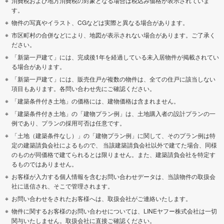
消費税および地方消費税の対象となる場合は税込み価格が表示されていま
す。
物件の写真やイラスト、CGなどは実際と異なる場合があります。
市区町村の合併などにより、地図が表示されない場合があります。ご了承く
ださい。
「新築一戸建て」には、完成後1年を経過している未入居物件が掲載されてい
る場合があります。
「新築一戸建て」には、販売住戸が複数の物件は、全ての住戸に該当しない
項目もあります。各問い合わせ先にご確認ください。
「建築条件付き土地」の価格には、建物価格は含まれません。
「建築条件付き土地」の「建物プラン例」は、土地購入者の設計プランの一
例であり、プランの採用可否は任意です。
「土地（建築条件なし）」の「建物プラン例」に関して、そのプラン例は特
定の建築請負会社によるもので、 当該建築請負会社以外で建てた場合、同様
のものが同価格で建てられるとは限りません。また、建築請負会社を特定す
るものではありません。
お客様が入力する個人情報を含むお問い合わせデータは、当該物件の取扱会
社に送信され、そこで管理されます。
お問い合わせをされたお客様へは、取扱会社がご連絡いたします。
物件に関するお客様のお問い合わせについては、LINEヤフー株式会社は一切
関与いたしません。取扱会社に直接ご確認ください。