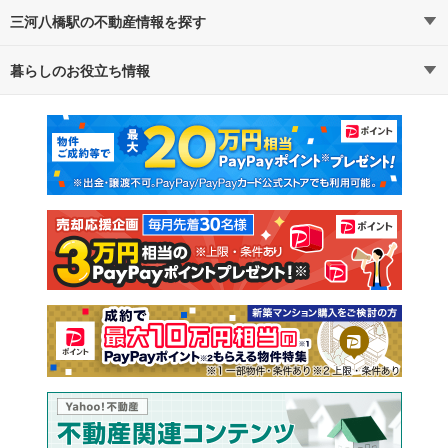
三河八橋駅の不動産情報を探す
暮らしのお役立ち情報
不動産・住宅
賃貸住宅
マンションカタログ
教えて！住まいの先生
新築マンション
中古マンション
新築一戸建て
中古一戸建て
注文住宅
土地
売却査定