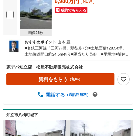
6,980万円
NEW
成約でもらえる
画像
26
枚
おすすめポイント
山本 豊
■名鉄三河線「三河八橋」駅徒歩7分■土地面積128.34坪、
土地接道間口約24.5m有り■陽当たり良好！■平坦地■解体更
地渡し予定■建築条件付き土地ではございません【ライフイ
ンフォメーション】・来迎寺小学校まで約1460m（徒歩19
家デパ知立店 松屋不動産販売株式会社
分）・竜北中学校まで約2100m（徒歩27分）・コープメグ
リアはなぞの店まで約850m（徒歩11分）・セブンイレブン
資料をもらう
（無料）
豊田市花園町店まで約1300m（徒歩17分）・ドラッグスギ
ヤマ花園店まで約850m（徒歩11分）・豊田信用金庫八橋支
電話する
（通話料無料）
店まで約570m（徒歩8分）・豊田花園郵便局まで約650m
（徒歩9分）・ともまつクリニックまで約390m（徒歩5
分）・池下公園まで約70m（徒歩1分）☆物件担当の山本で
す。本物件は名鉄三河線「三河八橋」駅徒歩7分の立地で住
知立市八橋町城下
環境、利便性共に良好な土地面積128.34坪、土地接道間口
約24.5mのゆとりのある物件です。建築条件は無くご希望
のハウスメーカー様で建築可能です。お勧めできる物件で