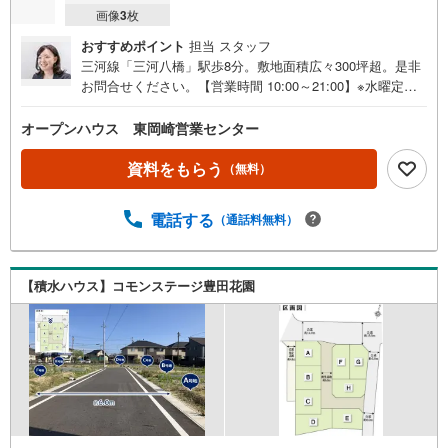
画像
3
枚
おすすめポイント
担当 スタッフ
三河線「三河八橋」駅歩8分。敷地面積広々300坪超。是非
お問合せください。【営業時間 10:00～21:00】※水曜定休
上記時間はお電話が繋がりやすくなっております。ぜひお
気軽にご連絡ください！現地を見学される場合は「室内・
オープンハウス 東岡崎営業センター
現地を見学する（無料）」ボタンよりご希望の日時をご記
入いただけますとスムーズにご案内が可能です。◎現地の
資料をもらう
（無料）
ご案内について・平日や夜遅い時間帯もご案内が可能 ※定
休日を除く・経験豊富なスタッフが物件詳細を丁寧にご説
電話する
（通話料無料）
明いたします。・車でご自宅や最寄り駅等、ご指定の場所
まで送迎します。・チャイルドシートのご用意ございま
す。◎個別FP相談会 無料物件のご紹介だけでなく住宅ロ
ーン・資金のご相談、まずは家探しについて話を聞きたい
【積水ハウス】コモンステージ豊田花園
という方も大歓迎です！年間8000棟以上の限定物件を発表
しているオープンハウスだから出会える物件が多数ござい
ます。ぜひお気軽にご連絡・ご相談ください！※限定物件:
当社のみ、もしくは当社を含めた数社でのみご紹介可能な
オープンハウス・ディベロップメントの物件