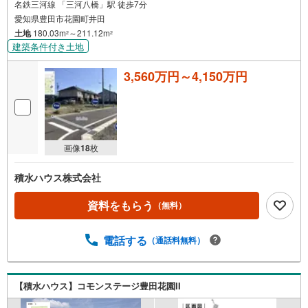
名鉄三河線 「三河八橋」駅 徒歩7分
愛知県豊田市花園町井田
土地
180.03m
～211.12m
2
2
建築条件付き土地
3,560万円～4,150万円
画像
18
枚
積水ハウス株式会社
資料をもらう
（無料）
電話する
（通話料無料）
【積水ハウス】コモンステージ豊田花園II