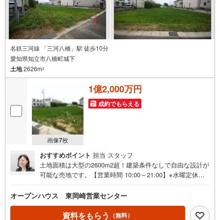
すので住宅用地として是非ご検討下さい！多くのお問合せ
お待ちしております。
名鉄三河線 「三河八橋」駅 徒歩10分
愛知県知立市八橋町城下
土地
2626m
2
1億2,000万円
成約でもらえる
画像
7
枚
おすすめポイント
担当 スタッフ
土地面積は大型の2600m2超！建築条件なしで自由な設計が
可能な売地です。【営業時間 10:00～21:00】※水曜定休上
記時間はお電話が繋がりやすくなっております。ぜひお気
軽にご連絡ください！現地を見学される場合は「室内・現
オープンハウス 東岡崎営業センター
地を見学する（無料）」ボタンよりご希望の日時をご記入
いただけますとスムーズにご案内が可能です。◎現地のご
資料をもらう
（無料）