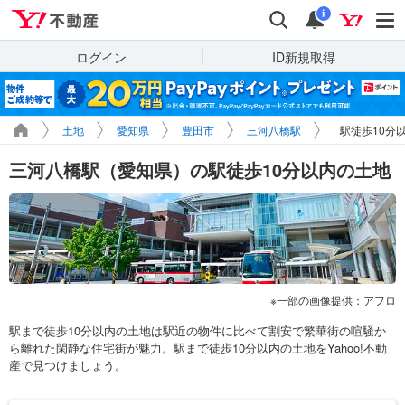
Yahoo!不動産
検索
通知
i
ログイン
ID新規取得
土地
愛知県
豊田市
三河八橋駅
駅徒歩10分
三河八橋駅（愛知県）の駅徒歩10分以内の土地
一部の画像提供：アフロ
駅まで徒歩10分以内の土地は駅近の物件に比べて割安で繁華街の喧騒か
ら離れた閑静な住宅街が魅力。駅まで徒歩10分以内の土地をYahoo!不動
産で見つけましょう。