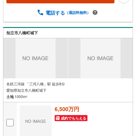
案内について・平日や夜遅い時間帯もご案内が可能 ※定休
日を除く・経験豊富なスタッフが物件詳細を丁寧にご説明
電話する
（通話料無料）
いたします。・車でご自宅や最寄り駅等、ご指定の場所ま
で送迎します。・チャイルドシートのご用意ございます。
◎個別FP相談会 無料物件のご紹介だけでなく住宅ロー
ン・資金のご相談、まずは家探しについて話を聞きたいと
知立市八橋町城下
いう方も大歓迎です！年間8000棟以上の限定物件を発表し
ているオープンハウスだから出会える物件が多数ございま
す。ぜひお気軽にご連絡・ご相談ください！※限定物件:当
社のみ、もしくは当社を含めた数社でのみご紹介可能なオ
ープンハウス・ディベロップメントの物件
名鉄三河線 「三河八橋」駅 徒歩8分
愛知県知立市八橋町城下
土地
1000m
2
6,500万円
成約でもらえる