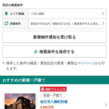
（○：有り △：要駅員設備 ×：無し）
現在の検索条件
地上⇔改札⇔ホーム：○
エレベータ
三河八橋駅
エリア/路線
・ホーム⇔改札
トイレ
駅徒歩10分以内｜価格未定を含む｜建築条件付き土地を含む
詳細条件
《多機能トイレ》
こ
・改札外
新着物件通知を受け取る
その他
の
検
・点字案内（券売機・運賃表）
索
※駅員無配置駅（連絡先：豊田市駅）
検索条件を保存する
条
件
保存した条件の確認・通知設定の変更・解除は
マイページ
から行
で
えます。
通
知
おすすめの新築一戸建て
を
受
成約でもらえる
け
新築一戸建て
取
知立市八橋町的場
る
3,990万円
・