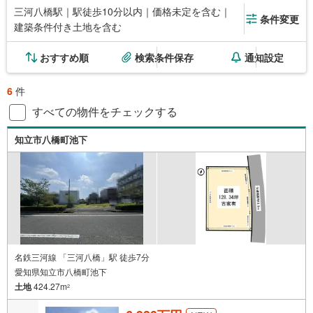
三河八橋駅｜駅徒歩10分以内｜価格未定を含む｜
条件変更
建築条件付き土地を含む
おすすめ順
検索条件保存
通知設定
6
件
すべての物件をチェックする
知立市八橋町池下
名鉄三河線 「三河八橋」駅 徒歩7分
愛知県知立市八橋町池下
土地
424.27m
2