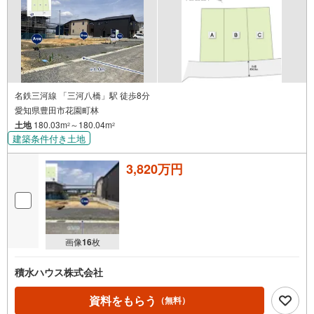
名鉄三河線 「三河八橋」駅 徒歩8分
愛知県豊田市花園町林
土地
180.03m
～180.04m
2
2
建築条件付き土地
3,820万円
画像
16
枚
積水ハウス株式会社
資料をもらう
（無料）