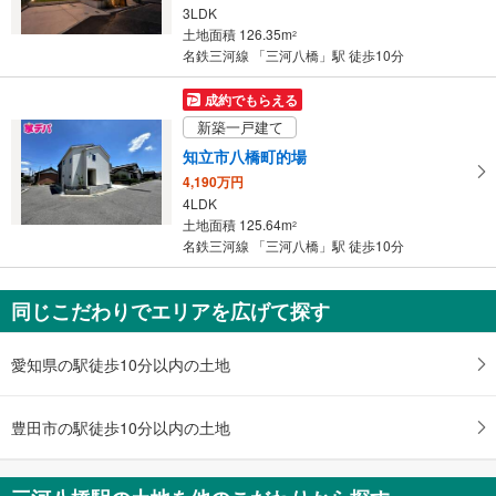
3LDK
条
土地面積 126.35m
2
件
名鉄三河線 「三河八橋」駅 徒歩10分
を
マ
成約でもらえる
イ
新築一戸建て
ペ
知立市八橋町的場
ー
4,190万円
ジ
4LDK
に
土地面積 125.64m
2
保
名鉄三河線 「三河八橋」駅 徒歩10分
存
す
同じこだわりでエリアを広げて探す
る
愛知県の駅徒歩10分以内の土地
豊田市の駅徒歩10分以内の土地