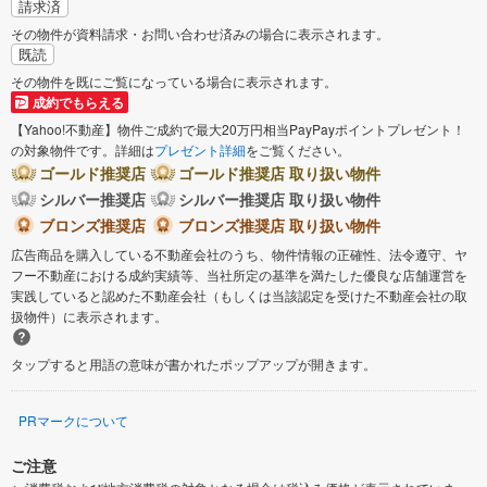
請求済
その物件が資料請求・お問い合わせ済みの場合に表示されます。
既読
その物件を既にご覧になっている場合に表示されます。
成約でもらえる
【Yahoo!不動産】物件ご成約で最大20万円相当PayPayポイントプレゼント！
の対象物件です。詳細は
プレゼント詳細
をご覧ください。
ゴールド推奨店
ゴールド推奨店 取り扱い物件
シルバー推奨店
シルバー推奨店 取り扱い物件
ブロンズ推奨店
ブロンズ推奨店 取り扱い物件
広告商品を購入している不動産会社のうち、物件情報の正確性、法令遵守、ヤ
フー不動産における成約実績等、当社所定の基準を満たした優良な店舗運営を
実践していると認めた不動産会社（もしくは当該認定を受けた不動産会社の取
扱物件）に表示されます。
タップすると用語の意味が書かれたポップアップが開きます。
PRマークについて
ご注意