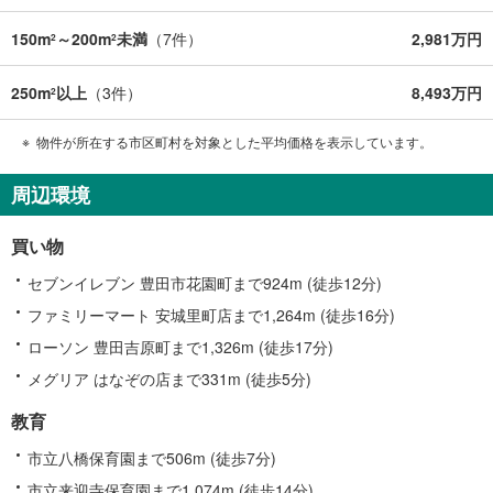
150m
～200m
未満
（
7
件）
2,981万円
2
2
250m
以上
（
3
件）
8,493万円
2
物件が所在する市区町村を対象とした平均価格を表示しています。
周辺環境
買い物
セブンイレブン 豊田市花園町まで924m (徒歩12分)
ファミリーマート 安城里町店まで1,264m (徒歩16分)
ローソン 豊田吉原町まで1,326m (徒歩17分)
メグリア はなぞの店まで331m (徒歩5分)
教育
市立八橋保育園まで506m (徒歩7分)
市立来迎寺保育園まで1,074m (徒歩14分)