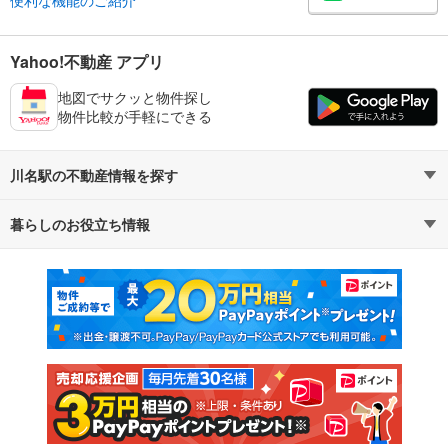
便利な機能のご紹介
Yahoo!不動産 アプリ
地図でサクッと物件探し
物件比較が手軽にできる
川名駅の不動産情報を探す
暮らしのお役立ち情報
不動産・住宅
賃貸住宅
マンションカタログ
教えて！住まいの先生
新築マンション
中古マンション
新築一戸建て
中古一戸建て
注文住宅
土地
売却査定