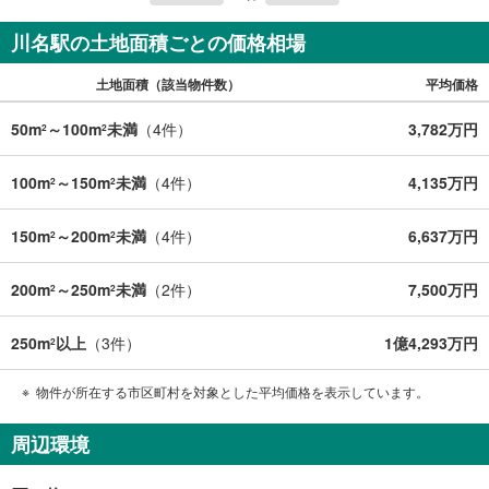
ウス・ディベロップメントの物件
川名駅の土地面積ごとの価格相場
土地面積（該当物件数）
平均価格
50m
～100m
未満
（
4
件）
3,782万円
2
2
100m
～150m
未満
（
4
件）
4,135万円
2
2
150m
～200m
未満
（
4
件）
6,637万円
2
2
200m
～250m
未満
（
2
件）
7,500万円
2
2
250m
以上
（
3
件）
1億4,293万円
2
物件が所在する市区町村を対象とした平均価格を表示しています。
周辺環境