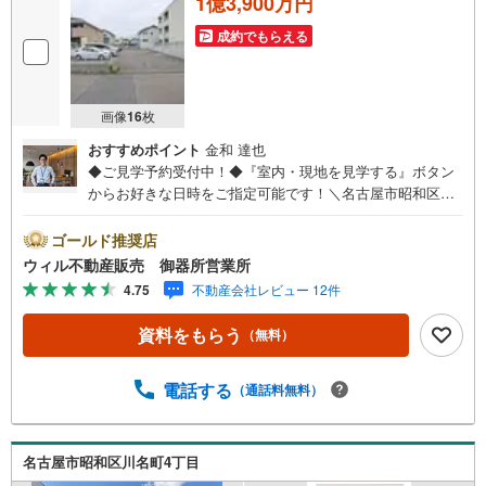
1億3,900万円
成約でもらえる
画像
16
枚
おすすめポイント
金和 達也
◆ご見学予約受付中！◆『室内・現地を見学する』ボタン
からお好きな日時をご指定可能です！＼名古屋市昭和区、
天白区ご売却依頼数1位（2025年10月現在レインズ調べ）/
名古屋市昭和区、天白区の直接のご売却依頼を数多くいた
ゴールド推奨店
だいている不動産仲介会社です。ネット上で分かる立地環
ウィル不動産販売 御器所営業所
境はもちろん、過去にお任せいただいたお客様に現地の生
4.75
不動産会社レビュー 12件
の声をもとに住戸環境を提案致します。＼平日のお住まい
探しの方へ/弊社では平日にご内覧・契約など平日にお住ま
資料をもらう
（無料）
い探しをされるお客様にサービスをご用意しています。＼
お仕事で忙しい方へ/午前10時から午後7時まで”毎日”営業し
ています。事前にご予約頂きましたら営業時間外でのご内
電話する
（通話料無料）
覧もご対応いたします。＼本物件の他にも気になる物件が
ある方へ/不動産業者間で不動産情報が共有されているの
で、名古屋市全域や、その他隣接エリアでもご内覧が可能
名古屋市昭和区川名町4丁目
です！ 【御器所営業所】○地下鉄桜通線、鶴舞線「御器