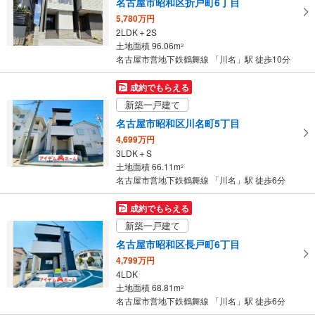
名古屋市昭和区折戸町6丁目
ー
5,780万円
ジ
2LDK＋2S
に
土地面積 96.06m
2
保
名古屋市営地下鉄鶴舞線 「川名」駅 徒歩10分
存
す
成約でもらえる
る
新築一戸建て
名古屋市昭和区川名町5丁目
4,699万円
3LDK＋S
土地面積 66.11m
2
名古屋市営地下鉄鶴舞線 「川名」駅 徒歩6分
成約でもらえる
新築一戸建て
名古屋市昭和区長戸町6丁目
4,799万円
4LDK
土地面積 68.81m
2
名古屋市営地下鉄鶴舞線 「川名」駅 徒歩6分