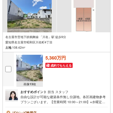
所」駅徒歩1分○お子様が遊べるキッズスペースあり○定休
日ございません
名古屋市営地下鉄鶴舞線 「川名」駅 徒歩9分
愛知県名古屋市昭和区川名町4丁目
土地
108.42m
2
5,360万円
成約でもらえる
画像
13
枚
おすすめポイント
担当 スタッフ
自由な設計が可能な建築条件無し分譲地。各区画建物参考
プランございます。【営業時間 10:00～21:00】※水曜定休
上記時間はお電話が繋がりやすくなっております。ぜひお
気軽にご連絡ください！現地を見学される場合は「室内・
ブロンズ推奨店