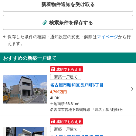
・各ホーム⇔改札
通１・２丁目、広路通７・８丁目、花見通２丁目、山中町２丁目、川名山町１
新着物件通知を受け取る
トイレ
の
丁目
検
４出口
《多機能トイレ》
索
・改札外（１、２番出口方面）
検索条件を保存する
昭和警察署、紫雲殿、檀渓通１・２丁目、広路通５−７丁目、広路本町５・７
スロープ
条
丁目、南分町４−６丁目、長戸町５・６丁目
件
・改札外の多機能トイレ前
保存した条件の確認・通知設定の変更・解除は
マイページ
から行
で
その他
えます。
通
・ＡＥＤ
知
おすすめの新築一戸建て
を
受
成約でもらえる
け
新築一戸建て
取
名古屋市昭和区長戸町6丁目
る
4,799万円
・
4LDK
条
土地面積 68.81m
2
件
名古屋市営地下鉄鶴舞線 「川名」駅 徒歩8分
を
マ
成約でもらえる
イ
新築一戸建て
ペ