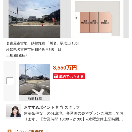
お気軽にご連絡・ご相談ください！※限定物件:当社のみ、
もしくは当社を含めた数社でのみご紹介可能なオープンハ
ウス・ディベロップメントの物件
名古屋市営地下鉄鶴舞線 「川名」駅 徒歩10分
愛知県名古屋市昭和区折戸町6丁目
土地
65.68m
2
3,550万円
成約でもらえる
画像
12
枚
おすすめポイント
担当 スタッフ
建築条件なしの分譲地。各区画の参考プランご用意してお
ります。【営業時間 10:00～21:00】※水曜定休上記時間は
お電話が繋がりやすくなっております。ぜひお気軽にご連
絡ください！現地を見学される場合は「室内・現地を見学
ブロンズ推奨店