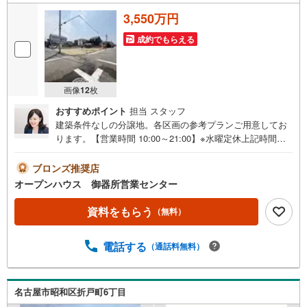
3,550万円
成約でもらえる
画像
12
枚
おすすめポイント
担当 スタッフ
建築条件なしの分譲地。各区画の参考プランご用意してお
ります。【営業時間 10:00～21:00】※水曜定休上記時間は
お電話が繋がりやすくなっております。ぜひお気軽にご連
絡ください！現地を見学される場合は「室内・現地を見学
ブロンズ推奨店
する（無料）」ボタンよりご希望の日時をご記入いただけ
オープンハウス 御器所営業センター
ますとスムーズにご案内が可能です。◎現地のご案内につ
いて・平日や夜遅い時間帯もご案内が可能 ※定休日を除
資料をもらう
（無料）
く・経験豊富なスタッフが物件詳細を丁寧にご説明いたし
ます。・車でご自宅や最寄り駅等、ご指定の場所まで送迎
電話する
（通話料無料）
します。・チャイルドシートのご用意ございます。◎個別F
P相談会 無料物件のご紹介だけでなく住宅ローン・資金
のご相談、まずは家探しについて話を聞きたいという方も
大歓迎です！年間8000棟以上の限定物件を発表しているオ
名古屋市昭和区折戸町6丁目
ープンハウスだから出会える物件が多数ございます。ぜひ