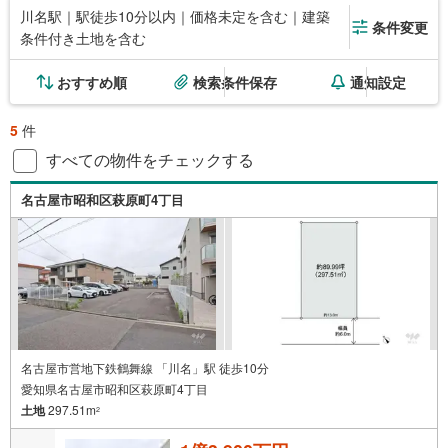
川名駅｜駅徒歩10分以内｜価格未定を含む｜建築
条件変更
条件付き土地を含む
おすすめ順
検索条件保存
通知設定
5
件
すべての物件をチェックする
名古屋市昭和区萩原町4丁目
名古屋市営地下鉄鶴舞線 「川名」駅 徒歩10分
愛知県名古屋市昭和区萩原町4丁目
土地
297.51m
2