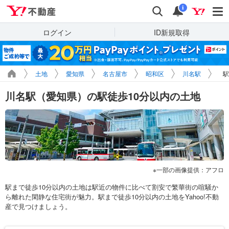
Yahoo!不動産
検索
通知
i
ログイン
ID新規取得
土地
愛知県
名古屋市
昭和区
川名駅
駅
川名駅（愛知県）の駅徒歩10分以内の土地
一部の画像提供：アフロ
駅まで徒歩10分以内の土地は駅近の物件に比べて割安で繁華街の喧騒か
ら離れた閑静な住宅街が魅力。駅まで徒歩10分以内の土地をYahoo!不動
産で見つけましょう。