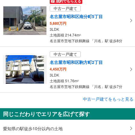
成約でもらえる
中古一戸建て
名古屋市昭和区南分町5丁目
5,680万円
3LDK
土地面積 214.74m
2
名古屋市営地下鉄鶴舞線 「川名」駅 徒歩8分
中古一戸建て
名古屋市昭和区駒方町2丁目
4,450万円
3LDK
土地面積 51.76m
2
名古屋市営地下鉄鶴舞線 「川名」駅 徒歩7分
成約でもらえる
中古一戸建てをもっと見る
中古一戸建て
同じこだわりでエリアを広げて探す
名古屋市昭和区川原通3丁目
4,200万円
2LDK＋S
愛知県の駅徒歩10分以内の土地
土地面積 55.38m
2