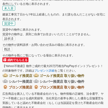
条件にしている土地に表示されます。
未入居
建築工事完了日から1年以上経過したものの、まだ誰も住んだことがない住宅に
表示されます。
賃貸中
賃貸中の物件に表示されます。
賃貸中の物件は、原則ご自身でお住まいいただくことができません。
請求済
その物件が資料請求・お問い合わせ済みの場合に表示されます。
既読
その物件を既にご覧になっている場合に表示されます。
成約でもらえる
【Yahoo!不動産】物件ご成約で最大20万円相当PayPayポイントプレゼント！
の対象物件です。詳細は
プレゼント詳細
をご覧ください。
ゴールド推奨店
ゴールド推奨店 取り扱い物件
シルバー推奨店
シルバー推奨店 取り扱い物件
ブロンズ推奨店
ブロンズ推奨店 取り扱い物件
広告商品を購入している不動産会社のうち、物件情報の正確性、法令遵守、ヤ
フー不動産における成約実績等、当社所定の基準を満たした優良な店舗運営を
実践していると認めた不動産会社（もしくは当該認定を受けた不動産会社の取
扱物件）に表示されます。