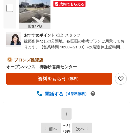
成約でもらえる
画像
12
枚
おすすめポイント
担当 スタッフ
建築条件なしの分譲地。各区画の参考プランご用意してお
ります。【営業時間 10:00～21:00】※水曜定休上記時間は
お電話が繋がりやすくなっております。ぜひお気軽にご連
絡ください！現地を見学される場合は「室内・現地を見学
ブロンズ推奨店
する（無料）」ボタンよりご希望の日時をご記入いただけ
オープンハウス 御器所営業センター
ますとスムーズにご案内が可能です。◎現地のご案内につ
いて・平日や夜遅い時間帯もご案内が可能 ※定休日を除
資料をもらう
（無料）
く・経験豊富なスタッフが物件詳細を丁寧にご説明いたし
ます。・車でご自宅や最寄り駅等、ご指定の場所まで送迎
電話する
（通話料無料）
します。・チャイルドシートのご用意ございます。◎個別F
P相談会 無料物件のご紹介だけでなく住宅ローン・資金
のご相談、まずは家探しについて話を聞きたいという方も
大歓迎です！年間8000棟以上の限定物件を発表しているオ
1
ープンハウスだから出会える物件が多数ございます。ぜひ
お気軽にご連絡・ご相談ください！※限定物件:当社のみ、
1
〜
5
件
前へ
次へ
もしくは当社を含めた数社でのみご紹介可能なオープンハ
/
5
件