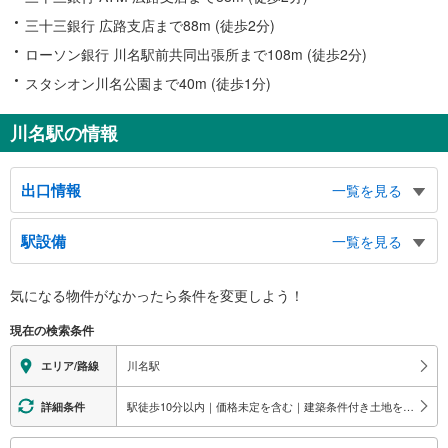
三十三銀行 広路支店まで88m (徒歩2分)
ローソン銀行 川名駅前共同出張所まで108m (徒歩2分)
スタシオン川名公園まで40m (徒歩1分)
川名駅の情報
出口情報
一覧を見る
１出口
駅設備
一覧を見る
（利用時間 ６：００～２３：００）、市バス １・４番のりば（広路小学
校）、広路小学校、第三銀行、名古屋市児童福祉センター、名古屋市発達障害
バリアフリー状況
者支援センター、広路通５−７丁目、川名本町４−６丁目、川名町４−６丁目、
気になる物件がなかったら
条件を変更しよう！
※段差なしでの移動経路
安田通５−７丁目、萩原町６丁目、川原通７・８丁目
（○：有り △：要駅員設備 ×：無し）
２出口
現在の検索条件
地上⇔改札⇔ホーム：○
市バス ２・３番のりば（広路小学校）、名古屋銀行、桑山美術館、川原コミ
エレベータ
川名駅
エリア/路線
ュニティセンター、川原通７・８丁目、広路通７・８丁目、花見通１丁目、山
・各ホーム⇔改札
花町、向山町１丁目、山中町１・２丁目
・地上出口（２番出入口東側）
駅徒歩10分以内｜価格未定を含む｜建築条件付き土地を含む
詳細条件
３出口
エスカレータ
（利用時間 ６：００～２３：００）、駒方中学校、駒方町１−５丁目、檀渓
こ