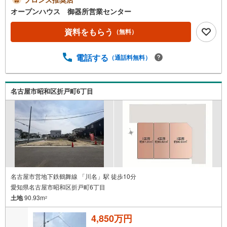
する（無料）」ボタンよりご希望の日時をご記入いただけ
オープンハウス 御器所営業センター
ますとスムーズにご案内が可能です。◎現地のご案内につ
いて・平日や夜遅い時間帯もご案内が可能 ※定休日を除
資料をもらう
（無料）
く・経験豊富なスタッフが物件詳細を丁寧にご説明いたし
ます。・車でご自宅や最寄り駅等、ご指定の場所まで送迎
電話する
（通話料無料）
します。・チャイルドシートのご用意ございます。◎個別F
P相談会 無料物件のご紹介だけでなく住宅ローン・資金
のご相談、まずは家探しについて話を聞きたいという方も
大歓迎です！年間8000棟以上の限定物件を発表しているオ
名古屋市昭和区折戸町6丁目
ープンハウスだから出会える物件が多数ございます。ぜひ
お気軽にご連絡・ご相談ください！※限定物件:当社のみ、
もしくは当社を含めた数社でのみご紹介可能なオープンハ
ウス・ディベロップメントの物件
名古屋市営地下鉄鶴舞線 「川名」駅 徒歩10分
愛知県名古屋市昭和区折戸町6丁目
土地
90.93m
2
4,850万円