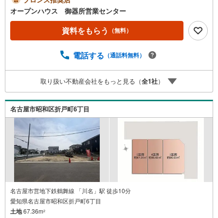
現地を見学する（無料）」ボタンよりご希望の日時をご記
オープンハウス 御器所営業センター
入いただけますとスムーズにご案内が可能です。◎現地の
ご案内について・平日や夜遅い時間帯もご案内が可能 ※定
資料をもらう
（無料）
休日を除く・経験豊富なスタッフが物件詳細を丁寧にご説
明いたします。・車でご自宅や最寄り駅等、ご指定の場所
電話する
（通話料無料）
まで送迎します。・チャイルドシートのご用意ございま
す。◎個別FP相談会 無料物件のご紹介だけでなく住宅ロ
ーン・資金のご相談、まずは家探しについて話を聞きたい
取り扱い不動産会社をもっと見る（
全
1
社
）
という方も大歓迎です！年間8000棟以上の限定物件を発表
しているオープンハウスだから出会える物件が多数ござい
ます。ぜひお気軽にご連絡・ご相談ください！※限定物件:
名古屋市昭和区折戸町6丁目
当社のみ、もしくは当社を含めた数社でのみご紹介可能な
オープンハウス・ディベロップメントの物件
名古屋市営地下鉄鶴舞線 「川名」駅 徒歩10分
愛知県名古屋市昭和区折戸町6丁目
土地
67.36m
2