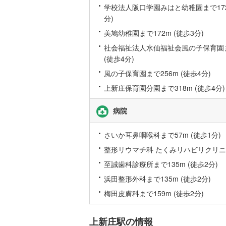
学校法人阪口学園みはと幼稚園まで172
分)
名古屋市
美鳩幼稚園まで172m (徒歩3分)
名古屋市
社会福祉法人水仙福祉会風の子保育園ま
(徒歩4分)
京都市営
風の子保育園まで256m (徒歩4分)
OsakaMe
上新庄保育園分園まで318m (徒歩4分)
OsakaMe
病院
OsakaMe
さいか耳鼻咽喉科まで57m (徒歩1分)
福岡市地
整形リウマチ科 たくみリハビリクリニック
至誠歯科診療所まで135m (徒歩2分)
私鉄・その他
札幌市電
(
浜田整形外科まで135m (徒歩2分)
道南いさ
梅田皮膚科まで159m (徒歩2分)
阿武隈急
上新庄駅の情報
秋田内陸