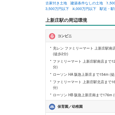
古家付き土地
建築条件なしの土地
1,5
後藤寺線
(
3,500万円以下
4,000万円以下
駅近・駅
東北新幹
上新庄駅の周辺環境
秋田新幹
山陽新幹
コンビニ
西九州新
充レン ファミリーマート 上新庄駅南店
(徒歩2分)
地下鉄
札幌市営
ファミリーマート 上新庄駅南店まで128
仙台市地
分)
ローソン HA 阪急上新庄まで154m (徒
東京メト
ファミリーマート 上新庄駅北店まで163
東京メト
分)
ローソン HB 阪急上新庄南まで176m (
東京メト
都営浅草
保育園／幼稚園
都営大江