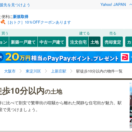
Yahoo! JAPAN
援先を見つけよう
と便利に
新規取得
［おトク］10％OFFクーポンあります
検索条件を保存しました
買う
建てる
売る
5
)
札沼線
(
5
)
建ち方、日当たり
ョン
新築一戸建て
中古一戸建て
注文住宅
土地
売却査定
カ
この検索条件の新着物件通知は、
マイページ
から設定できます。
室蘭本線
(
0
)
以上
（
1
）
角地
（
0
）
岩手
宮城
秋田
山形
4
)
富良野線
(
0
)
)
(
4
)
(
2
)
(
5
)
(
5
)
(
4
)
(
2
)
2
）
整形地
（
0
）
上新庄駅、駅徒歩10分以内、価格未定を含む、建築条
神奈川
埼玉
千葉
茨城
0
)
釧網本線
(
0
)
大阪市
東淀川区
上新庄駅
駅徒歩10分以内の物件一覧
件付き土地を含む
契約、入居関連など
)
水郡線
(
5
)
長野
富山
石川
福井
)
(
5
)
(
5
)
(
4
)
(
3
)
(
1
)
(
3
)
徒歩10分以内
（
0
）
第一種低層住居専用地域
（
0
）
の土地
)
上越線
(
0
)
閉じる
閉じる
お気に入りリストを見る
お気に入りリストを見る
閉じる
閉じる
岐阜
静岡
三重
物件に比べて割安で繁華街の喧騒から離れた閑静な住宅街が魅力。駅
検索条件を保存する
)
水戸線
(
2
)
動産で見つけましょう。
)
(
0
)
仙山線
(
17
)
マイページ
駅が始発駅
（
0
）
海まで2km以内
（
0
）
兵庫
京都
滋賀
奈良
気仙沼線
(
1
)
応