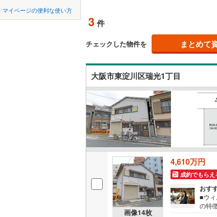
中国
鳥取
北上線
(
0
)
マイページの便利な使い方
オンライ
3
件
山田線
(
0
)
四国
徳島
大湊線
(
0
)
まとめて
オンライ
チェックした物件を
九州・沖縄
福岡
只見線
(
1
)
大阪市東淀川区瑞光1丁目
奥羽本線
(
男鹿線
(
0
)
0
0
0
0
0
0
該当物件
該当物件
該当物件
該当物件
該当物件
該当物件
件
件
件
件
件
件
羽越本線
(
飯山線
(
0
)
湘南新宿
4,610万円
(
223
)
成約でもらえ
外房線
(
57
おす
成田線
(
22
■ウ
の特
画像
14
枚
もご
東金線
(
16