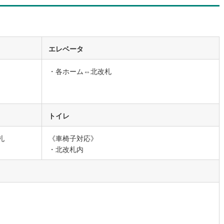
道
(
0
)
北越急行ほくほく線
(
0
)
て銀河鉄道
(
1
)
青い森鉄道
(
0
)
エレベータ
弘南線
(
0
)
弘南鉄道大鰐線
(
0
)
・各ホーム⇔北改札
鉄道鳥海山ろく線
(
0
)
福島交通飯坂線
(
15
)
長野線
(
0
)
上田電鉄別所線
(
0
)
トイレ
イトレール
(
8
)
関東鉄道竜ケ崎線
(
2
)
鉄道大洗鹿島線
(
9
)
ひたちなか海浜鉄道湊線
(
5
)
札
《車椅子対応》
・北改札内
4
)
千葉都市モノレール
(
31
)
鉄道上毛線
(
20
)
秩父鉄道
(
15
)
線
(
22
)
つくばエクスプレス
(
64
)
144
)
京成押上線
(
30
)