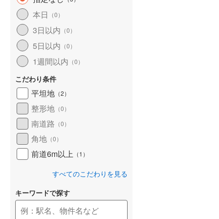
和歌山線
(
44
)
本日
（
0
）
3日以内
東西線
(
14
)
（
0
）
5日以内
（
0
）
予讃線
(
7
)
1週間以内
（
0
）
高徳線
(
8
)
こだわり条件
牟岐線
(
2
)
平坦地
（
2
）
山陽本線（JR九州）
(
1
)
整形地
（
0
）
篠栗線
(
10
)
南道路
（
0
）
角地
指宿枕崎線
(
62
)
（
0
）
前道6m以上
（
1
）
筑肥線
(
12
)
すべてのこだわりを見る
久大本線
(
6
)
キーワードで探す
日田彦山線
(
5
)
筑豊本線
(
6
)