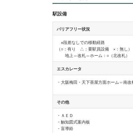
駅設備
いすみ鉄
IGRいわ
バリアフリー状況
弘南鉄道
※段差なしでの移動経路
由利高原
（○：有り △：要駅員設備 ×：無し）
地上⇔改札⇔ホーム：○（北改札）
長野電鉄
エスカレータ
宇都宮ラ
鹿島臨海
・大阪梅田・天下茶屋方面ホーム⇔南改
小湊鐵道
(
その他
上毛電気
流鉄流山
・ＡＥＤ
・触知図式案内板
京成本線
(
・盲導鈴