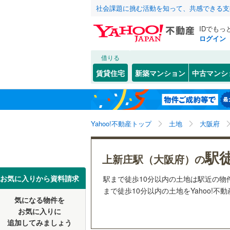
社会課題に挑む活動を知って、共感できる支
IDでもっ
ログイン
借りる
北海道
JR
北海道
函館本線
(
こだわり条件
配置、向き、
賃貸住宅
新築マンション
中古マンシ
石勝線
(
0
)
前道6m
東北
青森
根室本線
(
(
0
)
(
1
)
(
1
平坦地
（
関東
東京
石北本線
(
Yahoo!不動産トップ
土地
大阪府
販売、価格、
常磐線
(
81
信越・北陸
新潟
(
1
)
(
1
)
(
6
駅
更地渡し
上新庄駅（大阪府）の
高崎線
(
86
東海
愛知
お気に入りから資料請求
駅まで徒歩10分以内の土地は駅近の
立地
両毛線
(
37
まで徒歩10分以内の土地をYahoo!不
(
2
)
(
3
)
(
0
烏山線
(
8
)
気になる物件を
最寄りの
近畿
大阪
お気に入りに
石巻線
(
8
)
追加してみましょう
オンライン対