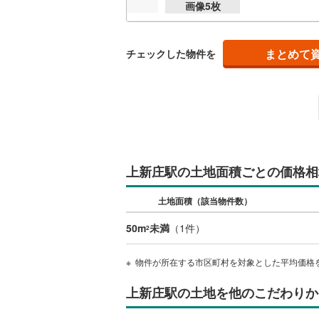
画像
5
枚
桜井線
(
31
阪和線
(
63
まとめて
チェックした物件を
おおさか
内子線
(
0
)
鳴門線
(
0
)
土讃線
(
37
上新庄駅の土地面積ごとの価格相
鹿児島本
土地面積（該当物件数）
三角線
(
5
)
長崎本線
(
50m
未満
（
1
件）
2
佐世保線
(
物件が所在する市区町村を対象とした平均価格
豊肥本線
(
上新庄駅の土地を他のこだわりか
日南線
(
3
)