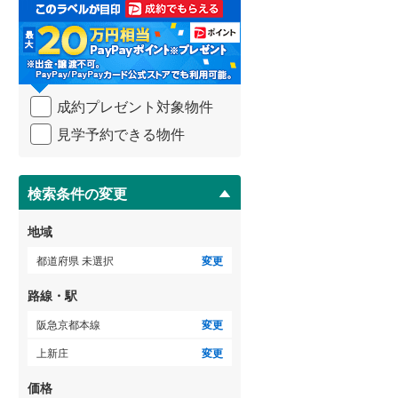
取
る
武蔵野線
(
140
)
・
条
横須賀線
(
91
)
件
を
青梅線
(
71
)
成約プレゼント対象物件
マ
イ
小海線
(
1
)
見学予約できる物件
ペ
ー
京浜東北線
(
290
)
ジ
に
検索条件の変更
総武線
(
293
)
保
存
御殿場線
(
15
)
地域
す
る
中央本線（JR東海）
(
49
)
都道府県 未選択
変更
太多線
(
15
)
路線・駅
名松線
(
0
)
阪急京都本線
変更
上新庄
変更
東海道本線（JR西日本）
(
149
)
価格
小浜線
(
1
)