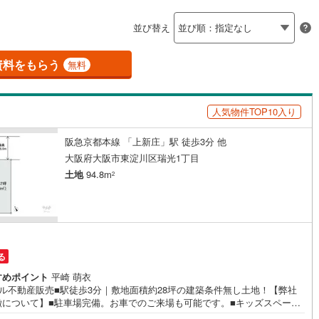
島根
岡山
広島
山口
釜石線
(
0
)
ン内見(相談)可
（
3
）
IT重説可
（
2
）
並び替え
花輪線
(
0
)
香川
愛媛
高知
保存した条件を見る
磐越東線
(
1
)
資料をもらう
ン対応とは？
無料
佐賀
長崎
熊本
大分
陸羽東線
(
2
)
人気物件TOP10入り
6
)
米坂線
(
0
)
阪急京都本線 「上新庄」駅 徒歩3分 他
五能線
(
0
)
この条件で検索する
この条件で検索する
この条件で検索する
この条件で検索する
この条件で検索する
この条件で検索する
市区町村以下を選択
市区町村を選択す
駅を選択する
大阪府大阪市東淀川区瑞光1丁目
0
)
白新線
(
0
)
土地
94.8m
2
越後線
(
4
)
ライン（宇都宮～逗子）
湘南新宿ライン（前橋～小田原）
(
183
)
る
)
内房線
(
72
)
すめポイント
平崎 萌衣
)
鹿島線
(
0
)
ィル不動産販売■駅徒歩3分｜敷地面積約28坪の建築条件無し土地！【弊社
徴について】■駐車場完備。お車でのご来場も可能です。■キッズスペース
ざいますので、小さなお子様がいらっしゃるご家族もお気軽にご来場くだ
)
東海道本線
(
79
)