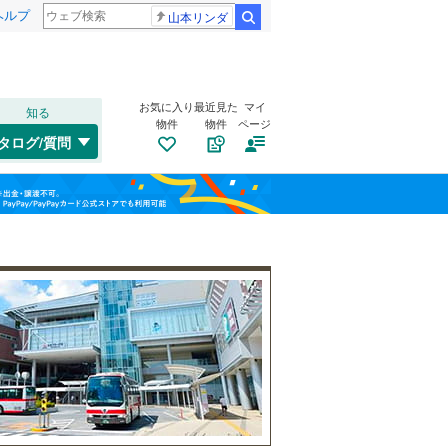
ヘルプ
山本リンダ
検索
お気に入り
最近見た
マイ
知る
物件
物件
ページ
千歳線
(
3
)
タログ/質問
日高本線
(
0
)
南道路
（
0
）
福島
宗谷本線
(
0
)
(
1
)
(
0
)
(
1
)
古家あり
（
3
）
栃木
群馬
山梨
東北本線
(
161
)
川越線
(
53
)
(
1
)
(
3
)
(
4
)
吾妻線
(
1
)
日光線
(
13
)
仙石線
(
43
)
小学校まで1km以内
（
2
）
和歌山
大船渡線
(
0
)