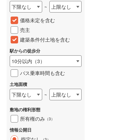
下限なし
上限なし
~
城端線
(
0
)
価格未定を含む
関西本線（JR西日本）
(
58
)
売主
大阪環状線
(
34
)
建築条件付土地を含む
山陽本線（JR西日本）
(
76
)
駅からの徒歩分
姫新線
(
6
)
10分以内
（
3
）
吉備線
(
5
)
バス乗車時間も含む
芸備線
(
12
)
土地面積
可部線
(
28
)
下限なし
上限なし
~
宇部線
(
1
)
敷地の権利形態
山陰本線
(
83
)
所有権のみ
（
3
）
境線
(
1
)
情報公開日
奈良線
(
62
)
指定なし
（
3
）