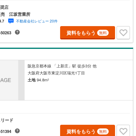
■整形地！■フラットな地勢！■周辺は住宅街！静かで落ち着いた雰囲気！■
パーや区役所、医療機関など生活施設が徒歩圏に揃うロケーション！暮ら
奨店
2
)
七尾線
(
1
)
すいです！■阪急京都線「上新庄駅」徒歩6分の近さ！電車通勤通学に便利
販売 江坂営業所
地！■『豊新小学校』至近！中学校も徒歩圏内で子育て世帯に嬉しい住環
高山本線（JR西日本）
(
0
)
不動産会社レビュー 20件
4.7
■『瑞光寺公園』徒歩9分！お子さまの遊び場や休日の散策やリフレッシュ
◎■府道16号大阪高槻線沿いに「かぶと公園」あり！お子さまとのお出かけ
JR西日本）
(
31
)
湖西線
(
27
)
資料をもらう
-50263
無料
ッタリの場所！【弊社の特徴について】■駐車場完備。お車でのご来場も可
す。■キッズスペースもございますので、小さなお子様がいらっしゃるご家
福知山線
(
53
)
気軽にご来場ください！【営業時間 10:00～19:00】（定休日なし）火曜
水曜日も営業しております。
8
)
播但線
(
12
)
津山線
(
1
)
阪急京都本線 「上新庄」駅 徒歩3分 他
大阪府大阪市東淀川区瑞光1丁目
伯備線
(
2
)
土地
94.8m
2
)
呉線
(
18
)
山口線
(
1
)
1
)
美祢線
(
0
)
スリード
因美線
(
0
)
資料をもらう
-51394
無料
草津線
(
2
)