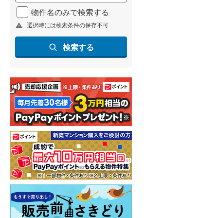
北海道新幹線
(
0
)
物件名のみで検索する
選択時には検索条件の保存不可
山形新幹線
(
38
)
東海道新幹線
(
89
)
検索する
九州新幹線
(
9
)
札幌市営地下鉄東豊線
(
6
)
東京メトロ銀座線
(
52
)
東京メトロ日比谷線
(
78
)
東京メトロ有楽町線
(
78
)
東京メトロ副都心線
(
95
)
都営新宿線
(
84
)
横浜市営地下鉄グリーンライン