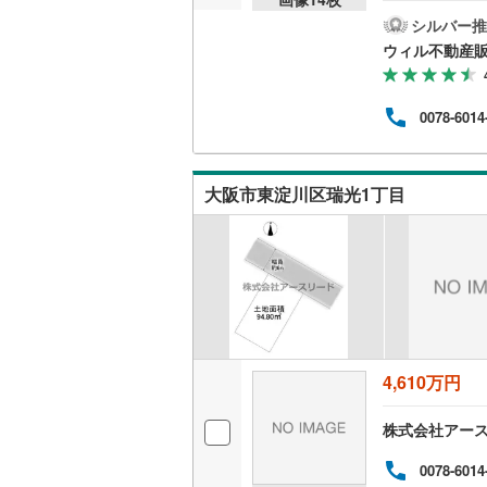
地！
スー
シルバー推
越美北線
(
しや
ウィル不動産
な立
氷見線
(
2
)
境！
にも
紀勢本線（
0078-6014
にピ
能で
桜島線
(
5
)
族もお
日・
加古川線
(
大阪市東淀川区瑞光1丁目
赤穂線
(
1
)
宇野線
(
5
)
福塩線
(
12
岩徳線
(
9
)
4,610万円
小野田線
(
株式会社アー
舞鶴線
(
0
)
0078-6014
木次線
(
0
)