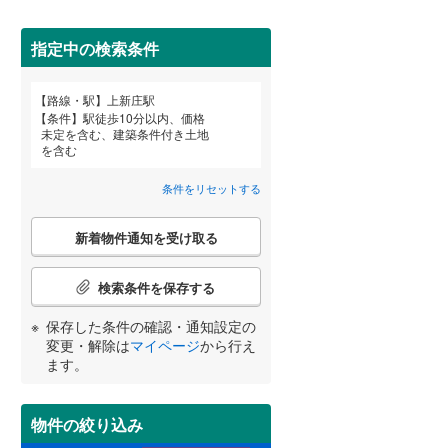
田沢湖線
(
0
)
指定中の検索条件
八戸線
(
0
)
磐越西線
(
0
)
詳しく見る
路線・駅
上新庄駅
宮崎
鹿児島
沖縄
条件
駅徒歩10分以内、価格
陸羽西線
(
0
)
未定を含む、建築条件付き土地
を含む
左沢線
(
0
)
条件をリセットする
津軽線
(
0
)
する
る
条件をリセットする
条件をリセットする
条件をリセットする
条件をリセットする
条件をリセットする
条件をリセットする
こ
信越本線
(
3
)
新着物件通知を受け取る
の
検
弥彦線
(
0
)
索
検索条件を保存する
条
総武本線
(
106
)
件
保存した条件の確認・通知設定の
で
変更・解除は
マイページ
から行え
通
ます。
京葉線
(
30
)
知
を
久留里線
(
19
)
受
物件の絞り込み
け
山手線
(
196
)