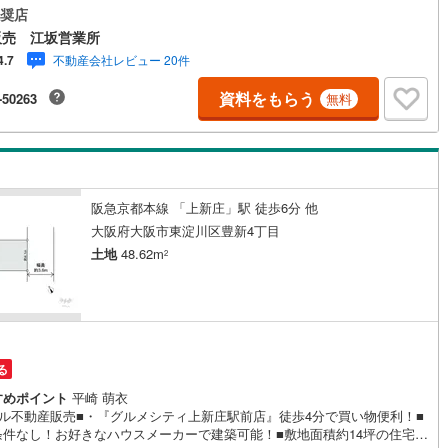
！＝＝＝＝＝＝＝＝＝＝＝＝＝＝＝＝＝＝＝＝＝＝＝＝＝＝＝＝＝＝【営
奨店
 10:00～19:00】（定休日なし）火曜日・水曜日も営業しております。上
9
)
鶴見線
(
14
)
販売 江坂営業所
間はお電話が繋がりやすくなっております。ぜひお気軽にご連絡下さい！
不動産会社レビュー 20件
4.7
を見学される場合は「室内・現地を見学する（無料）」ボタンよりご希望
)
根岸線
(
26
)
時をご記入いただけますとスムーズにご案内が可能です。＝＝＝＝＝＝＝
資料をもらう
-50263
無料
＝＝＝＝＝＝＝＝＝＝＝＝＝＝＝＝＝＝＝＝＝■物件担当、リフォーム担
)
中央本線（JR東日本）
(
248
)
ローン担当がチームとなりお客様をサポートします。■リフォーム担当と一
現地見学を行い、その場でリフォームのご提案等をさせていただきます！■
53
)
八高線
(
102
)
、弊社独自の物件管理システム「Willing-Navi」で、お客様にぴったりの
のご紹介が可能です！
1
)
大糸線（JR東日本）
(
1
)
阪急京都本線 「上新庄」駅 徒歩6分 他
各駅停車）
(
61
)
埼京線
(
199
)
大阪府大阪市東淀川区豊新4丁目
土地
48.62m
)
東海道本線（JR東海）
(
215
)
2
)
飯田線
(
91
)
)
高山本線（JR東海）
(
2
)
JR東海）
(
29
)
紀勢本線（JR東海）
(
2
)
る
すめポイント
平崎 萌衣
博多南線
(
0
)
ィル不動産販売■・『グルメシティ上新庄駅前店』徒歩4分で買い物便利！■
条件なし！お好きなハウスメーカーで建築可能！■敷地面積約14坪の住宅用
R西日本）
(
0
)
北陸本線
(
0
)