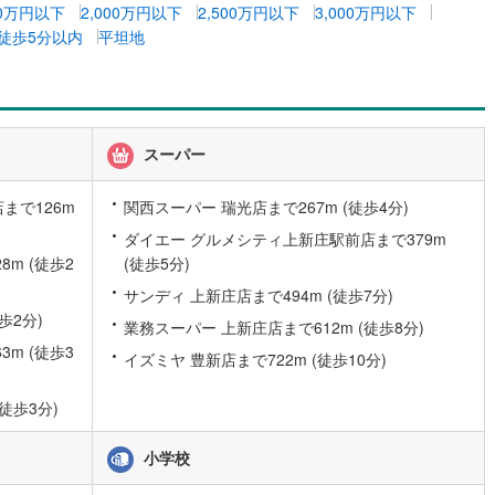
00万円以下
2,000万円以下
2,500万円以下
3,000万円以下
0
)
宮崎空港線
(
0
)
徒歩5分以内
平坦地
線
(
42
)
上越新幹線
(
29
)
線
(
32
)
北陸新幹線
(
31
)
線
(
7
)
北陸新幹線（JR西日本）
(
2
)
スーパー
幹線
(
1
)
まで126m
関西スーパー 瑞光店まで267m (徒歩4分)
ダイエー グルメシティ上新庄駅前店まで379m
地下鉄南北線
(
4
)
札幌市営地下鉄東西線
(
4
)
m (徒歩2
(徒歩5分)
下鉄南北線
(
24
)
仙台市地下鉄東西線
(
15
)
サンディ 上新庄店まで494m (徒歩7分)
歩2分)
ロ丸ノ内線
(
166
)
東京メトロ丸ノ内方南支線
(
43
)
業務スーパー 上新庄店まで612m (徒歩8分)
m (徒歩3
イズミヤ 豊新店まで722m (徒歩10分)
ロ東西線
(
120
)
東京メトロ千代田線
(
79
)
徒歩3分)
ロ半蔵門線
(
50
)
東京メトロ南北線
(
134
)
線
(
109
)
都営三田線
(
123
)
小学校
戸線
(
195
)
横浜市営地下鉄ブルーライン
(
112
)