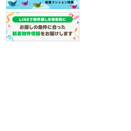
(
29
)
名古屋市営地下鉄鶴舞線
(
68
)
名古屋市営地下鉄名港線
(
21
)
OsakaMetro長堀鶴見緑地線
(
22
)
OsakaMetro谷町線
(
44
)
OsakaMetro千日前線
(
23
)
神戸市営地下鉄海岸線
(
6
)
福岡市地下鉄七隈線
(
47
)
函館市電宝来・谷地頭線
(
0
)
真岡鐵道
(
3
)
山形鉄道フラワー長井線
(
0
)
えちごトキめき鉄道妙高はねうまラ