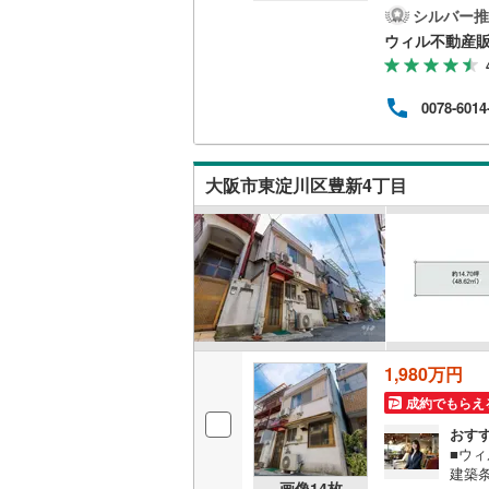
さい
シルバー推
業時間
南武線
(
12
ウィル不動産
記時
現地
横浜線
(
93
の日
0078-6014
＝＝
相模線
(
64
当、
緒に
五日市線
(
その他
大阪市東淀川区豊新4丁目
物件
篠ノ井線
(
常磐線（
伊東線
(
10
身延線
(
17
武豊線
(
11
1,980万円
関西本線（
成約でもらえ
おす
参宮線
(
0
)
■ウ
建築
大糸線（J
画像
14
枚