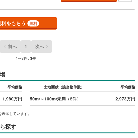
)
片町線
(
28
)
)
関西空港線
(
0
)
資料をもらう
無料
東線
(
44
)
本四備讃線
(
0
)
予土線
(
0
)
前へ
1
次へ
徳島線
(
2
)
1
〜
3
件 /
3
件
)
土讃線
(
1
)
場
線
(
87
)
香椎線
(
15
)
平均価格
土地面積（該当物件数）
平均価格
肥薩線
(
0
)
5
)
唐津線
(
0
)
1,980万円
50m
～100m
未満
（
8
件）
2,973万円
2
2
2
)
大村線
(
0
)
を表示しています。
6
)
日豊本線
(
38
)
ら探す
吉都線
(
1
)