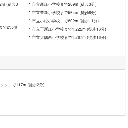
m (徒歩3
市立新庄小学校まで209m (徒歩3分)
市立豊新小学校まで564m (徒歩8分)
営地下鉄東山線
(
91
)
名古屋市営地下鉄名城線
(
116
)
市立小松小学校まで802m (徒歩11分)
営地下鉄桜通線
(
89
)
名古屋市営地下鉄上飯田線
(
20
)
で255m
市立下新庄小学校まで1,222m (徒歩16分)
地下鉄烏丸線
(
55
)
京都市営地下鉄東西線
(
48
)
市立大隅西小学校まで1,267m (徒歩16分)
tro今里筋線
(
29
)
OsakaMetro御堂筋線
(
46
)
tro四つ橋線
(
12
)
OsakaMetro中央線
(
19
)
tro堺筋線
(
9
)
神戸市営地下鉄西神・山手線
(
14
)
下鉄空港線
(
16
)
福岡市地下鉄箱崎線
(
5
)
まで117m (徒歩2分)
2
)
函館市電
(
0
)
りび鉄道
(
0
)
わたらせ渓谷鐵道
(
5
)
行
(
5
)
会津鉄道
(
1
)
縦貫鉄道
(
0
)
しなの鉄道北しなの線
(
0
)