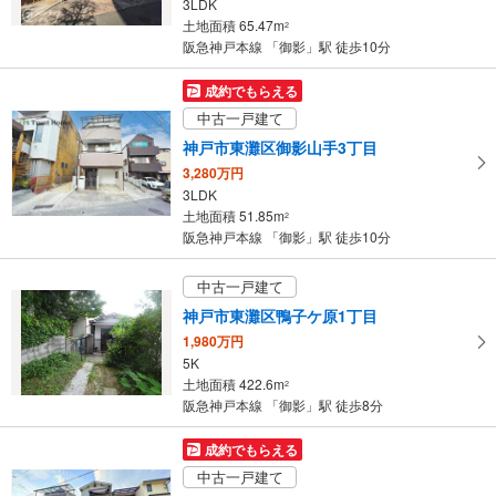
3LDK
条
土地面積 65.47m
2
件
阪急神戸本線 「御影」駅 徒歩10分
を
マ
成約でもらえる
イ
中古一戸建て
ペ
神戸市東灘区御影山手3丁目
ー
3,280万円
ジ
3LDK
に
土地面積 51.85m
2
保
阪急神戸本線 「御影」駅 徒歩10分
存
す
中古一戸建て
る
神戸市東灘区鴨子ケ原1丁目
1,980万円
5K
土地面積 422.6m
2
阪急神戸本線 「御影」駅 徒歩8分
成約でもらえる
中古一戸建て