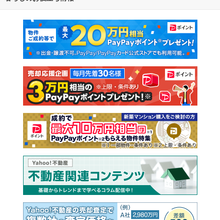
マンションカタログ
教えて！住まいの先生
新築マンション
中古マンション
新築一戸建て
中古一戸建て
注文住宅
土地
売却査定