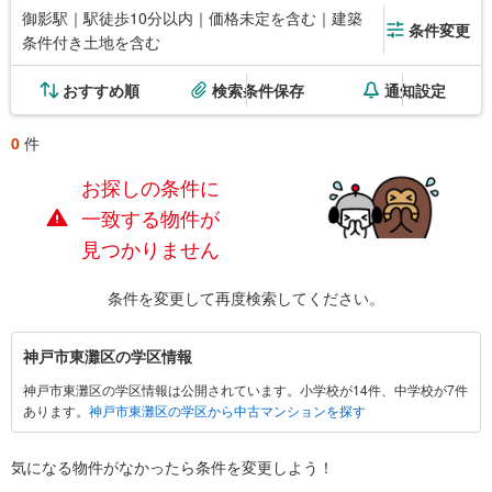
御影駅｜駅徒歩10分以内｜価格未定を含む｜建築
条件変更
条件付き土地を含む
おすすめ順
検索条件保存
通知設定
0
件
お探しの条件に
一致する物件が
見つかりません
条件を変更して再度検索してください。
神
神戸市東灘区の学区情報
戸
神戸市東灘区の学区情報は公開されています。小学校が14件、中学校が7件
市
あります。
神戸市東灘区の学区から中古マンションを探す
東
灘
区
気になる物件がなかったら
条件を変更しよう！
に