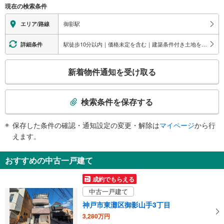
現在の検索条件
関
す
御影駅
エリア/路線
る
情
駅徒歩10分以内｜価格未定を含む｜建築条件付き土地を含む
詳細条件
報
こ
新着物件通知を受け取る
の
検
索
検索条件を保存する
条
件
保存した条件の確認・通知設定の変更・解除は
マイページ
から行
で
えます。
通
知
おすすめの中古一戸建て
を
受
成約でもらえる
け
中古一戸建て
取
神戸市東灘区御影山手3丁目
る
3,280万円
・