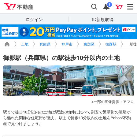
Yahoo!不動産
検索
通知
i
ログイン
ID新規取得
土地
兵庫県
神戸市
東灘区
御影駅
駅徒
御影駅（兵庫県）の駅徒歩10分以内の土地
一部の画像提供：アフロ
駅まで徒歩10分以内の土地は駅近の物件に比べて割安で繁華街の喧騒か
ら離れた閑静な住宅街が魅力。駅まで徒歩10分以内の土地をYahoo!不動
産で見つけましょう。