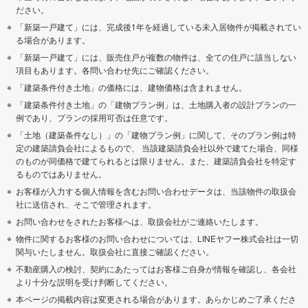
ださい。
「新築一戸建て」には、完成後1年を経過している未入居物件が掲載されてい
る場合があります。
「新築一戸建て」には、販売住戸が複数の物件は、全ての住戸に該当しない
項目もあります。各問い合わせ先にご確認ください。
「建築条件付き土地」の価格には、建物価格は含まれません。
「建築条件付き土地」の「建物プラン例」は、土地購入者の設計プランの一
例であり、プランの採用可否は任意です。
「土地（建築条件なし）」の「建物プラン例」に関して、そのプラン例は特
定の建築請負会社によるもので、 当該建築請負会社以外で建てた場合、同様
のものが同価格で建てられるとは限りません。また、建築請負会社を特定す
るものではありません。
お客様が入力する個人情報を含むお問い合わせデータは、当該物件の取扱会
社に送信され、そこで管理されます。
お問い合わせをされたお客様へは、取扱会社がご連絡いたします。
物件に関するお客様のお問い合わせについては、LINEヤフー株式会社は一切
関与いたしません。取扱会社に直接ご確認ください。
不動産購入の検討、契約にあたってはお客様ご自身が情報を確認し、各会社
より十分な説明を受け判断してください。
本ページの掲載内容は変更される場合があります。あらかじめご了承くださ