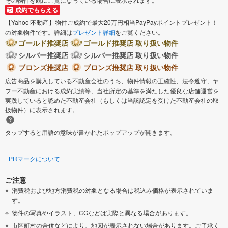
成約でもらえる
【Yahoo!不動産】物件ご成約で最大20万円相当PayPayポイントプレゼント！
の対象物件です。詳細は
プレゼント詳細
をご覧ください。
ゴールド推奨店
ゴールド推奨店 取り扱い物件
シルバー推奨店
シルバー推奨店 取り扱い物件
ブロンズ推奨店
ブロンズ推奨店 取り扱い物件
広告商品を購入している不動産会社のうち、物件情報の正確性、法令遵守、ヤ
フー不動産における成約実績等、当社所定の基準を満たした優良な店舗運営を
実践していると認めた不動産会社（もしくは当該認定を受けた不動産会社の取
扱物件）に表示されます。
タップすると用語の意味が書かれたポップアップが開きます。
PRマークについて
ご注意
消費税および地方消費税の対象となる場合は税込み価格が表示されていま
す。
物件の写真やイラスト、CGなどは実際と異なる場合があります。
市区町村の合併などにより、地図が表示されない場合があります。ご了承く