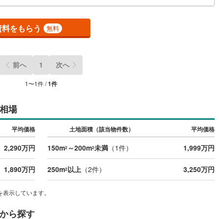
7
)
鶴見線
(
14
)
資料をもらう
無料
)
根岸線
(
26
)
)
中央本線（JR東日本）
(
248
)
前へ
1
次へ
53
)
八高線
(
102
)
1
〜
1
件 /
1
件
1
)
大糸線（JR東日本）
(
1
)
各駅停車）
(
59
)
埼京線
(
203
)
相場
)
東海道本線（JR東海）
(
215
)
平均価格
土地面積（該当物件数）
平均価格
)
飯田線
(
91
)
2,290万円
150m
～200m
未満
（
1
件）
1,999万円
2
2
)
高山本線（JR東海）
(
2
)
1,890万円
250m
以上
（
2
件）
3,250万円
2
JR東海）
(
29
)
紀勢本線（JR東海）
(
2
)
を表示しています。
博多南線
(
0
)
から探す
R西日本）
(
0
)
北陸本線
(
0
)