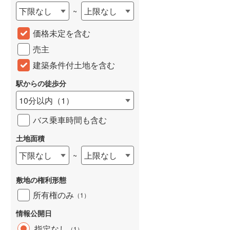
下限なし
上限なし
~
城端線
(
0
)
価格未定を含む
関西本線（JR西日本）
(
58
)
売主
大阪環状線
(
34
)
建築条件付土地を含む
山陽本線（JR西日本）
(
76
)
駅からの徒歩分
姫新線
(
6
)
10分以内
（
1
）
吉備線
(
5
)
バス乗車時間も含む
芸備線
(
12
)
土地面積
可部線
(
28
)
下限なし
上限なし
~
宇部線
(
1
)
敷地の権利形態
山陰本線
(
83
)
所有権のみ
（
1
）
境線
(
1
)
情報公開日
奈良線
(
62
)
指定なし
（
1
）