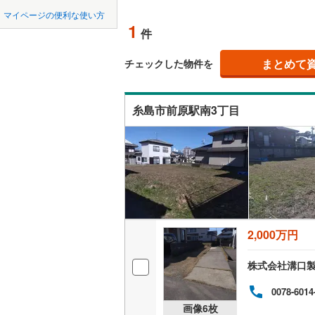
中国
鳥取
北上線
(
0
)
マイページの便利な使い方
オンライ
1
件
山田線
(
0
)
四国
徳島
大湊線
(
0
)
まとめて
オンライ
チェックした物件を
九州・沖縄
福岡
只見線
(
1
)
糸島市前原駅南3丁目
奥羽本線
(
男鹿線
(
0
)
0
0
0
0
0
0
該当物件
該当物件
該当物件
該当物件
該当物件
該当物件
件
件
件
件
件
件
羽越本線
(
飯山線
(
0
)
湘南新宿
2,000万円
(
222
)
外房線
(
57
株式会社溝口
成田線
(
22
0078-6014
画像
6
枚
東金線
(
16