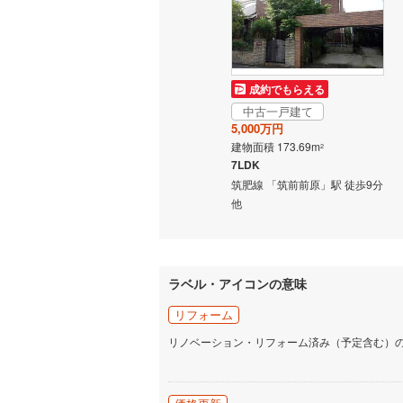
いすみ鉄
IGRいわ
成約でもらえる
中古一戸建て
弘南鉄道
5,000万円
由利高原
建物面積 173.69m
2
7LDK
長野電鉄
筑肥線 「筑前前原」駅 徒歩9分
他
宇都宮ラ
鹿島臨海
小湊鐵道
(
ラベル・アイコンの意味
上毛電気
リフォーム
リノベーション・リフォーム済み（予定含む）
流鉄流山
京成本線
(