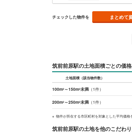
南武線
(
12
まとめて
チェックした物件を
横浜線
(
92
相模線
(
64
五日市線
(
篠ノ井線
(
常磐線（
筑前前原駅の土地面積ごとの価格
伊東線
(
10
土地面積（該当物件数）
身延線
(
17
100m
～150m
未満
（
1
件）
2
2
武豊線
(
11
200m
～250m
未満
（
1
件）
2
2
関西本線（
物件が所在する市区町村を対象とした平均価格
参宮線
(
0
)
筑前前原駅の土地を他のこだわり
大糸線（J