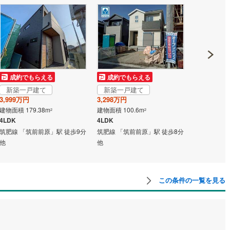
営地下鉄東山線
(
91
)
名古屋市営地下鉄名城線
(
116
)
営地下鉄桜通線
(
89
)
名古屋市営地下鉄上飯田線
(
20
)
地下鉄烏丸線
(
55
)
京都市営地下鉄東西線
(
48
)
成約でもらえる
成約でもらえる
成約でも
tro今里筋線
(
29
)
OsakaMetro御堂筋線
(
46
)
新築一戸建て
新築一戸建て
新築一戸
3,999万円
3,298万円
3,298万円
tro四つ橋線
(
12
)
OsakaMetro中央線
(
19
)
建物面積 179.38m
建物面積 100.6m
建物面積 100
2
2
4LDK
4LDK
4LDK
tro堺筋線
(
9
)
神戸市営地下鉄西神・山手線
(
14
)
筑肥線 「筑前前原」駅 徒歩9分
筑肥線 「筑前前原」駅 徒歩8分
筑肥線 「筑
下鉄空港線
(
16
)
福岡市地下鉄箱崎線
(
5
)
他
他
他
2
)
函館市電
(
0
)
この条件の一覧を見る
りび鉄道
(
0
)
わたらせ渓谷鐵道
(
5
)
行
(
5
)
会津鉄道
(
1
)
縦貫鉄道
(
0
)
しなの鉄道北しなの線
(
0
)