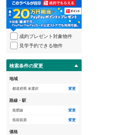
取
る
武蔵野線
(
140
)
・
条
横須賀線
(
91
)
件
を
青梅線
(
71
)
成約プレゼント対象物件
マ
イ
小海線
(
1
)
見学予約できる物件
ペ
ー
京浜東北線
(
289
)
ジ
に
検索条件の変更
総武線
(
293
)
保
存
御殿場線
(
15
)
地域
す
る
中央本線（JR東海）
(
49
)
都道府県 未選択
変更
太多線
(
15
)
路線・駅
名松線
(
0
)
筑肥線
変更
筑前前原
変更
東海道本線（JR西日本）
(
149
)
価格
小浜線
(
1
)