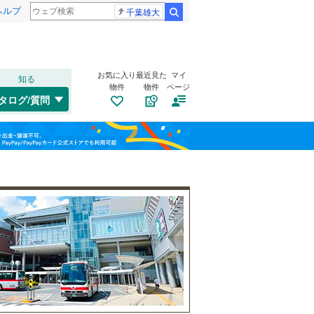
ヘルプ
千葉雄大
検索
お気に入り
最近見た
マイ
知る
物件
物件
ページ
千歳線
(
3
)
タログ/質問
日高本線
(
0
)
南道路
（
0
）
福島
宗谷本線
(
0
)
(
0
)
(
0
)
(
1
)
古家あり
（
0
）
栃木
群馬
山梨
東北本線
(
161
)
川越線
(
53
)
(
0
)
(
0
)
(
0
)
吾妻線
(
1
)
日光線
(
13
)
仙石線
(
43
)
小学校まで1km以内
（
1
）
和歌山
大船渡線
(
0
)