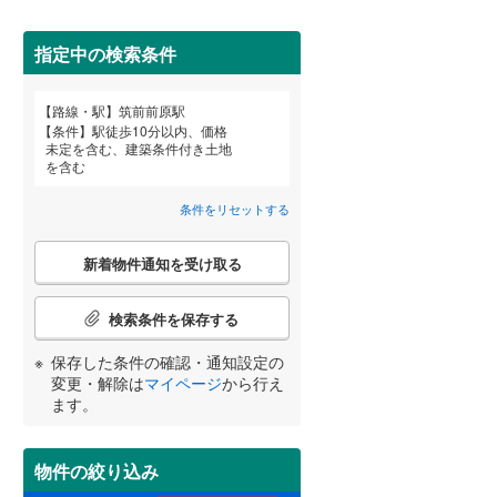
田沢湖線
(
0
)
指定中の検索条件
八戸線
(
0
)
磐越西線
(
0
)
詳しく見る
路線・駅
筑前前原駅
宮崎
鹿児島
沖縄
条件
駅徒歩10分以内、価格
陸羽西線
(
0
)
未定を含む、建築条件付き土地
を含む
左沢線
(
0
)
条件をリセットする
津軽線
(
0
)
する
る
条件をリセットする
条件をリセットする
条件をリセットする
条件をリセットする
条件をリセットする
条件をリセットする
こ
信越本線
(
3
)
新着物件通知を受け取る
の
検
弥彦線
(
0
)
索
検索条件を保存する
条
総武本線
(
106
)
件
保存した条件の確認・通知設定の
で
変更・解除は
マイページ
から行え
通
ます。
京葉線
(
30
)
知
を
久留里線
(
19
)
受
物件の絞り込み
け
山手線
(
194
)