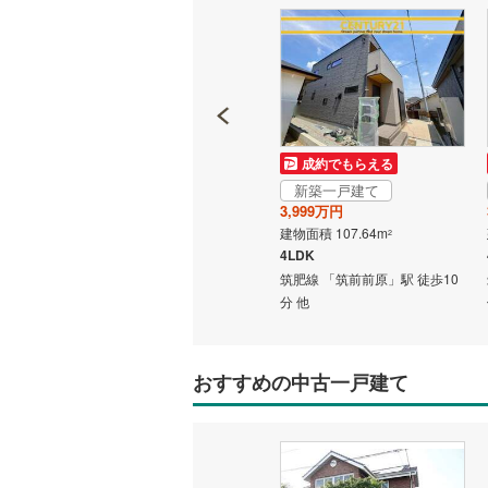
名古屋市
名古屋市
京都市営
成約でもらえる
成約でもらえる
OsakaMe
新築一戸建て
新築一戸建て
3,399万円
3,999万円
OsakaMe
建物面積 105.84m
建物面積 107.64m
2
2
3LDK
4LDK
OsakaMe
 徒歩9分
筑肥線 「筑前前原」駅 徒歩7分
筑肥線 「筑前前原」駅 徒歩10
福岡市地
他
分 他
私鉄・その他
札幌市電
(
おすすめの中古一戸建て
道南いさ
阿武隈急
秋田内陸