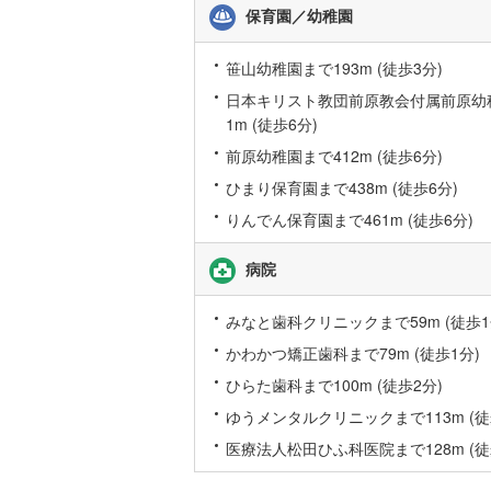
保育園／幼稚園
桜井線
(
31
阪和線
(
63
笹山幼稚園まで193m (徒歩3分)
日本キリスト教団前原教会付属前原幼
おおさか
1m (徒歩6分)
内子線
(
0
)
前原幼稚園まで412m (徒歩6分)
ひまり保育園まで438m (徒歩6分)
鳴門線
(
0
)
りんでん保育園まで461m (徒歩6分)
土讃線
(
37
病院
鹿児島本
三角線
(
5
)
みなと歯科クリニックまで59m (徒歩1
長崎本線
(
かわかつ矯正歯科まで79m (徒歩1分)
ひらた歯科まで100m (徒歩2分)
佐世保線
(
ゆうメンタルクリニックまで113m (徒
豊肥本線
(
医療法人松田ひふ科医院まで128m (徒
日南線
(
3
)