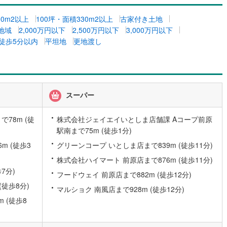
2
)
七尾線
(
1
)
00m2以上
100坪・面積330m2以上
古家付き土地
地域
2,000万円以下
2,500万円以下
3,000万円以下
高山本線（JR西日本）
(
0
)
徒歩5分以内
平坦地
更地渡し
JR西日本）
(
31
)
湖西線
(
27
)
福知山線
(
53
)
8
)
播但線
(
12
)
スーパー
津山線
(
1
)
78m (徒
株式会社ジェイエイいとしま店舗課 Aコープ前原
伯備線
(
2
)
駅南まで75m (徒歩1分)
m (徒歩3
グリーンコープ いとしま店まで839m (徒歩11分)
)
呉線
(
18
)
株式会社ハイマート 前原店まで876m (徒歩11分)
山口線
(
1
)
7分)
フードウェイ 前原店まで882m (徒歩12分)
1
)
美祢線
(
0
)
(徒歩8分)
マルショク 南風店まで928m (徒歩12分)
 (徒歩8
因美線
(
0
)
草津線
(
2
)