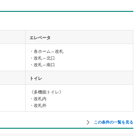
0
)
宮崎空港線
(
0
)
線
(
42
)
上越新幹線
(
29
)
線
(
32
)
北陸新幹線
(
31
)
エレベータ
線
(
7
)
北陸新幹線（JR西日本）
(
2
)
・各ホーム⇔改札
幹線
(
1
)
・改札⇔北口
・改札⇔南口
地下鉄南北線
(
4
)
札幌市営地下鉄東西線
(
4
)
トイレ
下鉄南北線
(
24
)
仙台市地下鉄東西線
(
15
)
ロ丸ノ内線
(
166
)
東京メトロ丸ノ内方南支線
(
43
)
《多機能トイレ》
・改札内
ロ東西線
(
120
)
東京メトロ千代田線
(
79
)
・改札外
ロ半蔵門線
(
50
)
東京メトロ南北線
(
132
)
この条件の一覧を見る
線
(
109
)
都営三田線
(
122
)
戸線
(
195
)
横浜市営地下鉄ブルーライン
(
113
)