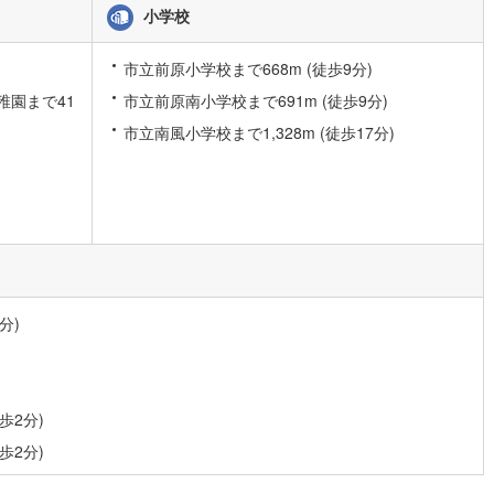
小学校
)
片町線
(
28
)
)
関西空港線
(
0
)
市立前原小学校まで668m (徒歩9分)
稚園まで41
市立前原南小学校まで691m (徒歩9分)
東線
(
44
)
本四備讃線
(
0
)
市立南風小学校まで1,328m (徒歩17分)
予土線
(
0
)
徳島線
(
2
)
)
土讃線
(
1
)
線
(
87
)
香椎線
(
15
)
肥薩線
(
0
)
分)
5
)
唐津線
(
0
)
2
)
大村線
(
0
)
歩2分)
6
)
日豊本線
(
38
)
歩2分)
吉都線
(
1
)