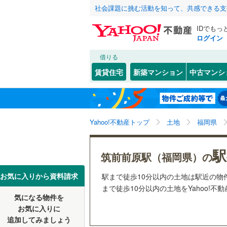
社会課題に挑む活動を知って、共感できる支
IDでもっ
ログイン
借りる
北海道
JR
北海道
函館本線
(
こだわり条件
配置、向き、
賃貸住宅
新築マンション
中古マンシ
石勝線
(
0
)
前道6m
東北
青森
根室本線
(
(
1
)
(
1
)
(
4
平坦地
（
関東
東京
石北本線
(
Yahoo!不動産トップ
土地
福岡県
販売、価格、
常磐線
(
81
信越・北陸
新潟
駅
更地渡し
筑前前原駅（福岡県）の
(
0
)
(
0
)
(
0
高崎線
(
86
東海
愛知
お気に入りから資料請求
駅まで徒歩10分以内の土地は駅近の
立地
両毛線
(
37
まで徒歩10分以内の土地をYahoo!不
烏山線
(
8
)
気になる物件を
最寄りの
近畿
大阪
お気に入りに
(
0
)
(
0
)
(
0
石巻線
(
8
)
追加してみましょう
オンライン対