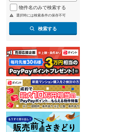
北海道新幹線
(
0
)
物件名のみで検索する
選択時には検索条件の保存不可
山形新幹線
(
38
)
東海道新幹線
(
89
)
検索する
九州新幹線
(
9
)
札幌市営地下鉄東豊線
(
6
)
東京メトロ銀座線
(
52
)
東京メトロ日比谷線
(
77
)
東京メトロ有楽町線
(
78
)
東京メトロ副都心線
(
95
)
都営新宿線
(
84
)
横浜市営地下鉄グリーンライン