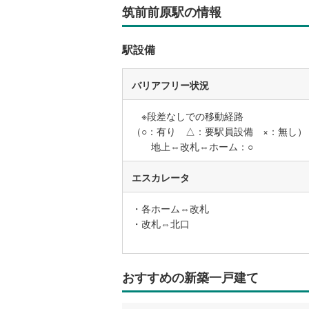
筑前前原駅の情報
後藤寺線
(
東北新幹
駅設備
秋田新幹
バリアフリー状況
山陽新幹
※段差なしでの移動経路
西九州新
（○：有り △：要駅員設備 ×：無し）
地上⇔改札⇔ホーム：○
地下鉄
札幌市営
エスカレータ
仙台市地
東京メト
・各ホーム⇔改札
・改札⇔北口
東京メト
東京メト
おすすめの新築一戸建て
都営浅草
都営大江