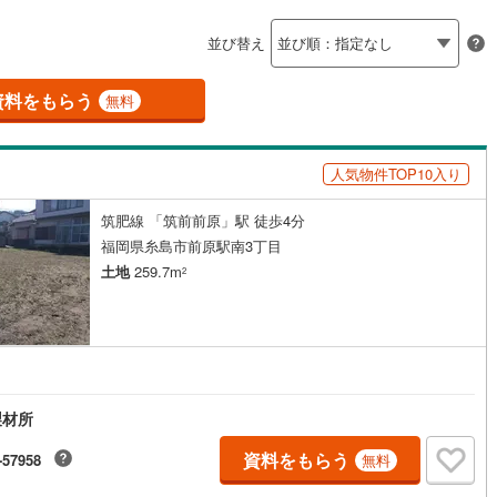
島根
岡山
広島
山口
釜石線
(
0
)
ン内見(相談)可
（
0
）
IT重説可
（
0
）
並び替え
花輪線
(
0
)
香川
愛媛
高知
保存した条件を見る
磐越東線
(
1
)
資料をもらう
ン対応とは？
無料
佐賀
長崎
熊本
大分
陸羽東線
(
2
)
人気物件TOP10入り
6
)
米坂線
(
0
)
筑肥線 「筑前前原」駅 徒歩4分
五能線
(
0
)
この条件で検索する
この条件で検索する
この条件で検索する
この条件で検索する
この条件で検索する
この条件で検索する
市区町村以下を選択
市区町村を選択す
駅を選択する
福岡県糸島市前原駅南3丁目
0
)
白新線
(
0
)
土地
259.7m
2
越後線
(
4
)
ライン（宇都宮～逗子）
湘南新宿ライン（前橋～小田原）
(
182
)
)
内房線
(
72
)
製材所
)
鹿島線
(
0
)
資料をもらう
-57958
無料
)
東海道本線
(
79
)