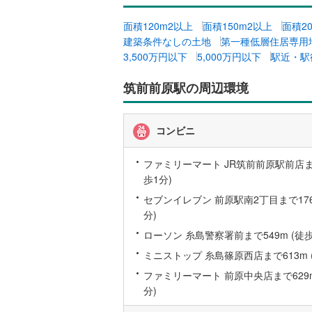
越美北線
(
面積120m2以上
面積150m2以上
面積2
建築条件なしの土地
第一種低層住居専用
氷見線
(
2
)
3,500万円以下
5,000万円以下
駅近・駅
紀勢本線（
筑前前原駅の周辺環境
桜島線
(
5
)
加古川線
(
コンビニ
赤穂線
(
1
)
ファミリーマート JR筑前前原駅前店まで
宇野線
(
5
)
歩1分)
セブンイレブン 前原駅南2丁目まで176
福塩線
(
12
分)
岩徳線
(
9
)
ローソン 糸島警察署前まで549m (徒歩
小野田線
(
ミニストップ 糸島篠原西店まで613m 
ファミリーマート 前原中央店まで629m
舞鶴線
(
0
)
分)
木次線
(
0
)