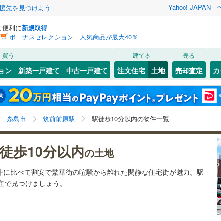
Yahoo! JAPAN
援先を見つけよう
と便利に
新規取得
ボーナスセレクション 人気商品が最大40％
検索条件を保存しました
買う
建てる
売る
5
)
札沼線
(
5
)
建ち方、日当たり
ョン
新築一戸建て
中古一戸建て
注文住宅
土地
売却査定
カ
この検索条件の新着物件通知は、
マイページ
から設定できます。
室蘭本線
(
0
)
以上
（
0
）
角地
（
0
）
岩手
宮城
秋田
山形
4
)
富良野線
(
0
)
美咲が丘
)
(
4
)
(
1
)
(
0
)
(
0
)
(
1
)
1
）
整形地
（
0
）
(
0
)
筑前前原駅、駅徒歩10分以内、価格未定を含む、建築
神奈川
埼玉
千葉
茨城
0
)
釧網本線
(
0
)
糸島市
筑前前原駅
駅徒歩10分以内の物件一覧
条件付き土地を含む
契約、入居関連など
)
水郡線
(
5
)
長野
富山
石川
福井
徒歩10分以内
（
0
）
第一種低層住居専用地域
（
0
）
の土地
虹ノ松原
)
(
1
)
(
1
)
(
1
)
(
0
)
(
0
)
)
上越線
(
0
)
(
1
)
閉じる
閉じる
お気に入りリストを見る
お気に入りリストを見る
閉じる
閉じる
岐阜
静岡
三重
物件に比べて割安で繁華街の喧騒から離れた閑静な住宅街が魅力。駅
検索条件を保存する
)
水戸線
(
2
)
動産で見つけましょう。
仙山線
(
17
)
マイページ
駅が始発駅
（
1
）
海まで2km以内
（
0
）
兵庫
京都
滋賀
奈良
)
(
0
)
(
0
)
(
0
)
(
0
)
(
1
)
気仙沼線
(
1
)
応