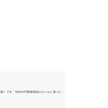
イン
(
1
)
しなの鉄道
(
2
)
津軽鉄道
(
0
)
三陸鉄道リアス線
(
0
)
仙台空港アクセス線
(
5
)
松本電鉄上高地線
(
1
)
関東鉄道常総線
(
6
)
銚子電気鉄道
(
2
)
上信電鉄上信線
(
1
)
埼玉新都市交通伊奈線
(
40
)
）です。Yahoo!不動産独自のルールに基づい
京成成田高速鉄道アクセス線
(
0
)
京成千葉線
(
26
)