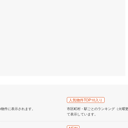
道
(
0
)
北越急行ほくほく線
(
0
)
て銀河鉄道
(
1
)
青い森鉄道
(
0
)
弘南線
(
0
)
弘南鉄道大鰐線
(
0
)
鉄道鳥海山ろく線
(
0
)
福島交通飯坂線
(
15
)
長野線
(
0
)
上田電鉄別所線
(
0
)
イトレール
(
8
)
関東鉄道竜ケ崎線
(
2
)
鉄道大洗鹿島線
(
9
)
ひたちなか海浜鉄道湊線
(
5
)
4
)
千葉都市モノレール
(
31
)
鉄道上毛線
(
20
)
秩父鉄道
(
15
)
人気物件TOP10入り
の物件に表示されます。
市区町村・駅ごとのランキング（火曜更新
線
(
22
)
つくばエクスプレス
(
64
)
て表示しています。
144
)
京成押上線
(
30
)