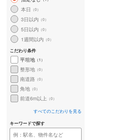
和歌山線
(
44
)
本日
（
0
）
3日以内
東西線
(
14
)
（
0
）
5日以内
（
0
）
予讃線
(
7
)
1週間以内
（
0
）
高徳線
(
8
)
こだわり条件
牟岐線
(
2
)
平坦地
（
1
）
山陽本線（JR九州）
(
1
)
整形地
（
0
）
篠栗線
(
10
)
南道路
（
0
）
角地
指宿枕崎線
(
62
)
（
0
）
前道6m以上
（
0
）
筑肥線
(
12
)
すべてのこだわりを見る
久大本線
(
6
)
キーワードで探す
日田彦山線
(
5
)
筑豊本線
(
6
)