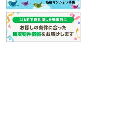
(
29
)
名古屋市営地下鉄鶴舞線
(
68
)
名古屋市営地下鉄名港線
(
21
)
OsakaMetro長堀鶴見緑地線
(
22
)
らえる
成約でもらえる
成約でもらえる
OsakaMetro谷町線
(
44
)
建て
新築一戸建て
新築一戸建て
3,798万円
3,598万円
OsakaMetro千日前線
(
23
)
.6m
建物面積 108.88m
建物面積 106.82m
2
2
2
4LDK
4LDK
神戸市営地下鉄海岸線
(
6
)
前前原」駅 徒歩7分
筑肥線 「筑前前原」駅 徒歩10
筑肥線 「筑前前原」駅 徒
福岡市地下鉄七隈線
(
47
)
分 他
分 他
函館市電宝来・谷地頭線
(
0
)
真岡鐵道
(
3
)
山形鉄道フラワー長井線
(
0
)
えちごトキめき鉄道妙高はねうまラ