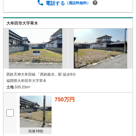
電話する
（通話料無料）
大牟田市大字草木
西鉄天神大牟田線 「西鉄銀水」駅 徒歩9分
福岡県大牟田市大字草木
土地
335.23m
2
750万円
画像
10
枚