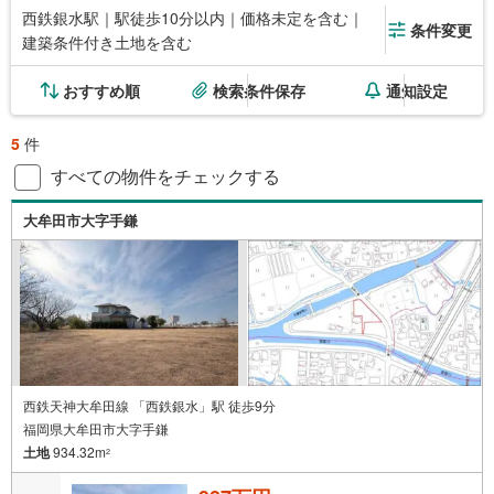
西鉄銀水駅｜駅徒歩10分以内｜価格未定を含む｜
条件変更
建築条件付き土地を含む
おすすめ順
検索条件保存
通知設定
5
件
すべての物件をチェックする
大牟田市大字手鎌
西鉄天神大牟田線 「西鉄銀水」駅 徒歩9分
福岡県大牟田市大字手鎌
土地
934.32m
2