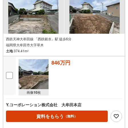
西鉄天神大牟田線 「西鉄銀水」駅 徒歩6分
福岡県大牟田市大字草木
土地
374.41m
2
846万円
画像
10
枚
Y.コーポレーション株式会社 大牟田本店
資料をもらう
（無料）