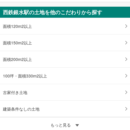
保
存
西鉄銀水駅の土地を他のこだわりから探す
す
る
面積120m2以上
面積150m2以上
面積200m2以上
100坪・面積330m2以上
古家付き土地
建築条件なしの土地
もっと見る