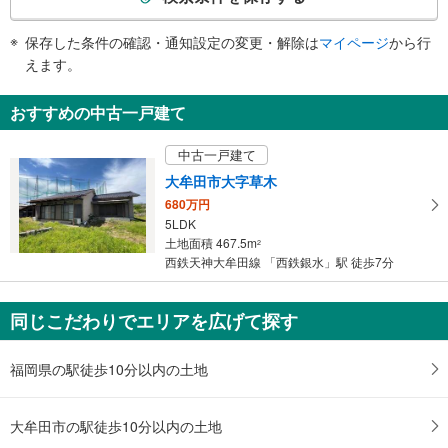
条
件
保存した条件の確認・通知設定の変更・解除は
マイページ
から行
で
えます。
通
知
おすすめの中古一戸建て
を
受
中古一戸建て
け
大牟田市大字草木
取
680万円
る
5LDK
・
土地面積 467.5m
2
条
西鉄天神大牟田線 「西鉄銀水」駅 徒歩7分
件
を
マ
同じこだわりでエリアを広げて探す
イ
ペ
福岡県の駅徒歩10分以内の土地
ー
ジ
大牟田市の駅徒歩10分以内の土地
に