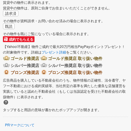
賃貸中の物件に表示されます。
賃貸中の物件は、原則ご自身でお住まいいただくことができません。
請求済
その物件が資料請求・お問い合わせ済みの場合に表示されます。
既読
その物件を既にご覧になっている場合に表示されます。
成約でもらえる
【Yahoo!不動産】物件ご成約で最大20万円相当PayPayポイントプレゼント！
の対象物件です。詳細は
プレゼント詳細
をご覧ください。
ゴールド推奨店
ゴールド推奨店 取り扱い物件
シルバー推奨店
シルバー推奨店 取り扱い物件
ブロンズ推奨店
ブロンズ推奨店 取り扱い物件
広告商品を購入している不動産会社のうち、物件情報の正確性、法令遵守、ヤ
フー不動産における成約実績等、当社所定の基準を満たした優良な店舗運営を
実践していると認めた不動産会社（もしくは当該認定を受けた不動産会社の取
扱物件）に表示されます。
タップすると用語の意味が書かれたポップアップが開きます。
PRマークについて