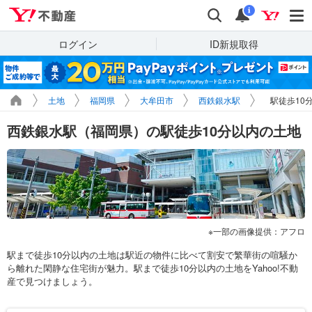
Yahoo!不動産
検索
通知
i
ログイン
ID新規取得
土地
福岡県
大牟田市
西鉄銀水駅
駅徒歩10
西鉄銀水駅（福岡県）の駅徒歩10分以内の土地
一部の画像提供：アフロ
駅まで徒歩10分以内の土地は駅近の物件に比べて割安で繁華街の喧騒か
ら離れた閑静な住宅街が魅力。駅まで徒歩10分以内の土地をYahoo!不動
産で見つけましょう。