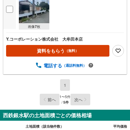
画像
7
枚
Y.コーポレーション株式会社 大牟田本店
資料をもらう
（無料）
電話する
（通話料無料）
1
1
〜
5
件
前へ
次へ
/
5
件
西鉄銀水駅の土地面積ごとの価格相場
土地面積（該当物件数）
平均価格