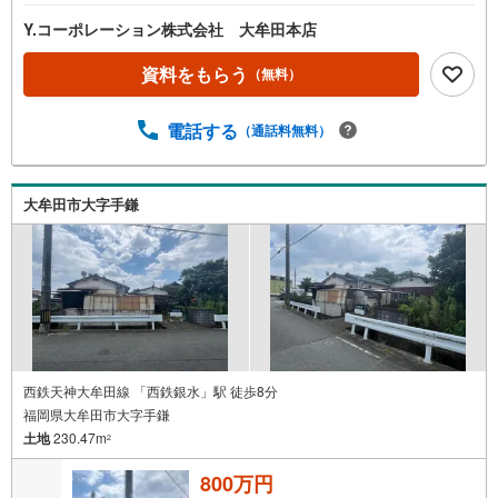
Y.コーポレーション株式会社 大牟田本店
資料をもらう
（無料）
電話する
（通話料無料）
大牟田市大字手鎌
西鉄天神大牟田線 「西鉄銀水」駅 徒歩8分
福岡県大牟田市大字手鎌
土地
230.47m
2
800万円