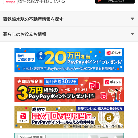
物件比較が手軽にできる
西鉄銀水駅の不動産情報を探す
暮らしのお役立ち情報
不動産・住宅
賃貸住宅
マンションカタログ
教えて！住まいの先生
新築マンション
中古マンション
新築一戸建て
中古一戸建て
注文住宅
土地
売却査定