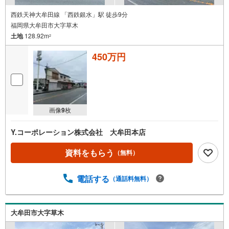
西鉄天神大牟田線 「西鉄銀水」駅 徒歩9分
福岡県大牟田市大字草木
土地
128.92m
2
450万円
画像
9
枚
Y.コーポレーション株式会社 大牟田本店
資料をもらう
（無料）
電話する
（通話料無料）
大牟田市大字草木