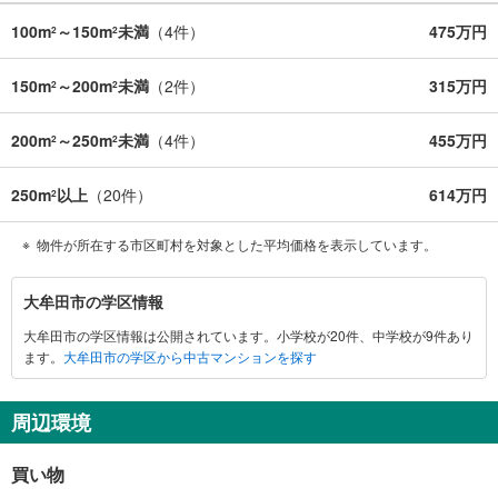
100m
～150m
未満
（
4
件）
475万円
2
2
150m
～200m
未満
（
2
件）
315万円
2
2
200m
～250m
未満
（
4
件）
455万円
2
2
250m
以上
（
20
件）
614万円
2
物件が所在する市区町村を対象とした平均価格を表示しています。
大
大牟田市の学区情報
牟
大牟田市の学区情報は公開されています。小学校が20件、中学校が9件あり
田
ます。
大牟田市の学区から中古マンションを探す
市
に
関
周辺環境
す
る
買い物
情