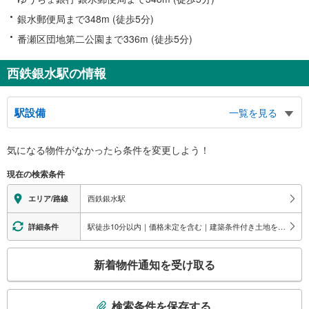
銀水郵便局まで348m (徒歩5分)
番瀬区団地第二公園まで336m (徒歩5分)
西鉄銀水駅の情報
駅設備
一覧を見る
バリアフリー状況
気になる物件がなかったら
条件を変更しよう！
※段差なしでの移動経路
（○：有り △：要駅員設備 ×：無し）
現在の検索条件
地上⇔改札⇔ホーム：◯
スロープ
西鉄銀水駅
エリア/路線
・ホーム⇔構内踏切
その他
駅徒歩10分以内｜価格未定を含む｜建築条件付き土地を含む
詳細条件
・点字運賃表
こ
新着物件通知を受け取る
の
検
索
検索条件を保存する