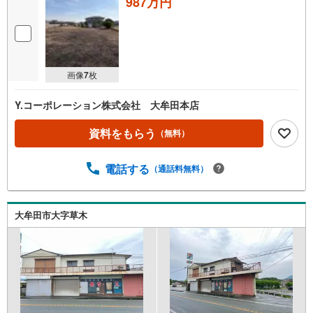
987万円
画像
7
枚
Y.コーポレーション株式会社 大牟田本店
資料をもらう
（無料）
電話する
（通話料無料）
大牟田市大字草木