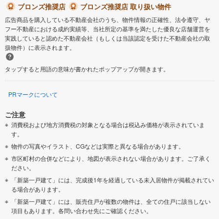
ブロンズ推奨店
ブロンズ推奨店 取り扱い物件
広告商品を購入している不動産会社のうち、物件情報の正確性、法令遵守、ヤ
フー不動産における成約実績等、当社所定の基準を満たした優良な店舗運営を
実践していると認めた不動産会社（もしくは当該認定を受けた不動産会社の取
扱物件）に表示されます。
タップすると用語の意味が書かれたポップアップが開きます。
PRマークについて
ご注意
消費税および地方消費税の対象となる場合は税込み価格が表示されていま
す。
物件の写真やイラスト、CGなどは実際と異なる場合があります。
市区町村の合併などにより、地図が表示されない場合があります。ご了承く
ださい。
「新築一戸建て」には、完成後1年を経過している未入居物件が掲載されてい
る場合があります。
「新築一戸建て」には、販売住戸が複数の物件は、全ての住戸に該当しない
項目もあります。各問い合わせ先にご確認ください。