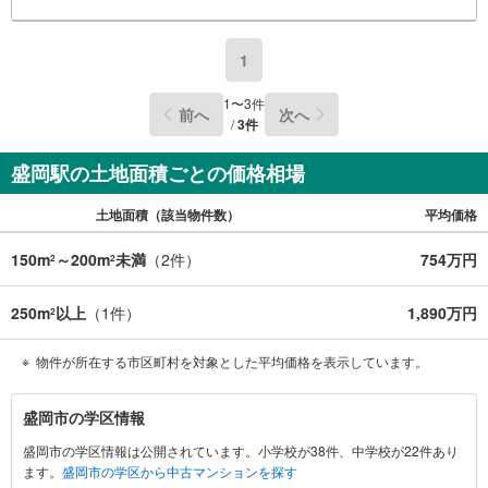
1
1
〜
3
件
前へ
次へ
/
3
件
盛岡駅の土地面積ごとの価格相場
土地面積（該当物件数）
平均価格
150m
～200m
未満
（
2
件）
754万円
2
2
250m
以上
（
1
件）
1,890万円
2
物件が所在する市区町村を対象とした平均価格を表示しています。
盛
盛岡市の学区情報
岡
盛岡市の学区情報は公開されています。小学校が38件、中学校が22件あり
市
ます。
盛岡市の学区から中古マンションを探す
に