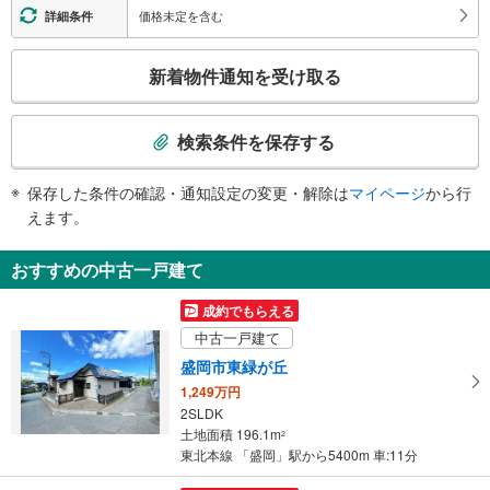
【ＪＲ】
価格未定を含む
詳細条件
・各ホーム⇔改札
・改札⇔東口
こ
新着物件通知を受け取る
エスカレータ
の
【ＪＲ】
検
・各ホーム⇔改札
索
検索条件を保存する
・改札⇔東口
条
トイレ
件
保存した条件の確認・通知設定の変更・解除は
マイページ
から行
【ＪＲ】
で
えます。
［新幹線］
通
《多機能トイレ》
知
・改札内
おすすめの中古一戸建て
を
［在来線］
《多機能トイレ》
受
成約でもらえる
・改札外
け
中古一戸建て
【ＩＧＲいわて銀河鉄道】
取
《多機能トイレ》
盛岡市東緑が丘
る
・ホーム
1,249万円
・
その他
2SLDK
条
【ＪＲ】
土地面積 196.1m
2
件
・ＡＥＤ
東北本線 「盛岡」駅から5400m 車:11分
を
・点字運賃表