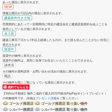
あった場合に表示されます。
NEW
情報公開日が7日以内の場合に表示されます。
建築条件付き土地
売買契約にあたって一定期間内に特定の建設会社と建築請負契約を結ぶことを
条件にしている土地に表示されます。
未入居
建築工事完了日から1年以上経過したものの、まだ誰も住んだことがない住宅に
表示されます。
賃貸中
賃貸中の物件に表示されます。
賃貸中の物件は、原則ご自身でお住まいいただくことができません。
請求済
その物件が資料請求・お問い合わせ済みの場合に表示されます。
既読
その物件を既にご覧になっている場合に表示されます。
成約でもらえる
【Yahoo!不動産】物件ご成約で最大20万円相当PayPayポイントプレゼント！
の対象物件です。詳細は
プレゼント詳細
をご覧ください。
ゴールド推奨店
ゴールド推奨店 取り扱い物件
シルバー推奨店
シルバー推奨店 取り扱い物件