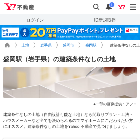
Yahoo!不動産
検索
通知
i
ログイン
ID新規取得
土地
岩手県
盛岡市
盛岡駅
建築条件なしの土
盛岡駅（岩手県）の建築条件なしの土地
一部の画像提供：アフロ
建築条件なしの土地（自由設計可能な土地）なら間取りプラン・工法・
ハウスメーカーなど全てを決められるのでマイホームにこだわりたい方
にオススメ。建築条件なしの土地をYahoo!不動産で見つけましょう。