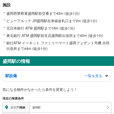
施設
盛岡西警察署盛岡駅前交番まで45m (徒歩1分)
ビューアルッテ JR盛岡駅在来線改札口まで2m (徒歩1分)
北日本銀行 ATM 盛岡駅まで18m (徒歩1分)
東北銀行 ATM 盛岡駅前支店盛岡駅出張所まで40m (徒歩1分)
銀行ATM イーネット ファミリーマート盛岡フェザン１号機 共同
出張所まで44m (徒歩1分)
盛岡駅の情報
駅設備
一覧を見る
バリアフリー状況
気になる物件がなかったら
条件を変更しよう！
※段差なしでの移動経路
（○：有り △：要駅員設備 ×：無し）
現在の検索条件
【ＪＲ東日本】：○
【ＩＧＲいわて銀河鉄道】：○
盛岡駅
エリア/路線
エレベータ