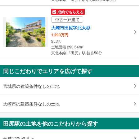
を
マ
成約でもらえる
イ
中古一戸建て
ペ
大崎市田尻字北大杉
ー
1,299万円
ジ
2LDK
に
土地面積 290.64m
2
保
東北本線 「田尻」駅 徒歩50分
存
す
同じこだわりでエリアを広げて探す
る
宮城県の建築条件なしの土地
大崎市の建築条件なしの土地
田尻駅の土地を他のこだわりから探す
面積120m2以上