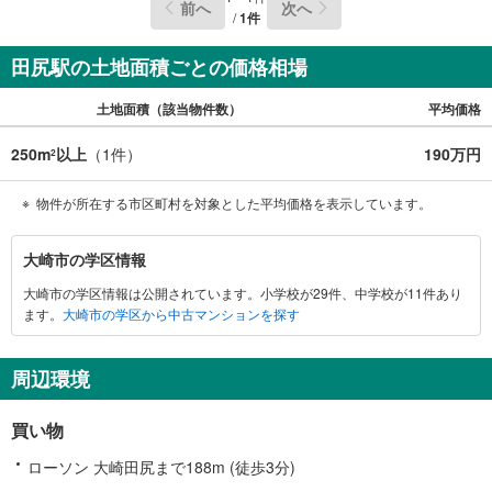
前へ
次へ
/
1
件
田尻駅の土地面積ごとの価格相場
土地面積（該当物件数）
平均価格
250m
以上
（
1
件）
190万円
2
物件が所在する市区町村を対象とした平均価格を表示しています。
大
大崎市の学区情報
崎
大崎市の学区情報は公開されています。小学校が29件、中学校が11件あり
市
ます。
大崎市の学区から中古マンションを探す
に
関
す
周辺環境
る
情
買い物
報
ローソン 大崎田尻まで188m (徒歩3分)