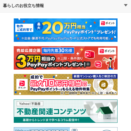
暮らしのお役立ち情報
不動産・住宅
賃貸住宅
マンションカタログ
教えて！住まいの先生
新築マンション
中古マンション
新築一戸建て
中古一戸建て
注文住宅
土地
売却査定