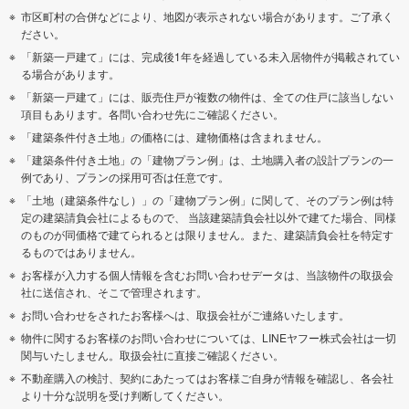
市区町村の合併などにより、地図が表示されない場合があります。ご了承く
ださい。
「新築一戸建て」には、完成後1年を経過している未入居物件が掲載されてい
る場合があります。
「新築一戸建て」には、販売住戸が複数の物件は、全ての住戸に該当しない
項目もあります。各問い合わせ先にご確認ください。
「建築条件付き土地」の価格には、建物価格は含まれません。
「建築条件付き土地」の「建物プラン例」は、土地購入者の設計プランの一
例であり、プランの採用可否は任意です。
「土地（建築条件なし）」の「建物プラン例」に関して、そのプラン例は特
定の建築請負会社によるもので、 当該建築請負会社以外で建てた場合、同様
のものが同価格で建てられるとは限りません。また、建築請負会社を特定す
るものではありません。
お客様が入力する個人情報を含むお問い合わせデータは、当該物件の取扱会
社に送信され、そこで管理されます。
お問い合わせをされたお客様へは、取扱会社がご連絡いたします。
物件に関するお客様のお問い合わせについては、LINEヤフー株式会社は一切
関与いたしません。取扱会社に直接ご確認ください。
不動産購入の検討、契約にあたってはお客様ご自身が情報を確認し、各会社
より十分な説明を受け判断してください。