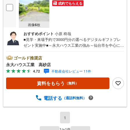
成約でもらえる
画像
6
枚
おすすめポイント
小原 柊哉
■見学・来場予約で3000円分の選べるデジタルギフトプレ
ゼント実施中■～永大ハウス工業の強み～仙台市を中心に宮
城県内の多数店舗で展開中！こちらでは当社の強みを大き
く2つに分けてご紹介！1.＜豊富な不動産知識＞戸建・マン
ゴールド推奨店
ション・土地...と種別を問わず不動産を取り扱っておりま
永大ハウス工業 高砂店
す。更に教育施設や商業施設、子育て環境や行政などの地
4.72
不動産会社レビュー 11件
域情報を総合し、お客様により良い物件選びをして頂ける
よう、しっかりとサポートさせて頂きます。2.＜経験豊富
資料をもらう
（無料）
なスタッフ＞当社では【購入】【売却】【引っ越し】【リ
フォーム】など住宅に関する様々なご質問はもちろん、ご
購入時に気になる住宅ローン各種税金についても、誠心誠
電話する
（通話料無料）
意ご説明させて頂きます。各店舗ではキッズスペースも完
備！お子様連れのご家族様で是非お越しください。営業時
間:10:00～18:00（定休日火・水曜日※店舗により変動あ
1
り）現地のご案内も可能ですので、どうぞお気軽にお問い
合わせください！
1
〜
1
件