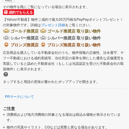
その物件を既にご覧になっている場合に表示されます。
成約でもらえる
【Yahoo!不動産】物件ご成約で最大20万円相当PayPayポイントプレゼント！
の対象物件です。詳細は
プレゼント詳細
をご覧ください。
ゴールド推奨店
ゴールド推奨店 取り扱い物件
シルバー推奨店
シルバー推奨店 取り扱い物件
ブロンズ推奨店
ブロンズ推奨店 取り扱い物件
広告商品を購入している不動産会社のうち、物件情報の正確性、法令遵守、ヤ
フー不動産における成約実績等、当社所定の基準を満たした優良な店舗運営を
実践していると認めた不動産会社（もしくは当該認定を受けた不動産会社の取
扱物件）に表示されます。
タップすると用語の意味が書かれたポップアップが開きます。
PRマークについて
ご注意
消費税および地方消費税の対象となる場合は税込み価格が表示されていま
す。
物件の写真やイラスト、CGなどは実際と異なる場合があります。