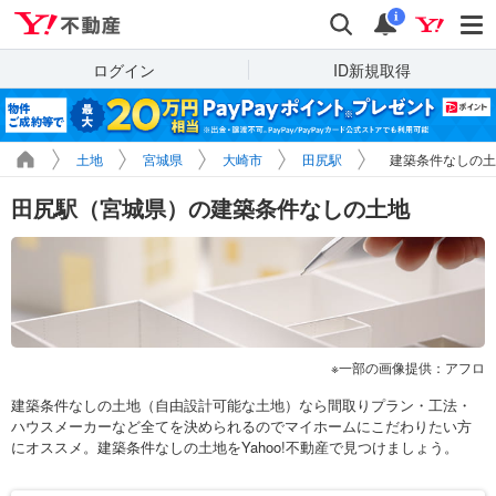
Yahoo!不動産
検索
通知
i
ログイン
ID新規取得
土地
宮城県
大崎市
田尻駅
建築条件なしの土
田尻駅（宮城県）の建築条件なしの土地
一部の画像提供：アフロ
建築条件なしの土地（自由設計可能な土地）なら間取りプラン・工法・
ハウスメーカーなど全てを決められるのでマイホームにこだわりたい方
にオススメ。建築条件なしの土地をYahoo!不動産で見つけましょう。