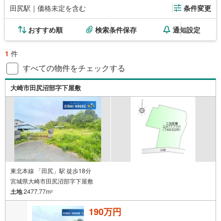
田尻駅｜価格未定を含む
条件変更
おすすめ順
検索条件保存
通知設定
1
件
すべての物件をチェックする
大崎市田尻沼部字下屋敷
東北本線 「田尻」駅 徒歩18分
宮城県大崎市田尻沼部字下屋敷
土地
2477.77m
2
190万円