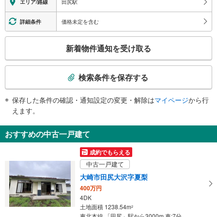
田尻駅
エリア/路線
価格未定を含む
詳細条件
こ
新着物件通知を受け取る
の
検
索
検索条件を保存する
条
件
保存した条件の確認・通知設定の変更・解除は
マイページ
から行
で
えます。
通
知
おすすめの中古一戸建て
を
受
成約でもらえる
け
中古一戸建て
取
大崎市田尻大沢字夏梨
る
400万円
・
4DK
条
土地面積 1238.54m
2
件
東北本線 「田尻」駅から3000m 車:7分